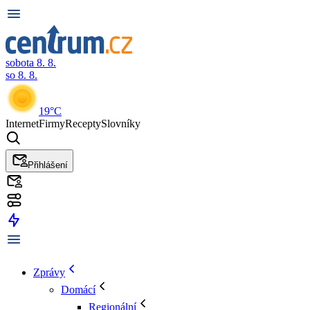
sobota 8. 8.
so 8. 8.
19°C
Internet
Firmy
Recepty
Slovníky
Přihlášení
Zprávy
Domácí
Regionální