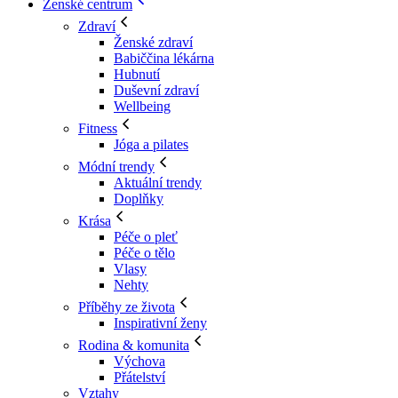
Ženské centrum
Zdraví
Ženské zdraví
Babiččina lékárna
Hubnutí
Duševní zdraví
Wellbeing
Fitness
Jóga a pilates
Módní trendy
Aktuální trendy
Doplňky
Krása
Péče o pleť
Péče o tělo
Vlasy
Nehty
Příběhy ze života
Inspirativní ženy
Rodina & komunita
Výchova
Přátelství
Vztahy