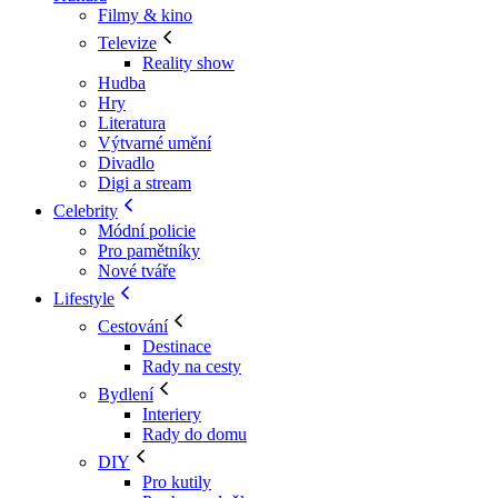
Filmy & kino
Televize
Reality show
Hudba
Hry
Literatura
Výtvarné umění
Divadlo
Digi a stream
Celebrity
Módní policie
Pro pamětníky
Nové tváře
Lifestyle
Cestování
Destinace
Rady na cesty
Bydlení
Interiery
Rady do domu
DIY
Pro kutily