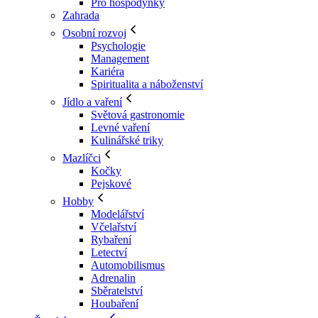
Pro hospodyňky
Zahrada
Osobní rozvoj
Psychologie
Management
Kariéra
Spiritualita a náboženství
Jídlo a vaření
Světová gastronomie
Levné vaření
Kulinářské triky
Mazlíčci
Kočky
Pejskové
Hobby
Modelářství
Včelařství
Rybaření
Letectví
Automobilismus
Adrenalin
Sběratelství
Houbaření