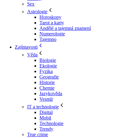
Sex
Astrologie
Horoskopy
Tarot a karty
Andělé a tajemná znamení
Numerologie
Tajemno
Zajímavosti
Věda
Biologie
Ekologie
Fyzika
Geografie
Historie
Chemie
Jazykověda
Vesmír
IT a technologie
Digital
Mobil
Technologie
Trendy
True crime