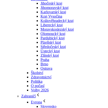
Jihočeský kraj
Jihomoravský kraj
Karlovarský kraj
Kraj Vysočina
Králověhradecký kraj
Liberecký kraj
Moravskoslezský kraj
Olomoucký kraj
Pardubický kraj
Plzeňský kraj
Středočeský kraj
Ústecký kraj
Zlínský kraj
Praha
Brno
Ostrava
Školství
Zdravotnictví
Politika
O počasí
Volby 2026
Zahraničí
Evropa
Slovensko