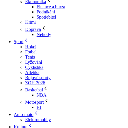
Ekonomika
Finance a burza
Podnikání
Spotřebitel
Krimi
Doprava
Nehody
Sport
Hokej
Fotbal
Tenis
Lyžování
Cyklistika
Atletika
Bojové sporty
ZOH 2026
Basketbal
NBA
Motosport
F1
Auto-moto
Elektromobily
Kultura