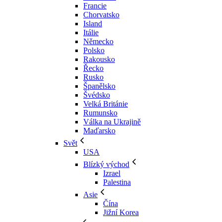
Francie
Chorvatsko
Island
Itálie
Německo
Polsko
Rakousko
Řecko
Rusko
Španělsko
Švédsko
Velká Británie
Rumunsko
Válka na Ukrajině
Maďarsko
Svět
USA
Blízký východ
Izrael
Palestina
Asie
Čína
Jižní Korea