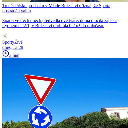
Trenér Priske po fiasku v Mladé Boleslavi přiznal, že Sparta
postrádá kvalitu
Sparta ve třech dnech předvedla dvě tváře: doma otočila zápas s
Lyonem na 2:1, v Boleslavi prohrála 0:2 už do poločasu.
SportyŽivě
dnes, 13:28
3 min