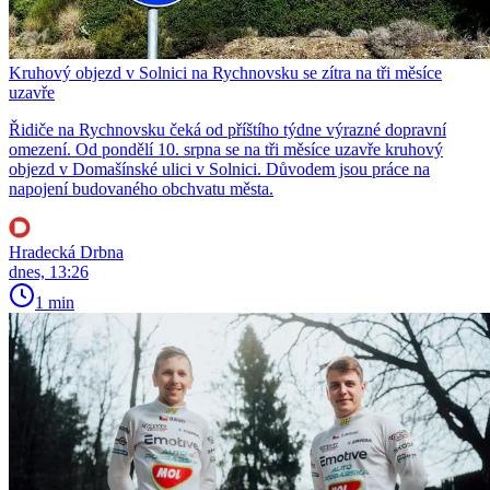
Kruhový objezd v Solnici na Rychnovsku se zítra na tři měsíce
uzavře
Řidiče na Rychnovsku čeká od příštího týdne výrazné dopravní
omezení. Od pondělí 10. srpna se na tři měsíce uzavře kruhový
objezd v Domašínské ulici v Solnici. Důvodem jsou práce na
napojení budovaného obchvatu města.
Hradecká Drbna
dnes, 13:26
1 min