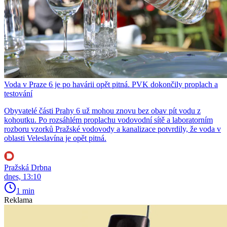
Voda v Praze 6 je po havárii opět pitná. PVK dokončily proplach a
testování
Obyvatelé části Prahy 6 už mohou znovu bez obav pít vodu z
kohoutku. Po rozsáhlém proplachu vodovodní sítě a laboratorním
rozboru vzorků Pražské vodovody a kanalizace potvrdily, že voda v
oblasti Veleslavína je opět pitná.
Pražská Drbna
dnes, 13:10
1 min
Reklama