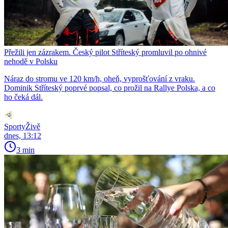
Přežili jen zázrakem. Český pilot Stříteský promluvil po ohnivé
nehodě v Polsku
Náraz do stromu ve 120 km/h, oheň, vyprošťování z vraku.
Dominik Stříteský poprvé popsal, co prožil na Rallye Polska, a co
ho čeká dál.
SportyŽivě
dnes, 13:12
3 min