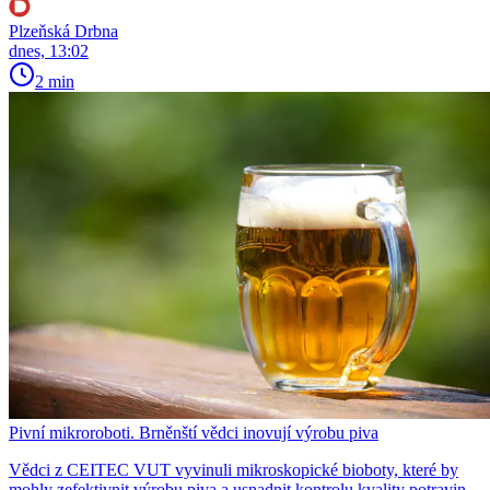
Plzeňská Drbna
dnes, 13:02
2 min
Pivní mikroroboti. Brněnští vědci inovují výrobu piva
Vědci z CEITEC VUT vyvinuli mikroskopické bioboty, které by
mohly zefektivnit výrobu piva a usnadnit kontrolu kvality potravin.