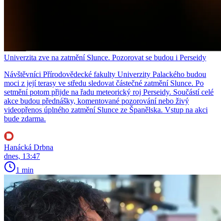
Univerzita zve na zatmění Slunce. Pozorovat se budou i Perseidy
Návštěvníci Přírodovědecké fakulty Univerzity Palackého budou
moci z její terasy ve středu sledovat částečné zatmění Slunce. Po
setmění potom přijde na řadu meteorický roj Perseidy. Součástí celé
akce budou přednášky, komentované pozorování nebo živý
videopřenos úplného zatmění Slunce ze Španělska. Vstup na akci
bude zdarma.
Hanácká Drbna
dnes, 13:47
1 min