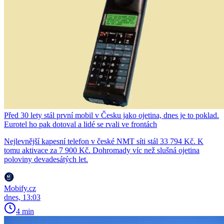
Před 30 lety stál první mobil v Česku jako ojetina, dnes je to poklad.
Eurotel ho pak dotoval a lidé se rvali ve frontách
Nejlevnější kapesní telefon v české NMT síti stál 33 794 Kč. K
tomu aktivace za 7 900 Kč. Dohromady víc než slušná ojetina
poloviny devadesátých let.
Mobify.cz
dnes, 13:03
4 min