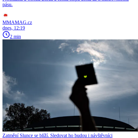
pásu.
MMAMAG.cz
dnes, 12:19
2 min
Zatmění Slunce se blíží. Sledovat ho budou i návštěvníci