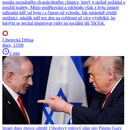
pustila neznámého dvanáctiletého chlapce, který ji slušně požádal o
použití toalety. Místo poděkování a odchodu však z bytu zmizel
náhradní klíč od bytu i s čipem od vchodu. Jak následně zjistili
strážníci, mladík měl ten den na svědomí už více výstřelků, ke
kterým se nechal inspirovat videi na sociální síti TikTok.
Liberecká Drbna
dnes, 13:00
2 min
Izrael dnes znovu odmítl 15bodový mírový plán pro Pásmo Gazy