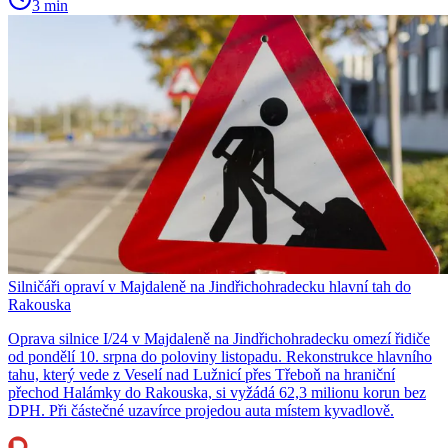
3 min
Silničáři opraví v Majdaleně na Jindřichohradecku hlavní tah do
Rakouska
Oprava silnice I/24 v Majdaleně na Jindřichohradecku omezí řidiče
od pondělí 10. srpna do poloviny listopadu. Rekonstrukce hlavního
tahu, který vede z Veselí nad Lužnicí přes Třeboň na hraniční
přechod Halámky do Rakouska, si vyžádá 62,3 milionu korun bez
DPH. Při částečné uzavírce projedou auta místem kyvadlově.