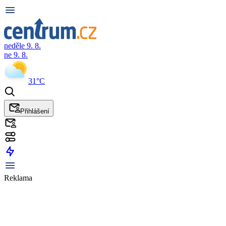
neděle 9. 8.
ne 9. 8.
31°C
Přihlášení
Reklama