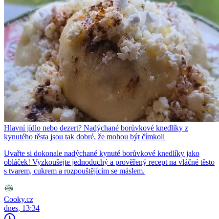
Hlavní jídlo nebo dezert? Nadýchané borůvkové knedlíky z
kynutého těsta jsou tak dobré, že mohou být čímkoli
Uvařte si dokonale nadýchané kynuté borůvkové knedlíky jako
obláček! Vyzkoušejte jednoduchý a prověřený recept na vláčné těsto
s tvarem, cukrem a rozpouštějícím se máslem.
Cooky.cz
dnes, 13:34