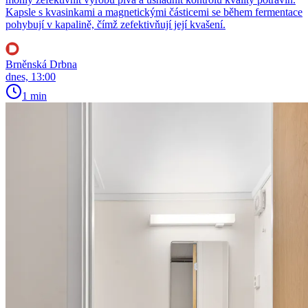
Kapsle s kvasinkami a magnetickými částicemi se během fermentace
pohybují v kapalině, čímž zefektivňují její kvašení.
Brněnská Drbna
dnes, 13:00
1 min