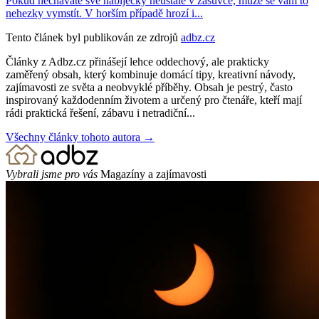
Pokud necháváte své nabíječky neustále v zásuvce, může se vám to
nehezky vymstít. V horším případě hrozí i...
Tento článek byl publikován ze zdrojů
adbz.cz
Články z Adbz.cz přinášejí lehce oddechový, ale prakticky
zaměřený obsah, který kombinuje domácí tipy, kreativní návody,
zajímavosti ze světa a neobvyklé příběhy. Obsah je pestrý, často
inspirovaný každodenním životem a určený pro čtenáře, kteří mají
rádi praktická řešení, zábavu i netradiční...
Všechny články tohoto autora →
Vybrali jsme pro vás
Magazíny a zajímavosti