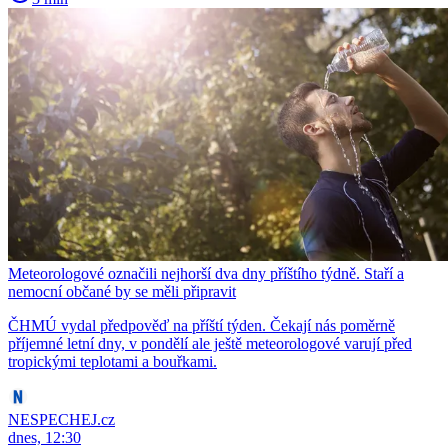
Meteorologové označili nejhorší dva dny příštího týdně. Staří a
nemocní občané by se měli připravit
ČHMÚ vydal předpověď na příští týden. Čekají nás poměrně
příjemné letní dny, v pondělí ale ještě meteorologové varují před
tropickými teplotami a bouřkami.
NESPECHEJ.cz
dnes, 12:30