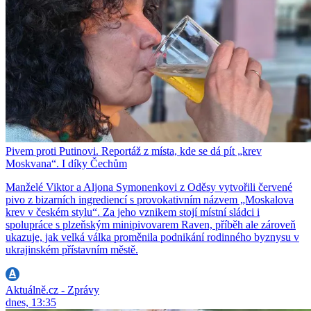
Pivem proti Putinovi. Reportáž z místa, kde se dá pít „krev
Moskvana“. I díky Čechům
Manželé Viktor a Aljona Symonenkovi z Oděsy vytvořili červené
pivo z bizarních ingrediencí s provokativním názvem „Moskalova
krev v českém stylu“. Za jeho vznikem stojí místní sládci i
spolupráce s plzeňským minipivovarem Raven, příběh ale zároveň
ukazuje, jak velká válka proměnila podnikání rodinného byznysu v
ukrajinském přístavním městě.
Aktuálně.cz - Zprávy
dnes, 13:35