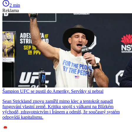
2 min
Reklama
Šampion UFC se pustil do Ameriky. Servítky si nebral
Sean Strickland znovu zamířil mimo klec a tentokrát napadl
fungování vlastní země. Kritiku spojil s válkami na Blízkém
východě, zdravotnictvím i Íránem a odmítl, že současný systém
odpovídá kapitalismu.