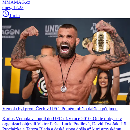
MMAMAG.cz
dnes, 12:23
1 min
Vémola byl první Čech v UFC. Po něm přišlo dalších pět jmen
Karlos Vémola vstoupil do UFC už v roce 2010. Od té doby se v
organizaci objevili Viktor Pešta, Lucie Pudilová, David Dvořák, Jiří
Procházka a Tereza Bledá a česká stopa došla až k mistrovskému