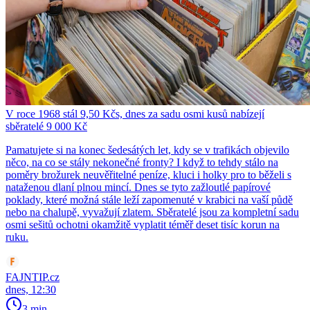
V roce 1968 stál 9,50 Kčs, dnes za sadu osmi kusů nabízejí
sběratelé 9 000 Kč
Pamatujete si na konec šedesátých let, kdy se v trafikách objevilo
něco, na co se stály nekonečné fronty? I když to tehdy stálo na
poměry brožurek neuvěřitelné peníze, kluci i holky pro to běželi s
nataženou dlaní plnou mincí. Dnes se tyto zažloutlé papírové
poklady, které možná stále leží zapomenuté v krabici na vaší půdě
nebo na chalupě, vyvažují zlatem. Sběratelé jsou za kompletní sadu
osmi sešitů ochotni okamžitě vyplatit téměř deset tisíc korun na
ruku.
FAJNTIP.cz
dnes, 12:30
3 min