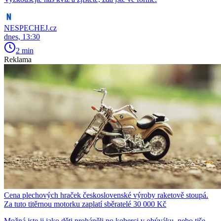
NESPECHEJ.cz
dnes, 13:30
2 min
Reklama
Cena plechových hraček československé výroby raketově stoupá.
Za tuto titěrnou motorku zaplatí sběratelé 30 000 Kč
Možná jste ji jako děti proháněli po koberci v obýváku, nebo tiše