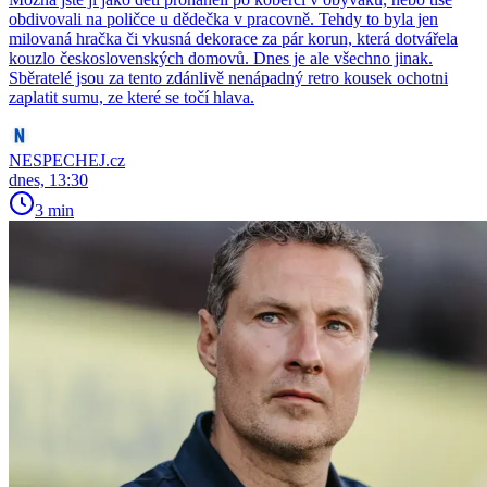
obdivovali na poličce u dědečka v pracovně. Tehdy to byla jen
milovaná hračka či vkusná dekorace za pár korun, která dotvářela
kouzlo československých domovů. Dnes je ale všechno jinak.
Sběratelé jsou za tento zdánlivě nenápadný retro kousek ochotni
zaplatit sumu, ze které se točí hlava.
NESPECHEJ.cz
dnes, 13:30
3 min