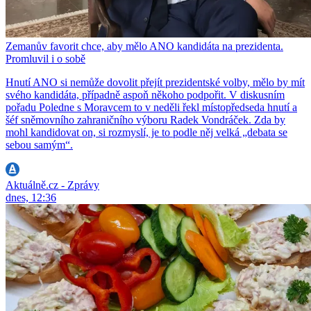
Zemanův favorit chce, aby mělo ANO kandidáta na prezidenta.
Promluvil i o sobě
Hnutí ANO si nemůže dovolit přejít prezidentské volby, mělo by mít
svého kandidáta, případně aspoň někoho podpořit. V diskusním
pořadu Poledne s Moravcem to v neděli řekl místopředseda hnutí a
šéf sněmovního zahraničního výboru Radek Vondráček. Zda by
mohl kandidovat on, si rozmyslí, je to podle něj velká „debata se
sebou samým“.
Aktuálně.cz - Zprávy
dnes, 12:36