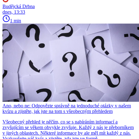
Budějcká Drbna
dnes, 13:33
1 min
Ano, nebo ne: Odpovězte správně na jednoduché otázky v našem
kvízu a zjistěte, jak jste na tom s všeobecným přehledem
Všeobecný přehled je něčím, co se s nabíráním informací a
zvyšujícím se věkem obvykle zvyšuje. Každý z nás je přeborníkem
v jiných oblastech. Některé informace by ale měl mít každý z nás.
Vyzkoušejte náš kvíz a zjistěte, zda jste ve formě.