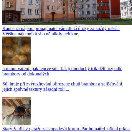
Kauce za nájem: pronajímatel vám dluží úroky za každý měsíc.
Většina nájemníků si o ně nikdy neřekne
5 minut vaření, pak teprve sůl. Tak jednoduchý trik dělí rozpadlé
brambory od dokonalých
Sůl hraje při zvýrazňování přirozené chuti brambor a zajišťování
jejich správné textury zásadní roli....
Starý žebřík z garáže za stopadesát korun. Pár ho natřel, přidal prkna