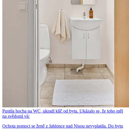
Pustila hocha na WC, ukradl klíč od bytu. Ukázalo se, že toho měl
na svědomí víc
Ochota pomoci se ženě z Jablonce nad Nisou nevyplatila. Do bytu