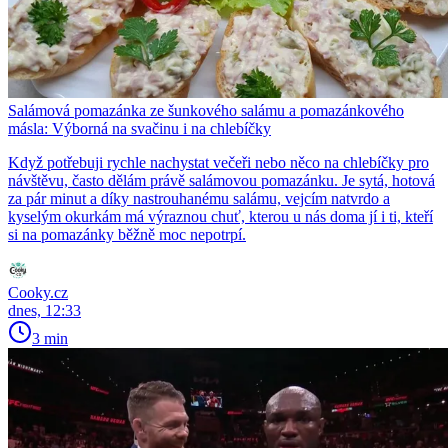
Salámová pomazánka ze šunkového salámu a pomazánkového
másla: Výborná na svačinu i na chlebíčky
Když potřebuji rychle nachystat večeři nebo něco na chlebíčky pro
návštěvu, často dělám právě salámovou pomazánku. Je sytá, hotová
za pár minut a díky nastrouhanému salámu, vejcím natvrdo a
kyselým okurkám má výraznou chuť, kterou u nás doma jí i ti, kteří
si na pomazánky běžně moc nepotrpí.
Cooky.cz
dnes, 12:33
3 min