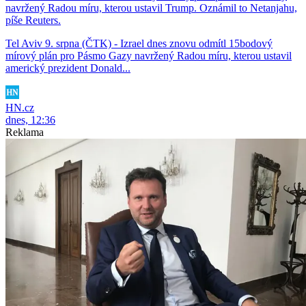
navržený Radou míru, kterou ustavil Trump. Oznámil to Netanjahu,
píše Reuters.
Tel Aviv 9. srpna (ČTK) - Izrael dnes znovu odmítl 15bodový
mírový plán pro Pásmo Gazy navržený Radou míru, kterou ustavil
americký prezident Donald...
HN.cz
dnes, 12:36
Reklama