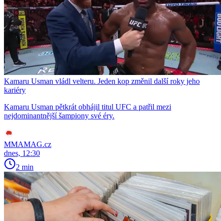
Kamaru Usman vládl velteru. Jeden kop změnil další roky jeho
kariéry
Kamaru Usman pětkrát obhájil titul UFC a patřil mezi
nejdominantnější šampiony své éry.
MMAMAG.cz
dnes, 12:30
2 min