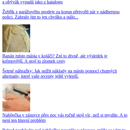
a obývák vypadá jako z katalogu
Žebřík z garážového prodeje za korun přetvořil pár v nádhernou
polici. Zabralo jim to jen chvilku a stálo...
Banán místo másla v koláči? Zní to divně, ale výsledek je
krémovější. A stojí to zlomek ceny
Šetrné náhražky: Jak snížit náklady na máslo pomocí chutných
alternativ, které vaše recepty ještě vylepší.
Nabíječka v zásuvce přes noc vás ročně stojí víc, než si myslíte. A to
není ten hlavní problém