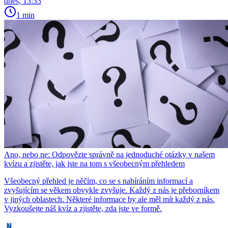
dnes, 13:33
1 min
Ano, nebo ne: Odpovězte správně na jednoduché otázky v našem
kvízu a zjistěte, jak jste na tom s všeobecným přehledem
Všeobecný přehled je něčím, co se s nabíráním informací a
zvyšujícím se věkem obvykle zvyšuje. Každý z nás je přeborníkem
v jiných oblastech. Některé informace by ale měl mít každý z nás.
Vyzkoušejte náš kvíz a zjistěte, zda jste ve formě.