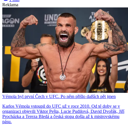
Reklama
Vémola byl první Čech v UFC. Po něm přišlo dalších pět jmen
Karlos Vémola vstoupil do UFC už v roce 2010. Od té doby se v
organizaci objevili Viktor Pešta, Lucie Pudilová, David Dvořák, Jiří
Procházka a Tereza Bledá a česká stopa došla až k mistrovskému
pásu.