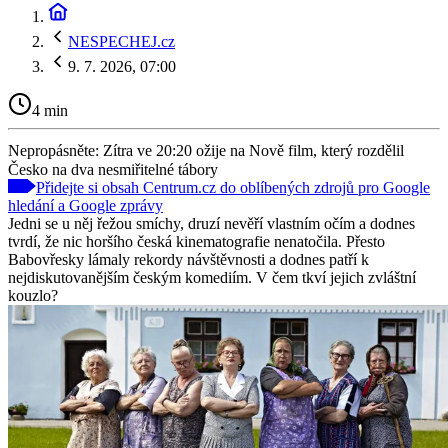
NESPECHEJ.cz
9. 7. 2026, 07:00
4 min
Nepropásněte: Zítra ve 20:20 ožije na Nově film, který rozdělil
Česko na dva nesmiřitelné tábory
Přidejte si obsah Centrum.cz do oblíbených zdrojů pro Google
hledání a Google zprávy
Jedni se u něj řežou smíchy, druzí nevěří vlastním očím a dodnes
tvrdí, že nic horšího česká kinematografie nenatočila. Přesto
Babovřesky lámaly rekordy návštěvnosti a dodnes patří k
nejdiskutovanějším českým komediím. V čem tkví jejich zvláštní
kouzlo?