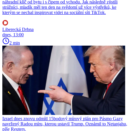
náhradní klíč od bytu i s čipem od vchodu. Jak následně zjistili
strážníci, mladík měl ten den na svědomí už více výstřelků, ke
kterým se nechal inspirovat videi na sociální síti TikTok.
Liberecká Drbna
dnes, 13:00
2 min
Izrael dnes znovu odmítl 15bodový mírový plán pro Pásmo Gazy
navržený Radou míru, kterou ustavil Trump. Oznámil to Netanjahu,
píše Reuters.