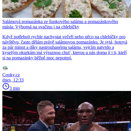
Salámová pomazánka ze šunkového salámu a pomazánkového
másla: Výborná na svačinu i na chlebíčky
Když potřebuji rychle nachystat večeři nebo něco na chlebíčky pro
návštěvu, často dělám právě salámovou pomazánku. Je sytá, hotová
za pár minut a díky nastrouhanému salámu, vejcím natvrdo a
kyselým okurkám má výraznou chuť, kterou u nás doma jí i ti, kteří
si na pomazánky běžně moc nepotrpí.
Cooky.cz
dnes, 12:33
3 min