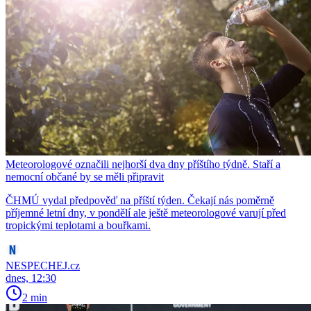
Meteorologové označili nejhorší dva dny příštího týdně. Staří a
nemocní občané by se měli připravit
ČHMÚ vydal předpověď na příští týden. Čekají nás poměrně
příjemné letní dny, v pondělí ale ještě meteorologové varují před
tropickými teplotami a bouřkami.
NESPECHEJ.cz
dnes, 12:30
2 min