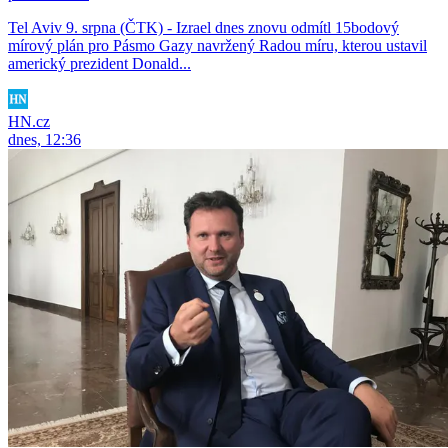
Tel Aviv 9. srpna (ČTK) - Izrael dnes znovu odmítl 15bodový
mírový plán pro Pásmo Gazy navržený Radou míru, kterou ustavil
americký prezident Donald...
HN.cz
dnes, 12:36