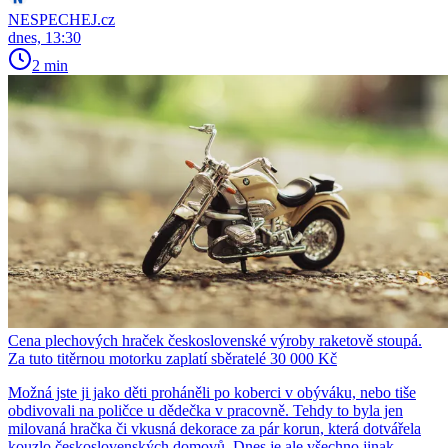
NESPECHEJ.cz
dnes, 13:30
2 min
Cena plechových hraček československé výroby raketově stoupá.
Za tuto titěrnou motorku zaplatí sběratelé 30 000 Kč
Možná jste ji jako děti proháněli po koberci v obýváku, nebo tiše
obdivovali na poličce u dědečka v pracovně. Tehdy to byla jen
milovaná hračka či vkusná dekorace za pár korun, která dotvářela
kouzlo československých domovů. Dnes je ale všechno jinak.