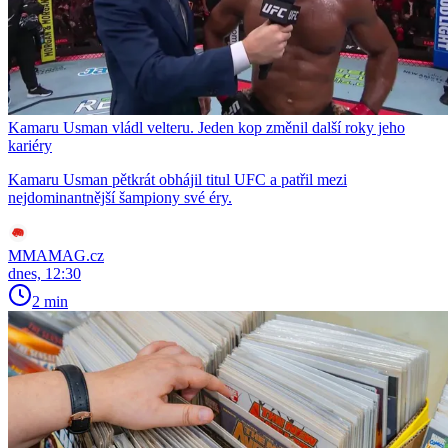
Kamaru Usman vládl velteru. Jeden kop změnil další roky jeho
kariéry
Kamaru Usman pětkrát obhájil titul UFC a patřil mezi
nejdominantnější šampiony své éry.
MMAMAG.cz
dnes, 12:30
2 min