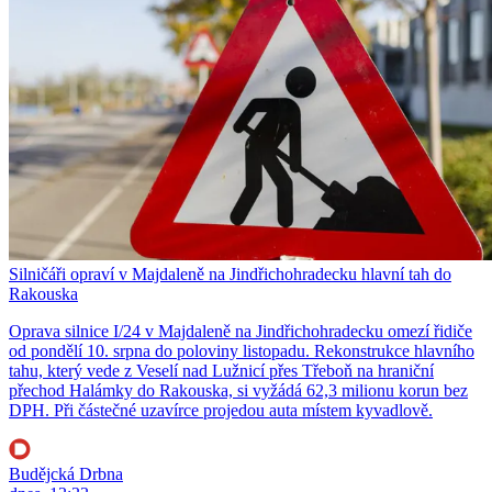
Silničáři opraví v Majdaleně na Jindřichohradecku hlavní tah do
Rakouska
Oprava silnice I/24 v Majdaleně na Jindřichohradecku omezí řidiče
od pondělí 10. srpna do poloviny listopadu. Rekonstrukce hlavního
tahu, který vede z Veselí nad Lužnicí přes Třeboň na hraniční
přechod Halámky do Rakouska, si vyžádá 62,3 milionu korun bez
DPH. Při částečné uzavírce projedou auta místem kyvadlově.
Budějcká Drbna