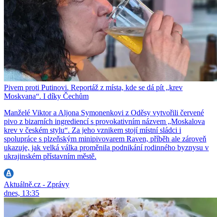
Pivem proti Putinovi. Reportáž z místa, kde se dá pít „krev
Moskvana“. I díky Čechům
Manželé Viktor a Aljona Symonenkovi z Oděsy vytvořili červené
pivo z bizarních ingrediencí s provokativním názvem „Moskalova
krev v českém stylu“. Za jeho vznikem stojí místní sládci i
spolupráce s plzeňským minipivovarem Raven, příběh ale zároveň
ukazuje, jak velká válka proměnila podnikání rodinného byznysu v
ukrajinském přístavním městě.
Aktuálně.cz - Zprávy
dnes, 13:35