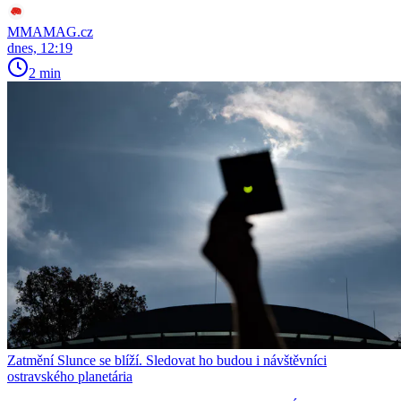
MMAMAG.cz
dnes, 12:19
2 min
Zatmění Slunce se blíží. Sledovat ho budou i návštěvníci
ostravského planetária