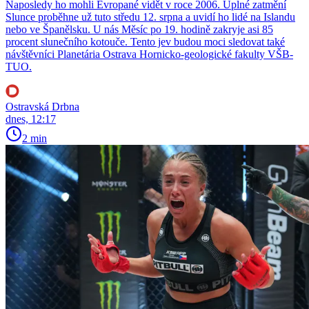
Naposledy ho mohli Evropané vidět v roce 2006. Úplné zatmění
Slunce proběhne už tuto středu 12. srpna a uvidí ho lidé na Islandu
nebo ve Španělsku. U nás Měsíc po 19. hodině zakryje asi 85
procent slunečního kotouče. Tento jev budou moci sledovat také
návštěvníci Planetária Ostrava Hornicko-geologické fakulty VŠB-
TUO.
Ostravská Drbna
dnes, 12:17
2 min