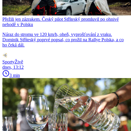
Přežili jen zázrakem. Český pilot Stříteský promluvil po ohnivé
nehodě v Polsku
Náraz do stromu ve 120 km/h, oheň, vyprošťování z vraku.
Dominik Stříteský poprvé popsal, co prožil na Rallye Polska, a co
ho čeká dál.
SportyŽivě
dnes, 13:12
3 min