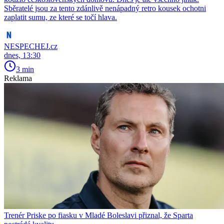
Sběratelé jsou za tento zdánlivě nenápadný retro kousek ochotni
zaplatit sumu, ze které se točí hlava.
NESPECHEJ.cz
dnes, 13:30
3 min
Reklama
Trenér Priske po fiasku v Mladé Boleslavi přiznal, že Sparta