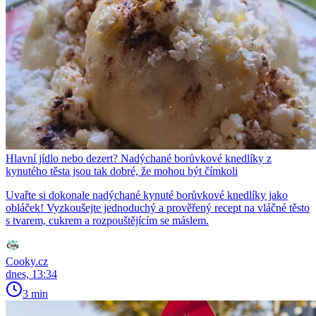
Hlavní jídlo nebo dezert? Nadýchané borůvkové knedlíky z
kynutého těsta jsou tak dobré, že mohou být čímkoli
Uvařte si dokonale nadýchané kynuté borůvkové knedlíky jako
obláček! Vyzkoušejte jednoduchý a prověřený recept na vláčné těsto
s tvarem, cukrem a rozpouštějícím se máslem.
Cooky.cz
dnes, 13:34
3 min