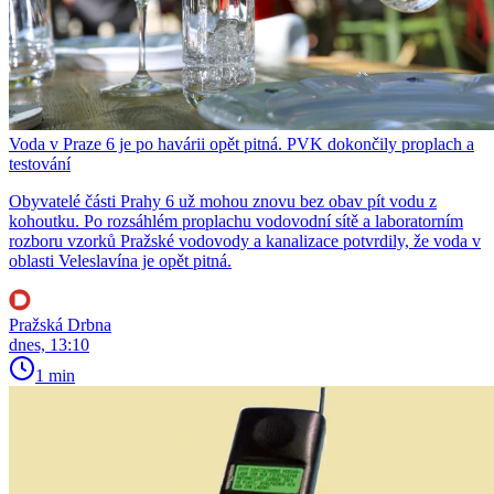
Voda v Praze 6 je po havárii opět pitná. PVK dokončily proplach a
testování
Obyvatelé části Prahy 6 už mohou znovu bez obav pít vodu z
kohoutku. Po rozsáhlém proplachu vodovodní sítě a laboratorním
rozboru vzorků Pražské vodovody a kanalizace potvrdily, že voda v
oblasti Veleslavína je opět pitná.
Pražská Drbna
dnes, 13:10
1 min