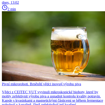
dnes, 13:02
2 min
Pivní mikroroboti. Brněnští vědci inovují výrobu piva
Vědci z CEITEC VUT vyvinuli mikroskopické bioboty, které by
mohly zefektivnit výrobu piva a usnadnit kontrolu kvality potravin.
Kapsle s kvasinkami a magnetickými částicemi se během fermentace
pohybují v kapalině, čímž zefektivňují její kvašení.