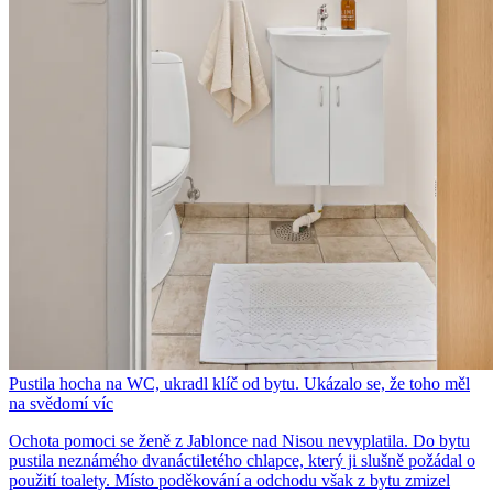
Pustila hocha na WC, ukradl klíč od bytu. Ukázalo se, že toho měl
na svědomí víc
Ochota pomoci se ženě z Jablonce nad Nisou nevyplatila. Do bytu
pustila neznámého dvanáctiletého chlapce, který ji slušně požádal o
použití toalety. Místo poděkování a odchodu však z bytu zmizel