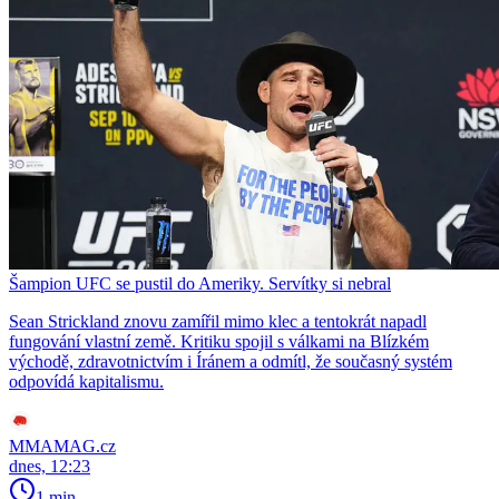
Šampion UFC se pustil do Ameriky. Servítky si nebral
Sean Strickland znovu zamířil mimo klec a tentokrát napadl
fungování vlastní země. Kritiku spojil s válkami na Blízkém
východě, zdravotnictvím i Íránem a odmítl, že současný systém
odpovídá kapitalismu.
MMAMAG.cz
dnes, 12:23
1 min