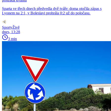
postrádá kvalitu
Sparta ve třech dnech předvedla dvě tváře: doma otočila zápas s
Lyonem na 2:1, v Boleslavi prohrála 0:2 už do poločasu.
SportyŽivě
dnes, 13:28
3 min