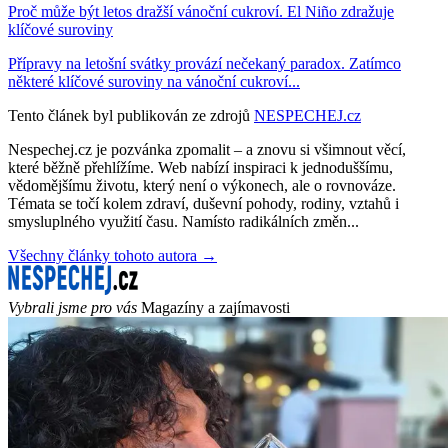
Proč může být letos dražší vánoční cukroví. El Niño zdražuje
klíčové suroviny
Přípravy na letošní svátky provází nečekaný paradox. Zatímco
některé klíčové suroviny na vánoční cukroví...
Tento článek byl publikován ze zdrojů
NESPECHEJ.cz
Nespechej.cz je pozvánka zpomalit – a znovu si všimnout věcí,
které běžně přehlížíme. Web nabízí inspiraci k jednoduššímu,
vědomějšímu životu, který není o výkonech, ale o rovnováze.
Témata se točí kolem zdraví, duševní pohody, rodiny, vztahů i
smysluplného využití času. Namísto radikálních změn...
Všechny články tohoto autora →
Vybrali jsme pro vás
Magazíny a zajímavosti