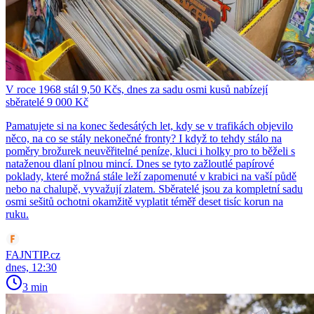
V roce 1968 stál 9,50 Kčs, dnes za sadu osmi kusů nabízejí
sběratelé 9 000 Kč
Pamatujete si na konec šedesátých let, kdy se v trafikách objevilo
něco, na co se stály nekonečné fronty? I když to tehdy stálo na
poměry brožurek neuvěřitelné peníze, kluci i holky pro to běželi s
nataženou dlaní plnou mincí. Dnes se tyto zažloutlé papírové
poklady, které možná stále leží zapomenuté v krabici na vaší půdě
nebo na chalupě, vyvažují zlatem. Sběratelé jsou za kompletní sadu
osmi sešitů ochotni okamžitě vyplatit téměř deset tisíc korun na
ruku.
FAJNTIP.cz
dnes, 12:30
3 min