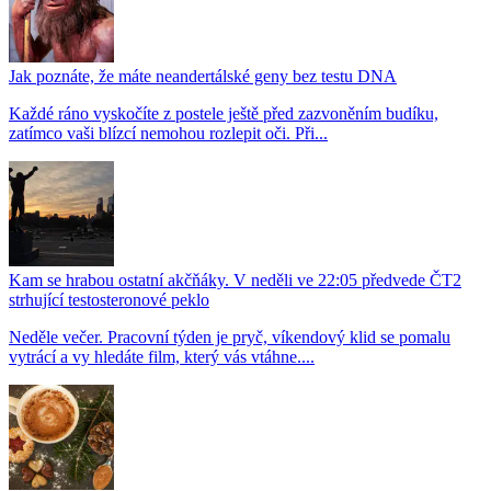
Jak poznáte, že máte neandertálské geny bez testu DNA
Každé ráno vyskočíte z postele ještě před zazvoněním budíku,
zatímco vaši blízcí nemohou rozlepit oči. Při...
Kam se hrabou ostatní akčňáky. V neděli ve 22:05 předvede ČT2
strhující testosteronové peklo
Neděle večer. Pracovní týden je pryč, víkendový klid se pomalu
vytrácí a vy hledáte film, který vás vtáhne....