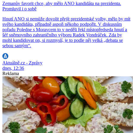
Zemanův favorit chce, aby mělo ANO kandidáta na prezidenta.
Promluvil i o sobě
Hnutí ANO si nemůže dovolit přejít prezidentské volby, mělo by mít
svého kandidáta, případně aspoň někoho podpořit. V diskusním
pořadu Poledne s Moravcem to v neděli řekl místopředseda hnutí a
šéf sněmovního zahraničního výboru Radek Vondráček. Zda by
mohl kandidovat on, si rozmyslí, je to podle něj velká „debata se
sebou samým“.
Aktuálně.cz - Zprávy
dnes, 12:36
Reklama