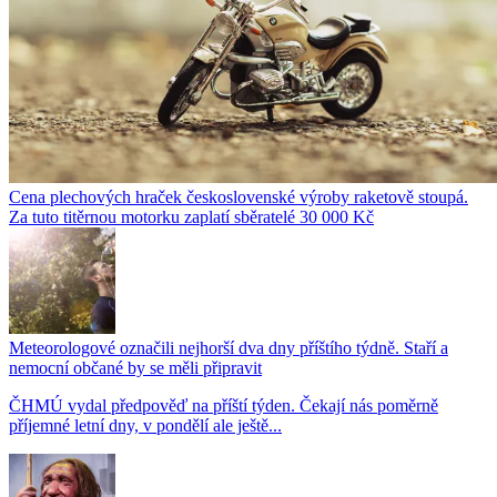
Cena plechových hraček československé výroby raketově stoupá.
Za tuto titěrnou motorku zaplatí sběratelé 30 000 Kč
Meteorologové označili nejhorší dva dny příštího týdně. Staří a
nemocní občané by se měli připravit
ČHMÚ vydal předpověď na příští týden. Čekají nás poměrně
příjemné letní dny, v pondělí ale ještě...