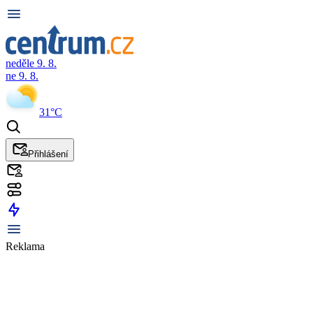
neděle 9. 8.
ne 9. 8.
31°C
Přihlášení
Reklama