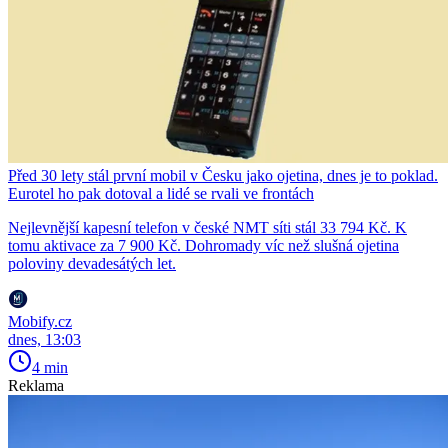
Před 30 lety stál první mobil v Česku jako ojetina, dnes je to poklad.
Eurotel ho pak dotoval a lidé se rvali ve frontách
Nejlevnější kapesní telefon v české NMT síti stál 33 794 Kč. K
tomu aktivace za 7 900 Kč. Dohromady víc než slušná ojetina
poloviny devadesátých let.
Mobify.cz
dnes, 13:03
4 min
Reklama