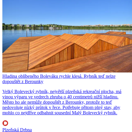
Hladina oblíbeného Boleváku rychle klesá. Rybník teď nelze
dopouštět z Berounky
Velký Bolevecký rybník, největší plzeňská rekreační plocha, má
vinou výparu ve vedrech zhruba o 40 centimetrů nižší hladinu.
Město ho ale nemůže dopouštět z Berounky, protože to teď
nedovoluje nízký průtok v řece. Potřebuje přitom plný stav, aby
mohlo co nejdříve odbahnit sousední Malý Bolevecký rybník.
Plzeňská Drbna