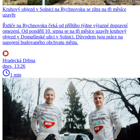
Kruhový objezd v Solnici na Rychnovsku se zítra na tři měsíce
uzavře
Řidiče na Rychnovsku čeká od příštího týdne výrazné dopravní
omezení. Od pondělí 10. srpna se na tři měsíce uzavře kruhový
objezd v Domašínské ulici v Solnici. Důvodem jsou práce na
napojení budovaného obchvatu města.
Hradecká Drbna
dnes, 13:26
1 min