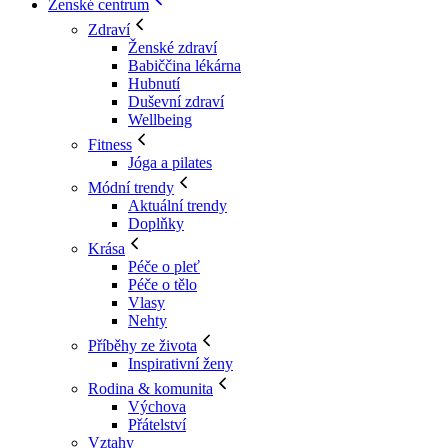
Ženské centrum
Zdraví
Ženské zdraví
Babiččina lékárna
Hubnutí
Duševní zdraví
Wellbeing
Fitness
Jóga a pilates
Módní trendy
Aktuální trendy
Doplňky
Krása
Péče o pleť
Péče o tělo
Vlasy
Nehty
Příběhy ze života
Inspirativní ženy
Rodina & komunita
Výchova
Přátelství
Vztahy