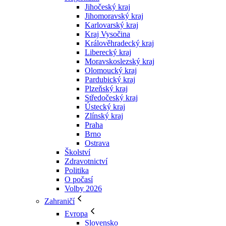
Jihočeský kraj
Jihomoravský kraj
Karlovarský kraj
Kraj Vysočina
Králověhradecký kraj
Liberecký kraj
Moravskoslezský kraj
Olomoucký kraj
Pardubický kraj
Plzeňský kraj
Středočeský kraj
Ústecký kraj
Zlínský kraj
Praha
Brno
Ostrava
Školství
Zdravotnictví
Politika
O počasí
Volby 2026
Zahraničí
Evropa
Slovensko