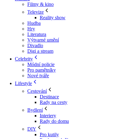
Filmy & kino
Televize
Reality show
Hudba
Hry
Literatura
Výtvarné umění
Divadlo
Digi a stream
Celebrity
Módní policie
Pro pamětníky
Nové tváře
Lifestyle
Cestování
Destinace
Rady na cesty
Bydlení
Interiery
Rady do domu
DIY
Pro kutily