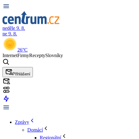
neděle 9. 8.
ne 9. 8.
26°C
Internet
Firmy
Recepty
Slovníky
Přihlášení
Zprávy
Domácí
Regionální