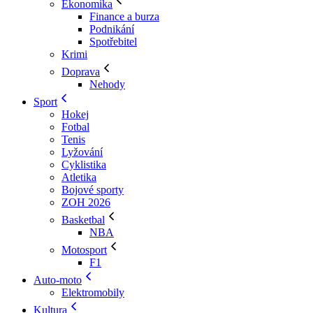
Ekonomika
Finance a burza
Podnikání
Spotřebitel
Krimi
Doprava
Nehody
Sport
Hokej
Fotbal
Tenis
Lyžování
Cyklistika
Atletika
Bojové sporty
ZOH 2026
Basketbal
NBA
Motosport
F1
Auto-moto
Elektromobily
Kultura