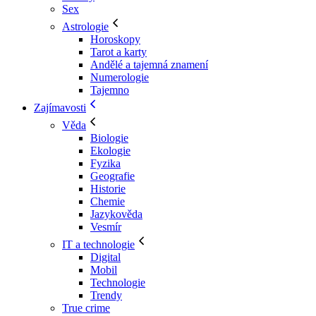
Sex
Astrologie
Horoskopy
Tarot a karty
Andělé a tajemná znamení
Numerologie
Tajemno
Zajímavosti
Věda
Biologie
Ekologie
Fyzika
Geografie
Historie
Chemie
Jazykověda
Vesmír
IT a technologie
Digital
Mobil
Technologie
Trendy
True crime