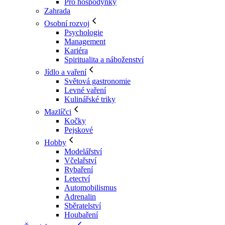
Pro hospodyňky
Zahrada
Osobní rozvoj
Psychologie
Management
Kariéra
Spiritualita a náboženství
Jídlo a vaření
Světová gastronomie
Levné vaření
Kulinářské triky
Mazlíčci
Kočky
Pejskové
Hobby
Modelářství
Včelařství
Rybaření
Letectví
Automobilismus
Adrenalin
Sběratelství
Houbaření