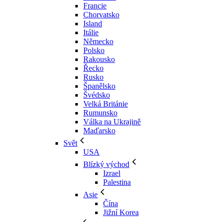
Francie
Chorvatsko
Island
Itálie
Německo
Polsko
Rakousko
Řecko
Rusko
Španělsko
Švédsko
Velká Británie
Rumunsko
Válka na Ukrajině
Maďarsko
Svět
USA
Blízký východ
Izrael
Palestina
Asie
Čína
Jižní Korea