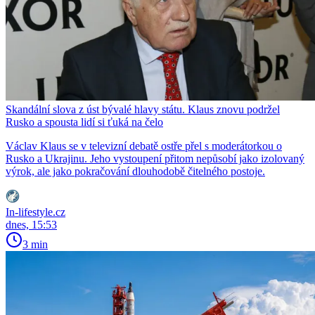
Skandální slova z úst bývalé hlavy státu. Klaus znovu podržel
Rusko a spousta lidí si ťuká na čelo
Václav Klaus se v televizní debatě ostře přel s moderátorkou o
Rusko a Ukrajinu. Jeho vystoupení přitom nepůsobí jako izolovaný
výrok, ale jako pokračování dlouhodobě čitelného postoje.
In-lifestyle.cz
dnes, 15:53
3 min