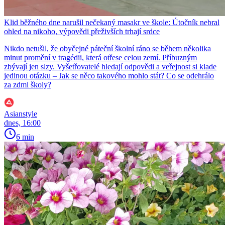
Klid běžného dne narušil nečekaný masakr ve škole: Útočník nebral
ohled na nikoho, výpovědi přeživších trhají srdce
Nikdo netušil, že obyčejné páteční školní ráno se během několika
minut promění v tragédii, která otřese celou zemí. Příbuzným
zbývají jen slzy. Vyšetřovatelé hledají odpovědi a veřejnost si klade
jedinou otázku – Jak se něco takového mohlo stát? Co se odehrálo
za zdmi školy?
Asianstyle
dnes, 16:00
6 min