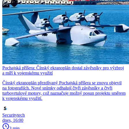
Pochajská příšera: Čínský ekranoplán dostal závěsníky pro výzbroj
a míří k vojenskému využití
Čínský ekranoplán přezdívaný Pochajská příšera se znovu objevil
na fotografiích. Nové snímky odhalují čtyři závěsníky a čtyři
turbovrtulové motory, což naznačuje možný posun projektu směrem
k vojenskému využití.
Securitytech
dnes, 16:00
3 min