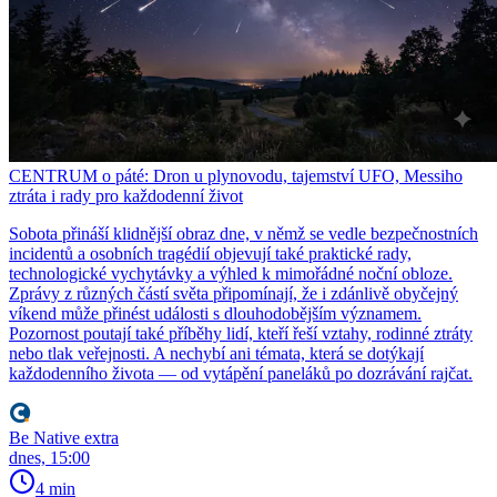
CENTRUM o páté: Dron u plynovodu, tajemství UFO, Messiho
ztráta i rady pro každodenní život
Sobota přináší klidnější obraz dne, v němž se vedle bezpečnostních
incidentů a osobních tragédií objevují také praktické rady,
technologické vychytávky a výhled k mimořádné noční obloze.
Zprávy z různých částí světa připomínají, že i zdánlivě obyčejný
víkend může přinést události s dlouhodobějším významem.
Pozornost poutají také příběhy lidí, kteří řeší vztahy, rodinné ztráty
nebo tlak veřejnosti. A nechybí ani témata, která se dotýkají
každodenního života — od vytápění paneláků po dozrávání rajčat.
Be Native extra
dnes, 15:00
4 min