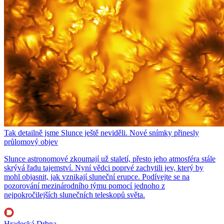
Tak detailně jsme Slunce ještě neviděli. Nové snímky přinesly
průlomový objev
Slunce astronomové zkoumají už staletí, přesto jeho atmosféra stále
skrývá řadu tajemství. Nyní vědci poprvé zachytili jev, který by
mohl objasnit, jak vznikají sluneční erupce. Podívejte se na
pozorování mezinárodního týmu pomocí jednoho z
nejpokročilejších slunečních teleskopů světa.
Hradecká Drbna