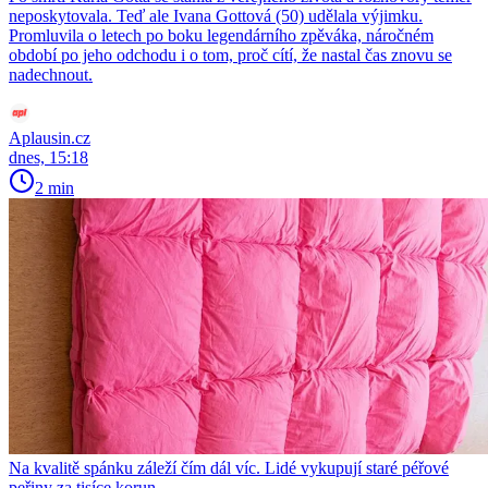
neposkytovala. Teď ale Ivana Gottová (50) udělala výjimku.
Promluvila o letech po boku legendárního zpěváka, náročném
období po jeho odchodu i o tom, proč cítí, že nastal čas znovu se
nadechnout.
Aplausin.cz
dnes, 15:18
2 min
Na kvalitě spánku záleží čím dál víc. Lidé vykupují staré péřové
peřiny za tisíce korun