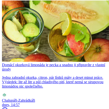
Domácí okurková limonáda je pecka a snadno ji připravíte z vlastní
úrody
Jedna zahradní okurka, citron, pár lístků máty a deset minut práce.
Výsledek: litr až litr a půl chladivého pití, které nemá se sirupovou
limonádou nic společného.
Chalupáři-Zahrádkáři
dnes, 14:57