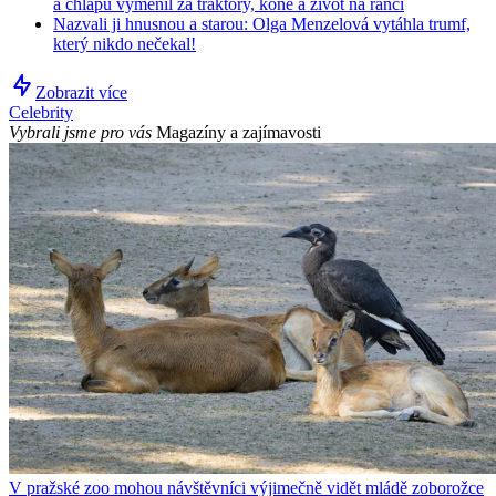
a chlapů vyměnil za traktory, koně a život na ranči
Nazvali ji hnusnou a starou: Olga Menzelová vytáhla trumf,
který nikdo nečekal!
Zobrazit více
Celebrity
Vybrali jsme pro vás
Magazíny a zajímavosti
V pražské zoo mohou návštěvníci výjimečně vidět mládě zoborožce