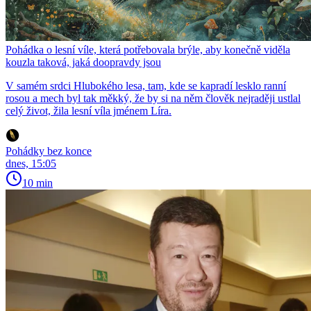
Pohádka o lesní víle, která potřebovala brýle, aby konečně viděla
kouzla taková, jaká doopravdy jsou
V samém srdci Hlubokého lesa, tam, kde se kapradí lesklo ranní
rosou a mech byl tak měkký, že by si na něm člověk nejraději ustlal
celý život, žila lesní víla jménem Líra.
Pohádky bez konce
dnes, 15:05
10 min