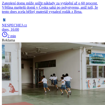
Zateplení domu může snížit náklady za vytápění až o 60 procent.
Většina majitelů domů v Česku sahá po polystyrenu, aniž tuší, že
tento dnes zcela běžný materiál vynalezl rodák z Brna.
NESPECHEJ.cz
dnes, 16:00
2 min
Reklama