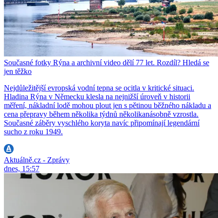
Současné fotky Rýna a archivní video dělí 77 let. Rozdíl? Hledá se
jen těžko
Nejdůležitější evropská vodní tepna se ocitla v kritické situaci.
Hladina Rýna v Německu klesla na nejnižší úroveň v historii
měření, nákladní lodě mohou plout jen s pětinou běžného nákladu a
cena přepravy během několika týdnů několikanásobně vzrostla.
Současné záběry vyschlého koryta navíc připomínají legendární
sucho z roku 1949.
Aktuálně.cz - Zprávy
dnes, 15:57