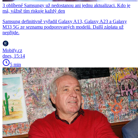
3 oblíbené Samsungy už nedostanou ani jednu aktualizaci. Kdo je
má, vážně tím riskuje každý den
Samsung definitivně vyřadil Galaxy A13, Galaxy A23 a Galaxy
M33 5G ze seznamu podporovaných modelů. Další záplata už
nepřijde.
Mobify.cz
dnes, 15:14
5 min