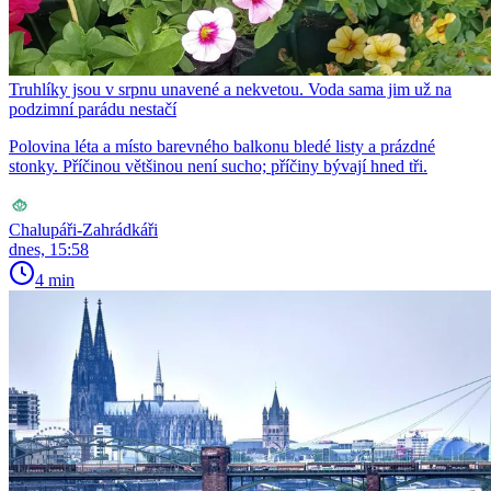
Truhlíky jsou v srpnu unavené a nekvetou. Voda sama jim už na
podzimní parádu nestačí
Polovina léta a místo barevného balkonu bledé listy a prázdné
stonky. Příčinou většinou není sucho; příčiny bývají hned tři.
Chalupáři-Zahrádkáři
dnes, 15:58
4 min