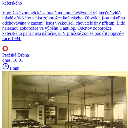
kaferského
V pražské zoologické zahradě mohou návštěvníci výjimečně vidět
mládě afrického ptáka zoborožce kaferského. Obvykle jsou mláďata
odchovávána v zázemí, letos vyzkoušeli chovatelé jiný přístup. Lidé
naleznou zoborožce ve výběhu u antilop. Odchov zoborožce
kaferského patří mezi náročnější. V pražské zoo se podařil poprvé v
roce 1994.
Pražská Drbna
dnes, 16:01
1 min