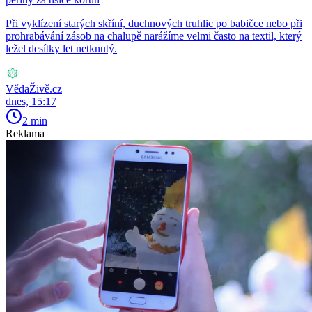
Při vyklízení starých skříní, duchnových truhlic po babičce nebo při
prohrabávání zásob na chalupě narážíme velmi často na textil, který
ležel desítky let netknutý.
VědaŽivě.cz
dnes, 15:17
2 min
Reklama