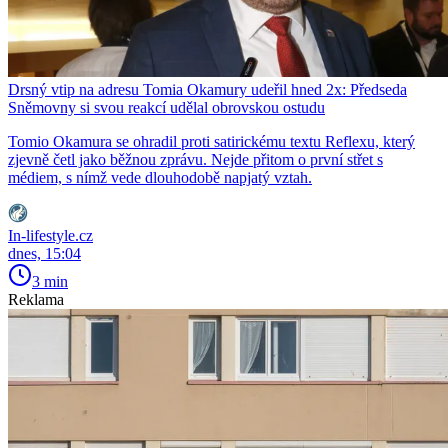
Drsný vtip na adresu Tomia Okamury udeřil hned 2x: Předseda
Sněmovny si svou reakcí udělal obrovskou ostudu
Tomio Okamura se ohradil proti satirickému textu Reflexu, který
zjevně četl jako běžnou zprávu. Nejde přitom o první střet s
médiem, s nímž vede dlouhodobě napjatý vztah.
In-lifestyle.cz
dnes, 15:04
3 min
Reklama