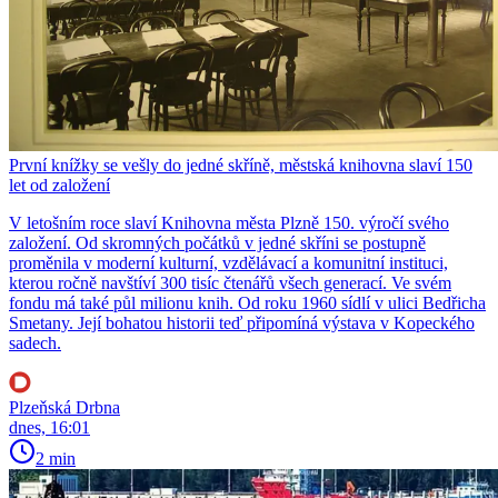
První knížky se vešly do jedné skříně, městská knihovna slaví 150
let od založení
V letošním roce slaví Knihovna města Plzně 150. výročí svého
založení. Od skromných počátků v jedné skříni se postupně
proměnila v moderní kulturní, vzdělávací a komunitní instituci,
kterou ročně navštíví 300 tisíc čtenářů všech generací. Ve svém
fondu má také půl milionu knih. Od roku 1960 sídlí v ulici Bedřicha
Smetany. Její bohatou historii teď připomíná výstava v Kopeckého
sadech.
Plzeňská Drbna
dnes, 16:01
2 min