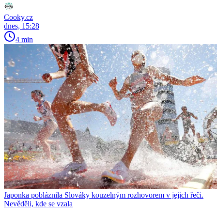
Cooky.cz
dnes, 15:28
4 min
Japonka pobláznila Slováky kouzelným rozhovorem v jejich řeči.
Nevěděli, kde se vzala