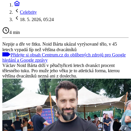
Celebrity
18. 5. 2026, 05:24
4 min
Nepije a dře ve fitku. Noid Bárta ukázal vyrýsované tělo, v 45
letech vypadá líp než většina dvacátníků
Přidejte si obsah Centrum.cz do oblíbených zdrojů pro Google
hledání a Google zprávy
Václav Noid Bárta drží v pětačtyřiceti letech dvanáct procent
tělesného tuku. Pro muže jeho věku je to atletická forma, kterou
většina dvacátníků nezná ani z doslechu.