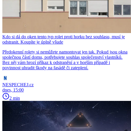
Kdo si dá do oken tento typ rolet proti horku bez souhlasu, musí je
odstranit. Koupíte je úplně všude
Předokenní rolety si nemůžete namontovat jen tak. Pokud jsou okna
společnou částí domu, potřebujete souhlas společenství vlastníků.
Bez něj vám hrozí příkaz k odstranění a v horším případě i
povinnost uhradit škody na fasádě či zateplení.
NESPECHEJ.cz
dnes, 15:00
2 min