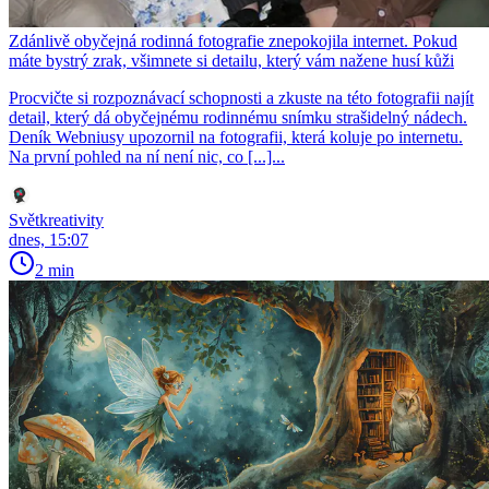
Zdánlivě obyčejná rodinná fotografie znepokojila internet. Pokud
máte bystrý zrak, všimnete si detailu, který vám nažene husí kůži
Procvičte si rozpoznávací schopnosti a zkuste na této fotografii najít
detail, který dá obyčejnému rodinnému snímku strašidelný nádech.
Deník Webniusy upozornil na fotografii, která koluje po internetu.
Na první pohled na ní není nic, co [...]...
Světkreativity
dnes, 15:07
2 min