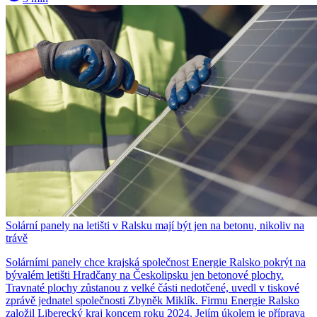
Solární panely na letišti v Ralsku mají být jen na betonu, nikoliv na
trávě
Solárními panely chce krajská společnost Energie Ralsko pokrýt na
bývalém letišti Hradčany na Českolipsku jen betonové plochy.
Travnaté plochy zůstanou z velké části nedotčené, uvedl v tiskové
zprávě jednatel společnosti Zbyněk Miklík. Firmu Energie Ralsko
založil Liberecký kraj koncem roku 2024. Jejím úkolem je příprava