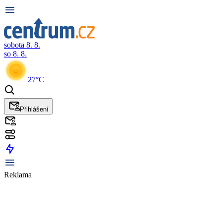
sobota 8. 8.
so 8. 8.
27°C
Přihlášení
Reklama