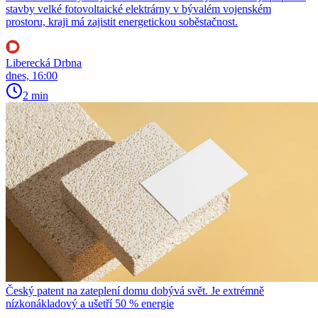
stavby velké fotovoltaické elektrárny v bývalém vojenském
prostoru, kraji má zajistit energetickou soběstačnost.
Liberecká Drbna
dnes, 16:00
2 min
Český patent na zateplení domu dobývá svět. Je extrémně
nízkonákladový a ušetří 50 % energie