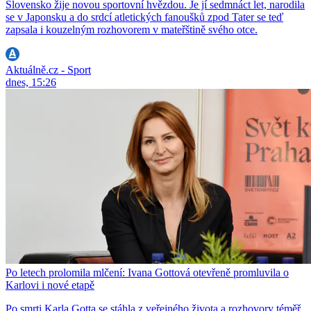
Slovensko žije novou sportovní hvězdou. Je jí sedmnáct let, narodila
se v Japonsku a do srdcí atletických fanoušků zpod Tater se teď
zapsala i kouzelným rozhovorem v mateřštině svého otce.
Aktuálně.cz - Sport
dnes, 15:26
Po letech prolomila mlčení: Ivana Gottová otevřeně promluvila o
Karlovi i nové etapě
Po smrti Karla Gotta se stáhla z veřejného života a rozhovory téměř