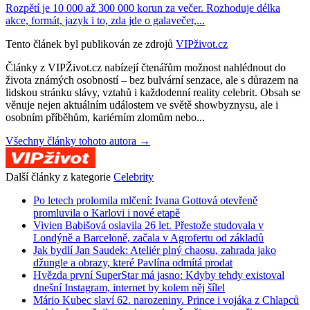
Rozpětí je 10 000 až 300 000 korun za večer. Rozhoduje délka
akce, formát, jazyk i to, zda jde o galavečer,...
Tento článek byl publikován ze zdrojů
VIPživot.cz
Články z VIPŽivot.cz nabízejí čtenářům možnost nahlédnout do
života známých osobností – bez bulvární senzace, ale s důrazem na
lidskou stránku slávy, vztahů i každodenní reality celebrit. Obsah se
věnuje nejen aktuálním událostem ve světě showbyznysu, ale i
osobním příběhům, kariérním zlomům nebo...
Všechny články tohoto autora →
Další články z kategorie
Celebrity
Po letech prolomila mlčení: Ivana Gottová otevřeně
promluvila o Karlovi i nové etapě
Vivien Babišová oslavila 26 let. Přestože studovala v
Londýně a Barceloně, začala v Agrofertu od základů
Jak bydlí Jan Saudek: Ateliér plný chaosu, zahrada jako
džungle a obrazy, které Pavlína odmítá prodat
Hvězda první SuperStar má jasno: Kdyby tehdy existoval
dnešní Instagram, internet by kolem něj šílel
Mário Kubec slaví 62. narozeniny. Prince i vojáka z Chlapců