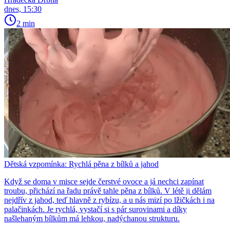
dnes, 15:30
2 min
Dětská vzpomínka: Rychlá pěna z bílků a jahod
Když se doma v misce sejde čerstvé ovoce a já nechci zapínat
troubu, přichází na řadu právě tahle pěna z bílků. V létě ji dělám
nejdřív z jahod, teď hlavně z rybízu, a u nás mizí po lžičkách i na
palačinkách. Je rychlá, vystačí si s pár surovinami a díky
našlehaným bílkům má lehkou, nadýchanou strukturu.