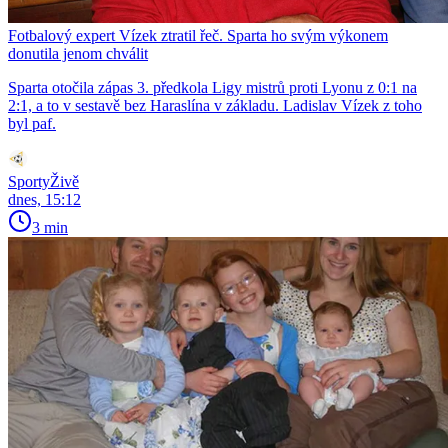
Fotbalový expert Vízek ztratil řeč. Sparta ho svým výkonem
donutila jenom chválit
Sparta otočila zápas 3. předkola Ligy mistrů proti Lyonu z 0:1 na
2:1, a to v sestavě bez Haraslína v základu. Ladislav Vízek z toho
byl paf.
SportyŽivě
dnes, 15:12
3 min