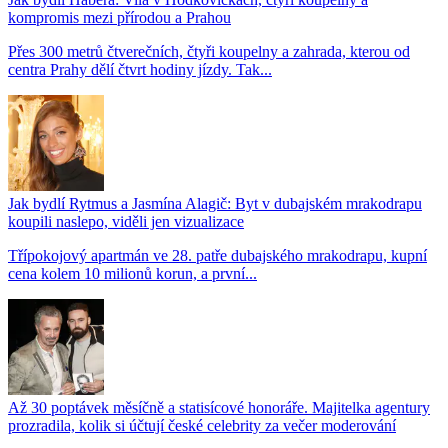
kompromis mezi přírodou a Prahou
Přes 300 metrů čtverečních, čtyři koupelny a zahrada, kterou od
centra Prahy dělí čtvrt hodiny jízdy. Tak...
Jak bydlí Rytmus a Jasmína Alagič: Byt v dubajském mrakodrapu
koupili naslepo, viděli jen vizualizace
Třípokojový apartmán ve 28. patře dubajského mrakodrapu, kupní
cena kolem 10 milionů korun, a první...
Až 30 poptávek měsíčně a statisícové honoráře. Majitelka agentury
prozradila, kolik si účtují české celebrity za večer moderování