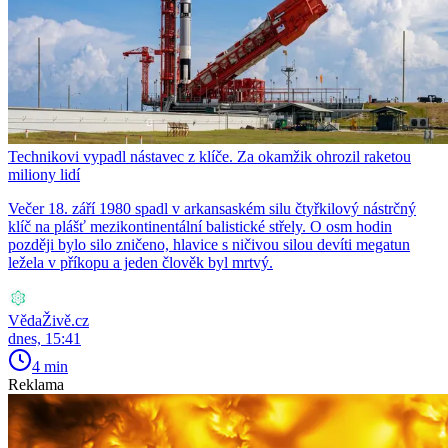
Technikovi vypadl nástavec z klíče. Za okamžik ohrozil raketou
miliony lidí
Večer 18. září 1980 spadl v arkansaském silu čtyřkilový nástrčný
klíč na plášť mezikontinentální balistické střely. O osm hodin
později bylo silo zničeno, hlavice s ničivou silou devíti megatun
ležela v příkopu a jeden člověk byl mrtvý.
VědaŽivě.cz
dnes, 15:41
4 min
Reklama