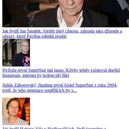
Jak bydlí Jan Saudek: Ateliér plný chaosu, zahrada jako džungle a
obrazy, které Pavlína odmítá prodat
Hvězda první SuperStar má jasno: Kdyby tehdy existoval dnešní
Instagram, internet by kolem něj šílel
Julián Záhorovský, finalista první české SuperStar z roku 2004,
tvrdí, že jeho generace soutěžících by s...
Jak bydlí Habera: Vila v Hodkovičkách, čtyři koupelny a