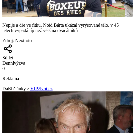
Nepije a dře ve fitku. Noid Bárta ukázal vyrýsované tělo, v 45
letech vypadá líp než většina dvacátníků
Zdroj
:
Nextfoto
Sdílet
Denní
výzva
0
Reklama
Další články z
VIPživot.cz