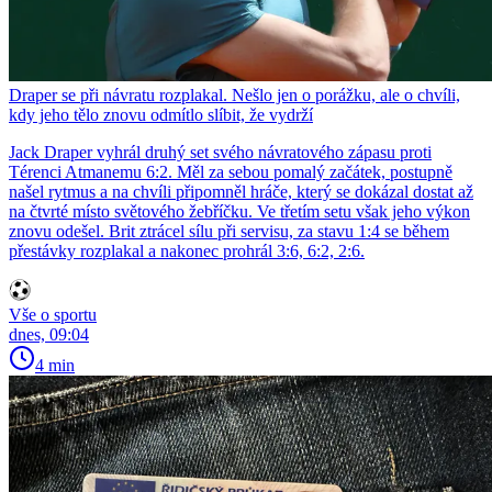
Draper se při návratu rozplakal. Nešlo jen o porážku, ale o chvíli,
kdy jeho tělo znovu odmítlo slíbit, že vydrží
Jack Draper vyhrál druhý set svého návratového zápasu proti
Térenci Atmanemu 6:2. Měl za sebou pomalý začátek, postupně
našel rytmus a na chvíli připomněl hráče, který se dokázal dostat až
na čtvrté místo světového žebříčku. Ve třetím setu však jeho výkon
znovu odešel. Brit ztrácel sílu při servisu, za stavu 1:4 se během
přestávky rozplakal a nakonec prohrál 3:6, 6:2, 2:6.
Vše o sportu
dnes, 09:04
4 min