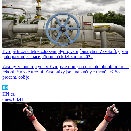
Evropě hrozí citelné zdražení plynu, varují analytici. Zásobníky jsou
poloprázdné, situace připomíná krizi z roku 2022
Zásoby zemního plynu v Evropské unii jsou pro toto období roku na
rekordně nízké úrovni. Zásobníky jsou naplněny z méně než 58
procent, což je...
HN.cz
dnes, 08:41