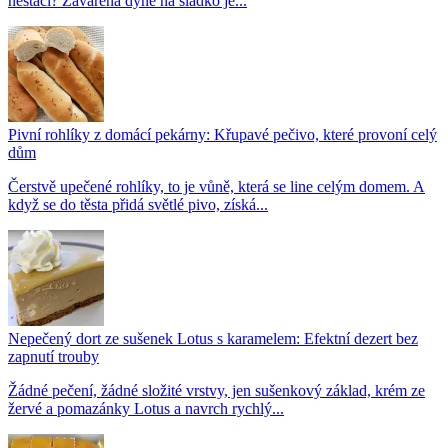
nestačí? Zavařená dýně na sladko je...
Pivní rohlíky z domácí pekárny: Křupavé pečivo, které provoní celý
dům
Čerstvě upečené rohlíky, to je vůně, která se line celým domem. A
když se do těsta přidá světlé pivo, získá...
Nepečený dort ze sušenek Lotus s karamelem: Efektní dezert bez
zapnutí trouby
Žádné pečení, žádné složité vrstvy, jen sušenkový základ, krém ze
žervé a pomazánky Lotus a navrch rychlý...