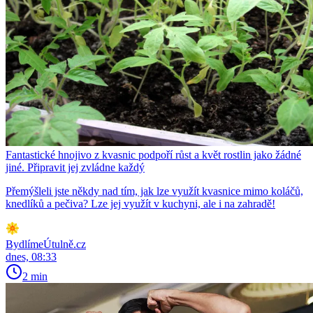
Fantastické hnojivo z kvasnic podpoří růst a květ rostlin jako žádné
jiné. Připravit jej zvládne každý
Přemýšleli jste někdy nad tím, jak lze využít kvasnice mimo koláčů,
knedlíků a pečiva? Lze jej využít v kuchyni, ale i na zahradě!
BydlímeÚtulně.cz
dnes, 08:33
2 min