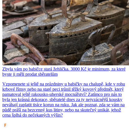
Zbyla vám po babičce stará žehlička. 3000 Kč je minimum, za které
byste ji měli prodat sběratelům
Vzpomenete si ještě na prázdniny u babičky na chalupě, kde v rohu
krbové římsy nebo na staré peci trůnil těžký kovový předmět, který
pamatoval ještě rakousko-uherské mocnářství? Zatímco pro nás to
byla jen krásná dekorace, sběratelé dnes za ty nejvzácnější kousky
neváhají zaplatit tisíce korun na ruku. Jak ale poznat, zda se vám na
půdě práší na bezcenný kus litiny, nebo na skutečný unikát, jehož
cena šplhá do nečekaných výšin?