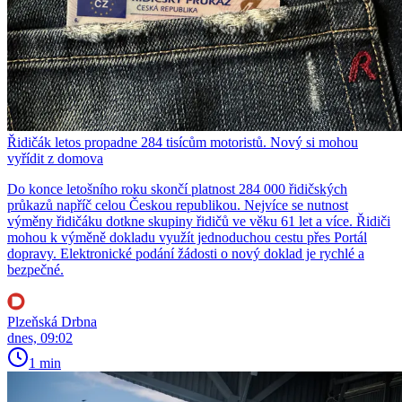
Řidičák letos propadne 284 tisícům motoristů. Nový si mohou
vyřídit z domova
Do konce letošního roku skončí platnost 284 000 řidičských
průkazů napříč celou Českou republikou. Nejvíce se nutnost
výměny řidičáku dotkne skupiny řidičů ve věku 61 let a více. Řidiči
mohou k výměně dokladu využít jednoduchou cestu přes Portál
dopravy. Elektronické podání žádosti o nový doklad je rychlé a
bezpečné.
Plzeňská Drbna
dnes, 09:02
1 min