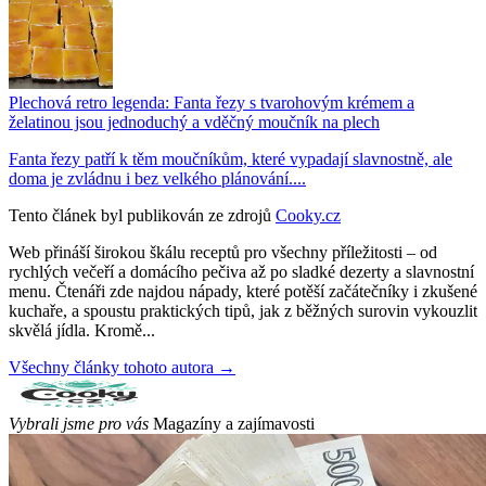
Plechová retro legenda: Fanta řezy s tvarohovým krémem a
želatinou jsou jednoduchý a vděčný moučník na plech
Fanta řezy patří k těm moučníkům, které vypadají slavnostně, ale
doma je zvládnu i bez velkého plánování....
Tento článek byl publikován ze zdrojů
Cooky.cz
Web přináší širokou škálu receptů pro všechny příležitosti – od
rychlých večeří a domácího pečiva až po sladké dezerty a slavnostní
menu. Čtenáři zde najdou nápady, které potěší začátečníky i zkušené
kuchaře, a spoustu praktických tipů, jak z běžných surovin vykouzlit
skvělá jídla. Kromě...
Všechny články tohoto autora →
Vybrali jsme pro vás
Magazíny a zajímavosti