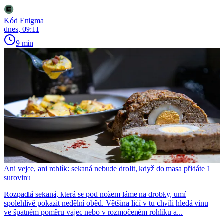
Kód Enigma
dnes, 09:11
9 min
Ani vejce, ani rohlík: sekaná nebude drolit, když do masa přidáte 1
surovinu
Rozpadlá sekaná, která se pod nožem láme na drobky, umí
spolehlivě pokazit nedělní oběd. Většina lidí v tu chvíli hledá vinu
ve špatném poměru vajec nebo v rozmočeném rohlíku a...