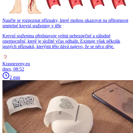
Naučte se rozpoznat příznaky, které mohou ukazovat na přítomnost
smrtelné krevní sraženiny v těle
Krevní sraženina představuje velmi nebezpečné a záludné
onemocnění, které je složité včas odhalit. Existuje však několik
jasných příznaků, kterými tělo dává najevo, že se něco děje.
Krasnezeny.eu
dnes, 08:52
2 min