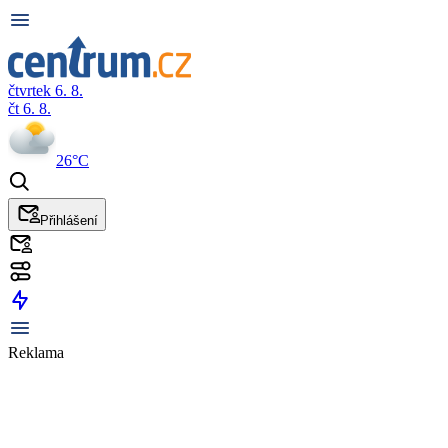
čtvrtek 6. 8.
čt 6. 8.
26°C
Přihlášení
Reklama