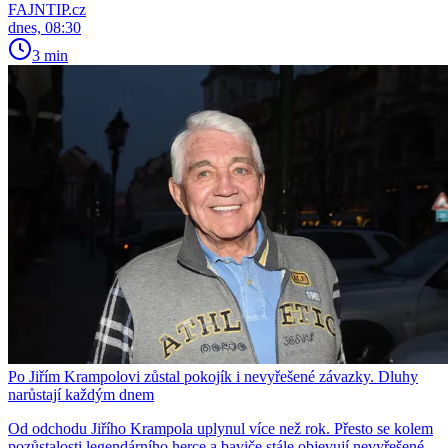
FAJNTIP.cz
dnes, 08:30
3 min
Po Jiřím Krampolovi zůstal pokojík i nevyřešené závazky. Dluhy
narůstají každým dnem
Od odchodu Jiřího Krampola uplynul více než rok. Přesto se kolem
pozůstalosti legendárního herce a baviče stále objevují nevyřešené