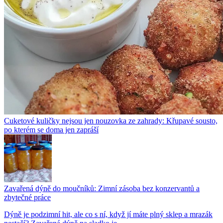
Cuketové kuličky nejsou jen nouzovka ze zahrady: Křupavé sousto,
po kterém se doma jen zapráší
Zavařená dýně do moučníků: Zimní zásoba bez konzervantů a
zbytečné práce
Dýně je podzimní hit, ale co s ní, když jí máte plný sklep a mrazák