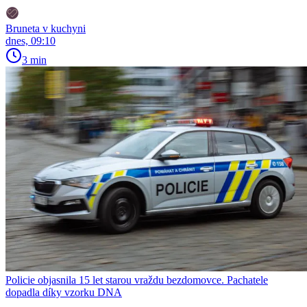
Bruneta v kuchyni
dnes, 09:10
3 min
Policie objasnila 15 let starou vraždu bezdomovce. Pachatele
dopadla díky vzorku DNA