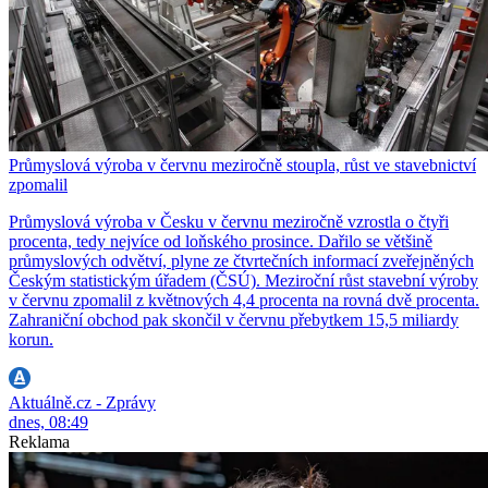
Průmyslová výroba v červnu meziročně stoupla, růst ve stavebnictví
zpomalil
Průmyslová výroba v Česku v červnu meziročně vzrostla o čtyři
procenta, tedy nejvíce od loňského prosince. Dařilo se většině
průmyslových odvětví, plyne ze čtvrtečních informací zveřejněných
Českým statistickým úřadem (ČSÚ). Meziroční růst stavební výroby
v červnu zpomalil z květnových 4,4 procenta na rovná dvě procenta.
Zahraniční obchod pak skončil v červnu přebytkem 15,5 miliardy
korun.
Aktuálně.cz - Zprávy
dnes, 08:49
Reklama