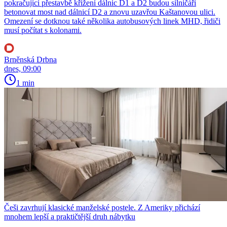
pokračující přestavbě křížení dálnic D1 a D2 budou silničáři
betonovat most nad dálnicí D2 a znovu uzavřou Kaštanovou ulici.
Omezení se dotknou také několika autobusových linek MHD, řidiči
musí počítat s kolonami.
Brněnská Drbna
dnes, 09:00
1 min
Češi zavrhují klasické manželské postele. Z Ameriky přichází
mnohem lepší a praktičtější druh nábytku