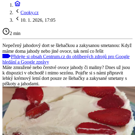
Cooky.cz
10. 1. 2026, 17:05
2 min
Nepečený jahodový dort se šlehačkou a zakysanou smetanou: Když
máme doma jahody nebo jiné ovoce, tak není co řešit
Přidejte si obsah Centrum.cz do oblíbených zdrojů pro Google
hledání a Google zprávy
Máte zmražené nebo čerstvé ovoce jahody či maliny? Dnes už jsou
k dispozici v obchodě i mimo sezónu. Pojďte si s námi připravit
lehký krémový letní dort pouze ze šlehačky a zakysané smetany s
piškoty a jahodami.