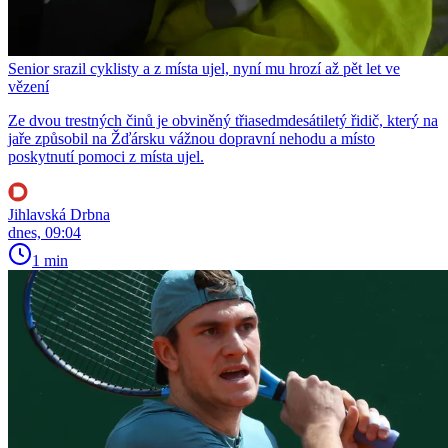
Senior srazil cyklisty a z místa ujel, nyní mu hrozí až pět let ve
vězení
Ze dvou trestných činů je obviněný třiasedmdesátiletý řidič, který na
jaře způsobil na Žďársku vážnou dopravní nehodu a místo
poskytnutí pomoci z místa ujel.
Jihlavská Drbna
dnes, 09:04
1 min