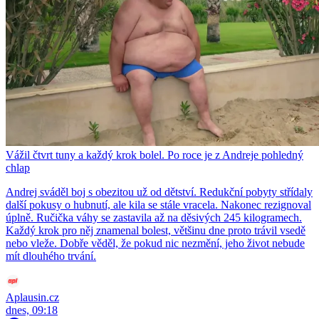
Vážil čtvrt tuny a každý krok bolel. Po roce je z Andreje pohledný
chlap
Andrej sváděl boj s obezitou už od dětství. Redukční pobyty střídaly
další pokusy o hubnutí, ale kila se stále vracela. Nakonec rezignoval
úplně. Ručička váhy se zastavila až na děsivých 245 kilogramech.
Každý krok pro něj znamenal bolest, většinu dne proto trávil vsedě
nebo vleže. Dobře věděl, že pokud nic nezmění, jeho život nebude
mít dlouhého trvání.
Aplausin.cz
dnes, 09:18