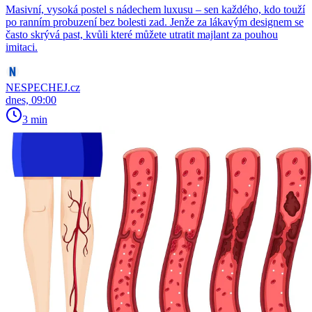
Masivní, vysoká postel s nádechem luxusu – sen každého, kdo touží
po ranním probuzení bez bolesti zad. Jenže za lákavým designem se
často skrývá past, kvůli které můžete utratit majlant za pouhou
imitaci.
NESPECHEJ.cz
dnes, 09:00
3 min