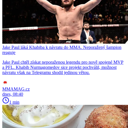
Jake Paul láká Khabiba k návratu do MMA. Neporažený šampion
reaguje
Jake Paul chtěl získat neporaženou legendu pro nově spojené MVP
a PFL. Khabib Nurmagomedov sice projekt pochválil, možnost
návratu však na Telegramu shodil jedinou větou.
MMAMAG.cz
dnes, 08:40
1 min