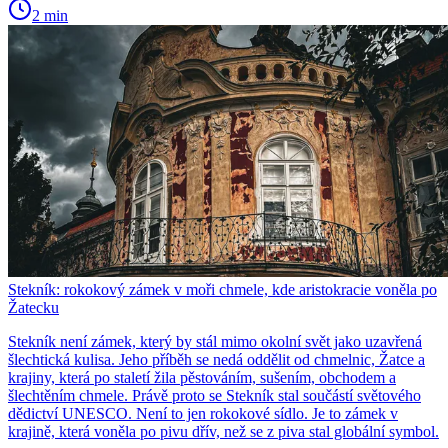
2 min
Stekník: rokokový zámek v moři chmele, kde aristokracie voněla po
Žatecku
Stekník není zámek, který by stál mimo okolní svět jako uzavřená
šlechtická kulisa. Jeho příběh se nedá oddělit od chmelnic, Žatce a
krajiny, která po staletí žila pěstováním, sušením, obchodem a
šlechtěním chmele. Právě proto se Stekník stal součástí světového
dědictví UNESCO. Není to jen rokokové sídlo. Je to zámek v
krajině, která voněla po pivu dřív, než se z piva stal globální symbol.