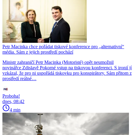
Petr Macinka chce pořádat tiskové konference pro „alternativní“
média. Sám z jejich prostředí pochází
Ministr zahraničí Petr Macinka (Motoristé) opět neumožnil
novinářce Zdislavě Pokorné vstup na tiskovou konferenci. S ironií jí
vzkázal, že pro ni uspořádá tiskovku pro konspirátory. Sám přitom z
prostředí reálné…
Proboha!
dnes, 08:42
4 min