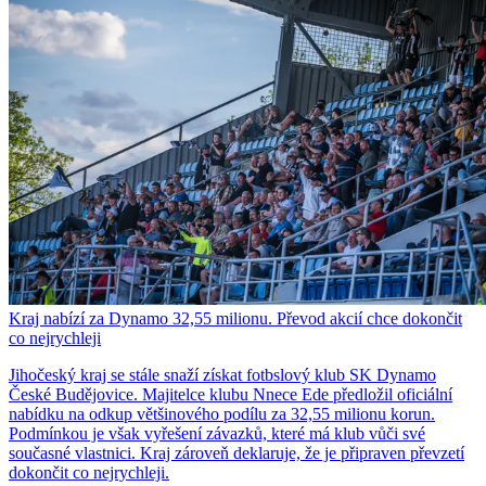
Kraj nabízí za Dynamo 32,55 milionu. Převod akcií chce dokončit
co nejrychleji
Jihočeský kraj se stále snaží získat fotbslový klub SK Dynamo
České Budějovice. Majitelce klubu Nnece Ede předložil oficiální
nabídku na odkup většinového podílu za 32,55 milionu korun.
Podmínkou je však vyřešení závazků, které má klub vůči své
současné vlastnici. Kraj zároveň deklaruje, že je připraven převzetí
dokončit co nejrychleji.