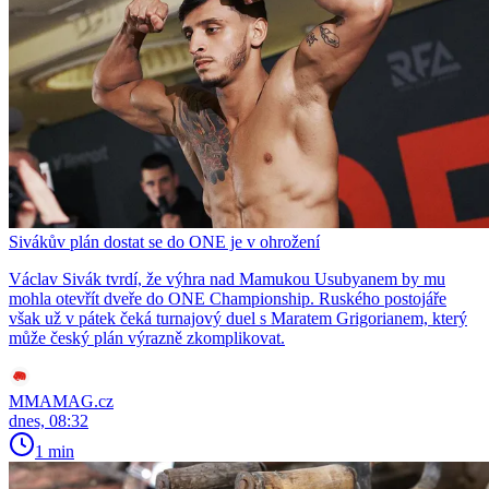
Sivákův plán dostat se do ONE je v ohrožení
Václav Sivák tvrdí, že výhra nad Mamukou Usubyanem by mu
mohla otevřít dveře do ONE Championship. Ruského postojáře
však už v pátek čeká turnajový duel s Maratem Grigorianem, který
může český plán výrazně zkomplikovat.
MMAMAG.cz
dnes, 08:32
1 min