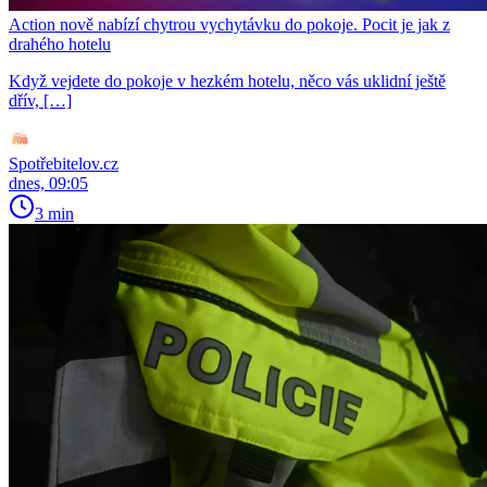
Action nově nabízí chytrou vychytávku do pokoje. Pocit je jak z
drahého hotelu
Když vejdete do pokoje v hezkém hotelu, něco vás uklidní ještě
dřív, […]
Spotřebitelov.cz
dnes, 09:05
3 min