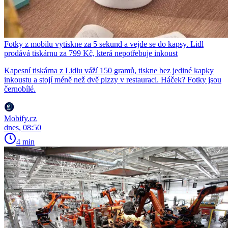
Fotky z mobilu vytiskne za 5 sekund a vejde se do kapsy. Lidl
prodává tiskárnu za 799 Kč, která nepotřebuje inkoust
Kapesní tiskárna z Lidlu váží 150 gramů, tiskne bez jediné kapky
inkoustu a stojí méně než dvě pizzy v restauraci. Háček? Fotky jsou
černobílé.
Mobify.cz
dnes, 08:50
4 min