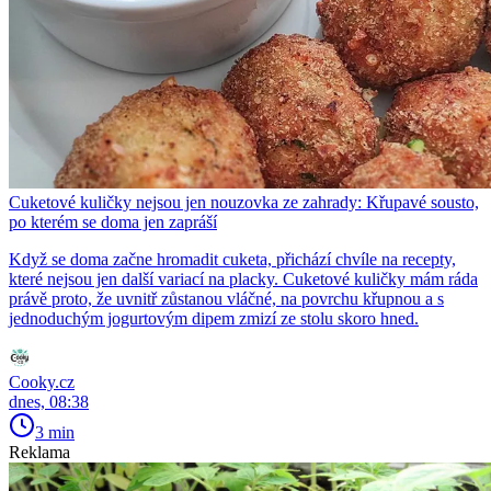
Cuketové kuličky nejsou jen nouzovka ze zahrady: Křupavé sousto,
po kterém se doma jen zapráší
Když se doma začne hromadit cuketa, přichází chvíle na recepty,
které nejsou jen další variací na placky. Cuketové kuličky mám ráda
právě proto, že uvnitř zůstanou vláčné, na povrchu křupnou a s
jednoduchým jogurtovým dipem zmizí ze stolu skoro hned.
Cooky.cz
dnes, 08:38
3 min
Reklama