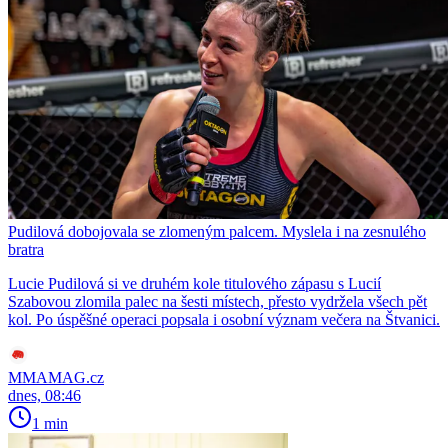
Pudilová dobojovala se zlomeným palcem. Myslela i na zesnulého
bratra
Lucie Pudilová si ve druhém kole titulového zápasu s Lucií
Szabovou zlomila palec na šesti místech, přesto vydržela všech pět
kol. Po úspěšné operaci popsala i osobní význam večera na Štvanici.
MMAMAG.cz
dnes, 08:46
1 min