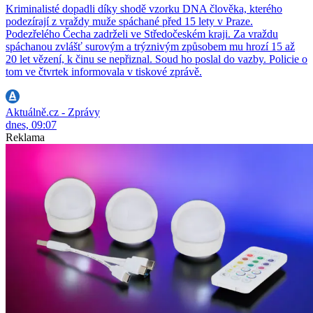
Kriminalisté dopadli díky shodě vzorku DNA člověka, kterého
podezírají z vraždy muže spáchané před 15 lety v Praze.
Podezřelého Čecha zadrželi ve Středočeském kraji. Za vraždu
spáchanou zvlášť surovým a trýznivým způsobem mu hrozí 15 až
20 let vězení, k činu se nepřiznal. Soud ho poslal do vazby. Policie o
tom ve čtvrtek informovala v tiskové zprávě.
Aktuálně.cz - Zprávy
dnes, 09:07
Reklama