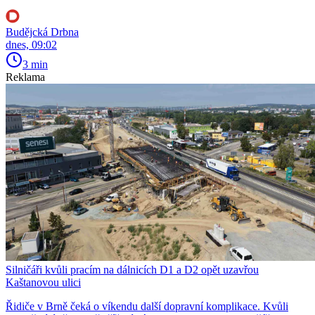
Budějcká Drbna
dnes, 09:02
3 min
Reklama
Silničáři kvůli pracím na dálnicích D1 a D2 opět uzavřou
Kaštanovou ulici
Řidiče v Brně čeká o víkendu další dopravní komplikace. Kvůli