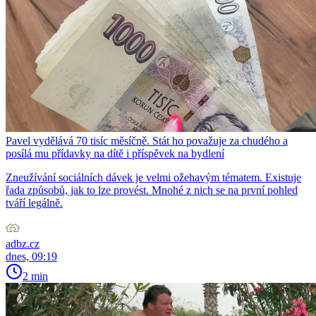
Pavel vydělává 70 tisíc měsíčně. Stát ho považuje za chudého a
posílá mu přídavky na dítě i příspěvek na bydlení
Zneužívání sociálních dávek je velmi ožehavým tématem. Existuje
řada způsobů, jak to lze provést. Mnohé z nich se na první pohled
tváří legálně.
adbz.cz
dnes, 09:19
2 min