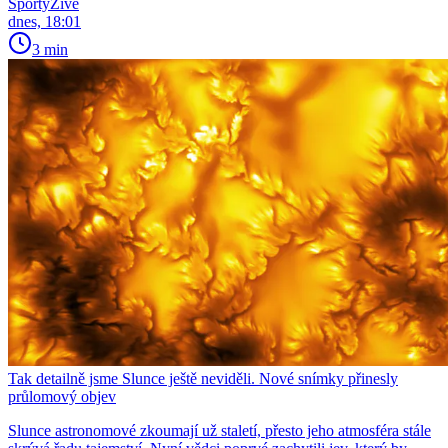
SportyŽivě
dnes, 18:01
3 min
Tak detailně jsme Slunce ještě neviděli. Nové snímky přinesly
průlomový objev
Slunce astronomové zkoumají už staletí, přesto jeho atmosféra stále