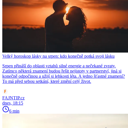
Velký horoskop lásky na srpen: kdo konečně potká svoji lásku
Srpen přináší do oblasti vztahů silné energie a nečekané zvraty.
Zatímco některá znamení budou řešit nejistoty v partnerství, jiná si
konečně odpočinou a užijí si lehkosti léta. A jedno šťastné znamení?
To má před sebou setkání, které změní celý život.
FAJNTIP.cz
dnes, 18:15
6 min