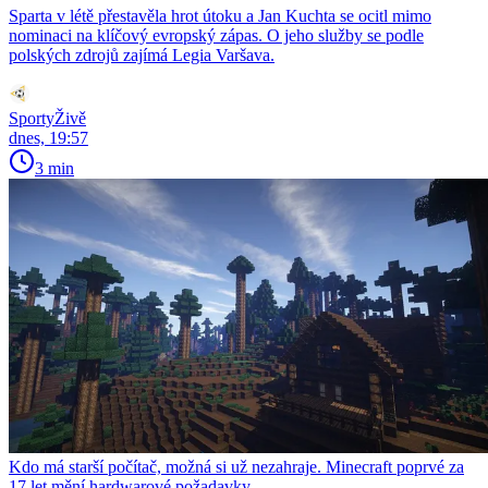
Sparta v létě přestavěla hrot útoku a Jan Kuchta se ocitl mimo
nominaci na klíčový evropský zápas. O jeho služby se podle
polských zdrojů zajímá Legia Varšava.
SportyŽivě
dnes, 19:57
3 min
Kdo má starší počítač, možná si už nezahraje. Minecraft poprvé za
17 let mění hardwarové požadavky