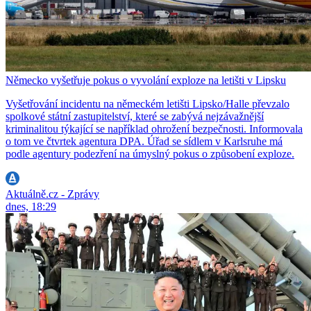
Německo vyšetřuje pokus o vyvolání exploze na letišti v Lipsku
Vyšetřování incidentu na německém letišti Lipsko/Halle převzalo
spolkové státní zastupitelství, které se zabývá nejzávažnější
kriminalitou týkající se například ohrožení bezpečnosti. Informovala
o tom ve čtvrtek agentura DPA. Úřad se sídlem v Karlsruhe má
podle agentury podezření na úmyslný pokus o způsobení exploze.
Aktuálně.cz - Zprávy
dnes, 18:29