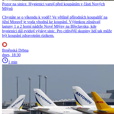
Pozor na sinice. Hygienici varují před koupáním v části Nových
Mlýnů
Chystáte se o víkendu k vodě? Ve většině přírodních koupališť na
jižní Moravě je voda vhodná ke koupání. Výjimkou zůstávají
laguny 1 a 2 horní nádrže Nové Mlýny na Břeclavsku, kde
hygienici dál evidují výskyt sinic. Pro citlivější skupiny lidí tak může
být koupání zdravotním rizikem.
Brněnská Drbna
dnes, 18:30
1 min