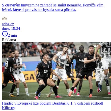
S otravným hmyzem na zahradě se smířit nemusíte. Pomůže vám
řešení, které si pro vás nachystala sama příroda.
adbz.cz
dnes, 19:34
2 min
Reklama
Hradec v Evropské lize podlehl Besiktasi 0:1, v oslabení rozhodl
Kilicsoy