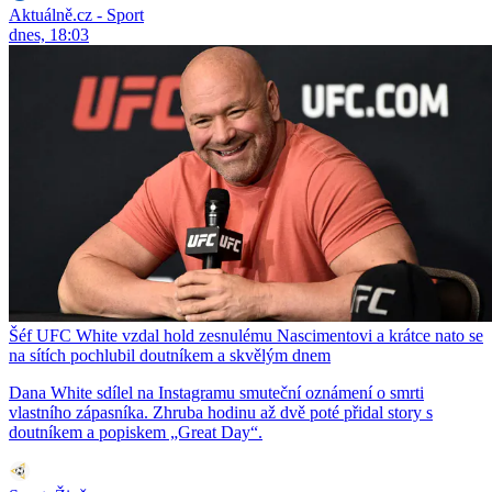
Aktuálně.cz - Sport
dnes, 18:03
Šéf UFC White vzdal hold zesnulému Nascimentovi a krátce nato se
na sítích pochlubil doutníkem a skvělým dnem
Dana White sdílel na Instagramu smuteční oznámení o smrti
vlastního zápasníka. Zhruba hodinu až dvě poté přidal story s
doutníkem a popiskem „Great Day“.