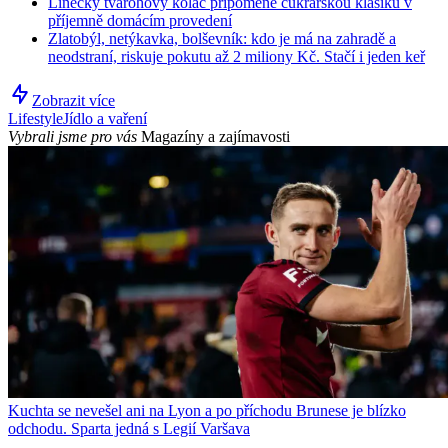
Linecký tvarohový koláč připomene cukrářskou klasiku v
příjemně domácím provedení
Zlatobýl, netýkavka, bolševník: kdo je má na zahradě a
neodstraní, riskuje pokutu až 2 miliony Kč. Stačí i jeden keř
Zobrazit více
Lifestyle
Jídlo a vaření
Vybrali jsme pro vás
Magazíny a zajímavosti
Kuchta se nevešel ani na Lyon a po příchodu Brunese je blízko
odchodu. Sparta jedná s Legií Varšava