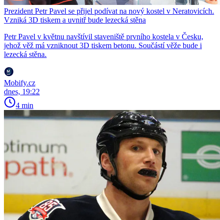
Prezident Petr Pavel se přijel podívat na nový kostel v Neratovicích.
Vzniká 3D tiskem a uvnitř bude lezecká stěna
Petr Pavel v květnu navštívil staveniště prvního kostela v Česku,
jehož věž má vzniknout 3D tiskem betonu. Součástí věže bude i
lezecká stěna.
Mobify.cz
dnes, 19:22
4 min