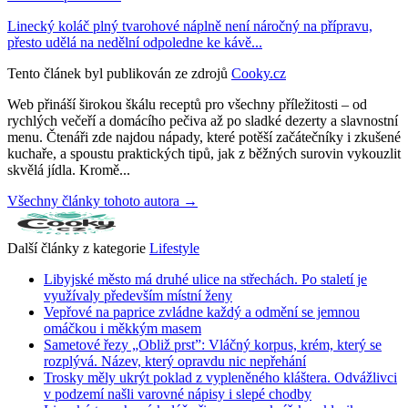
Linecký koláč plný tvarohové náplně není náročný na přípravu,
přesto udělá na nedělní odpoledne ke kávě...
Tento článek byl publikován ze zdrojů
Cooky.cz
Web přináší širokou škálu receptů pro všechny příležitosti – od
rychlých večeří a domácího pečiva až po sladké dezerty a slavnostní
menu. Čtenáři zde najdou nápady, které potěší začátečníky i zkušené
kuchaře, a spoustu praktických tipů, jak z běžných surovin vykouzlit
skvělá jídla. Kromě...
Všechny články tohoto autora →
Další články z kategorie
Lifestyle
Libyjské město má druhé ulice na střechách. Po staletí je
využívaly především místní ženy
Vepřové na paprice zvládne každý a odmění se jemnou
omáčkou i měkkým masem
Sametové řezy „Obliž prst”: Vláčný korpus, krém, který se
rozplývá. Název, který opravdu nic nepřehání
Trosky měly ukrýt poklad z vypleněného kláštera. Odvážlivci
v podzemí našli varovné nápisy i slepé chodby