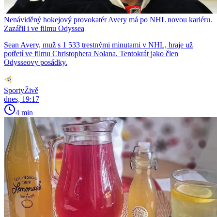
Nenáviděný hokejový provokatér Avery má po NHL novou kariéru.
Zazářil i ve filmu Odyssea
Sean Avery, muž s 1 533 trestnými minutami v NHL, hraje už
potřetí ve filmu Christophera Nolana. Tentokrát jako člen
Odysseovy posádky.
SportyŽivě
dnes, 19:17
4 min