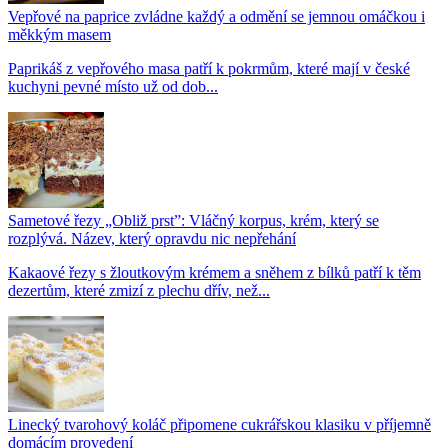
Vepřové na paprice zvládne každý a odmění se jemnou omáčkou i
měkkým masem
Paprikáš z vepřového masa patří k pokrmům, které mají v české
kuchyni pevné místo už od dob...
Sametové řezy „Obliž prst”: Vláčný korpus, krém, který se
rozplývá. Název, který opravdu nic nepřehání
Kakaové řezy s žloutkovým krémem a sněhem z bílků patří k těm
dezertům, které zmizí z plechu dřív, než...
Linecký tvarohový koláč připomene cukrářskou klasiku v příjemně
domácím provedení