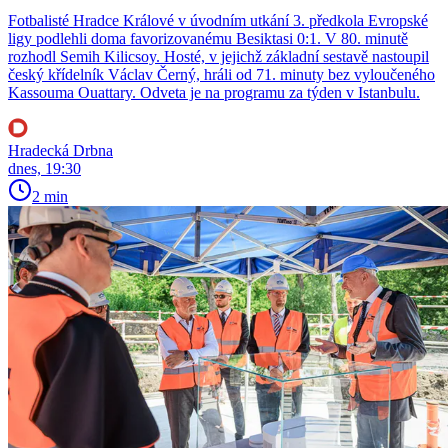
Fotbalisté Hradce Králové v úvodním utkání 3. předkola Evropské
ligy podlehli doma favorizovanému Besiktasi 0:1. V 80. minutě
rozhodl Semih Kilicsoy. Hosté, v jejichž základní sestavě nastoupil
český křídelník Václav Černý, hráli od 71. minuty bez vyloučeného
Kassouma Ouattary. Odveta je na programu za týden v Istanbulu.
Hradecká Drbna
dnes, 19:30
2 min