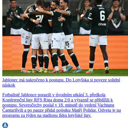
Jablonec má nakročeno k postupu. Do Lotyšska si poveze solidní
náskok
Fotbalisté Jablonce porazili v úvodním utkání 3. předkola
Konferenční ligy RFS Riga doma 2:0 a výrazně se přiblížili k
postupu. Severočechy poslal v 18. minutě do vedení Vachtang
Čanturišvili a po pauze přidal pojistku Matěj Polidar. Odveta je na
programu za týden na stadionu lídra lotyšské ligy.