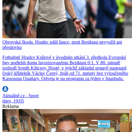
Obrovská škoda. Hradec pálil šance, proti Besiktasi nevyužil ani
přesilovku
Fotbalisté Hradce Králové v úvodním utkání 3. předkola Evropské
ligy podlehli doma favorizovanému Besiktasi 0:1. V 80. minutě
rozhodl Semih Kilicsoy. Hosté, v jejichž základní sestavě nastoupil
český křídelník Václav Černý, hráli od 71. minuty bez vyloučeného
Kassouma Ouattary. Odveta je na programu za týden v Istanbulu.
Aktuálně.cz - Sport
dnes, 19:05
Reklama