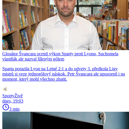
Glosátor Švancara ocenil výkon Sparty proti Lyonu, Suchomela
vlastňák ale nazval šíleným gólem
Sparta porazila Lyon na Letné 2:1 a do odvety 3. předkola Ligy
mistrů si veze jednogólový náskok. Petr Švancara ale upozornil i na
moment, který mohl všechno zhatit.
SportyŽivě
dnes, 19:03
3 min