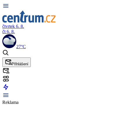
čtvrtek 6. 8.
čt 6. 8.
27°C
Přihlášení
Reklama