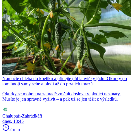
Namočte chleba do kbelíku a přidejte půl lahvičky jódu. Okurky po
tom hnojí samy sebe a plodí až do prvních mrazů
Okurky se mohou na zahradě změnit doslova v plodící nezmary.
Musíte je jen správně vyživit – a pak už se jen těšit z výsledků.
Chalupáři-Zahrádkáři
dnes, 18:45
2 min