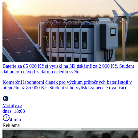
Baterie za 85 000 Kč si vytiskl na 3D tiskárně za 2 000 Kč. Student
dal potom návod zadarmo celému světu
Komerční laboratorní článek pro výzkum průtočných baterií stojí v
přepočtu až 85 000 Kč. Student si ho vytiskl za necelé dva tisíce.
Mobify.cz
dnes, 18:03
4 min
Reklama