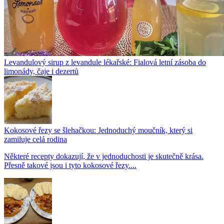
Levandulový sirup z levandule lékařské: Fialová letní zásoba do
limonády, čaje i dezertů
Kokosové řezy se šlehačkou: Jednoduchý moučník, který si
zamiluje celá rodina
Některé recepty dokazují, že v jednoduchosti je skutečně krása.
Přesně takové jsou i tyto kokosové řezy....