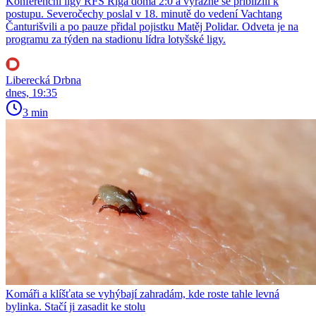
Konferenční ligy RFS Riga doma 2:0 a výrazně se přiblížili k
postupu. Severočechy poslal v 18. minutě do vedení Vachtang
Čanturišvili a po pauze přidal pojistku Matěj Polidar. Odveta je na
programu za týden na stadionu lídra lotyšské ligy.
Liberecká Drbna
dnes, 19:35
3 min
Komáři a klíšťata se vyhýbají zahradám, kde roste tahle levná
bylinka. Stačí ji zasadit ke stolu