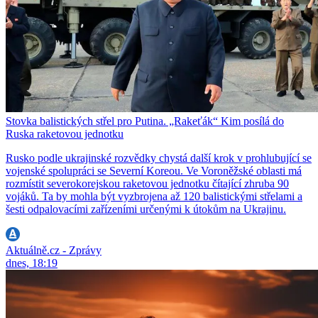
Stovka balistických střel pro Putina. „Rakeťák“ Kim posílá do
Ruska raketovou jednotku
Rusko podle ukrajinské rozvědky chystá další krok v prohlubující se
vojenské spolupráci se Severní Koreou. Ve Voroněžské oblasti má
rozmístit severokorejskou raketovou jednotku čítající zhruba 90
vojáků. Ta by mohla být vyzbrojena až 120 balistickými střelami a
šesti odpalovacími zařízeními určenými k útokům na Ukrajinu.
Aktuálně.cz - Zprávy
dnes, 18:19