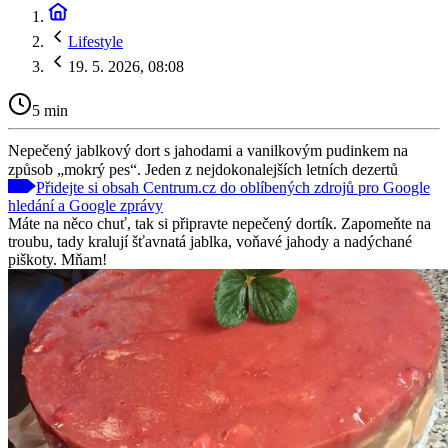
Lifestyle
19. 5. 2026, 08:08
5 min
Nepečený jablkový dort s jahodami a vanilkovým pudinkem na
způsob „mokrý pes“. Jeden z nejdokonalejších letních dezertů
Přidejte si obsah Centrum.cz do oblíbených zdrojů pro Google
hledání a Google zprávy
Máte na něco chuť, tak si připravte nepečený dortík. Zapomeňte na
troubu, tady kralují šťavnatá jablka, voňavé jahody a nadýchané
piškoty. Mňam!