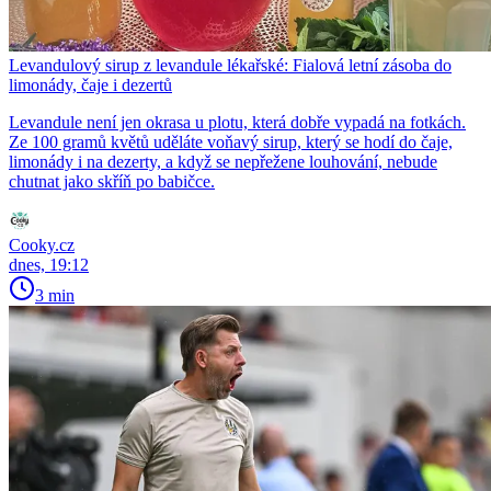
Levandulový sirup z levandule lékařské: Fialová letní zásoba do
limonády, čaje i dezertů
Levandule není jen okrasa u plotu, která dobře vypadá na fotkách.
Ze 100 gramů květů uděláte voňavý sirup, který se hodí do čaje,
limonády i na dezerty, a když se nepřežene louhování, nebude
chutnat jako skříň po babičce.
Cooky.cz
dnes, 19:12
3 min