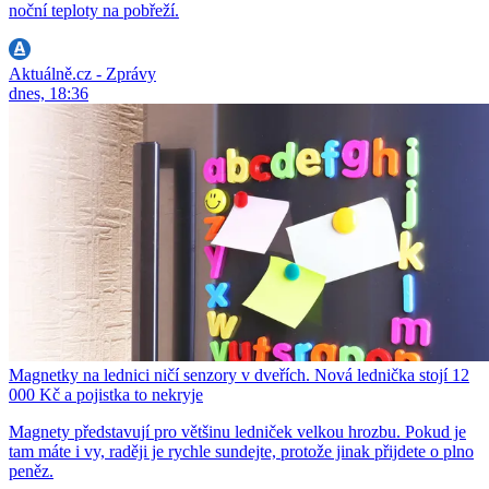
noční teploty na pobřeží.
Aktuálně.cz - Zprávy
dnes, 18:36
Magnetky na lednici ničí senzory v dveřích. Nová lednička stojí 12
000 Kč a pojistka to nekryje
Magnety představují pro většinu ledniček velkou hrozbu. Pokud je
tam máte i vy, raději je rychle sundejte, protože jinak přijdete o plno
peněz.