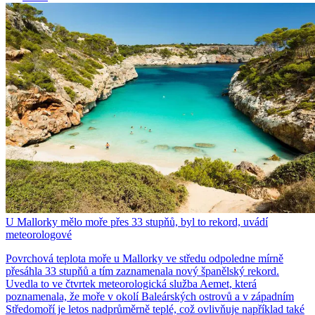
U Mallorky mělo moře přes 33 stupňů, byl to rekord, uvádí
meteorologové
Povrchová teplota moře u Mallorky ve středu odpoledne mírně
přesáhla 33 stupňů a tím zaznamenala nový španělský rekord.
Uvedla to ve čtvrtek meteorologická služba Aemet, která
poznamenala, že moře v okolí Baleárských ostrovů a v západním
Středomoří je letos nadprůměrně teplé, což ovlivňuje například také