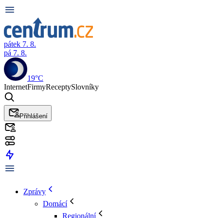
pátek 7. 8.
pá 7. 8.
19°C
Internet
Firmy
Recepty
Slovníky
Přihlášení
Zprávy
Domácí
Regionální