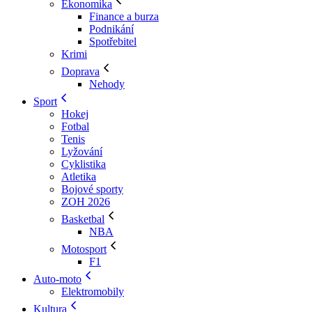
Ekonomika
Finance a burza
Podnikání
Spotřebitel
Krimi
Doprava
Nehody
Sport
Hokej
Fotbal
Tenis
Lyžování
Cyklistika
Atletika
Bojové sporty
ZOH 2026
Basketbal
NBA
Motosport
F1
Auto-moto
Elektromobily
Kultura