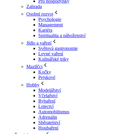
Pro hospodyňky
Zahrada
Osobní rozvoj
Psychologie
Management
Kariéra
Spiritualita a náboženství
Jídlo a vaření
Světová gastronomie
Levné vaření
Kulinářské triky
Mazlíčci
Kočky
Pejskové
Hobby
Modelářství
Včelařství
Rybaření
Letectví
Automobilismus
Adrenalin
Sběratelství
Houbaření