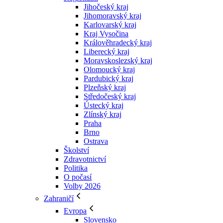
Jihočeský kraj
Jihomoravský kraj
Karlovarský kraj
Kraj Vysočina
Králověhradecký kraj
Liberecký kraj
Moravskoslezský kraj
Olomoucký kraj
Pardubický kraj
Plzeňský kraj
Středočeský kraj
Ústecký kraj
Zlínský kraj
Praha
Brno
Ostrava
Školství
Zdravotnictví
Politika
O počasí
Volby 2026
Zahraničí
Evropa
Slovensko