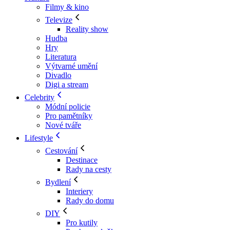
Filmy & kino
Televize
Reality show
Hudba
Hry
Literatura
Výtvarné umění
Divadlo
Digi a stream
Celebrity
Módní policie
Pro pamětníky
Nové tváře
Lifestyle
Cestování
Destinace
Rady na cesty
Bydlení
Interiery
Rady do domu
DIY
Pro kutily