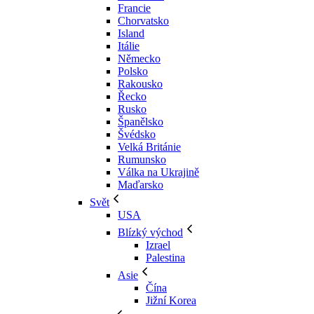
Francie
Chorvatsko
Island
Itálie
Německo
Polsko
Rakousko
Řecko
Rusko
Španělsko
Švédsko
Velká Británie
Rumunsko
Válka na Ukrajině
Maďarsko
Svět
USA
Blízký východ
Izrael
Palestina
Asie
Čína
Jižní Korea