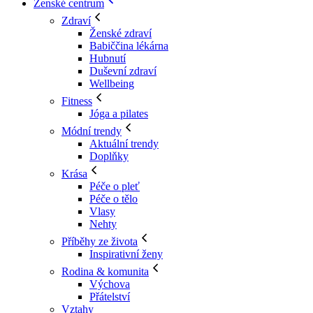
Ženské centrum
Zdraví
Ženské zdraví
Babiččina lékárna
Hubnutí
Duševní zdraví
Wellbeing
Fitness
Jóga a pilates
Módní trendy
Aktuální trendy
Doplňky
Krása
Péče o pleť
Péče o tělo
Vlasy
Nehty
Příběhy ze života
Inspirativní ženy
Rodina & komunita
Výchova
Přátelství
Vztahy