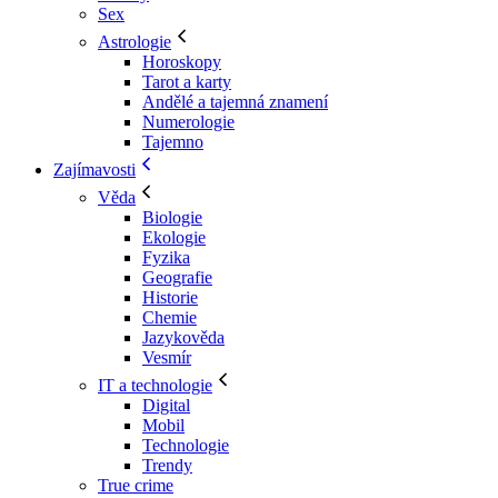
Sex
Astrologie
Horoskopy
Tarot a karty
Andělé a tajemná znamení
Numerologie
Tajemno
Zajímavosti
Věda
Biologie
Ekologie
Fyzika
Geografie
Historie
Chemie
Jazykověda
Vesmír
IT a technologie
Digital
Mobil
Technologie
Trendy
True crime