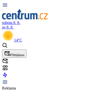
sobota 8. 8.
so 8. 8.
14°C
Přihlášení
Reklama