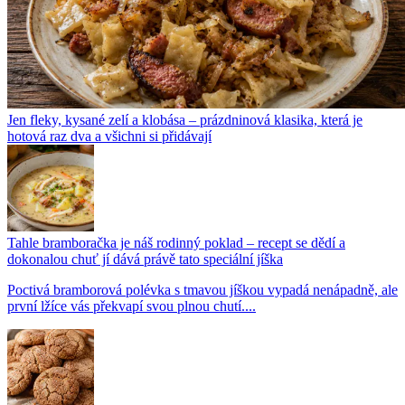
Jen fleky, kysané zelí a klobása – prázdninová klasika, která je
hotová raz dva a všichni si přidávají
Tahle bramboračka je náš rodinný poklad – recept se dědí a
dokonalou chuť jí dává právě tato speciální jíška
Poctivá bramborová polévka s tmavou jíškou vypadá nenápadně, ale
první lžíce vás překvapí svou plnou chutí....