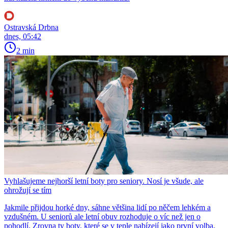
Ostravská Drbna
dnes, 05:42
2 min
Vyhlašujeme nejhorší letní boty pro seniory. Nosí je všude, ale
ohrožují se tím
Jakmile přijdou horké dny, sáhne většina lidí po něčem lehkém a
vzdušném. U seniorů ale letní obuv rozhoduje o víc než jen o
pohodlí. Zrovna ty boty, které se v teple nabízejí jako první volba,