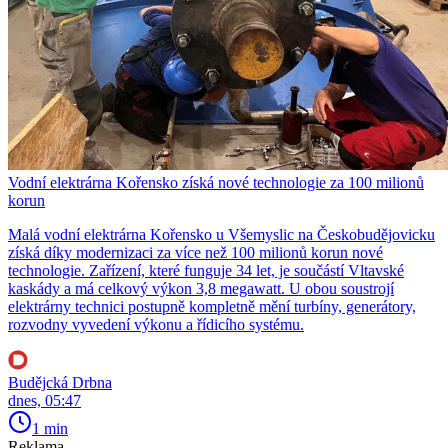
Vodní elektrárna Kořensko získá nové technologie za 100 milionů
korun
Malá vodní elektrárna Kořensko u Všemyslic na Českobudějovicku
získá díky modernizaci za více než 100 milionů korun nové
technologie. Zařízení, které funguje 34 let, je součástí Vltavské
kaskády a má celkový výkon 3,8 megawatt. U obou soustrojí
elektrárny technici postupně kompletně mění turbíny, generátory,
rozvodny vyvedení výkonu a řídicího systému.
Budějcká Drbna
dnes, 05:47
1 min
Reklama