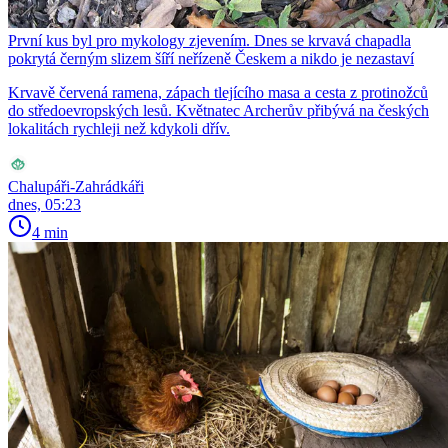
První kus byl pro mykology zjevením. Dnes se krvavá chapadla
pokrytá černým slizem šíří neřízeně Českem a nikdo je nezastaví
Krvavě červená ramena, zápach tlejícího masa a cesta z protinožců
do středoevropských lesů. Květnatec Archerův přibývá na českých
lokalitách rychleji než kdykoli dřív.
Chalupáři-Zahrádkáři
dnes, 05:23
4 min