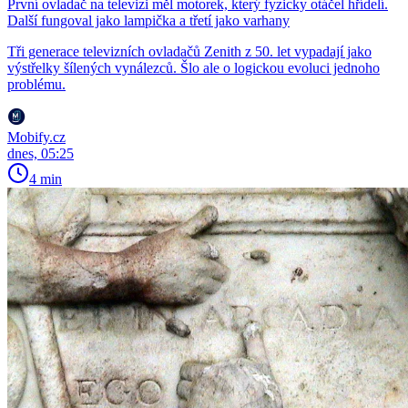
První ovladač na televizi měl motorek, který fyzicky otáčel hřídelí.
Další fungoval jako lampička a třetí jako varhany
Tři generace televizních ovladačů Zenith z 50. let vypadají jako
výstřelky šílených vynálezců. Šlo ale o logickou evoluci jednoho
problému.
Mobify.cz
dnes, 05:25
4 min