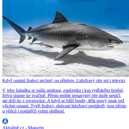
Když ostatní žraloci prchají, on připluje. Lidožravý obr sní i televizi
V jeho žaludku se našla antilopa, espézetka i kus rytířského brnění,
želvu slupne ke svačině. Přesto tenhle nenasytný obr moře neničí,
ale drží ho v rovnováze. A když se blíží bouře, dělá pravý opak než
všichni ostatní. Tygří žraloci, obávaní lidožraví predátoři, jsou přesto
u vědců i potápěčů velmi oblíbení.
Aktuálně.cz - Magazín