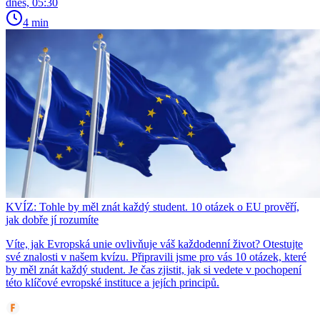
dnes, 05:30
4 min
KVÍZ: Tohle by měl znát každý student. 10 otázek o EU prověří,
jak dobře jí rozumíte
Víte, jak Evropská unie ovlivňuje váš každodenní život? Otestujte
své znalosti v našem kvízu. Připravili jsme pro vás 10 otázek, které
by měl znát každý student. Je čas zjistit, jak si vedete v pochopení
této klíčové evropské instituce a jejích principů.