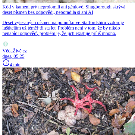
Kód v kameni prý neprolomili ani géniové. Shugborough skrývá
deset písmen bez odpovědi, neporadila si ani AI
Deset vytesaných písmen na pomníku ve Staffordshiru vzdoruje
luštitelům už téměř tři sta let. Problém není v tom, že by nikdo
nenabídl odpověď, problém je, že jich existuje příliš mnoho.
VědaŽivě.cz
dnes, 05:25
4 min