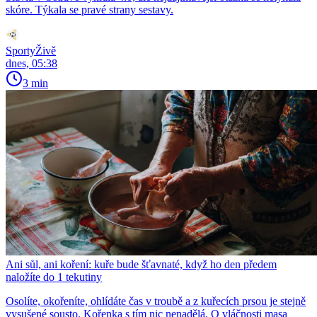
skóre. Týkala se pravé strany sestavy.
SportyŽivě
dnes, 05:38
3 min
Ani sůl, ani koření: kuře bude šťavnaté, když ho den předem
naložíte do 1 tekutiny
Osolíte, okořeníte, ohlídáte čas v troubě a z kuřecích prsou je stejně
vysušené sousto. Kořenka s tím nic nenadělá. O vláčnosti masa