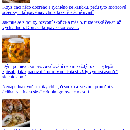
Když chci něco dobrého a rychlého ke kafíčku, peču tyto skořicové
sušenky – křupavé navrchu a krásně vláčné uvnitř
Jakmile se z trouby rozvoní skořice a máslo, bude těžké čekat, až
vychladnou. Domácí křupavé skořicové...
Dýni po mexicku bez zavařování dělám každý rok – nejlepší
způsob, jak zpracovat úrodu. Vnoučata si vždy vyprosí aspoň 5
sklenic domů
Nenápadná dýně se díky chilli, česneku a zázvoru promění v
delikatesu, která skvěle doplní grilované maso i...