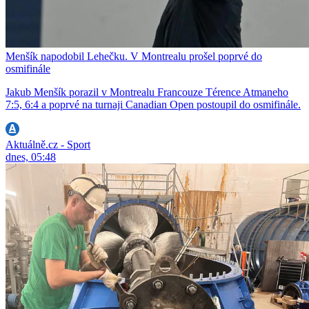
Menšík napodobil Lehečku. V Montrealu prošel poprvé do
osmifinále
Jakub Menšík porazil v Montrealu Francouze Térence Atmaneho
7:5, 6:4 a poprvé na turnaji Canadian Open postoupil do osmifinále.
Aktuálně.cz - Sport
dnes, 05:48