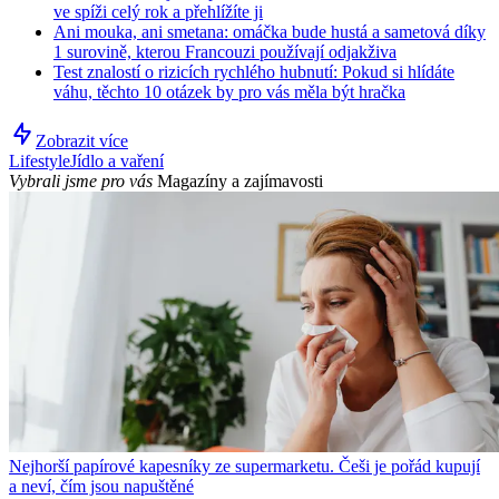
ve spíži celý rok a přehlížíte ji
Ani mouka, ani smetana: omáčka bude hustá a sametová díky
1 surovině, kterou Francouzi používají odjakživa
Test znalostí o rizicích rychlého hubnutí: Pokud si hlídáte
váhu, těchto 10 otázek by pro vás měla být hračka
Zobrazit více
Lifestyle
Jídlo a vaření
Vybrali jsme pro vás
Magazíny a zajímavosti
Nejhorší papírové kapesníky ze supermarketu. Češi je pořád kupují
a neví, čím jsou napuštěné