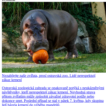
Nezabíjejte naše zvířata, prosí ostravská zoo. Lidé nerespektují
zákaz krmení
Ostravská zoologická zahrada se opakovaně potýká s neukázněnými
návštěvníky, kteří nerespektují zákaz krmení. Nevhodná strava
přitom zvířatům může způsobit závažné zdravotní potíže nebo
dokonce smrt. Poslední případ se stal v pátek 7. května, kdy skupina
lidí házela krmení do výběhu mandrilů.