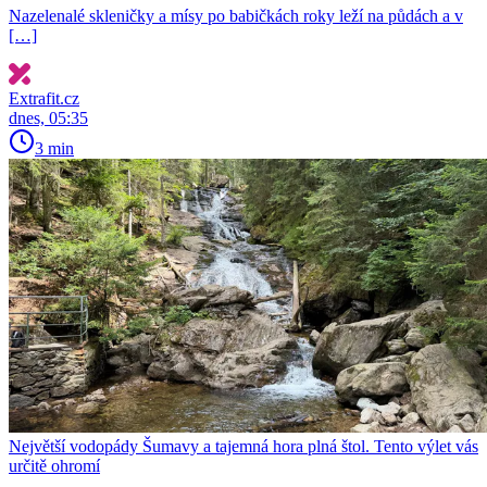
Nazelenalé skleničky a mísy po babičkách roky leží na půdách a v
[…]
Extrafit.cz
dnes, 05:35
3 min
Největší vodopády Šumavy a tajemná hora plná štol. Tento výlet vás
určitě ohromí