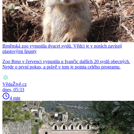
Brněnská zoo vypustila dvacet syslů. Vědci je v norách zavírají
plastovými špunty
Zoo Brno v červenci vypustila u Ivančic dalších 20 syslů obecných.
Nejde o první pokus, a právě v tom je pointa celého programu.
VědaŽivě.cz
dnes, 05:33
4 min