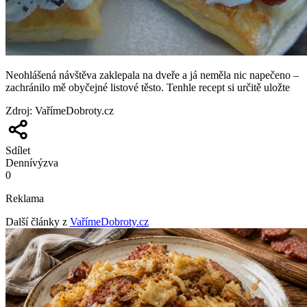
Neohlášená návštěva zaklepala na dveře a já neměla nic napečeno –
zachránilo mě obyčejné listové těsto. Tenhle recept si určitě uložte
Zdroj
:
VařímeDobroty.cz
Sdílet
Denní
výzva
0
Reklama
Další články z
VařímeDobroty.cz