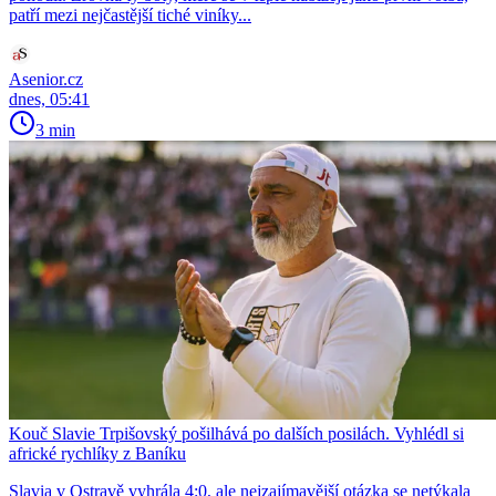
patří mezi nejčastější tiché viníky...
Asenior.cz
dnes, 05:41
3 min
Kouč Slavie Trpišovský pošilhává po dalších posilách. Vyhlédl si
africké rychlíky z Baníku
Slavia v Ostravě vyhrála 4:0, ale nejzajímavější otázka se netýkala