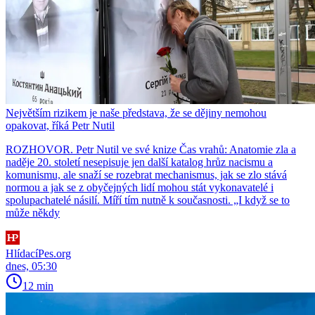
Největším rizikem je naše představa, že se dějiny nemohou
opakovat, říká Petr Nutil
ROZHOVOR. Petr Nutil ve své knize Čas vrahů: Anatomie zla a
naděje 20. století nesepisuje jen další katalog hrůz nacismu a
komunismu, ale snaží se rozebrat mechanismus, jak se zlo stává
normou a jak se z obyčejných lidí mohou stát vykonavatelé i
spolupachatelé násilí. Míří tím nutně k současnosti. „I když se to
může někdy
HlídacíPes.org
dnes, 05:30
12 min