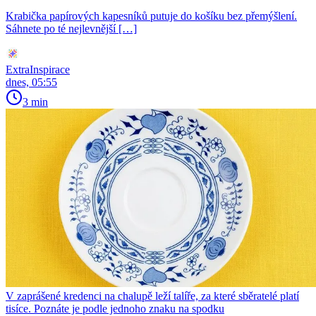
Krabička papírových kapesníků putuje do košíku bez přemýšlení.
Sáhnete po té nejlevnější […]
ExtraInspirace
dnes, 05:55
3 min
V zaprášené kredenci na chalupě leží talíře, za které sběratelé platí
tisíce. Poznáte je podle jednoho znaku na spodku