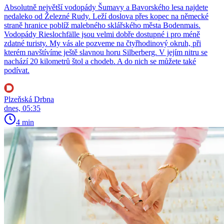
Absolutně největší vodopády Šumavy a Bavorského lesa najdete
nedaleko od Železné Rudy. Leží doslova přes kopec na německé
straně hranice poblíž malebného sklářského města Bodenmais.
Vodopády Rieslochfälle jsou velmi dobře dostupné i pro méně
zdatné turisty. My vás ale pozveme na čtyřhodinový okruh, při
kterém navštívíme ještě slavnou horu Silberberg. V jejím nitru se
nachází 20 kilometrů štol a chodeb. A do nich se můžete také
podívat.
Plzeňská Drbna
dnes, 05:35
4 min