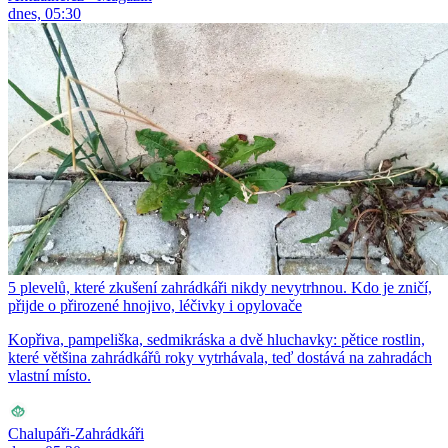
dnes, 05:30
5 plevelů, které zkušení zahrádkáři nikdy nevytrhnou. Kdo je zničí,
přijde o přirozené hnojivo, léčivky i opylovače
Kopřiva, pampeliška, sedmikráska a dvě hluchavky: pětice rostlin,
které většina zahrádkářů roky vytrhávala, teď dostává na zahradách
vlastní místo.
Chalupáři-Zahrádkáři