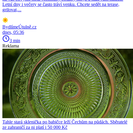
Letní dny i večery se často tráví venku. Chcete sedět na terase,
grilovat,...
BydlímeÚtulně.cz
dnes, 05:36
3 min
Reklama
Tahle stará sklenička po babičce leží Čechům na půdách. Sběratelé
ze zahraničí za ni platí i 50 000 Kč