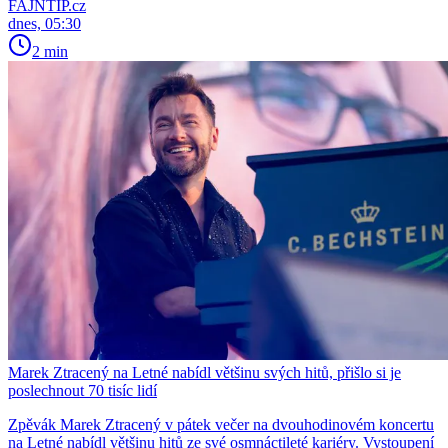
FAJNTIP.cz
dnes, 05:30
2 min
Marek Ztracený na Letné nabídl většinu svých hitů, přišlo si je
poslechnout 70 tisíc lidí
Zpěvák Marek Ztracený v pátek večer na dvouhodinovém koncertu
na Letné nabídl většinu hitů ze své osmnáctileté kariéry. Vystoupení