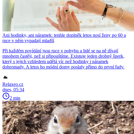
Ani hodinky, ani náramek: tenhle doplněk letos nosí ženy po 60 a
ruce v něm vypadají mladší
Při každém povídání jsou ruce v pohybu a lidé se na ně dívají
mnohem častěji, než si připouštíme. Existuje jeden drobný šperk,
který s jejich vzhledem udělá víc než hodinky i náramek
dohromady. A letos ho módní domy poslaly přímo do první řady.
Relaxeo.cz
dnes, 05:34
2 min