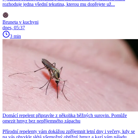
rozhoduje jedna všední tekutina, kterou mu dopřejete už...
Bruneta v kuchyni
dnes, 05:37
3 min
Domácí repelent připravíte z několika běžných surovin. Pomůže
omezit hmyz bez nepříjemného zápachu
Přírodní repelenty vám dokážou zpříjemnit letní dny i večery, kdy se
na vás obvykle slétá všemožný obtížný hmyz a kazí vám náladu.