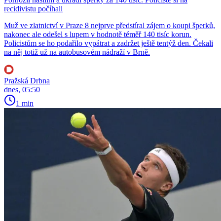
recidivistu počíhali
Muž ve zlatnictví v Praze 8 nejprve předstíral zájem o koupi šperků,
nakonec ale odešel s lupem v hodnotě téměř 140 tisíc korun.
Policistům se ho podařilo vypátrat a zadržet ještě tentýž den. Čekali
na něj totiž už na autobusovém nádraží v Brně.
Pražská Drbna
dnes, 05:50
1 min