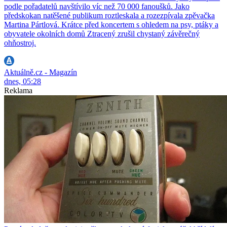
podle pořadatelů navštívilo víc než 70 000 fanoušků. Jako
předskokan natěšené publikum roztleskala a rozezpívala zpěvačka
Martina Pártlová. Krátce před koncertem s ohledem na psy, ptáky a
obyvatele okolních domů Ztracený zrušil chystaný závěrečný
ohňostroj.
Aktuálně.cz - Magazín
dnes, 05:28
Reklama