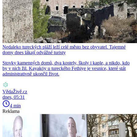
Nedaleko tureckých pláží leží celé město bez obyvatel. Tajemné
domy dnes lákají odvážné turisty
Stovky kamenných domů, dva kostely, školy i kaple, a nikdo, kdo
by v nich žil. Kayaköy u tureckého Fethiye je vesnice, které stát
administrativně ukončil život.
VědaŽivě.cz
dnes, 05:31
4 min
Reklama