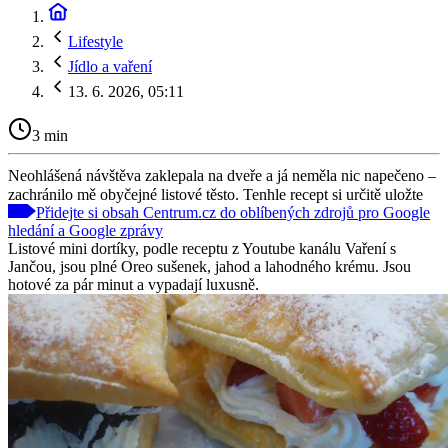
Lifestyle
Jídlo a vaření
13. 6. 2026, 05:11
3 min
Neohlášená návštěva zaklepala na dveře a já neměla nic napečeno –
zachránilo mě obyčejné listové těsto. Tenhle recept si určitě uložte
Přidejte si obsah Centrum.cz do oblíbených zdrojů pro Google
hledání a Google zprávy
Listové mini dortíky, podle receptu z Youtube kanálu Vaření s
Jančou, jsou plné Oreo sušenek, jahod a lahodného krému. Jsou
hotové za pár minut a vypadají luxusně.