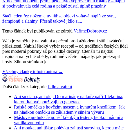
K nedělnímu obědu jsem upekla tyto vepřové mini roládky – náplň
si pochvalovala celá rodina a pekáč zůstal úplně prázdný
Stačí jeden řez nožem a uvnitř se objeví voňavá náplň ze sýra,
žampionů a slaniny. Přesně takové jídlo si...
Tento článek byl publikován ze zdrojů
VařímeDobroty.cz
Web je zaměřený na vaření a pečení pro každodenní stůl i sváteční
příležitosti. Nabízí široký výběr receptů – od tradičních českých jídel
přes moderní pokrmy až po sladké dezerty. Čtenáři tu najdou
inspiraci na rychlé obědy, rodinné večeře i nápady, jak překvapit
hosty. Silnou stránkou je...
Všechny články tohoto autora →
Další články z kategorie
Jídlo a vaření
Ani smetana, ani olej. Do marinády na kuře patří 1 tekutina,
kterou Italové používají po generace
Rajská omáčka s hovězím masem a kynutým knedlíkem: Jak
na hladkou omáčku se základem v silném vývaru
Máslové pudinkáče potěší křehkým těstem, hebkou náplní a
vanilkovou vůní
Ani mouka, ani jíška: polévku zahustí surovina, kterou máte