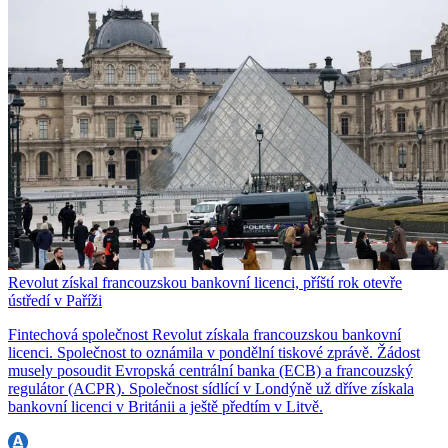
Revolut získal francouzskou bankovní licenci, příští rok otevře
ústředí v Paříži
Fintechová společnost Revolut získala francouzskou bankovní
licenci. Společnost to oznámila v pondělní tiskové zprávě. Žádost
musely posoudit Evropská centrální banka (ECB) a francouzský
regulátor (ACPR). Společnost sídlící v Londýně už dříve získala
bankovní licenci v Británii a ještě předtím v Litvě.