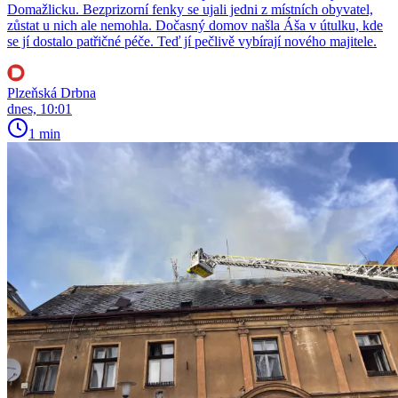
Domažlicku. Bezprizorní fenky se ujali jedni z místních obyvatel,
zůstat u nich ale nemohla. Dočasný domov našla Áša v útulku, kde
se jí dostalo patřičné péče. Teď jí pečlivě vybírají nového majitele.
Plzeňská Drbna
dnes, 10:01
1 min