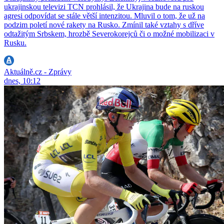
ukrajinskou televizi TCN prohlásil, že Ukrajina bude na ruskou
agresi odpovídat se stále větší intenzitou. Mluvil o tom, že už na
podzim poletí nové rakety na Rusko. Zmínil také vztahy s dříve
odtažitým Srbskem, hrozbě Severokorejců či o možné mobilizaci v
Rusku.
Aktuálně.cz - Zprávy
dnes, 10:12