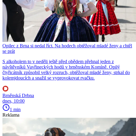
Opilec z Brna si nedal říct. Na hodech obtěžoval mladé ženy a chtěl
se prát
S alkoholem to v neděli ještě před obědem přehnal jeden z
návštěvníků Vavřineckých hodů v brněnském Komíně. Opilý
čtyřicátník způsobil velký rozruch, obtěžoval mladé ženy, strkal do
kolemjdoucích a snažil se vyprovokovat rvačku.
Brněnská Drbna
dnes, 10:00
1 min
Reklama