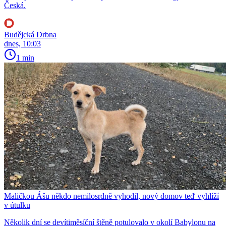
Česká.
Budějcká Drbna
dnes, 10:03
1 min
Maličkou Ášu někdo nemilosrdně vyhodil, nový domov teď vyhlíží
v útulku
Několik dní se devítiměsíční štěně potulovalo v okolí Babylonu na