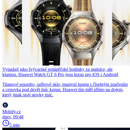
Vypadají jako švýcarské potápěčské hodinky za statisíce, ale
klamou. Huawei Watch GT 6 Pro jsou luxus pro iOS i Android
Titanové pouzdro, safírové sklo, masivní luneta s číselným značením
a cenovka pod devět tisíc korun. Huawei tím míří přímo na dojem,
který jinak stojí stovky tisíc.
Mobify.cz
dnes, 09:48
5 min