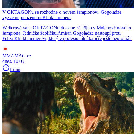
V OKTAGONu se rozhodne o novém šampionovi. Gogoladze
vyzve neporaženého Klinkhammera
Welterová váha OKTAGONu dostane 31. října v Mnichově nového
šampiona. Jednička žebříčku Amiran Gogoladze nastoupí proti
Felixi Klinkhammerovi, který v profesionální kariéře ještě neprohrál.
MMAMAG.cz
dnes, 10:05
1 min