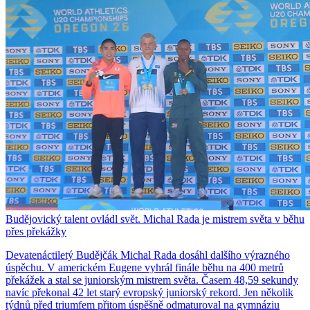
Budějovický talent ovládl svět. Michal Rada je mistrem světa v běhu
přes překážky
Devatenáctiletý Budějčák Michal Rada dosáhl dalšího výrazného
úspěchu. V americkém Eugene vyhrál finále běhu na 400 metrů
překážek a stal se juniorským mistrem světa. Časem 48,59 sekundy
navíc překonal 42 let starý evropský juniorský rekord. Jen několik
týdnů před triumfem přitom úspěšně odmaturoval na gymnáziu