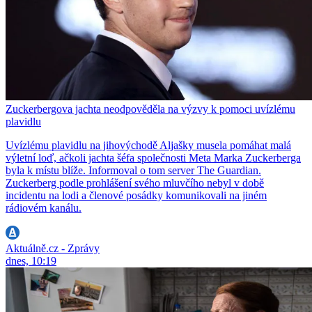
Zuckerbergova jachta neodpověděla na výzvy k pomoci uvízlému
plavidlu
Uvízlému plavidlu na jihovýchodě Aljašky musela pomáhat malá
výletní loď, ačkoli jachta šéfa společnosti Meta Marka Zuckerberga
byla k místu blíže. Informoval o tom server The Guardian.
Zuckerberg podle prohlášení svého mluvčího nebyl v době
incidentu na lodi a členové posádky komunikovali na jiném
rádiovém kanálu.
Aktuálně.cz - Zprávy
dnes, 10:19