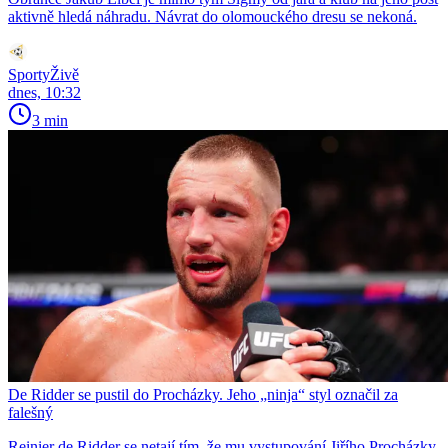
aktivně hledá náhradu. Návrat do olomouckého dresu se nekoná.
SportyŽivě
dnes, 10:32
3 min
De Ridder se pustil do Procházky. Jeho „ninja“ styl označil za
falešný
Reinier de Ridder se netají tím, že mu vystupování Jiřího Procházky