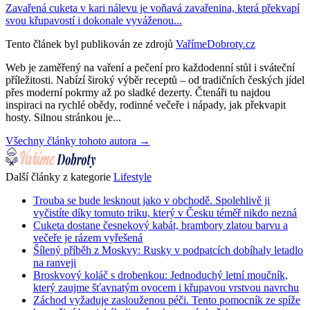
Zavařená cuketa v kari nálevu je voňavá zavařenina, která překvapí
svou křupavostí i dokonale vyváženou...
Tento článek byl publikován ze zdrojů
VařímeDobroty.cz
Web je zaměřený na vaření a pečení pro každodenní stůl i sváteční
příležitosti. Nabízí široký výběr receptů – od tradičních českých jídel
přes moderní pokrmy až po sladké dezerty. Čtenáři tu najdou
inspiraci na rychlé obědy, rodinné večeře i nápady, jak překvapit
hosty. Silnou stránkou je...
Všechny články tohoto autora →
Další články z kategorie
Lifestyle
Trouba se bude lesknout jako v obchodě. Spolehlivě ji
vyčistíte díky tomuto triku, který v Česku téměř nikdo nezná
Cuketa dostane česnekový kabát, brambory zlatou barvu a
večeře je rázem vyřešená
Šílený příběh z Moskvy: Rusky v podpatcích dobíhaly letadlo
na ranveji
Broskvový koláč s drobenkou: Jednoduchý letní moučník,
který zaujme šťavnatým ovocem i křupavou vrstvou navrchu
Záchod vyžaduje zaslouženou péči. Tento pomocník ze spíže