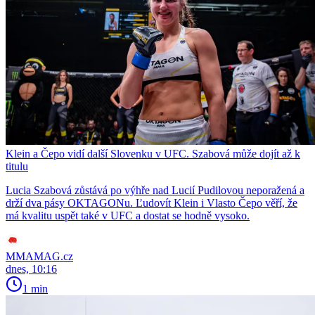
Klein a Čepo vidí další Slovenku v UFC. Szabová může dojít až k
titulu
Lucia Szabová zůstává po výhře nad Lucií Pudilovou neporažená a
drží dva pásy OKTAGONu. Ľudovít Klein i Vlasto Čepo věří, že
má kvalitu uspět také v UFC a dostat se hodně vysoko.
MMAMAG.cz
dnes, 10:16
1 min