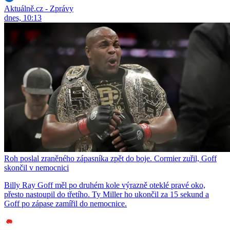
Aktuálně.cz - Zprávy
dnes, 10:13
Roh poslal zraněného zápasníka zpět do boje. Cormier zuřil, Goff
skončil v nemocnici
Billy Ray Goff měl po druhém kole výrazně oteklé pravé oko,
přesto nastoupil do třetího. Ty Miller ho ukončil za 15 sekund a
Goff po zápase zamířil do nemocnice.