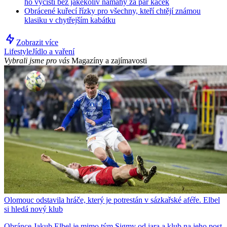
ho vyčistí bez jakékoliv námahy za pár kaček
Obrácené kuřecí řízky pro všechny, kteří chtějí známou
klasiku v chytřejším kabátku
Zobrazit více
Lifestyle
Jídlo a vaření
Vybrali jsme pro vás
Magazíny a zajímavosti
Olomouc odstavila hráče, který je potrestán v sázkařské aféře. Elbel
si hledá nový klub
Obránce Jakub Elbel je mimo tým Sigmy od jara a klub na jeho post