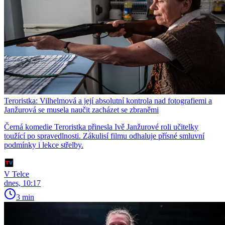
Teroristka: Vilhelmová a její absolutní kontrola nad fotografiemi a
Janžurová se musela naučit zacházet se zbraněmi
Černá komedie Teroristka přinesla Ivě Janžurové roli učitelky
toužící po spravedlnosti. Zákulisí filmu odhaluje přísné smluvní
podmínky i lekce střelby.
V Telce
dnes, 10:17
3 min