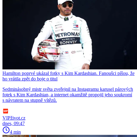
Hamilton poprvé ukázal fotky s Kim Kardashian. Fanoušci píšou, že
ho vrátila zpět do boje o titul
Sedminásobný mistr světa zveřejnil na Instagramu karusel párových
fotek s Kim Kardashian, a internet okamžitě propojil jeho soukromí
s návratem na stupně vítězů.
VIPživot.cz
dnes, 09:47
4 min