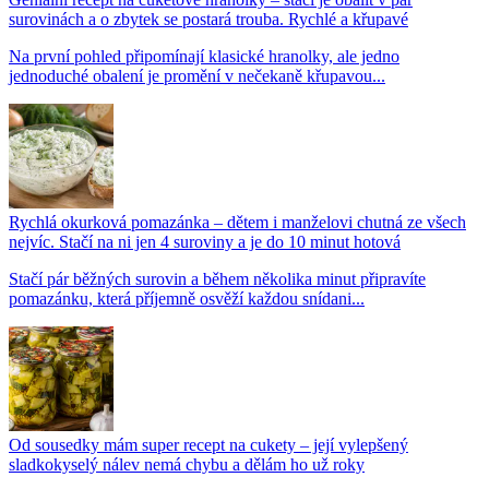
surovinách a o zbytek se postará trouba. Rychlé a křupavé
Na první pohled připomínají klasické hranolky, ale jedno
jednoduché obalení je promění v nečekaně křupavou...
Rychlá okurková pomazánka – dětem i manželovi chutná ze všech
nejvíc. Stačí na ni jen 4 suroviny a je do 10 minut hotová
Stačí pár běžných surovin a během několika minut připravíte
pomazánku, která příjemně osvěží každou snídani...
Od sousedky mám super recept na cukety – její vylepšený
sladkokyselý nálev nemá chybu a dělám ho už roky