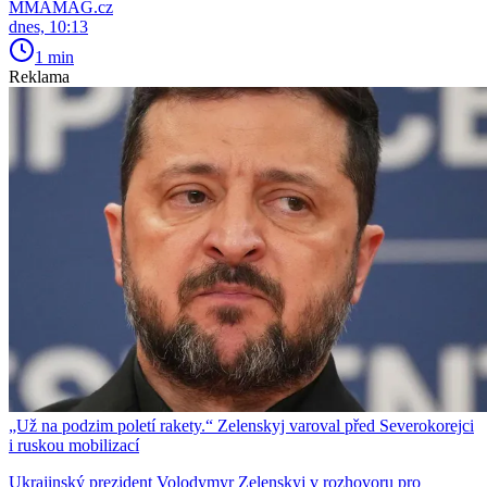
MMAMAG.cz
dnes, 10:13
1 min
Reklama
„Už na podzim poletí rakety.“ Zelenskyj varoval před Severokorejci
i ruskou mobilizací
Ukrajinský prezident Volodymyr Zelenskyj v rozhovoru pro