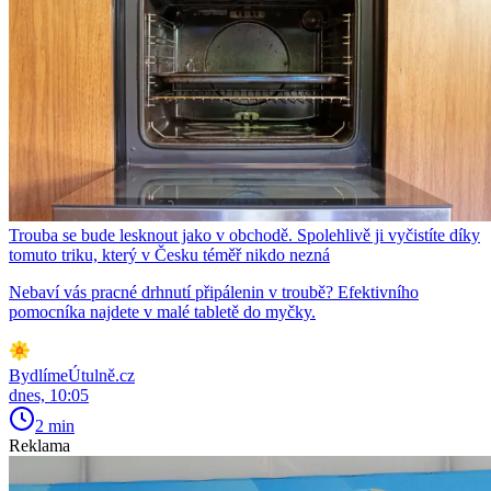
Trouba se bude lesknout jako v obchodě. Spolehlivě ji vyčistíte díky
tomuto triku, který v Česku téměř nikdo nezná
Nebaví vás pracné drhnutí připálenin v troubě? Efektivního
pomocníka najdete v malé tabletě do myčky.
BydlímeÚtulně.cz
dnes, 10:05
2 min
Reklama