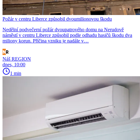
Požár v centru Liberce způsobil dvoumilionovou škodu
Nedělní podvečerní požár dvoupatrového domu na Nerudově
náměstí v centru Liberce způsobil podle odhadu hasičů škodu dva
miliony korun. Příčina vzniku je nadále v…
Náš REGION
dnes, 10:00
1 min