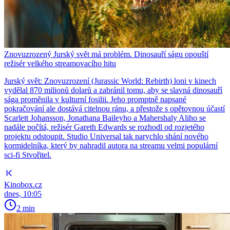
Znovuzrozený Jurský svět má problém. Dinosauří ságu opouští
režisér velkého streamovacího hitu
Jurský svět: Znovuzrození (Jurassic World: Rebirth) loni v kinech
vydělal 870 milionů dolarů a zabránil tomu, aby se slavná dinosauří
sága proměnila v kulturní fosilii. Jeho promptně napsané
pokračování ale dostává citelnou ránu, a přestože s opětovnou účastí
Scarlett Johansson, Jonathana Baileyho a Mahershaly Aliho se
nadále počítá, režisér Gareth Edwards se rozhodl od rozjetého
projektu odstoupit. Studio Universal tak narychlo shání nového
kormidelníka, který by nahradil autora na streamu velmi populární
sci-fi Stvořitel.
Kinobox.cz
dnes, 10:05
2 min