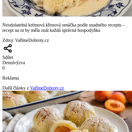
Neodolatelná krémová křenová omáčka podle snadného receptu –
recept na ni by měla znát každá správná hospodyňka
Zdroj
:
VařímeDobroty.cz
Sdílet
Denní
výzva
0
Reklama
Další články z
VařímeDobroty.cz