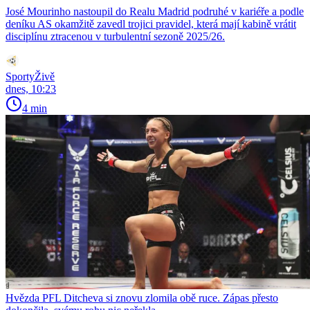
José Mourinho nastoupil do Realu Madrid podruhé v kariéře a podle
deníku AS okamžitě zavedl trojici pravidel, která mají kabině vrátit
disciplínu ztracenou v turbulentní sezoně 2025/26.
SportyŽivě
dnes, 10:23
4 min
Hvězda PFL Ditcheva si znovu zlomila obě ruce. Zápas přesto