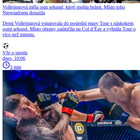
Volleringová měla osm sekund, které mohla bránit. Místo toho
Niewiadomu dorazila
Demi Volleringová vstupovala do poslední etapy Tour s náskokem
osmi sekund. Místo obrany zaútočila na Col d’Èze a vyhrála Tour o
více než minutu.
Vše o sportu
dnes, 10:06
3 min