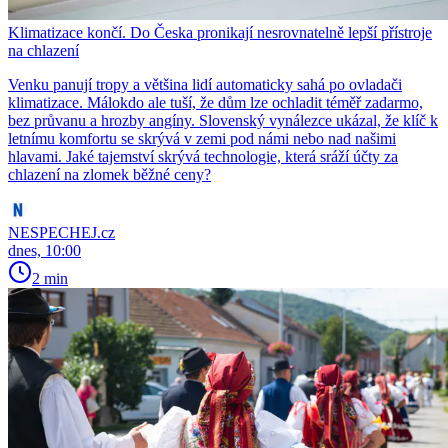
Klimatizace končí. Do Česka pronikají nesrovnatelně lepší přístroje
na chlazení
Venku panují tropy a většina lidí automaticky sahá po ovladači
klimatizace. Málokdo ale tuší, že dům lze ochladit téměř zadarmo,
bez průvanu a hrozby angíny. Slovenský vynálezce ukázal, že klíč k
letnímu komfortu se skrývá v zemi pod námi nebo nad našimi
hlavami. Jaké tajemství skrývá technologie, která sráží účty za
chlazení na zlomek běžné ceny?
NESPECHEJ.cz
dnes, 10:00
2 min