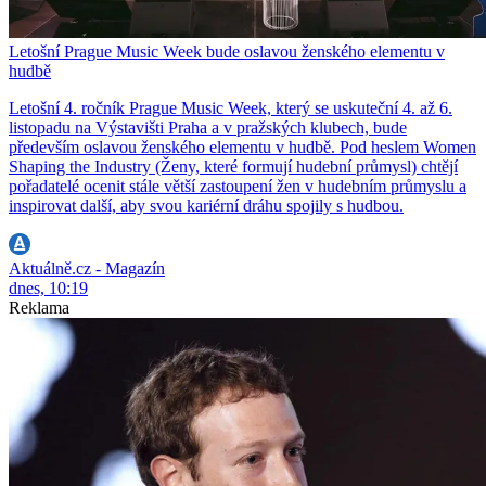
Letošní Prague Music Week bude oslavou ženského elementu v
hudbě
Letošní 4. ročník Prague Music Week, který se uskuteční 4. až 6.
listopadu na Výstavišti Praha a v pražských klubech, bude
především oslavou ženského elementu v hudbě. Pod heslem Women
Shaping the Industry (Ženy, které formují hudební průmysl) chtějí
pořadatelé ocenit stále větší zastoupení žen v hudebním průmyslu a
inspirovat další, aby svou kariérní dráhu spojily s hudbou.
Aktuálně.cz - Magazín
dnes, 10:19
Reklama