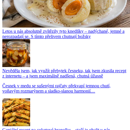
Letos u nás absolutně zvítězily tyto knedlíky – nadýchané, jemné a
nerozpadají se. S tímto přelivem chutnají božsky
Nevěděla jsem, jak využít přebytek česneku, tak jsem zkusila recept
z internetu – a jsem maximálně nadšená, chutná úžasně
Česnek v medu se sušenými rajčaty překvapí jemnou chutí,
voňavým rozmarýnem a sladko-slanou harmonií....
Geniální recept na cuketové hranolky – stačí je obalit v pár