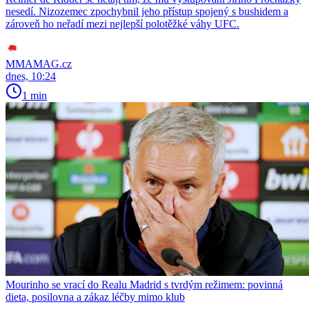
nesedí. Nizozemec zpochybnil jeho přístup spojený s bushidem a
zároveň ho neřadí mezi nejlepší polotěžké váhy UFC.
MMAMAG.cz
dnes, 10:24
1 min
Mourinho se vrací do Realu Madrid s tvrdým režimem: povinná
dieta, posilovna a zákaz léčby mimo klub