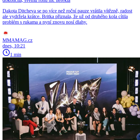
dokončila, svému rohu nic neřekla
Dakota Ditcheva se po více než roční pauze vrátila vítězně, radost
ale vydržela krátce. Britka přiznala, že už od druhého kola cítila
problém s rukama a nyní znovu nosí dlahy.
MMAMAG.cz
dnes, 10:21
1 min