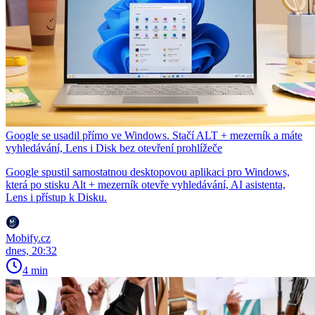
Google se usadil přímo ve Windows. Stačí ALT + mezerník a máte
vyhledávání, Lens i Disk bez otevření prohlížeče
Google spustil samostatnou desktopovou aplikaci pro Windows,
která po stisku Alt + mezerník otevře vyhledávání, AI asistenta,
Lens i přístup k Disku.
Mobify.cz
dnes, 20:32
4 min