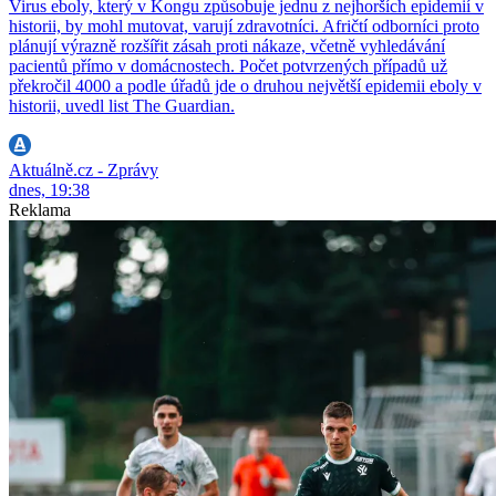
Virus eboly, který v Kongu způsobuje jednu z nejhorších epidemií v
historii, by mohl mutovat, varují zdravotníci. Afričtí odborníci proto
plánují výrazně rozšířit zásah proti nákaze, včetně vyhledávání
pacientů přímo v domácnostech. Počet potvrzených případů už
překročil 4000 a podle úřadů jde o druhou největší epidemii eboly v
historii, uvedl list The Guardian.
Aktuálně.cz - Zprávy
dnes, 19:38
Reklama