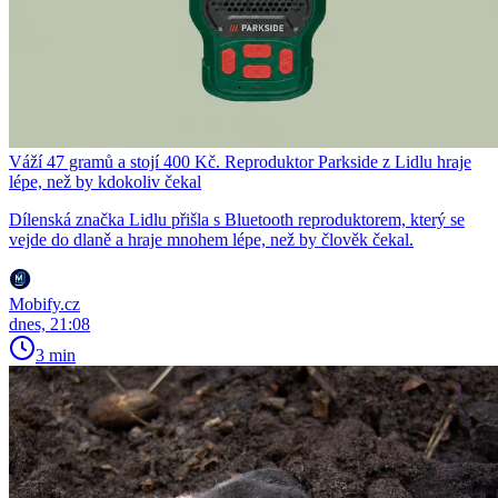
Váží 47 gramů a stojí 400 Kč. Reproduktor Parkside z Lidlu hraje
lépe, než by kdokoliv čekal
Dílenská značka Lidlu přišla s Bluetooth reproduktorem, který se
vejde do dlaně a hraje mnohem lépe, než by člověk čekal.
Mobify.cz
dnes, 21:08
3 min