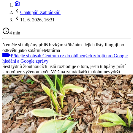
Chalupáři-Zahrádkáři
11. 6. 2026, 16:31
4 min
Neničte si tulipány příliš brzkým stříháním. Jejich listy fungují po
odkvětu jako solární elektrárna
Přidejte si obsah Centrum.cz do oblíbených zdrojů pro Google
hledání a Google zprávy
Šest týdnů žloutnoucích listů rozhoduje o tom, jestli tulipány příští
jaro vůbec vyženou květ. Většina zahrádkářů tu dobu nevydrží.