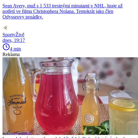
Sean Avery, muž s 1 533 trestnými minutami v NHL, hraje už
potřetí ve filmu Christophera Nolana. Tentokrát jako člen
Odysseovy posádky.
SportyŽivě
dnes, 19:17
4 min
Reklama