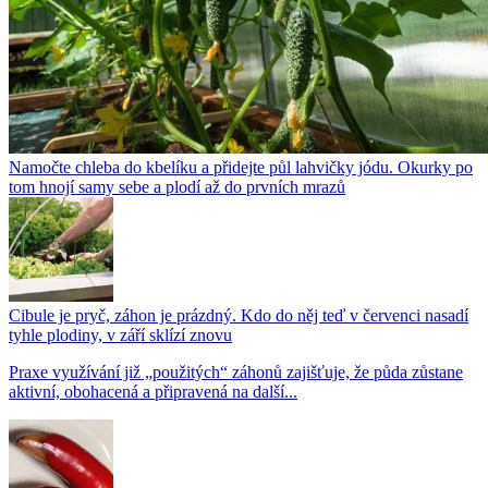
Namočte chleba do kbelíku a přidejte půl lahvičky jódu. Okurky po
tom hnojí samy sebe a plodí až do prvních mrazů
Cibule je pryč, záhon je prázdný. Kdo do něj teď v červenci nasadí
tyhle plodiny, v září sklízí znovu
Praxe využívání již „použitých“ záhonů zajišťuje, že půda zůstane
aktivní, obohacená a připravená na další...