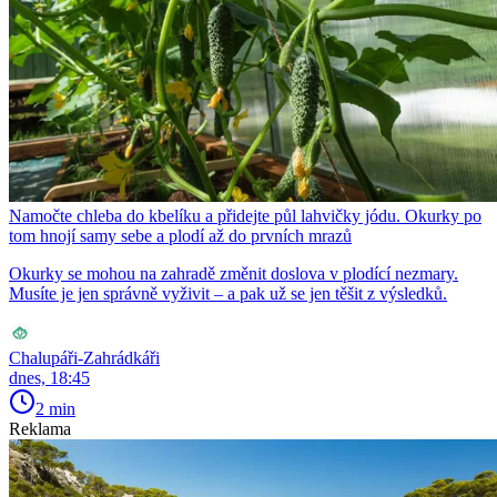
Namočte chleba do kbelíku a přidejte půl lahvičky jódu. Okurky po
tom hnojí samy sebe a plodí až do prvních mrazů
Okurky se mohou na zahradě změnit doslova v plodící nezmary.
Musíte je jen správně vyživit – a pak už se jen těšit z výsledků.
Chalupáři-Zahrádkáři
dnes, 18:45
2 min
Reklama