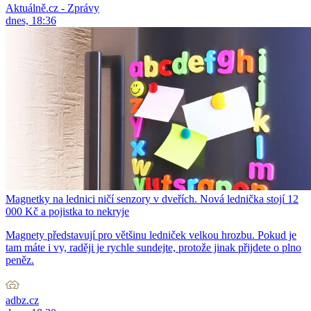
Aktuálně.cz - Zprávy
dnes, 18:36
Magnetky na lednici ničí senzory v dveřích. Nová lednička stojí 12
000 Kč a pojistka to nekryje
Magnety představují pro většinu ledniček velkou hrozbu. Pokud je
tam máte i vy, raději je rychle sundejte, protože jinak přijdete o plno
peněz.
adbz.cz