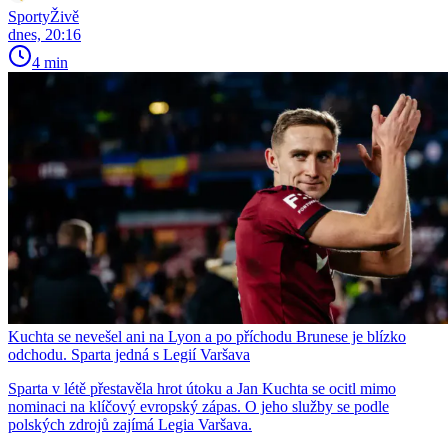
SportyŽivě
dnes, 20:16
4 min
Kuchta se nevešel ani na Lyon a po příchodu Brunese je blízko
odchodu. Sparta jedná s Legií Varšava
Sparta v létě přestavěla hrot útoku a Jan Kuchta se ocitl mimo
nominaci na klíčový evropský zápas. O jeho služby se podle
polských zdrojů zajímá Legia Varšava.