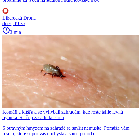
Liberecká Drbna
dnes, 19:35
3 min
Komáři a klíšťata se vyhýbají zahradám, kde roste tahle levná
bylinka. Stačí ji zasadit ke stolu
S otravným hmyzem na zahradě se smířit nemusíte. Pomůže vám
řešení, které si pro vás nachystala sama příroda.