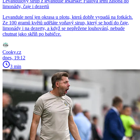
Levandulový sirup z levandule lékařské: Fialová letní zásoba do
limonády, čaje i dezertů
Levandule není jen okrasa u plotu, která dobře vypadá na fotkách.
Ze 100 gramů květů uděláte voňavý sirup, který se hodí do čaje,
limonády i na dezerty, a když se nepřežene louhování, nebude
chutnat jako skříň po babičce.
Cooky.cz
dnes, 19:12
3 min