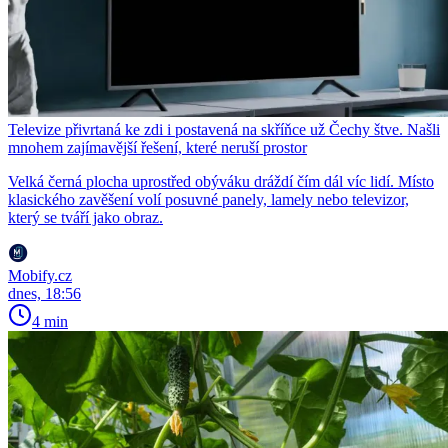
Televize přivrtaná ke zdi i postavená na skříňce už Čechy štve. Našli
mnohem zajímavější řešení, které neruší prostor
Velká černá plocha uprostřed obýváku dráždí čím dál víc lidí. Místo
klasického zavěšení volí posuvné panely, lamely nebo televizor,
který se tváří jako obraz.
Mobify.cz
dnes, 18:56
4 min