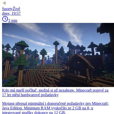
SportyŽivě
dnes, 19:57
3 min
Kdo má starší počítač, možná si už nezahraje. Minecraft poprvé za
17 let mění hardwarové požadavky
Mojang přepsal minimální i doporučené požadavky pro Minecraft:
Java Edition. Minimum RAM vyskočilo ze 2 GB na 8, u
integrované grafiky dokonce na 12 GB.