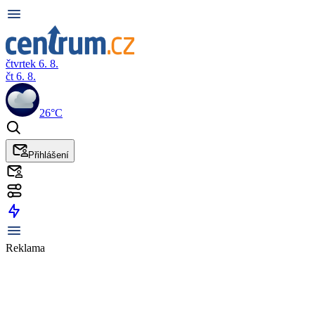
čtvrtek 6. 8.
čt 6. 8.
26°C
Přihlášení
Reklama