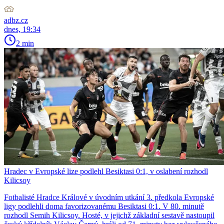
adbz.cz
dnes, 19:34
2 min
Hradec v Evropské lize podlehl Besiktasi 0:1, v oslabení rozhodl
Kilicsoy
Fotbalisté Hradce Králové v úvodním utkání 3. předkola Evropské
ligy podlehli doma favorizovanému Besiktasi 0:1. V 80. minutě
rozhodl Semih Kilicsoy. Hosté, v jejichž základní sestavě nastoupil