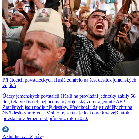
Při útocích povstaleckých Húsíů zemřelo na šest desítek jemenských
vojáků
Údery jemenských povstalců Húsíů na provládní jednotky zabily 58
lidí, řekl ve čtvrtek nejmenovaný vojenský zdroj agentuře AFP.
Zraněných jsou podle něj desítky. Předchozí údaje uváděly zhruba
čtyři desítky mrtvých. Mohlo by se tak jednat o nejkrvavější útok
povstalců v Jemenu od příměří z roku 2022.
Aktuálně.cz - Zprávy