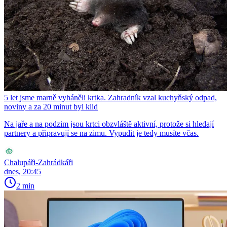
5 let jsme marně vyháněli krtka. Zahradník vzal kuchyňský odpad,
noviny a za 20 minut byl klid
Na jaře a na podzim jsou krtci obzvláště aktivní, protože si hledají
partnery a připravují se na zimu. Vypudit je tedy musíte včas.
Chalupáři-Zahrádkáři
dnes, 20:45
2 min