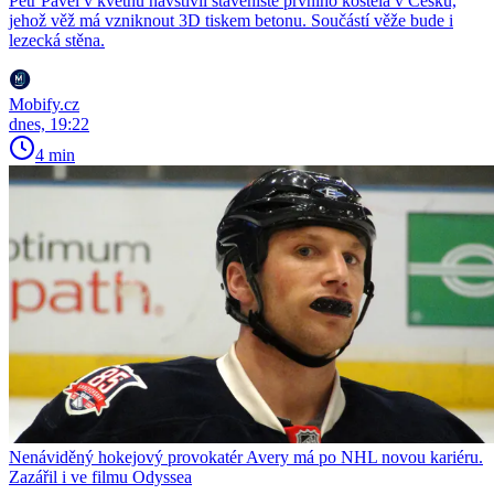
Petr Pavel v květnu navštívil staveniště prvního kostela v Česku,
jehož věž má vzniknout 3D tiskem betonu. Součástí věže bude i
lezecká stěna.
Mobify.cz
dnes, 19:22
4 min
Nenáviděný hokejový provokatér Avery má po NHL novou kariéru.
Zazářil i ve filmu Odyssea