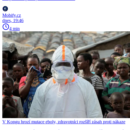
Mobify.cz
dnes, 19:46
4 min
V Kongu hrozí mutace eboly, zdravotníci rozšíří zásah proti nákaze