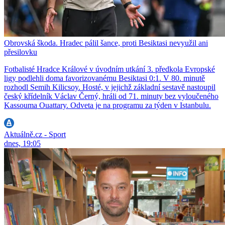
Obrovská škoda. Hradec pálil šance, proti Besiktasi nevyužil ani
přesilovku
Fotbalisté Hradce Králové v úvodním utkání 3. předkola Evropské
ligy podlehli doma favorizovanému Besiktasi 0:1. V 80. minutě
rozhodl Semih Kilicsoy. Hosté, v jejichž základní sestavě nastoupil
český křídelník Václav Černý, hráli od 71. minuty bez vyloučeného
Kassouma Ouattary. Odveta je na programu za týden v Istanbulu.
Aktuálně.cz - Sport
dnes, 19:05