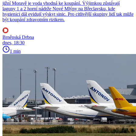
jižní Moravě je voda vhodná ke koupání. Výjimkou zůstávají
laguny 1 a 2 horní nádrže Nové Mlýny na Břeclavsku, kde
hygienici dál evidují výskyt sinic. Pro citlivější skupiny lidí tak může
být koupání zdravotním rizikem.
Brněnská Drbna
dnes, 18:30
1 min