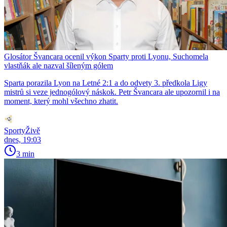
Glosátor Švancara ocenil výkon Sparty proti Lyonu, Suchomela
vlastňák ale nazval šíleným gólem
Sparta porazila Lyon na Letné 2:1 a do odvety 3. předkola Ligy
mistrů si veze jednogólový náskok. Petr Švancara ale upozornil i na
moment, který mohl všechno zhatit.
SportyŽivě
dnes, 19:03
3 min