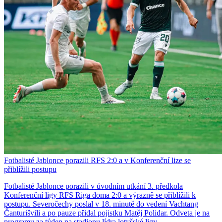
Fotbalisté Jablonce porazili RFS 2:0 a v Konferenční lize se
přiblížili postupu
Fotbalisté Jablonce porazili v úvodním utkání 3. předkola
Konferenční ligy RFS Riga doma 2:0 a výrazně se přiblížili k
postupu. Severočechy poslal v 18. minutě do vedení Vachtang
Čanturišvili a po pauze přidal pojistku Matěj Polidar. Odveta je na
programu za týden na stadionu lídra lotyšské ligy.