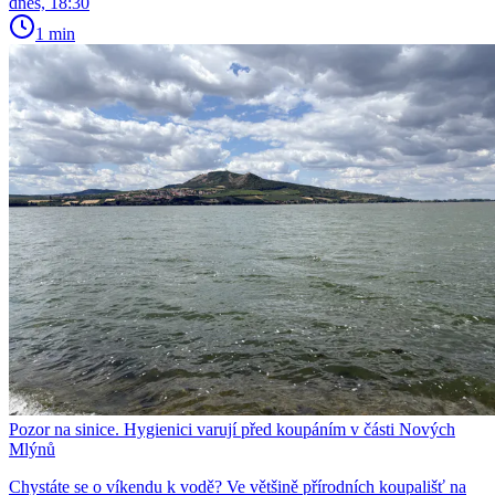
dnes, 18:30
1 min
Pozor na sinice. Hygienici varují před koupáním v části Nových
Mlýnů
Chystáte se o víkendu k vodě? Ve většině přírodních koupališť na