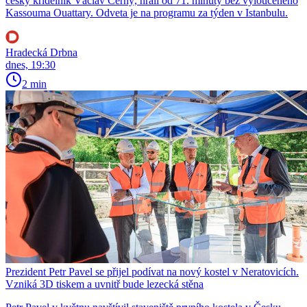
český křídelník Václav Černý, hráli od 71. minuty bez vyloučeného
Kassouma Ouattary. Odveta je na programu za týden v Istanbulu.
Hradecká Drbna
dnes, 19:30
2 min
Prezident Petr Pavel se přijel podívat na nový kostel v Neratovicích.
Vzniká 3D tiskem a uvnitř bude lezecká stěna