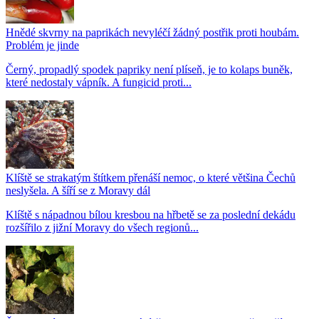
Hnědé skvrny na paprikách nevyléčí žádný postřik proti houbám.
Problém je jinde
Černý, propadlý spodek papriky není plíseň, je to kolaps buněk,
které nedostaly vápník. A fungicid proti...
Klíště se strakatým štítkem přenáší nemoc, o které většina Čechů
neslyšela. A šíří se z Moravy dál
Klíště s nápadnou bílou kresbou na hřbetě se za poslední dekádu
rozšířilo z jižní Moravy do všech regionů...