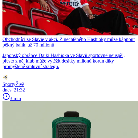
Obchodníci ze Slavie v akci. Z nechtěného Hashioky může kápnout
pěkný balík, až 70 milionů
Japonský obránce Daiki Hashioka ve Slavii sportovně neuspěl,
přesto z něj klub může vytěžit desítky milionů korun díky
promyšlené smluvní strategii.
SportyŽivě
dnes, 21:32
3 min