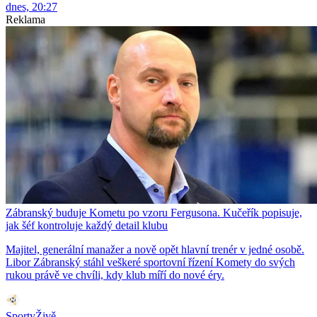
dnes, 20:27
Reklama
Zábranský buduje Kometu po vzoru Fergusona. Kučeřík popisuje,
jak šéf kontroluje každý detail klubu
Majitel, generální manažer a nově opět hlavní trenér v jedné osobě.
Libor Zábranský stáhl veškeré sportovní řízení Komety do svých
rukou právě ve chvíli, kdy klub míří do nové éry.
SportyŽivě