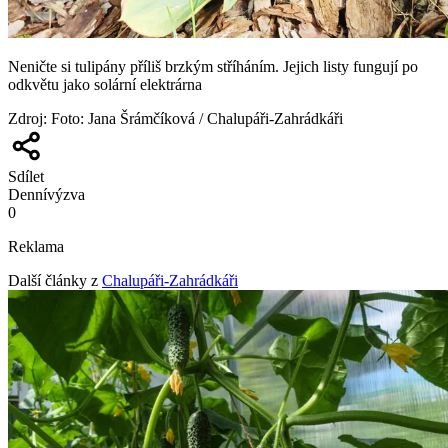
Neničte si tulipány příliš brzkým stříháním. Jejich listy fungují po
odkvětu jako solární elektrárna
Zdroj
:
Foto: Jana Šrámčíková / Chalupáři-Zahrádkáři
Sdílet
Denní
výzva
0
Reklama
Další články z
Chalupáři-Zahrádkáři