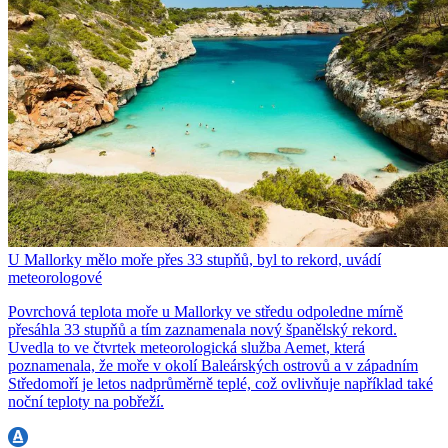
U Mallorky mělo moře přes 33 stupňů, byl to rekord, uvádí
meteorologové
Povrchová teplota moře u Mallorky ve středu odpoledne mírně
přesáhla 33 stupňů a tím zaznamenala nový španělský rekord.
Uvedla to ve čtvrtek meteorologická služba Aemet, která
poznamenala, že moře v okolí Baleárských ostrovů a v západním
Středomoří je letos nadprůměrně teplé, což ovlivňuje například také
noční teploty na pobřeží.