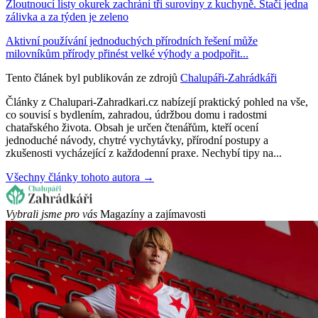
Žloutnoucí listy okurek zachrání tři suroviny z kuchyně. Stačí jedna
zálivka a za týden je zeleno
Aktivní používání jednoduchých přírodních řešení může
milovníkům přírody přinést velké výhody a podpořit...
Tento článek byl publikován ze zdrojů
Chalupáři-Zahrádkáři
Články z Chalupari-Zahradkari.cz nabízejí praktický pohled na vše,
co souvisí s bydlením, zahradou, údržbou domu i radostmi
chatařského života. Obsah je určen čtenářům, kteří ocení
jednoduché návody, chytré vychytávky, přírodní postupy a
zkušenosti vycházející z každodenní praxe. Nechybí tipy na...
Všechny články tohoto autora →
Vybrali jsme pro vás
Magazíny a zajímavosti