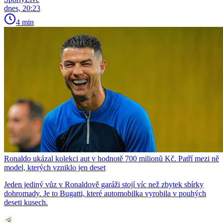
dnes, 20:23
4 min
Ronaldo ukázal kolekci aut v hodnotě 700 milionů Kč. Patří mezi ně
model, kterých vzniklo jen deset
Jeden jediný vůz v Ronaldově garáži stojí víc než zbytek sbírky
dohromady. Je to Bugatti, které automobilka vyrobila v pouhých
deseti kusech.