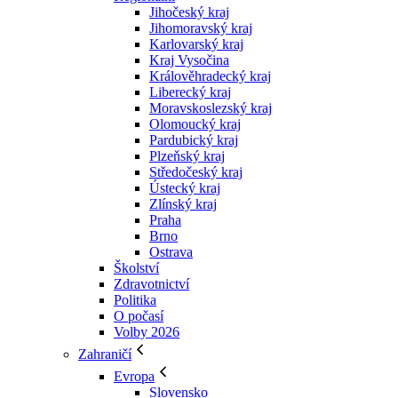
Jihočeský kraj
Jihomoravský kraj
Karlovarský kraj
Kraj Vysočina
Králověhradecký kraj
Liberecký kraj
Moravskoslezský kraj
Olomoucký kraj
Pardubický kraj
Plzeňský kraj
Středočeský kraj
Ústecký kraj
Zlínský kraj
Praha
Brno
Ostrava
Školství
Zdravotnictví
Politika
O počasí
Volby 2026
Zahraničí
Evropa
Slovensko