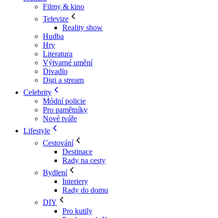
Filmy & kino
Televize
Reality show
Hudba
Hry
Literatura
Výtvarné umění
Divadlo
Digi a stream
Celebrity
Módní policie
Pro pamětníky
Nové tváře
Lifestyle
Cestování
Destinace
Rady na cesty
Bydlení
Interiery
Rady do domu
DIY
Pro kutily