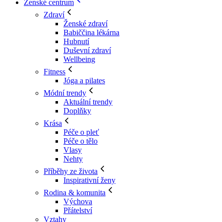
Ženské centrum
Zdraví
Ženské zdraví
Babiččina lékárna
Hubnutí
Duševní zdraví
Wellbeing
Fitness
Jóga a pilates
Módní trendy
Aktuální trendy
Doplňky
Krása
Péče o pleť
Péče o tělo
Vlasy
Nehty
Příběhy ze života
Inspirativní ženy
Rodina & komunita
Výchova
Přátelství
Vztahy