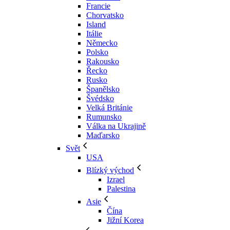
Francie
Chorvatsko
Island
Itálie
Německo
Polsko
Rakousko
Řecko
Rusko
Španělsko
Švédsko
Velká Británie
Rumunsko
Válka na Ukrajině
Maďarsko
Svět
USA
Blízký východ
Izrael
Palestina
Asie
Čína
Jižní Korea