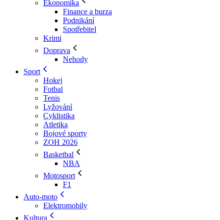
Ekonomika
Finance a burza
Podnikání
Spotřebitel
Krimi
Doprava
Nehody
Sport
Hokej
Fotbal
Tenis
Lyžování
Cyklistika
Atletika
Bojové sporty
ZOH 2026
Basketbal
NBA
Motosport
F1
Auto-moto
Elektromobily
Kultura