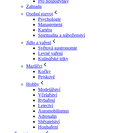
Pro hospodyňky
Zahrada
Osobní rozvoj
Psychologie
Management
Kariéra
Spiritualita a náboženství
Jídlo a vaření
Světová gastronomie
Levné vaření
Kulinářské triky
Mazlíčci
Kočky
Pejskové
Hobby
Modelářství
Včelařství
Rybaření
Letectví
Automobilismus
Adrenalin
Sběratelství
Houbaření