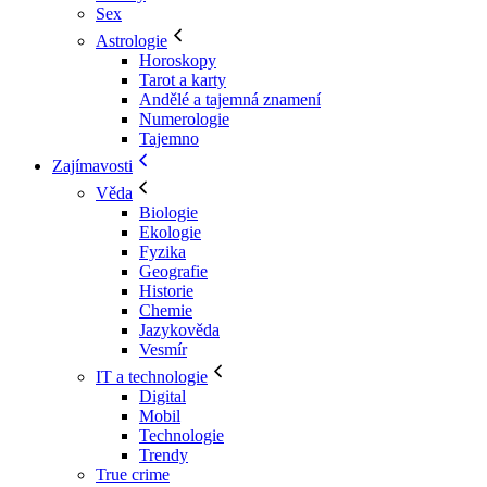
Sex
Astrologie
Horoskopy
Tarot a karty
Andělé a tajemná znamení
Numerologie
Tajemno
Zajímavosti
Věda
Biologie
Ekologie
Fyzika
Geografie
Historie
Chemie
Jazykověda
Vesmír
IT a technologie
Digital
Mobil
Technologie
Trendy
True crime