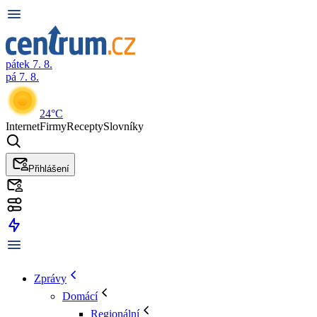
pátek 7. 8.
pá 7. 8.
24°C
Internet
Firmy
Recepty
Slovníky
Přihlášení
Zprávy
Domácí
Regionální