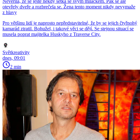
Nevěřila, že se ještě někdy setká se svým miláčkem. Pak se ale
otevřely dveře a rozbrečela se. Žena tento moment nikdy nevymaže
z hlavy
Pro většinu lidí je naprosto nepředstavitelné, že by se jejich čtyřnohý
kamarád ztratil. Bohužel, i takové věci se dějí. Se stejnou situací se
musela poprat majitelka Huskyho z Traverse City.
Světkreativity
dnes, 09:01
2 min