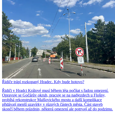
Řidiče trápí rozkopaný Hradec. Kdy bude hotovo?
Řidiči v Hradci Králové musí během léta počítat s řadou omezení.
Opravuje se Gočárův okruh, pracuje se na nadjezdech u Flošny,
probíhá rekonstrukce Malšovického mostu a další komplikace
přidávají menší uzavírky v různých částech města. Část staveb
skončí během prázdnin, některá omezení ale potrvají až do podzimu.