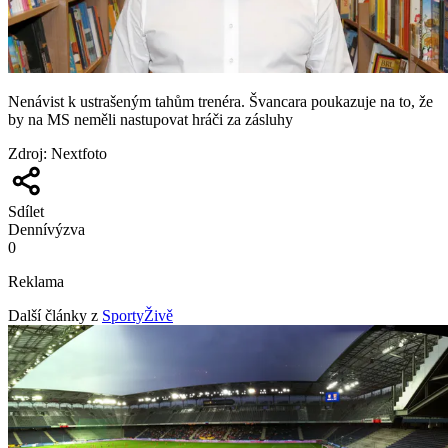
Nenávist k ustrašeným tahům trenéra. Švancara poukazuje na to, že
by na MS neměli nastupovat hráči za zásluhy
Zdroj
:
Nextfoto
Sdílet
Denní
výzva
0
Reklama
Další články z
SportyŽivě