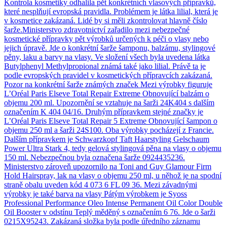
Kontrola kosmetiky odhalila pět konkrétních vlasových přípravků,
které nesplňují evropská pravidla. Problémem je látka lilial, která je
v kosmetice zakázaná. Lidé by si měli zkontrolovat hlavně číslo
šarže.Ministerstvo zdravotnictví zařadilo mezi nebezpečné
kosmetické přípravky pět výrobků určených k péči o vlasy nebo
jejich úpravě. Jde o konkrétní šarže šamponu, balzámu, stylingové
pěny, laku a barvy na vlasy. Ve složení všech byla uvedena látka
Butylphenyl Methylpropional známá také jako lilial. Právě ta je
podle evropských pravidel v kosmetických přípravcích zakázaná.
Pozor na konkrétní šarže známých značek Mezi výrobky figuruje
L’Oréal Paris Elseve Total Repair Extreme Obnovující balzám o
objemu 200 ml. Upozornění se vztahuje na šarži 24K404 s dalším
označením K 404 04/16. Druhým přípravkem stejné značky je
L’Oréal Paris Elseve Total Repair 5 Extreme Obnovující šampon o
objemu 250 ml a šarži 24S100. Oba výrobky pocházejí z Francie.
Dalším přípravkem je Schwarzkopf Taft Haarstyling Gelschaum
Power Ultra Stark 4, tedy gelová stylingová pěna na vlasy o objemu
150 ml. Nebezpečnou byla označena šarže 0924435236.
Ministerstvo zároveň upozornilo na Toni and Guy Glamour Firm
Hold Hairspray, lak na vlasy o objemu 250 ml, u něhož je na spodní
straně obalu uveden kód 4 073 6 FL 09 36. Mezi závadnými
výrobky je také barva na vlasy Pátým výrobkem je Syoss
Professional Performance Oleo Intense Permanent Oil Color Double
Oil Booster v odstínu Teplý měděný s označením 6 76. Jde o šarži
0215X95243. Zakázaná složka byla podle úředního záznamu