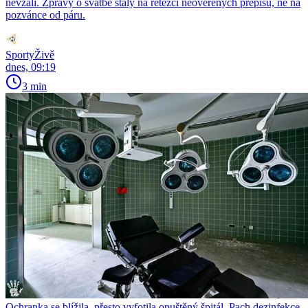
nevzali. Zprávy o svatbě stály na řetězci neověřených přepisů, ne na
pozvánce od páru.
SportyŽivě
dnes, 09:19
3 min
Ochranka se blížila, přesto vyfotila opuštěný špitál. Pach dezinfekce