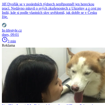
Jiří Dvořák se v posledních týdnech nepřipomněl jen hereckou
prací. Nedávno mluvil o svých zkušenostech z Ukrajiny a z cest po
Indii, kde si podle vlastních slov uvědomil, jak dobře se v Česku
žije.
In-lifestyle.cz
dnes, 09:01
3 min
Reklama