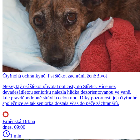
Čtyřnohá ochránkyně. Psí štěkot zachránil ženě život
Nezvyklý psí štěkot přivolal policisty do Střelic. Více než
devadesátiletou seniorku nalezla hlídka dezorientovanou ve vaně,
kde pravděpodobně strávila celou noc. Díky pozornosti její čtyřnohé
společnice se tak seniorka dostala včas do péče záchranářů.
Brněnská Drbna
dnes, 09:00
1 min