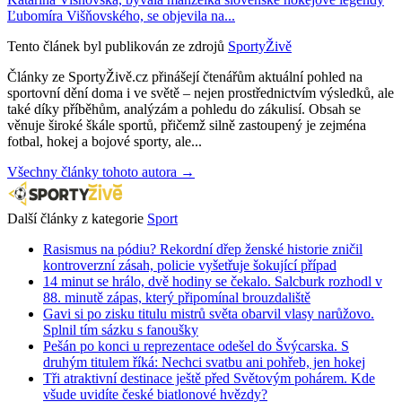
Ľubomíra Višňovského, se objevila na...
Tento článek byl publikován ze zdrojů
SportyŽivě
Články ze SportyŽivě.cz přinášejí čtenářům aktuální pohled na
sportovní dění doma i ve světě – nejen prostřednictvím výsledků, ale
také díky příběhům, analýzám a pohledu do zákulisí. Obsah se
věnuje široké škále sportů, přičemž silně zastoupený je zejména
fotbal, hokej a bojové sporty, ale...
Všechny články tohoto autora →
Další články z kategorie
Sport
Rasismus na pódiu? Rekordní dřep ženské historie zničil
kontroverzní zásah, policie vyšetřuje šokující případ
14 minut se hrálo, dvě hodiny se čekalo. Salcburk rozhodl v
88. minutě zápas, který připomínal brouzdaliště
Gavi si po zisku titulu mistrů světa obarvil vlasy narůžovo.
Splnil tím sázku s fanoušky
Pešán po konci u reprezentace odešel do Švýcarska. S
druhým titulem říká: Nechci svatbu ani pohřeb, jen hokej
Tři atraktivní destinace ještě před Světovým pohárem. Kde
všude uvidíte české biatlonové hvězdy?