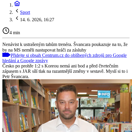
Sport
14. 6. 2026, 16:27
4 min
Nenávist k ustrašeným tahům trenéra. Švancara poukazuje na to, že
by na MS neměli nastupovat hráči za zásluhy
Přidejte si obsah Centrum.cz do oblíbených zdrojů pro Google
hledání a Google zprávy
Česko po prohře 1:2 s Koreou nemá ani bod a před čtvrtečním
zápasem s JAR sílí tlak na razantnější změny v sestavě. Myslí si to i
Petr Švancara.