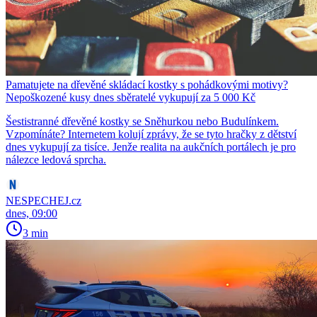
Pamatujete na dřevěné skládací kostky s pohádkovými motivy?
Nepoškozené kusy dnes sběratelé vykupují za 5 000 Kč
Šestistranné dřevěné kostky se Sněhurkou nebo Budulínkem.
Vzpomínáte? Internetem kolují zprávy, že se tyto hračky z dětství
dnes vykupují za tisíce. Jenže realita na aukčních portálech je pro
nálezce ledová sprcha.
NESPECHEJ.cz
dnes, 09:00
3 min