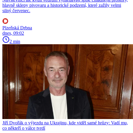
hlavně sklepy pivovaru a historické podzemí, které zažily velmi
silný červenec.
Plzeňská Drbna
dnes, 09:02
2 min
Jiří Dvořák o výjezdu na Ukrajinu, kde viděl samé hrůzy: Vadí mu,
co někteří o válce tvrdí