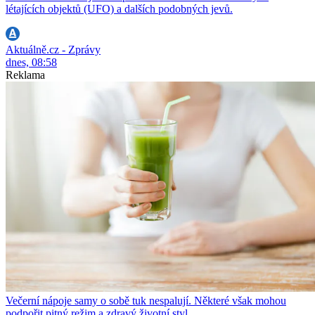
létajících objektů (UFO) a dalších podobných jevů.
Aktuálně.cz - Zprávy
dnes, 08:58
Reklama
Večerní nápoje samy o sobě tuk nespalují. Některé však mohou
podpořit pitný režim a zdravý životní styl