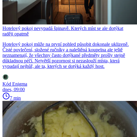
Hotelový pokoj nevypadá špinavě. Kterých míst se ale dotýkat
raději opatrně
Hotelový pokoj může na první pohled působit dokonale uklizeně.
Čisté povlečení, složené ručníky a naleštěná koupelna ale ještě
neznamenají, že všechny často dotýkané předměty prošly stejně
důkladnou péčí. Největší pozornost si nezaslouží místa, která
vypadají nejhůř, ale ta, kterých se dotýká každý host.
Kód Enigma
dnes, 09:00
7 min