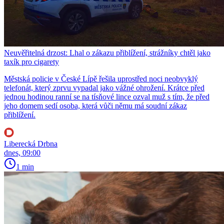
Neuvěřitelná drzost: Lhal o zákazu přiblížení, strážníky chtěl jako
taxík pro cigarety
Městská policie v České Lípě řešila uprostřed noci neobvyklý
telefonát, který zprvu vypadal jako vážné ohrožení. Krátce před
jednou hodinou ranní se na tísňové lince ozval muž s tím, že před
jeho domem sedí osoba, která vůči němu má soudní zákaz
přiblížení.
Liberecká Drbna
dnes, 09:00
1 min