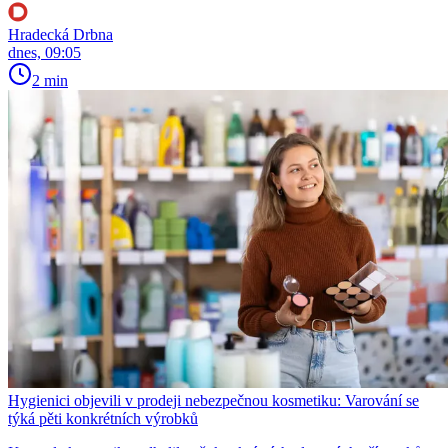
Hradecká Drbna
dnes, 09:05
2 min
Hygienici objevili v prodeji nebezpečnou kosmetiku: Varování se
týká pěti konkrétních výrobků