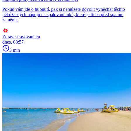
Pokud vám jde o hubnutí, pak si nemůžete dovolit vynechat těchto
pět úžasných nápojů na spalování tuků, které je třeba před spaním
zaměnit.
Zdravestravovani.eu
dnes, 08:57
3 min