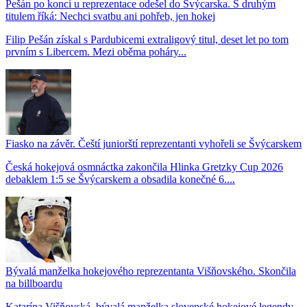
Pešán po konci u reprezentace odešel do Švýcarska. S druhým
titulem říká: Nechci svatbu ani pohřeb, jen hokej
Filip Pešán získal s Pardubicemi extraligový titul, deset let po tom
prvním s Libercem. Mezi oběma poháry...
Fiasko na závěr. Čeští juniorští reprezentanti vyhořeli se Švýcarskem
Česká hokejová osmnáctka zakončila Hlinka Gretzky Cup 2026
debaklem 1:5 se Švýcarskem a obsadila konečné 6....
Bývalá manželka hokejového reprezentanta Višňovského. Skončila
na billboardu
Katarína Višňovská, bývalá manželka slovenské hokejové legendy