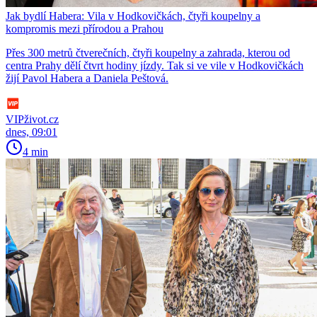
Jak bydlí Habera: Vila v Hodkovičkách, čtyři koupelny a
kompromis mezi přírodou a Prahou
Přes 300 metrů čtverečních, čtyři koupelny a zahrada, kterou od
centra Prahy dělí čtvrt hodiny jízdy. Tak si ve vile v Hodkovičkách
žijí Pavol Habera a Daniela Peštová.
VIPživot.cz
dnes, 09:01
4 min