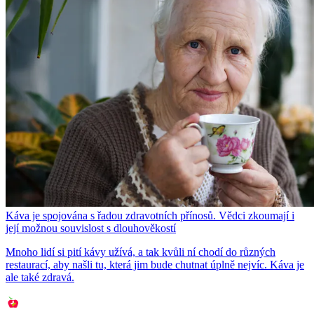
Káva je spojována s řadou zdravotních přínosů. Vědci zkoumají i
její možnou souvislost s dlouhověkostí
Mnoho lidí si pití kávy užívá, a tak kvůli ní chodí do různých
restaurací, aby našli tu, která jim bude chutnat úplně nejvíc. Káva je
ale také zdravá.