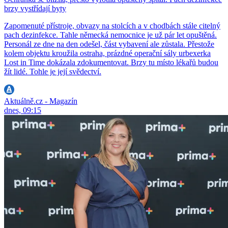
brzy vystřídají byty
Zapomenuté přístroje, obvazy na stolcích a v chodbách stále citelný
pach dezinfekce. Tahle německá nemocnice je už pár let opuštěná.
Personál ze dne na den odešel, část vybavení ale zůstala. Přestože
kolem objektu kroužila ostraha, prázdné operační sály urbexerka
Lost in Time dokázala zdokumentovat. Brzy tu místo lékařů budou
žít lidé. Tohle je její svědectví.
Aktuálně.cz - Magazín
dnes, 09:15