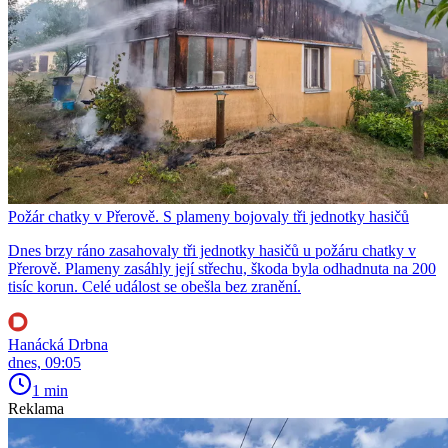
Požár chatky v Přerově. S plameny bojovaly tři jednotky hasičů
Dnes brzy ráno zasahovaly tři jednotky hasičů u požáru chatky v
Přerově. Plameny zasáhly její střechu, škoda byla odhadnuta na 200
tisíc korun. Celé událost se obešla bez zranění.
Hanácká Drbna
dnes, 09:05
1 min
Reklama