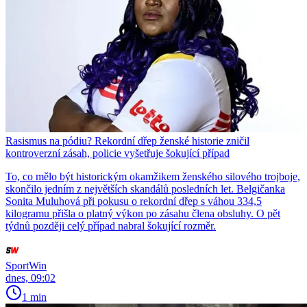
Rasismus na pódiu? Rekordní dřep ženské historie zničil
kontroverzní zásah, policie vyšetřuje šokující případ
To, co mělo být historickým okamžikem ženského silového trojboje,
skončilo jedním z největších skandálů posledních let. Belgičanka
Sonita Muluhová při pokusu o rekordní dřep s váhou 334,5
kilogramu přišla o platný výkon po zásahu člena obsluhy. O pět
týdnů později celý případ nabral šokující rozměr.
SportWin
dnes, 09:02
1 min