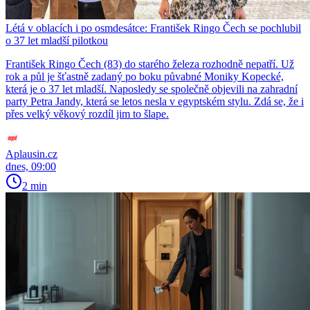
Létá v oblacích i po osmdesátce: František Ringo Čech se pochlubil
o 37 let mladší pilotkou
František Ringo Čech (83) do starého železa rozhodně nepatří. Už
rok a půl je šťastně zadaný po boku půvabné Moniky Kopecké,
která je o 37 let mladší. Naposledy se společně objevili na zahradní
party Petra Jandy, která se letos nesla v egyptském stylu. Zdá se, že i
přes velký věkový rozdíl jim to šlape.
Aplausin.cz
dnes, 09:00
2 min