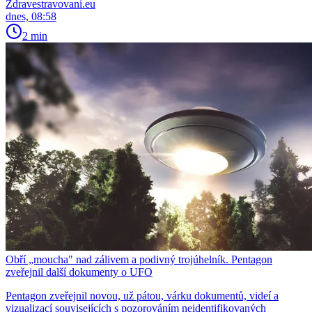
Zdravestravovani.eu
dnes, 08:58
2 min
Obří „moucha" nad zálivem a podivný trojúhelník. Pentagon
zveřejnil další dokumenty o UFO
Pentagon zveřejnil novou, už pátou, várku dokumentů, videí a
vizualizací souvisejících s pozorováním neidentifikovaných