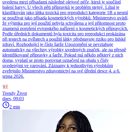
uvedena mezi přísadami následné olejové péče, která je součástí
balení barvy. U všech pěti přípravků je problém stejný. Lilial je
klasifikován jako látka toxická pro reprodukci kategorie 1B a nesmí
se používat jako přísada kosmetických výrobků. Ministerstvo uvádí,
že výjimka pro její použití nebyla schválena a její přítomnost proto
znamená porušení evropského nařízení o kosmetických přípravcích.
Podle úředních dokumentů byla toxicita pro reprodukci prokázána
při testech na zvířatech a použití látky představuje riziko pro lidské
zdraví. Rozhodující je číslo šarže Upozornění se nevztahuje
automaticky na všechny výrobky uvedených značek, ale na přesně
identifikované přípravky a šarže. Pokud má někdo některý z nich
doma, vyplatí se proto porovnat označení na obalu s čísly
uvedenými ve varování. Záznamy k jednotlivým výrobkům
zveřejnilo Ministerstvo zdravotnictví na své úřední desce 4. a 6.
srpna 2026.
Trendy Život
dnes, 09:03
2 min