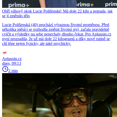
Obří váhový skok Lucie Polišenské: Má dole 22 kilo a popsala, jak
se jí změnilo tělo
Lucie Polišenská (40) prochází výraznou životní proměnou. Před
několika měsíci se rozhodla změnit životní styl, začala pravidelně
cvičit a výsledky na sebe nenechaly dlouho čekat. Pro Aplausin.cz
nyní prozradila, že už má dole 22 kilogramů a díky nové rutině se
cítí lépe nejen fyzicky, ale také psychicky.
Aplausin.cz
dnes, 09:13
2 min