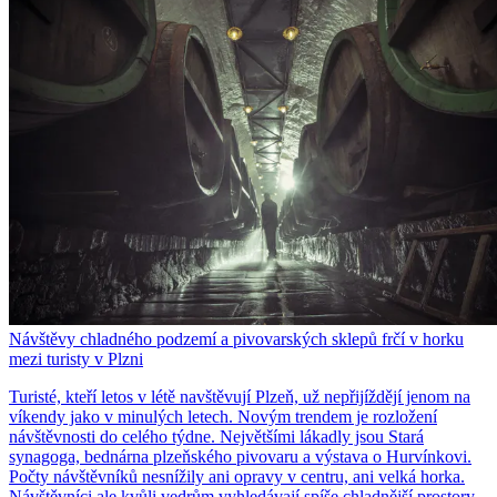
Návštěvy chladného podzemí a pivovarských sklepů frčí v horku
mezi turisty v Plzni
Turisté, kteří letos v létě navštěvují Plzeň, už nepřijíždějí jenom na
víkendy jako v minulých letech. Novým trendem je rozložení
návštěvnosti do celého týdne. Největšími lákadly jsou Stará
synagoga, bednárna plzeňského pivovaru a výstava o Hurvínkovi.
Počty návštěvníků nesnížily ani opravy v centru, ani velká horka.
Návštěvníci ale kvůli vedrům vyhledávají spíše chladnější prostory,