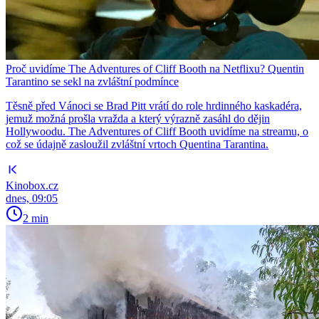
Proč uvidíme The Adventures of Cliff Booth na Netflixu? Quentin
Tarantino se sekl na zvláštní podmínce
Těsně před Vánoci se Brad Pitt vrátí do role hrdinného kaskadéra,
jemuž možná prošla vražda a který výrazně zasáhl do dějin
Hollywoodu. The Adventures of Cliff Booth uvidíme na streamu, o
což se údajně zasloužil zvláštní vrtoch Quentina Tarantina.
Kinobox.cz
dnes, 09:05
2 min