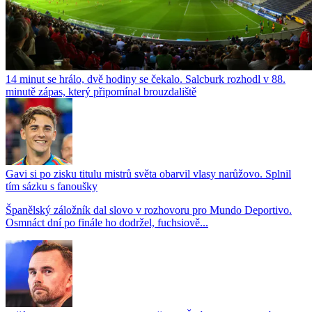
14 minut se hrálo, dvě hodiny se čekalo. Salcburk rozhodl v 88.
minutě zápas, který připomínal brouzdaliště
Gavi si po zisku titulu mistrů světa obarvil vlasy narůžovo. Splnil
tím sázku s fanoušky
Španělský záložník dal slovo v rozhovoru pro Mundo Deportivo.
Osmnáct dní po finále ho dodržel, fuchsiově...