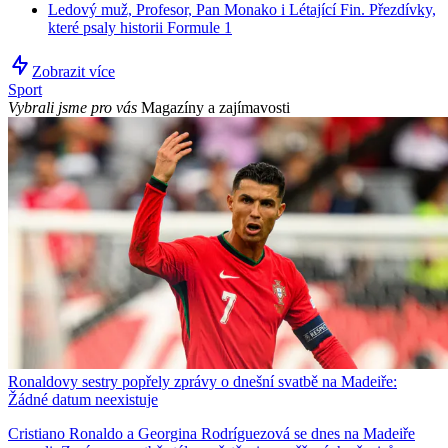
Ledový muž, Profesor, Pan Monako i Létající Fin. Přezdívky,
které psaly historii Formule 1
Zobrazit více
Sport
Vybrali jsme pro vás
Magazíny a zajímavosti
Ronaldovy sestry popřely zprávy o dnešní svatbě na Madeiře:
Žádné datum neexistuje
Cristiano Ronaldo a Georgina Rodríguezová se dnes na Madeiře