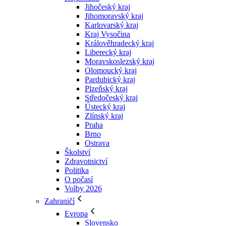
Jihočeský kraj
Jihomoravský kraj
Karlovarský kraj
Kraj Vysočina
Králověhradecký kraj
Liberecký kraj
Moravskoslezský kraj
Olomoucký kraj
Pardubický kraj
Plzeňský kraj
Středočeský kraj
Ústecký kraj
Zlínský kraj
Praha
Brno
Ostrava
Školství
Zdravotnictví
Politika
O počasí
Volby 2026
Zahraničí
Evropa
Slovensko