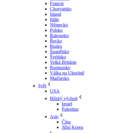
Francie
Chorvatsko
Island
Itálie
Německo
Polsko
Rakousko
Řecko
Rusko
Španělsko
Švédsko
Velká Británie
Rumunsko
Válka na Ukrajině
Maďarsko
Svět
USA
Blízký východ
Izrael
Palestina
Asie
Čína
Jižní Korea