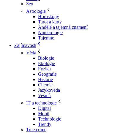
Sex
Astrologie
Horoskopy
Tarot a karty
Andělé a tajemná znamení
Numerologie
Tajemno
Zajímavosti
Věda
Biologie
Ekologie
Fyzika
Geografie
Historie
Chemie
Jazykověda
Vesmír
IT a technologie
Digital
Mobil
Technologie
Trendy
True crime