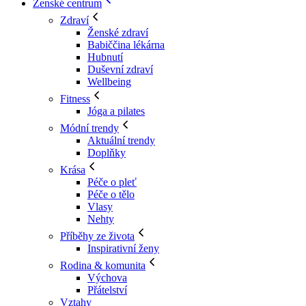
Ženské centrum
Zdraví
Ženské zdraví
Babiččina lékárna
Hubnutí
Duševní zdraví
Wellbeing
Fitness
Jóga a pilates
Módní trendy
Aktuální trendy
Doplňky
Krása
Péče o pleť
Péče o tělo
Vlasy
Nehty
Příběhy ze života
Inspirativní ženy
Rodina & komunita
Výchova
Přátelství
Vztahy