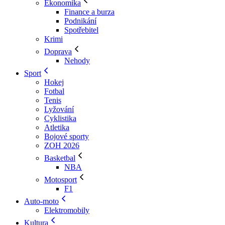
Ekonomika
Finance a burza
Podnikání
Spotřebitel
Krimi
Doprava
Nehody
Sport
Hokej
Fotbal
Tenis
Lyžování
Cyklistika
Atletika
Bojové sporty
ZOH 2026
Basketbal
NBA
Motosport
F1
Auto-moto
Elektromobily
Kultura