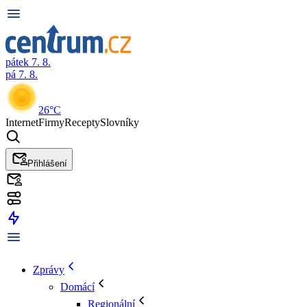
pátek 7. 8.
pá 7. 8.
26°C
Internet
Firmy
Recepty
Slovníky
Přihlášení
Zprávy
Domácí
Regionální