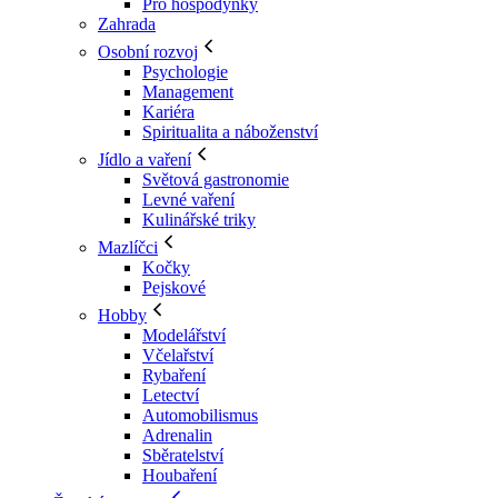
Pro hospodyňky
Zahrada
Osobní rozvoj
Psychologie
Management
Kariéra
Spiritualita a náboženství
Jídlo a vaření
Světová gastronomie
Levné vaření
Kulinářské triky
Mazlíčci
Kočky
Pejskové
Hobby
Modelářství
Včelařství
Rybaření
Letectví
Automobilismus
Adrenalin
Sběratelství
Houbaření