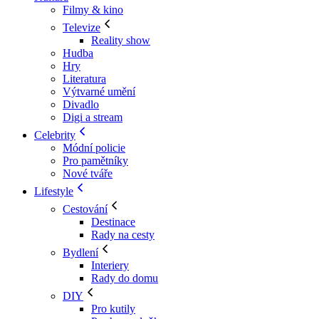
Filmy & kino
Televize
Reality show
Hudba
Hry
Literatura
Výtvarné umění
Divadlo
Digi a stream
Celebrity
Módní policie
Pro pamětníky
Nové tváře
Lifestyle
Cestování
Destinace
Rady na cesty
Bydlení
Interiery
Rady do domu
DIY
Pro kutily