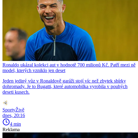
Ronaldo ukázal kolekci aut v hodnotě 700 milionů Kč. Patří mezi ně
model, kterých vzniklo jen deset
Jeden jediný vůz v Ronaldově garáži stojí víc než zbytek sbírky
dohromady. Je to Bugatti, které automobilka vyrobila v pouhých
deseti kusech.
SportyŽivě
dnes, 20:16
4 min
Reklama