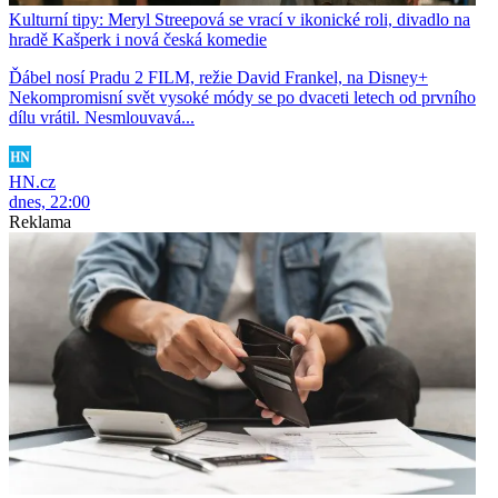
Kulturní tipy: Meryl Streepová se vrací v ikonické roli, divadlo na
hradě Kašperk i nová česká komedie
Ďábel nosí Pradu 2 FILM, režie David Frankel, na Disney+
Nekompromisní svět vysoké módy se po dvaceti letech od prvního
dílu vrátil. Nesmlouvavá...
HN.cz
dnes, 22:00
Reklama