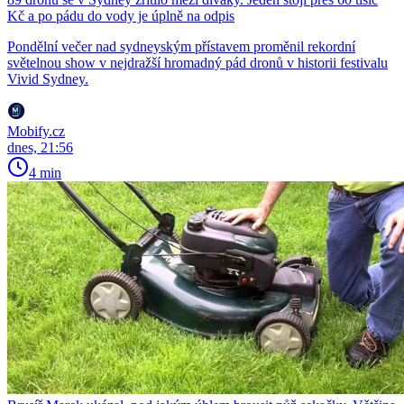
Kč a po pádu do vody je úplně na odpis
Pondělní večer nad sydneyským přístavem proměnil rekordní
světelnou show v nejdražší hromadný pád dronů v historii festivalu
Vivid Sydney.
Mobify.cz
dnes, 21:56
4 min