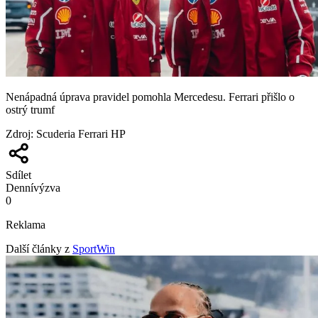
Nenápadná úprava pravidel pomohla Mercedesu. Ferrari přišlo o
ostrý trumf
Zdroj
:
Scuderia Ferrari HP
Sdílet
Denní
výzva
0
Reklama
Další články z
SportWin