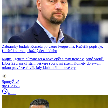
Zábranský buduje Kometu po vzoru Fergusona. Kučeřík popisuje,
jak šéf kontroluje každý detail klubu
Majitel, generální manažer a nově opět hlavní trenér v jedné osobě.
Libor Zábranský stáhl veškeré sportovní řízení Komety do svých
rukou právě ve chvíli, kdy klub míří do nové éry.
SportyŽivě
dnes, 20:23
4 min