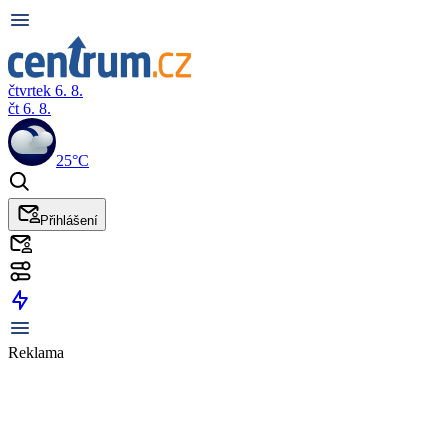
čtvrtek 6. 8.
čt 6. 8.
25°C
Přihlášení
Reklama