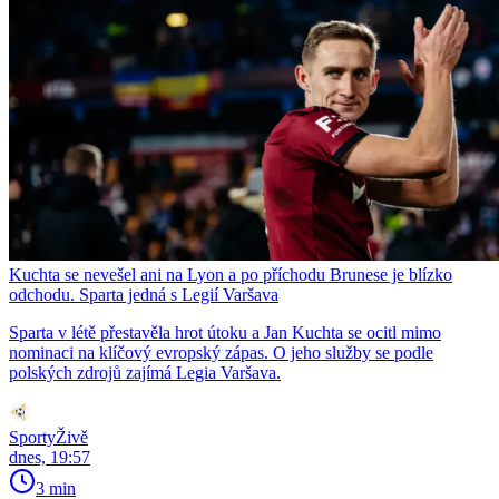
Kuchta se nevešel ani na Lyon a po příchodu Brunese je blízko
odchodu. Sparta jedná s Legií Varšava
Sparta v létě přestavěla hrot útoku a Jan Kuchta se ocitl mimo
nominaci na klíčový evropský zápas. O jeho služby se podle
polských zdrojů zajímá Legia Varšava.
SportyŽivě
dnes, 19:57
3 min