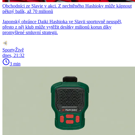
Obchodníci ze Slavie v akci. Z nechtěného Hashioky může kápnout
pěkný balík, až 70 milionů
Japonský obránce Daiki Hashioka ve Slavii sportovně neuspěl,
přesto z něj klub může vytěžit desítky milionů korun díky
promyšlené smluvní strategii.
SportyŽivě
dnes, 21:32
3 min