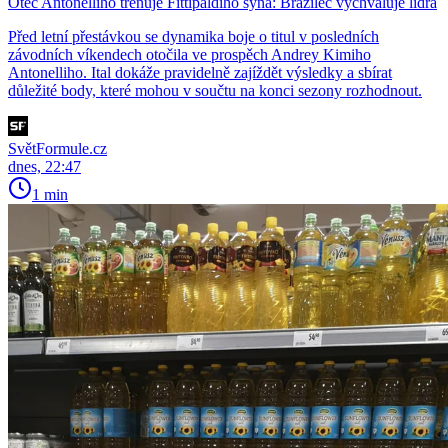
Otec Antonelliho trénuje Fittipaldiho syna: Brazilec vychvaluje lídra
Před letní přestávkou se dynamika boje o titul v posledních
závodních víkendech otočila ve prospěch Andrey Kimiho
Antonelliho. Ital dokáže pravidelně zajíždět výsledky a sbírat
důležité body, které mohou v součtu na konci sezony rozhodnout.
SvětFormule.cz
dnes, 22:47
1 min