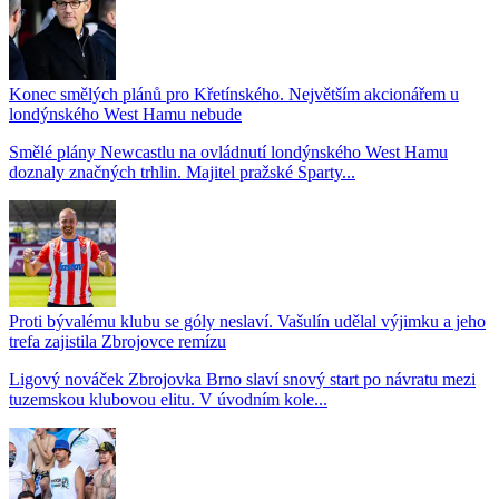
Konec smělých plánů pro Křetínského. Největším akcionářem u
londýnského West Hamu nebude
Smělé plány Newcastlu na ovládnutí londýnského West Hamu
doznaly značných trhlin. Majitel pražské Sparty...
Proti bývalému klubu se góly neslaví. Vašulín udělal výjimku a jeho
trefa zajistila Zbrojovce remízu
Ligový nováček Zbrojovka Brno slaví snový start po návratu mezi
tuzemskou klubovou elitu. V úvodním kole...