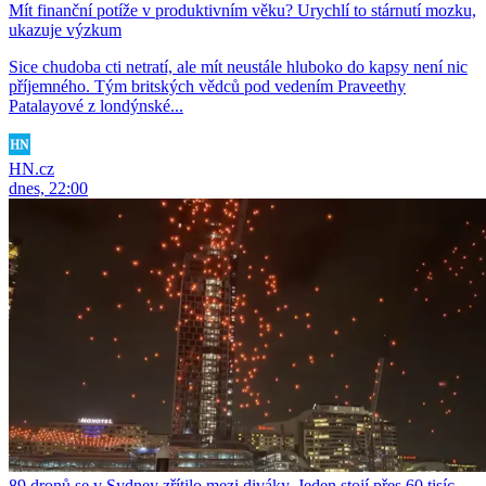
Mít finanční potíže v produktivním věku? Urychlí to stárnutí mozku,
ukazuje výzkum
Sice chudoba cti netratí, ale mít neustále hluboko do kapsy není nic
příjemného. Tým britských vědců pod vedením Praveethy
Patalayové z londýnské...
HN.cz
dnes, 22:00
89 dronů se v Sydney zřítilo mezi diváky. Jeden stojí přes 60 tisíc