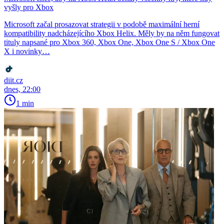
vyšly pro Xbox
Microsoft začal prosazovat strategii v podobě maximální herní
kompatibility nadcházejícího Xbox Helix. Měly by na něm fungovat
tituly napsané pro Xbox 360, Xbox One, Xbox One S / Xbox One
X i novinky…
diit.cz
dnes, 22:00
1 min