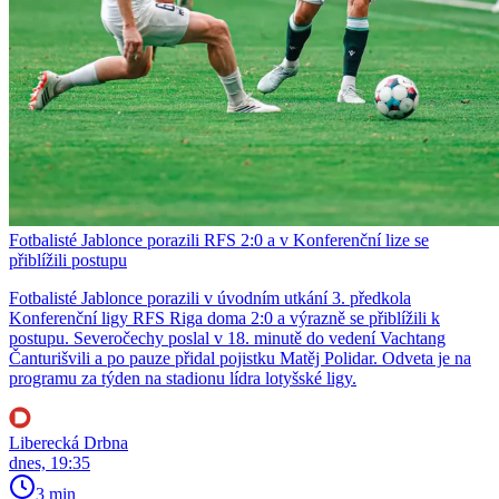
Fotbalisté Jablonce porazili RFS 2:0 a v Konferenční lize se
přiblížili postupu
Fotbalisté Jablonce porazili v úvodním utkání 3. předkola
Konferenční ligy RFS Riga doma 2:0 a výrazně se přiblížili k
postupu. Severočechy poslal v 18. minutě do vedení Vachtang
Čanturišvili a po pauze přidal pojistku Matěj Polidar. Odveta je na
programu za týden na stadionu lídra lotyšské ligy.
Liberecká Drbna
dnes, 19:35
3 min