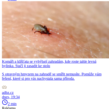
Komáři a klíšťata se vyhýbají zahradám, kde roste tahle levná
bylinka. Stačí ji zasadit ke stolu
S otravným hmyzem na zahradě se smířit nemusíte. Pomůže vám
řešení, které si pro vás nachystala sama příroda.
adbz.cz
dnes, 19:34
2 min
Reklama