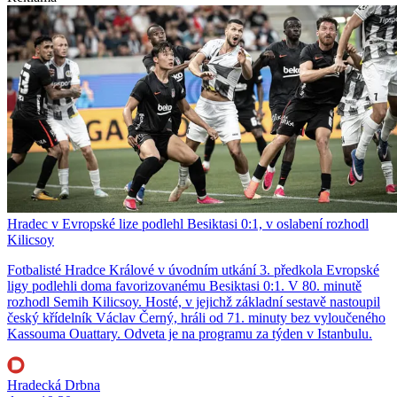
Hradec v Evropské lize podlehl Besiktasi 0:1, v oslabení rozhodl
Kilicsoy
Fotbalisté Hradce Králové v úvodním utkání 3. předkola Evropské
ligy podlehli doma favorizovanému Besiktasi 0:1. V 80. minutě
rozhodl Semih Kilicsoy. Hosté, v jejichž základní sestavě nastoupil
český křídelník Václav Černý, hráli od 71. minuty bez vyloučeného
Kassouma Ouattary. Odveta je na programu za týden v Istanbulu.
Hradecká Drbna