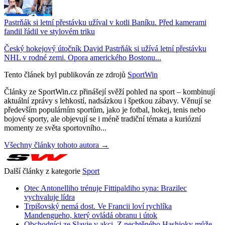
Pastrňák si letní přestávku užíval v kotli Baníku. Před kamerami
fandil řádil ve stylovém triku
Český hokejový útočník David Pastrňák si užívá letní přestávku
NHL v rodné zemi. Opora amerického Bostonu...
Tento článek byl publikován ze zdrojů
SportWin
Články ze SportWin.cz přinášejí svěží pohled na sport – kombinují
aktuální zprávy s lehkostí, nadsázkou i špetkou zábavy. Věnují se
především populárním sportům, jako je fotbal, hokej, tenis nebo
bojové sporty, ale objevují se i méně tradiční témata a kuriózní
momenty ze světa sportovního...
Všechny články tohoto autora →
Další články z kategorie
Sport
Otec Antonelliho trénuje Fittipaldiho syna: Brazilec
vychvaluje lídra
Trpišovský nemá dost. Ve Francii loví rychlíka
Mandengueho, který ovládá obranu i útok
Obchodníci ze Slavie v akci. Z nechtěného Hashioky může