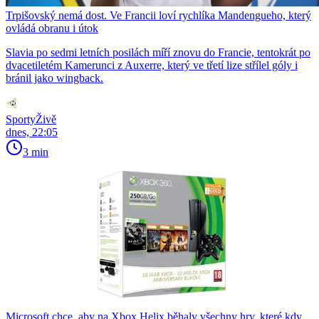
Trpišovský nemá dost. Ve Francii loví rychlíka Mandengueho, který
ovládá obranu i útok
Slavia po sedmi letních posilách míří znovu do Francie, tentokrát po
dvacetiletém Kamerunci z Auxerre, který ve třetí lize střílel góly i
bránil jako wingback.
SportyŽivě
dnes, 22:05
3 min
Microsoft chce, aby na Xbox Helix běhaly všechny hry, které kdy