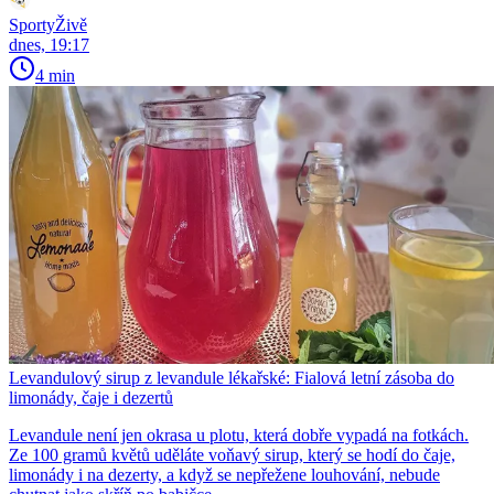
SportyŽivě
dnes, 19:17
4 min
Levandulový sirup z levandule lékařské: Fialová letní zásoba do
limonády, čaje i dezertů
Levandule není jen okrasa u plotu, která dobře vypadá na fotkách.
Ze 100 gramů květů uděláte voňavý sirup, který se hodí do čaje,
limonády i na dezerty, a když se nepřežene louhování, nebude