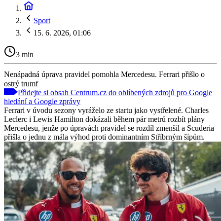
Sport
15. 6. 2026, 01:06
3 min
Nenápadná úprava pravidel pomohla Mercedesu. Ferrari přišlo o
ostrý trumf
Přidejte si obsah Centrum.cz do oblíbených zdrojů pro Google
hledání a Google zprávy
Ferrari v úvodu sezony vyráželo ze startu jako vystřelené. Charles
Leclerc i Lewis Hamilton dokázali během pár metrů rozbít plány
Mercedesu, jenže po úpravách pravidel se rozdíl zmenšil a Scuderia
přišla o jednu z mála výhod proti dominantním Stříbrným šípům.