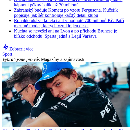
kápnout pěkný balík, až 70 milionů
Zábranský buduje Kometu po vzoru Fergusona. Kučeřík
popisuje, jak šéf kontroluje každý detail klubu
Ronaldo ukázal kolekci aut v hodnotě 700 milionů Kč. Patří
mezi ně model, kterých vzniklo jen deset
Kuchta se nevešel ani na Lyon a po příchodu Brunese je
blízko odchodu. Sparta jedná s Legií Varšava
Zobrazit více
Sport
Vybrali jsme pro vás
Magazíny a zajímavosti