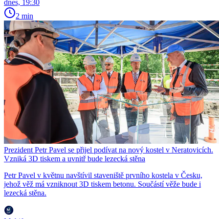
dnes, 19:30
2 min
Prezident Petr Pavel se přijel podívat na nový kostel v Neratovicích.
Vzniká 3D tiskem a uvnitř bude lezecká stěna
Petr Pavel v květnu navštívil staveniště prvního kostela v Česku,
jehož věž má vzniknout 3D tiskem betonu. Součástí věže bude i
lezecká stěna.