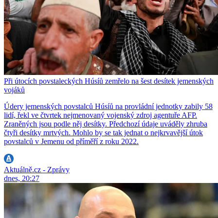
Při útocích povstaleckých Húsíů zemřelo na šest desítek jemenských
vojáků
Údery jemenských povstalců Húsíů na provládní jednotky zabily 58
lidí, řekl ve čtvrtek nejmenovaný vojenský zdroj agentuře AFP.
Zraněných jsou podle něj desítky. Předchozí údaje uváděly zhruba
čtyři desítky mrtvých. Mohlo by se tak jednat o nejkrvavější útok
povstalců v Jemenu od příměří z roku 2022.
Aktuálně.cz - Zprávy
dnes, 20:27