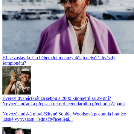
F1 se zastavila. Co během letní pauzy dělají největší hvězdy
šampionátu?
Everest dvanáctkrát za sebou a 2000 kilometrů za 29 dní?
Novozélanďanka přepsala rekord legendárního přechodu Alpami
Novozélandská ultraběžkyně Sophie Woodsová posunula hranice
lidské vytrvalosti. Jednačtyřicetiletá...