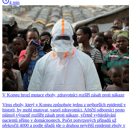
4 min
V Kongu hrozí mutace eboly, zdravotníci rozšíří zásah proti nákaze
Virus eboly, který v Kongu způsobuje jednu z nejhorších epidemií v
historii, by mohl mutovat, varují zdravotníci. Afričtí odborníci proto
plánují výrazně rozšířit zásah proti nákaze, včetně vyhledávání
pacientů přímo v domácnostech. Počet potvrzených případů už
překročil 4000 a podle úřadů jde o druhou největší epidemii eboly v