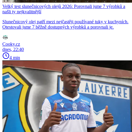
Velký test slunečnicových olejů 2026: Porovnali jsme 7 výrobků a
našli ty nejkvalitnější
Slunečnicový olej patří mezi nejčastěji používané tuky v kuchyních.
Otestovali jsme 7 běžně dostupných výrobků a porovnali je.
Cooky.cz
dnes, 22:40
4 min