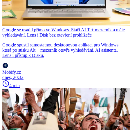
Google se usadil přímo ve Windows. Stačí ALT + mezerník a máte
vyhledávání, Lens i Disk bez otevření prohlížeče
Google spustil samostatnou desktopovou aplikaci pro Windows,
která po stisku Alt + mezerník otevře vyhledávání, AI asistenta,
Lens i přístup k Disku.
Mobify.cz
dnes, 20:32
4 min