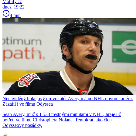
Mobify.cz
dnes, 19:22
4 min
Nenáviděný hokejový provokatér Avery má po NHL novou kariéru.
Zazářil i ve filmu Odyssea
Sean Avery, muž s 1 533 trestnými minutami v NHL, hraje už
potřetí ve filmu Christophera Nolana. Tentokrát jako člen
Odysseovy posádky.