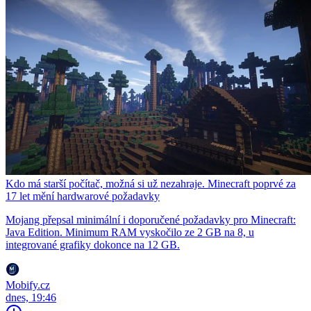
Kdo má starší počítač, možná si už nezahraje. Minecraft poprvé za
17 let mění hardwarové požadavky
Mojang přepsal minimální i doporučené požadavky pro Minecraft:
Java Edition. Minimum RAM vyskočilo ze 2 GB na 8, u
integrované grafiky dokonce na 12 GB.
Mobify.cz
dnes, 19:46