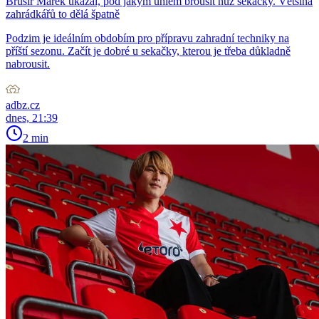
Brusíř Marek ukázal, pod jakým úhlem brousit nůž sekačky. Většina
zahrádkářů to dělá špatně
Podzim je ideálním obdobím pro přípravu zahradní techniky na
příští sezonu. Začít je dobré u sekačky, kterou je třeba důkladně
nabrousit.
adbz.cz
dnes, 21:39
2 min