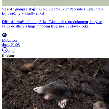
Váží 47 gramů a stojí 400 Kč. Reproduktor Parkside z Lidlu hraje
lépe, než by kdokoliv čekal
Dílenská značka Lidlu přišla s Bluetooth reproduktorem, který se
vejde do dlaně a hraje mnohem lépe, než by člověk čekal.
Mobify.cz
dnes, 21:08
3 min
Reklama