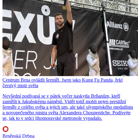
Centrum Brna ovládli šermíři. Jsem jako Kung Fu Panda, řekl
čerstvý mistr světa
Nevšední podívaná se v pátek večer naskytla Brňanům, kteří
zamířili k Jakubskému náměstí. Vidět totiž mohli nejen prestižní
šermíře z celého světa a jejich um, ale také olympijského medailistu
a novopečeného mistra světa Alexandera Choupenitche. Podívejte
se, jak to v srdci jihomoravské metropole vypadalo.
Brněnská Drbna