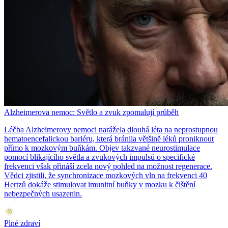
Alzheimerova nemoc: Světlo a zvuk zpomalují průběh
Léčba Alzheimerovy nemoci narážela dlouhá léta na neprostupnou
hematoencefalickou bariéru, která bránila většině léků proniknout
přímo k mozkovým buňkám. Objev takzvané neurostimulace
pomocí blikajícího světla a zvukových impulsů o specifické
frekvenci však přináší zcela nový pohled na možnost regenerace.
Vědci zjistili, že synchronizace mozkových vln na frekvenci 40
Hertzů dokáže stimulovat imunitní buňky v mozku k čištění
nebezpečných usazenin.
Plné zdraví