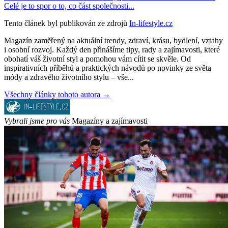
Celé je to spor o to, co část společnosti...
Tento článek byl publikován ze zdrojů
In-lifestyle.cz
Magazín zaměřený na aktuální trendy, zdraví, krásu, bydlení, vztahy
i osobní rozvoj. Každý den přinášíme tipy, rady a zajímavosti, které
obohatí váš životní styl a pomohou vám cítit se skvěle. Od
inspirativních příběhů a praktických návodů po novinky ze světa
módy a zdravého životního stylu – vše...
Všechny články tohoto autora →
Vybrali jsme pro vás
Magazíny a zajímavosti