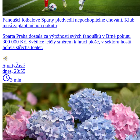
Fanoušci fotbalové Sparty předvedli nepochopitelné chování. Klub
musí zaplatit tučnou pokutu
Sparta Praha dostala za výtržnosti svých fanoušků v Brně pokutu
300 000 Kč. Světlice letěly směrem k hrací ploše, v sektoru hostů
hořela střecha toalet.
SportyŽivě
dnes, 20:55
3 min