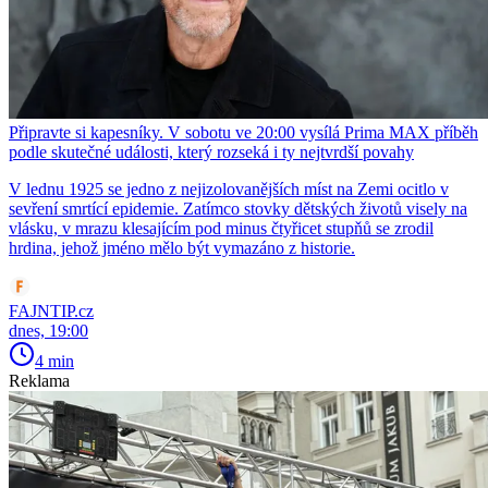
Připravte si kapesníky. V sobotu ve 20:00 vysílá Prima MAX příběh
podle skutečné události, který rozseká i ty nejtvrdší povahy
V lednu 1925 se jedno z nejizolovanějších míst na Zemi ocitlo v
sevření smrtící epidemie. Zatímco stovky dětských životů visely na
vlásku, v mrazu klesajícím pod minus čtyřicet stupňů se zrodil
hrdina, jehož jméno mělo být vymazáno z historie.
FAJNTIP.cz
dnes, 19:00
4 min
Reklama