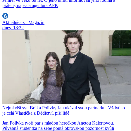
zemřel ve věku 69 let. O jeho úmrtí informovali jeho rodina a
přátelé, napsala agentura AFP.
Aktuálně.cz - Magazín
dnes, 18:22
Nejmladší syn Bolka Polívky Jan ukázal svou partnerku. Vždyť to
je celá Vlastička z Dědictví, píší lidé
Jan Polívka tvoří pár s mladou herečkou Anetou Kalertovou.
Půvabná studentka na sebe poutá obrovskou pozornost kvůli