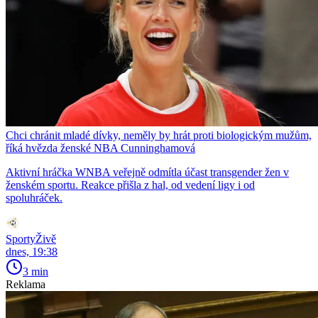
Chci chránit mladé dívky, neměly by hrát proti biologickým mužům,
říká hvězda ženské NBA Cunninghamová
Aktivní hráčka WNBA veřejně odmítla účast transgender žen v
ženském sportu. Reakce přišla z hal, od vedení ligy i od
spoluhráček.
SportyŽivě
dnes, 19:38
3 min
Reklama