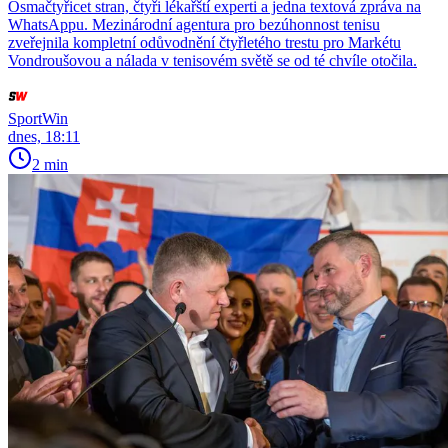
Osmačtyřicet stran, čtyři lékařští experti a jedna textová zpráva na
WhatsAppu. Mezinárodní agentura pro bezúhonnost tenisu
zveřejnila kompletní odůvodnění čtyřletého trestu pro Markétu
Vondroušovou a nálada v tenisovém světě se od té chvíle otočila.
SportWin
dnes, 18:11
2 min