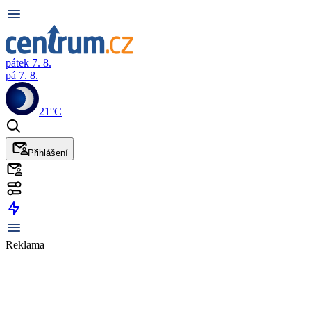
pátek 7. 8.
pá 7. 8.
21°C
Přihlášení
Reklama