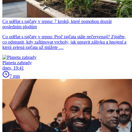
Co udělat s rajčaty v srpnu: 7 kroků, které pomohou dozrát
posledním plodům
Co udělat s rajčaty v srpnu: Proč rajčata stále nečervenají? Zjistěte,
co odstranit, kdy zaštipovat vrcholy, jak upravit zálivku a hnojení a
která zelená rajčata už můžete …
Planeta zahrady
dnes, 19:41
7 min