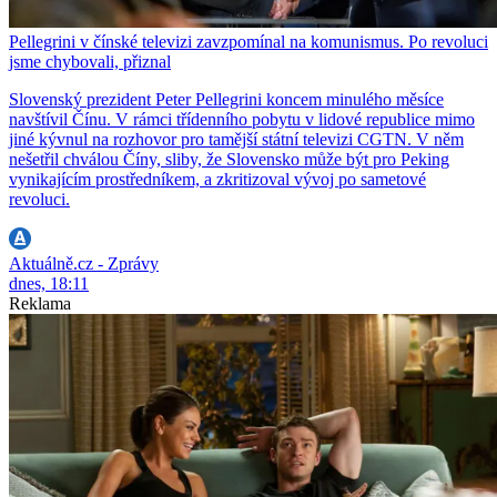
Pellegrini v čínské televizi zavzpomínal na komunismus. Po revoluci
jsme chybovali, přiznal
Slovenský prezident Peter Pellegrini koncem minulého měsíce
navštívil Čínu. V rámci třídenního pobytu v lidové republice mimo
jiné kývnul na rozhovor pro tamější státní televizi CGTN. V něm
nešetřil chválou Číny, sliby, že Slovensko může být pro Peking
vynikajícím prostředníkem, a zkritizoval vývoj po sametové
revoluci.
Aktuálně.cz - Zprávy
dnes, 18:11
Reklama