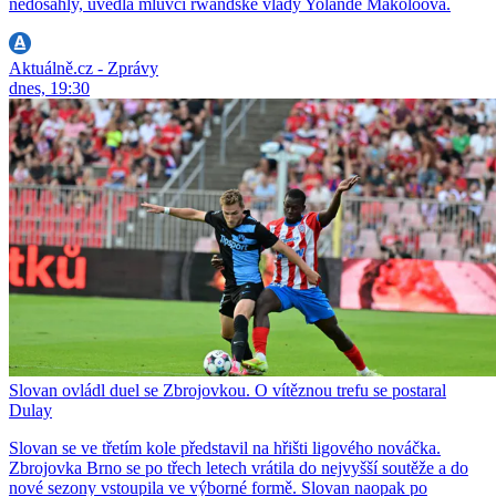
nedosáhly, uvedla mluvčí rwandské vlády Yolande Makoloová.
Aktuálně.cz - Zprávy
dnes, 19:30
Slovan ovládl duel se Zbrojovkou. O vítěznou trefu se postaral
Dulay
Slovan se ve třetím kole představil na hřišti ligového nováčka.
Zbrojovka Brno se po třech letech vrátila do nejvyšší soutěže a do
nové sezony vstoupila ve výborné formě. Slovan naopak po