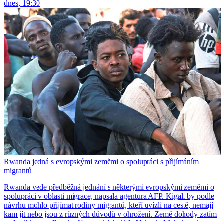
dnes, 19:30
Rwanda jedná s evropskými zeměmi o spolupráci s přijímáním
migrantů
Rwanda vede předběžná jednání s některými evropskými zeměmi o
spolupráci v oblasti migrace, napsala agentura AFP. Kigali by podle
návrhu mohlo přijímat rodiny migrantů, kteří uvízli na cestě, nemají
kam jít nebo jsou z různých důvodů v ohrožení. Země dohody zatím