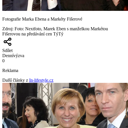
Fotografie Marka Ebena a Markéty Fišerové
Zdroj
:
Foto: Nextfoto, Marek Eben s manželkou Markétou
Fišerovou na předávání cen TýTý
Sdílet
Denní
výzva
0
Reklama
Další články z
In-lifestyle.cz