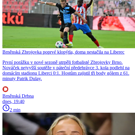
Brněnská Zbrojovka poprvé klopýtla, doma nestačila na Liberec
První porážku v nové sezoně utrpěli fotbalisté Zbrojovky Brno.
Nováček nejvyšší soutěže v páteční předehrávce 3. kola podlehl na
domácím stadionu Liberci 0:1. Hostům zajistil tři body gólem z 61.
minuty Patrik Dulay.
Brněnská Drbna
dnes, 19:40
2 min