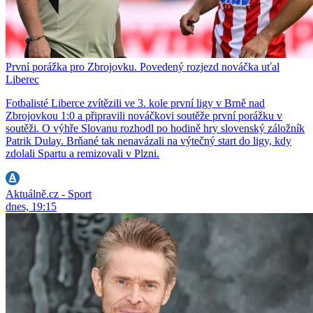
První porážka pro Zbrojovku. Povedený rozjezd nováčka uťal
Liberec
Fotbalisté Liberce zvítězili ve 3. kole první ligy v Brně nad
Zbrojovkou 1:0 a připravili nováčkovi soutěže první porážku v
soutěži. O výhře Slovanu rozhodl po hodině hry slovenský záložník
Patrik Dulay. Brňané tak nenavázali na výtečný start do ligy, kdy
zdolali Spartu a remizovali v Plzni.
Aktuálně.cz - Sport
dnes, 19:15