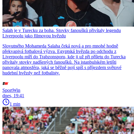
Salah je v Turecku za boha. Stovky fanoušků přivítaly legendu
Liverpoolu jako filmovou hvězdu
Slovutného Mohameda Salaha čeká nová a pro mnohé hodně
překvapivá fotbalová výzva. Egyptská hvězda po odchodu z
Liverpoolu míří do Trabzonsporu, kde ji už při příletu do Turecka
přivítaly stovky nadšených fanoušků. Na istanbulském letišti
panovala atmosféra, jaká se běžně pojí spíš s příjezdem světové
hudební hvězdy než fotbalisty.
SportWin
dnes, 19:41
1 min