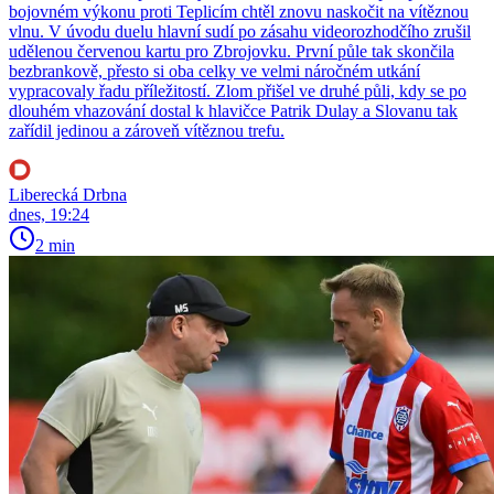
bojovném výkonu proti Teplicím chtěl znovu naskočit na vítěznou
vlnu. V úvodu duelu hlavní sudí po zásahu videorozhodčího zrušil
udělenou červenou kartu pro Zbrojovku. První půle tak skončila
bezbrankově, přesto si oba celky ve velmi náročném utkání
vypracovaly řadu příležitostí. Zlom přišel ve druhé půli, kdy se po
dlouhém vhazování dostal k hlavičce Patrik Dulay a Slovanu tak
zařídil jedinou a zároveň vítěznou trefu.
Liberecká Drbna
dnes, 19:24
2 min