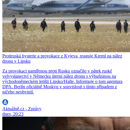
Protiruská hysterie a provokace z Kyjeva, reaguje Kreml na nález
dronu v Lipsku
Za provokaci namířenou proti Rusku označilo v pátek ruské
velvyslanectví v Německu úterní nález dronu s výbušninou na
východoněmeckém letišti Lipsko/Halle. Informuje o tom agentura
DPA. Berlín oficiálně Moskvu v souvislosti s tímto případem z
ničeho neobvinil.
Aktuálně.cz - Zprávy
dnes, 20:23