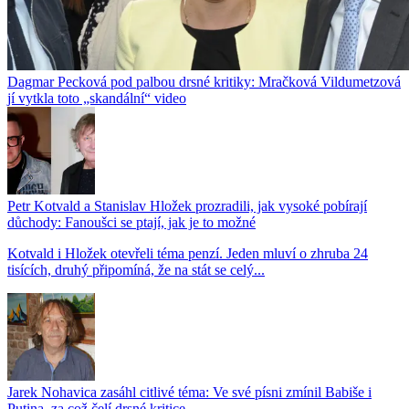
Dagmar Pecková pod palbou drsné kritiky: Mračková Vildumetzová
jí vytkla toto „skandální“ video
Petr Kotvald a Stanislav Hložek prozradili, jak vysoké pobírají
důchody: Fanoušci se ptají, jak je to možné
Kotvald i Hložek otevřeli téma penzí. Jeden mluví o zhruba 24
tisících, druhý připomíná, že na stát se celý...
Jarek Nohavica zasáhl citlivé téma: Ve své písni zmínil Babiše i
Putina, za což čelí drsné kritice