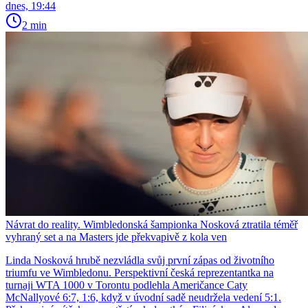
dnes, 19:44
2 min
Návrat do reality. Wimbledonská šampionka Nosková ztratila téměř
vyhraný set a na Masters jde překvapivě z kola ven
Linda Nosková hrubě nezvládla svůj první zápas od životního
triumfu ve Wimbledonu. Perspektivní česká reprezentantka na
turnaji WTA 1000 v Torontu podlehla Američance Caty
McNallyové 6:7, 1:6, když v úvodní sadě neudržela vedení 5:1.