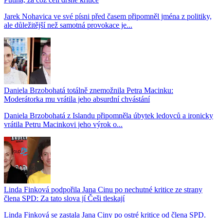
Jarek Nohavica ve své písni před časem připomněl jména z politiky,
ale důležitější než samotná provokace je...
Daniela Brzobohatá totálně znemožnila Petra Macinku:
Moderátorka mu vrátila jeho absurdní chvástání
Daniela Brzobohatá z Islandu připomněla úbytek ledovců a ironicky
vrátila Petru Macinkovi jeho výrok o...
Linda Finková podpořila Jana Cinu po nechutné kritice ze strany
člena SPD: Za tato slova jí Češi tleskají
Linda Finková se zastala Jana Ciny po ostré kritice od člena SPD.