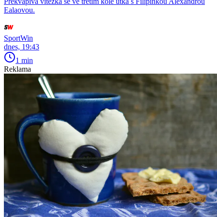
Překvapivá vítězka se ve třetím kole utká s Filipínkou Alexandrou
Ealaovou.
SportWin
dnes, 19:43
1 min
Reklama