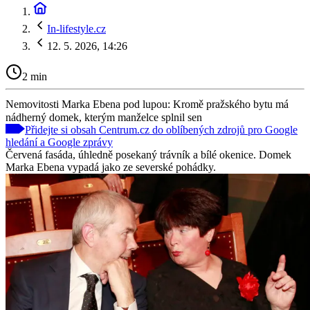
In-lifestyle.cz
12. 5. 2026, 14:26
2 min
Nemovitosti Marka Ebena pod lupou: Kromě pražského bytu má
nádherný domek, kterým manželce splnil sen
Přidejte si obsah Centrum.cz do oblíbených zdrojů pro Google
hledání a Google zprávy
Červená fasáda, úhledně posekaný trávník a bílé okenice. Domek
Marka Ebena vypadá jako ze severské pohádky.