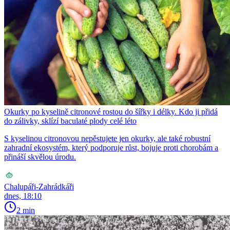
Okurky po kyselině citronové rostou do šířky i délky. Kdo ji přidá
do zálivky, sklízí baculaté plody celé léto
S kyselinou citronovou nepěstujete jen okurky, ale také robustní
zahradní ekosystém, který podporuje růst, bojuje proti chorobám a
přináší skvělou úrodu.
Chalupáři-Zahrádkáři
dnes, 18:10
2 min