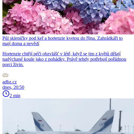
Půl skleničky pod keř a hortenzie kvetou do října. Zahrádkáři to
mají doma a nevědí
Hortenzie chtějí péči obzvlášť v létě, když se jim z květů dělají
nadýchané koule jako z pohádky. Právě tehdy potřebují pořádnou
porci živin.
adbz.cz
dnes, 20:50
2 min