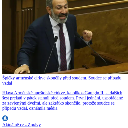
Špičky arménské církve skončily před soudem. Soudce se případu
vzdal
Hlava Arménské apoštolské církve, katolikos Garegin II., a dalších
šest prelátů v pátek stanuli před soudem. První jednání, uspořádané
za zavřenými dveřmi, ale zakrátko skončilo, protože soudce se
případu vzdal, oznámila média.
Aktuálně.cz - Zprávy