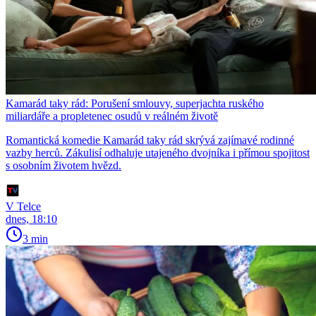
Kamarád taky rád: Porušení smlouvy, superjachta ruského
miliardáře a propletenec osudů v reálném životě
Romantická komedie Kamarád taky rád skrývá zajímavé rodinné
vazby herců. Zákulisí odhaluje utajeného dvojníka i přímou spojitost
s osobním životem hvězd.
V Telce
dnes, 18:10
3 min