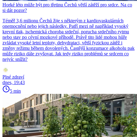
Horké léto může být pro třetinu Čechů větší zátěží pro srdce. Na co
si dát pozor?
Téměř 3,6 milionu Čechů žije s některým z kardiovaskulárních
onemocnění nebo jejich následky. Patří mezi ně například vysoký
krevní tlak, ischemická choroba srdeční, porucha srdečního rytmu
nebo stav po cévní mozkové příhodě. Právě tito lidé mohou hůře
zvládat vysoké letní teploty, dehydrataci, větší fyzickou zátěž i
změny režimu během dovolených. Častější konzumace alkoholu pak
může riziko dále zvyšovat. Jak tedy riziko problémů se srdcem co
nejvíc snížit?
Plné zdraví
dnes, 19:43
5 min