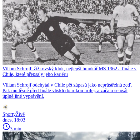
Viliam Schrojf: žižkovský kluk, nejlepší brankář MS 1962 a finále v
Chile, které přepsaly jeho kariéru
Viliam Schrojf odchytal v Chile pět zápasů jako neprůstřelná zeď.
Pak mu těsně před finále vtiskli do rukou trofej, a začalo se psát
úplně jiné vyprávění.
SportyŽivě
dnes, 18:03
3 min