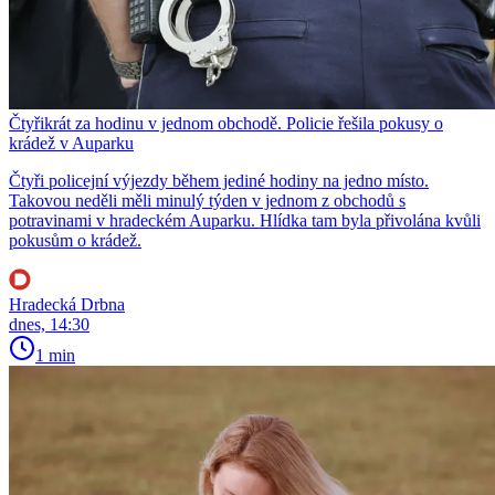
Čtyřikrát za hodinu v jednom obchodě. Policie řešila pokusy o
krádež v Auparku
Čtyři policejní výjezdy během jediné hodiny na jedno místo.
Takovou neděli měli minulý týden v jednom z obchodů s
potravinami v hradeckém Auparku. Hlídka tam byla přivolána kvůli
pokusům o krádež.
Hradecká Drbna
dnes, 14:30
1 min