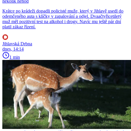
několik nehod
Krátce po krádeži dopadli policisté muže, který v Jihlavě usedl do
odemčeného auta s klíčky v zapalování a odjel. Dvaačtyřicetiletý
muž měl pozitivní test na alkohol i drogy. Navíc mu ještě pár dní
platil zákaz řízení.
Jihlavská Drbna
dnes, 14:14
1 min