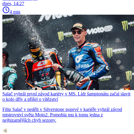
dnes, 14:27
4 min
Salač vyhrál první závod kariéry v MS. Lídr šampionátu začal slavit
o kolo dřív a přišel o vítězství
Filip Salač v neděli v Silverstone poprvé v kariéře vyhrál závod
mistrovství světa Moto2. Pomohla mu k tomu jedna z
nejbizarnějších chyb sezony.