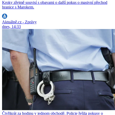
Kroky zřejmě souvisí s obavami o další pokus o masivní přechod
hranice s Marokem.
Aktuálně.cz - Zprávy
dnes, 14:33
Čtyřikrát za hodinu v jednom obchodě. Policie řešila pokusy o