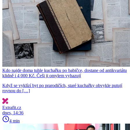
Kdo najde doma tuhle kuchařku po babičce, dostane od antikvariátu
klidně i 4 000 Kč. Češi ji omylem vyhazují
Když se vyklízí byt po prarodičích, staré kuchařky obvykle putují
rovnou do […]
Extrafit.cz
dnes, 14:36
4 min