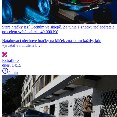
Staré hračky leží Čechům ve sklepě. Za tuhle 1 značku teď sběratelé
po celém světě nabízí i 40 000 Kč
Natahovací plechové hračky na klíček zná skoro každý, kdo
vyrůstal v minulém […]
Extrafit.cz
dnes, 14:15
4 min