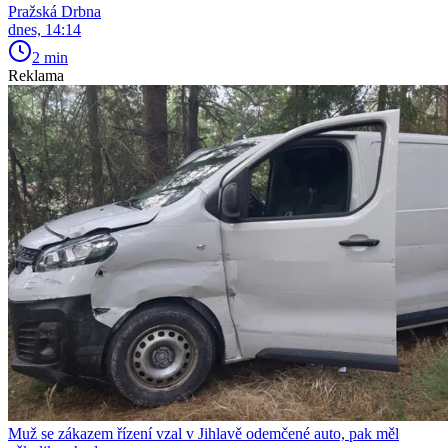
Pražská Drbna
dnes, 14:14
2 min
Reklama
Muž se zákazem řízení vzal v Jihlavě odemčené auto, pak měl