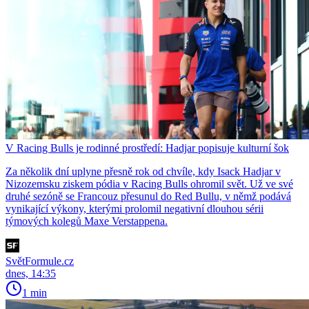
V Racing Bulls je rodinné prostředí: Hadjar popisuje kulturní šok
Za několik dní uplyne přesně rok od chvíle, kdy Isack Hadjar v
Nizozemsku ziskem pódia v Racing Bulls ohromil svět. Už ve své
druhé sezóně se Francouz přesunul do Red Bullu, v němž podává
vynikající výkony, kterými prolomil negativní dlouhou sérii
týmových kolegů Maxe Verstappena.
SvětFormule.cz
dnes, 14:35
1 min