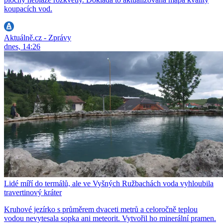
koupacích vod.
Aktuálně.cz - Zprávy
dnes, 14:26
Lidé míří do termálů, ale ve Vyšných Ružbachách voda vyhloubila
travertinový kráter
Kruhové jezírko s průměrem dvaceti metrů a celoročně teplou
vodou nevytesala sopka ani meteorit. Vytvořil ho minerální pramen.