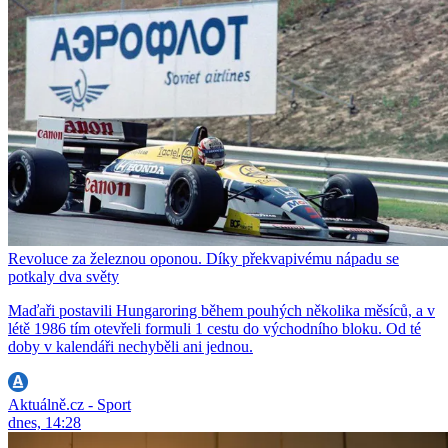
Revoluce za železnou oponou. Díky překvapivému nápadu se
potkaly dva světy
Maďaři postavili Hungaroring během pouhých několika měsíců, a v
létě 1986 tím otevřeli formuli 1 cestu do východního bloku. Od té
doby v kalendáři nechyběli ani jednou.
Aktuálně.cz - Sport
dnes, 14:28