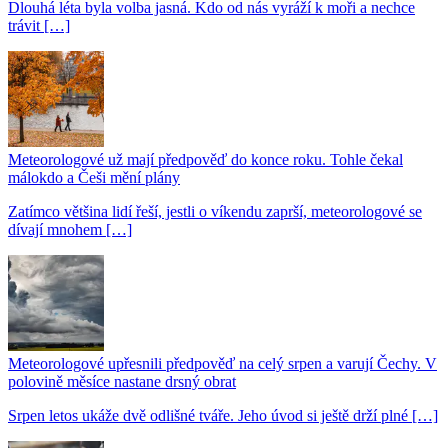
Dlouhá léta byla volba jasná. Kdo od nás vyráží k moři a nechce
trávit […]
Meteorologové už mají předpověď do konce roku. Tohle čekal
málokdo a Češi mění plány
Zatímco většina lidí řeší, jestli o víkendu zaprší, meteorologové se
dívají mnohem […]
Meteorologové upřesnili předpověď na celý srpen a varují Čechy. V
polovině měsíce nastane drsný obrat
Srpen letos ukáže dvě odlišné tváře. Jeho úvod si ještě drží plné […]