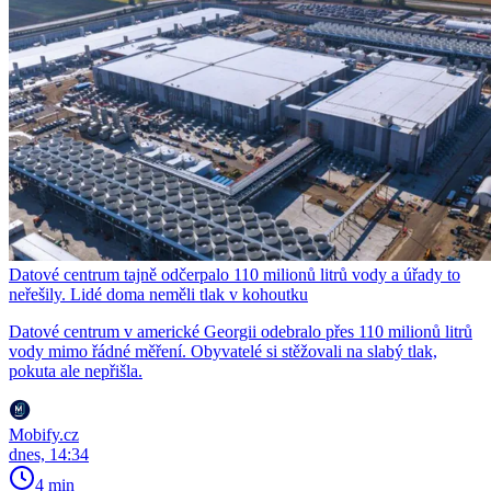
Datové centrum tajně odčerpalo 110 milionů litrů vody a úřady to
neřešily. Lidé doma neměli tlak v kohoutku
Datové centrum v americké Georgii odebralo přes 110 milionů litrů
vody mimo řádné měření. Obyvatelé si stěžovali na slabý tlak,
pokuta ale nepřišla.
Mobify.cz
dnes, 14:34
4 min