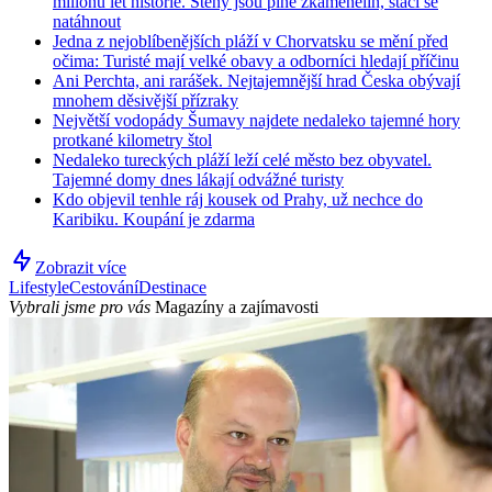
milionů let historie. Stěny jsou plné zkamenělin, stačí se
natáhnout
Jedna z nejoblíbenějších pláží v Chorvatsku se mění před
očima: Turisté mají velké obavy a odborníci hledají příčinu
Ani Perchta, ani rarášek. Nejtajemnější hrad Česka obývají
mnohem děsivější přízraky
Největší vodopády Šumavy najdete nedaleko tajemné hory
protkané kilometry štol
Nedaleko tureckých pláží leží celé město bez obyvatel.
Tajemné domy dnes lákají odvážné turisty
Kdo objevil tenhle ráj kousek od Prahy, už nechce do
Karibiku. Koupání je zdarma
Zobrazit více
Lifestyle
Cestování
Destinace
Vybrali jsme pro vás
Magazíny a zajímavosti