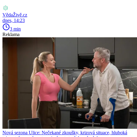
VědaŽivě.cz
dnes, 14:23
3 min
Reklama
Nová sezona Ulice: Nečekané zkoušky, krizová situace, hluboká