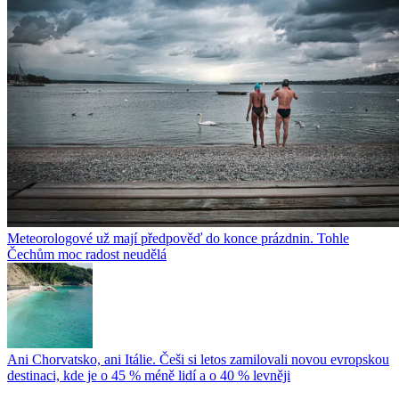
Meteorologové už mají předpověď do konce prázdnin. Tohle
Čechům moc radost neudělá
Ani Chorvatsko, ani Itálie. Češi si letos zamilovali novou evropskou
destinaci, kde je o 45 % méně lidí a o 40 % levněji