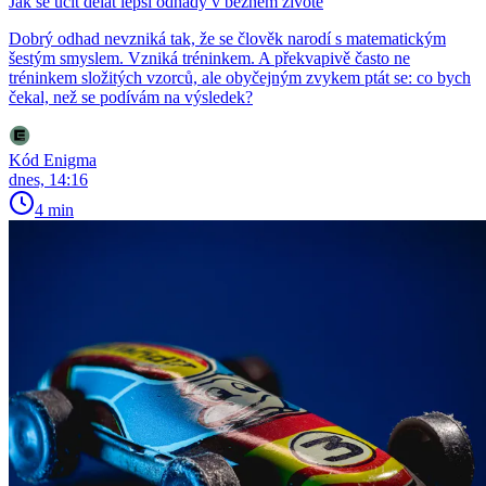
Jak se učit dělat lepší odhady v běžném životě
Dobrý odhad nevzniká tak, že se člověk narodí s matematickým
šestým smyslem. Vzniká tréninkem. A překvapivě často ne
tréninkem složitých vzorců, ale obyčejným zvykem ptát se: co bych
čekal, než se podívám na výsledek?
Kód Enigma
dnes, 14:16
4 min