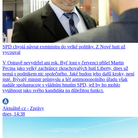
SPD chystá návrat exministra do velké politiky. Z Nové huti už
vycouval
V Ostravě nevydržel ani rok. Byť loni v červenci přišel Martin
Pecina jako velký zachránce zkrachovalých hutí Liberty, dnes už
nemá s podnikem nic společného. Jaké budou jeho další kroky, není
jisté. Bývalý ministr průmyslu a šéf antimonopolního úřadu však
nadále spolupracuje s vládním hnutím SPD, jež by ho mohlo
vytáhnout jako svého kandidáta na důležitou funkci.
Aktuálně.cz - Zprávy
dnes, 14:38