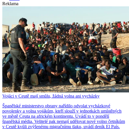
Reklama
Vojáci v Ceutě mají smůlu, žádná volna ani vycházky
Španělské ministerstvo obrany nařídilo odvolat vycházkové
povolenky a volna vojákům, kteří slouží v jednotkách umístěných
ve městě Ceuta na africkém kontinentu. Uvádí to v pondělí
španělská média. Velitelé pak nemají udělovat nové volno četníkům
v Ceutě kvůli zvýšenému migračnímu tlaku, uvádí deník El País.