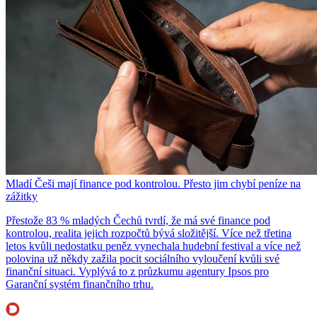
Mladí Češi mají finance pod kontrolou. Přesto jim chybí peníze na
zážitky
Přestože 83 % mladých Čechů tvrdí, že má své finance pod
kontrolou, realita jejich rozpočtů bývá složitější. Více než třetina
letos kvůli nedostatku peněz vynechala hudební festival a více než
polovina už někdy zažila pocit sociálního vyloučení kvůli své
finanční situaci. Vyplývá to z průzkumu agentury Ipsos pro
Garanční systém finančního trhu.