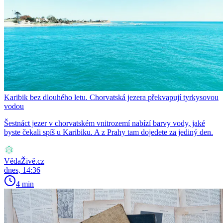
Karibik bez dlouhého letu. Chorvatská jezera překvapují tyrkysovou
vodou
Šestnáct jezer v chorvatském vnitrozemí nabízí barvy vody, jaké
byste čekali spíš u Karibiku. A z Prahy tam dojedete za jediný den.
VědaŽivě.cz
dnes, 14:36
4 min