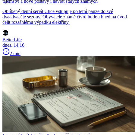
tajemství a nové postavy i návrat starých známých
Oblíbený denní seriál Ulice vstupuje po letní pauze do své
dvaadvacáté sezony. Obyvatelé známé čtvrti budou hned na úvod
čelit rozsáhlému výpadku elektřiny.
BetterLife
dnes, 14:16
2 min