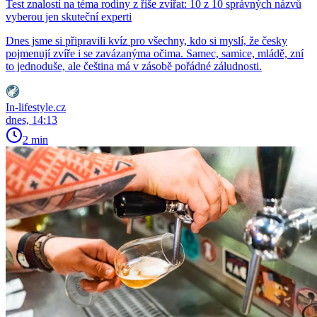
Test znalostí na téma rodiny z říše zvířat: 10 z 10 správných názvů
vyberou jen skuteční experti
Dnes jsme si připravili kvíz pro všechny, kdo si myslí, že česky
pojmenují zvíře i se zavázanýma očima. Samec, samice, mládě, zní
to jednoduše, ale čeština má v zásobě pořádné záludnosti.
In-lifestyle.cz
dnes, 14:13
2 min