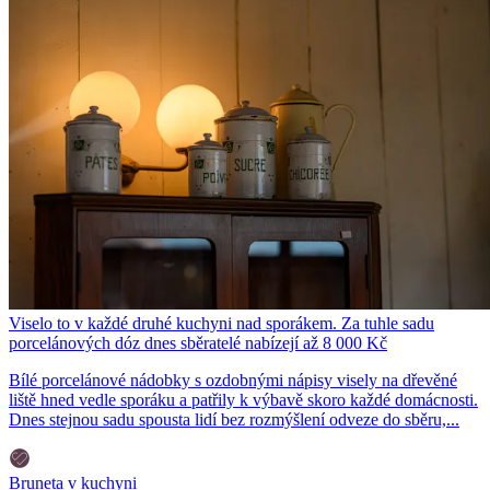
Viselo to v každé druhé kuchyni nad sporákem. Za tuhle sadu
porcelánových dóz dnes sběratelé nabízejí až 8 000 Kč
Bílé porcelánové nádobky s ozdobnými nápisy visely na dřevěné
liště hned vedle sporáku a patřily k výbavě skoro každé domácnosti.
Dnes stejnou sadu spousta lidí bez rozmýšlení odveze do sběru,...
Bruneta v kuchyni