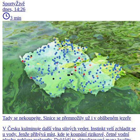
SportyŽivě
dnes, 14:26
3 min
Tady se nekoupejte. Sinice se přemnožily už i v oblíbeném jezeře
V Česku kulminuje další vlna silných veder. Instinkt velí zchladit se
u vody. Jenže přibývá míst, kde je koupání rizikové, četné vodní
plochy neblaze rozkvetly. Dokládá to aktualizovaná mapa kvality