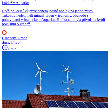
krádež v Auparku
Čtyři policejní výjezdy během jediné hodiny na jedno místo.
Takovou neděli měli minulý týden v jednom z obchodů s
potravinami v hradeckém Auparku. Hlídka tam byla přivolána kvůli
pokusům o krádež.
Hradecká Drbna
dnes, 14:30
1 min