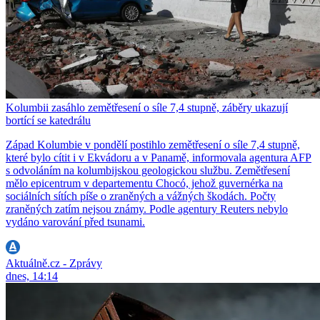
Kolumbii zasáhlo zemětřesení o síle 7,4 stupně, záběry ukazují
bortící se katedrálu
Západ Kolumbie v pondělí postihlo zemětřesení o síle 7,4 stupně,
které bylo cítit i v Ekvádoru a v Panamě, informovala agentura AFP
s odvoláním na kolumbijskou geologickou službu. Zemětřesení
mělo epicentrum v departementu Chocó, jehož guvernérka na
sociálních sítích píše o zraněných a vážných škodách. Počty
zraněných zatím nejsou známy. Podle agentury Reuters nebylo
vydáno varování před tsunami.
Aktuálně.cz - Zprávy
dnes, 14:14