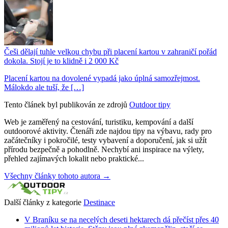
Češi dělají tuhle velkou chybu při placení kartou v zahraničí pořád
dokola. Stojí je to klidně i 2 000 Kč
Placení kartou na dovolené vypadá jako úplná samozřejmost.
Málokdo ale tuší, že […]
Tento článek byl publikován ze zdrojů
Outdoor tipy
Web je zaměřený na cestování, turistiku, kempování a další
outdoorové aktivity. Čtenáři zde najdou tipy na výbavu, rady pro
začátečníky i pokročilé, testy vybavení a doporučení, jak si užít
přírodu bezpečně a pohodlně. Nechybí ani inspirace na výlety,
přehled zajímavých lokalit nebo praktické...
Všechny články tohoto autora →
Další články z kategorie
Destinace
V Braníku se na necelých deseti hektarech dá přečíst přes 40