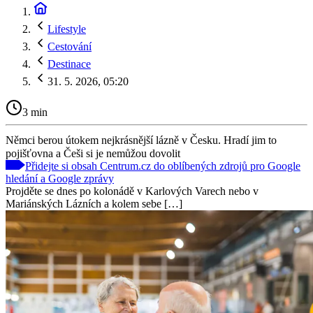
Lifestyle
Cestování
Destinace
31. 5. 2026, 05:20
3 min
Němci berou útokem nejkrásnější lázně v Česku. Hradí jim to
pojišťovna a Češi si je nemůžou dovolit
Přidejte si obsah Centrum.cz do oblíbených zdrojů pro Google
hledání a Google zprávy
Projděte se dnes po kolonádě v Karlových Varech nebo v
Mariánských Lázních a kolem sebe […]