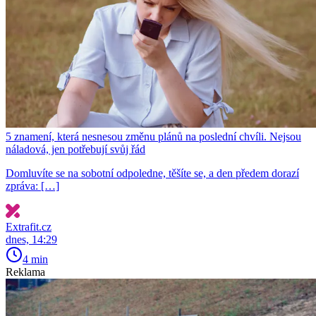
5 znamení, která nesnesou změnu plánů na poslední chvíli. Nejsou
náladová, jen potřebují svůj řád
Domluvíte se na sobotní odpoledne, těšíte se, a den předem dorazí
zpráva: […]
Extrafit.cz
dnes, 14:29
4 min
Reklama