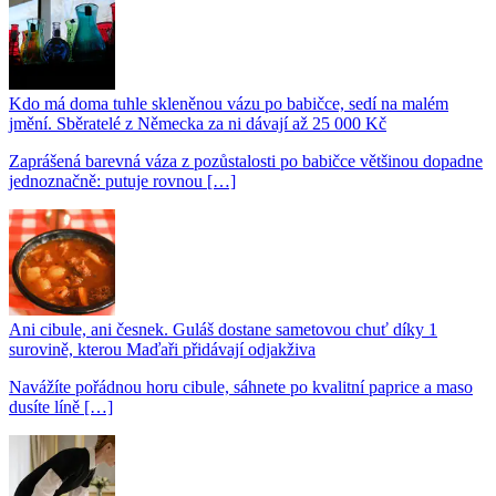
Kdo má doma tuhle skleněnou vázu po babičce, sedí na malém
jmění. Sběratelé z Německa za ni dávají až 25 000 Kč
Zaprášená barevná váza z pozůstalosti po babičce většinou dopadne
jednoznačně: putuje rovnou […]
Ani cibule, ani česnek. Guláš dostane sametovou chuť díky 1
surovině, kterou Maďaři přidávají odjakživa
Navážíte pořádnou horu cibule, sáhnete po kvalitní paprice a maso
dusíte líně […]