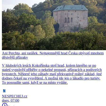
Ani Perchta, ani rarášek. Nejtajemnější hrad Česka obývají mnohem
děsivější přízraky
V hlubokých lesích Kokořínska stojí hrad, kolem kterého se po
staletí vyprávějí příběhy o pekelné propasti, přízracích a podivných
bytostech. Některé jeho záhady mají překvapivě reálný základ, jiné
dodnes čekají na vysvětlení. A možná jde jen o lákadlo pro turisty.
To posoudíte sami, když se na místo vydáte.
NESPECHEJ.cz
dnes, 07:00