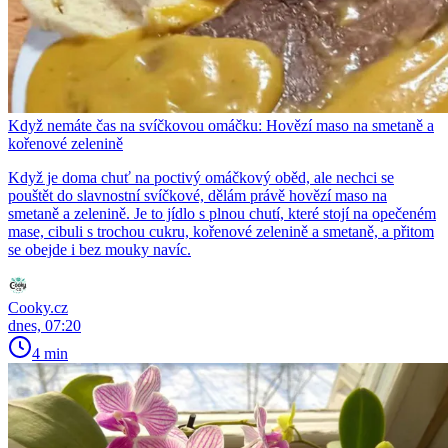
Když nemáte čas na svíčkovou omáčku: Hovězí maso na smetaně a
kořenové zelenině
Když je doma chuť na poctivý omáčkový oběd, ale nechci se
pouštět do slavnostní svíčkové, dělám právě hovězí maso na
smetaně a zelenině. Je to jídlo s plnou chutí, které stojí na opečeném
mase, cibuli s trochou cukru, kořenové zelenině a smetaně, a přitom
se obejde i bez mouky navíc.
Cooky.cz
dnes, 07:20
4 min