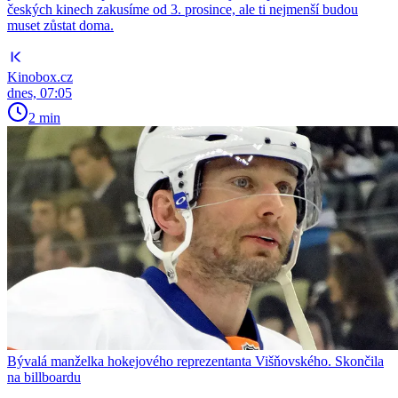
českých kinech zakusíme od 3. prosince, ale ti nejmenší budou
muset zůstat doma.
Kinobox.cz
dnes, 07:05
2 min
Bývalá manželka hokejového reprezentanta Višňovského. Skončila
na billboardu