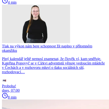
4 min
Tlak na výkon nám bere schopnost žít naplno v přítomném
okamžiku
Plný kalendář ještě nemusí znamenat, že člověk ví, kam směřuje.
Kateřina Popovyč se v Církvi adventistů věnuje vedoucím mládeže
v Čechách a v rozhovoru mluví o tlaku sociálních sítí,
rozhodovací…
Proboha!
dnes, 07:00
8 min