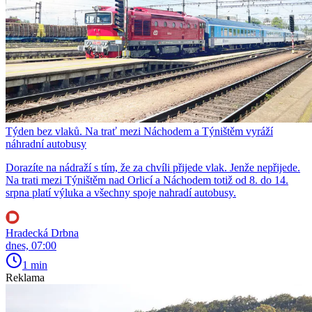
Týden bez vlaků. Na trať mezi Náchodem a Týništěm vyráží
náhradní autobusy
Dorazíte na nádraží s tím, že za chvíli přijede vlak. Jenže nepřijede.
Na trati mezi Týništěm nad Orlicí a Náchodem totiž od 8. do 14.
srpna platí výluka a všechny spoje nahradí autobusy.
Hradecká Drbna
dnes, 07:00
1 min
Reklama