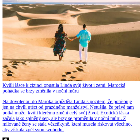
Kvůli lásce k cizinci opustila Linda svůj život i zemi. Marocká
pohádka se brzy změnila v noční můru
Na dovolenou do Maroka odjížděla Linda s pocitem, že potřebuje
jen na chvíli utéct od prázdného manželství. Netušila, že právě tam
potká muže, kvůli kterému změní celý svůj život. Exotická láska
začala jako splněný sen, ale brzy se proměnila v noční můru. Z
milované ženy se stala vězeňkyně, která musela riskovat všechno,
aby získala zpět svou svobodu.