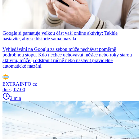
Google si pamatuje velkou část vaší online aktivity: Takhle
nastavíte, aby se historie sama mazala
Vyhledávání na Googlu za sebou může nechávat poměrně
podrobnou stopu. Kdo nechce uchovávat měsíce nebo roky starou
aktivitu, může ji odstranit ručně nebo nastavit pravidelné
automatické mazání.
EXTRAINFO.cz
dnes, 07:00
2 min