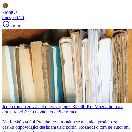
kroniQa
dnes, 06:56
3 min
Jeden román ze 70. let dnes stojí přes 30 000 Kč. Možná ho máte
doma v poličce a nevíte, co držíte v ruce
Maďarské vydání Pynchonova románu se na aukci prodalo za
částku odpovídající desítkám tisíc korun. Rozhodl o tom ne autor ani