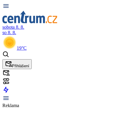
sobota 8. 8.
so 8. 8.
19°C
Přihlášení
Reklama