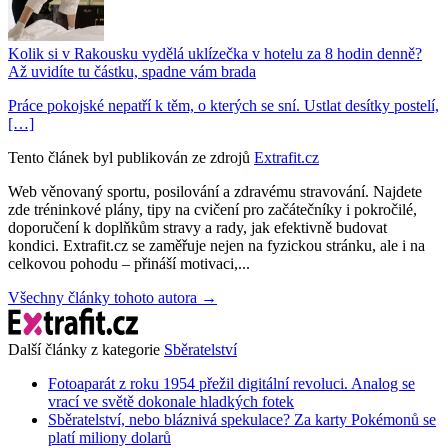
Kolik si v Rakousku vydělá uklízečka v hotelu za 8 hodin denně?
Až uvidíte tu částku, spadne vám brada
Práce pokojské nepatří k těm, o kterých se sní. Ustlat desítky postelí,
[…]
Tento článek byl publikován ze zdrojů
Extrafit.cz
Web věnovaný sportu, posilování a zdravému stravování. Najdete
zde tréninkové plány, tipy na cvičení pro začátečníky i pokročilé,
doporučení k doplňkům stravy a rady, jak efektivně budovat
kondici. Extrafit.cz se zaměřuje nejen na fyzickou stránku, ale i na
celkovou pohodu – přináší motivaci,...
Všechny články tohoto autora →
Další články z kategorie
Sběratelství
Fotoaparát z roku 1954 přežil digitální revoluci. Analog se
vrací ve světě dokonale hladkých fotek
Sběratelství, nebo bláznivá spekulace? Za karty Pokémonů se
platí miliony dolarů