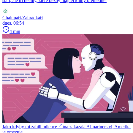
stáří, ale tři detaily, které běžný majitel knihy přehlédne.
Chalupáři-Zahrádkáři
dnes, 06:54
4 min
Jako kdyby mi zabili milence. Čína zakázala AI partnerství, Amerika
je omezuje