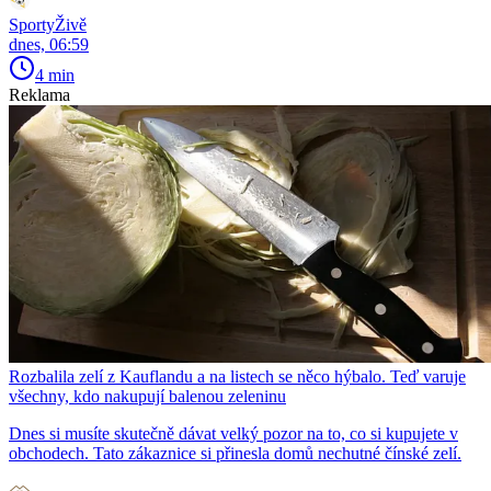
SportyŽivě
dnes, 06:59
4 min
Reklama
Rozbalila zelí z Kauflandu a na listech se něco hýbalo. Teď varuje
všechny, kdo nakupují balenou zeleninu
Dnes si musíte skutečně dávat velký pozor na to, co si kupujete v
obchodech. Tato zákaznice si přinesla domů nechutné čínské zelí.