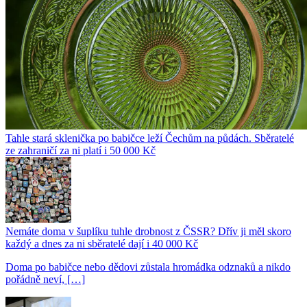
Tahle stará sklenička po babičce leží Čechům na půdách. Sběratelé
ze zahraničí za ni platí i 50 000 Kč
Nemáte doma v šuplíku tuhle drobnost z ČSSR? Dřív ji měl skoro
každý a dnes za ni sběratelé dají i 40 000 Kč
Doma po babičce nebo dědovi zůstala hromádka odznaků a nikdo
pořádně neví, […]