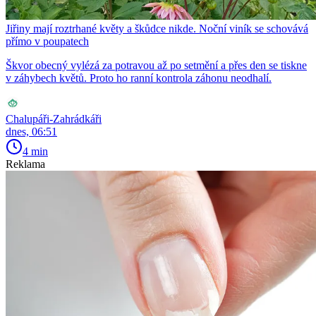
Jiřiny mají roztrhané květy a škůdce nikde. Noční viník se schovává
přímo v poupatech
Škvor obecný vylézá za potravou až po setmění a přes den se tiskne
v záhybech květů. Proto ho ranní kontrola záhonu neodhalí.
Chalupáři-Zahrádkáři
dnes, 06:51
4 min
Reklama