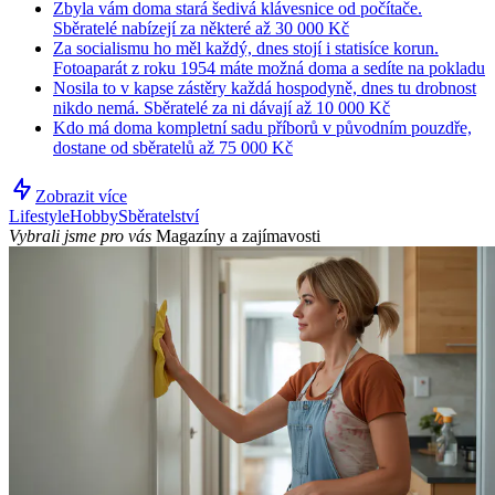
Zbyla vám doma stará šedivá klávesnice od počítače.
Sběratelé nabízejí za některé až 30 000 Kč
Za socialismu ho měl každý, dnes stojí i statisíce korun.
Fotoaparát z roku 1954 máte možná doma a sedíte na pokladu
Nosila to v kapse zástěry každá hospodyně, dnes tu drobnost
nikdo nemá. Sběratelé za ni dávají až 10 000 Kč
Kdo má doma kompletní sadu příborů v původním pouzdře,
dostane od sběratelů až 75 000 Kč
Zobrazit více
Lifestyle
Hobby
Sběratelství
Vybrali jsme pro vás
Magazíny a zajímavosti