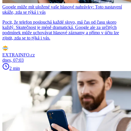
Google může mít uložené vaše hlasové nahrávky: Toto nastavení
ukáže, zda se týká i vás
Pocit, že telefon poslouchá každé slovo, má čas od času skoro
každý. Skutečnost je méně dramatická. Google ale za určitých
podmínek může uchovávat hlasové záznamy a přímo v účtu lze
zjistit, zda se to týká i vás.
EXTRAINFO.cz
dnes, 07:03
2 min