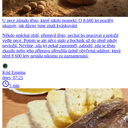
U pece zůstalo těsto, které nikdo neupekl. O 8.600 let později
ukazuje, jak dávno jsme znali kváskování
Někdo smíchal obilí, připravil těsto, nechal ho pracovat a položil
vedle pece. Potom se ale něco stalo a bochník už do ohně nikdy
nevložil. Nevíme, zda jej pekař zapomněl, zahodil, zda se těsto
zkazilo nebo jeho přípravu přerušila úplně obyčejná událost, která
před 8 600 lety nestála nikomu za zaznamenání.
Kód Enigma
dnes, 07:21
5 min