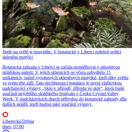
Jinde na světě je neuvidíte. V botanické v Liberci poletují svítící
sklenění motýlci
Botanická zahrada v Liberci se začala proměňovat v působivou
sklářskou galerii. V jejích sklenících se včera zabydlelo 15
unikátních, ručně vyrobených skleněných motýlků, kteří díky světlu
ve svém těle září. Tato dechberoucí instalace je první vlaštovkou
nadcházející výstavy „Sklo v přírodě, příroda ve skle“, která bude
součástí největšího sklářského festivalu v Česku Crystal Valley
Week. V nadcházejících dnech přibydou do botanické zahrady díla
dalších sklářů, kteří budou také součástí výstavy.
Liberecká Drbna
dnes, 07:00