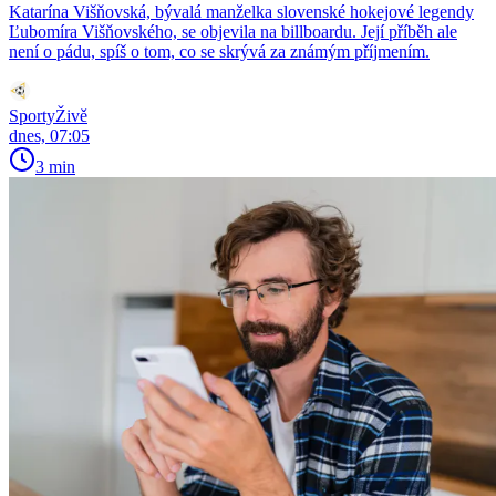
Katarína Višňovská, bývalá manželka slovenské hokejové legendy
Ľubomíra Višňovského, se objevila na billboardu. Její příběh ale
není o pádu, spíš o tom, co se skrývá za známým příjmením.
SportyŽivě
dnes, 07:05
3 min