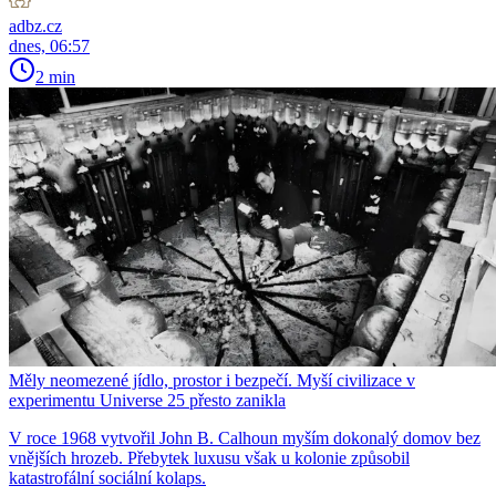
adbz.cz
dnes, 06:57
2 min
Měly neomezené jídlo, prostor i bezpečí. Myší civilizace v
experimentu Universe 25 přesto zanikla
V roce 1968 vytvořil John B. Calhoun myším dokonalý domov bez
vnějších hrozeb. Přebytek luxusu však u kolonie způsobil
katastrofální sociální kolaps.