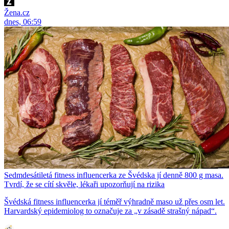
Žena.cz
dnes, 06:59
Sedmdesátiletá fitness influencerka ze Švédska jí denně 800 g masa.
Tvrdí, že se cítí skvěle, lékaři upozorňují na rizika
Švédská fitness influencerka jí téměř výhradně maso už přes osm let.
Harvardský epidemiolog to označuje za „v zásadě strašný nápad“.