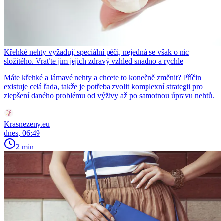
Křehké nehty vyžadují speciální péči, nejedná se však o nic
složitého. Vraťte jim jejich zdravý vzhled snadno a rychle
Máte křehké a lámavé nehty a chcete to konečně změnit? Příčin
existuje celá řada, takže je potřeba zvolit komplexní strategii pro
zlepšení daného problému od výživy až po samotnou úpravu nehtů.
Krasnezeny.eu
dnes, 06:49
2 min