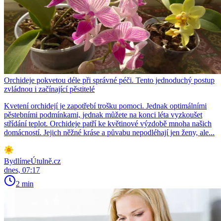
Orchideje pokvetou déle při správné péči. Tento jednoduchý postup
zvládnou i začínající pěstitelé
Kvetení orchidejí je zapotřebí trošku pomoci. Jednak optimálními
pěstebními podmínkami, jednak můžete na konci léta vyzkoušet
střídání teplot. Orchideje patří ke květinové výzdobě mnoha našich
domácností. Jejich něžné kráse a půvabu nepodléhají jen ženy, ale...
BydlímeÚtulně.cz
dnes, 07:17
2 min