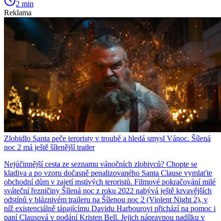
2 min
Reklama
Zlobidlo Santa peče teroristy v troubě a hledá smysl Vánoc. Šílená
noc 2 má ještě šílenější trailer
Nejúčinnější cesta ze seznamu vánočních zlobivců? Chopte se
kladiva a po vzoru dočasně penalizovaného Santa Clause vymlaťte
obchodní dům v zajetí mstivých teroristů. Filmové pokračování milé
sváteční řezničiny Šílená noc z roku 2022 nabývá ještě krvavějších
odstínů v bláznivém traileru na Šílenou noc 2 (Violent Night 2), v
níž existenciálně tápajícímu Davidu Harbourovi přichází na pomoc i
paní Clausová v podání Kristen Bell. Jejich nápravnou nadílku v