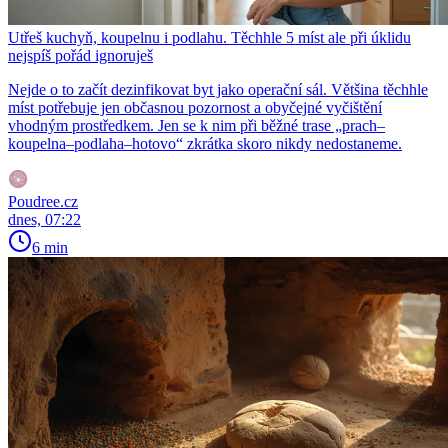
Utřeš kuchyň, koupelnu i podlahu. Těchhle 5 míst ale při úklidu
nejspíš pořád ignoruješ
Nejde o to začít dezinfikovat byt jako operační sál. Většina těchhle
míst potřebuje jen občasnou pozornost a obyčejné vyčištění
vhodným prostředkem. Jen se k nim při běžné trase „prach–
koupelna–podlaha–hotovo“ zkrátka skoro nikdy nedostaneme.
Poudree.cz
dnes, 07:22
6 min