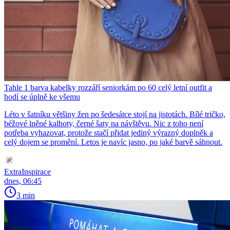
Tahle 1 barva kabelky rozzáří seniorkám po 60 celý letní outfit a
hodí se úplně ke všemu
Léto v šatníku většiny žen po šedesátce stojí na jistotách. Bílé tričko,
béžové lněné kalhoty, černé šaty na návštěvu. Nic z toho není
potřeba vyhazovat, protože stačí přidat jediný výrazný doplněk a
celý dojem se promění. Letos je navíc jasno, po jaké barvě sáhnout.
ExtraInspirace
dnes, 06:45
3 min