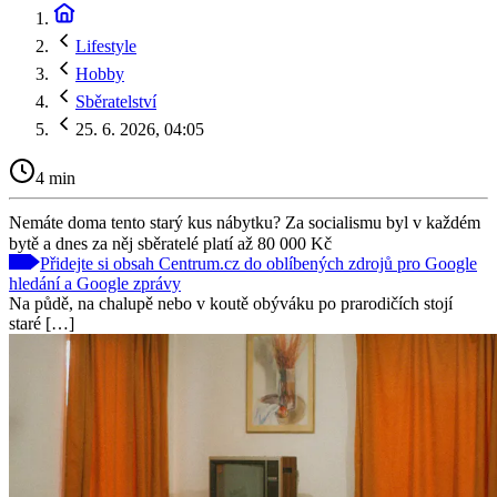
Lifestyle
Hobby
Sběratelství
25. 6. 2026, 04:05
4 min
Nemáte doma tento starý kus nábytku? Za socialismu byl v každém
bytě a dnes za něj sběratelé platí až 80 000 Kč
Přidejte si obsah Centrum.cz do oblíbených zdrojů pro Google
hledání a Google zprávy
Na půdě, na chalupě nebo v koutě obýváku po prarodičích stojí
staré […]