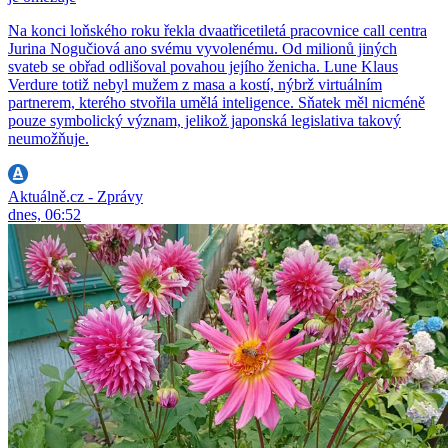
Na konci loňského roku řekla dvaatřicetiletá pracovnice call centra
Jurina Nogučiová ano svému vyvolenému. Od milionů jiných
svateb se obřad odlišoval povahou jejího ženicha. Lune Klaus
Verdure totiž nebyl mužem z masa a kostí, nýbrž virtuálním
partnerem, kterého stvořila umělá inteligence. Sňatek měl nicméně
pouze symbolický význam, jelikož japonská legislativa takový
neumožňuje.
Aktuálně.cz - Zprávy
dnes, 06:52