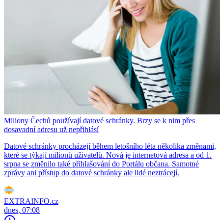
Miliony Čechů používají datové schránky. Brzy se k nim přes
dosavadní adresu už nepřihlásí
Datové schránky procházejí během letošního léta několika změnami,
které se týkají milionů uživatelů. Nová je internetová adresa a od 1.
srpna se změnilo také přihlašování do Portálu občana. Samotné
zprávy ani přístup do datové schránky ale lidé neztrácejí.
EXTRAINFO.cz
dnes, 07:08