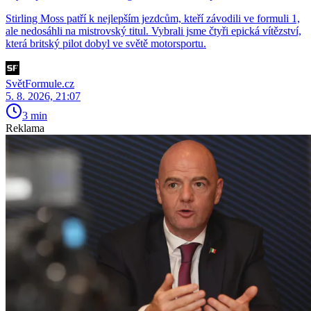
Stirling Moss patří k nejlepším jezdcům, kteří závodili ve formuli 1,
ale nedosáhli na mistrovský titul. Vybrali jsme čtyři epická vítězství,
která britský pilot dobyl ve světě motorsportu.
SvětFormule.cz
5. 8. 2026, 21:07
3 min
Reklama