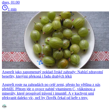
dnes, 01:00
1 min
Angrešt jako zapomenutý poklad české zahrady: Nabízí zdravotní
benefity, kterými překoná i řadu drahých léků
Angrešt roste na zahradách po celé zemi, přesto ho většina z nás
přehlíží. Přitom jde o ovoce nabité vitaminem C, vlákninou a
minerály, které prospívají trávení i imunitě. A v kuchyni umí
překvapit daleko víc, než by člověk čekal od keře s trny.