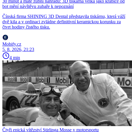
30 minut a máte zubní náhradu: 3D tiskárna velká jako krabice od
bot mění návštěvu zubaře k nepoznání
Čínská firma SHINING 3D Dental představila tiskárnu, která váží
dvě kila a v ordinaci zvládne definitivní keramickou korunku za
čtvrt hodiny čistého tisku.
Mobify.cz
5. 8. 2026, 21:23
4 min
Čtyři epická vítězství Stirlinga Mosse v motorsportu