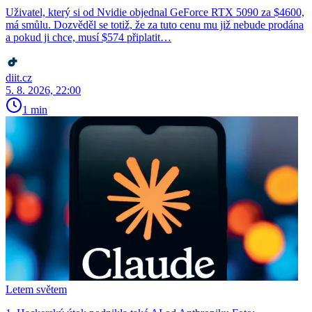
Uživatel, který si od Nvidie objednal GeForce RTX 5090 za $4600,
má smůlu. Dozvěděl se totiž, že za tuto cenu mu již nebude prodána
a pokud ji chce, musí $574 připlatit…
diit.cz
5. 8. 2026, 22:00
1 min
Letem světem