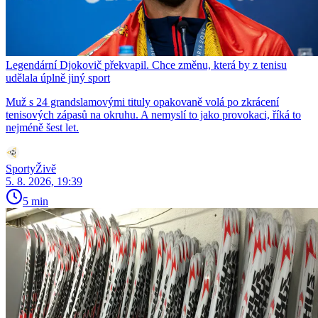
Legendární Djokovič překvapil. Chce změnu, která by z tenisu
udělala úplně jiný sport
Muž s 24 grandslamovými tituly opakovaně volá po zkrácení
tenisových zápasů na okruhu. A nemyslí to jako provokaci, říká to
nejméně šest let.
SportyŽivě
5. 8. 2026, 19:39
5 min