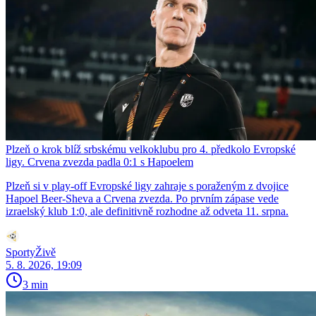
Plzeň o krok blíž srbskému velkoklubu pro 4. předkolo Evropské
ligy. Crvena zvezda padla 0:1 s Hapoelem
Plzeň si v play-off Evropské ligy zahraje s poraženým z dvojice
Hapoel Beer-Sheva a Crvena zvezda. Po prvním zápase vede
izraelský klub 1:0, ale definitivně rozhodne až odveta 11. srpna.
SportyŽivě
5. 8. 2026, 19:09
3 min