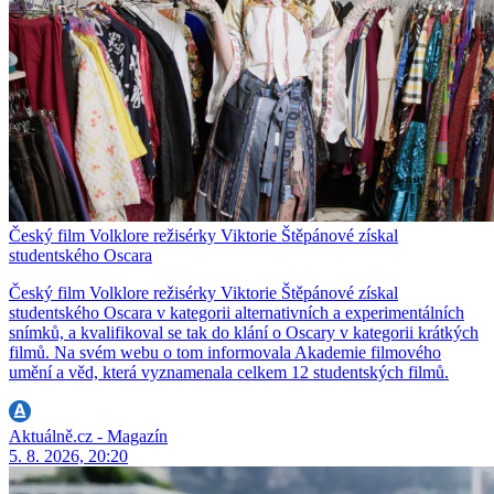
Český film Volklore režisérky Viktorie Štěpánové získal
studentského Oscara
Český film Volklore režisérky Viktorie Štěpánové získal
studentského Oscara v kategorii alternativních a experimentálních
snímků, a kvalifikoval se tak do klání o Oscary v kategorii krátkých
filmů. Na svém webu o tom informovala Akademie filmového
umění a věd, která vyznamenala celkem 12 studentských filmů.
Aktuálně.cz - Magazín
5. 8. 2026, 20:20