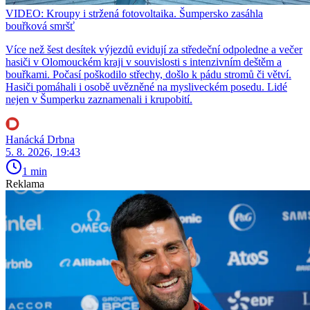
VIDEO: Kroupy i stržená fotovoltaika. Šumpersko zasáhla
bouřková smršť
Více než šest desítek výjezdů evidují za středeční odpoledne a večer
hasiči v Olomouckém kraji v souvislosti s intenzivním deštěm a
bouřkami. Počasí poškodilo střechy, došlo k pádu stromů či větví.
Hasiči pomáhali i osobě uvězněné na mysliveckém posedu. Lidé
nejen v Šumperku zaznamenali i krupobití.
Hanácká Drbna
5. 8. 2026, 19:43
1 min
Reklama