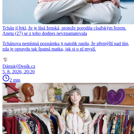
Tchán jí řekl, že je líná ženská, protože porodila císařským řezem.
Aneta (27) se z toho dodnes nevzpamatovala
Tchánova nemístná poznámka ji natolik ranila, že přemýšlí nad tím,
zda je opravdu tak špatná matka, jak si o ní myslí.
DámskýDeník.cz
5. 8. 2026, 20:20
2 min