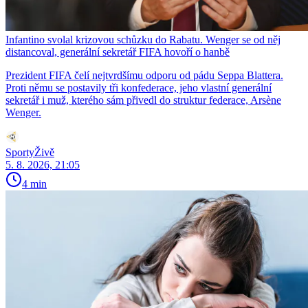
Infantino svolal krizovou schůzku do Rabatu. Wenger se od něj
distancoval, generální sekretář FIFA hovoří o hanbě
Prezident FIFA čelí nejtvrdšímu odporu od pádu Seppa Blattera.
Proti němu se postavily tři konfederace, jeho vlastní generální
sekretář i muž, kterého sám přivedl do struktur federace, Arsène
Wenger.
SportyŽivě
5. 8. 2026, 21:05
4 min