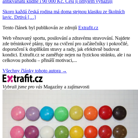
antikvariátu klidně i 90 000 Kč. Češi ji omylem vyhazují
Skoro každá česká rodina má doma stejnou klasiku ze školních
lavic. Drtivá […]
Tento článek byl publikován ze zdrojů
Extrafit.cz
Web věnovaný sportu, posilování a zdravému stravování. Najdete
zde tréninkové plány, tipy na cvičení pro začátečníky i pokročilé,
doporučení k doplňkům stravy a rady, jak efektivně budovat
kondici. Extrafit.cz se zaměřuje nejen na fyzickou stránku, ale i na
celkovou pohodu – přináší motivaci,...
Všechny články tohoto autora →
Vybrali jsme pro vás
Magazíny a zajímavosti