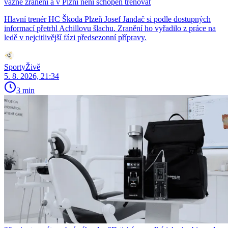
vážné zranění a v Plzni není schopen trénovat
Hlavní trenér HC Škoda Plzeň Josef Jandač si podle dostupných
informací přetrhl Achillovu šlachu. Zranění ho vyřadilo z práce na
ledě v nejcitlivější fázi předsezonní přípravy.
SportyŽivě
5. 8. 2026, 21:34
3 min