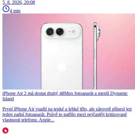
5. 8. 2026, 20:08
4 min
iPhone Air 2 má dostat druhý 48Mpx fotoaparát a menší Dynamic
Island
První iPhone Air vsadil na tenké a lehké tělo, ale zároveň přinesl jen
jeden zadní fotoaparát. Právě to patřilo mezi nejčastěji kritizované
vlastnosti telefonu. Apple...