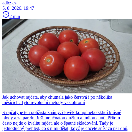
adbz.cz
5. 8. 2026, 19:47
2 min
Jak uchovat rajčata, aby chutnala jako čerstvá i po několika
měsících: Tyto revoluční metody vás ohromí
S rajčaty je ten potížista známý: člověk koupí nebo sklidí krásné
plody a za pár dní řeší moučnatou dužinu a mdlou chuť. Přitom
často nejde o kvalitu rajčat, ale o špatné skladování. Tady je
jednoduchý přehled, co s nimi dělat, když je chcete sníst za pár dnů,