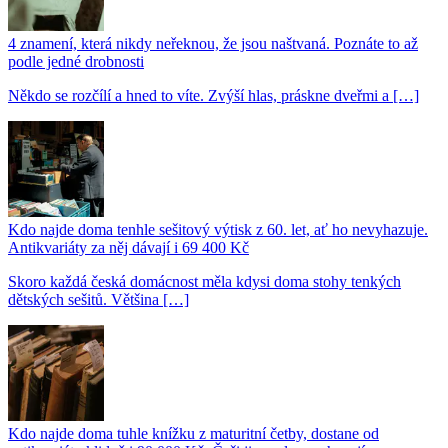
4 znamení, která nikdy neřeknou, že jsou naštvaná. Poznáte to až
podle jedné drobnosti
Někdo se rozčílí a hned to víte. Zvýší hlas, práskne dveřmi a […]
Kdo najde doma tenhle sešitový výtisk z 60. let, ať ho nevyhazuje.
Antikvariáty za něj dávají i 69 400 Kč
Skoro každá česká domácnost měla kdysi doma stohy tenkých
dětských sešitů. Většina […]
Kdo najde doma tuhle knížku z maturitní četby, dostane od