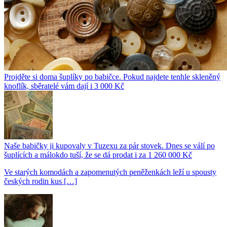
Projděte si doma šuplíky po babičce. Pokud najdete tenhle skleněný
knoflík, sběratelé vám dají i 3 000 Kč
Naše babičky ji kupovaly v Tuzexu za pár stovek. Dnes se válí po
šuplících a málokdo tuší, že se dá prodat i za 1 260 000 Kč
Ve starých komodách a zapomenutých peněženkách leží u spousty
českých rodin kus […]