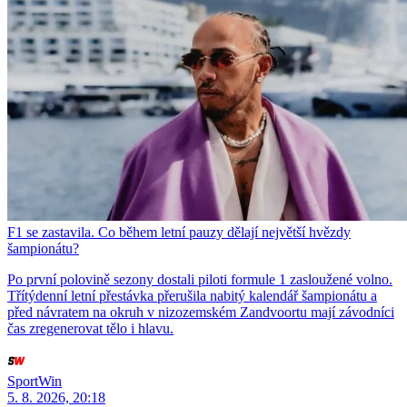
F1 se zastavila. Co během letní pauzy dělají největší hvězdy
šampionátu?
Po první polovině sezony dostali piloti formule 1 zasloužené volno.
Třítýdenní letní přestávka přerušila nabitý kalendář šampionátu a
před návratem na okruh v nizozemském Zandvoortu mají závodníci
čas zregenerovat tělo i hlavu.
SportWin
5. 8. 2026, 20:18