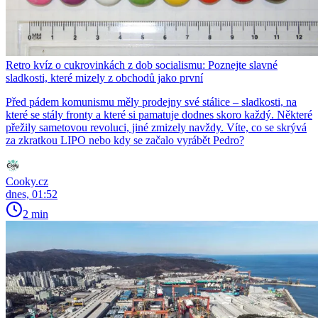
Retro kvíz o cukrovinkách z dob socialismu: Poznejte slavné
sladkosti, které mizely z obchodů jako první
Před pádem komunismu měly prodejny své stálice – sladkosti, na
které se stály fronty a které si pamatuje dodnes skoro každý. Některé
přežily sametovou revoluci, jiné zmizely navždy. Víte, co se skrývá
za zkratkou LIPO nebo kdy se začalo vyrábět Pedro?
Cooky.cz
dnes, 01:52
2 min