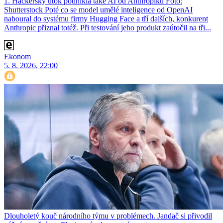
1. Hackerský útok podnikla také AI od Anthropiku Foto:
Shutterstock Poté co se model umělé inteligence od OpenAI
naboural do systému firmy Hugging Face a tří dalších, konkurent
Anthro­pic přiznal totéž. Při testování jeho produkt zaútočil na tři...
Ekonom
5. 8. 2026, 22:00
Dlouholetý kouč národního týmu v problémech. Jandač si přivodil