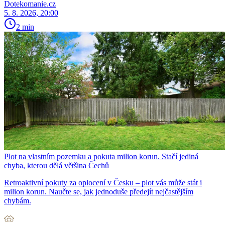
Dotekomanie.cz
5. 8. 2026, 20:00
2 min
Plot na vlastním pozemku a pokuta milion korun. Stačí jediná
chyba, kterou dělá většina Čechů
Retroaktivní pokuty za oplocení v Česku – plot vás může stát i
milion korun. Naučte se, jak jednoduše předejít nejčastějším
chybám.