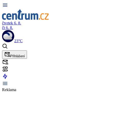
čtvrtek 6. 8.
čt 6. 8.
23°C
Přihlášení
Reklama