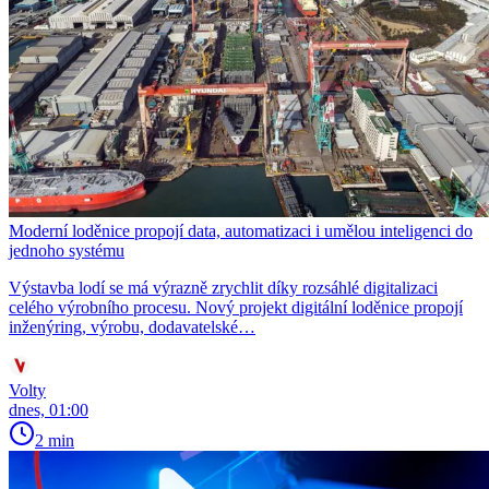
Moderní loděnice propojí data, automatizaci i umělou inteligenci do
jednoho systému
Výstavba lodí se má výrazně zrychlit díky rozsáhlé digitalizaci
celého výrobního procesu. Nový projekt digitální loděnice propojí
inženýring, výrobu, dodavatelské…
Volty
dnes, 01:00
2 min