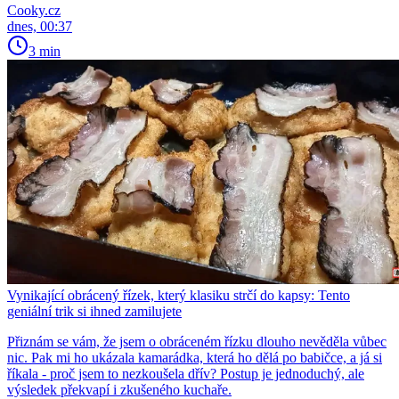
Cooky.cz
dnes, 00:37
3 min
Vynikající obrácený řízek, který klasiku strčí do kapsy: Tento
geniální trik si ihned zamilujete
Přiznám se vám, že jsem o obráceném řízku dlouho nevěděla vůbec
nic. Pak mi ho ukázala kamarádka, která ho dělá po babičce, a já si
říkala - proč jsem to nezkoušela dřív? Postup je jednoduchý, ale
výsledek překvapí i zkušeného kuchaře.