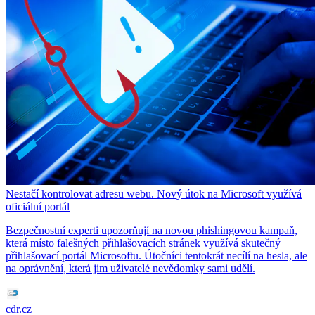
Nestačí kontrolovat adresu webu. Nový útok na Microsoft využívá
oficiální portál
Bezpečnostní experti upozorňují na novou phishingovou kampaň,
která místo falešných přihlašovacích stránek využívá skutečný
přihlašovací portál Microsoftu. Útočníci tentokrát necílí na hesla, ale
na oprávnění, která jim uživatelé nevědomky sami udělí.
cdr.cz