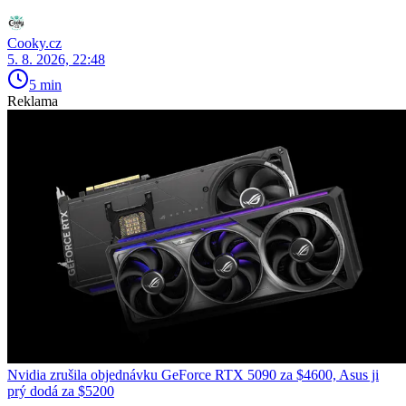
Cooky.cz
5. 8. 2026, 22:48
5 min
Reklama
Nvidia zrušila objednávku GeForce RTX 5090 za $4600, Asus ji
prý dodá za $5200