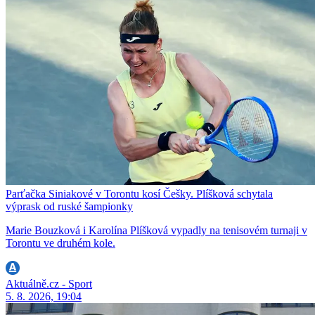
Parťačka Siniakové v Torontu kosí Češky. Plíšková schytala
výprask od ruské šampionky
Marie Bouzková i Karolína Plíšková vypadly na tenisovém turnaji v
Torontu ve druhém kole.
Aktuálně.cz - Sport
5. 8. 2026, 19:04