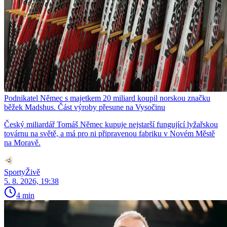
Podnikatel Němec s majetkem 20 miliard koupil norskou značku
běžek Madshus. Část výroby přesune na Vysočinu
Český miliardář Tomáš Němec kupuje nejstarší fungující lyžařskou
továrnu na světě, a má pro ni připravenou fabriku v Novém Městě
na Moravě.
SportyŽivě
5. 8. 2026, 19:38
4 min