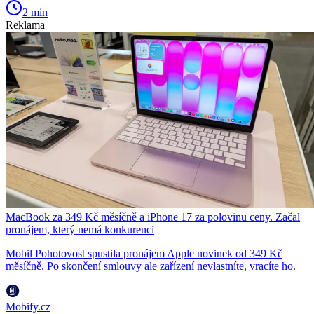
2 min
Reklama
MacBook za 349 Kč měsíčně a iPhone 17 za polovinu ceny. Začal
pronájem, který nemá konkurenci
Mobil Pohotovost spustila pronájem Apple novinek od 349 Kč
měsíčně. Po skončení smlouvy ale zařízení nevlastníte, vracíte ho.
Mobify.cz