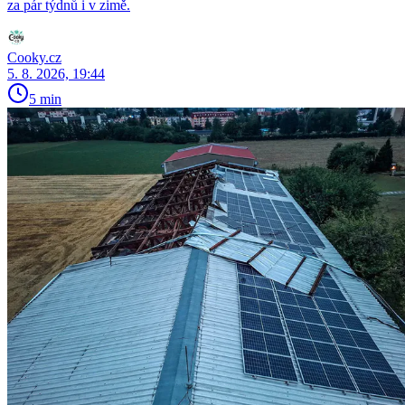
za pár týdnů i v zimě.
Cooky.cz
5. 8. 2026, 19:44
5 min