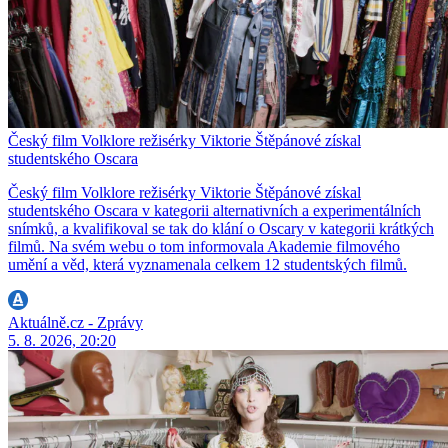
Český film Volklore režisérky Viktorie Štěpánové získal
studentského Oscara
Český film Volklore režisérky Viktorie Štěpánové získal
studentského Oscara v kategorii alternativních a experimentálních
snímků, a kvalifikoval se tak do klání o Oscary v kategorii krátkých
filmů. Na svém webu o tom informovala Akademie filmového
umění a věd, která vyznamenala celkem 12 studentských filmů.
Aktuálně.cz - Zprávy
5. 8. 2026, 20:20