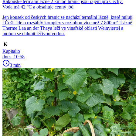
Rakouské termální lázně 2 km od hranic jsou rájem pro Čechy.
Voda má 42 °C a obsahuje cenný jód
Jen kousek od českých hranic se nachází termální lázně, které milují
i Češi. Jde o rozsáhlý komplex s rozlohou více než 7 800 m². Lázně
Therme Laa an der Thaya leží ve vinařské oblasti Weinviertel a
mohou se chlubit léčivou vodou.
Kapitalio
dnes, 10:58
3 min