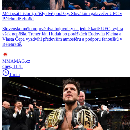
Měli psát historii, přišly dvě porážky. Slovákům galavečer UFC v
Bělehradě zhořkl
Slovensko mělo poprvé dva bojovníky na jedné kartě UFC, výhra
však nepřišla. Trenér Ján Hudák po porážkách Ľudovíta Kleina a
Vlasta Čepa vyzdvihl především atmosféru a podporu fanoušků v
Bělehradě.
MMAMAG.cz
dnes, 11:41
1 min