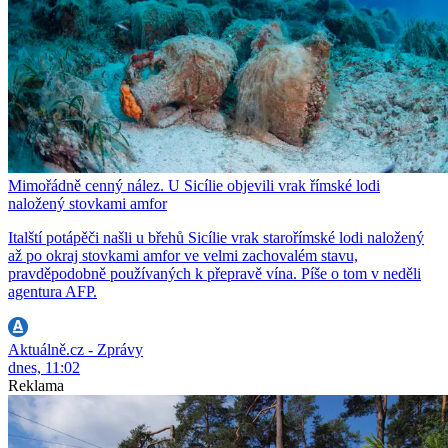
Mimořádně cenný nález. U Sicílie objevili vrak římské lodi
naložený stovkami amfor
Italští potápěči našli u břehů Sicílie vrak starořímské lodi naložený
až po okraj stovkami amfor ve velmi zachovalém stavu,
pravděpodobně používaných k přepravě vína. Píše o tom v neděli
agentura AFP.
Aktuálně.cz - Zprávy
dnes, 11:02
Reklama