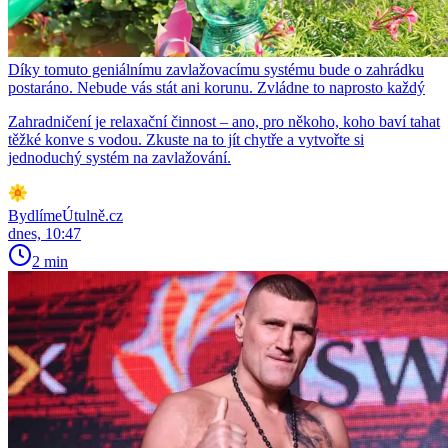
Díky tomuto geniálnímu zavlažovacímu systému bude o zahrádku
postaráno. Nebude vás stát ani korunu. Zvládne to naprosto každý
Zahradničení je relaxační činnost – ano, pro někoho, koho baví tahat
těžké konve s vodou. Zkuste na to jít chytře a vytvořte si
jednoduchý systém na zavlažování.
BydlímeÚtulně.cz
dnes, 10:47
2 min