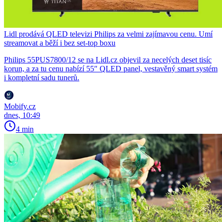
Lidl prodává QLED televizi Philips za velmi zajímavou cenu. Umí
streamovat a běží i bez set-top boxu
Philips 55PUS7800/12 se na Lidl.cz objevil za necelých deset tisíc
korun, a za tu cenu nabízí 55″ QLED panel, vestavěný smart systém
i kompletní sadu tunerů.
Mobify.cz
dnes, 10:49
4 min