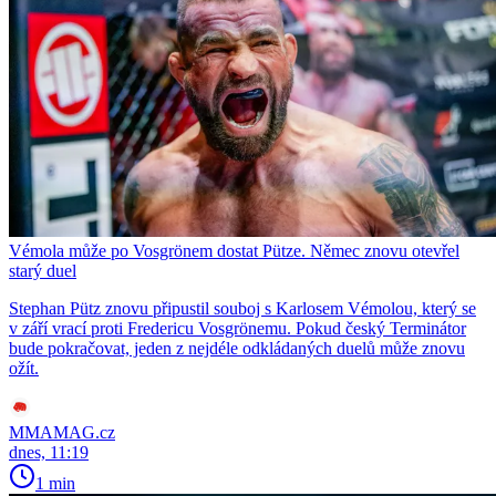
Vémola může po Vosgrönem dostat Pütze. Němec znovu otevřel
starý duel
Stephan Pütz znovu připustil souboj s Karlosem Vémolou, který se
v září vrací proti Fredericu Vosgrönemu. Pokud český Terminátor
bude pokračovat, jeden z nejdéle odkládaných duelů může znovu
ožít.
MMAMAG.cz
dnes, 11:19
1 min