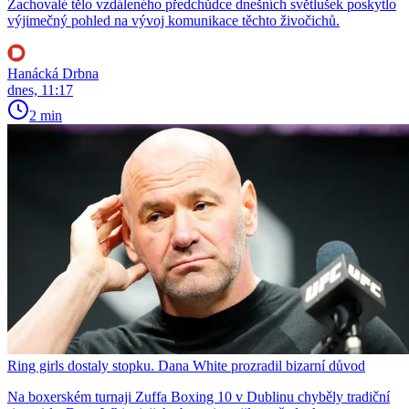
Zachovalé tělo vzdáleného předchůdce dnešních světlušek poskytlo
výjimečný pohled na vývoj komunikace těchto živočichů.
Hanácká Drbna
dnes, 11:17
2 min
Ring girls dostaly stopku. Dana White prozradil bizarní důvod
Na boxerském turnaji Zuffa Boxing 10 v Dublinu chyběly tradiční