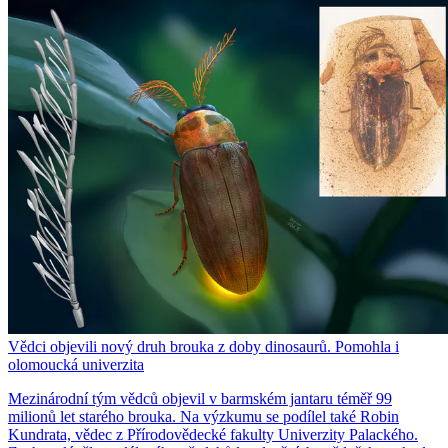
Vědci objevili nový druh brouka z doby dinosaurů. Pomohla i
olomoucká univerzita
Mezinárodní tým vědců objevil v barmském jantaru téměř 99
milionů let starého brouka. Na výzkumu se podílel také Robin
Kundrata, vědec z Přírodovědecké fakulty Univerzity Palackého.