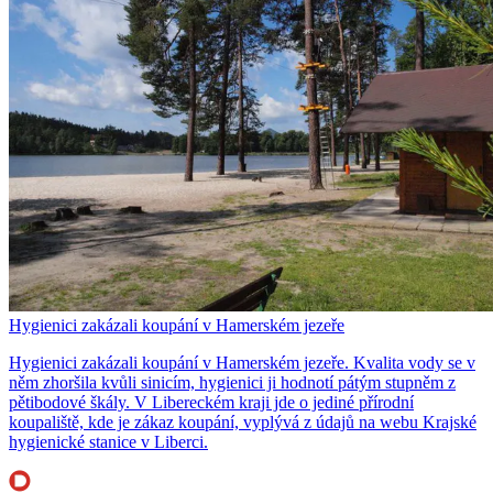
Hygienici zakázali koupání v Hamerském jezeře
Hygienici zakázali koupání v Hamerském jezeře. Kvalita vody se v
něm zhoršila kvůli sinicím, hygienici ji hodnotí pátým stupněm z
pětibodové škály. V Libereckém kraji jde o jediné přírodní
koupaliště, kde je zákaz koupání, vyplývá z údajů na webu Krajské
hygienické stanice v Liberci.