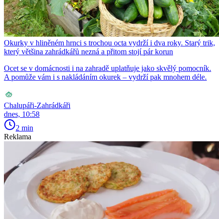
Okurky v hliněném hrnci s trochou octa vydrží i dva roky. Starý trik,
který většina zahrádkářů nezná a přitom stojí pár korun
Ocet se v domácnosti i na zahradě uplatňuje jako skvělý pomocník.
A pomůže vám i s nakládáním okurek – vydrží pak mnohem déle.
Chalupáři-Zahrádkáři
dnes, 10:58
2 min
Reklama