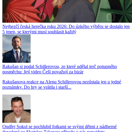
Nejhezčí česká herečka roku 2026: Do úzkého výběru se dostalo jen
5 jmen, se kterými musí souhlasit každý
Rakušan si podal Schillerovou, ze které udělal terč potupného
posměchu: Její video Češi považují za bizár
Rakušanova reakce na Alenu Schillerovou nezůstala jen u jedné
poznámky. Do hry se vrátila i starší...
Ondřej Sokol se pochlubil fotkami se svými dětmi z nádherné
dovolené ve Skotsku: Takovou přírodu u nás nenajdete