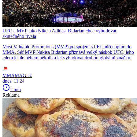
UFC a MVP jako Nike a Adidas. Bidarian chce vybudovat
skutečného rivala
Most Valuable Promotions (MVP) po spojení s PFL míří naplno do
MMA. Šéf MVP Nakisa Bidarian přiznává velký náskok UFC, jeho
cílem je ale během několika let vybudovat druhou globální značku.
MMAMAG.cz
dnes, 11:24
1 min
Reklama