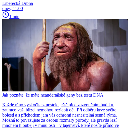
Liberecká Drbna
dnes, 11:00
1 min
Jak poznáte, že máte neandertálské geny bez testu DNA
Každé ráno vyskočíte z postele ještě před zazvoněním budíku,
zatímco vaši blízcí nemohou rozlepit oči. Při odběru krve syčíte
bolestí a s příchodem jara vás ochromí nesnesitelná senná rýma.
Možná to považujete za osobní rozmary přírody, ale pravda leží
mnohem hlouběji v minulosti – v tajemství, které nosíte přímo ve