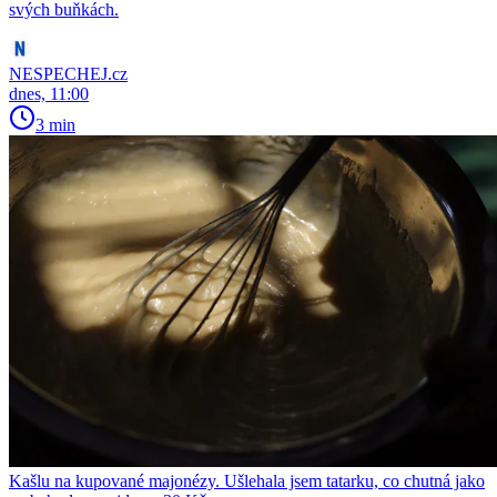
svých buňkách.
NESPECHEJ.cz
dnes, 11:00
3 min
Kašlu na kupované majonézy. Ušlehala jsem tatarku, co chutná jako