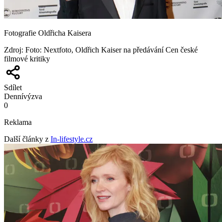
Fotografie Oldřicha Kaisera
Zdroj
:
Foto: Nextfoto, Oldřich Kaiser na předávání Cen české
filmové kritiky
Sdílet
Denní
výzva
0
Reklama
Další články z
In-lifestyle.cz