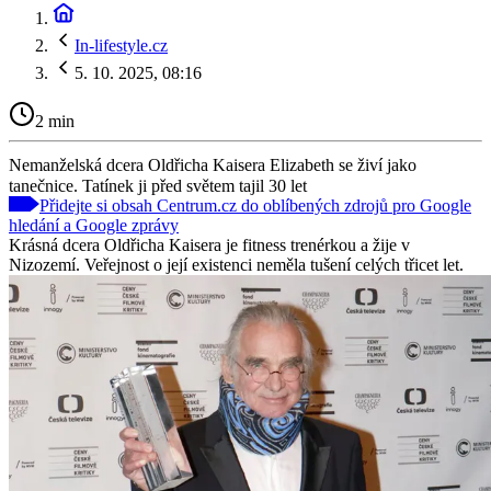
In-lifestyle.cz
5. 10. 2025, 08:16
2 min
Nemanželská dcera Oldřicha Kaisera Elizabeth se živí jako
tanečnice. Tatínek ji před světem tajil 30 let
Přidejte si obsah Centrum.cz do oblíbených zdrojů pro Google
hledání a Google zprávy
Krásná dcera Oldřicha Kaisera je fitness trenérkou a žije v
Nizozemí. Veřejnost o její existenci neměla tušení celých třicet let.