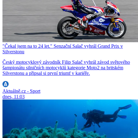
"Čekal jsem na to 24 let." Senzační Salač vyhrál Grand Prix v
Silverstonu
Český motocyklový závodník Filip Salač vyhrál závod světového
šampionátu silničních motocyklů kategorie Moto2 na britském
Silverstonu a připsal si první triumf v kariéře.
Aktuálně.cz - Sport
dnes, 11:03