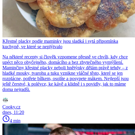
Křestné placky podle maminky jsou sladká i sytá připomínka
kuchyně, ve které se neplýtvalo
Na některé recepty si člověk vzpomene přesně ve chvíli, kdy chce
upéct něco obyčejného, domácího a bez zbytečného vymýšlení.
Maminčiny křestné placky neboli hnětýnky dělám právě tehdy – z
hladké mouky, tvarohu a tuku vznikne vláčné těsto, které se jen
rozplácne, potřete bílkem, osolíte a posypete mákem. Nejlepší jsou
ještě čerstvé, k polévce, ke kávě a klidně i s povidly, jak to máme
doma nejradši.
Cooky.cz
dnes, 11:20
4 min