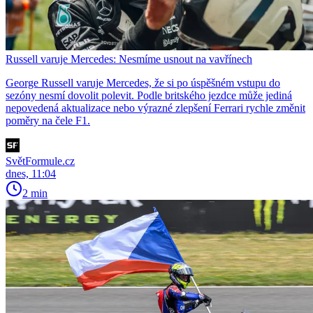
Russell varuje Mercedes: Nesmíme usnout na vavřínech
George Russell varuje Mercedes, že si po úspěšném vstupu do
sezóny nesmí dovolit polevit. Podle britského jezdce může jediná
nepovedená aktualizace nebo výrazné zlepšení Ferrari rychle změnit
poměry na čele F1.
SvětFormule.cz
dnes, 11:04
2 min