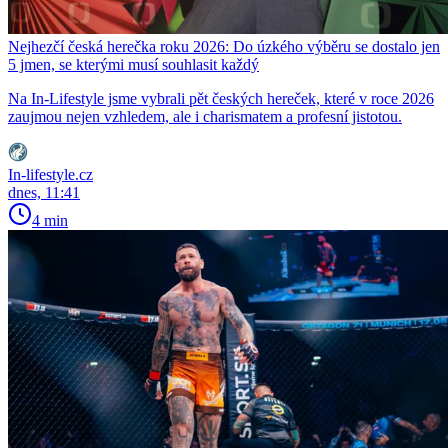
Nejhezčí česká herečka roku 2026: Do úzkého výběru se dostalo jen
5 jmen, se kterými musí souhlasit každý
Na In-Lifestyle jsme vybrali pět českých hereček, které v roce 2026
zaujmou nejen vzhledem, ale i charismatem a profesní jistotou.
In-lifestyle.cz
dnes, 11:41
4 min