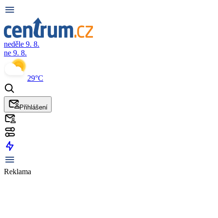
neděle 9. 8.
ne 9. 8.
29°C
Přihlášení
Reklama