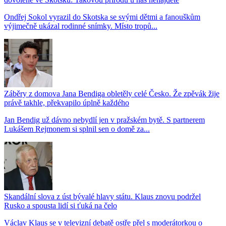
Ondřej Sokol vyrazil do Skotska se svými dětmi a fanouškům
výjimečně ukázal rodinné snímky. Místo tropů...
Záběry z domova Jana Bendiga obletěly celé Česko. Že zpěvák žije
právě takhle, překvapilo úplně každého
Jan Bendig už dávno nebydlí jen v pražském bytě. S partnerem
Lukášem Rejmonem si splnil sen o domě za...
Skandální slova z úst bývalé hlavy státu. Klaus znovu podržel
Rusko a spousta lidí si ťuká na čelo
Václav Klaus se v televizní debatě ostře přel s moderátorkou o