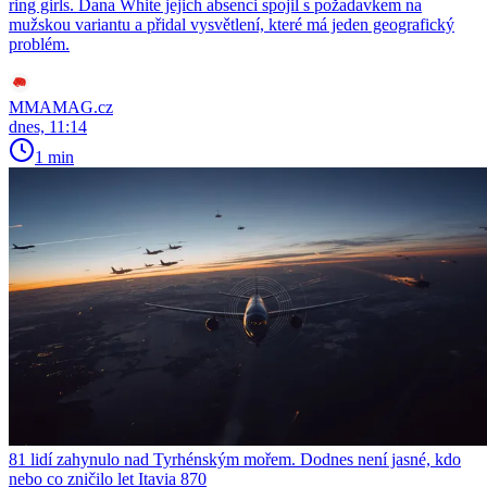
ring girls. Dana White jejich absenci spojil s požadavkem na
mužskou variantu a přidal vysvětlení, které má jeden geografický
problém.
MMAMAG.cz
dnes, 11:14
1 min
81 lidí zahynulo nad Tyrhénským mořem. Dodnes není jasné, kdo
nebo co zničilo let Itavia 870