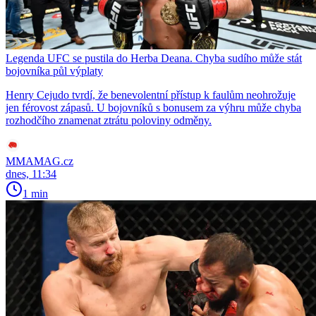
Legenda UFC se pustila do Herba Deana. Chyba sudího může stát
bojovníka půl výplaty
Henry Cejudo tvrdí, že benevolentní přístup k faulům neohrožuje
jen férovost zápasů. U bojovníků s bonusem za výhru může chyba
rozhodčího znamenat ztrátu poloviny odměny.
MMAMAG.cz
dnes, 11:34
1 min