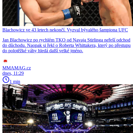
Blachowicz ve 43 letech nekončí. Vyzval bývalého šampiona UFC
Jan Blachowicz po rychlém TKO od Navaja Stirlinga neřeší odchod
do důchodu. Naopak si řekl o Roberta Whittakera, který po přestupu
do polotěžké váhy hledá další velké jméno.
MMAMAG.cz
dnes, 11:29
1 min