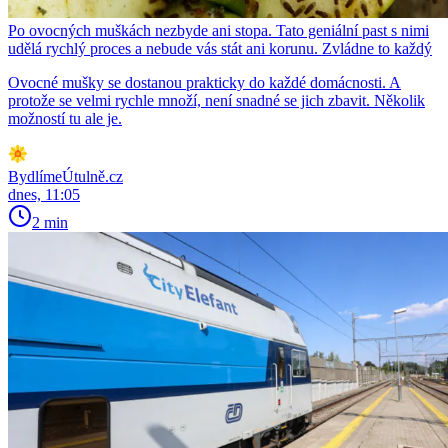
Po ovocných muškách nezbyde ani stopa. Tato geniální past s nimi
udělá rychlý proces a nebude vás stát ani korunu. Zvládne to každý
Ovocné mušky se dostanou prakticky do každé domácnosti. A
protože se velmi rychle množí, není snadné se jich zbavit. Několik
možností tu ale je.
BydlímeÚtulně.cz
dnes, 11:05
2 min