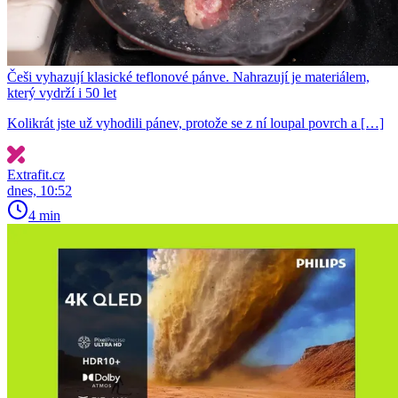
Češi vyhazují klasické teflonové pánve. Nahrazují je materiálem,
který vydrží i 50 let
Kolikrát jste už vyhodili pánev, protože se z ní loupal povrch a […]
Extrafit.cz
dnes, 10:52
4 min