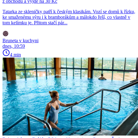
z obchodu a vyjde na 30 Kč
Tatarka ze skleničky patří k českým klasikám. Vozí se domů k řízku,
ke smaženému sýru i k bramborákům a málokdo řeší, co vlastně v
tom kelímku je. Přitom stačí pár...
Bruneta v kuchyni
dnes, 10:59
4 min