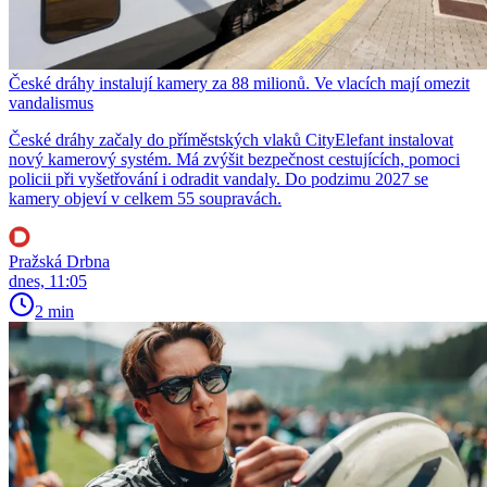
České dráhy instalují kamery za 88 milionů. Ve vlacích mají omezit
vandalismus
České dráhy začaly do příměstských vlaků CityElefant instalovat
nový kamerový systém. Má zvýšit bezpečnost cestujících, pomoci
policii při vyšetřování i odradit vandaly. Do podzimu 2027 se
kamery objeví v celkem 55 soupravách.
Pražská Drbna
dnes, 11:05
2 min