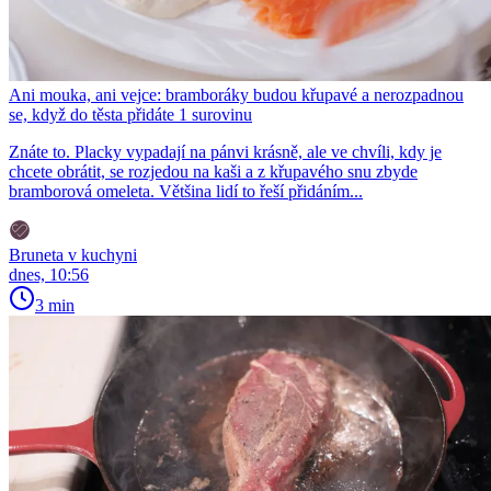
Ani mouka, ani vejce: bramboráky budou křupavé a nerozpadnou
se, když do těsta přidáte 1 surovinu
Znáte to. Placky vypadají na pánvi krásně, ale ve chvíli, kdy je
chcete obrátit, se rozjedou na kaši a z křupavého snu zbyde
bramborová omeleta. Většina lidí to řeší přidáním...
Bruneta v kuchyni
dnes, 10:56
3 min