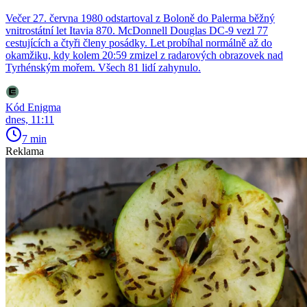
Večer 27. června 1980 odstartoval z Boloně do Palerma běžný
vnitrostátní let Itavia 870. McDonnell Douglas DC-9 vezl 77
cestujících a čtyři členy posádky. Let probíhal normálně až do
okamžiku, kdy kolem 20:59 zmizel z radarových obrazovek nad
Tyrhénským mořem. Všech 81 lidí zahynulo.
Kód Enigma
dnes, 11:11
7 min
Reklama