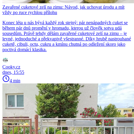
Zavařené cuketové zelí na zimu: Návod, jak uchovat úrodu a mít
vždy po ruce rychlou přílohu
Konec léta u nás bývá každý rok stejný: pár nenápadných cuket se
během pár dnů promění v hromadu, kterou už člověk sotva udá
sousedům. Právě tehdy dělám zavařené cuketové zelí na zimu – je
levné, jednoduché a překvapivě všestranné. Díky hrubě nastrouhané
cuketě, cibuli, octu, cukru a kmínu chutná po odležení skoro jako
poctivá domácí klasika.
Cooky.cz
dnes, 15:55
4 min