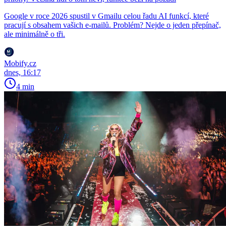
Google v roce 2026 spustil v Gmailu celou řadu AI funkcí, které
pracují s obsahem vašich e-mailů. Problém? Nejde o jeden přepínač,
ale minimálně o tři.
Mobify.cz
dnes, 16:17
4 min