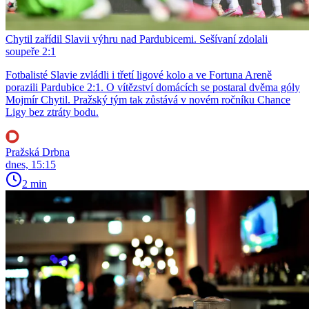
Chytil zařídil Slavii výhru nad Pardubicemi. Sešívaní zdolali
soupeře 2:1
Fotbalisté Slavie zvládli i třetí ligové kolo a ve Fortuna Areně
porazili Pardubice 2:1. O vítězství domácích se postaral dvěma góly
Mojmír Chytil. Pražský tým tak zůstává v novém ročníku Chance
Ligy bez ztráty bodu.
Pražská Drbna
dnes, 15:15
2 min