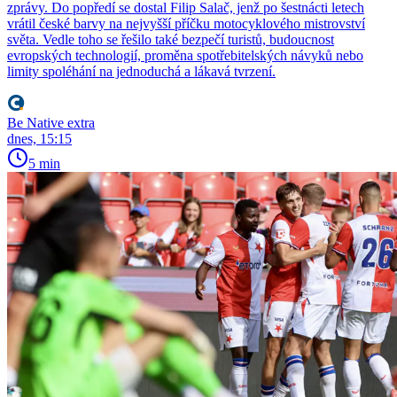
zprávy. Do popředí se dostal Filip Salač, jenž po šestnácti letech
vrátil české barvy na nejvyšší příčku motocyklového mistrovství
světa. Vedle toho se řešilo také bezpečí turistů, budoucnost
evropských technologií, proměna spotřebitelských návyků nebo
limity spoléhání na jednoduchá a lákavá tvrzení.
Be Native extra
dnes, 15:15
5 min