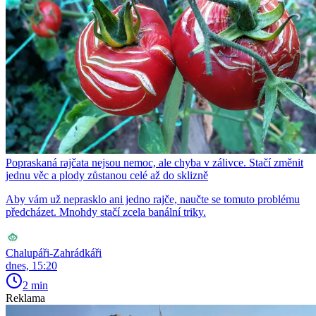
Popraskaná rajčata nejsou nemoc, ale chyba v zálivce. Stačí změnit
jednu věc a plody zůstanou celé až do sklizně
Aby vám už neprasklo ani jedno rajče, naučte se tomuto problému
předcházet. Mnohdy stačí zcela banální triky.
Chalupáři-Zahrádkáři
dnes, 15:20
2 min
Reklama