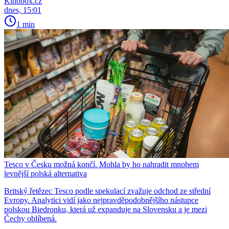
Kinobox.cz
dnes, 15:01
1 min
Tesco v Česku možná končí. Mohla by ho nahradit mnohem
levnější polská alternativa
Britský řetězec Tesco podle spekulací zvažuje odchod ze střední
Evropy. Analytici vidí jako nejpravděpodobnějšího nástupce
polskou Biedronku, která už expanduje na Slovensku a je mezi
Čechy oblíbená.