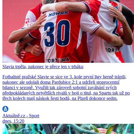
Slavia trpěla, nakonec je přece jen v trháku
Fotbalisté pražské Slavie se sice ve 3. kole první ligy herně trápili,
nakonec ale udolali doma Pardubice 2:1 a udrželi stoprocentní
bilanci v sezoně. Využili tak zároveň sobotní zaváhání svých
předpokládaných největších rivalů v boji o titul, na Spartu tak už po
třech kolech mají náskok šesti bodů, na Plzeň dokonce sedm.
Aktuálně.cz - Sport
dnes, 15:20