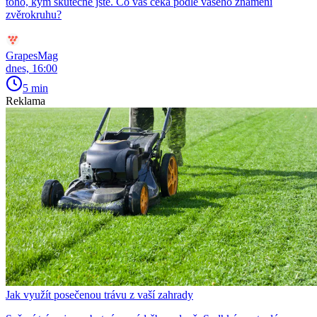
toho, kým skutečně jste. Co vás čeká podle vašeho znamení
zvěrokruhu?
GrapesMag
dnes, 16:00
5 min
Reklama
Jak využít posečenou trávu z vaší zahrady