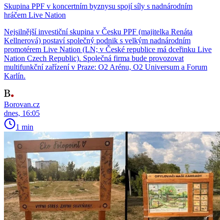
Skupina PPF v koncertním byznysu spojí síly s nadnárodním
hráčem Live Nation
Nejsilnější investiční skupina v Česku PPF (majitelka Renáta
Kellnerová) postaví společný podnik s velkým nadnárodním
promotérem Live Nation (LN; v České republice má dceřinku Live
Nation Czech Republic). Společná firma bude provozovat
multifunkční zařízení v Praze: O2 Arénu, O2 Universum a Forum
Karlín.
Borovan.cz
dnes, 16:05
1 min