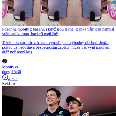
Pozor na mobily z bazaru, i když jsou levné. Banka vám pak nemusí
vrátit ani korunu, hackeři mají žně
Telefon za pár tisíc z bazaru vypadá jako výhodný obchod. Jenže
pokud už nedostává bezpečnostní záplaty, může vás vyjít mnohem
dráž než nový kus.
Mobify.cz
dnes, 15:36
4 min
Reklama