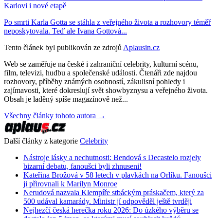
Karlovi i nové etapě
Po smrti Karla Gotta se stáhla z veřejného života a rozhovory téměř
neposkytovala. Teď ale Ivana Gottová...
Tento článek byl publikován ze zdrojů
Aplausin.cz
Web se zaměřuje na české i zahraniční celebrity, kulturní scénu,
film, televizi, hudbu a společenské události. Čtenáři zde najdou
rozhovory, příběhy známých osobností, zákulisní pohledy i
zajímavosti, které dokreslují svět showbyznysu a veřejného života.
Obsah je laděný spíše magazínově než...
Všechny články tohoto autora →
Další články z kategorie
Celebrity
Nástroje lásky a nechutnosti: Bendová s Decastelo rozjely
bizarní debatu, fanoušci byli zhnuseni!
Kateřina Brožová v 58 letech v plavkách na Orlíku. Fanoušci
ji přirovnali k Marilyn Monroe
Nerudová nazvala Klempíře stbáckým práskačem, který za
500 udával kamarády. Ministr jí odpověděl ještě tvrději
Nejhezčí česká herečka roku 2026: Do úzkého výběru se