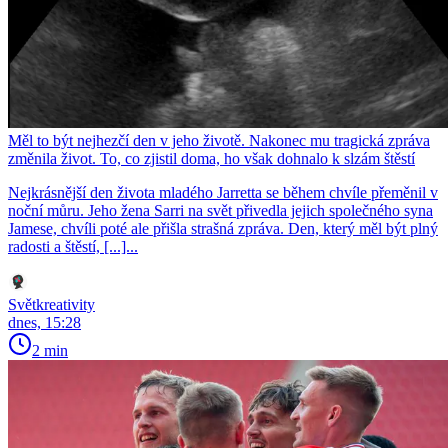
Měl to být nejhezčí den v jeho životě. Nakonec mu tragická zpráva
změnila život. To, co zjistil doma, ho však dohnalo k slzám štěstí
Nejkrásnější den života mladého Jarretta se během chvíle přeměnil v
noční můru. Jeho žena Sarri na svět přivedla jejich společného syna
Jamese, chvíli poté ale přišla strašná zpráva. Den, který měl být plný
radosti a štěstí, [...]...
Světkreativity
dnes, 15:28
2 min