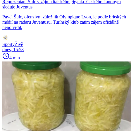
Reprezentant Šulc v zájmu italského giganta. Českého kanonýra
sleduje Juventus
Pavel Šulc, ofenzivní záložník Olympique Lyon, je podle britských
médií na radaru Juventusu. Turínský klub zatím zájem oficiálně
nepotvrdil.
SportyŽivě
dnes, 15:58
4 min