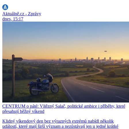
Aktuálně.cz - Zprávy
dnes, 15:17
CENTRUM o páté: Vítězný Salač, politické ambice i příběhy, které
přesahují běžný víkend
Klidný víkendový den bez výrazných extrémů nabídl několik
událostí, které mají širší význam a nezůstávají jen u jedné krátké