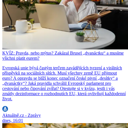
KVÍZ: Pravda, nebo mýtus? Zakázal Brusel „dvanáctku“ a musíme
všichni platit eurem?
Evropská unie bývá častým terčem zavádějících tvrzení a virálních
příspěvků na sociálních sítích. Musí všechny země EU přijmout
euro? A opravdu se blíží konec označení české pivní „desítky“ a
„dvanáctky“? Jaká pravidla schválil Evropský parlament pro
cestování nebo čipování zvířat? Otestujte si v kvízu, jestli i vás
zmátly dezinformace o rozhodnutích EU, která ovlivňují každodenní
život.
Aktuálně.cz - Zprávy
dnes, 16:01