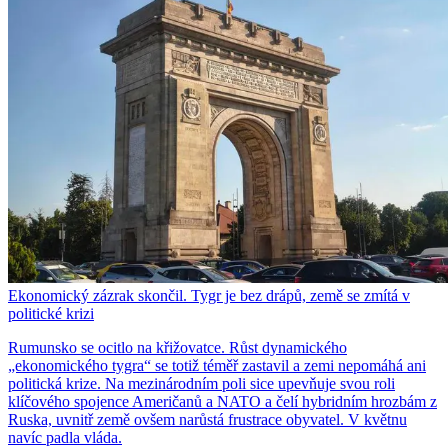
Ekonomický zázrak skončil. Tygr je bez drápů, země se zmítá v
politické krizi
Rumunsko se ocitlo na křižovatce. Růst dynamického
„ekonomického tygra“ se totiž téměř zastavil a zemi nepomáhá ani
politická krize. Na mezinárodním poli sice upevňuje svou roli
klíčového spojence Američanů a NATO a čelí hybridním hrozbám z
Ruska, uvnitř země ovšem narůstá frustrace obyvatel. V květnu
navíc padla vláda.