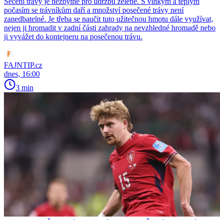
Sečení trávy je nezbytné pro údržbu zeleně. S vlhkým a teplým
počasím se trávníkům daří a množství posečené trávy není
zanedbatelné. Je třeba se naučit tuto užitečnou hmotu dále využívat,
nejen ji hromadit v zadní části zahrady na nevzhledné hromadě nebo
ji vyvážet do kontejneru na posečenou trávu.
FAJNTIP.cz
dnes, 16:00
3 min