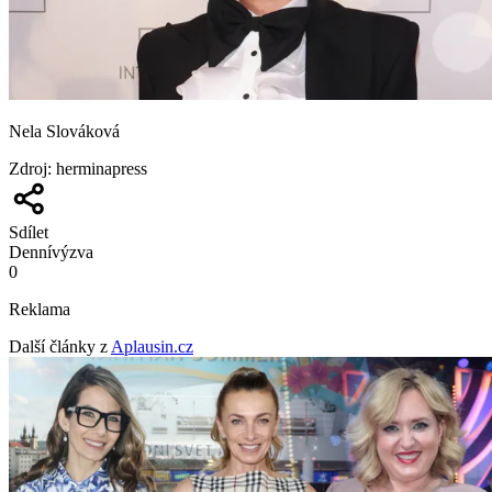
Nela Slováková
Zdroj
:
herminapress
Sdílet
Denní
výzva
0
Reklama
Další články z
Aplausin.cz