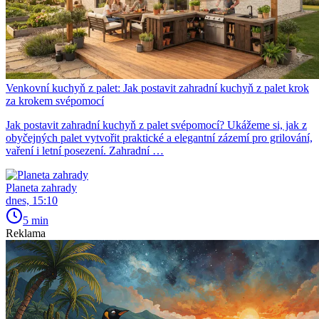
Venkovní kuchyň z palet: Jak postavit zahradní kuchyň z palet krok
za krokem svépomocí
Jak postavit zahradní kuchyň z palet svépomocí? Ukážeme si, jak z
obyčejných palet vytvořit praktické a elegantní zázemí pro grilování,
vaření i letní posezení. Zahradní …
Planeta zahrady
dnes, 15:10
5 min
Reklama