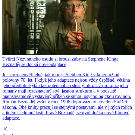
Tvůrci Nezvratného osudu si brousí zuby na Stephena Kinga.
Beznaděj se dočká nové adaptace
Je skoro neuvěřitelné, jak moc je Stephen King v kurzu už od
poloviny 70. let. I když jeho adaptace nejsou vždy úspěšné, většina
jeho předloh skýtá i tak potenciál na slušný film. Už proto, že jeho
romány mají rozeznatelný styl, jasnou strukturu a v podstatě
mainstreamově vystavěný příběh se silnou psychologickou rovinou.
Román Beznaděj vyšel v roce 1996 doprovázený novelou Strážci
zákona. Obě knihy pracují se stejnými postavami, ale v jiných rolích
a jiném sledu událostí. Právě Beznaděj se nyní dočká nové filmové
adaptace.