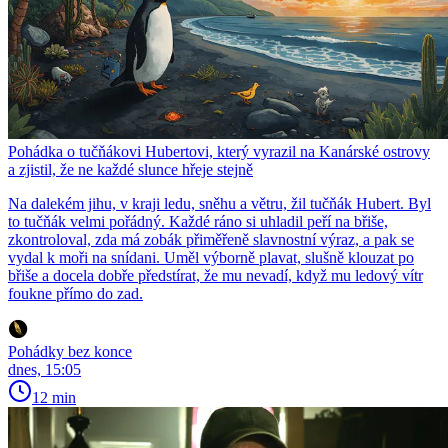
Pohádka o tučňákovi Hubertovi, který vyrazil na Kanárské ostrovy
a zjistil, že ne každé slunce hřeje stejně
Na dalekém jihu, v kraji ledu, sněhu a větru, žil tučňák Hubert. Byl
to tučňák velmi pořádný. Každé ráno si uhladil peří na břiše,
zkontroloval, zda má zobák přiměřeně slavnostní výraz, a pak se
vydal k moři na snídani. Uměl výborně plavat, slušně klouzat po
břiše a docela dobře předstírat, že mu nevadí, když mu ledový vítr
foukne přímo do zad.
Pohádky bez konce
dnes, 15:05
12 min