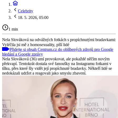
Celebrity
18. 5. 2026, 05:00
1 min
Nela Slováková na odvážných fotkách s propíchnutými bradavkami:
Vyléčila jsi mě z homosexuality, píší lidé
Přidejte si obsah Centrum.cz do oblíbených zdrojů pro Google
hledání a Google zprávy
Nela Slováková (36) umí provokovat, ale pokaždé něčím novým
překvapí. Tentokrát dostala své fanoušky na Instagramu fotkami v
tílku, přes které šly vidět její propíchnuté bradavky. Někteří lidé se
nedokázali udržet a reagovali jako smyslu zbavení.