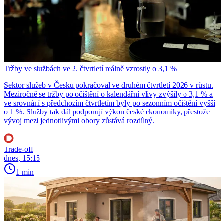
Tržby ve službách ve 2. čtvrtletí reálně vzrostly o 3,1 %
Sektor služeb v Česku pokračoval ve druhém čtvrtletí 2026 v růstu.
Meziročně se tržby po očištění o kalendářní vlivy zvýšily o 3,1 % a
ve srovnání s předchozím čtvrtletím byly po sezonním očištění vyšší
o 1 %. Služby tak dál podporují výkon české ekonomiky, přestože
vývoj mezi jednotlivými obory zůstává rozdílný.
Trade-off
dnes, 15:15
1 min