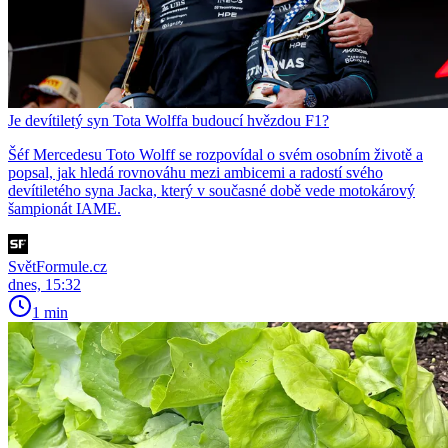
Je devítiletý syn Tota Wolffa budoucí hvězdou F1?
Šéf Mercedesu Toto Wolff se rozpovídal o svém osobním životě a
popsal, jak hledá rovnováhu mezi ambicemi a radostí svého
devítiletého syna Jacka, který v současné době vede motokárový
šampionát IAME.
SvětFormule.cz
dnes, 15:32
1 min