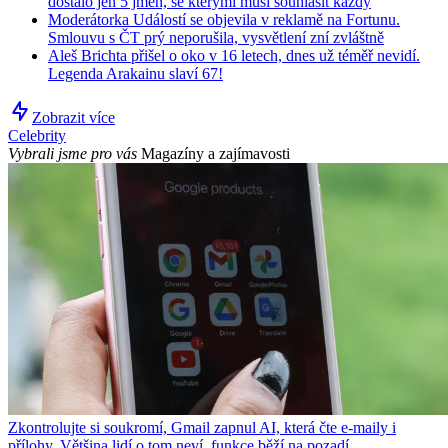
dostalo jen 5 jmen, se kterými musí souhlasit každý
Moderátorka Událostí se objevila v reklamě na Fortunu.
Smlouvu s ČT prý neporušila, vysvětlení zní zvláštně
Aleš Brichta přišel o oko v 16 letech, dnes už téměř nevidí.
Legenda Arakainu slaví 67!
Zobrazit více
Celebrity
Vybrali jsme pro vás
Magazíny a zajímavosti
Zkontrolujte si soukromí, Gmail zapnul AI, která čte e-maily i
přílohy. Většina lidí o tom neví, funkce běží na pozadí