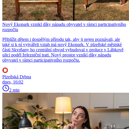
Nový Ekopark vznikl díky nápadu obyvatel v rámci participativního
rozpočtu
Přiblížit dětem i dospělým přírodu tak, aby ji nejen poznávali, ale
také si k ní vytvářeli vztah má nový Ekopark. V plzeňské městské
části Skvrňany ho centrální obvod vybudoval v proluce v Lábkově
ulici podél železniční trati. Nový prostor vznikl díky nápadu
obyvatel v rámci participativního rozpočtu.
Plzeňská Drbna
dnes, 16:02
2 min