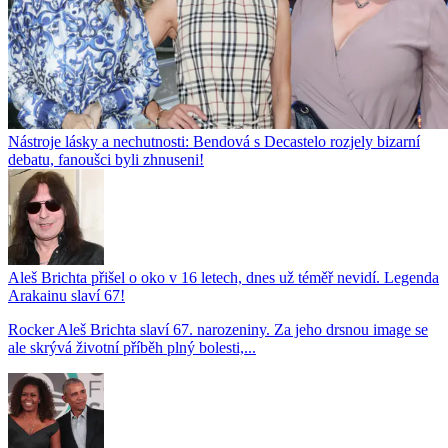
Nástroje lásky a nechutnosti: Bendová s Decastelo rozjely bizarní
debatu, fanoušci byli zhnuseni!
Aleš Brichta přišel o oko v 16 letech, dnes už téměř nevidí. Legenda
Arakainu slaví 67!
Rocker Aleš Brichta slaví 67. narozeniny. Za jeho drsnou image se
ale skrývá životní příběh plný bolesti,...