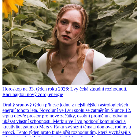
Horoskop na 33. týden roku 2026: Lvy čeká zásadní rozhodnutí,
Raci najdou nový zdroj energie
Druhý srpnový týden přinese jednu z nejsilnějších astrologických
energií tohoto léta. Novoluní ve Lvu spolu se zatměním Slunce 12.
srpna otevře prostor pro nové začátky, osobní proměnu a odvahu
ukázat vlastní schopnosti. Merkur ve Lvu podpoří komunikaci a
kreativitu, zatímco Mars v Raku zvýrazní témata domova, rodiny a
emocí. Tento týden proto bude přát rozhodnutím, která vycházejí z