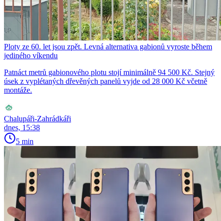
Ploty ze 60. let jsou zpět. Levná alternativa gabionů vyroste během
jediného víkendu
Patnáct metrů gabionového plotu stojí minimálně 94 500 Kč. Stejný
úsek z vyplétaných dřevěných panelů vyjde od 28 000 Kč včetně
montáže.
Chalupáři-Zahrádkáři
dnes, 15:38
5 min