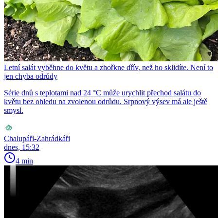
Letní salát vyběhne do květu a zhořkne dřív, než ho sklidíte. Není to
jen chyba odrůdy
Série dnů s teplotami nad 24 °C může urychlit přechod salátu do
květu bez ohledu na zvolenou odrůdu. Srpnový výsev má ale ještě
smysl.
Chalupáři-Zahrádkáři
dnes, 15:32
4 min