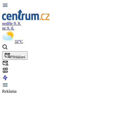
neděle 9. 8.
ne 9. 8.
32°C
Přihlášení
Reklama