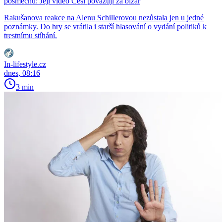
posměchu: Její video Češi považují za bizár
Rakušanova reakce na Alenu Schillerovou nezůstala jen u jedné
poznámky. Do hry se vrátila i starší hlasování o vydání politiků k
trestnímu stíhání.
In-lifestyle.cz
dnes, 08:16
3 min