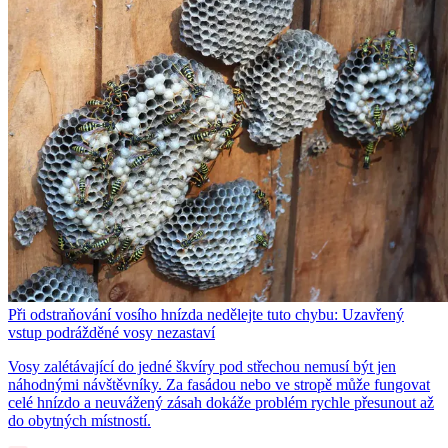
Při odstraňování vosího hnízda nedělejte tuto chybu: Uzavřený
vstup podrážděné vosy nezastaví
Vosy zalétávající do jedné škvíry pod střechou nemusí být jen
náhodnými návštěvníky. Za fasádou nebo ve stropě může fungovat
celé hnízdo a neuvážený zásah dokáže problém rychle přesunout až
do obytných místností.