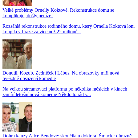
Velké problémy Ornelly Koktové. Rekonstrukce domu se
komplikuje, došly peníze!
Rozsáhlá rekonstrukce rodinného domu, který Ornella Koktová loni
koupila v Praze za více než 22 milionů...
Donutil, Kozub, Zedníček i Lábus. Na obrazovky míří nová
hvězdně obsazená komedie
Na velkou streamovací platformu po několika měsících v kinech
zamíří letošní nová komedie Někdo to rád v...
Dohra kauzy Alice Bendové: skončila u doktora! Šmucler důrazně