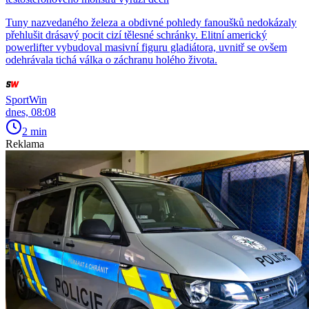
Tuny nazvedaného železa a obdivné pohledy fanoušků nedokázaly
přehlušit drásavý pocit cizí tělesné schránky. Elitní americký
powerlifter vybudoval masivní figuru gladiátora, uvnitř se ovšem
odehrávala tichá válka o záchranu holého života.
SportWin
dnes, 08:08
2 min
Reklama