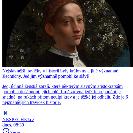
Nejslavnější travičky v historii byly královny a jiné významné
šlechtičny. Jed jim významně pomohl ke slávě
Jed, účinná ženská zbraň, která některým slavným aristokratkám
pomohla dosáhnout jejich cílů. Proč zrovna jed? Jeho podání je
snadné, na rukách přitom neulpí krev a je těžké jej odhalit. Zde je 6
nejznámějších traviček historie.
NESPECHEJ.cz
dnes, 08:30