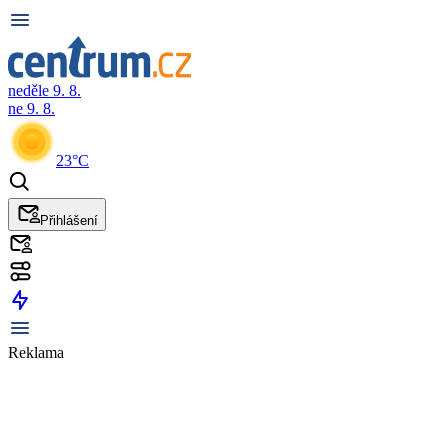
neděle 9. 8.
ne 9. 8.
23°C
Přihlášení
Reklama