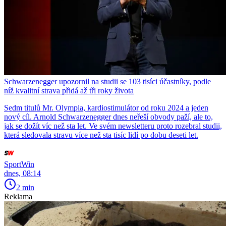
Schwarzenegger upozornil na studii se 103 tisíci účastníky, podle
níž kvalitní strava přidá až tři roky života
Sedm titulů Mr. Olympia, kardiostimulátor od roku 2024 a jeden
nový cíl. Arnold Schwarzenegger dnes neřeší obvody paží, ale to,
jak se dožít víc než sta let. Ve svém newsletteru proto rozebral studii,
která sledovala stravu více než sta tisíc lidí po dobu deseti let.
SportWin
dnes, 08:14
2 min
Reklama