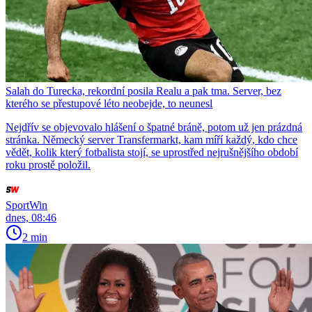
Salah do Turecka, rekordní posila Realu a pak tma. Server, bez
kterého se přestupové léto neobejde, to neunesl
Nejdřív se objevovalo hlášení o špatné bráně, potom už jen prázdná
stránka. Německý server Transfermarkt, kam míří každý, kdo chce
vědět, kolik který fotbalista stojí, se uprostřed nejrušnějšího období
roku prostě položil.
SportWin
dnes, 08:46
2 min