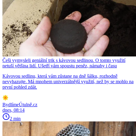
Češi vymysleli geniální trik s kávovou sedlinou. O tomto využití
netuší většina lidí. Ušetří vám spoustu peněz, námahy i času
Kávovou sedlinu, která vám zůstane na dně šálku, rozhodně
nevyhazujte. Má mnohem univerzálnější využití, než by se mohlo na
první pohled zdát.
BydlímeÚtulně.cz
dnes, 08:14
2 min