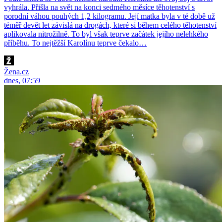
vyhrála. Přišla na svět na konci sedmého měsíce těhotenství s
porodní váhou pouhých 1,2 kilogramu. Její matka byla v té době už
téměř devět let závislá na drogách, které si během celého těhotenství
aplikovala nitrožilně. To byl však teprve začátek jejího nelehkého
příběhu. To nejtěžší Karolínu teprve čekalo…
Žena.cz
dnes, 07:59