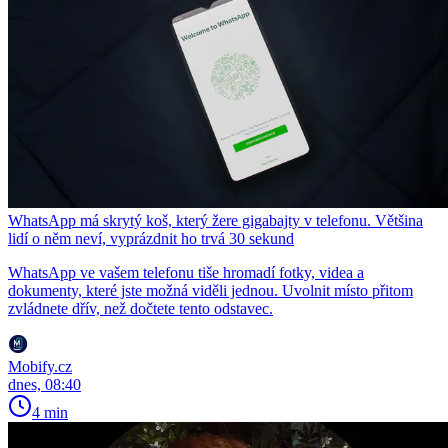
WhatsApp má skrytý koš, který žere gigabajty v telefonu. Většina
lidí o něm neví, vyprázdnit ho trvá 30 sekund
WhatsApp ve vašem telefonu tiše hromadí fotky, videa a
dokumenty, které jste možná viděli jednou. Uvolnit místo přitom
zvládnete dřív, než dočtete tento odstavec.
Mobify.cz
dnes, 08:40
4 min