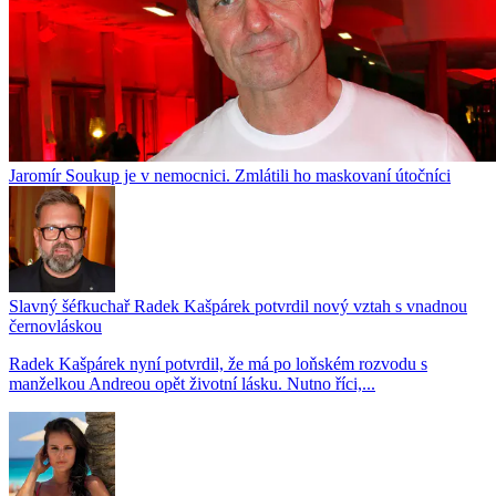
Jaromír Soukup je v nemocnici. Zmlátili ho maskovaní útočníci
Slavný šéfkuchař Radek Kašpárek potvrdil nový vztah s vnadnou
černovláskou
Radek Kašpárek nyní potvrdil, že má po loňském rozvodu s
manželkou Andreou opět životní lásku. Nutno říci,...