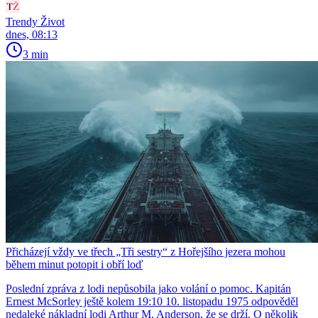
Trendy Život
dnes, 08:13
3 min
Přicházejí vždy ve třech „Tři sestry“ z Hořejšího jezera mohou
během minut potopit i obří loď
Poslední zpráva z lodi nepůsobila jako volání o pomoc. Kapitán
Ernest McSorley ještě kolem 19:10 10. listopadu 1975 odpověděl
nedaleké nákladní lodi Arthur M. Anderson, že se drží. O několik