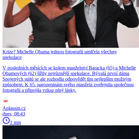
Krize? Michelle Obama jednou fotografií umlčela všechny
spekulace
V posledních měsících se kolem manželství Baracka (65) a Michelle
Obamových (62) šířily nejrůznější spekulace. Bývalá první dáma
Spojených států se ale rozhodla odpovědět tím nejlepším možným
způsobem. K 65. narozeninám svého manžela zveřejnila společnou
fotografii a připojila vzkaz plný lásky.
Aplausin.cz
dnes, 08:43
1 min