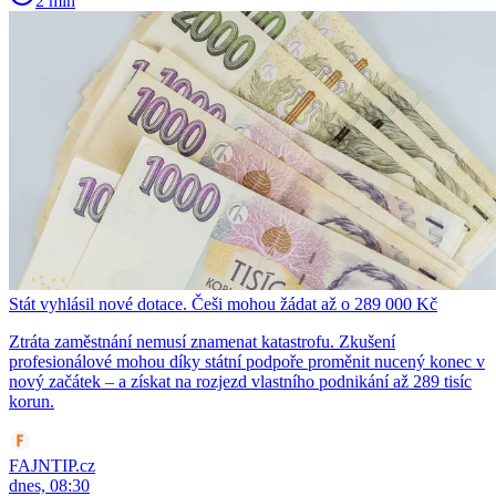
2 min
Stát vyhlásil nové dotace. Češi mohou žádat až o 289 000 Kč
Ztráta zaměstnání nemusí znamenat katastrofu. Zkušení
profesionálové mohou díky státní podpoře proměnit nucený konec v
nový začátek – a získat na rozjezd vlastního podnikání až 289 tisíc
korun.
FAJNTIP.cz
dnes, 08:30