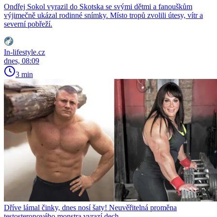
Ondřej Sokol vyrazil do Skotska se svými dětmi a fanouškům
výjimečně ukázal rodinné snímky. Místo tropů zvolili útesy, vítr a
severní pobřeží.
In-lifestyle.cz
dnes, 08:09
3 min
Dříve lámal činky, dnes nosí šaty! Neuvěřitelná proměna
testosteronového monstra vyrazí dech