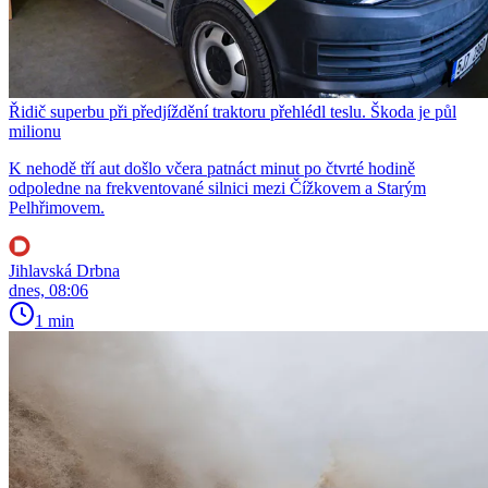
Řidič superbu při předjíždění traktoru přehlédl teslu. Škoda je půl
milionu
K nehodě tří aut došlo včera patnáct minut po čtvrté hodině
odpoledne na frekventované silnici mezi Čížkovem a Starým
Pelhřimovem.
Jihlavská Drbna
dnes, 08:06
1 min