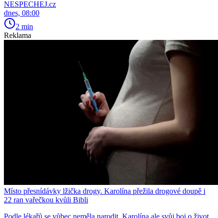
NESPECHEJ.cz
dnes, 08:00
2 min
Reklama
Místo přesnídávky lžička drogy. Karolína přežila drogové doupě i
22 ran vařečkou kvůli Bibli
Podle lékařů se vůbec neměla narodit. Karolína ale svůj boj o život