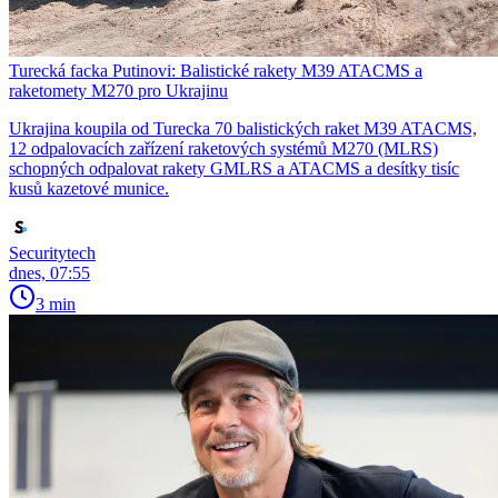
Turecká facka Putinovi: Balistické rakety M39 ATACMS a
raketomety M270 pro Ukrajinu
Ukrajina koupila od Turecka 70 balistických raket M39 ATACMS,
12 odpalovacích zařízení raketových systémů M270 (MLRS)
schopných odpalovat rakety GMLRS a ATACMS a desítky tisíc
kusů kazetové munice.
Securitytech
dnes, 07:55
3 min