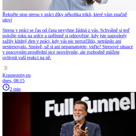
Řekněte stop stresu v práci díky několika triků, které vám značně
uleví
Stresu v práci se čas od času nevyhne žádná z vás. Schválně si teď
položte ruku na srdce a upřímně si odpovězte, kdy jste naposledy
zažily klidný den v práci, kdy vás nic nerozčílilo, netrápilo ani
nestresovalo. Správě, už si ani nepamatujete, viďte? Stresové situace
v pracovním prostřední sice neovlivníte, ale rozhodně můžete
ovlivnit vaší reakci na ně.
Krasnezeny.eu
dnes, 08:15
2 min