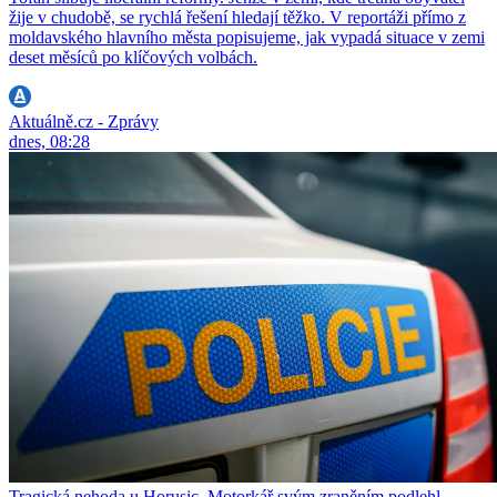
žije v chudobě, se rychlá řešení hledají těžko. V reportáži přímo z
moldavského hlavního města popisujeme, jak vypadá situace v zemi
deset měsíců po klíčových volbách.
Aktuálně.cz - Zprávy
dnes, 08:28
Tragická nehoda u Horusic. Motorkář svým zraněním podlehl