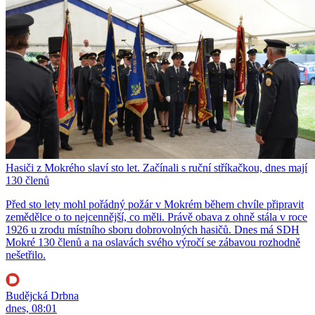
Hasiči z Mokrého slaví sto let. Začínali s ruční stříkačkou, dnes mají
130 členů
Před sto lety mohl pořádný požár v Mokrém během chvíle připravit
zemědělce o to nejcennější, co měli. Právě obava z ohně stála v roce
1926 u zrodu místního sboru dobrovolných hasičů. Dnes má SDH
Mokré 130 členů a na oslavách svého výročí se zábavou rozhodně
nešetřilo.
Budějcká Drbna
dnes, 08:01