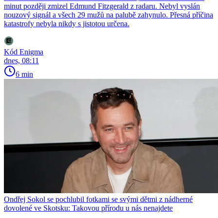
minut později zmizel Edmund Fitzgerald z radaru. Nebyl vyslán
nouzový signál a všech 29 mužů na palubě zahynulo. Přesná příčina
katastrofy nebyla nikdy s jistotou určena.
Kód Enigma
dnes, 08:11
6 min
Ondřej Sokol se pochlubil fotkami se svými dětmi z nádherné
dovolené ve Skotsku: Takovou přírodu u nás nenajdete