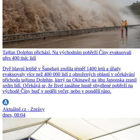
Tajfun Dolphin přichází. Na východním pobřeží Číny evakuovali
přes 400 tisíc lidí
Dvě hlavní letiště v Šanghaji zrušila téměř 1400 letů a úřady
evakuovaly více než 400 000 lidí z ohrožených oblastí v očekávání
příchodu tajfunu Dolphin, který na Okinawě na jihu Japonska zranil
sedm lidí. Očekává se, že živel zasáhne hustě obydlené pobřeží na
východě Číny buď v neděli večer, nebo v pondělí ráno.
Aktuálně.cz - Zprávy
dnes, 08:04