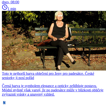
dnes, 08:00
1 min
Toto je nejhorší barva oblečení pro ženy pro padesátce. České
seniorky ji nosí pořád
Černá barva je symbolem elegance a opticky zeštíhluje postavu.
Módní stylisté však varují, že po padesátce může v blízkosti obličeje
zvýraznit vrásky a unavený vzhled.