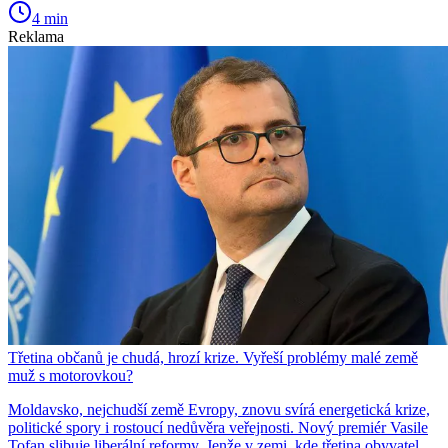
4 min
Reklama
Třetina občanů je chudá, hrozí krize. Vyřeší problémy malé země
muž s motorovkou?
Moldavsko, nejchudší země Evropy, znovu svírá energetická krize,
politické spory i rostoucí nedůvěra veřejnosti. Nový premiér Vasile
Tofan slibuje liberální reformy. Jenže v zemi, kde třetina obyvatel