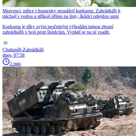
Mravenci, mšice i housenky nesnášejí kurkumu. Zahrádkáři ji
míchají s vodou a stříkají přímo na listy, škůdci odejdou sami
Kurkuma je díky svým nesčetným výhodám tajnou zbraní
zahrádkářů v boji proti škůdcům. Vyplatí se na ni vsadit.
Chalupáři-Zahrádkáři
dnes, 07:58
2 min