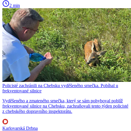
2 min
Policisté zachránili na Chebsku vyděšeného srnečka. Pobíhal u
frekventované silnice
Vyděšeného a zmateného srnečka, který se sám pohyboval poblíž
frekventované silnice na Chebsku, zachraňovali tento týden policisté
z chebského dopravního inspektorátu.
Karlovarská Drbna