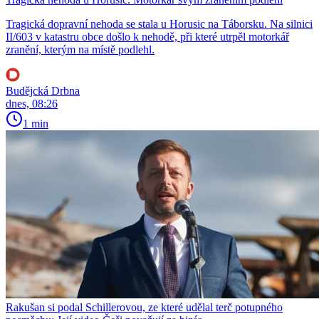
Tragická dopravní nehoda se stala u Horusic na Táborsku. Na silnici
II/603 v katastru obce došlo k nehodě, při které utrpěl motorkář
zranění, kterým na místě podlehl.
Budějcká Drbna
dnes, 08:26
1 min
Rakušan si podal Schillerovou, ze které udělal terč potupného