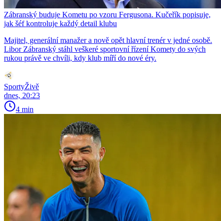
Zábranský buduje Kometu po vzoru Fergusona. Kučeřík popisuje,
jak šéf kontroluje každý detail klubu
Majitel, generální manažer a nově opět hlavní trenér v jedné osobě.
Libor Zábranský stáhl veškeré sportovní řízení Komety do svých
rukou právě ve chvíli, kdy klub míří do nové éry.
SportyŽivě
dnes, 20:23
4 min