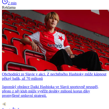
2 min
Reklama
Obchodníci ze Slavie v akci. Z nechtěného Hashioky může kápnout
pěkný balík, až 70 milionů
Japonský obránce Daiki Hashioka ve Slavii sportovně neuspěl,
přesto z něj klub může vytěžit desítky milionů korun díky
promyšlené smluvní strategii.