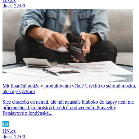
HN.cz
dnes, 22:00
Mít finanční potíže v produktivním věku? Urychlí to stárnutí mozku,
ukazuje výzkum
Sice chudoba cti netratí, ale mít neustále hluboko do kapsy není nic
příjemného. Tým britských vědců pod vedením Praveethy
Patalayové z londýnské...
HN.cz
dnes, 22:00