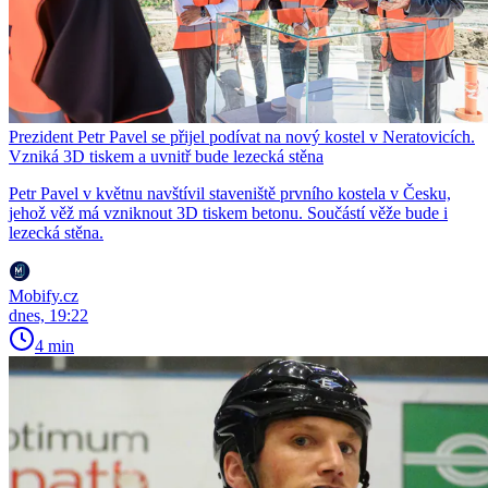
Prezident Petr Pavel se přijel podívat na nový kostel v Neratovicích.
Vzniká 3D tiskem a uvnitř bude lezecká stěna
Petr Pavel v květnu navštívil staveniště prvního kostela v Česku,
jehož věž má vzniknout 3D tiskem betonu. Součástí věže bude i
lezecká stěna.
Mobify.cz
dnes, 19:22
4 min