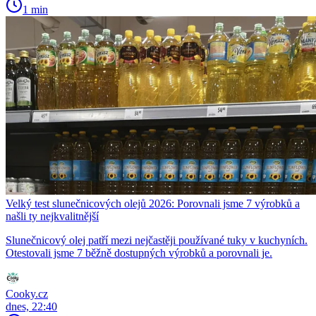
1 min
Velký test slunečnicových olejů 2026: Porovnali jsme 7 výrobků a
našli ty nejkvalitnější
Slunečnicový olej patří mezi nejčastěji používané tuky v kuchyních.
Otestovali jsme 7 běžně dostupných výrobků a porovnali je.
Cooky.cz
dnes, 22:40