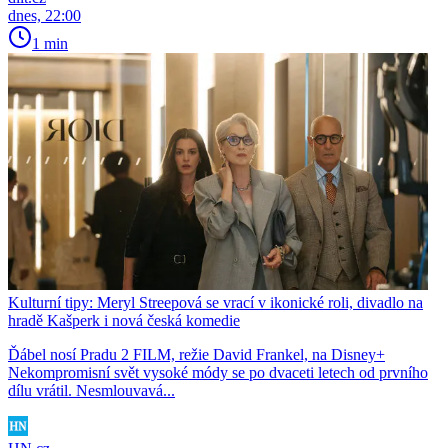
dnes, 22:00
1 min
Kulturní tipy: Meryl Streepová se vrací v ikonické roli, divadlo na
hradě Kašperk i nová česká komedie
Ďábel nosí Pradu 2 FILM, režie David Frankel, na Disney+
Nekompromisní svět vysoké módy se po dvaceti letech od prvního
dílu vrátil. Nesmlouvavá...