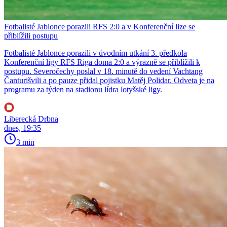
Fotbalisté Jablonce porazili RFS 2:0 a v Konferenční lize se
přiblížili postupu
Fotbalisté Jablonce porazili v úvodním utkání 3. předkola
Konferenční ligy RFS Riga doma 2:0 a výrazně se přiblížili k
postupu. Severočechy poslal v 18. minutě do vedení Vachtang
Čanturišvili a po pauze přidal pojistku Matěj Polidar. Odveta je na
programu za týden na stadionu lídra lotyšské ligy.
Liberecká Drbna
dnes, 19:35
3 min