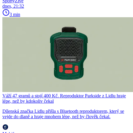
SportyŽivě
dnes, 21:32
3 min
Váží 47 gramů a stojí 400 Kč. Reproduktor Parkside z Lidlu hraje
lépe, než by kdokoliv čekal
Dílenská značka Lidlu přišla s Bluetooth reproduktorem, který se
vejde do dlaně a hraje mnohem lépe, než by člověk čekal.