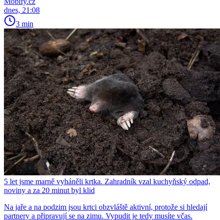
Mobify.cz
dnes, 21:08
3 min
5 let jsme marně vyháněli krtka. Zahradník vzal kuchyňský odpad,
noviny a za 20 minut byl klid
Na jaře a na podzim jsou krtci obzvláště aktivní, protože si hledají
partnery a připravují se na zimu. Vypudit je tedy musíte včas.