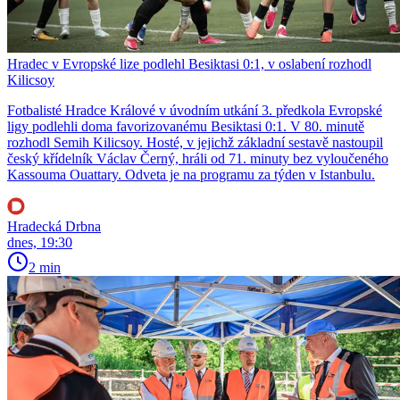
Hradec v Evropské lize podlehl Besiktasi 0:1, v oslabení rozhodl
Kilicsoy
Fotbalisté Hradce Králové v úvodním utkání 3. předkola Evropské
ligy podlehli doma favorizovanému Besiktasi 0:1. V 80. minutě
rozhodl Semih Kilicsoy. Hosté, v jejichž základní sestavě nastoupil
český křídelník Václav Černý, hráli od 71. minuty bez vyloučeného
Kassouma Ouattary. Odveta je na programu za týden v Istanbulu.
Hradecká Drbna
dnes, 19:30
2 min