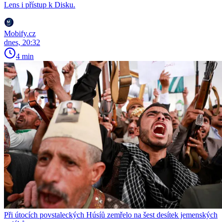
Lens i přístup k Disku.
Mobify.cz
dnes, 20:32
4 min
Při útocích povstaleckých Húsíů zemřelo na šest desítek jemenských