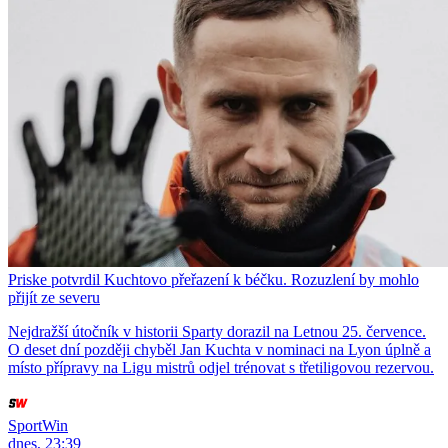
Priske potvrdil Kuchtovo přeřazení k béčku. Rozuzlení by mohlo
přijít ze severu
Nejdražší útočník v historii Sparty dorazil na Letnou 25. července.
O deset dní později chyběl Jan Kuchta v nominaci na Lyon úplně a
místo přípravy na Ligu mistrů odjel trénovat s třetiligovou rezervou.
SportWin
dnes, 23:39