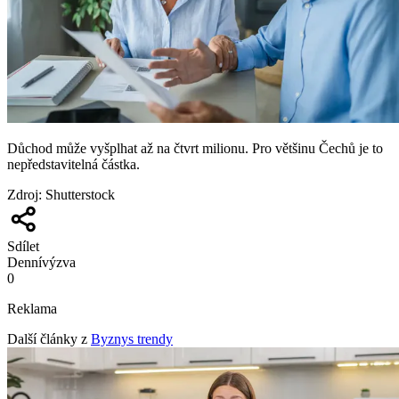
Důchod může vyšplhat až na čtvrt milionu. Pro většinu Čechů je to
nepředstavitelná částka.
Zdroj
:
Shutterstock
Sdílet
Denní
výzva
0
Reklama
Další články z
Byznys trendy