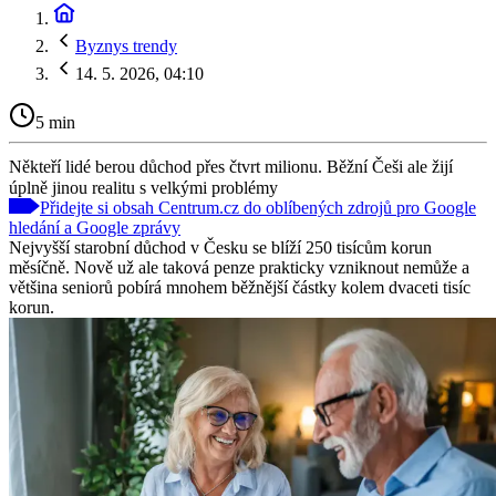
Byznys trendy
14. 5. 2026, 04:10
5 min
Někteří lidé berou důchod přes čtvrt milionu. Běžní Češi ale žijí
úplně jinou realitu s velkými problémy
Přidejte si obsah Centrum.cz do oblíbených zdrojů pro Google
hledání a Google zprávy
Nejvyšší starobní důchod v Česku se blíží 250 tisícům korun
měsíčně. Nově už ale taková penze prakticky vzniknout nemůže a
většina seniorů pobírá mnohem běžnější částky kolem dvaceti tisíc
korun.