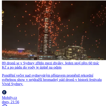
89 dronů se v Sydney zřítilo mezi diváky. Jeden stojí přes 60 tisíc
Kč a po pádu do vody je úplně na odpis
Pondělní večer nad sydneyským přístavem proměnil rekordní
světelnou show v nejdražší hromadný pád dronů v historii festivalu
Vivid Sydney.
Mobify.cz
dnes, 21:56