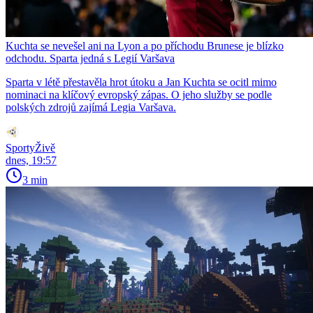
Kuchta se nevešel ani na Lyon a po příchodu Brunese je blízko
odchodu. Sparta jedná s Legií Varšava
Sparta v létě přestavěla hrot útoku a Jan Kuchta se ocitl mimo
nominaci na klíčový evropský zápas. O jeho služby se podle
polských zdrojů zajímá Legia Varšava.
SportyŽivě
dnes, 19:57
3 min