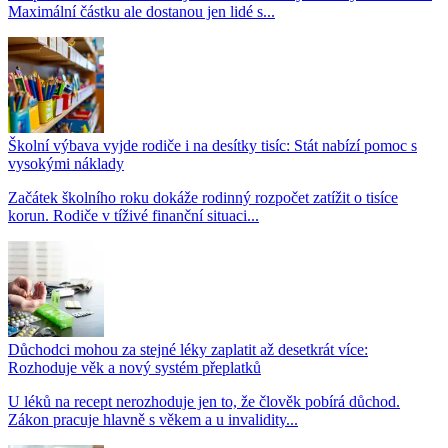
Maximální částku ale dostanou jen lidé s...
Školní výbava vyjde rodiče i na desítky tisíc: Stát nabízí pomoc s
vysokými náklady
Začátek školního roku dokáže rodinný rozpočet zatížit o tisíce
korun. Rodiče v tíživé finanční situaci...
Důchodci mohou za stejné léky zaplatit až desetkrát více:
Rozhoduje věk a nový systém přeplatků
U léků na recept nerozhoduje jen to, že člověk pobírá důchod.
Zákon pracuje hlavně s věkem a u invalidity...