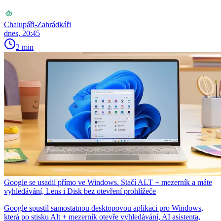
Chalupáři-Zahrádkáři
dnes, 20:45
2 min
Google se usadil přímo ve Windows. Stačí ALT + mezerník a máte
vyhledávání, Lens i Disk bez otevření prohlížeče
Google spustil samostatnou desktopovou aplikaci pro Windows,
která po stisku Alt + mezerník otevře vyhledávání, AI asistenta,