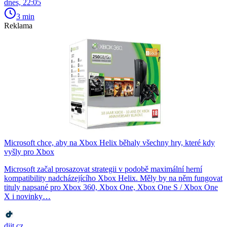
dnes, 22:05
3 min
Reklama
Microsoft chce, aby na Xbox Helix běhaly všechny hry, které kdy
vyšly pro Xbox
Microsoft začal prosazovat strategii v podobě maximální herní
kompatibility nadcházejícího Xbox Helix. Měly by na něm fungovat
tituly napsané pro Xbox 360, Xbox One, Xbox One S / Xbox One
X i novinky…
diit.cz