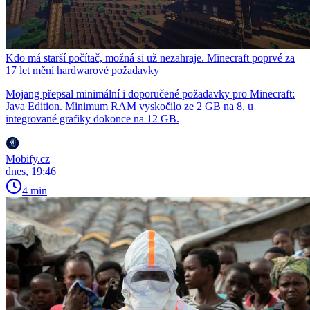
Kdo má starší počítač, možná si už nezahraje. Minecraft poprvé za
17 let mění hardwarové požadavky
Mojang přepsal minimální i doporučené požadavky pro Minecraft:
Java Edition. Minimum RAM vyskočilo ze 2 GB na 8, u
integrované grafiky dokonce na 12 GB.
Mobify.cz
dnes, 19:46
4 min