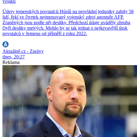
vojáků
Údery jemenských povstalců Húsíů na provládní jednotky zabily 58
lidí, řekl ve čtvrtek nejmenovaný vojenský zdroj agentuře AFP.
Zraněných jsou podle něj desítky. Předchozí údaje uváděly zhruba
čtyři desítky mrtvých. Mohlo by se tak jednat o nejkrvavější útok
povstalců v Jemenu od příměří z roku 2022.
Aktuálně.cz - Zprávy
dnes, 20:27
Reklama