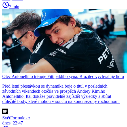
2 min
Otec Antonelliho trénuje Fittipaldiho syna: Brazilec vychvaluje lídra
Před letní přestávkou se dynamika boje o titul v posledních
závodních víkendech otočila ve prospěch Andrey Kimiho
Antonelliho. Ital dokáže pravidelně zajíždět výsledky a sbírat
důležité body, které mohou v součtu na konci sezony rozhodnout.
SvětFormule.cz
dnes, 22:47