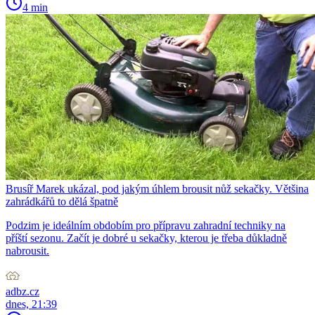
4 min
Brusíř Marek ukázal, pod jakým úhlem brousit nůž sekačky. Většina
zahrádkářů to dělá špatně
Podzim je ideálním obdobím pro přípravu zahradní techniky na
příští sezonu. Začít je dobré u sekačky, kterou je třeba důkladně
nabrousit.
adbz.cz
dnes, 21:39