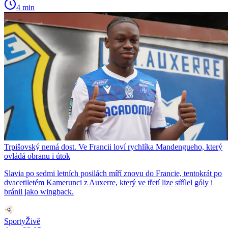
4 min
Trpišovský nemá dost. Ve Francii loví rychlíka Mandengueho, který
ovládá obranu i útok
Slavia po sedmi letních posilách míří znovu do Francie, tentokrát po
dvacetiletém Kamerunci z Auxerre, který ve třetí lize střílel góly i
bránil jako wingback.
SportyŽivě