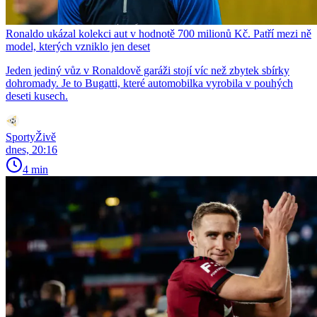
Ronaldo ukázal kolekci aut v hodnotě 700 milionů Kč. Patří mezi ně
model, kterých vzniklo jen deset
Jeden jediný vůz v Ronaldově garáži stojí víc než zbytek sbírky
dohromady. Je to Bugatti, které automobilka vyrobila v pouhých
deseti kusech.
SportyŽivě
dnes, 20:16
4 min