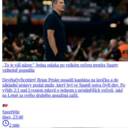
„To je váš názor." Jedna otázka po velkém večeru trenéra Sparty
viditelně popudila
Devětačtyřicetiletý Brian Priske posadil kapitána na lavičku a do
základní sestavy poslal muže, který byl ve Spartě sotva čtyři dny. Po
výhře 2:1 nad Lyonem mluvil o jednom z nejsilnějších večerů, jaké
na Letné za svého druhého angažmá zažil.
SportWin
dnes, 23:40
2 min