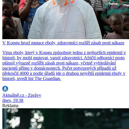
V Kongu hrozí mutace eboly, zdravotníci rozšíří zásah proti nákaze
Virus eboly, který v Kongu způsobuje jednu z nejhorších epidemií v
historii, by mohl mutovat, varují zdravotníci. Afričtí odborníci proto
plánují výrazně rozšířit zásah proti nákaze, včetně vyhledávání
pacientů přímo v domácnostech. Počet potvrzených případů už
překročil 4000 a podle úřadů jde o druhou největší epidemii eboly v
historii, uvedl list The Guardian.
Aktuálně.cz - Zprávy
dnes, 19:38
Reklama