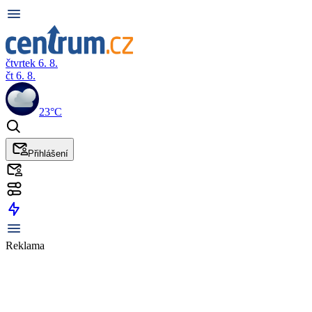
čtvrtek 6. 8.
čt 6. 8.
23°C
Přihlášení
Reklama