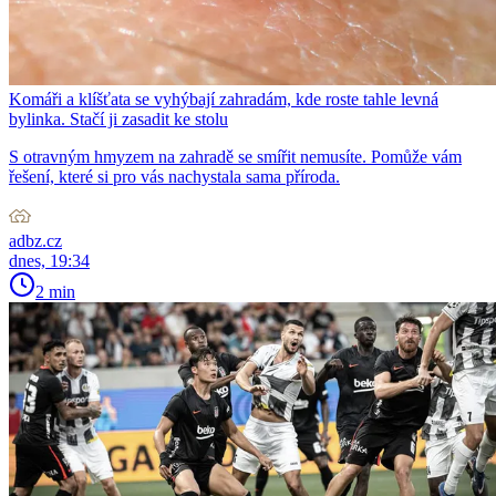
Komáři a klíšťata se vyhýbají zahradám, kde roste tahle levná
bylinka. Stačí ji zasadit ke stolu
S otravným hmyzem na zahradě se smířit nemusíte. Pomůže vám
řešení, které si pro vás nachystala sama příroda.
adbz.cz
dnes, 19:34
2 min