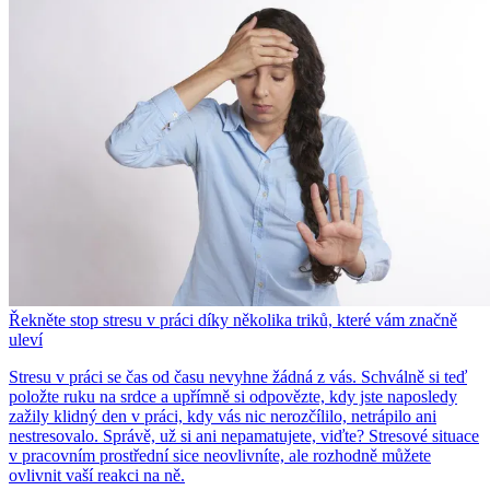
Řekněte stop stresu v práci díky několika triků, které vám značně
uleví
Stresu v práci se čas od času nevyhne žádná z vás. Schválně si teď
položte ruku na srdce a upřímně si odpovězte, kdy jste naposledy
zažily klidný den v práci, kdy vás nic nerozčílilo, netrápilo ani
nestresovalo. Správě, už si ani nepamatujete, viďte? Stresové situace
v pracovním prostřední sice neovlivníte, ale rozhodně můžete
ovlivnit vaší reakci na ně.