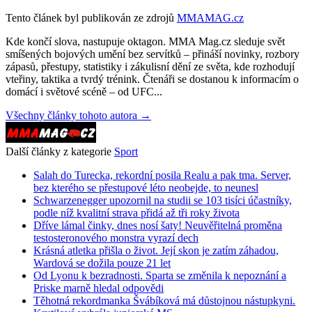
Tento článek byl publikován ze zdrojů
MMAMAG.cz
Kde končí slova, nastupuje oktagon. MMA Mag.cz sleduje svět
smíšených bojových umění bez servítků – přináší novinky, rozbory
zápasů, přestupy, statistiky i zákulisní dění ze světa, kde rozhodují
vteřiny, taktika a tvrdý trénink. Čtenáři se dostanou k informacím o
domácí i světové scéně – od UFC...
Všechny články tohoto autora →
Další články z kategorie
Sport
Salah do Turecka, rekordní posila Realu a pak tma. Server,
bez kterého se přestupové léto neobejde, to neunesl
Schwarzenegger upozornil na studii se 103 tisíci účastníky,
podle níž kvalitní strava přidá až tři roky života
Dříve lámal činky, dnes nosí šaty! Neuvěřitelná proměna
testosteronového monstra vyrazí dech
Krásná atletka přišla o život. Její skon je zatím záhadou,
Wardová se dožila pouze 21 let
Od Lyonu k bezradnosti. Sparta se změnila k nepoznání a
Priske marně hledal odpovědi
Těhotná rekordmanka Švábíková má důstojnou nástupkyni.