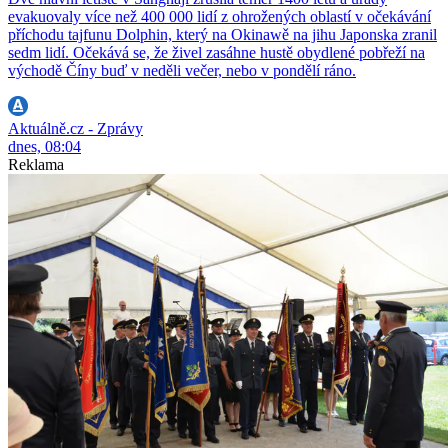
evakuovaly více než 400 000 lidí z ohrožených oblastí v očekávání
příchodu tajfunu Dolphin, který na Okinawě na jihu Japonska zranil
sedm lidí. Očekává se, že živel zasáhne hustě obydlené pobřeží na
východě Číny buď v neděli večer, nebo v pondělí ráno.
Aktuálně.cz - Zprávy
dnes, 08:04
Reklama