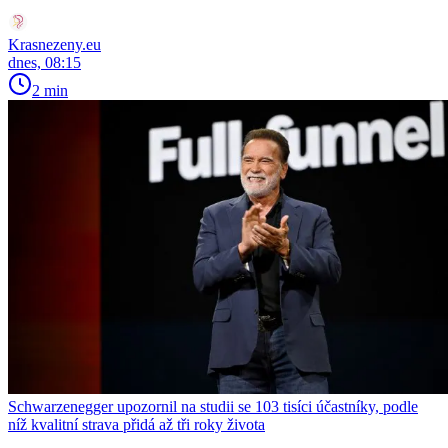
Krasnezeny.eu
dnes, 08:15
2 min
Schwarzenegger upozornil na studii se 103 tisíci účastníky, podle
níž kvalitní strava přidá až tři roky života