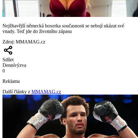
Nejžhavější německá boxerka současnosti se nebojí ukázat své
vnady. Teď jde do životního zápasu
Zdroj
:
MMAMAG.cz
Sdílet
Denní
výzva
0
Reklama
Další články z
MMAMAG.cz