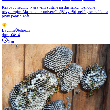
Kávovou sedlinu, která vám zůstane na dně šálku, rozhodně
nevyhazujte. Má mnohem univerzálnější využití, než by se mohlo na
první pohled zdát.
BydlímeÚtulně.cz
dnes, 08:14
2 min