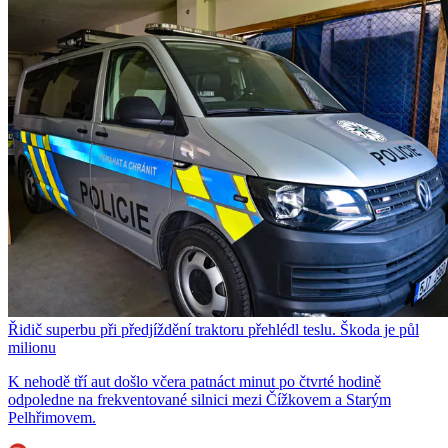
Řidič superbu při předjíždění traktoru přehlédl teslu. Škoda je půl
milionu
K nehodě tří aut došlo včera patnáct minut po čtvrté hodině
odpoledne na frekventované silnici mezi Čížkovem a Starým
Pelhřimovem.