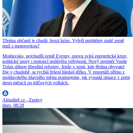
Třetina občanů je chudá, hrozí krize. Vyřeší problémy malé země
muž s motorovkou?
Moldavsko, nejchudší země Evropy, znovu svírá energetická krize,
politické spory i rostoucí nedůvěra veřejnosti. Nový premiér Vasile
Tofan slibuje liberální reformy. Jenže v zemi, kde třetina obyvatel
žije v chudobě, se rychlá řešení hledají těžko. V reportáži přímo z
moldavského hlavního města popisujeme, jak vypadá situace v zemi
deset měsíců po klíčových volbách.
Aktuálně.cz - Zprávy
dnes, 08:28