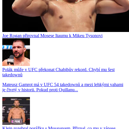
Joe Rogan přirovnal Mosese Itaumu k Mikeu Tysonovi
Polák může v UFC překonat Chabibův rekord. Chybí mu šest
takedownů
Mateusz Gamrot má v UFC 54 takedownů a mezi lehkými vahami
je čtvrtý v historii. Pokud proti Quillanu...
Klein rozebral porážku s Musayevem. Přiznal, co mu v zápase