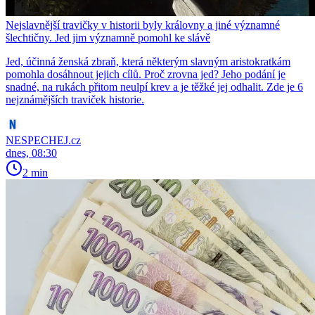
Nejslavnější travičky v historii byly královny a jiné významné
šlechtičny. Jed jim významně pomohl ke slávě
Jed, účinná ženská zbraň, která některým slavným aristokratkám
pomohla dosáhnout jejich cílů. Proč zrovna jed? Jeho podání je
snadné, na rukách přitom neulpí krev a je těžké jej odhalit. Zde je 6
nejznámějších traviček historie.
NESPECHEJ.cz
dnes, 08:30
2 min