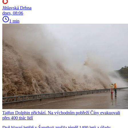
Jihlavská Drbna
dnes, 08:06
1 min
Tajfun Dolphin přichází. Na východním pobřeží Číny evakuovali
přes 400 tisíc lidí
Dvě hlavní letiště v Šanghaji zrušila téměř 1400 letů a úřady