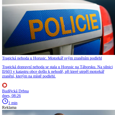
Tragická nehoda u Horusic. Motorkář svým zraněním podlehl
Tragická dopravní nehoda se stala u Horusic na Táborsku. Na silnici
II/603 v katastru obce došlo k nehodě, při které utrpěl motorkář
zranění, kterým na místě podlehl.
Budějcká Drbna
dnes, 08:26
1 min
Reklama