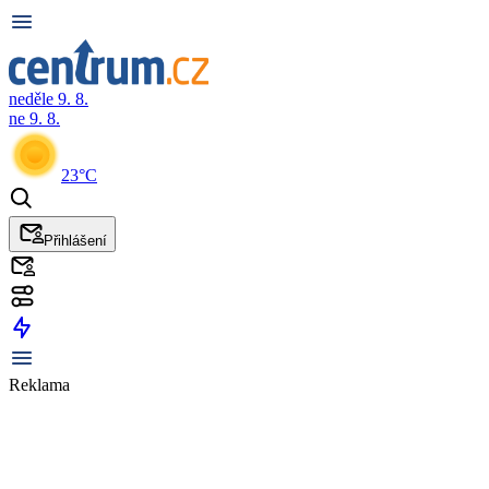
neděle 9. 8.
ne 9. 8.
23°C
Přihlášení
Reklama