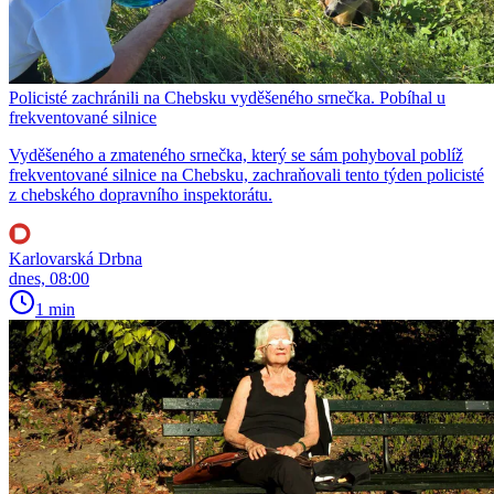
Policisté zachránili na Chebsku vyděšeného srnečka. Pobíhal u
frekventované silnice
Vyděšeného a zmateného srnečka, který se sám pohyboval poblíž
frekventované silnice na Chebsku, zachraňovali tento týden policisté
z chebského dopravního inspektorátu.
Karlovarská Drbna
dnes, 08:00
1 min