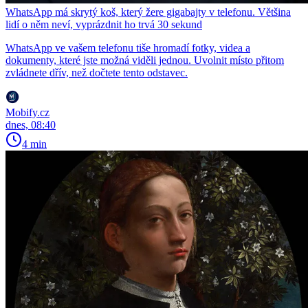
WhatsApp má skrytý koš, který žere gigabajty v telefonu. Většina
lidí o něm neví, vyprázdnit ho trvá 30 sekund
WhatsApp ve vašem telefonu tiše hromadí fotky, videa a
dokumenty, které jste možná viděli jednou. Uvolnit místo přitom
zvládnete dřív, než dočtete tento odstavec.
Mobify.cz
dnes, 08:40
4 min