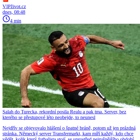
VIPživot.cz
dnes, 08:48
4 min
Salah do Turecka, rekordní posila Realu a pak tma. Server, bez
kterého se přestupové léto neobejde, to neunesl
Nejdřív se objevovalo hlášení o špatné bráně, potom už jen prázdná
stránka. Německý server Transfermarkt, kam míří každý, kdo chce
vědět, kolik který fotbalista stojí, se uprostřed nejrušnějšího období