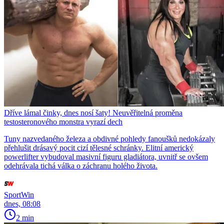
Dříve lámal činky, dnes nosí šaty! Neuvěřitelná proměna
testosteronového monstra vyrazí dech
Tuny nazvedaného železa a obdivné pohledy fanoušků nedokázaly
přehlušit drásavý pocit cizí tělesné schránky. Elitní americký
powerlifter vybudoval masivní figuru gladiátora, uvnitř se ovšem
odehrávala tichá válka o záchranu holého života.
SportWin
dnes, 08:08
2 min