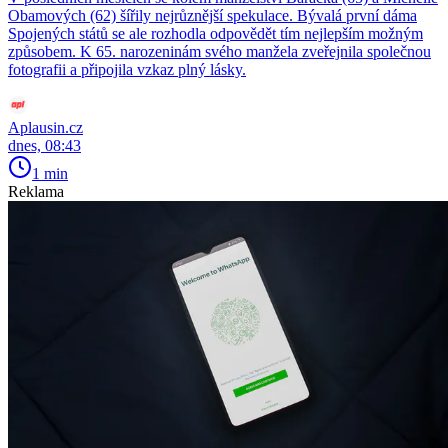
Obamových (62) šířily nejrůznější spekulace. Bývalá první dáma
Spojených států se ale rozhodla odpovědět tím nejlepším možným
způsobem. K 65. narozeninám svého manžela zveřejnila společnou
fotografii a připojila vzkaz plný lásky.
Aplausin.cz
dnes, 08:43
1 min
Reklama