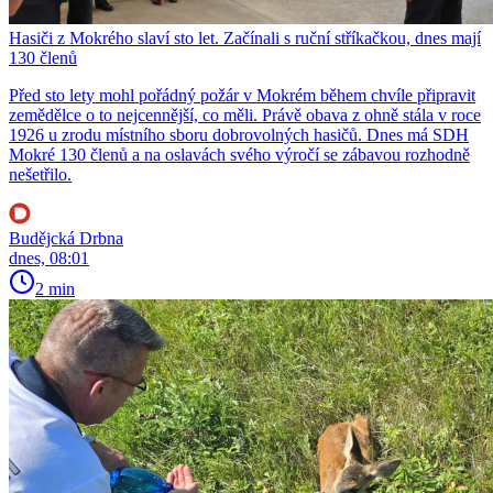
Hasiči z Mokrého slaví sto let. Začínali s ruční stříkačkou, dnes mají
130 členů
Před sto lety mohl pořádný požár v Mokrém během chvíle připravit
zemědělce o to nejcennější, co měli. Právě obava z ohně stála v roce
1926 u zrodu místního sboru dobrovolných hasičů. Dnes má SDH
Mokré 130 členů a na oslavách svého výročí se zábavou rozhodně
nešetřilo.
Budějcká Drbna
dnes, 08:01
2 min