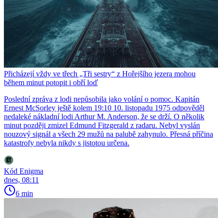
Přicházejí vždy ve třech „Tři sestry“ z Hořejšího jezera mohou
během minut potopit i obří loď
Poslední zpráva z lodi nepůsobila jako volání o pomoc. Kapitán
Ernest McSorley ještě kolem 19:10 10. listopadu 1975 odpověděl
nedaleké nákladní lodi Arthur M. Anderson, že se drží. O několik
minut později zmizel Edmund Fitzgerald z radaru. Nebyl vyslán
nouzový signál a všech 29 mužů na palubě zahynulo. Přesná příčina
katastrofy nebyla nikdy s jistotou určena.
Kód Enigma
dnes, 08:11
6 min