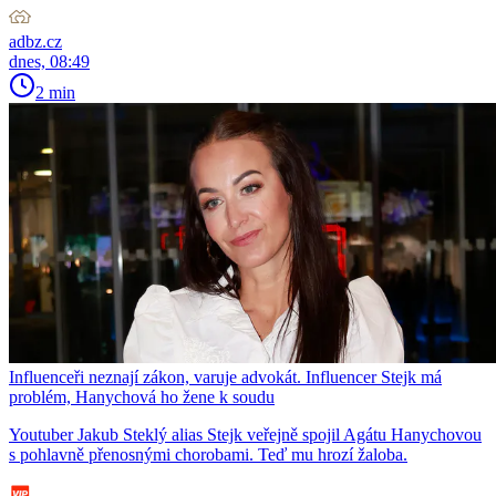
adbz.cz
dnes, 08:49
2 min
Influenceři neznají zákon, varuje advokát. Influencer Stejk má
problém, Hanychová ho žene k soudu
Youtuber Jakub Steklý alias Stejk veřejně spojil Agátu Hanychovou
s pohlavně přenosnými chorobami. Teď mu hrozí žaloba.