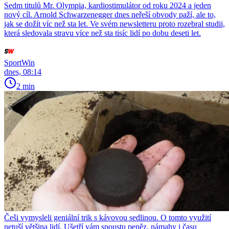
Sedm titulů Mr. Olympia, kardiostimulátor od roku 2024 a jeden
nový cíl. Arnold Schwarzenegger dnes neřeší obvody paží, ale to,
jak se dožít víc než sta let. Ve svém newsletteru proto rozebral studii,
která sledovala stravu více než sta tisíc lidí po dobu deseti let.
SportWin
dnes, 08:14
2 min
Češi vymysleli geniální trik s kávovou sedlinou. O tomto využití
netuší většina lidí. Ušetří vám spoustu peněz, námahy i času