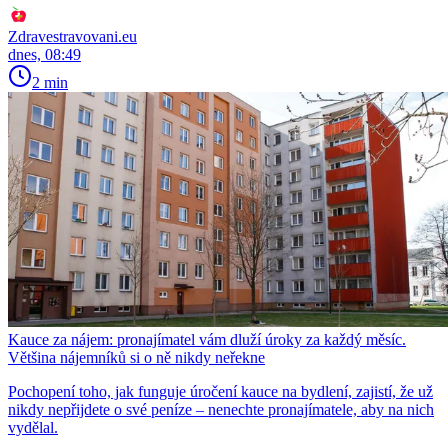
Zdravestravovani.eu
dnes, 08:49
2 min
Kauce za nájem: pronajímatel vám dluží úroky za každý měsíc.
Většina nájemníků si o ně nikdy neřekne
Pochopení toho, jak funguje úročení kauce na bydlení, zajistí, že už
nikdy nepřijdete o své peníze – nenechte pronajímatele, aby na nich
vydělal.