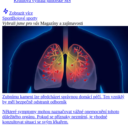
Krutilová vyhrála juniorské MS
Zobrazit více
Sport
Bojové sporty
Vybrali jsme pro vás
Magazíny a zajímavosti
Zubnímu kameni lze předcházet správnou domácí péčí. Ten vzniklý
by měl bezpečně odstranit odborník
Některé symptomy mohou naznačovat vážné onemocnění tohoto
důležitého orgánu. Pokud se příznaky nezmírní, je vhodné
konzultovat situaci se svým lékařem.