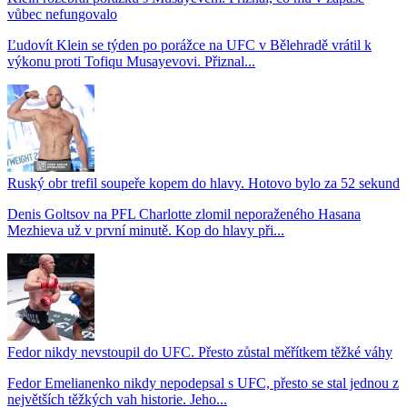
vůbec nefungovalo
Ľudovít Klein se týden po porážce na UFC v Bělehradě vrátil k
výkonu proti Tofiqu Musayevovi. Přiznal...
Ruský obr trefil soupeře kopem do hlavy. Hotovo bylo za 52 sekund
Denis Goltsov na PFL Charlotte zlomil neporaženého Hasana
Mezhieva už v první minutě. Kop do hlavy při...
Fedor nikdy nevstoupil do UFC. Přesto zůstal měřítkem těžké váhy
Fedor Emelianenko nikdy nepodepsal s UFC, přesto se stal jednou z
největších těžkých vah historie. Jeho...