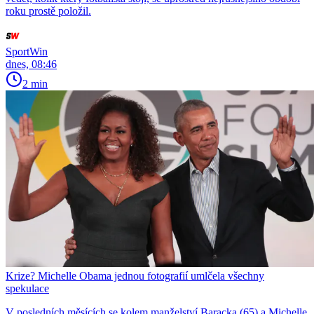
roku prostě položil.
SportWin
dnes, 08:46
2 min
Krize? Michelle Obama jednou fotografií umlčela všechny
spekulace
V posledních měsících se kolem manželství Baracka (65) a Michelle