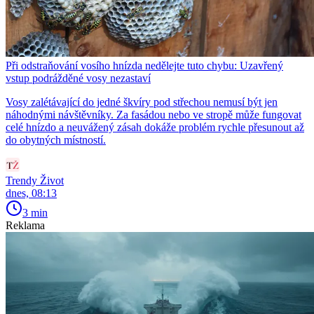
Při odstraňování vosího hnízda nedělejte tuto chybu: Uzavřený
vstup podrážděné vosy nezastaví
Vosy zalétávající do jedné škvíry pod střechou nemusí být jen
náhodnými návštěvníky. Za fasádou nebo ve stropě může fungovat
celé hnízdo a neuvážený zásah dokáže problém rychle přesunout až
do obytných místností.
Trendy Život
dnes, 08:13
3 min
Reklama