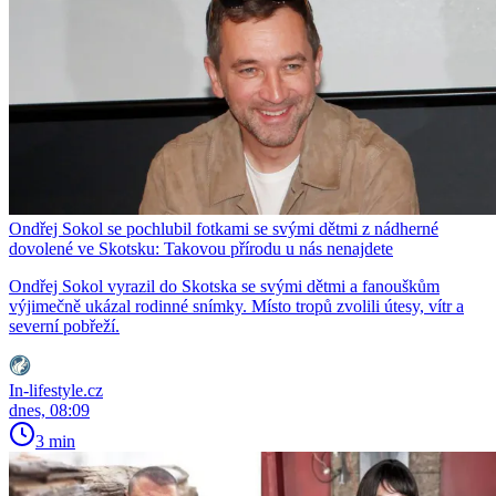
Ondřej Sokol se pochlubil fotkami se svými dětmi z nádherné
dovolené ve Skotsku: Takovou přírodu u nás nenajdete
Ondřej Sokol vyrazil do Skotska se svými dětmi a fanouškům
výjimečně ukázal rodinné snímky. Místo tropů zvolili útesy, vítr a
severní pobřeží.
In-lifestyle.cz
dnes, 08:09
3 min