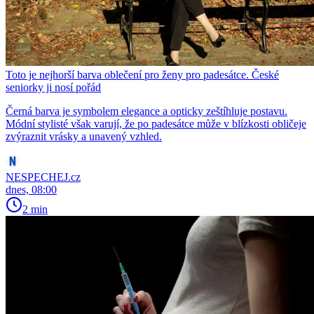
Toto je nejhorší barva oblečení pro ženy pro padesátce. České
seniorky ji nosí pořád
Černá barva je symbolem elegance a opticky zeštíhluje postavu.
Módní stylisté však varují, že po padesátce může v blízkosti obličeje
zvýraznit vrásky a unavený vzhled.
NESPECHEJ.cz
dnes, 08:00
2 min