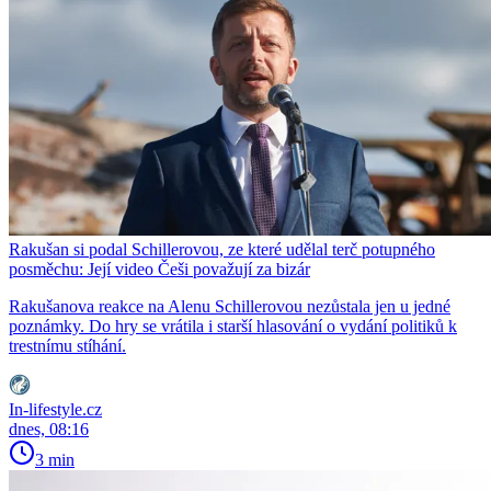
Rakušan si podal Schillerovou, ze které udělal terč potupného
posměchu: Její video Češi považují za bizár
Rakušanova reakce na Alenu Schillerovou nezůstala jen u jedné
poznámky. Do hry se vrátila i starší hlasování o vydání politiků k
trestnímu stíhání.
In-lifestyle.cz
dnes, 08:16
3 min