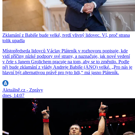
Zklamání z Babiše bude velké, tvrdí vlivný lidovec. Ví, proč strana
tolik upadla
Místopředseda lidovců Václav Pláteník v rozhovoru popisuje, kde
vidí příčiny nízké podpory své strany, a naznačuje, jak nové vedení
v čele s Janem Grolichem pracuje na tom, aby se to změnilo. Podle
něj bude zklamání z vlády Andreje Babiše (ANO) velké. „Pro nás je
hlavní být alternativou právě pro tyto lidi,“ má jasno Pláteník.
Aktuálně.cz - Zprávy
dnes, 14:07