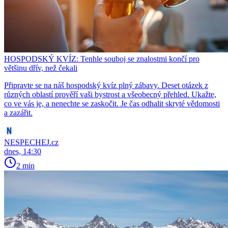
HOSPODSKÝ KVÍZ: Tenhle souboj se znalostmi končí pro
většinu dřív, než čekali
Připravte se na náš hospodský kvíz plný zábavy. Deset otázek z
různých oblastí prověří vaši bystrost a všeobecný přehled. Ukažte,
co ve vás je, a nenechte se zaskočit. Je čas odhalit skryté vědomosti
a zazářit.
NESPECHEJ.cz
dnes, 14:30
2 min