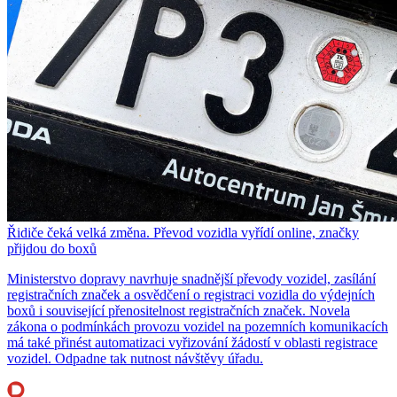
Řidiče čeká velká změna. Převod vozidla vyřídí online, značky
přijdou do boxů
Ministerstvo dopravy navrhuje snadnější převody vozidel, zasílání
registračních značek a osvědčení o registraci vozidla do výdejních
boxů i související přenositelnost registračních značek. Novela
zákona o podmínkách provozu vozidel na pozemních komunikacích
má také přinést automatizaci vyřizování žádostí v oblasti registrace
vozidel. Odpadne tak nutnost návštěvy úřadu.