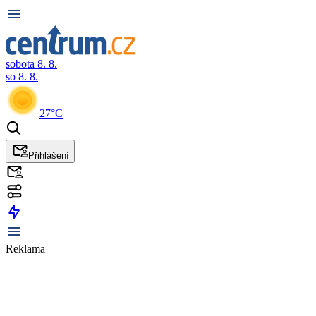
sobota 8. 8.
so 8. 8.
27°C
Přihlášení
Reklama