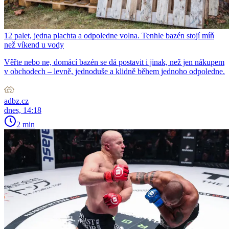
12 palet, jedna plachta a odpoledne volna. Tenhle bazén stojí míň
než víkend u vody
Věřte nebo ne, domácí bazén se dá postavit i jinak, než jen nákupem
v obchodech – levně, jednoduše a klidně během jednoho odpoledne.
adbz.cz
dnes, 14:18
2 min