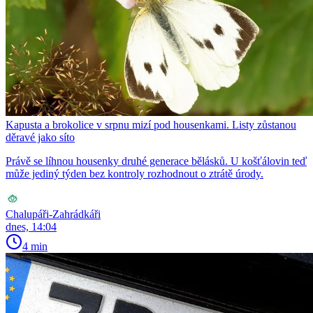
Kapusta a brokolice v srpnu mizí pod housenkami. Listy zůstanou
děravé jako síto
Právě se líhnou housenky druhé generace bělásků. U košťálovin teď
může jediný týden bez kontroly rozhodnout o ztrátě úrody.
Chalupáři-Zahrádkáři
dnes, 14:04
4 min