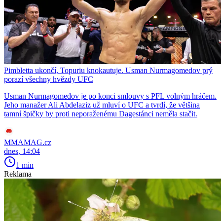
Pimbletta ukončí, Topuriu knokautuje. Usman Nurmagomedov prý
porazí všechny hvězdy UFC
Usman Nurmagomedov je po konci smlouvy s PFL volným hráčem.
Jeho manažer Ali Abdelaziz už mluví o UFC a tvrdí, že většina
tamní špičky by proti neporaženému Dagestánci neměla stačit.
MMAMAG.cz
dnes, 14:04
1 min
Reklama