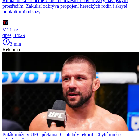
Romantická komedie Zkus mě rozesmát baví diváky havajským
prostředím. Zákulisí odkrývá propojení hereckých rodin i skryté
popkulturní odkazy.
V Telce
dnes, 14:29
3 min
Reklama
Polák může v UFC překonat Chabibův rekord. Chybí mu šest