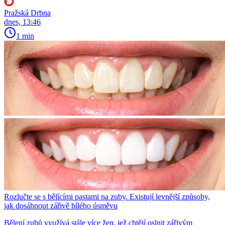
Pražská Drbna
dnes, 13:46
1 min
Rozlučte se s bělícími pastami na zuby. Existují levnější způsoby,
jak dosáhnout zářivě bílého úsměvu
Bělení zubů využívá stále více žen, jež chtějí oslnit zářivým