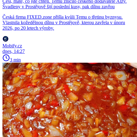
Češi, máte, co jste chtěli. Temu zničilo českého dodavatele Alzy.
Švadleny v Prostějově šijí poslední kusy, pak dílnu zavřou
Česká firma FIXED.zone přišla kvůli Temu o třetinu byznysu.
Vlastnila kožedělnou dílnu v Prostějově, kterou zavřela v únoru
2026, po 20 letech výroby.
Mobify.cz
dnes, 14:27
3 min