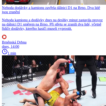
Nehoda dodávky a kamionu zavřela dálnici D1 na Brno. Dva lidé
jsou zranění
Nehoda kamionu a dodávky dnes na desítky minut zastavila provoz
na dálnici D1 směrem na Brno. Při střetu se zranili dva lidé, včetně
řidiče dodávky, kterého hasiči museli vyprostit.
Brněnská Drbna
dnes, 14:00
1 min