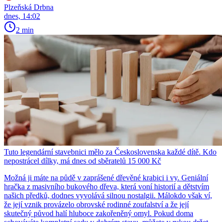
Plzeňská Drbna
dnes, 14:02
2 min
Tuto legendární stavebnici mělo za Československa každé dítě. Kdo
nepostrácel dílky, má dnes od sběratelů 15 000 Kč
Možná ji máte na půdě v zaprášené dřevěné krabici i vy. Geniální
hračka z masivního bukového dřeva, která voní historií a dětstvím
našich předků, dodnes vyvolává silnou nostalgii. Málokdo však ví,
že její vznik provázelo obrovské rodinné zoufalství a že její
skutečný původ halí hluboce zakořeněný omyl. Pokud doma