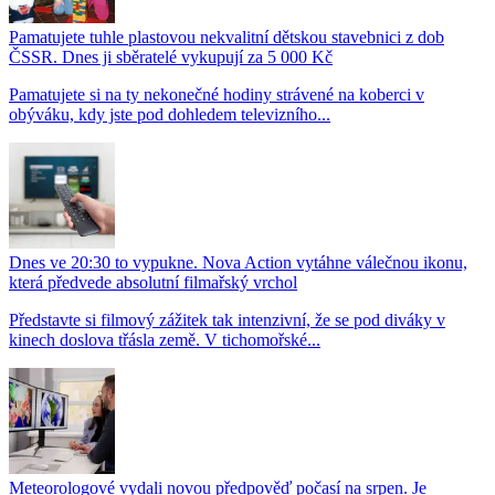
Pamatujete tuhle plastovou nekvalitní dětskou stavebnici z dob
ČSSR. Dnes ji sběratelé vykupují za 5 000 Kč
Pamatujete si na ty nekonečné hodiny strávené na koberci v
obýváku, kdy jste pod dohledem televizního...
Dnes ve 20:30 to vypukne. Nova Action vytáhne válečnou ikonu,
která předvede absolutní filmařský vrchol
Představte si filmový zážitek tak intenzivní, že se pod diváky v
kinech doslova třásla země. V tichomořské...
Meteorologové vydali novou předpověď počasí na srpen. Je