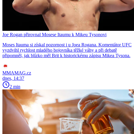
Joe Rogan přirovnal Mosese Itaumu k Mikeu Tysonovi
Moses Itauma si získal pozornost i u Joea Rogana. Komentátor UFC
vyzdvihl rychlost mladého bojovníka těžké váhy a při debatě
připomněl, jak blízko měl Brit k historickému zápisu Mikea Tysona.
MMAMAG.cz
dnes, 14:37
2 min