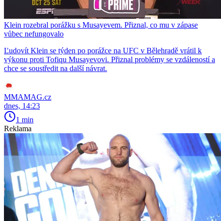
Klein rozebral porážku s Musayevem. Přiznal, co mu v zápase
vůbec nefungovalo
Ľudovít Klein se týden po porážce na UFC v Bělehradě vrátil k
výkonu proti Tofiqu Musayevovi. Přiznal problémy se vzdáleností a
chce se soustředit na další návrat.
MMAMAG.cz
dnes, 14:23
1 min
Reklama