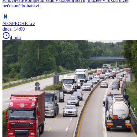
schováváte kompletní sadu v dobrém stavu, můžete v rukou držet
nečekané bohatství.
NESPECHEJ.cz
dnes, 14:00
4 min