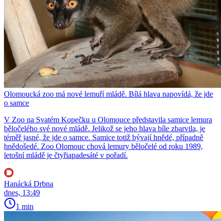
Olomoucká zoo má nové lemuří mládě. Bílá hlava napovídá, že jde
o samce
V Zoo na Svatém Kopečku u Olomouce představila samice lemura
běločelého své nové mládě. Jelikož se jeho hlava bíle zbarvila, je
téměř jasné, že jde o samce. Samice totiž bývají hnědé, případně
hnědošedé. Zoo Olomouc chová lemury běločelé od roku 1989,
letošní mládě je čtyřiapadesáté v pořadí.
Hanácká Drbna
dnes, 13:49
1 min