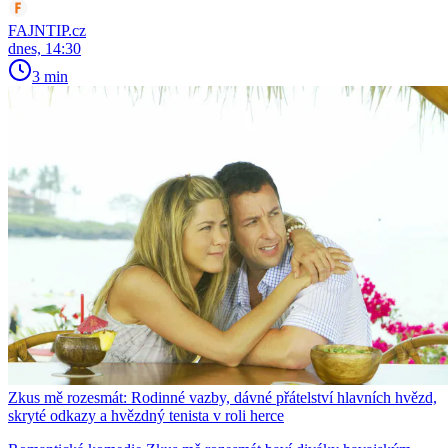
FAJNTIP.cz
dnes, 14:30
3 min
Zkus mě rozesmát: Rodinné vazby, dávné přátelství hlavních hvězd,
skryté odkazy a hvězdný tenista v roli herce