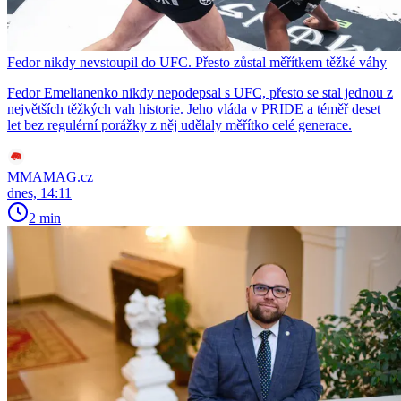
Fedor nikdy nevstoupil do UFC. Přesto zůstal měřítkem těžké váhy
Fedor Emelianenko nikdy nepodepsal s UFC, přesto se stal jednou z
největších těžkých vah historie. Jeho vláda v PRIDE a téměř deset
let bez regulérní porážky z něj udělaly měřítko celé generace.
MMAMAG.cz
dnes, 14:11
2 min