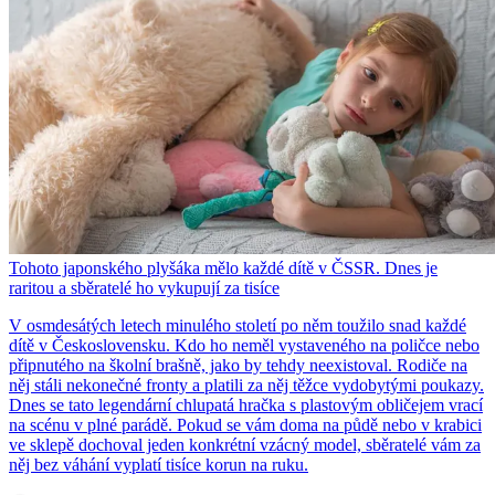
Tohoto japonského plyšáka mělo každé dítě v ČSSR. Dnes je
raritou a sběratelé ho vykupují za tisíce
V osmdesátých letech minulého století po něm toužilo snad každé
dítě v Československu. Kdo ho neměl vystaveného na poličce nebo
připnutého na školní brašně, jako by tehdy neexistoval. Rodiče na
něj stáli nekonečné fronty a platili za něj těžce vydobytými poukazy.
Dnes se tato legendární chlupatá hračka s plastovým obličejem vrací
na scénu v plné parádě. Pokud se vám doma na půdě nebo v krabici
ve sklepě dochoval jeden konkrétní vzácný model, sběratelé vám za
něj bez váhání vyplatí tisíce korun na ruku.