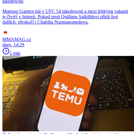
takedownů
Mateusz Gamrot má v UFC 54 takedownů a mezi lehkými vahami
je čtvrtý v historii. Pokud proti Quillanu Salkilldovi přidá šest
dalších, přeskočí i Chabiba Nurmagomedova.
MMAMAG.cz
dnes, 14:29
1 min