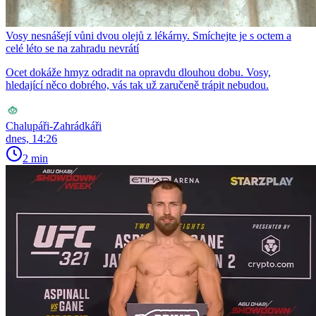
Vosy nesnášejí vůni dvou olejů z lékárny. Smíchejte je s octem a
celé léto se na zahradu nevrátí
Ocet dokáže hmyz odradit na opravdu dlouhou dobu. Vosy,
hledající něco dobrého, vás tak už zaručeně trápit nebudou.
Chalupáři-Zahrádkáři
dnes, 14:26
2 min