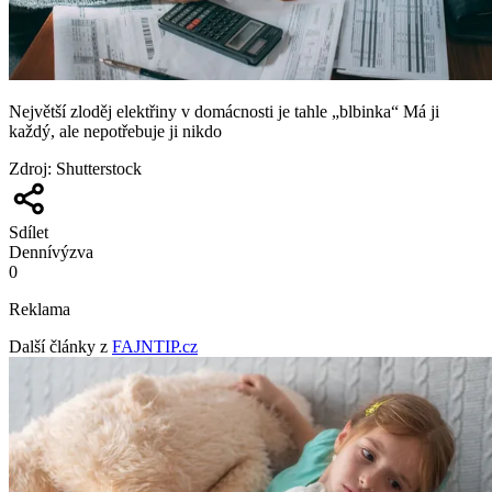
Největší zloděj elektřiny v domácnosti je tahle „blbinka“ Má ji
každý, ale nepotřebuje ji nikdo
Zdroj
:
Shutterstock
Sdílet
Denní
výzva
0
Reklama
Další články z
FAJNTIP.cz