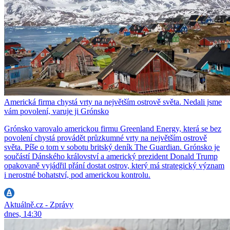
Americká firma chystá vrty na největším ostrově světa. Nedali jsme
vám povolení, varuje ji Grónsko
Grónsko varovalo americkou firmu Greenland Energy, která se bez
povolení chystá provádět průzkumné vrty na největším ostrově
světa. Píše o tom v sobotu britský deník The Guardian. Grónsko je
součástí Dánského království a americký prezident Donald Trump
opakovaně vyjádřil přání dostat ostrov, který má strategický význam
i nerostné bohatství, pod americkou kontrolu.
Aktuálně.cz - Zprávy
dnes, 14:30