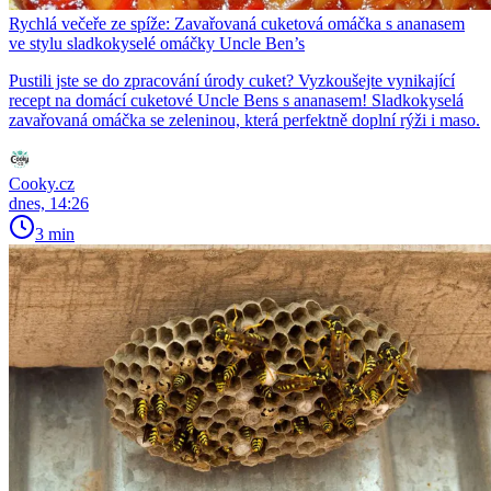
Rychlá večeře ze spíže: Zavařovaná cuketová omáčka s ananasem
ve stylu sladkokyselé omáčky Uncle Ben’s
Pustili jste se do zpracování úrody cuket? Vyzkoušejte vynikající
recept na domácí cuketové Uncle Bens s ananasem! Sladkokyselá
zavařovaná omáčka se zeleninou, která perfektně doplní rýži i maso.
Cooky.cz
dnes, 14:26
3 min