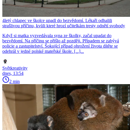
4letý chlapec ve školce upadl do bezvědomí. Lékaři odhalili
strašlivou příčinu, kvůli které hrozí učitelkám tresty odnětí svobody
Když si matka vyzvedávala syna ze školky, začal upadat do
bezvědomí. Na příčinu se přišlo až později. Případem se zabývá
policie a zastupitelství. Šokující případ ohrožení života dítěte se
odehrál v jedné polské mateřské škole. [...]...
Světkreativity
dnes, 13:54
2 min