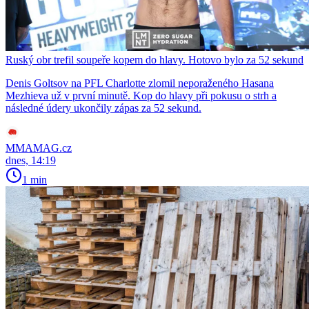
Ruský obr trefil soupeře kopem do hlavy. Hotovo bylo za 52 sekund
Denis Goltsov na PFL Charlotte zlomil neporaženého Hasana
Mezhieva už v první minutě. Kop do hlavy při pokusu o strh a
následné údery ukončily zápas za 52 sekund.
MMAMAG.cz
dnes, 14:19
1 min