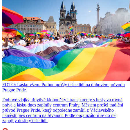
FOTO: Lásku všem. Prahou prošly tisíce lidí na duhovém průvodu
Prague Pride
Duhové vlajky, třpytivé kloboučky i transparenty s hesly za rovná
práva a lásku dnes zaplnily centrum Prahy. Městem prošel tradiční
průvod Prague Pride, který odpoledne zamířil z Václavského
náměstí přes centrum na Štvanici. Podle organizátorů se do něj
zapojily desítky tisíc lidí.