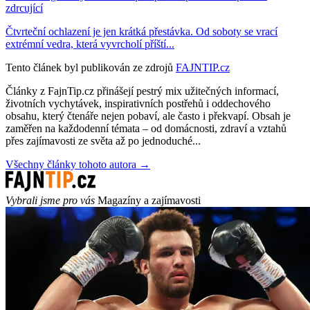
zdrcující
Čtvrteční ochlazení je jen krátká přestávka. Od soboty se vrací
extrémní vedra, která vyvrcholí příští...
Tento článek byl publikován ze zdrojů
FAJNTIP.cz
Články z FajnTip.cz přinášejí pestrý mix užitečných informací,
životních vychytávek, inspirativních postřehů i oddechového
obsahu, který čtenáře nejen pobaví, ale často i překvapí. Obsah je
zaměřen na každodenní témata – od domácnosti, zdraví a vztahů
přes zajímavosti ze světa až po jednoduché...
Všechny články tohoto autora →
Vybrali jsme pro vás
Magazíny a zajímavosti