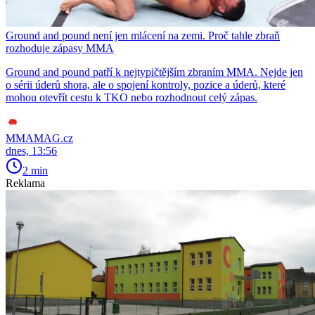
Ground and pound není jen mlácení na zemi. Proč tahle zbraň
rozhoduje zápasy MMA
Ground and pound patří k nejtypičtějším zbraním MMA. Nejde jen
o sérii úderů shora, ale o spojení kontroly, pozice a úderů, které
mohou otevřít cestu k TKO nebo rozhodnout celý zápas.
MMAMAG.cz
dnes, 13:56
2 min
Reklama