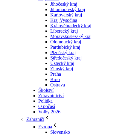
Jihočeský kraj
Jihomoravský kraj
Karlovarský kraj
Kraj Vysočina
Králověhradecký kraj
Liberecký kraj
Moravskoslezský kraj
Olomoucký kraj
Pardubický kraj
Plzeňský kraj
Středočeský kraj
Ústecký kraj
Zlínský kraj
Praha
Brno
Ostrava
Školství
Zdravotnictví
Politika
O počasí
Volby 2026
Zahraničí
Evropa
Slovensko