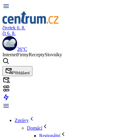
čtvrtek 6. 8.
čt 6. 8.
26°C
Internet
Firmy
Recepty
Slovníky
Přihlášení
Zprávy
Domácí
Regionální