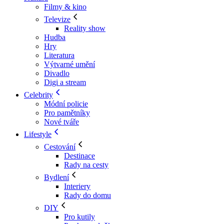
Filmy & kino
Televize
Reality show
Hudba
Hry
Literatura
Výtvarné umění
Divadlo
Digi a stream
Celebrity
Módní policie
Pro pamětníky
Nové tváře
Lifestyle
Cestování
Destinace
Rady na cesty
Bydlení
Interiery
Rady do domu
DIY
Pro kutily