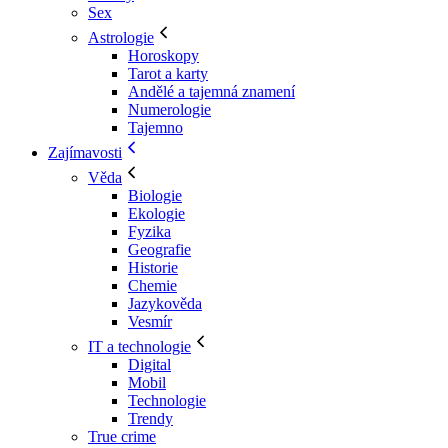
Sex
Astrologie
Horoskopy
Tarot a karty
Andělé a tajemná znamení
Numerologie
Tajemno
Zajímavosti
Věda
Biologie
Ekologie
Fyzika
Geografie
Historie
Chemie
Jazykověda
Vesmír
IT a technologie
Digital
Mobil
Technologie
Trendy
True crime