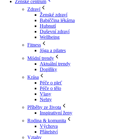
Ženské centrum
Zdraví
Ženské zdraví
Babiččina lékárna
Hubnutí
Duševní zdraví
Wellbeing
Fitness
Jóga a pilates
Módní trendy
Aktuální trendy
Doplňky
Krása
Péče o pleť
Péče o tělo
Vlasy
Nehty
Příběhy ze života
Inspirativní ženy
Rodina & komunita
Výchova
Přátelství
Vztahy