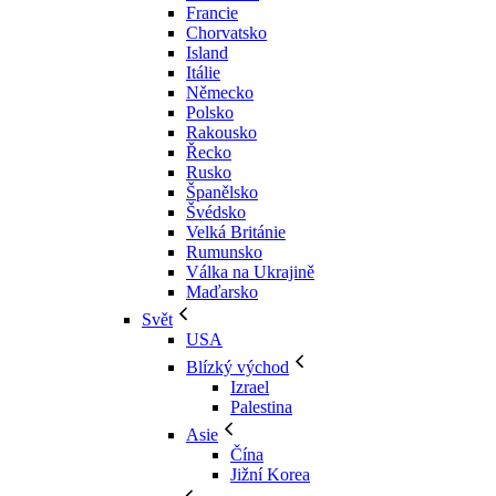
Francie
Chorvatsko
Island
Itálie
Německo
Polsko
Rakousko
Řecko
Rusko
Španělsko
Švédsko
Velká Británie
Rumunsko
Válka na Ukrajině
Maďarsko
Svět
USA
Blízký východ
Izrael
Palestina
Asie
Čína
Jižní Korea