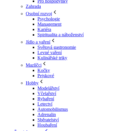
Pro hospodyňky
Zahrada
Osobní rozvoj
Psychologie
Management
Kariéra
Spiritualita a náboženství
Jídlo a vaření
Světová gastronomie
Levné vaření
Kulinářské triky
Mazlíčci
Kočky
Pejskové
Hobby
Modelářství
Včelařství
Rybaření
Letectví
Automobilismus
Adrenalin
Sběratelství
Houbaření