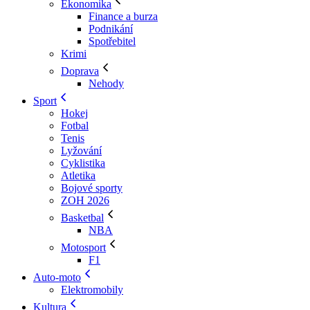
Ekonomika
Finance a burza
Podnikání
Spotřebitel
Krimi
Doprava
Nehody
Sport
Hokej
Fotbal
Tenis
Lyžování
Cyklistika
Atletika
Bojové sporty
ZOH 2026
Basketbal
NBA
Motosport
F1
Auto-moto
Elektromobily
Kultura