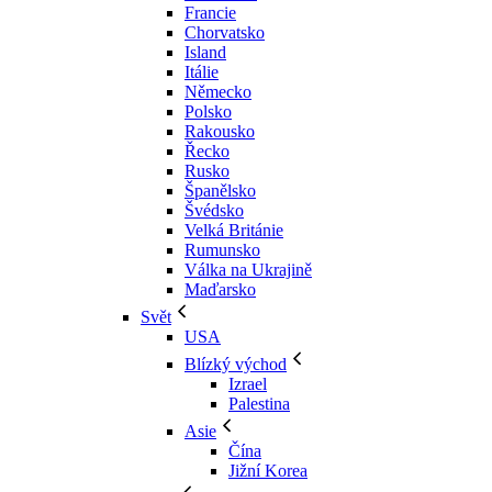
Francie
Chorvatsko
Island
Itálie
Německo
Polsko
Rakousko
Řecko
Rusko
Španělsko
Švédsko
Velká Británie
Rumunsko
Válka na Ukrajině
Maďarsko
Svět
USA
Blízký východ
Izrael
Palestina
Asie
Čína
Jižní Korea