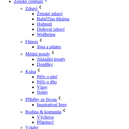
Ženské centrum
Zdraví
Ženské zdraví
Babiččina lékárna
Hubnutí
Duševní zdraví
Wellbeing
Fitness
Jóga a pilates
Módní trendy
Aktuální trendy
Doplňky
Krása
Péče o pleť
Péče o tělo
Vlasy
Nehty
Příběhy ze života
Inspirativní ženy
Rodina & komunita
Výchova
Přátelství
Vztahy