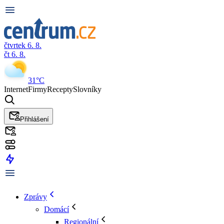
čtvrtek 6. 8.
čt 6. 8.
31°C
Internet
Firmy
Recepty
Slovníky
Přihlášení
Zprávy
Domácí
Regionální