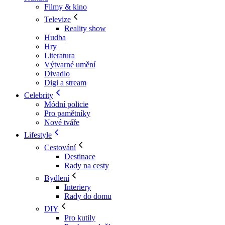
Filmy & kino
Televize
Reality show
Hudba
Hry
Literatura
Výtvarné umění
Divadlo
Digi a stream
Celebrity
Módní policie
Pro pamětníky
Nové tváře
Lifestyle
Cestování
Destinace
Rady na cesty
Bydlení
Interiery
Rady do domu
DIY
Pro kutily