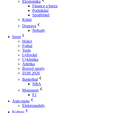
Ekonomika
Finance a burza
Podnikání
Spotřebitel
Krimi
Doprava
Nehody
Sport
Hokej
Fotbal
Tenis
Lyžování
Cyklistika
Atletika
Bojové sporty
ZOH 2026
Basketbal
NBA
Motosport
F1
Auto-moto
Elektromobily
Kultura