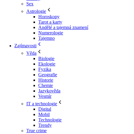
Sex
Astrologie
Horoskopy
Tarot a karty
Andělé a tajemná znamení
Numerologie
Tajemno
Zajímavosti
Věda
Biologie
Ekologie
Fyzika
Geografie
Historie
Chemie
Jazykověda
Vesmír
IT a technologie
Digital
Mobil
Technologie
Trendy
True crime