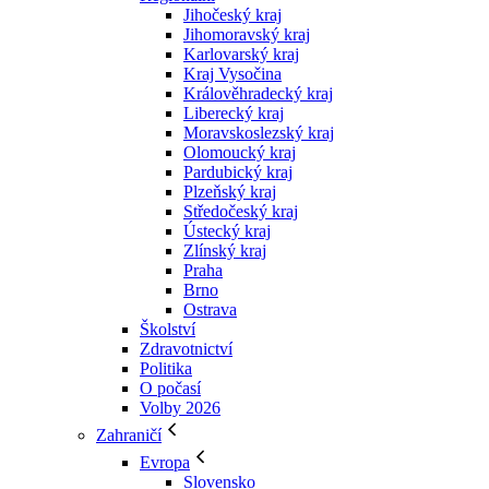
Jihočeský kraj
Jihomoravský kraj
Karlovarský kraj
Kraj Vysočina
Králověhradecký kraj
Liberecký kraj
Moravskoslezský kraj
Olomoucký kraj
Pardubický kraj
Plzeňský kraj
Středočeský kraj
Ústecký kraj
Zlínský kraj
Praha
Brno
Ostrava
Školství
Zdravotnictví
Politika
O počasí
Volby 2026
Zahraničí
Evropa
Slovensko