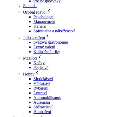
Pro hospodyňky
Zahrada
Osobní rozvoj
Psychologie
Management
Kariéra
Spiritualita a náboženství
Jídlo a vaření
Světová gastronomie
Levné vaření
Kulinářské triky
Mazlíčci
Kočky
Pejskové
Hobby
Modelářství
Včelařství
Rybaření
Letectví
Automobilismus
Adrenalin
Sběratelství
Houbaření