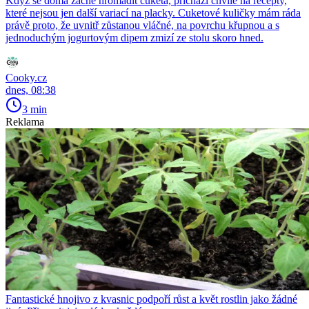
Když se doma začne hromadit cuketa, přichází chvíle na recepty,
které nejsou jen další variací na placky. Cuketové kuličky mám ráda
právě proto, že uvnitř zůstanou vláčné, na povrchu křupnou a s
jednoduchým jogurtovým dipem zmizí ze stolu skoro hned.
Cooky.cz
dnes, 08:38
3 min
Reklama
Fantastické hnojivo z kvasnic podpoří růst a květ rostlin jako žádné