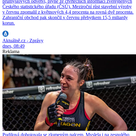
průmyslových odvětví, plyne ze čtvrtečních informací zveřejněných
Českého statistického úřadu (ČSÚ). Meziroční růst stavební výroby
v červnu zpomalil z květnových 4,4 procenta na rovná dvě procenta.
Zahraniční obchod pak skončil v červnu přebytkem 15,5 miliardy
korun.
Aktuálně.cz - Zprávy
dnes, 08:49
Reklama
Pudilová dobojovala se zlomeným palcem. Myslela i na zesnulého