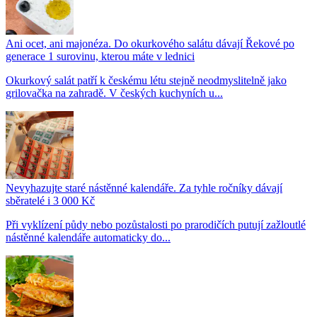
Ani ocet, ani majonéza. Do okurkového salátu dávají Řekové po
generace 1 surovinu, kterou máte v lednici
Okurkový salát patří k českému létu stejně neodmyslitelně jako
grilovačka na zahradě. V českých kuchyních u...
Nevyhazujte staré nástěnné kalendáře. Za tyhle ročníky dávají
sběratelé i 3 000 Kč
Při vyklízení půdy nebo pozůstalosti po prarodičích putují zažloutlé
nástěnné kalendáře automaticky do...