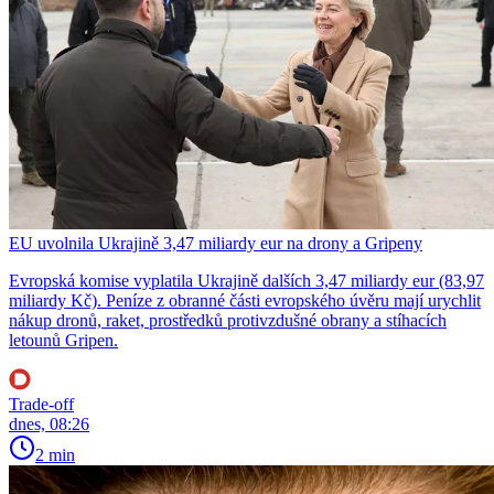
EU uvolnila Ukrajině 3,47 miliardy eur na drony a Gripeny
Evropská komise vyplatila Ukrajině dalších 3,47 miliardy eur (83,97
miliardy Kč). Peníze z obranné části evropského úvěru mají urychlit
nákup dronů, raket, prostředků protivzdušné obrany a stíhacích
letounů Gripen.
Trade-off
dnes, 08:26
2 min