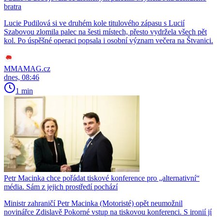
bratra
Lucie Pudilová si ve druhém kole titulového zápasu s Lucií
Szabovou zlomila palec na šesti místech, přesto vydržela všech pět
kol. Po úspěšné operaci popsala i osobní význam večera na Štvanici.
MMAMAG.cz
dnes, 08:46
1 min
Petr Macinka chce pořádat tiskové konference pro „alternativní“
média. Sám z jejich prostředí pochází
Ministr zahraničí Petr Macinka (Motoristé) opět neumožnil
novinářce Zdislavě Pokorné vstup na tiskovou konferenci. S ironií jí