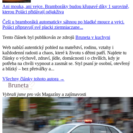
Ani mouka, ani vejce. Bramboráky budou křupavé díky 1 surovině,
kterou Poláci přidávají odjakživa
Češi u bramboráků automaticky sáhnou po hladké mouce a vejci.
Poláci připravují své placki ziemniaczane...
Tento článek byl publikován ze zdrojů
Bruneta v kuchyni
Web nabízí autentický pohled na mateřství, rodinu, vztahy i
každodenní radosti a chaos, které k životu s dětmi patří. Najdete tu
články o výchově, zdraví, jídle, domácnosti i o chvílích, kdy je
potřeba na chvíli vypnout a zasmát se. Styl psaní je osobní, otevřený
a blízký – bez přetvářky a...
Všechny články tohoto autora →
Vybrali jsme pro vás
Magazíny a zajímavosti