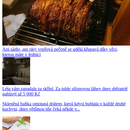
Ani sádlo, ani olej: vepřová pečeně se udělá křupavá díky věci,
kterou máte v lednici
Léta vám zapadala za skříní. Za tuhle sifonovou láhev dnes sběratelé
nabízejí až 5 000 Kč
Skleněná baňka omotaná drátem, která kdysi bublala v každé druhé
kuchyni, dnes většinou tiše čeká někde v...