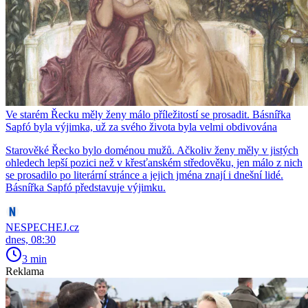
Ve starém Řecku měly ženy málo příležitostí se prosadit. Básnířka
Sapfó byla výjimka, už za svého života byla velmi obdivována
Starověké Řecko bylo doménou mužů. Ačkoliv ženy měly v jistých
ohledech lepší pozici než v křesťanském středověku, jen málo z nich
se prosadilo po literární stránce a jejich jména znají i dnešní lidé.
Básnířka Sapfó představuje výjimku.
NESPECHEJ.cz
dnes, 08:30
3 min
Reklama