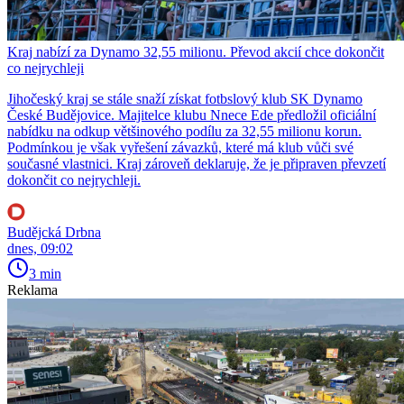
Kraj nabízí za Dynamo 32,55 milionu. Převod akcií chce dokončit
co nejrychleji
Jihočeský kraj se stále snaží získat fotbslový klub SK Dynamo
České Budějovice. Majitelce klubu Nnece Ede předložil oficiální
nabídku na odkup většinového podílu za 32,55 milionu korun.
Podmínkou je však vyřešení závazků, které má klub vůči své
současné vlastnici. Kraj zároveň deklaruje, že je připraven převzetí
dokončit co nejrychleji.
Budějcká Drbna
dnes, 09:02
3 min
Reklama