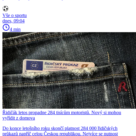
Vše o sportu
dnes, 09:04
4 min
Řidičák letos propadne 284 tisícům motoristů. Nový si mohou
vyřídit z domova
Do konce letošního roku skončí platnost 284 000 řidičských
průkazů napříč celou Českou republikou. Nejvíce se nutnost