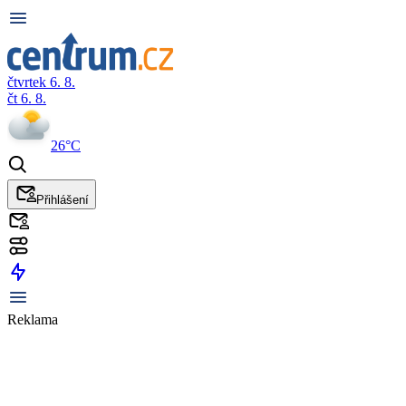
čtvrtek 6. 8.
čt 6. 8.
26°C
Přihlášení
Reklama