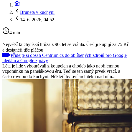
Bruneta v kuchyni
14. 6. 2026, 04:52
4 min
Největší kuchyňská hrůza z 90. let se vrátila. Češi ji kupují za 75 Kč
a designéři tiše pláčou
Přidejte si obsah Centrum.cz do oblíbených zdrojů pro Google
hledání a Google zprávy
Léta je lidé vybourávali z koupelen a chodeb jako nepříjemnou
vzpomínku na panelákovou éru. Teď se ten samý prvek vrací, a
často rovnou do kuchyní. Někteří bytoví architekti nad ním...