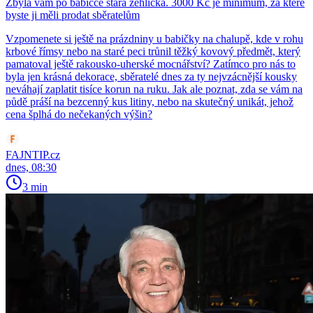
Zbyla vám po babičce stará žehlička. 3000 Kč je minimum, za které
byste ji měli prodat sběratelům
Vzpomenete si ještě na prázdniny u babičky na chalupě, kde v rohu
krbové římsy nebo na staré peci trůnil těžký kovový předmět, který
pamatoval ještě rakousko-uherské mocnářství? Zatímco pro nás to
byla jen krásná dekorace, sběratelé dnes za ty nejvzácnější kousky
neváhají zaplatit tisíce korun na ruku. Jak ale poznat, zda se vám na
půdě práší na bezcenný kus litiny, nebo na skutečný unikát, jehož
cena šplhá do nečekaných výšin?
FAJNTIP.cz
dnes, 08:30
3 min