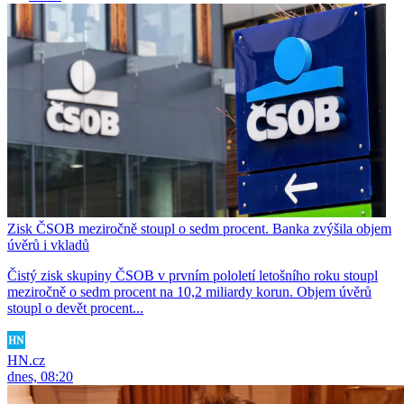
Zisk ČSOB meziročně stoupl o sedm procent. Banka zvýšila objem
úvěrů i vkladů
Čistý zisk skupiny ČSOB v prvním pololetí letošního roku stoupl
meziročně o sedm procent na 10,2 miliardy korun. Objem úvěrů
stoupl o devět procent...
HN.cz
dnes, 08:20