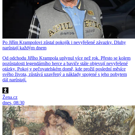
Po Jiřím Krampolovi zůstal pokojík i nevyřešené závazky. Dluhy
narůstají každým dnem
Od odchodu Jiřího Krampola uplynul více než rok. Přesto se kolem
pozůstalosti legendárního herce a baviče stále objevují nevyřešené
otázky. Pokoj v pečovatelském domě, kde prožil poslední měsíce
svého života, zůstává uzavřený a náklady spojené s jeho pobytem
dál narůstají.
Žena.cz
dnes, 08:30