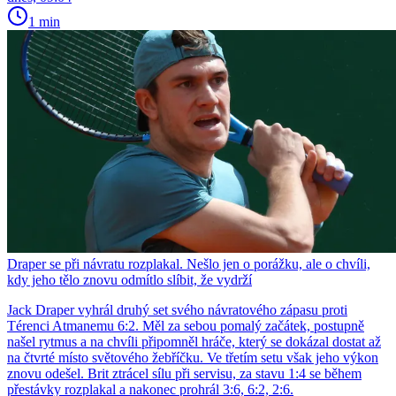
1 min
Draper se při návratu rozplakal. Nešlo jen o porážku, ale o chvíli,
kdy jeho tělo znovu odmítlo slíbit, že vydrží
Jack Draper vyhrál druhý set svého návratového zápasu proti
Térenci Atmanemu 6:2. Měl za sebou pomalý začátek, postupně
našel rytmus a na chvíli připomněl hráče, který se dokázal dostat až
na čtvrté místo světového žebříčku. Ve třetím setu však jeho výkon
znovu odešel. Brit ztrácel sílu při servisu, za stavu 1:4 se během
přestávky rozplakal a nakonec prohrál 3:6, 6:2, 2:6.