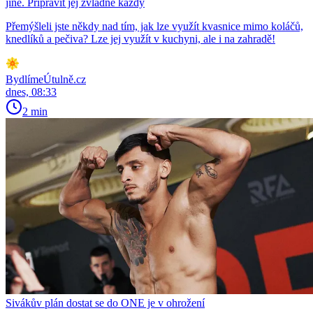
jiné. Připravit jej zvládne každý
Přemýšleli jste někdy nad tím, jak lze využít kvasnice mimo koláčů,
knedlíků a pečiva? Lze jej využít v kuchyni, ale i na zahradě!
BydlímeÚtulně.cz
dnes, 08:33
2 min
Sivákův plán dostat se do ONE je v ohrožení