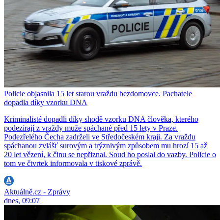
Policie objasnila 15 let starou vraždu bezdomovce. Pachatele
dopadla díky vzorku DNA
Kriminalisté dopadli díky shodě vzorku DNA člověka, kterého
podezírají z vraždy muže spáchané před 15 lety v Praze.
Podezřelého Čecha zadrželi ve Středočeském kraji. Za vraždu
spáchanou zvlášť surovým a trýznivým způsobem mu hrozí 15 až
20 let vězení, k činu se nepřiznal. Soud ho poslal do vazby. Policie o
tom ve čtvrtek informovala v tiskové zprávě.
Aktuálně.cz - Zprávy
dnes, 09:07