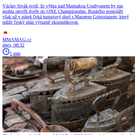
Václav Sivák tvrdí, že výhra nad Mamukou Usubyanem by mu
mohla otevřít dveře do ONE Championship. Ruského postojáře
však už v pátek čeká turnajový duel s Maratem Grigorianem, který
může český plán výrazně zkomplikovat.
MMAMAG.cz
dnes, 08:32
1 min