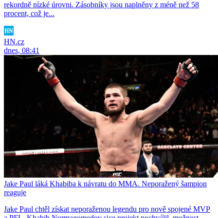
rekordně nízké úrovni. Zásobníky jsou naplněny z méně než 58
procent, což je...
HN.cz
dnes, 08:41
Jake Paul láká Khabiba k návratu do MMA. Neporažený šampion
reaguje
Jake Paul chtěl získat neporaženou legendu pro nově spojené MVP
a PFL. Khabib Nurmagomedov sice projekt pochválil, možnost