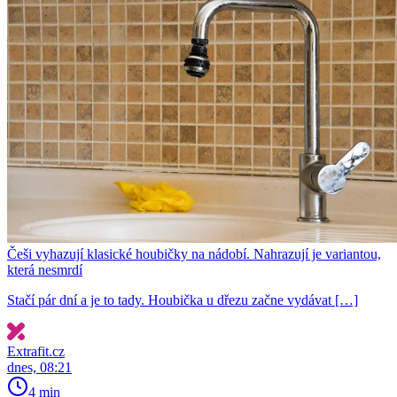
Češi vyhazují klasické houbičky na nádobí. Nahrazují je variantou,
která nesmrdí
Stačí pár dní a je to tady. Houbička u dřezu začne vydávat […]
Extrafit.cz
dnes, 08:21
4 min