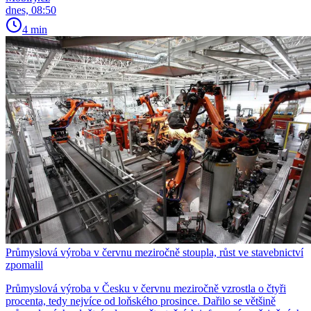
dnes, 08:50
4 min
Průmyslová výroba v červnu meziročně stoupla, růst ve stavebnictví
zpomalil
Průmyslová výroba v Česku v červnu meziročně vzrostla o čtyři
procenta, tedy nejvíce od loňského prosince. Dařilo se většině