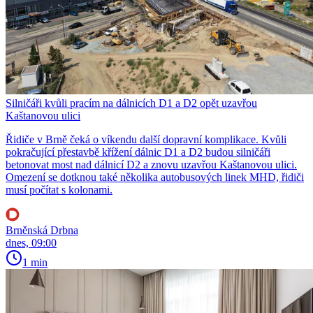
Silničáři kvůli pracím na dálnicích D1 a D2 opět uzavřou
Kaštanovou ulici
Řidiče v Brně čeká o víkendu další dopravní komplikace. Kvůli
pokračující přestavbě křížení dálnic D1 a D2 budou silničáři
betonovat most nad dálnicí D2 a znovu uzavřou Kaštanovou ulici.
Omezení se dotknou také několika autobusových linek MHD, řidiči
musí počítat s kolonami.
Brněnská Drbna
dnes, 09:00
1 min