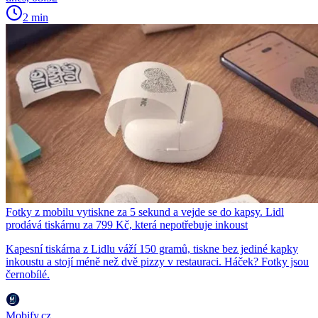
2 min
Fotky z mobilu vytiskne za 5 sekund a vejde se do kapsy. Lidl
prodává tiskárnu za 799 Kč, která nepotřebuje inkoust
Kapesní tiskárna z Lidlu váží 150 gramů, tiskne bez jediné kapky
inkoustu a stojí méně než dvě pizzy v restauraci. Háček? Fotky jsou
černobílé.
Mobify.cz