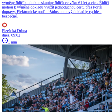
výměny řidičáku dotkne skupiny řidičů ve věku 61 let a více. Řidiči
mohou k výměně dokladu využít jednoduchou cestu přes Portál
dopravy. Elektronické podání žádosti o nový doklad je rychlé a
bezpečné.
Plzeňská Drbna
dnes, 09:02
1 min