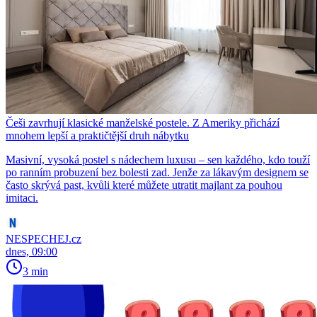
Češi zavrhují klasické manželské postele. Z Ameriky přichází
mnohem lepší a praktičtější druh nábytku
Masivní, vysoká postel s nádechem luxusu – sen každého, kdo touží
po ranním probuzení bez bolesti zad. Jenže za lákavým designem se
často skrývá past, kvůli které můžete utratit majlant za pouhou
imitaci.
NESPECHEJ.cz
dnes, 09:00
3 min