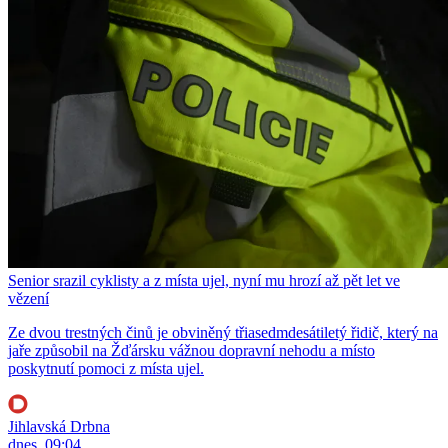
Senior srazil cyklisty a z místa ujel, nyní mu hrozí až pět let ve
vězení
Ze dvou trestných činů je obviněný třiasedmdesátiletý řidič, který na
jaře způsobil na Žďársku vážnou dopravní nehodu a místo
poskytnutí pomoci z místa ujel.
Jihlavská Drbna
dnes, 09:04