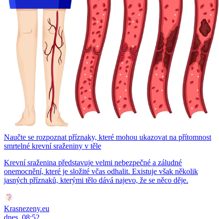
Naučte se rozpoznat příznaky, které mohou ukazovat na přítomnost
smrtelné krevní sraženiny v těle
Krevní sraženina představuje velmi nebezpečné a záludné
onemocnění, které je složité včas odhalit. Existuje však několik
jasných příznaků, kterými tělo dává najevo, že se něco děje.
Krasnezeny.eu
dnes, 08:52