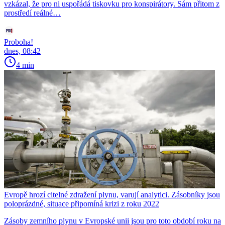
vzkázal, že pro ni uspořádá tiskovku pro konspirátory. Sám přitom z
prostředí reálné…
Proboha!
dnes, 08:42
4 min
Evropě hrozí citelné zdražení plynu, varují analytici. Zásobníky jsou
poloprázdné, situace připomíná krizi z roku 2022
Zásoby zemního plynu v Evropské unii jsou pro toto období roku na