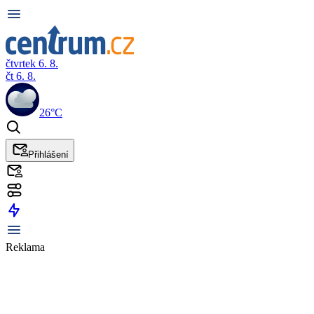
čtvrtek 6. 8.
čt 6. 8.
26°C
Přihlášení
Reklama