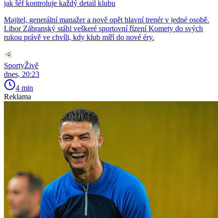
jak šéf kontroluje každý detail klubu
Majitel, generální manažer a nově opět hlavní trenér v jedné osobě.
Libor Zábranský stáhl veškeré sportovní řízení Komety do svých
rukou právě ve chvíli, kdy klub míří do nové éry.
SportyŽivě
dnes, 20:23
4 min
Reklama