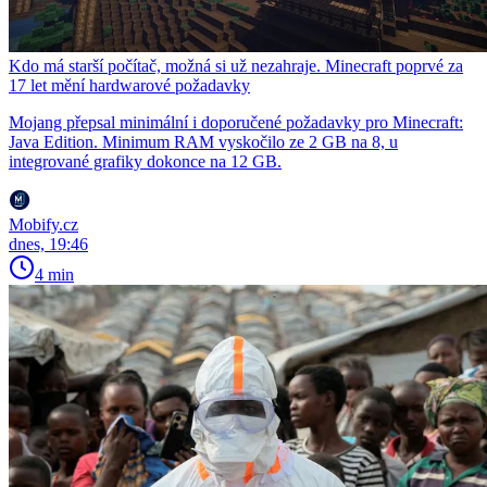
Kdo má starší počítač, možná si už nezahraje. Minecraft poprvé za
17 let mění hardwarové požadavky
Mojang přepsal minimální i doporučené požadavky pro Minecraft:
Java Edition. Minimum RAM vyskočilo ze 2 GB na 8, u
integrované grafiky dokonce na 12 GB.
Mobify.cz
dnes, 19:46
4 min