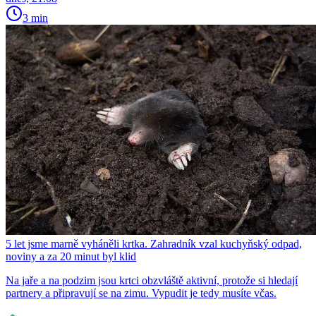
3 min
5 let jsme marně vyháněli krtka. Zahradník vzal kuchyňský odpad,
noviny a za 20 minut byl klid
Na jaře a na podzim jsou krtci obzvláště aktivní, protože si hledají
partnery a připravují se na zimu. Vypudit je tedy musíte včas.