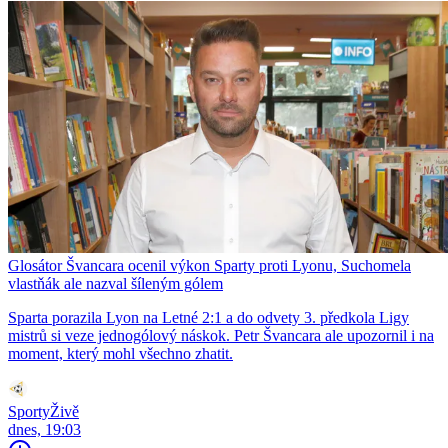
Glosátor Švancara ocenil výkon Sparty proti Lyonu, Suchomela
vlastňák ale nazval šíleným gólem
Sparta porazila Lyon na Letné 2:1 a do odvety 3. předkola Ligy
mistrů si veze jednogólový náskok. Petr Švancara ale upozornil i na
moment, který mohl všechno zhatit.
SportyŽivě
dnes, 19:03