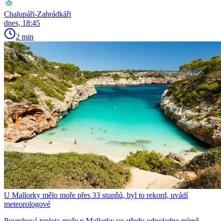
Chalupáři-Zahrádkáři
dnes, 18:45
2 min
U Mallorky mělo moře přes 33 stupňů, byl to rekord, uvádí
meteorologové
Povrchová teplota moře u Mallorky ve středu odpoledne mírně