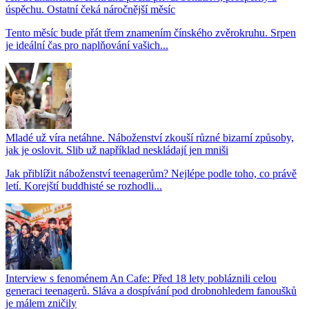
úspěchu. Ostatní čeká náročnější měsíc
Tento měsíc bude přát třem znamením čínského zvěrokruhu. Srpen
je ideální čas pro naplňování vašich...
Mladé už víra netáhne. Náboženství zkouší různé bizarní způsoby,
jak je oslovit. Slib už například neskládají jen mniši
Jak přiblížit náboženství teenagerům? Nejlépe podle toho, co právě
letí. Korejští buddhisté se rozhodli...
Interview s fenoménem An Cafe: Před 18 lety pobláznili celou
generaci teenagerů. Sláva a dospívání pod drobnohledem fanoušků
je málem zničily