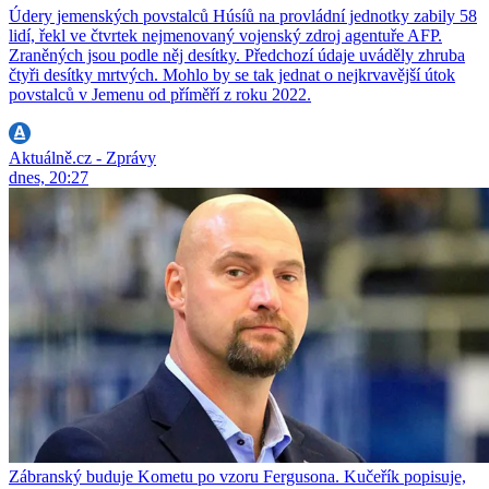
Údery jemenských povstalců Húsíů na provládní jednotky zabily 58
lidí, řekl ve čtvrtek nejmenovaný vojenský zdroj agentuře AFP.
Zraněných jsou podle něj desítky. Předchozí údaje uváděly zhruba
čtyři desítky mrtvých. Mohlo by se tak jednat o nejkrvavější útok
povstalců v Jemenu od příměří z roku 2022.
Aktuálně.cz - Zprávy
dnes, 20:27
Zábranský buduje Kometu po vzoru Fergusona. Kučeřík popisuje,