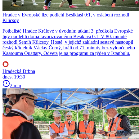
Hradec v Evropské lize podlehl Besiktasi 0:1, v oslabení rozhodl
Kilicsoy
Fotbalisté Hradce Králové v úvodním utkání 3. předkola Evropské
ligy podlehli doma favorizovanému Besiktasi 0:1. V 80. minutě
rozhodl Semih Kilicsoy. Hosté, v jejichž základní sestavě nastoupil
český křídelník Václav Černý, hráli od 71. minuty bez vyloučeného
Kassouma Ouattary. Odveta je na programu za týden v Istanbulu.
Hradecká Drbna
dnes, 19:30
2 min