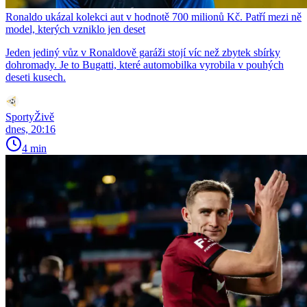
Ronaldo ukázal kolekci aut v hodnotě 700 milionů Kč. Patří mezi ně
model, kterých vzniklo jen deset
Jeden jediný vůz v Ronaldově garáži stojí víc než zbytek sbírky
dohromady. Je to Bugatti, které automobilka vyrobila v pouhých
deseti kusech.
SportyŽivě
dnes, 20:16
4 min