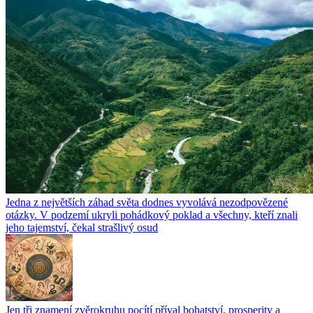
Jedna z největších záhad světa dodnes vyvolává nezodpovězené
otázky. V podzemí ukryli pohádkový poklad a všechny, kteří znali
jeho tajemství, čekal strašlivý osud
Jen tři znamení zvěrokruhu pocítí příval bohatství, prosperity a