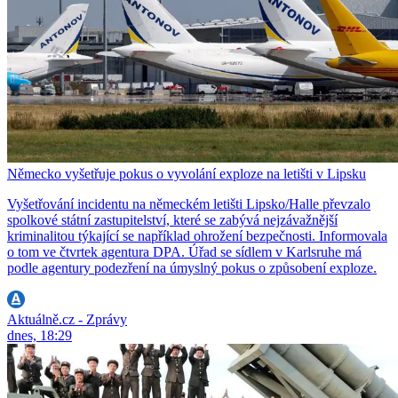
Německo vyšetřuje pokus o vyvolání exploze na letišti v Lipsku
Vyšetřování incidentu na německém letišti Lipsko/Halle převzalo
spolkové státní zastupitelství, které se zabývá nejzávažnější
kriminalitou týkající se například ohrožení bezpečnosti. Informovala
o tom ve čtvrtek agentura DPA. Úřad se sídlem v Karlsruhe má
podle agentury podezření na úmyslný pokus o způsobení exploze.
Aktuálně.cz - Zprávy
dnes, 18:29