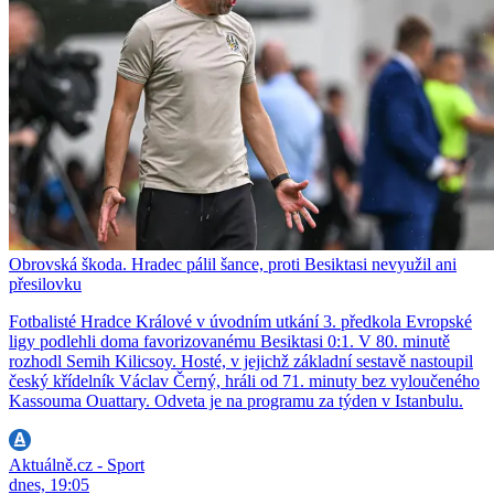
Obrovská škoda. Hradec pálil šance, proti Besiktasi nevyužil ani
přesilovku
Fotbalisté Hradce Králové v úvodním utkání 3. předkola Evropské
ligy podlehli doma favorizovanému Besiktasi 0:1. V 80. minutě
rozhodl Semih Kilicsoy. Hosté, v jejichž základní sestavě nastoupil
český křídelník Václav Černý, hráli od 71. minuty bez vyloučeného
Kassouma Ouattary. Odveta je na programu za týden v Istanbulu.
Aktuálně.cz - Sport
dnes, 19:05