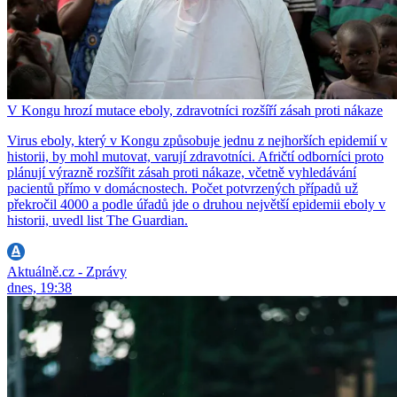
V Kongu hrozí mutace eboly, zdravotníci rozšíří zásah proti nákaze
Virus eboly, který v Kongu způsobuje jednu z nejhorších epidemií v
historii, by mohl mutovat, varují zdravotníci. Afričtí odborníci proto
plánují výrazně rozšířit zásah proti nákaze, včetně vyhledávání
pacientů přímo v domácnostech. Počet potvrzených případů už
překročil 4000 a podle úřadů jde o druhou největší epidemii eboly v
historii, uvedl list The Guardian.
Aktuálně.cz - Zprávy
dnes, 19:38