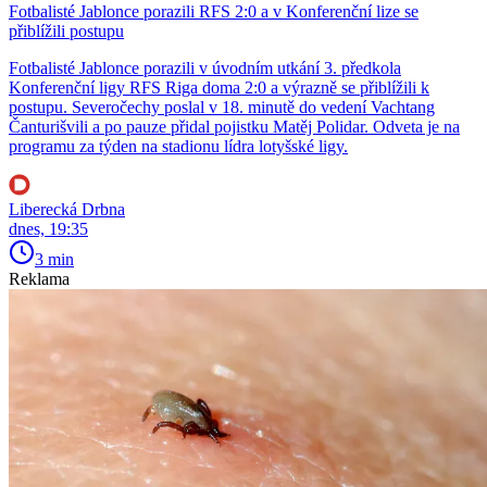
Fotbalisté Jablonce porazili RFS 2:0 a v Konferenční lize se
přiblížili postupu
Fotbalisté Jablonce porazili v úvodním utkání 3. předkola
Konferenční ligy RFS Riga doma 2:0 a výrazně se přiblížili k
postupu. Severočechy poslal v 18. minutě do vedení Vachtang
Čanturišvili a po pauze přidal pojistku Matěj Polidar. Odveta je na
programu za týden na stadionu lídra lotyšské ligy.
Liberecká Drbna
dnes, 19:35
3 min
Reklama