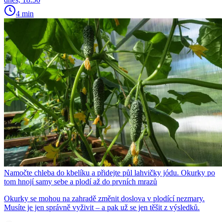
4 min
Namočte chleba do kbelíku a přidejte půl lahvičky jódu. Okurky po
tom hnojí samy sebe a plodí až do prvních mrazů
Okurky se mohou na zahradě změnit doslova v plodící nezmary.
Musíte je jen správně vyživit – a pak už se jen těšit z výsledků.