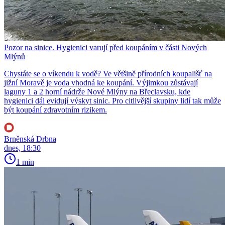
Pozor na sinice. Hygienici varují před koupáním v části Nových
Mlýnů
Chystáte se o víkendu k vodě? Ve většině přírodních koupališť na
jižní Moravě je voda vhodná ke koupání. Výjimkou zůstávají
laguny 1 a 2 horní nádrže Nové Mlýny na Břeclavsku, kde
hygienici dál evidují výskyt sinic. Pro citlivější skupiny lidí tak může
být koupání zdravotním rizikem.
Brněnská Drbna
dnes, 18:30
1 min