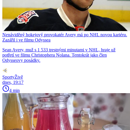
Nenáviděný hokejový provokatér Avery má po NHL novou kariéru.
Zazářil i ve filmu Odyssea
Sean Avery, muž s 1 533 trestnými minutami v NHL, hraje už
potřetí ve filmu Christophera Nolana. Tentokrát jako člen
Odysseovy posádky.
SportyŽivě
dnes, 19:17
4 min