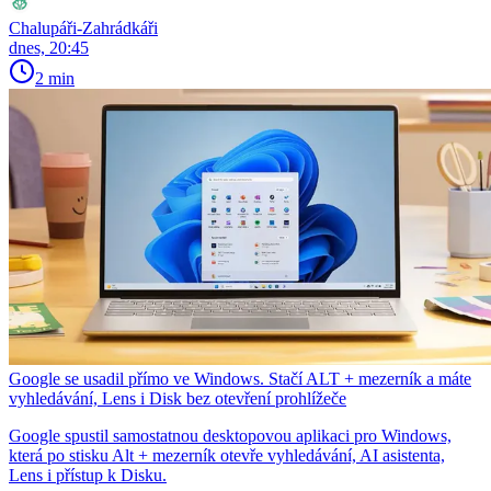
Chalupáři-Zahrádkáři
dnes, 20:45
2 min
Google se usadil přímo ve Windows. Stačí ALT + mezerník a máte
vyhledávání, Lens i Disk bez otevření prohlížeče
Google spustil samostatnou desktopovou aplikaci pro Windows,
která po stisku Alt + mezerník otevře vyhledávání, AI asistenta,
Lens i přístup k Disku.