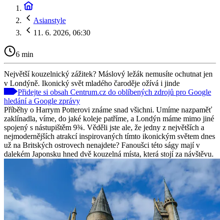
Asianstyle
11. 6. 2026, 06:30
6 min
Největší kouzelnický zážitek? Máslový ležák nemusíte ochutnat jen
v Londýně. Ikonický svět mladého čaroděje ožívá i jinde
Přidejte si obsah Centrum.cz do oblíbených zdrojů pro Google
hledání a Google zprávy
Příběhy o Harrym Potterovi známe snad všichni. Umíme nazpaměť
zaklínadla, víme, do jaké koleje patříme, a Londýn máme mimo jiné
spojený s nástupištěm 9¾. Věděli jste ale, že jedny z největších a
nejmodernějších atrakcí inspirovaných tímto ikonickým světem dnes
už na Britských ostrovech nenajdete? Fanoušci této ságy mají v
dalekém Japonsku hned dvě kouzelná místa, která stojí za návštěvu.