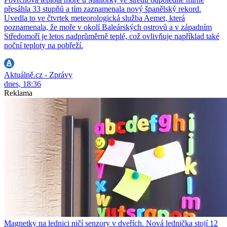
přesáhla 33 stupňů a tím zaznamenala nový španělský rekord.
Uvedla to ve čtvrtek meteorologická služba Aemet, která
poznamenala, že moře v okolí Baleárských ostrovů a v západním
Středomoří je letos nadprůměrně teplé, což ovlivňuje například také
noční teploty na pobřeží.
Aktuálně.cz - Zprávy
dnes, 18:36
Reklama
Magnetky na lednici ničí senzory v dveřích. Nová lednička stojí 12