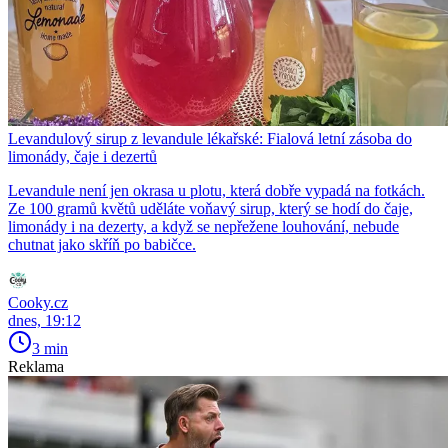
Levandulový sirup z levandule lékařské: Fialová letní zásoba do
limonády, čaje i dezertů
Levandule není jen okrasa u plotu, která dobře vypadá na fotkách.
Ze 100 gramů květů uděláte voňavý sirup, který se hodí do čaje,
limonády i na dezerty, a když se nepřežene louhování, nebude
chutnat jako skříň po babičce.
Cooky.cz
dnes, 19:12
3 min
Reklama