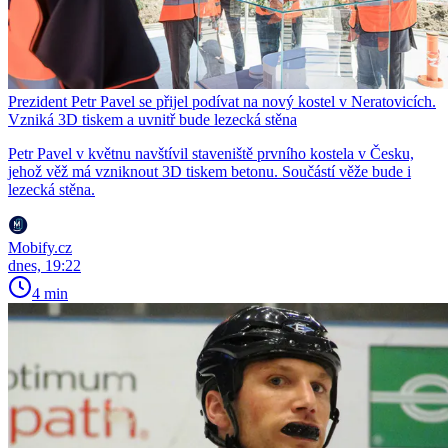
Prezident Petr Pavel se přijel podívat na nový kostel v Neratovicích.
Vzniká 3D tiskem a uvnitř bude lezecká stěna
Petr Pavel v květnu navštívil staveniště prvního kostela v Česku,
jehož věž má vzniknout 3D tiskem betonu. Součástí věže bude i
lezecká stěna.
Mobify.cz
dnes, 19:22
4 min