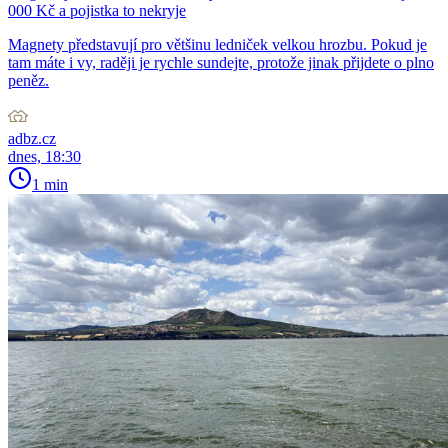
000 Kč a pojistka to nekryje
Magnety představují pro většinu ledniček velkou hrozbu. Pokud je
tam máte i vy, raději je rychle sundejte, protože jinak přijdete o plno
peněz.
adbz.cz
dnes, 18:30
1 min