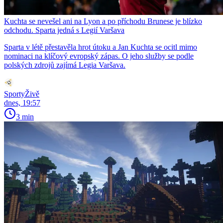
Kuchta se nevešel ani na Lyon a po příchodu Brunese je blízko
odchodu. Sparta jedná s Legií Varšava
Sparta v létě přestavěla hrot útoku a Jan Kuchta se ocitl mimo
nominaci na klíčový evropský zápas. O jeho služby se podle
polských zdrojů zajímá Legia Varšava.
SportyŽivě
dnes, 19:57
3 min