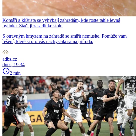
Komáři a klíšťata se vyhýbají zahradám, kde roste tahle levná
bylinka. Stačí ji zasadit ke stolu
S otravným hmyzem na zahradě se smířit nemusíte. Pomůže vám
řešení, které si pro vás nachystala sama příroda.
adbz.cz
dnes, 19:34
2 min