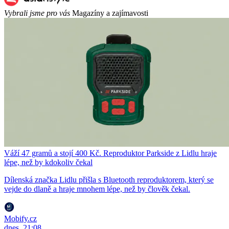
Vybrali jsme pro vás
Magazíny a zajímavosti
Váží 47 gramů a stojí 400 Kč. Reproduktor Parkside z Lidlu hraje
lépe, než by kdokoliv čekal
Dílenská značka Lidlu přišla s Bluetooth reproduktorem, který se
vejde do dlaně a hraje mnohem lépe, než by člověk čekal.
Mobify.cz
dnes, 21:08