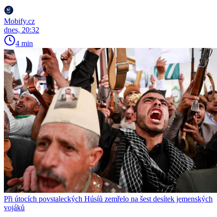
Mobify.cz
dnes, 20:32
4 min
Při útocích povstaleckých Húsíů zemřelo na šest desítek jemenských
vojáků