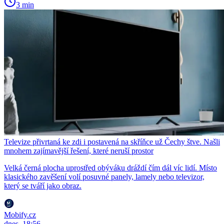
3 min
Televize přivrtaná ke zdi i postavená na skříňce už Čechy štve. Našli
mnohem zajímavější řešení, které neruší prostor
Velká černá plocha uprostřed obýváku dráždí čím dál víc lidí. Místo
klasického zavěšení volí posuvné panely, lamely nebo televizor,
který se tváří jako obraz.
Mobify.cz
dnes, 18:56