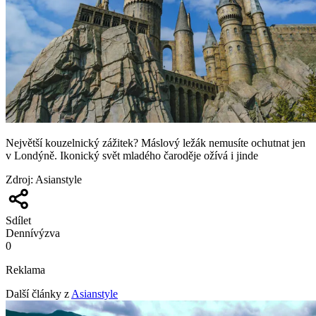
Největší kouzelnický zážitek? Máslový ležák nemusíte ochutnat jen
v Londýně. Ikonický svět mladého čaroděje ožívá i jinde
Zdroj
:
Asianstyle
Sdílet
Denní
výzva
0
Reklama
Další články z
Asianstyle