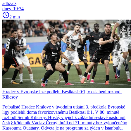
adbz.cz
dnes, 19:34
2 min
Hradec v Evropské lize podlehl Besiktasi 0:1, v oslabení rozhodl
Kilicsoy
Fotbalisté Hradce Králové v úvodním utkání 3. předkola Evropské
ligy podlehli doma favorizovanému Besiktasi 0:1. V 80. minutě
rozhodl Semih Kilicsoy. Hosté, v jejichž základní sestavě nastoupil
český křídelník Václav Černý, hráli od 71. minuty bez vyloučeného
Kassouma Ouattary. Odveta je na programu za týden v Istanbulu.