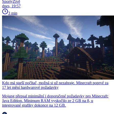
SportyŽivě
dnes, 19:57
3 min
Kdo má starší počítač, možná si už nezahraje. Minecraft poprvé za
17 let mění hardwarové požadavky
Mojang přepsal minimální i doporučené požadavky pro Minecraft:
Java Edition. Minimum RAM vyskočilo ze 2 GB na 8, u
integrované grafiky dokonce na 12 GB.