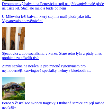
Dvoumetrový balvan na Petrovicku stojí na překvapivě malé ploše
už tisíce let. Stačí ale málo a bude po něm
U Milevska leží balvan, který stojí na malé ploše jako trik.
Vytvarovalo ho zvětrávání.
Sjezdovka z dob socialismu v kurzu: Staré retro lyže z půdy dnes
prodáte i za několik tisíc
Zimní sezóna na horách je pro mnohé synonymem pro
nejmodernější carvingové speciálky, helmy s bluetooth a...
Porod v české zoo skončil tragicky. Oblíbená samice ani její mládě
nepřežily