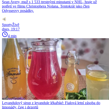
Sean Avery, muž s 1 533 trestnými minutami v NHL, hraje už
potřetí ve filmu Christophera Nolana. Tentokrát jako člen
Odysseovy posádky.
SportyŽivě
dnes, 19:17
4 min
Levandulový sirup z levandule lékařské: Fialová letní zásoba do
limonády, čaje i dezertů