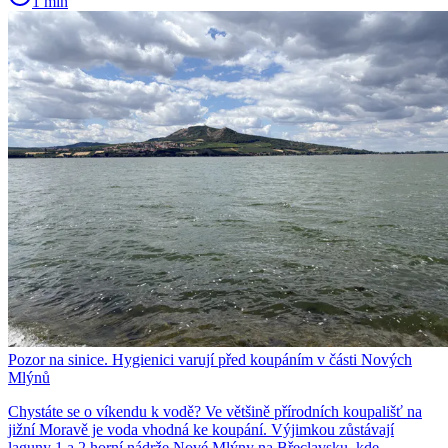
1 min
Pozor na sinice. Hygienici varují před koupáním v části Nových
Mlýnů
Chystáte se o víkendu k vodě? Ve většině přírodních koupališť na
jižní Moravě je voda vhodná ke koupání. Výjimkou zůstávají
laguny 1 a 2 horní nádrže Nové Mlýny na Břeclavsku, kde