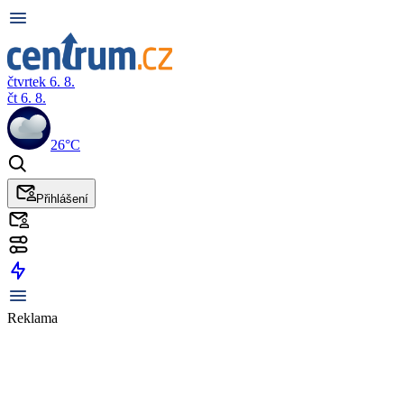
čtvrtek 6. 8.
čt 6. 8.
26°C
Přihlášení
Reklama