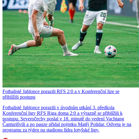
Fotbalisté Jablonce porazili RFS 2:0 a v Konferenční lize se
přiblížili postupu
Fotbalisté Jablonce porazili v úvodním utkání 3. předkola
Konferenční ligy RFS Riga doma 2:0 a výrazně se přiblížili k
postupu. Severočechy poslal v 18. minutě do vedení Vachtang
Čanturišvili a po pauze přidal pojistku Matěj Polidar. Odveta je na
programu za týden na stadionu lídra lotyšské ligy.