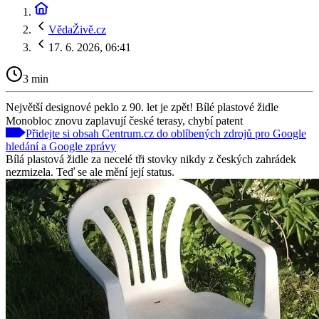
VědaŽivě.cz
17. 6. 2026, 06:41
3 min
Největší designové peklo z 90. let je zpět! Bílé plastové židle
Monobloc znovu zaplavují české terasy, chybí patent
Přidejte si obsah Centrum.cz do oblíbených zdrojů pro Google
hledání a Google zprávy
Bílá plastová židle za necelé tři stovky nikdy z českých zahrádek
nezmizela. Teď se ale mění její status.