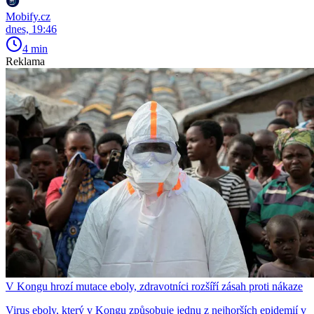
Mobify.cz
dnes, 19:46
4 min
Reklama
V Kongu hrozí mutace eboly, zdravotníci rozšíří zásah proti nákaze
Virus eboly, který v Kongu způsobuje jednu z nejhorších epidemií v