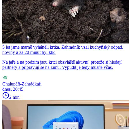
5 let jsme marně vyháněli krtka. Zahradník vzal kuchyňský odpad,
noviny a za 20 minut byl klid
Na jaře a na podzim jsou krtci obzvláště aktivní, protože si hledají
partnery a připravují se na zimu. Vypudit je tedy musíte včas.
Chalupáři-Zahrádkáři
dnes, 20:45
2 min