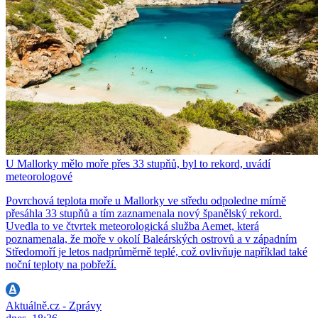
U Mallorky mělo moře přes 33 stupňů, byl to rekord, uvádí
meteorologové
Povrchová teplota moře u Mallorky ve středu odpoledne mírně
přesáhla 33 stupňů a tím zaznamenala nový španělský rekord.
Uvedla to ve čtvrtek meteorologická služba Aemet, která
poznamenala, že moře v okolí Baleárských ostrovů a v západním
Středomoří je letos nadprůměrně teplé, což ovlivňuje například také
noční teploty na pobřeží.
Aktuálně.cz - Zprávy