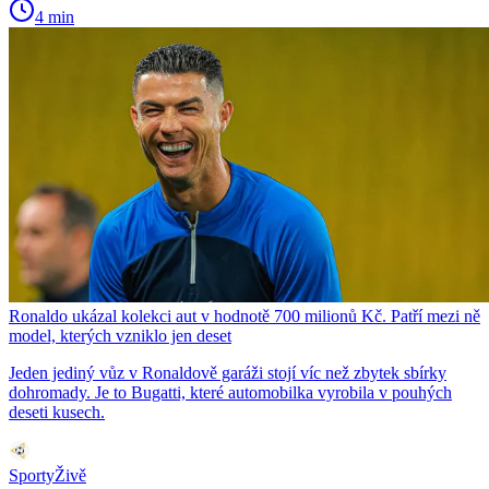
4 min
Ronaldo ukázal kolekci aut v hodnotě 700 milionů Kč. Patří mezi ně
model, kterých vzniklo jen deset
Jeden jediný vůz v Ronaldově garáži stojí víc než zbytek sbírky
dohromady. Je to Bugatti, které automobilka vyrobila v pouhých
deseti kusech.
SportyŽivě