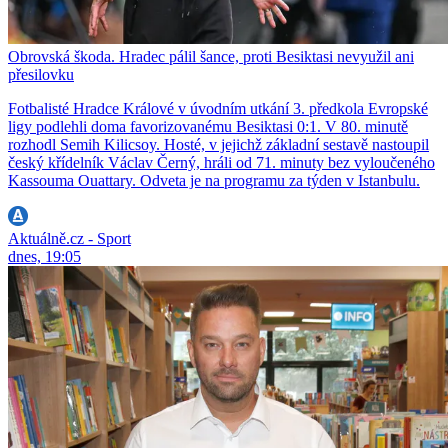
Obrovská škoda. Hradec pálil šance, proti Besiktasi nevyužil ani
přesilovku
Fotbalisté Hradce Králové v úvodním utkání 3. předkola Evropské
ligy podlehli doma favorizovanému Besiktasi 0:1. V 80. minutě
rozhodl Semih Kilicsoy. Hosté, v jejichž základní sestavě nastoupil
český křídelník Václav Černý, hráli od 71. minuty bez vyloučeného
Kassouma Ouattary. Odveta je na programu za týden v Istanbulu.
Aktuálně.cz - Sport
dnes, 19:05