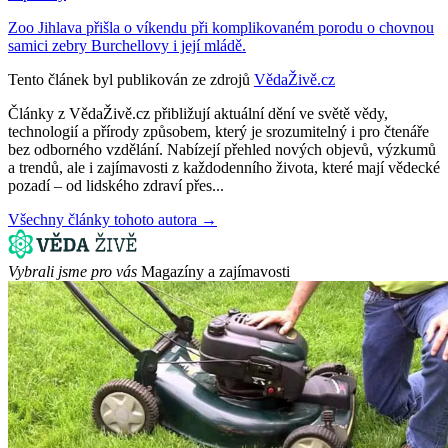
Zoo Jihlava přišla o víkendu při komplikovaném porodu o chovnou
samici zebry Burchellovy i její mládě.
Tento článek byl publikován ze zdrojů
VědaŽivě.cz
Články z VědaŽivě.cz přibližují aktuální dění ve světě vědy,
technologií a přírody způsobem, který je srozumitelný i pro čtenáře
bez odborného vzdělání. Nabízejí přehled nových objevů, výzkumů
a trendů, ale i zajímavosti z každodenního života, které mají vědecké
pozadí – od lidského zdraví přes...
Všechny články tohoto autora →
Vybrali jsme pro vás
Magazíny a zajímavosti