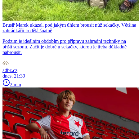
Brusíř Marek ukázal, pod jakým úhlem brousit nůž sekačky. Většina
zahrádkářů to dělá špatně
Podzim je ideálním obdobím pro přípravu zahradní techniky na
příští sezonu. Začít je dobré u sekačky, kterou je třeba důkladně
nabrousit.
adbz.cz
dnes, 21:39
2 min