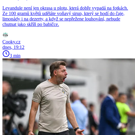
Levandule není jen okrasa u plotu, která dobře vypadá na fotkách.
Ze 100 gramů květů uděláte voňavý sirup, který se hodí do čaje,
limonády i na dezerty, a když se nepřežene louhování, nebude
chutnat jako skříň po babičce.
Cooky.cz
dnes, 19:12
3 min