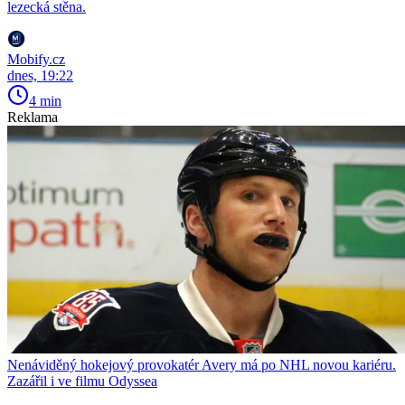
lezecká stěna.
Mobify.cz
dnes, 19:22
4 min
Reklama
Nenáviděný hokejový provokatér Avery má po NHL novou kariéru.
Zazářil i ve filmu Odyssea