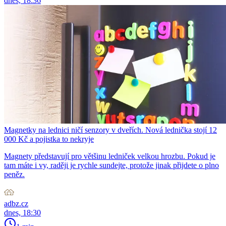
dnes, 18:36
Magnetky na lednici ničí senzory v dveřích. Nová lednička stojí 12
000 Kč a pojistka to nekryje
Magnety představují pro většinu ledniček velkou hrozbu. Pokud je
tam máte i vy, raději je rychle sundejte, protože jinak přijdete o plno
peněz.
adbz.cz
dnes, 18:30