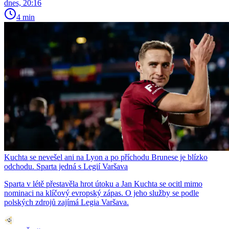
dnes, 20:16
4 min
Kuchta se nevešel ani na Lyon a po příchodu Brunese je blízko
odchodu. Sparta jedná s Legií Varšava
Sparta v létě přestavěla hrot útoku a Jan Kuchta se ocitl mimo
nominaci na klíčový evropský zápas. O jeho služby se podle
polských zdrojů zajímá Legia Varšava.