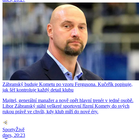
Zábranský buduje Kometu po vzoru Fergusona. Kučeřík popisuje,
jak šéf kontroluje každý detail klubu
Majitel, generální manažer a nově opět hlavní trenér v jedné osobě.
Libor Zábranský stáhl veškeré sportovní řízení Komety do svých
rukou právě ve chvíli, kdy klub míří do nové éry.
SportyŽivě
dnes, 20:23