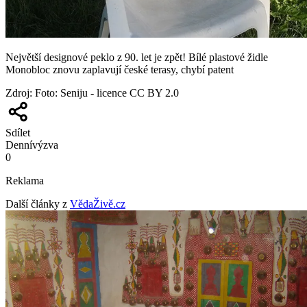
Největší designové peklo z 90. let je zpět! Bílé plastové židle
Monobloc znovu zaplavují české terasy, chybí patent
Zdroj
:
Foto: Seniju - licence CC BY 2.0
Sdílet
Denní
výzva
0
Reklama
Další články z
VědaŽivě.cz