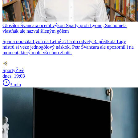
Glosátor Švancara ocenil výkon Sparty proti Lyonu, Suchomela
vlastňák ale nazval šíleným gólem
Sparta porazila Lyon na Letné 2:1 a do odvety 3. předkola Ligy
mistrů si veze jednogólový náskok. Petr Švancara ale upozornil i na
moment, který mohl všechno zhatit.
SportyŽivě
dnes, 19:03
3 min