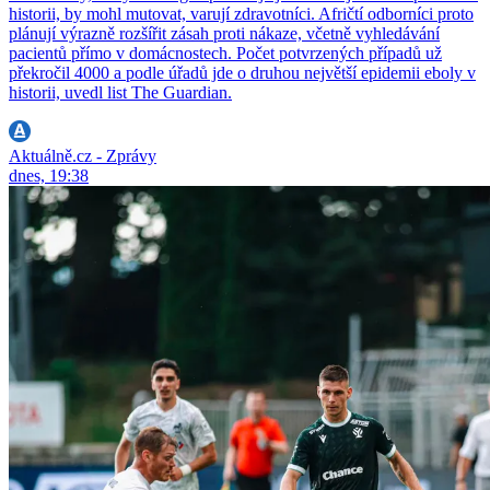
historii, by mohl mutovat, varují zdravotníci. Afričtí odborníci proto
plánují výrazně rozšířit zásah proti nákaze, včetně vyhledávání
pacientů přímo v domácnostech. Počet potvrzených případů už
překročil 4000 a podle úřadů jde o druhou největší epidemii eboly v
historii, uvedl list The Guardian.
Aktuálně.cz - Zprávy
dnes, 19:38