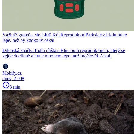
Váží 47 gramů a stojí 400 Kč. Reproduktor Parkside z Lidlu hraje
lépe, než by kdokoliv čekal
Dílenská značka Lidlu přišla s Bluetooth reproduktorem, který se
vejde do dlaně a hraje mnohem lépe, než by člověk čekal.
Mobify.cz
dnes, 21:08
3 min