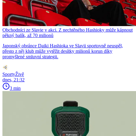
Obchodníci ze Slavie v akci. Z nechtěného Hashioky může kápnout
pěkný balík, až 70 milionů
Japonský obránce Daiki Hashioka ve Slavii sportovně neuspěl,
přesto z něj klub může vytěžit desítky milionů korun díky
promyšlené smluvní strategii.
SportyŽivě
dnes, 21:32
3 min