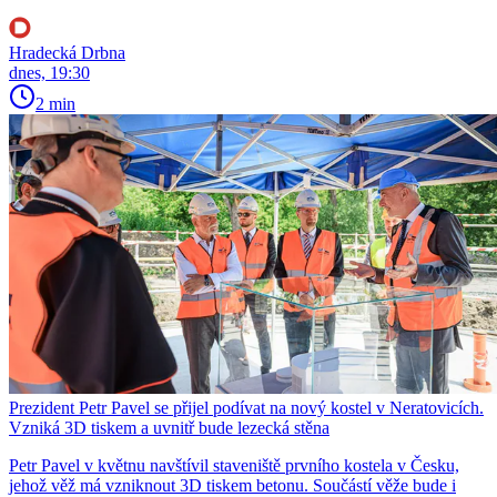
Hradecká Drbna
dnes, 19:30
2 min
Prezident Petr Pavel se přijel podívat na nový kostel v Neratovicích.
Vzniká 3D tiskem a uvnitř bude lezecká stěna
Petr Pavel v květnu navštívil staveniště prvního kostela v Česku,
jehož věž má vzniknout 3D tiskem betonu. Součástí věže bude i