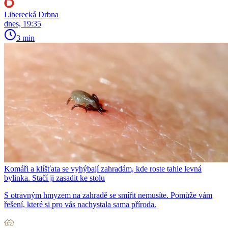
Liberecká Drbna
dnes, 19:35
3 min
Komáři a klíšťata se vyhýbají zahradám, kde roste tahle levná
bylinka. Stačí ji zasadit ke stolu
S otravným hmyzem na zahradě se smířit nemusíte. Pomůže vám
řešení, které si pro vás nachystala sama příroda.