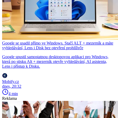
Google se usadil přímo ve Windows. Stačí ALT + mezerník a máte
vyhledávání, Lens i Disk bez otevření prohlížeče
Google spustil samostatnou desktopovou aplikaci pro Windows,
která po stisku Alt + mezerník otevře vyhledávání, AI asistenta,
Lens i přístup k Disku.
Mobify.cz
dnes, 20:32
4 min
Reklama