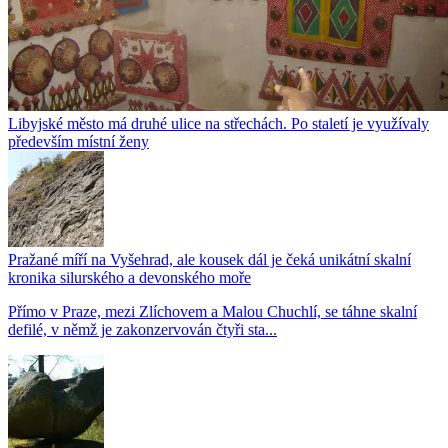
Libyjské město má druhé ulice na střechách. Po staletí je využívaly
především místní ženy
Pražané míří na Vyšehrad, ale kousek dál je čeká unikátní skalní
kronika silurského a devonského moře
Přímo v Praze, mezi Zlíchovem a Malou Chuchlí, se táhne skalní
defilé, v němž je zakonzervován čtyři sta...