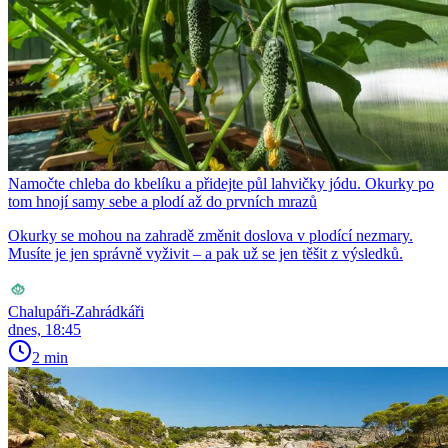
Namočte chleba do kbelíku a přidejte půl lahvičky jódu. Okurky po
tom hnojí samy sebe a plodí až do prvních mrazů
Okurky se mohou na zahradě změnit doslova v plodící nezmary.
Musíte je jen správně vyživit – a pak už se jen těšit z výsledků.
Chalupáři-Zahrádkáři
dnes, 18:45
2 min