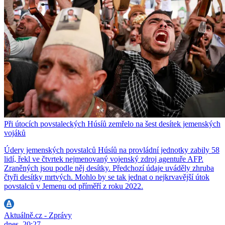
Při útocích povstaleckých Húsíů zemřelo na šest desítek jemenských
vojáků
Údery jemenských povstalců Húsíů na provládní jednotky zabily 58
lidí, řekl ve čtvrtek nejmenovaný vojenský zdroj agentuře AFP.
Zraněných jsou podle něj desítky. Předchozí údaje uváděly zhruba
čtyři desítky mrtvých. Mohlo by se tak jednat o nejkrvavější útok
povstalců v Jemenu od příměří z roku 2022.
Aktuálně.cz - Zprávy
dnes, 20:27