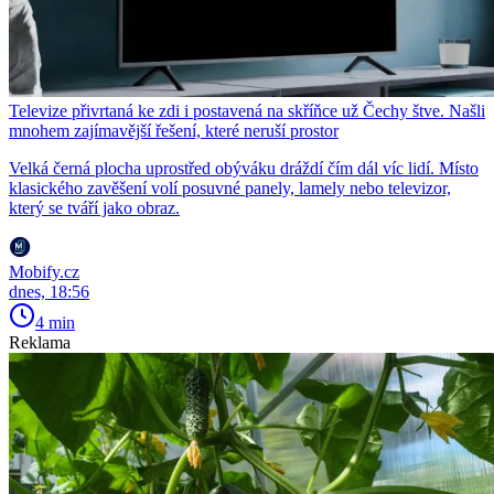
Televize přivrtaná ke zdi i postavená na skříňce už Čechy štve. Našli
mnohem zajímavější řešení, které neruší prostor
Velká černá plocha uprostřed obýváku dráždí čím dál víc lidí. Místo
klasického zavěšení volí posuvné panely, lamely nebo televizor,
který se tváří jako obraz.
Mobify.cz
dnes, 18:56
4 min
Reklama