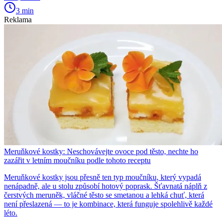
3 min
Reklama
Meruňkové kostky: Neschovávejte ovoce pod těsto, nechte ho
zazářit v letním moučníku podle tohoto receptu
Meruňkové kostky jsou přesně ten typ moučníku, který vypadá
nenápadně, ale u stolu způsobí hotový poprask. Šťavnatá náplň z
čerstvých meruněk, vláčné těsto se smetanou a lehká chuť, která
není přeslazená — to je kombinace, která funguje spolehlivě každé
léto.