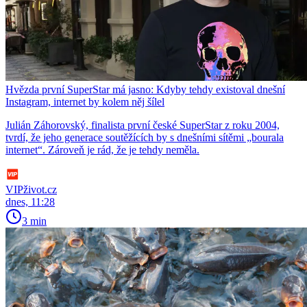
Hvězda první SuperStar má jasno: Kdyby tehdy existoval dnešní
Instagram, internet by kolem něj šílel
Julián Záhorovský, finalista první české SuperStar z roku 2004,
tvrdí, že jeho generace soutěžících by s dnešními sítěmi „bourala
internet“. Zároveň je rád, že je tehdy neměla.
VIPživot.cz
dnes, 11:28
3 min