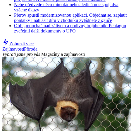
Nebe předvede něco mimořádného. Jediná noc spojí dva
vzácné úkazy
Přerov spustil modernizovanou aplikaci. Objednat se, zaplatit
poplatky i nahlásit díru v chodníku zvládnete z gauče
Obří „moucha" nad zálivem a podivný trojúhelník. Pentagon
zveřejnil další dokumenty o UFO
Zobrazit více
Zajímavosti
Příroda
Vybrali jsme pro vás
Magazíny a zajímavosti