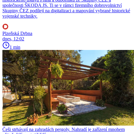
společnosti ŠKODA JS. Ti se v rámci firemního dobrovolnictví
Skupiny ČEZ podílejí na digitalizaci a mapování vybrané historické
vojenské techniky.
Plzeňská Drbna
dnes, 12:02
1 min
Češi strhávají na zahradách pergoly. Nahradí je zařízení mnohem