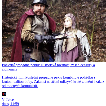
Poslední propadne peklu: Historická přesnost, zásah cenzury a
zlomenina
Historický film Poslední propadne peklu kombinuje pohádku s
krutou realitou doby. Zákulisí natáčení odkrývá kruté zranění i zákaz
od mocných komunistů.
V Telce
dnes, 11:59