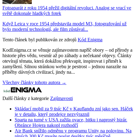
Fotoaparát z roku 1954 přežil digitální revoluci. Analog se vrací ve
světě dokonale hladkých fotek
Když Leica v roce 1954 představila model M3, fotografování už
bylo moderní technologií, ale film zůstával...
Tento článek byl publikován ze zdrojů
Kód Enigma
KodEnigma.cz se věnuje zajímavostem napříč obory – od přírody a
historie přes vědu, vesmír až po záhady a nečekané objevy. Články
otevírají témata, která dokážou překvapit, inspirovat i přimět k
zamyšlení. Silnou stránkou webu je pestrost – jednou narazíte na
příběhy dávných civilizací, jindy na...
Všechny články tohoto autora →
Další články z kategorie
Zajímavosti
Skládací mobil za 9 tisíc Kč v Kauflandu zní jako sen. Háček
je v detailu, který prodejce nezvýraznil
Sparta na turné v USA zažila ovace, bitku i naprostý bizár.
Obránce Hojera nakopl rozhodčí
Air Bank snížilo odměnu v programu Unity na polovinu. Na
plných 300 Kč musíte poslat desítky tisíc měsíčně