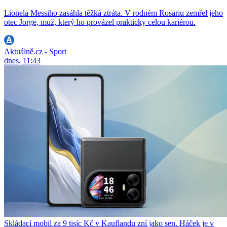
Lionela Messiho zasáhla těžká ztráta. V rodném Rosariu zemřel jeho
otec Jorge, muž, který ho provázel prakticky celou kariérou.
Aktuálně.cz - Sport
dnes, 11:43
Skládací mobil za 9 tisíc Kč v Kauflandu zní jako sen. Háček je v