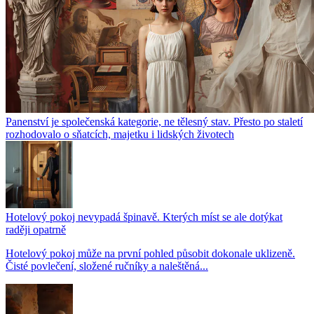
Panenství je společenská kategorie, ne tělesný stav. Přesto po staletí
rozhodovalo o sňatcích, majetku i lidských životech
Hotelový pokoj nevypadá špinavě. Kterých míst se ale dotýkat
raději opatrně
Hotelový pokoj může na první pohled působit dokonale uklizeně.
Čisté povlečení, složené ručníky a naleštěná...