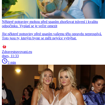
Některé potraviny mohou před spaním zhoršovat trávení i kvalitu
odpočinku. Vyplatí se je večer omezit
Jíst některé potraviny před spaním vašemu tělu opravdu neprospívá.
Toto jsou ty, kterým byste se měli nejvíce vyhýbat.
Zdravestravovani.eu
dnes, 11:33
3 min