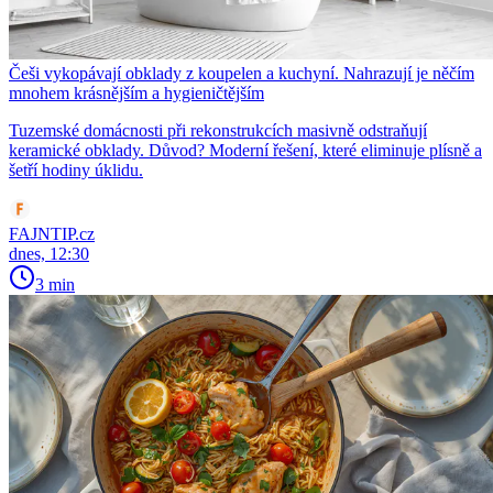
Češi vykopávají obklady z koupelen a kuchyní. Nahrazují je něčím
mnohem krásnějším a hygieničtějším
Tuzemské domácnosti při rekonstrukcích masivně odstraňují
keramické obklady. Důvod? Moderní řešení, které eliminuje plísně a
šetří hodiny úklidu.
FAJNTIP.cz
dnes, 12:30
3 min