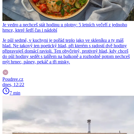
Je vedro a nechceš stát hodinu u plotny: 5 letních večeří z jednoho
hrnce, které šetří čas i nádobí
Je půl sedmé, v kuchyni je pořád teplo jako ve skleníku a ty máš
hlad. Ne takový ten poetický hlad, při kterém s radostí dvě hodiny
připravuješ domácí ravioli. Ten obyčejný, protivný hlad, kdy chceš
do půl hodiny sedět s talířem na balkoně a rozhodně potom nechceš
mýt hrnec, pánev, pekáč a tři misky.
Poudree.cz
dnes, 12:22
7 min