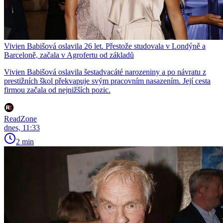
Vivien Babišová oslavila 26 let. Přestože studovala v Londýně a
Barceloně, začala v Agrofertu od základů
Vivien Babišová oslavila šestadvacáté narozeniny a po návratu z
prestižních škol překvapuje svým pracovním nasazením. Její cesta
firmou začala od nejnižších pozic.
ReadZone
dnes, 11:33
2 min