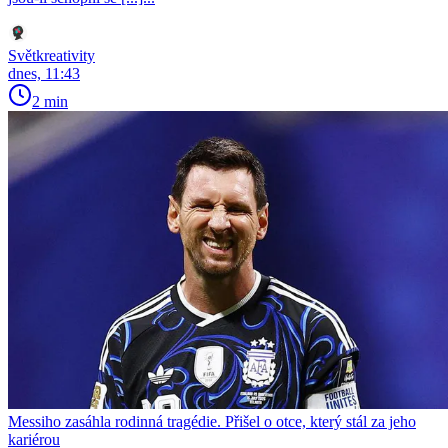
Světkreativity
dnes, 11:43
2 min
Messiho zasáhla rodinná tragédie. Přišel o otce, který stál za jeho
kariérou