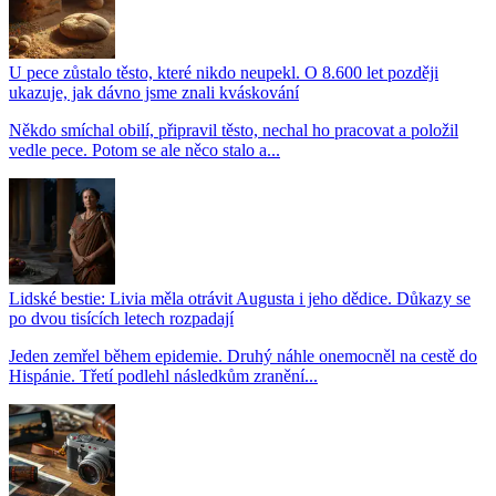
U pece zůstalo těsto, které nikdo neupekl. O 8.600 let později
ukazuje, jak dávno jsme znali kváskování
Někdo smíchal obilí, připravil těsto, nechal ho pracovat a položil
vedle pece. Potom se ale něco stalo a...
Lidské bestie: Livia měla otrávit Augusta i jeho dědice. Důkazy se
po dvou tisících letech rozpadají
Jeden zemřel během epidemie. Druhý náhle onemocněl na cestě do
Hispánie. Třetí podlehl následkům zranění...