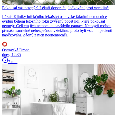
Pokousal vás netopýr? Lékaři doporučují očkování proti vzteklině
Lékaři Kliniky infekčního lékařství ostravské fakultní nemocnice
evidují během letošního roku zvýšený počet lidí, které pokousal
netopýr. Celkem jich nemocnici navštívilo patnáct. Netopýři mohou
přenášet smrtelně nebezpečnou vzteklinu, proto byli všichni pacienti
naočkováni. Žádný z nich neonemocněl.
Ostravská Drbna
dnes, 12:35
2 min