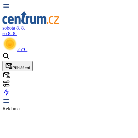
sobota 8. 8.
so 8. 8.
25°C
Přihlášení
Reklama