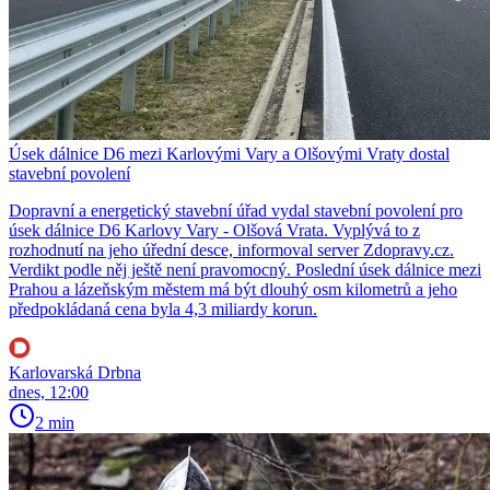
Úsek dálnice D6 mezi Karlovými Vary a Olšovými Vraty dostal
stavební povolení
Dopravní a energetický stavební úřad vydal stavební povolení pro
úsek dálnice D6 Karlovy Vary - Olšová Vrata. Vyplývá to z
rozhodnutí na jeho úřední desce, informoval server Zdopravy.cz.
Verdikt podle něj ještě není pravomocný. Poslední úsek dálnice mezi
Prahou a lázeňským městem má být dlouhý osm kilometrů a jeho
předpokládaná cena byla 4,3 miliardy korun.
Karlovarská Drbna
dnes, 12:00
2 min