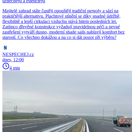
užitečnější a estetičtější
Majitelé zahrad stále častěji opouštějí tradiční pergoly a sází na
praktičtější alternativu. Plachtové stínění se díky snadné údržbě,
flexibilitě a lepší cirkulaci vzduchu stává hitem posledních let.
Zatímco dřevěné konstrukce vyžadují pravidelnou péči a pevné
zastřešení vytváří dusno, moderní shade sails nabízejí komfort bez
starostí. Co všechno dokážou a na co si dát pozor při výběru?
NESPECHEJ.cz
dnes, 12:00
4 min