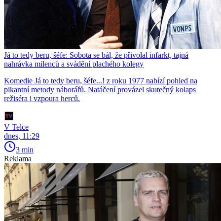
Já to tedy beru, šéfe: Sobota se bál, že přivolal infarkt, tajná
nahrávka milenců a svádění plachého kolegy
Komedie Já to tedy beru, šéfe...! z roku 1977 nabízí pohled na
pikantní metody náborářů. Natáčení provázel skutečný kolaps
režiséra i vzpoura herců.
V Telce
dnes, 11:29
3 min
Reklama