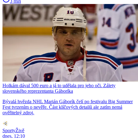
3 min
Holkám dával 500 euro a já to udělala pro jeho oči. Zálety
slovenského reprezentanta Gáboríka
Bývalá hvězda NHL Marián Gáborík čelí po festivalu Big Summer
Fest tvrzením o nevěře. Část klíčových detailů ale zatím nemá
ověřitelný zdroj.
SportyŽivě
dnes, 12:10