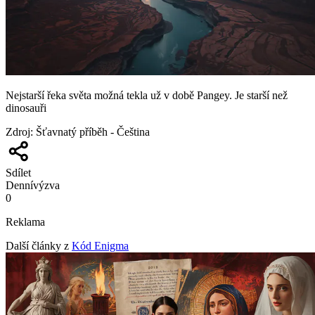
Nejstarší řeka světa možná tekla už v době Pangey. Je starší než
dinosauři
Zdroj
:
Šťavnatý příběh - Čeština
Sdílet
Denní
výzva
0
Reklama
Další články z
Kód Enigma