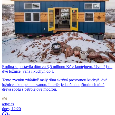
Rodina si postavila dům za 3,5 milionu Kč z kontejneru. Uvnitř jsou
dvě ložnice, vana i kuchyň do U
Tento zvenku zdánlivě malý dům skrývá prostornou kuchyň, dvě
ložnice a koupelnu s vanou. Interiér je laděn do přírodních tónů
dřeva spolu s petrolejově modrou.
adbz.cz
dnes, 12:20