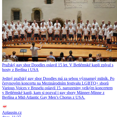
Pražský gay sbor Doodles oslavil 15 let. V Betlémské kapli zpíval s
hosty z Berlína i USA
Jediný pražský gay sbor Doodles má za sebou významný milník. Po
červnovém koncertu na Mezinárodním festivalu LGBTQ+ sborů
Various Voices v Bruselu oslavil 15. narozeniny velkým koncertem
v Betlémské kapli, kam si pozval i gay sbory Männer-Minne z
Berlína a Mid-Atlantic Gay Men’s Chorus z USA.
Aplausin.cz