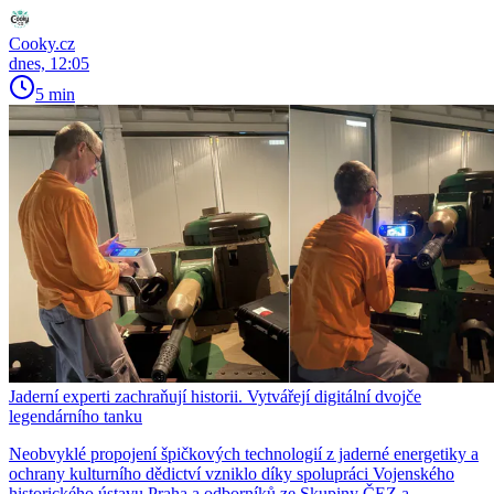
Cooky.cz
dnes, 12:05
5 min
Jaderní experti zachraňují historii. Vytvářejí digitální dvojče
legendárního tanku
Neobvyklé propojení špičkových technologií z jaderné energetiky a
ochrany kulturního dědictví vzniklo díky spolupráci Vojenského
historického ústavu Praha a odborníků ze Skupiny ČEZ a