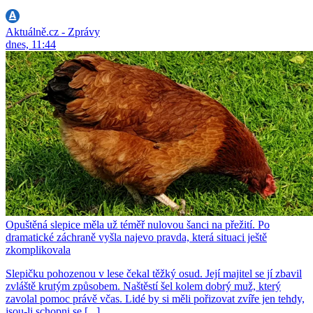
Aktuálně.cz - Zprávy
dnes, 11:44
Opuštěná slepice měla už téměř nulovou šanci na přežití. Po
dramatické záchraně vyšla najevo pravda, která situaci ještě
zkomplikovala
Slepičku pohozenou v lese čekal těžký osud. Její majitel se jí zbavil
zvláště krutým způsobem. Naštěstí šel kolem dobrý muž, který
zavolal pomoc právě včas. Lidé by si měli pořizovat zvíře jen tehdy,
jsou-li schopni se [...]...