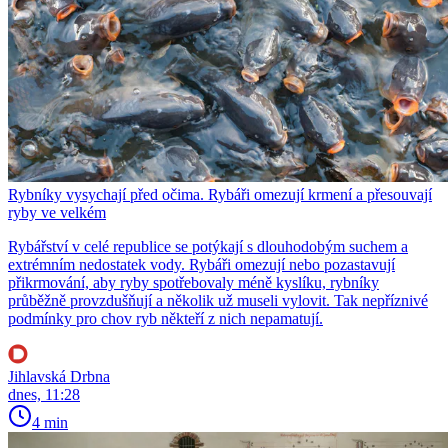
Rybníky vysychají před očima. Rybáři omezují krmení a přesouvají
ryby ve velkém
Rybářství v celé republice se potýkají s dlouhodobým suchem a
extrémním nedostatek vody. Rybáři omezují nebo pozastavují
přikrmování, aby ryby spotřebovaly méně kyslíku, rybníky
průběžně provzdušňují a několik už museli vylovit. Tak nepříznivé
podmínky pro chov ryb někteří z nich nepamatují.
Jihlavská Drbna
dnes, 11:28
4 min