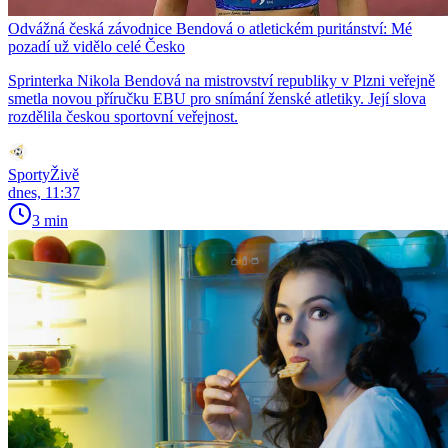
Odvážná česká závodnice Bendová o atletickém puritánství: Mé
pozadí už vidělo celé Česko
Sprinterka Nikola Bendová na mistrovství republiky v Plzni veřejně
smetla novou příručku EBU pro snímání ženské atletiky. Její slova
rozdělila českou sportovní veřejnost.
SportyŽivě
dnes, 11:37
3 min