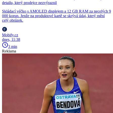
detailu, který prodejce nezvýraznil
Skládací véčko s AMOLED displejem a 12 GB RAM za necelých 9
000 korun. Jenže na produktové kartě se skrývá údaj, který mění
celý obrázek.
Mobify.cz
dnes, 11:38
3 min
Reklama