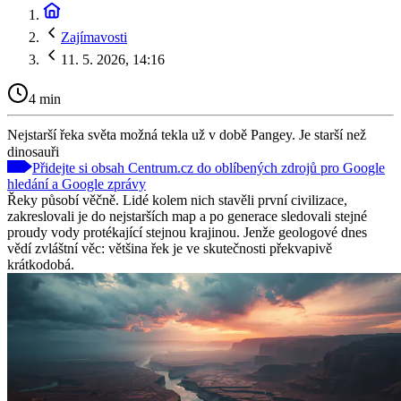
Zajímavosti
11. 5. 2026, 14:16
4 min
Nejstarší řeka světa možná tekla už v době Pangey. Je starší než
dinosauři
Přidejte si obsah Centrum.cz do oblíbených zdrojů pro Google
hledání a Google zprávy
Řeky působí věčně. Lidé kolem nich stavěli první civilizace,
zakreslovali je do nejstarších map a po generace sledovali stejné
proudy vody protékající stejnou krajinou. Jenže geologové dnes
vědí zvláštní věc: většina řek je ve skutečnosti překvapivě
krátkodobá.