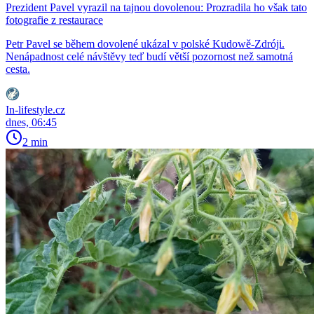
Prezident Pavel vyrazil na tajnou dovolenou: Prozradila ho však tato
fotografie z restaurace
Petr Pavel se během dovolené ukázal v polské Kudowě-Zdróji.
Nenápadnost celé návštěvy teď budí větší pozornost než samotná
cesta.
In-lifestyle.cz
dnes, 06:45
2 min