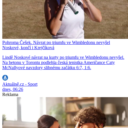
Pohroma Češek. Návrat po triumfu ve Wimbledonu nevyšel
Noskové, končí i Krejčíková
Lindě Noskové návrat na kurty po triumfu ve Wimbledonu nevyšel.
Na betonu v Torontu podlehla česká tenistka Američance Caty
McNallyové navzdory slibnému začátku 6:7, 1:6.
Aktuálně.cz - Sport
dnes, 06:26
Reklama