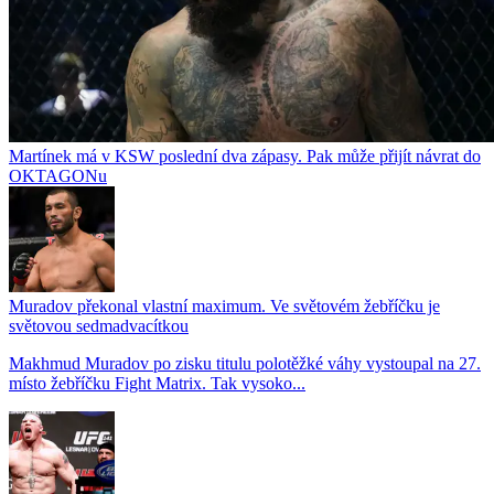
Martínek má v KSW poslední dva zápasy. Pak může přijít návrat do
OKTAGONu
Muradov překonal vlastní maximum. Ve světovém žebříčku je
světovou sedmadvacítkou
Makhmud Muradov po zisku titulu polotěžké váhy vystoupal na 27.
místo žebříčku Fight Matrix. Tak vysoko...