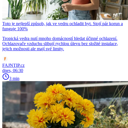
Toto je nejlepší způsob, jak ve vedru ochladit byt. Stojí pár korun a
funguje 100%
Tropická vedra nutí mnoho domácností hledat účinné ochlazení.
Ochlazovače vzduchu slibují rychlou úlevu bez složité instalace,
jejich možnosti ale mají své limity.
FAJNTIP.cz
dnes, 06:30
3 min