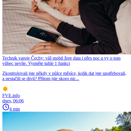
Technik varuje Čechy: váš mobil žere data i přes noc a vy o tom
vůbec nevíte. Vypněte tuhle 1 funkci
Zkontrolovali jste někdy v půlce měsíce, kolik dat jste spotřebovali,
a nestačili se divit? Přitom jste skoro nic...
FVE.info
dnes, 06:06
4 min