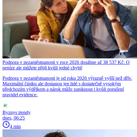
Podpora v nezaměstnanosti v roce 2026 dosáhne až 38 537 Kč. O
peníze ale můžete přijít kvůli jedné chybě
Podpora v nezaměstnanosti je od roku 2026 výrazně vyšší než dřív.
Maximální částku ale dostanou jen lidé s dostatečně vysokým
předchozím výdělkem a nárok může zaniknout i kvůli porušení
pravidel evidence.
Byznys trendy
dnes, 06:25
4 min