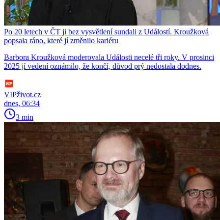
Po 20 letech v ČT ji bez vysvětlení sundali z Událostí. Kroužková
popsala ráno, které jí změnilo kariéru
Barbora Kroužková moderovala Události necelé tři roky. V prosinci
2025 jí vedení oznámilo, že končí, důvod prý nedostala dodnes.
VIPživot.cz
dnes, 06:34
3 min