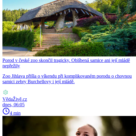
Porod v české zoo skončil tragicky. Oblíbená samice ani její mládě
nepřežily
Zoo Jihlava přišla o víkendu při komplikovaném porodu o chovnou
samici zebry Burchellovy i její mládě.
VědaŽivě.cz
dnes, 06:05
4 min