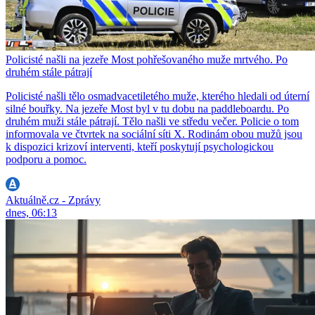
Policisté našli na jezeře Most pohřešovaného muže mrtvého. Po
druhém stále pátrají
Policisté našli tělo osmadvacetiletého muže, kterého hledali od úterní
silné bouřky. Na jezeře Most byl v tu dobu na paddleboardu. Po
druhém muži stále pátrají. Tělo našli ve středu večer. Policie o tom
informovala ve čtvrtek na sociální síti X. Rodinám obou mužů jsou
k dispozici krizoví interventi, kteří poskytují psychologickou
podporu a pomoc.
Aktuálně.cz - Zprávy
dnes, 06:13