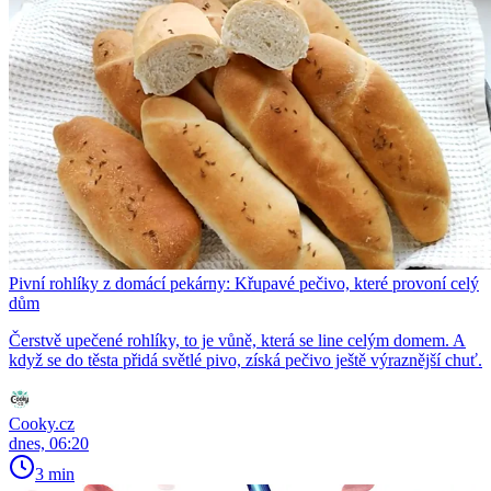
Pivní rohlíky z domácí pekárny: Křupavé pečivo, které provoní celý
dům
Čerstvě upečené rohlíky, to je vůně, která se line celým domem. A
když se do těsta přidá světlé pivo, získá pečivo ještě výraznější chuť.
Cooky.cz
dnes, 06:20
3 min