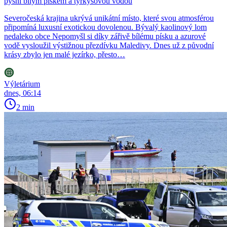
pyšní bílým pískem a tyrkysovou vodou
Severočeská krajina ukrývá unikátní místo, které svou atmosférou
připomíná luxusní exotickou dovolenou. Bývalý kaolinový lom
nedaleko obce Nepomyšl si díky zářivě bílému písku a azurové
vodě vysloužil výstižnou přezdívku Maledivy. Dnes už z původní
krásy zbylo jen malé jezírko, přesto…
Výletárium
dnes, 06:14
2 min