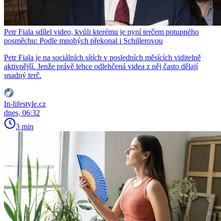
Petr Fiala sdílel video, kvůli kterému je nyní terčem potupného
posměchu: Podle mnohých překonal i Schillerovou
Petr Fiala je na sociálních sítích v posledních měsících viditelně
aktivnější. Jenže právě lehce odlehčená videa z něj často dělají
snadný terč.
In-lifestyle.cz
dnes, 06:32
3 min