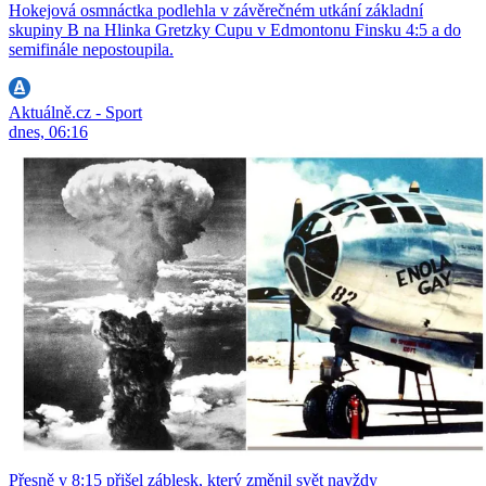
Hokejová osmnáctka podlehla v závěrečném utkání základní
skupiny B na Hlinka Gretzky Cupu v Edmontonu Finsku 4:5 a do
semifinále nepostoupila.
Aktuálně.cz - Sport
dnes, 06:16
Přesně v 8:15 přišel záblesk, který změnil svět navždy