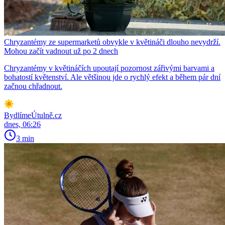
Chryzantémy ze supermarketů obvykle v květináči dlouho nevydrží.
Mohou začít vadnout už po 2 dnech
Chryzantémy v květináčích upoutají pozornost zářivými barvami a
bohatostí květenství. Ale většinou jde o rychlý efekt a během pár dní
začnou chřadnout.
BydlímeÚtulně.cz
dnes, 06:26
3 min