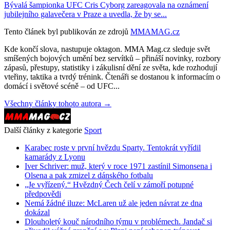
Bývalá šampionka UFC Cris Cyborg zareagovala na oznámení
jubilejního galavečera v Praze a uvedla, že by se...
Tento článek byl publikován ze zdrojů
MMAMAG.cz
Kde končí slova, nastupuje oktagon. MMA Mag.cz sleduje svět
smíšených bojových umění bez servítků – přináší novinky, rozbory
zápasů, přestupy, statistiky i zákulisní dění ze světa, kde rozhodují
vteřiny, taktika a tvrdý trénink. Čtenáři se dostanou k informacím o
domácí i světové scéně – od UFC...
Všechny články tohoto autora →
Další články z kategorie
Sport
Karabec roste v první hvězdu Sparty. Tentokrát vyřídil
kamarády z Lyonu
Iver Schriver: muž, který v roce 1971 zastínil Simonsena i
Olsena a pak zmizel z dánského fotbalu
„Je vyřízený.“ Hvězdný Čech čelí v zámoří potupné
předpovědi
Nemá žádné iluze: McLaren už ale jeden návrat ze dna
dokázal
Dlouholetý kouč národního týmu v problémech. Jandač si