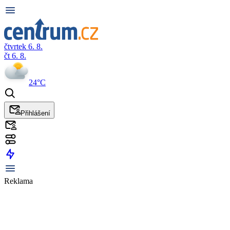
čtvrtek 6. 8.
čt 6. 8.
24°C
Přihlášení
Reklama