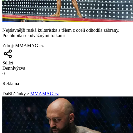
Nejslavnější ruská kulturistka s tělem z oceli odhodila zábrany.
Pochlubila se odvážnými fotkami
Zdroj
:
MMAMAG.cz
Sdílet
Denní
výzva
0
Reklama
Další články z
MMAMAG.cz