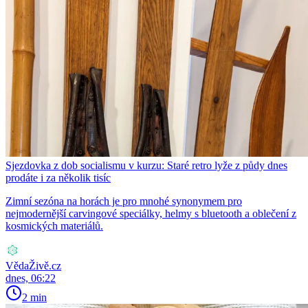
Sjezdovka z dob socialismu v kurzu: Staré retro lyže z půdy dnes
prodáte i za několik tisíc
Zimní sezóna na horách je pro mnohé synonymem pro
nejmodernější carvingové speciálky, helmy s bluetooth a oblečení z
kosmických materiálů.
VědaŽivě.cz
dnes, 06:22
2 min