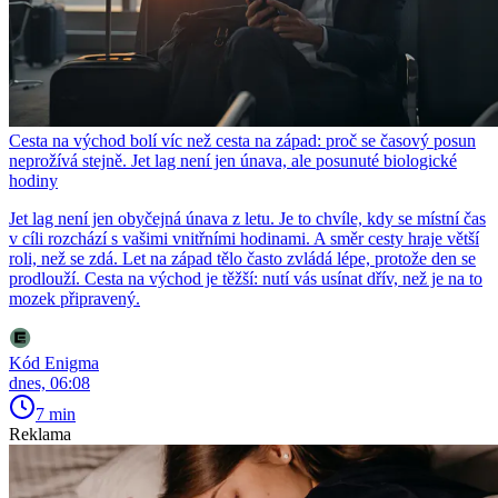
Cesta na východ bolí víc než cesta na západ: proč se časový posun
neprožívá stejně. Jet lag není jen únava, ale posunuté biologické
hodiny
Jet lag není jen obyčejná únava z letu. Je to chvíle, kdy se místní čas
v cíli rozchází s vašimi vnitřními hodinami. A směr cesty hraje větší
roli, než se zdá. Let na západ tělo často zvládá lépe, protože den se
prodlouží. Cesta na východ je těžší: nutí vás usínat dřív, než je na to
mozek připravený.
Kód Enigma
dnes, 06:08
7 min
Reklama