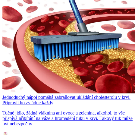
Jednoduchý nápoj pomáhá zabraňovat ukládání cholesterolu v krvi.
Připravit ho zvládne každý
Tučné jídlo, žádná vláknina ani ovoce a zelenina, alkohol, to vše
přispívá přibírání na váze a hromadění tuku v krvi. Takový tuk může
být nebezpečný.