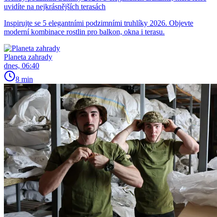
uvidíte na nejkrásnějších terasách
Inspirujte se 5 elegantními podzimními truhlíky 2026. Objevte
moderní kombinace rostlin pro balkon, okna i terasu.
Planeta zahrady
dnes, 06:40
8 min