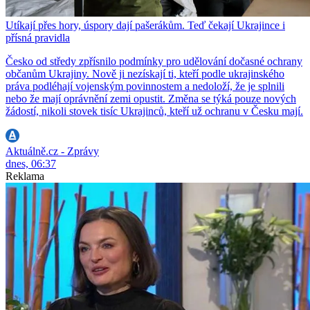
Utíkají přes hory, úspory dají pašerákům. Teď čekají Ukrajince i
přísná pravidla
Česko od středy zpřísnilo podmínky pro udělování dočasné ochrany
občanům Ukrajiny. Nově ji nezískají ti, kteří podle ukrajinského
práva podléhají vojenským povinnostem a nedoloží, že je splnili
nebo že mají oprávnění zemi opustit. Změna se týká pouze nových
žádostí, nikoli stovek tisíc Ukrajinců, kteří už ochranu v Česku mají.
Aktuálně.cz - Zprávy
dnes, 06:37
Reklama