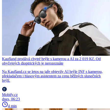
Kaufland prodává chytré brýle s kamerou a AI za 2 019 Kč. Od
obyčejných dioptrických je nerozeznáte
Na Kaufland.cz se letos na jaře objevily AI brýle INF s kamerou,
překladačem i hlasovým asistentem za cenu běžných slunečních
brýlí.
Mobify.cz
dnes, 06:23
4 min