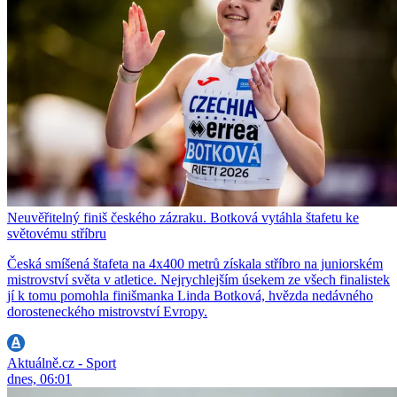
Neuvěřitelný finiš českého zázraku. Botková vytáhla štafetu ke
světovému stříbru
Česká smíšená štafeta na 4x400 metrů získala stříbro na juniorském
mistrovství světa v atletice. Nejrychlejším úsekem ze všech finalistek
jí k tomu pomohla finišmanka Linda Botková, hvězda nedávného
dorosteneckého mistrovství Evropy.
Aktuálně.cz - Sport
dnes, 06:01