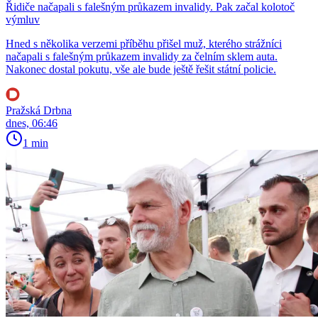
Řidiče načapali s falešným průkazem invalidy. Pak začal kolotoč
výmluv
Hned s několika verzemi příběhu přišel muž, kterého strážníci
načapali s falešným průkazem invalidy za čelním sklem auta.
Nakonec dostal pokutu, vše ale bude ještě řešit státní policie.
Pražská Drbna
dnes, 06:46
1 min