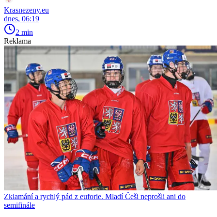
Krasnezeny.eu
dnes, 06:19
2 min
Reklama
Zklamání a rychlý pád z euforie. Mladí Češi neprošli ani do
semifinále