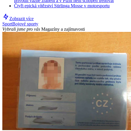
přivodil vážné zranění a v Plzni není schopen trénovat
Čtyři epická vítězství Stirlinga Mosse v motorsportu
Zobrazit více
Sport
Bojové sporty
Vybrali jsme pro vás
Magazíny a zajímavosti