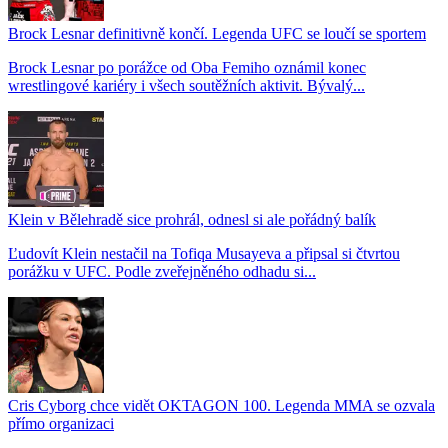
Brock Lesnar definitivně končí. Legenda UFC se loučí se sportem
Brock Lesnar po porážce od Oba Femiho oznámil konec
wrestlingové kariéry i všech soutěžních aktivit. Bývalý...
Klein v Bělehradě sice prohrál, odnesl si ale pořádný balík
Ľudovít Klein nestačil na Tofiqa Musayeva a připsal si čtvrtou
porážku v UFC. Podle zveřejněného odhadu si...
Cris Cyborg chce vidět OKTAGON 100. Legenda MMA se ozvala
přímo organizaci