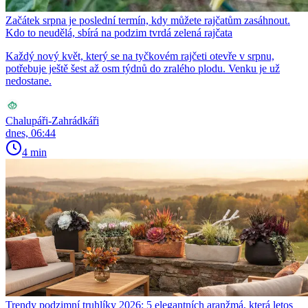
Začátek srpna je poslední termín, kdy můžete rajčatům zasáhnout.
Kdo to neudělá, sbírá na podzim tvrdá zelená rajčata
Každý nový květ, který se na tyčkovém rajčeti otevře v srpnu,
potřebuje ještě šest až osm týdnů do zralého plodu. Venku je už
nedostane.
Chalupáři-Zahrádkáři
dnes, 06:44
4 min
Trendy podzimní truhlíky 2026: 5 elegantních aranžmá, která letos