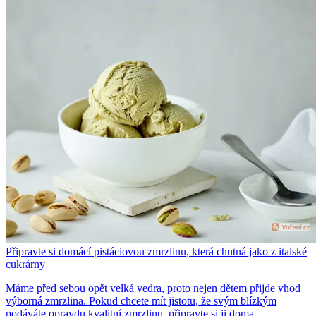
Připravte si domácí pistáciovou zmrzlinu, která chutná jako z italské
cukrárny
Máme před sebou opět velká vedra, proto nejen dětem přijde vhod
výborná zmrzlina. Pokud chcete mít jistotu, že svým blízkým
podáváte opravdu kvalitní zmrzlinu, připravte si ji doma.