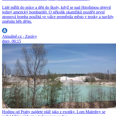
Lidé mířili do práce a děti do školy, když se nad Hirošimou objevil
jediný americký bombardér. O několik okamžiků později první
atomová bomba použitá ve válce proměnila město v trosky a navždy
změnila běh dějin.
Aktuálně.cz - Zprávy
dnes, 06:15
Hodinu od Prahy najdete pláž jako z exotiky. Lom Maledivy se