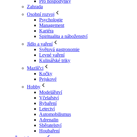
Pro hospodyňky
Zahrada
Osobní rozvoj
Psychologie
Management
Kariéra
Spiritualita a náboženství
Jídlo a vaření
Světová gastronomie
Levné vaření
Kulinářské triky
Mazlíčci
Kočky
Pejskové
Hobby
Modelářství
Včelařství
Rybaření
Letectví
Automobilismus
Adrenalin
Sběratelství
Houbaření