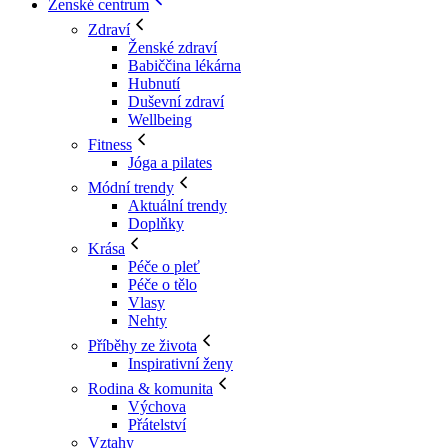
Ženské centrum
Zdraví
Ženské zdraví
Babiččina lékárna
Hubnutí
Duševní zdraví
Wellbeing
Fitness
Jóga a pilates
Módní trendy
Aktuální trendy
Doplňky
Krása
Péče o pleť
Péče o tělo
Vlasy
Nehty
Příběhy ze života
Inspirativní ženy
Rodina & komunita
Výchova
Přátelství
Vztahy