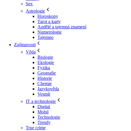
Sex
Astrologie
Horoskopy
Tarot a karty
Andělé a tajemná znamení
Numerologie
Tajemno
Zajímavosti
Věda
Biologie
Ekologie
Fyzika
Geografie
Historie
Chemie
Jazykověda
Vesmír
IT a technologie
Digital
Mobil
Technologie
Trendy
True crime