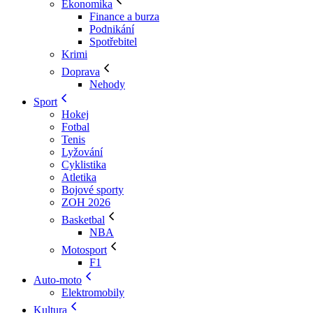
Ekonomika
Finance a burza
Podnikání
Spotřebitel
Krimi
Doprava
Nehody
Sport
Hokej
Fotbal
Tenis
Lyžování
Cyklistika
Atletika
Bojové sporty
ZOH 2026
Basketbal
NBA
Motosport
F1
Auto-moto
Elektromobily
Kultura