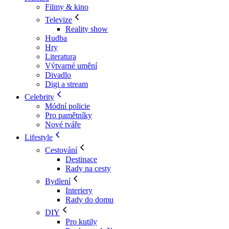
Filmy & kino
Televize
Reality show
Hudba
Hry
Literatura
Výtvarné umění
Divadlo
Digi a stream
Celebrity
Módní policie
Pro pamětníky
Nové tváře
Lifestyle
Cestování
Destinace
Rady na cesty
Bydlení
Interiery
Rady do domu
DIY
Pro kutily