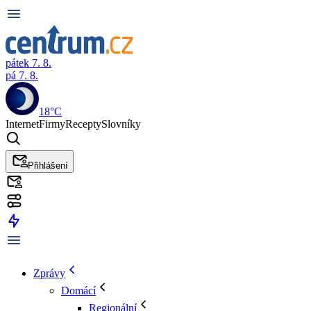
pátek 7. 8.
pá 7. 8.
18°C
Internet
Firmy
Recepty
Slovníky
Přihlášení
Zprávy
Domácí
Regionální