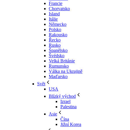
Francie
Chorvatsko
Island
Itálie
Německo
Polsko
Rakousko
Řecko
Rusko
Španělsko
Švédsko
Velká Británie
Rumunsko
Válka na Ukrajině
Maďarsko
Svět
USA
Blízký východ
Izrael
Palestina
Asie
Čína
Jižní Korea