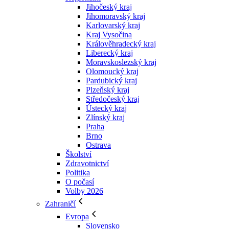
Jihočeský kraj
Jihomoravský kraj
Karlovarský kraj
Kraj Vysočina
Králověhradecký kraj
Liberecký kraj
Moravskoslezský kraj
Olomoucký kraj
Pardubický kraj
Plzeňský kraj
Středočeský kraj
Ústecký kraj
Zlínský kraj
Praha
Brno
Ostrava
Školství
Zdravotnictví
Politika
O počasí
Volby 2026
Zahraničí
Evropa
Slovensko