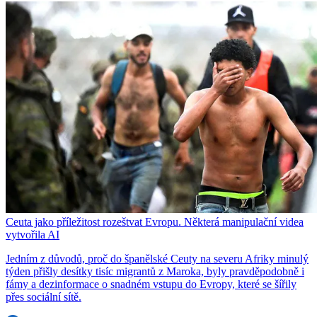
Ceuta jako příležitost rozeštvat Evropu. Některá manipulační videa
vytvořila AI
Jedním z důvodů, proč do španělské Ceuty na severu Afriky minulý
týden přišly desítky tisíc migrantů z Maroka, byly pravděpodobně i
fámy a dezinformace o snadném vstupu do Evropy, které se šířily
přes sociální sítě.