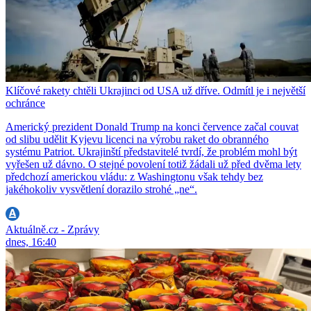
Klíčové rakety chtěli Ukrajinci od USA už dříve. Odmítl je i největší
ochránce
Americký prezident Donald Trump na konci července začal couvat
od slibu udělit Kyjevu licenci na výrobu raket do obranného
systému Patriot. Ukrajinští představitelé tvrdí, že problém mohl být
vyřešen už dávno. O stejné povolení totiž žádali už před dvěma lety
předchozí americkou vládu: z Washingtonu však tehdy bez
jakéhokoliv vysvětlení dorazilo strohé „ne“.
Aktuálně.cz - Zprávy
dnes, 16:40