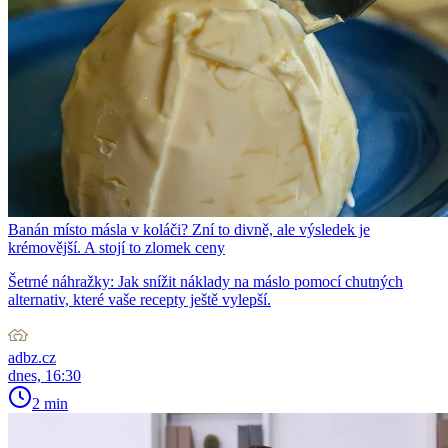
Banán místo másla v koláči? Zní to divně, ale výsledek je
krémovější. A stojí to zlomek ceny
Šetrné náhražky: Jak snížit náklady na máslo pomocí chutných
alternativ, které vaše recepty ještě vylepší.
adbz.cz
dnes, 16:30
2 min