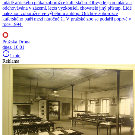
mládě afrického ptáka zoborožce kaferského. Obvykle jsou mláďata
odchovávána v zázemí, letos vyzkoušeli chovatelé jiný přístup. Lidé
naleznou zoborožce ve výběhu u antilop. Odchov zoborožce
kaferského patří mezi náročnější. V pražské zoo se podařil poprvé v
roce 1994.
Pražská Drbna
dnes, 16:01
1 min
Reklama