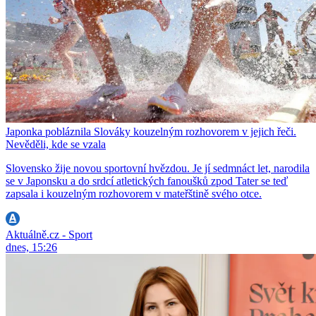
Japonka pobláznila Slováky kouzelným rozhovorem v jejich řeči.
Nevěděli, kde se vzala
Slovensko žije novou sportovní hvězdou. Je jí sedmnáct let, narodila
se v Japonsku a do srdcí atletických fanoušků zpod Tater se teď
zapsala i kouzelným rozhovorem v mateřštině svého otce.
Aktuálně.cz - Sport
dnes, 15:26