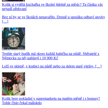
Kolik si vydělá kuchařka ve školní jídelně za měsíc? Ta částka vás
nejspíš překvapí
Bez ní by se ve školách nenavařilo. Denně u sporáku odbaví stovky
[…]
Tenhle starý budík má skoro každá babička na půdě. Sběratelé z
Německa za něj nabízejí i 10 000 Kč
Leží ve sklepě, v krabici na půdě nebo za sklem staré vitríny. […]
Kolik bere pokladní v supermarketu na malém městě i s bonusy?
Tohle číslo čekal málokdo