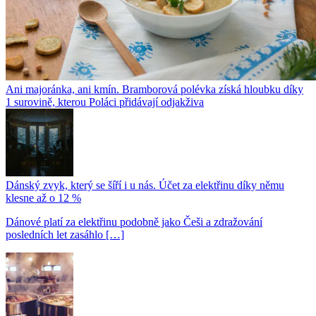
Ani majoránka, ani kmín. Bramborová polévka získá hloubku díky
1 surovině, kterou Poláci přidávají odjakživa
Dánský zvyk, který se šíří i u nás. Účet za elektřinu díky němu
klesne až o 12 %
Dánové platí za elektřinu podobně jako Češi a zdražování
posledních let zasáhlo […]