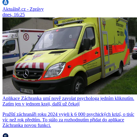
Aktuálně.cz - Zprávy
dnes, 16:25
Aplikace Záchranka umí nově zavolat psychologa jedním kliknutím.
Zatím jen v jednom kraji, další už čekají
Pražští záchranáři roku 2024 vyjeli k 6 000 psychických krizí, o tisíc
víc než rok předtím. To stálo za rozhodnutím přidat do aplikace
Záchranka novou funkci.