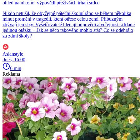
ohled na nikoho, výpovědi přeživších trhají srdce
Nikdo netušil, že obyčejné páteční školní ráno se během několika
minut promění v tragédii, která otřese celou zemí. Příbuzným
zbývají jen slzy. Vyšetřovatelé hledají odpovědi a veřejnost si klade
jedinou otázku – Jak se něco takového mohlo stát? Co se odehrálo
za zdmi školy?
Asianstyle
dnes, 16:00
6 min
Reklama