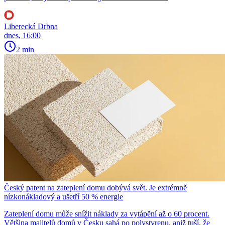
Liberecká Drbna
dnes, 16:00
2 min
Český patent na zateplení domu dobývá svět. Je extrémně
nízkonákladový a ušetří 50 % energie
Zateplení domu může snížit náklady za vytápění až o 60 procent.
Většina majitelů domů v Česku sahá po polystyrenu, aniž tuší, že