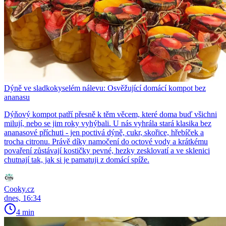
Dýně ve sladkokyselém nálevu: Osvěžující domácí kompot bez
ananasu
Dýňový kompot patří přesně k těm věcem, které doma buď všichni
milují, nebo se jim roky vyhýbali. U nás vyhrála stará klasika bez
ananasové příchuti - jen poctivá dýně, cukr, skořice, hřebíček a
trocha citronu. Právě díky namočení do octové vody a krátkému
povaření zůstávají kostičky pevné, hezky zesklovatí a ve sklenici
chutnají tak, jak si je pamatuji z domácí spíže.
Cooky.cz
dnes, 16:34
4 min