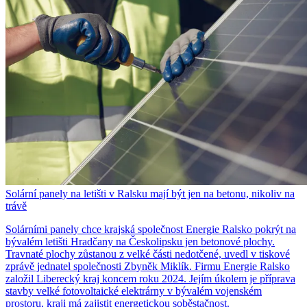
Solární panely na letišti v Ralsku mají být jen na betonu, nikoliv na
trávě
Solárními panely chce krajská společnost Energie Ralsko pokrýt na
bývalém letišti Hradčany na Českolipsku jen betonové plochy.
Travnaté plochy zůstanou z velké části nedotčené, uvedl v tiskové
zprávě jednatel společnosti Zbyněk Miklík. Firmu Energie Ralsko
založil Liberecký kraj koncem roku 2024. Jejím úkolem je příprava
stavby velké fotovoltaické elektrárny v bývalém vojenském
prostoru, kraji má zajistit energetickou soběstačnost.