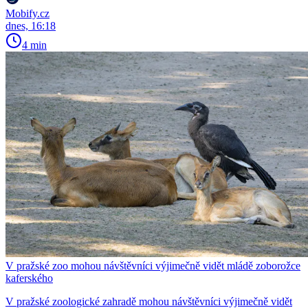
Mobify.cz
dnes, 16:18
4 min
V pražské zoo mohou návštěvníci výjimečně vidět mládě zoborožce
kaferského
V pražské zoologické zahradě mohou návštěvníci výjimečně vidět