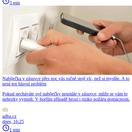
3 min
Nabíječka v zásuvce přes noc vás ročně stojí víc, než si myslíte. A to
není ten hlavní problém
Pokud necháváte své nabíječky neustále v zásuvce, může se vám to
nehezky vymstít. V horším případě hrozí i riziko požáru domácnosti.
adbz.cz
dnes, 16:25
1 min