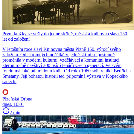
První knížky se vešly do jedné skříně, městská knihovna slaví 150
let od založení
V letošním roce slaví Knihovna města Plzně 150. výročí svého
založení. Od skromných počátků v jedné skříni se postupně
proměnila v moderní kulturní, vzdělávací a komunitní instituci,
kterou ročně navštíví 300 tisíc čtenářů všech generací. Ve svém
fondu má také půl milionu knih. Od roku 1960 sídlí v ulici Bedřicha
Smetany. Její bohatou historii teď připomíná výstava v Kopeckého
sadech.
Plzeňská Drbna
dnes, 16:01
2 min