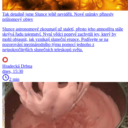
Tak detailně jsme Slunce ještě neviděli. Nové snímky přinesly
průlomový objev
Slunce astronomové zkoumají už staletí, přesto jeho atmosféra stále
skrývá řadu tajemství. Nyní vědci poprvé zachytili jev, který by
mohl objasnit, jak vznikají sluneční erupce. Podívejte se na
pozorování mezinárodního týmu pomocí jednoho z
nejpokročilejších slunečních teleskopů světa.
Hradecká Drbna
dnes, 15:30
2 min