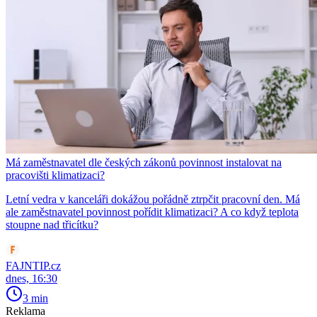
Má zaměstnavatel dle českých zákonů povinnost instalovat na
pracovišti klimatizaci?
Letní vedra v kanceláři dokážou pořádně ztrpčit pracovní den. Má
ale zaměstnavatel povinnost pořídit klimatizaci? A co když teplota
stoupne nad třicítku?
FAJNTIP.cz
dnes, 16:30
3 min
Reklama