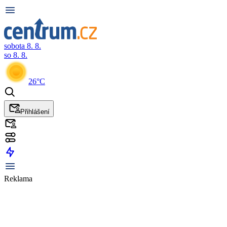
sobota 8. 8.
so 8. 8.
26°C
Přihlášení
Reklama