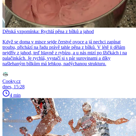
Dětská vzpomínka: Rychlá pěna z bílků a jahod
Když se doma v misce sejde čerstvé ovoce a já nechci zapínat
troubu, přichází na řadu právě tahle pěna z bílků. V létě ji dělám
nejdřív z jahod, teď hlavně z rybízu, a u nás mizí po lžičkách i na
palačinkách. Je rychlá, vystačí si s pár surovinami a díky
našlehaným bílkům má lehkou, nadýchanou strukturu.
Cooky.cz
dnes, 15:28
4 min