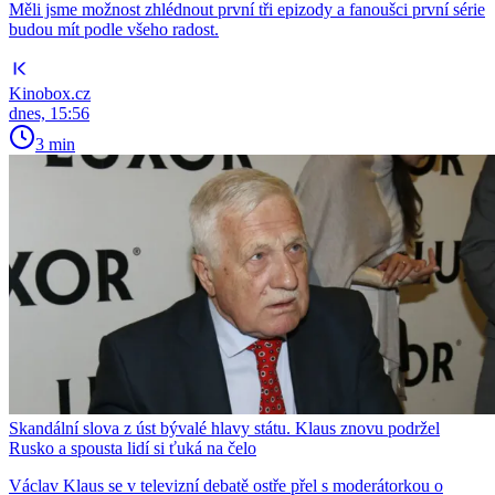
Měli jsme možnost zhlédnout první tři epizody a fanoušci první série
budou mít podle všeho radost.
Kinobox.cz
dnes, 15:56
3 min
Skandální slova z úst bývalé hlavy státu. Klaus znovu podržel
Rusko a spousta lidí si ťuká na čelo
Václav Klaus se v televizní debatě ostře přel s moderátorkou o