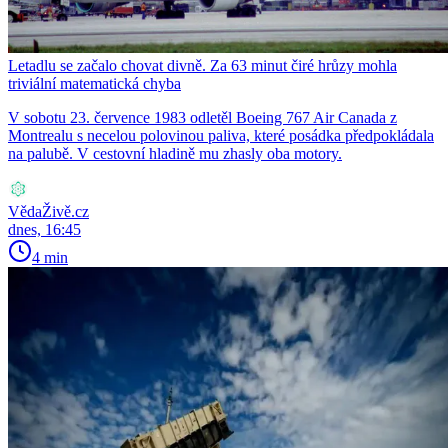
Letadlu se začalo chovat divně. Za 63 minut čiré hrůzy mohla
triviální matematická chyba
V sobotu 23. července 1983 odletěl Boeing 767 Air Canada z
Montrealu s necelou polovinou paliva, které posádka předpokládala
na palubě. V cestovní hladině mu zhasly oba motory.
VědaŽivě.cz
dnes, 16:45
4 min