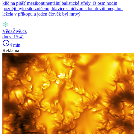
klíč na plášť mezikontinentální balistické střely. O osm hodin
později bylo silo zničeno, hlavice s ničivou silou devíti megatun
ležela v příkopu a jeden člověk byl mrtvý.
VědaŽivě.cz
dnes, 15:41
4 min
Reklama