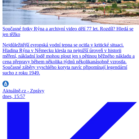
Současné fotky Rýna a archivní video dělí 77 let. Rozdíl? Hledá se
jen těžko
Nejdůležitější evropská vodní tepna se ocitla v kritické situaci.
Hladina Rýna v Německu klesla na nejnižší úroveň v historii
měření, nákladní lodě mohou plout jen s pětinou běžného nákladu a
cena přepravy během několika týdnů několikanásobně vzrostla.
Současné záběry vyschlého koryta navíc připomínají legendární
sucho z roku 1949.
Aktuálně.cz - Zprávy
dnes, 15:57