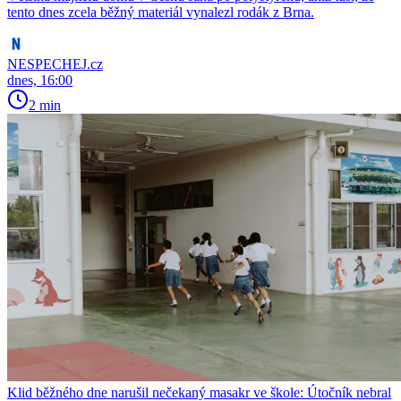
tento dnes zcela běžný materiál vynalezl rodák z Brna.
NESPECHEJ.cz
dnes, 16:00
2 min
Klid běžného dne narušil nečekaný masakr ve škole: Útočník nebral