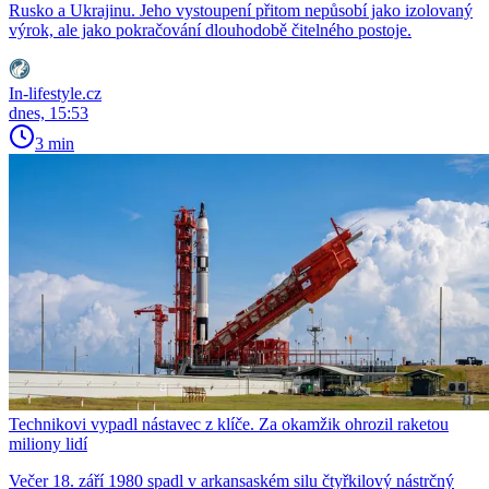
Rusko a Ukrajinu. Jeho vystoupení přitom nepůsobí jako izolovaný
výrok, ale jako pokračování dlouhodobě čitelného postoje.
In-lifestyle.cz
dnes, 15:53
3 min
Technikovi vypadl nástavec z klíče. Za okamžik ohrozil raketou
miliony lidí
Večer 18. září 1980 spadl v arkansaském silu čtyřkilový nástrčný