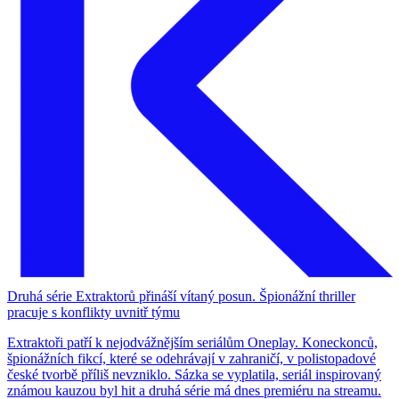
Druhá série Extraktorů přináší vítaný posun. Špionážní thriller
pracuje s konflikty uvnitř týmu
Extraktoři patří k nejodvážnějším seriálům Oneplay. Koneckonců,
špionážních fikcí, které se odehrávají v zahraničí, v polistopadové
české tvorbě příliš nevzniklo. Sázka se vyplatila, seriál inspirovaný
známou kauzou byl hit a druhá série má dnes premiéru na streamu.