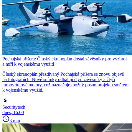
Pochajská příšera: Čínský ekranoplán dostal závěsníky pro výzbroj
a míří k vojenskému využití
Čínský ekranoplán přezdívaný Pochajská příšera se znovu objevil
na fotografiích. Nové snímky odhalují čtyři závěsníky a čtyři
turbovrtulové motory, což naznačuje možný posun projektu směrem
k vojenskému využití.
Securitytech
dnes, 16:00
3 min