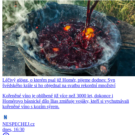
Léčivý glögg, o kterém psal již Homér, pijeme dodnes: Syn
švédského krále si ho objednal na svatbu rekordní množství
Kořeněné víno je oblíbené již více než 3000 let, dokonce i
Homérovo básnické dílo Ilias zmiňuje vojáky, kteří si vychutnávali
kořeněné víno s kozím sýrem.
NESPECHEJ.cz
dnes, 16:30