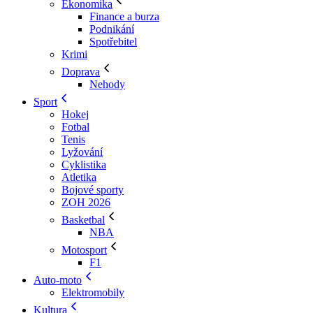
Ekonomika
Finance a burza
Podnikání
Spotřebitel
Krimi
Doprava
Nehody
Sport
Hokej
Fotbal
Tenis
Lyžování
Cyklistika
Atletika
Bojové sporty
ZOH 2026
Basketbal
NBA
Motosport
F1
Auto-moto
Elektromobily
Kultura