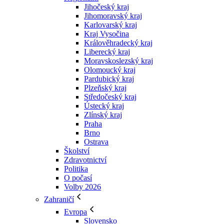
Jihočeský kraj
Jihomoravský kraj
Karlovarský kraj
Kraj Vysočina
Králověhradecký kraj
Liberecký kraj
Moravskoslezský kraj
Olomoucký kraj
Pardubický kraj
Plzeňský kraj
Středočeský kraj
Ústecký kraj
Zlínský kraj
Praha
Brno
Ostrava
Školství
Zdravotnictví
Politika
O počasí
Volby 2026
Zahraničí
Evropa
Slovensko