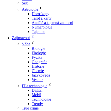
Sex
Astrologie
Horoskopy
Tarot a karty
Andělé a tajemná znamení
Numerologie
Tajemno
Zajímavosti
Věda
Biologie
Ekologie
Fyzika
Geografie
Historie
Chemie
Jazykověda
Vesmír
IT a technologie
Digital
Mobil
Technologie
Trendy
True crime