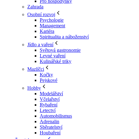
Pro hospodyňky
Zahrada
Osobní rozvoj
Psychologie
Management
Kariéra
Spiritualita a náboženství
Jídlo a vaření
Světová gastronomie
Levné vaření
Kulinářské triky
Mazlíčci
Kočky
Pejskové
Hobby
Modelářství
Včelařství
Rybaření
Letectví
Automobilismus
Adrenalin
Sběratelství
Houbaření