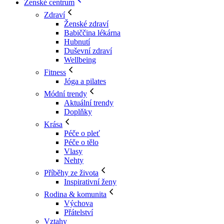
Ženské centrum
Zdraví
Ženské zdraví
Babiččina lékárna
Hubnutí
Duševní zdraví
Wellbeing
Fitness
Jóga a pilates
Módní trendy
Aktuální trendy
Doplňky
Krása
Péče o pleť
Péče o tělo
Vlasy
Nehty
Příběhy ze života
Inspirativní ženy
Rodina & komunita
Výchova
Přátelství
Vztahy