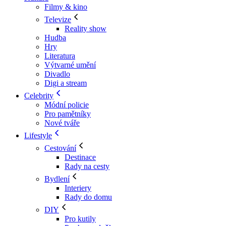
Filmy & kino
Televize
Reality show
Hudba
Hry
Literatura
Výtvarné umění
Divadlo
Digi a stream
Celebrity
Módní policie
Pro pamětníky
Nové tváře
Lifestyle
Cestování
Destinace
Rady na cesty
Bydlení
Interiery
Rady do domu
DIY
Pro kutily