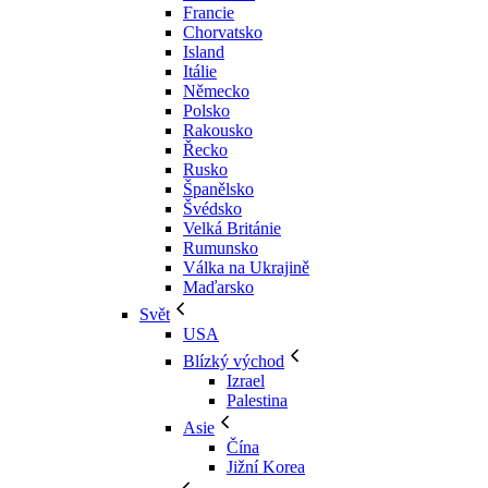
Francie
Chorvatsko
Island
Itálie
Německo
Polsko
Rakousko
Řecko
Rusko
Španělsko
Švédsko
Velká Británie
Rumunsko
Válka na Ukrajině
Maďarsko
Svět
USA
Blízký východ
Izrael
Palestina
Asie
Čína
Jižní Korea