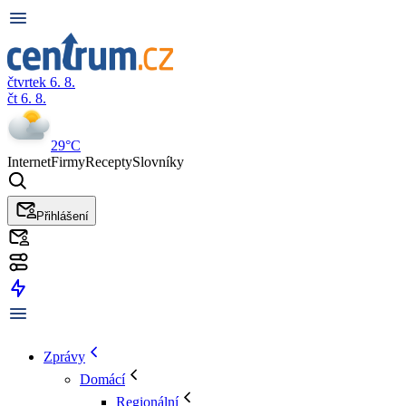
čtvrtek 6. 8.
čt 6. 8.
29°C
Internet
Firmy
Recepty
Slovníky
Přihlášení
Zprávy
Domácí
Regionální