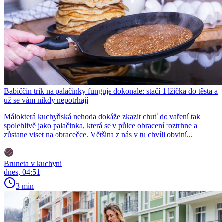
Babiččin trik na palačinky funguje dokonale: stačí 1 lžička do těsta a
už se vám nikdy nepotrhají
Málokterá kuchyňská nehoda dokáže zkazit chuť do vaření tak
spolehlivě jako palačinka, která se v půlce obracení roztrhne a
zůstane viset na obracečce. Většina z nás v tu chvíli obviní...
Bruneta v kuchyni
dnes, 04:51
3 min