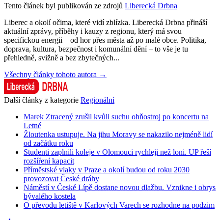
Tento článek byl publikován ze zdrojů
Liberecká Drbna
Liberec a okolí očima, které vidí zblízka. Liberecká Drbna přináší
aktuální zprávy, příběhy i kauzy z regionu, který má svou
specifickou energii – od hor přes města až po malé obce. Politika,
doprava, kultura, bezpečnost i komunální dění – to vše je tu
přehledně, svižně a bez zbytečných...
Všechny články tohoto autora →
Další články z kategorie
Regionální
Marek Ztracený zrušil kvůli suchu ohňostroj po koncertu na
Letné
Žloutenka ustupuje. Na jihu Moravy se nakazilo nejméně lidí
od začátku roku
Studenti zaplnili koleje v Olomouci rychleji než loni. UP řeší
rozšíření kapacit
Příměstské vlaky v Praze a okolí budou od roku 2030
provozovat České dráhy
Náměstí v České Lípě dostane novou dlažbu. Vznikne i obrys
bývalého kostela
O převodu letiště v Karlových Varech se rozhodne na podzim