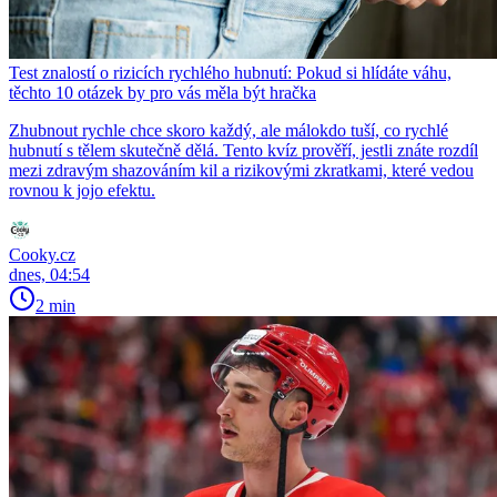
Test znalostí o rizicích rychlého hubnutí: Pokud si hlídáte váhu,
těchto 10 otázek by pro vás měla být hračka
Zhubnout rychle chce skoro každý, ale málokdo tuší, co rychlé
hubnutí s tělem skutečně dělá. Tento kvíz prověří, jestli znáte rozdíl
mezi zdravým shazováním kil a rizikovými zkratkami, které vedou
rovnou k jojo efektu.
Cooky.cz
dnes, 04:54
2 min