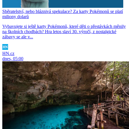
Sběratelství, nebo bláznivá spekulace? Za karty Pokémonů se platí
miliony dolarů
Vybavujete si ještě karty Pokémonů, které děti o přestávkách měnily
na školních chodbách? Hra letos slaví 30. výročí, z nostalgické
zábavy se ale v...
HN.cz
dnes, 05:00