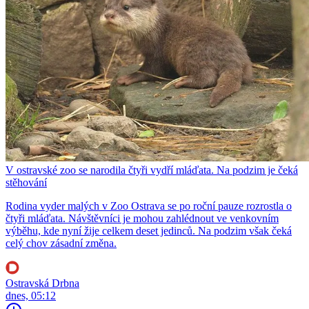
V ostravské zoo se narodila čtyři vydří mláďata. Na podzim je čeká
stěhování
Rodina vyder malých v Zoo Ostrava se po roční pauze rozrostla o
čtyři mláďata. Návštěvníci je mohou zahlédnout ve venkovním
výběhu, kde nyní žije celkem deset jedinců. Na podzim však čeká
celý chov zásadní změna.
Ostravská Drbna
dnes, 05:12