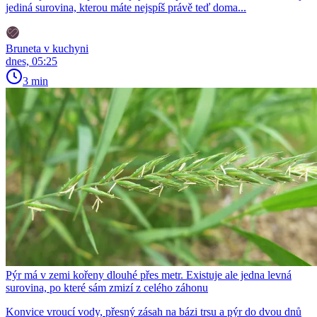
jediná surovina, kterou máte nejspíš právě teď doma...
Bruneta v kuchyni
dnes, 05:25
3 min
Pýr má v zemi kořeny dlouhé přes metr. Existuje ale jedna levná
surovina, po které sám zmizí z celého záhonu
Konvice vroucí vody, přesný zásah na bázi trsu a pýr do dvou dnů