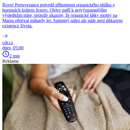
Rover Perseverance potvrdil přítomnost organického uhlíku v
horninách kráteru Jezero. Objev patří k nejvýznamnějším
výsledkům mise, protože ukazuje, že organické látky mohly na
Marsu přetrvat miliardy let. Samotný nález ale stále není důkazem
existence života.
cdr.cz
dnes, 05:00
2 min
Reklama