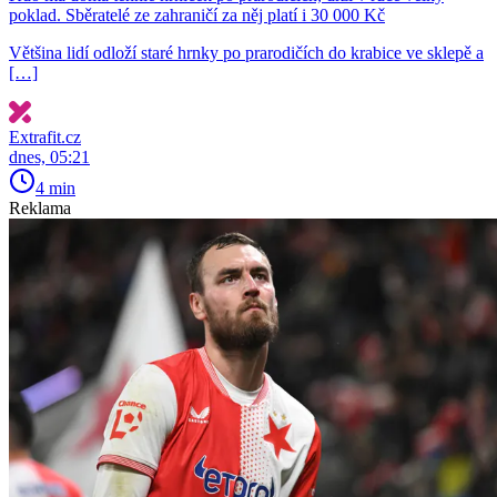
poklad. Sběratelé ze zahraničí za něj platí i 30 000 Kč
Většina lidí odloží staré hrnky po prarodičích do krabice ve sklepě a
[…]
Extrafit.cz
dnes, 05:21
4 min
Reklama