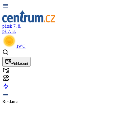
pátek 7. 8.
pá 7. 8.
19°C
Přihlášení
Reklama