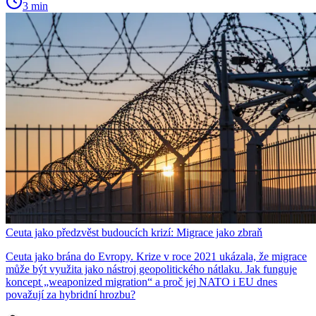
3 min
Ceuta jako předzvěst budoucích krizí: Migrace jako zbraň
Ceuta jako brána do Evropy. Krize v roce 2021 ukázala, že migrace
může být využita jako nástroj geopolitického nátlaku. Jak funguje
koncept „weaponized migration“ a proč jej NATO i EU dnes
považují za hybridní hrozbu?