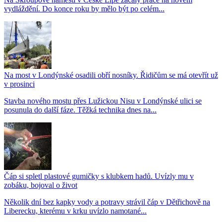
vydláždění. Do konce roku by mělo být po celém...
Na most v Londýnské osadili obří nosníky. Řidičům se má otevřít už
v prosinci
Stavba nového mostu přes Lužickou Nisu v Londýnské ulici se
posunula do další fáze. Těžká technika dnes na...
Čáp si spletl plastové gumičky s klubkem hadů. Uvízly mu v
zobáku, bojoval o život
Několik dní bez kapky vody a potravy strávil čáp v Dětřichově na
Liberecku, kterému v krku uvízlo namotané...