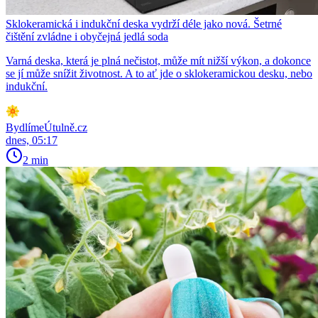
Sklokeramická i indukční deska vydrží déle jako nová. Šetrné
čištění zvládne i obyčejná jedlá soda
Varná deska, která je plná nečistot, může mít nižší výkon, a dokonce
se jí může snížit životnost. A to ať jde o sklokeramickou desku, nebo
indukční.
BydlímeÚtulně.cz
dnes, 05:17
2 min