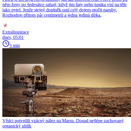
něm ženy po šedesátce sahají, když jim šaty nebo tunika visí na těle
jako pytel. Jenže stejný doplněk umí celý dojem otočit naruby.
Rozhoduje přitom pár centimetrů a jedna jediná dírka.
ExtraInspirace
dnes, 05:01
3 min
Vědci potvrdili vzácný nález na Marsu. Dosud nejlépe zachovaný
organický uhlík