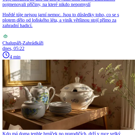
pojmenovali příčiny, na které nikdo nepomyslí
Hnědé túje nejsou jarní nemoc. Jsou to důsledky toho, co se s
plotem dělo od loňského léta, a viník většinou stojí přímo za
zahradní hadicí.
Chalupáři-Zahrádkáři
dnes, 05:22
4 min
Kdo má doma tenhle hrníček po prarodičích, drží v ruce velký