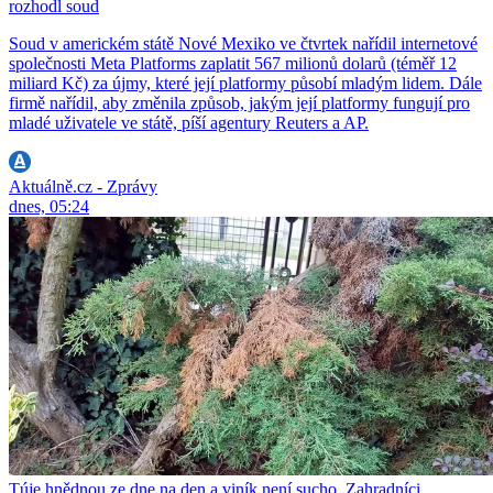
rozhodl soud
Soud v americkém státě Nové Mexiko ve čtvrtek nařídil internetové
společnosti Meta Platforms zaplatit 567 milionů dolarů (téměř 12
miliard Kč) za újmy, které její platformy působí mladým lidem. Dále
firmě nařídil, aby změnila způsob, jakým její platformy fungují pro
mladé uživatele ve státě, píší agentury Reuters a AP.
Aktuálně.cz - Zprávy
dnes, 05:24
Túje hnědnou ze dne na den a viník není sucho. Zahradníci