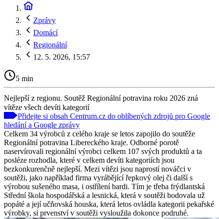
Zprávy
Domácí
Regionální
12. 5. 2026, 15:57
5 min
Nejlepší z regionu. Soutěž Regionální potravina roku 2026 zná
vítěze všech devíti kategorií
Přidejte si obsah Centrum.cz do oblíbených zdrojů pro Google
hledání a Google zprávy
Celkem 34 výrobců z celého kraje se letos zapojilo do soutěže
Regionální potravina Libereckého kraje. Odborné porotě
naservírovali regionální výrobci celkem 107 svých produktů a ta
posléze rozhodla, které v celkem devíti kategoriích jsou
bezkonkurenčně nejlepší. Mezi vítězi jsou naprostí nováčci v
soutěži, jako například firma vyrábějící řepkový olej či další s
výrobou sušeného masa, i ostřílení bardi. Tím je třeba frýdlantská
Střední škola hospodářská a lesnická, která v soutěži bodovala už
popáté a její učňovská houska, která letos ovládla kategorii pekařské
výrobky, si prvenství v soutěži vysloužila dokonce podruhé.