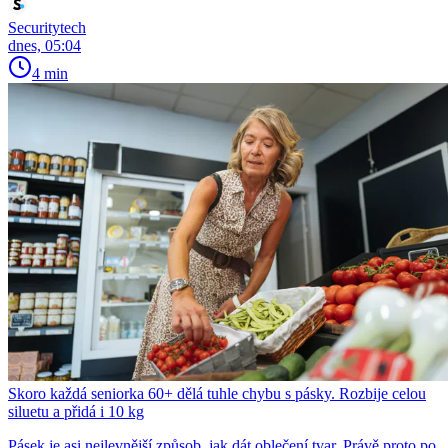
Securitytech
dnes, 05:04
4 min
Skoro každá seniorka 60+ dělá tuhle chybu s pásky. Rozbije celou
siluetu a přidá i 10 kg
Pásek je asi nejlevnější způsob, jak dát oblečení tvar. Právě proto po