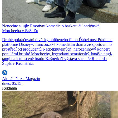
Nenechte si ujít: Emotivní komedie o basketu či londýnská
Morcheeba v SaSaZu
Druhé pokračování divácky oblíbeného filmu Ďábel nosí Pradu na
platformě Disney+, francouzské komediální drama ze sportovního
prostředí od producentů Nedotknutelných, narozeninový koncert
populární britské Morcheeby, legendární semaforský Jonáš a tingl-
tangl na letní scéně hradu Kašperk či výstava sochaře Richarda
Štipla v Kroměříži.
Aktuálně.cz - Magazín
dnes, 05:15
Reklama