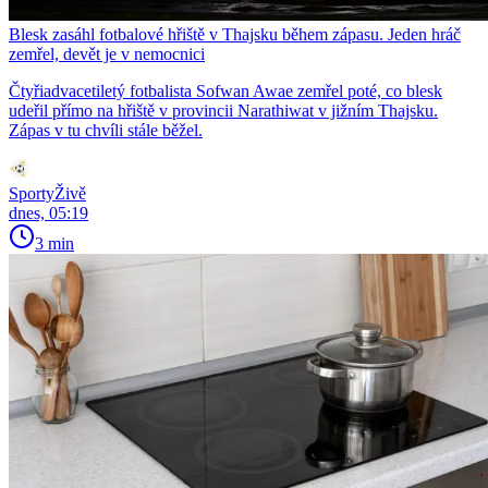
Blesk zasáhl fotbalové hřiště v Thajsku během zápasu. Jeden hráč
zemřel, devět je v nemocnici
Čtyřiadvacetiletý fotbalista Sofwan Awae zemřel poté, co blesk
udeřil přímo na hřiště v provincii Narathiwat v jižním Thajsku.
Zápas v tu chvíli stále běžel.
SportyŽivě
dnes, 05:19
3 min