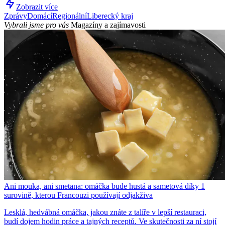
Zobrazit více
Zprávy
Domácí
Regionální
Liberecký kraj
Vybrali jsme pro vás
Magazíny a zajímavosti
Ani mouka, ani smetana: omáčka bude hustá a sametová díky 1
surovině, kterou Francouzi používají odjakživa
Lesklá, hedvábná omáčka, jakou znáte z talíře v lepší restauraci,
budí dojem hodin práce a tajných receptů. Ve skutečnosti za ní stojí