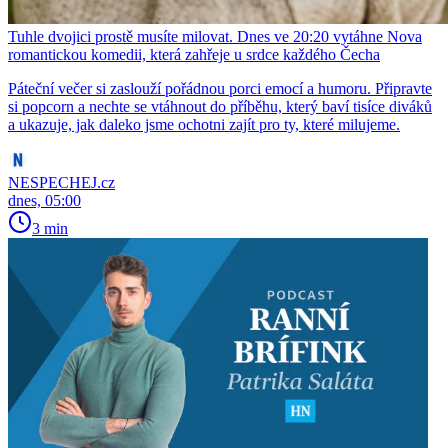
Tuhle dvojici prostě musíte milovat. Dnes ve 20:20 vytáhne Nova
romantickou komedii, která zahřeje u srdce každého Čecha
Páteční večer si zaslouží pořádnou porci emocí a humoru. Připravte
si popcorn a nechte se vtáhnout do příběhu, který baví tisíce diváků
a ukazuje, jak daleko jsme ochotni zajít pro ty, které milujeme.
NESPECHEJ.cz
dnes, 05:00
3 min