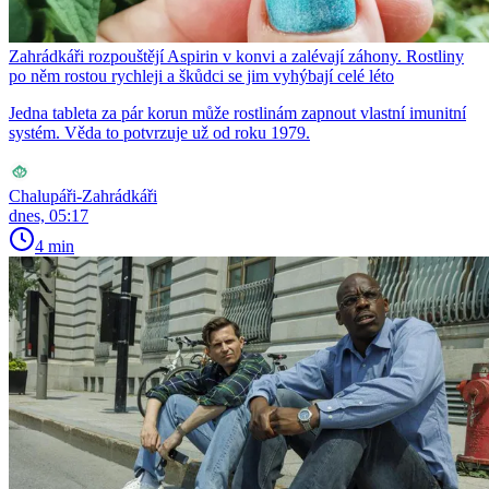
Zahrádkáři rozpouštějí Aspirin v konvi a zalévají záhony. Rostliny
po něm rostou rychleji a škůdci se jim vyhýbají celé léto
Jedna tableta za pár korun může rostlinám zapnout vlastní imunitní
systém. Věda to potvrzuje už od roku 1979.
Chalupáři-Zahrádkáři
dnes, 05:17
4 min