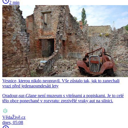
2 min
Vesnice, kterou nikdo neopravil. Vše zůstalo tak, jak to zanechali
vrazi před jedenaosmdesáti lety
Oradour-sur-Glane není muzeum s vitrínami a popiskami. Je to celé
tělo obce ponechané v rozvratu: zrezivělé vraky aut na silnici.
VědaŽivě.cz
dnes, 05:08