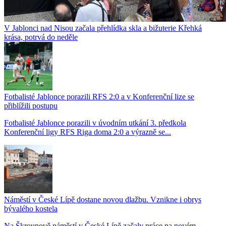
V Jablonci nad Nisou začala přehlídka skla a bižuterie Křehká
krása, potrvá do neděle
Fotbalisté Jablonce porazili RFS 2:0 a v Konferenční lize se
přiblížili postupu
Fotbalisté Jablonce porazili v úvodním utkání 3. předkola
Konferenční ligy RFS Riga doma 2:0 a výrazně se...
Náměstí v České Lípě dostane novou dlažbu. Vznikne i obrys
bývalého kostela
Na Škroupově náměstí v České Lípě začaly práce na novém