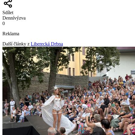
Sdílet
Denní
výzva
0
Reklama
Další články z
Liberecká Drbna