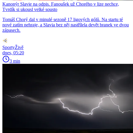
Kanonýr Slavie na odpis. Fanoušek už Chorého v lize nechce,
Tvrdík si ukousl velké sousto
Tomáš Chorý dal v minulé sezoně 17 ligových gólů. Na startu té
nové zatím nehraje, a Slavia bez něj nastřílela devět branek ve dvou
zápasech.
SportyŽivě
dnes, 05:20
3 min