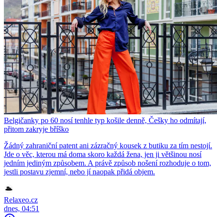
Belgičanky po 60 nosí tenhle typ košile denně, Češky ho odmítají,
přitom zakryje bříško
Žádný zahraniční patent ani zázračný kousek z butiku za tím nestojí.
Jde o věc, kterou má doma skoro každá žena, jen ji většinou nosí
jedním jediným způsobem. A právě způsob nošení rozhoduje o tom,
jestli postavu zjemní, nebo jí naopak přidá objem.
Relaxeo.cz
dnes, 04:51