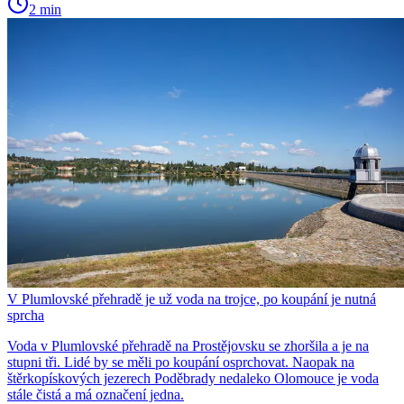
2 min
V Plumlovské přehradě je už voda na trojce, po koupání je nutná
sprcha
Voda v Plumlovské přehradě na Prostějovsku se zhoršila a je na
stupni tři. Lidé by se měli po koupání osprchovat. Naopak na
štěrkopískových jezerech Poděbrady nedaleko Olomouce je voda
stále čistá a má označení jedna.