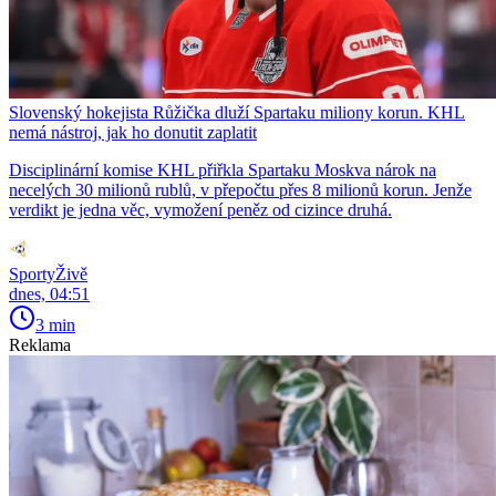
Slovenský hokejista Růžička dluží Spartaku miliony korun. KHL
nemá nástroj, jak ho donutit zaplatit
Disciplinární komise KHL přiřkla Spartaku Moskva nárok na
necelých 30 milionů rublů, v přepočtu přes 8 milionů korun. Jenže
verdikt je jedna věc, vymožení peněz od cizince druhá.
SportyŽivě
dnes, 04:51
3 min
Reklama