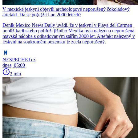
V mexické jeskyni objevili archeologové neporušený čokoládový
artefakt. Dá se po(u)žít i po 2000 letech?
Deník Mexico News Daily uvádí, že v jeskyni v Playa del Carmen
poblíž karibského pobřeží jižního Mexika byla nalezena neporušená
mayská nádoba s odhadovaným stářím 2000 let. Artefakt nalezený v
jeskyni na soukromém pozemku je zcela neporušený.
NESPECHEJ.cz
dnes, 05:00
2 min