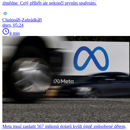
zhnědne. Celý příběh ale nekončí prvním spařením.
Chalupáři-Zahrádkáři
dnes, 05:24
4 min
Meta musí zaplatit 567 milionů dolarů kvůli újmě způsobené dětem,