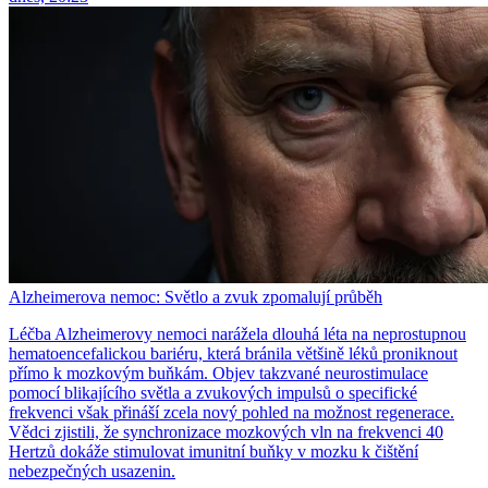
Alzheimerova nemoc: Světlo a zvuk zpomalují průběh
Léčba Alzheimerovy nemoci narážela dlouhá léta na neprostupnou
hematoencefalickou bariéru, která bránila většině léků proniknout
přímo k mozkovým buňkám. Objev takzvané neurostimulace
pomocí blikajícího světla a zvukových impulsů o specifické
frekvenci však přináší zcela nový pohled na možnost regenerace.
Vědci zjistili, že synchronizace mozkových vln na frekvenci 40
Hertzů dokáže stimulovat imunitní buňky v mozku k čištění
nebezpečných usazenin.