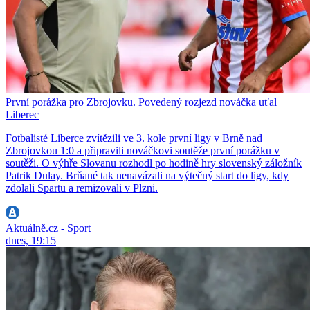
První porážka pro Zbrojovku. Povedený rozjezd nováčka uťal
Liberec
Fotbalisté Liberce zvítězili ve 3. kole první ligy v Brně nad
Zbrojovkou 1:0 a připravili nováčkovi soutěže první porážku v
soutěži. O výhře Slovanu rozhodl po hodině hry slovenský záložník
Patrik Dulay. Brňané tak nenavázali na výtečný start do ligy, kdy
zdolali Spartu a remizovali v Plzni.
Aktuálně.cz - Sport
dnes, 19:15