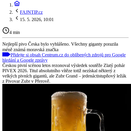
FAJNTIP.cz
15. 5. 2026, 10:01
4 min
Nejlepší pivo Česka bylo vyhlášeno. Všechny giganty porazila
méně známá moravská značka
Přidejte si obsah Centrum.cz do oblíbených zdrojů pro Google
hledání a Google zprávy
Českou pivní scénou letos rezonoval výsledek soutěže Zlatý pohár
PIVEX 2026. Titul absolutního vítěze totiž nezískal některý z
velkých pivních gigantů, ale Zubr Grand – jedenáctistupňový ležák
z Pivovar Zubr v Přerově.