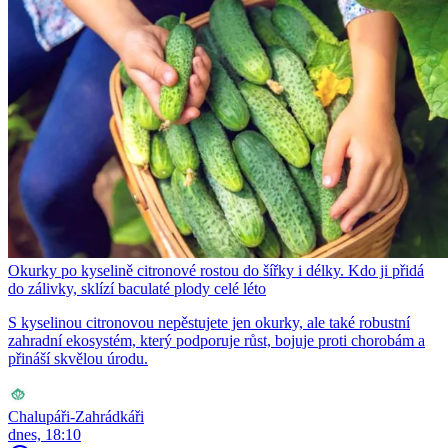
Okurky po kyselině citronové rostou do šířky i délky. Kdo ji přidá
do zálivky, sklízí baculaté plody celé léto
S kyselinou citronovou nepěstujete jen okurky, ale také robustní
zahradní ekosystém, který podporuje růst, bojuje proti chorobám a
přináší skvělou úrodu.
Chalupáři-Zahrádkáři
dnes, 18:10