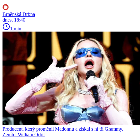
Brněnská Drbna
dnes, 18:40
1 min
Producent, který proměnil Madonnu a získal s ní tři Grammy.
Zemřel William Orbit