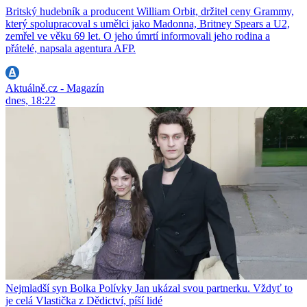
Britský hudebník a producent William Orbit, držitel ceny Grammy,
který spolupracoval s umělci jako Madonna, Britney Spears a U2,
zemřel ve věku 69 let. O jeho úmrtí informovali jeho rodina a
přátelé, napsala agentura AFP.
Aktuálně.cz - Magazín
dnes, 18:22
Nejmladší syn Bolka Polívky Jan ukázal svou partnerku. Vždyť to
je celá Vlastička z Dědictví, píší lidé