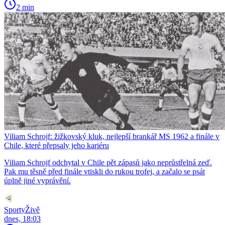
2 min
Viliam Schrojf: žižkovský kluk, nejlepší brankář MS 1962 a finále v
Chile, které přepsaly jeho kariéru
Viliam Schrojf odchytal v Chile pět zápasů jako neprůstřelná zeď.
Pak mu těsně před finále vtiskli do rukou trofej, a začalo se psát
úplně jiné vyprávění.
SportyŽivě
dnes, 18:03