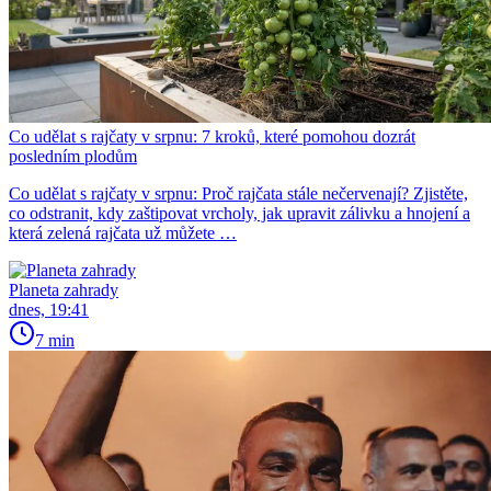
Co udělat s rajčaty v srpnu: 7 kroků, které pomohou dozrát
posledním plodům
Co udělat s rajčaty v srpnu: Proč rajčata stále nečervenají? Zjistěte,
co odstranit, kdy zaštipovat vrcholy, jak upravit zálivku a hnojení a
která zelená rajčata už můžete …
Planeta zahrady
dnes, 19:41
7 min