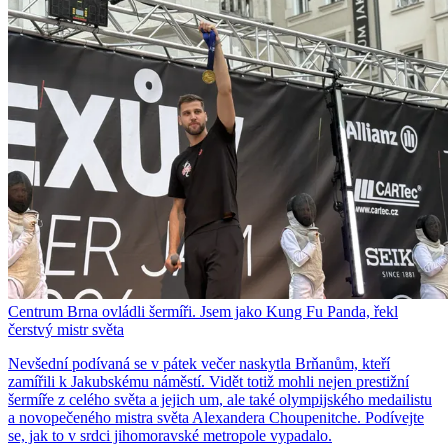
Centrum Brna ovládli šermíři. Jsem jako Kung Fu Panda, řekl
čerstvý mistr světa
Nevšední podívaná se v pátek večer naskytla Brňanům, kteří
zamířili k Jakubskému náměstí. Vidět totiž mohli nejen prestižní
šermíře z celého světa a jejich um, ale také olympijského medailistu
a novopečeného mistra světa Alexandera Choupenitche. Podívejte
se, jak to v srdci jihomoravské metropole vypadalo.