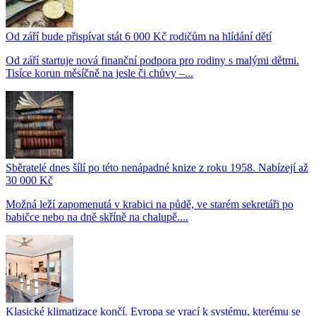
Od září bude přispívat stát 6 000 Kč rodičům na hlídání dětí
Od září startuje nová finanční podpora pro rodiny s malými dětmi.
Tisíce korun měsíčně na jesle či chůvy –...
Sběratelé dnes šílí po této nenápadné knize z roku 1958. Nabízejí až
30 000 Kč
Možná leží zapomenutá v krabici na půdě, ve starém sekretáři po
babičce nebo na dně skříně na chalupě....
Klasické klimatizace končí. Evropa se vrací k systému, kterému se