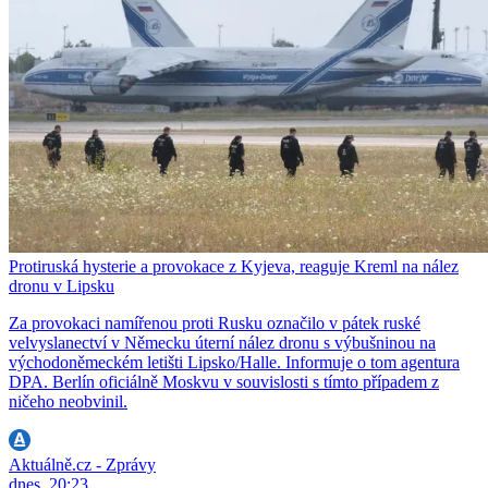
Protiruská hysterie a provokace z Kyjeva, reaguje Kreml na nález
dronu v Lipsku
Za provokaci namířenou proti Rusku označilo v pátek ruské
velvyslanectví v Německu úterní nález dronu s výbušninou na
východoněmeckém letišti Lipsko/Halle. Informuje o tom agentura
DPA. Berlín oficiálně Moskvu v souvislosti s tímto případem z
ničeho neobvinil.
Aktuálně.cz - Zprávy
dnes, 20:23