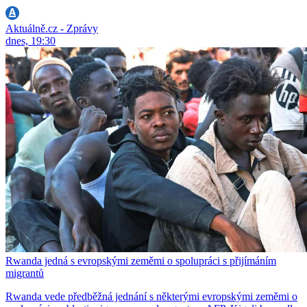
Aktuálně.cz - Zprávy
dnes, 19:30
Rwanda jedná s evropskými zeměmi o spolupráci s přijímáním
migrantů
Rwanda vede předběžná jednání s některými evropskými zeměmi o