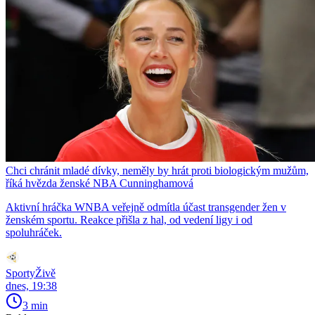
Chci chránit mladé dívky, neměly by hrát proti biologickým mužům,
říká hvězda ženské NBA Cunninghamová
Aktivní hráčka WNBA veřejně odmítla účast transgender žen v
ženském sportu. Reakce přišla z hal, od vedení ligy i od
spoluhráček.
SportyŽivě
dnes, 19:38
3 min