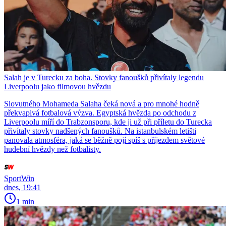
Salah je v Turecku za boha. Stovky fanoušků přivítaly legendu
Liverpoolu jako filmovou hvězdu
Slovutného Mohameda Salaha čeká nová a pro mnohé hodně
překvapivá fotbalová výzva. Egyptská hvězda po odchodu z
Liverpoolu míří do Trabzonsporu, kde ji už při příletu do Turecka
přivítaly stovky nadšených fanoušků. Na istanbulském letišti
panovala atmosféra, jaká se běžně pojí spíš s příjezdem světové
hudební hvězdy než fotbalisty.
SportWin
dnes, 19:41
1 min