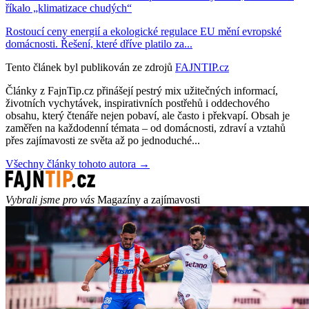
říkalo „klimatizace chudých“
Rostoucí ceny energií a ekologické regulace EU mění evropské
domácnosti. Řešení, které dříve platilo za...
Tento článek byl publikován ze zdrojů
FAJNTIP.cz
Články z FajnTip.cz přinášejí pestrý mix užitečných informací,
životních vychytávek, inspirativních postřehů i oddechového
obsahu, který čtenáře nejen pobaví, ale často i překvapí. Obsah je
zaměřen na každodenní témata – od domácnosti, zdraví a vztahů
přes zajímavosti ze světa až po jednoduché...
Všechny články tohoto autora →
Vybrali jsme pro vás
Magazíny a zajímavosti