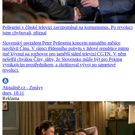
Pellegrini v čínské televizi zavzpomínal na komunismus. Po revoluci
jsme chybovali, přiznal
Slovenský prezident Peter Pellegrini koncem minulého měsíce
navštívil Čínu. V rámci třídenního pobytu v lidové republice mimo
jiné kývnul na rozhovor pro tamější státní televizi CGTN. V něm
nešetřil chválou Číny, sliby, že Slovensko může být pro Peking
vynikajícím prostředníkem, a zkritizoval vývoj po sametové
revoluci.
Aktuálně.cz - Zprávy
dnes, 18:11
Reklama