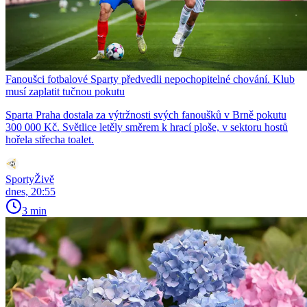
Fanoušci fotbalové Sparty předvedli nepochopitelné chování. Klub
musí zaplatit tučnou pokutu
Sparta Praha dostala za výtržnosti svých fanoušků v Brně pokutu
300 000 Kč. Světlice letěly směrem k hrací ploše, v sektoru hostů
hořela střecha toalet.
SportyŽivě
dnes, 20:55
3 min