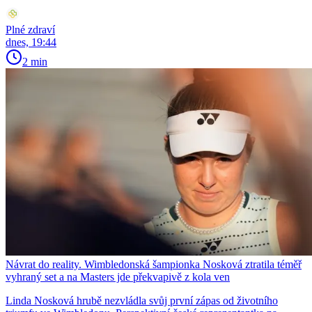
Plné zdraví
dnes, 19:44
2 min
Návrat do reality. Wimbledonská šampionka Nosková ztratila téměř
vyhraný set a na Masters jde překvapivě z kola ven
Linda Nosková hrubě nezvládla svůj první zápas od životního