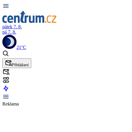
pátek 7. 8.
pá 7. 8.
21°C
Přihlášení
Reklama