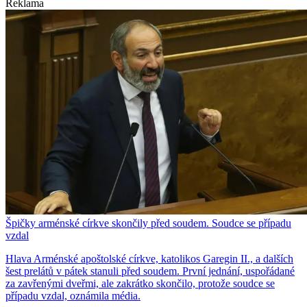
Reklama
Špičky arménské církve skončily před soudem. Soudce se případu
vzdal
Hlava Arménské apoštolské církve, katolikos Garegin II., a dalších
šest prelátů v pátek stanuli před soudem. První jednání, uspořádané
za zavřenými dveřmi, ale zakrátko skončilo, protože soudce se
případu vzdal, oznámila média.