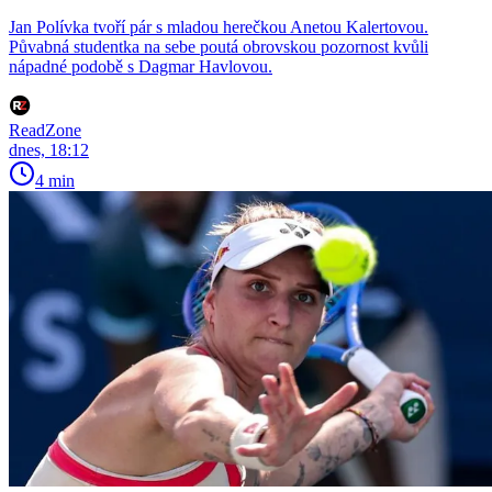
Jan Polívka tvoří pár s mladou herečkou Anetou Kalertovou.
Půvabná studentka na sebe poutá obrovskou pozornost kvůli
nápadné podobě s Dagmar Havlovou.
ReadZone
dnes, 18:12
4 min