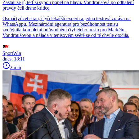
Zastali se jí, teď si sypou popel na hlavu. Vondroušová po odhalení
pravdy čelí drsné kritice
Osmačtyřicet stran, čtyři lékařští experti a jedna textová zpráva na
WhatsAppu. Mezinárodní agentura pro bezúhonnost tenisu
zveřejnila kompletní odůvodnění čtyřletého trestu pro Markétu
Vondroušovou a nálada v tenisovém světě se od té chvíle otočila.
SportWin
dnes, 18:11
2 min