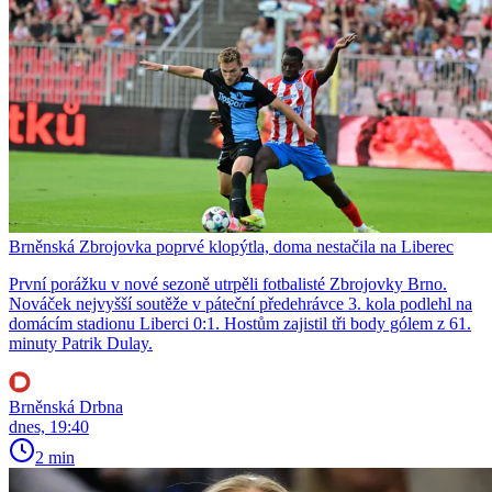
Brněnská Zbrojovka poprvé klopýtla, doma nestačila na Liberec
První porážku v nové sezoně utrpěli fotbalisté Zbrojovky Brno.
Nováček nejvyšší soutěže v páteční předehrávce 3. kola podlehl na
domácím stadionu Liberci 0:1. Hostům zajistil tři body gólem z 61.
minuty Patrik Dulay.
Brněnská Drbna
dnes, 19:40
2 min