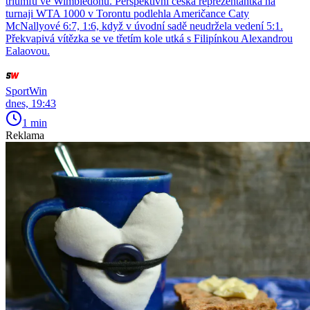
triumfu ve Wimbledonu. Perspektivní česká reprezentantka na
turnaji WTA 1000 v Torontu podlehla Američance Caty
McNallyové 6:7, 1:6, když v úvodní sadě neudržela vedení 5:1.
Překvapivá vítězka se ve třetím kole utká s Filipínkou Alexandrou
Ealaovou.
SportWin
dnes, 19:43
1 min
Reklama