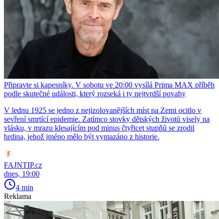
Připravte si kapesníky. V sobotu ve 20:00 vysílá Prima MAX příběh
podle skutečné události, který rozseká i ty nejtvrdší povahy
V lednu 1925 se jedno z nejizolovanějších míst na Zemi ocitlo v
sevření smrtící epidemie. Zatímco stovky dětských životů visely na
vlásku, v mrazu klesajícím pod minus čtyřicet stupňů se zrodil
hrdina, jehož jméno mělo být vymazáno z historie.
FAJNTIP.cz
dnes, 19:00
4 min
Reklama