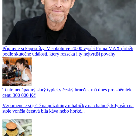
Připravte si kapesníky. V sobotu ve 20:00 vysílá Prima MAX příběh
podle skutečné události, který rozseká i ty nejtvrdší povahy
Tento nenápadný starý typicky český hrneček má dnes pro sběratele
cenu 300 000 Kč
Vzpomenete si ještě na prázdniny u babičky na chalupě, kdy vám na
stole voněla čerstvá bílá káva nebo horké...