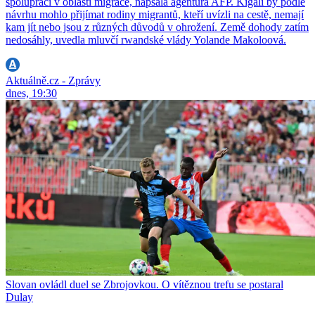
spolupráci v oblasti migrace, napsala agentura AFP. Kigali by podle
návrhu mohlo přijímat rodiny migrantů, kteří uvízli na cestě, nemají
kam jít nebo jsou z různých důvodů v ohrožení. Země dohody zatím
nedosáhly, uvedla mluvčí rwandské vlády Yolande Makoloová.
Aktuálně.cz - Zprávy
dnes, 19:30
Slovan ovládl duel se Zbrojovkou. O vítěznou trefu se postaral
Dulay