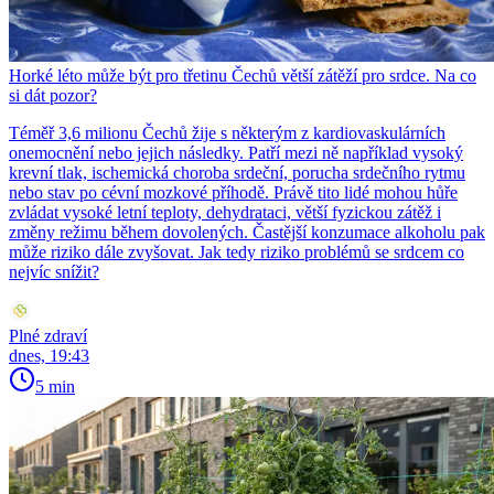
Horké léto může být pro třetinu Čechů větší zátěží pro srdce. Na co
si dát pozor?
Téměř 3,6 milionu Čechů žije s některým z kardiovaskulárních
onemocnění nebo jejich následky. Patří mezi ně například vysoký
krevní tlak, ischemická choroba srdeční, porucha srdečního rytmu
nebo stav po cévní mozkové příhodě. Právě tito lidé mohou hůře
zvládat vysoké letní teploty, dehydrataci, větší fyzickou zátěž i
změny režimu během dovolených. Častější konzumace alkoholu pak
může riziko dále zvyšovat. Jak tedy riziko problémů se srdcem co
nejvíc snížit?
Plné zdraví
dnes, 19:43
5 min