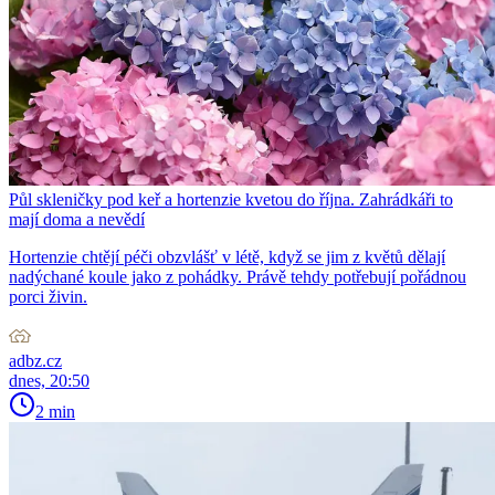
Půl skleničky pod keř a hortenzie kvetou do října. Zahrádkáři to
mají doma a nevědí
Hortenzie chtějí péči obzvlášť v létě, když se jim z květů dělají
nadýchané koule jako z pohádky. Právě tehdy potřebují pořádnou
porci živin.
adbz.cz
dnes, 20:50
2 min