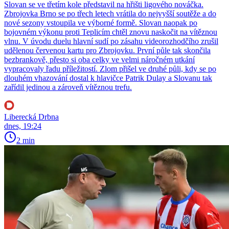
Slovan se ve třetím kole představil na hřišti ligového nováčka.
Zbrojovka Brno se po třech letech vrátila do nejvyšší soutěže a do
nové sezony vstoupila ve výborné formě. Slovan naopak po
bojovném výkonu proti Teplicím chtěl znovu naskočit na vítěznou
vlnu. V úvodu duelu hlavní sudí po zásahu videorozhodčího zrušil
udělenou červenou kartu pro Zbrojovku. První půle tak skončila
bezbrankově, přesto si oba celky ve velmi náročném utkání
vypracovaly řadu příležitostí. Zlom přišel ve druhé půli, kdy se po
dlouhém vhazování dostal k hlavičce Patrik Dulay a Slovanu tak
zařídil jedinou a zároveň vítěznou trefu.
Liberecká Drbna
dnes, 19:24
2 min