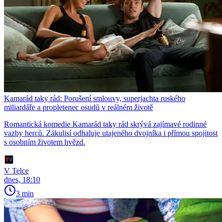
Kamarád taky rád: Porušení smlouvy, superjachta ruského
miliardáře a propletenec osudů v reálném životě
Romantická komedie Kamarád taky rád skrývá zajímavé rodinné
vazby herců. Zákulisí odhaluje utajeného dvojníka i přímou spojitost
s osobním životem hvězd.
V Telce
dnes, 18:10
3 min