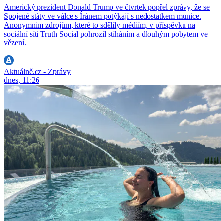
Americký prezident Donald Trump ve čtvrtek popřel zprávy, že se
Spojené státy ve válce s Íránem potýkají s nedostatkem munice.
Anonymním zdrojům, které to sdělily médiím, v příspěvku na
sociální síti Truth Social pohrozil stíháním a dlouhým pobytem ve
vězení.
Aktuálně.cz - Zprávy
dnes, 11:26