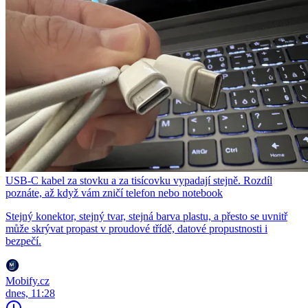
USB-C kabel za stovku a za tisícovku vypadají stejně. Rozdíl
poznáte, až když vám zničí telefon nebo notebook
Stejný konektor, stejný tvar, stejná barva plastu, a přesto se uvnitř
může skrývat propast v proudové třídě, datové propustnosti i
bezpečí.
Mobify.cz
dnes, 11:28