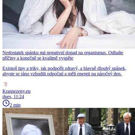
Nedostatek spánku má negativní dopad na organismus. Odhalte
příčiny a konečně se kvalitně vyspěte
Existují tipy a triky, jak podpořit zdravý, a hlavně dlouhý spánek,
abyste se ráno vzbudili odpočatí a měli energii na náročný den.
Krasnezeny.eu
dnes, 11:24
2 min