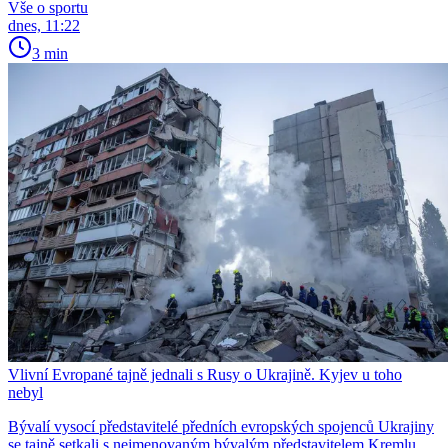
Vše o sportu
dnes, 11:22
3 min
Vlivní Evropané tajně jednali s Rusy o Ukrajině. Kyjev u toho
nebyl
Bývalí vysocí představitelé předních evropských spojenců Ukrajiny
se tajně setkali s nejmenovaným bývalým představitelem Kremlu.