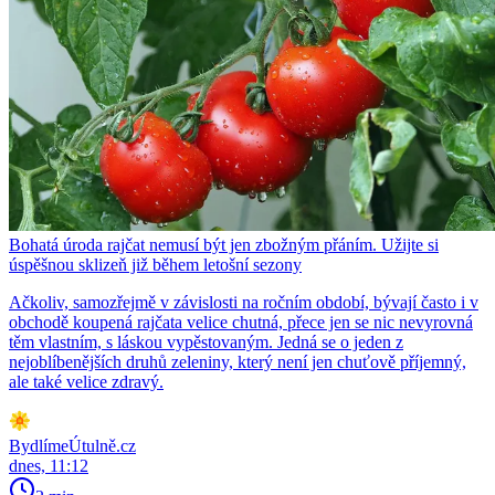
Bohatá úroda rajčat nemusí být jen zbožným přáním. Užijte si
úspěšnou sklizeň již během letošní sezony
Ačkoliv, samozřejmě v závislosti na ročním období, bývají často i v
obchodě koupená rajčata velice chutná, přece jen se nic nevyrovná
těm vlastním, s láskou vypěstovaným. Jedná se o jeden z
nejoblíbenějších druhů zeleniny, který není jen chuťově příjemný,
ale také velice zdravý.
BydlímeÚtulně.cz
dnes, 11:12