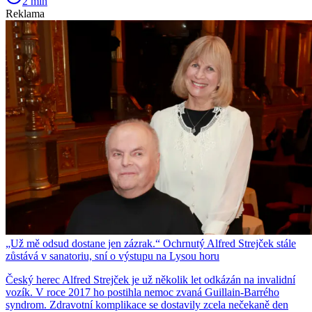
2 min
Reklama
„Už mě odsud dostane jen zázrak.“ Ochrnutý Alfred Strejček stále
zůstává v sanatoriu, sní o výstupu na Lysou horu
Český herec Alfred Strejček je už několik let odkázán na invalidní
vozík. V roce 2017 ho postihla nemoc zvaná Guillain-Barrého
syndrom. Zdravotní komplikace se dostavily zcela nečekaně den