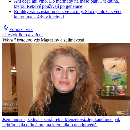
Ani ocet, ani víno. Do marinády na maso patří 1 tekutina,
kterou Řekové používají po generace
Rohlíky vám zůstanou čerstvé i 4 dny. Stačí je uložit s věcí,
kterou má každý v kuchyni
Zobrazit více
Lifestyle
Jídlo a vaření
Vybrali jsme pro vás
Magazíny a zajímavosti
Jsem hnusná, šedivá a stará, řekla Menzelová. Její kadeřnice pak
hejtrům dala ultimátum, na které nikdo neodpověděl