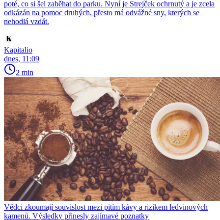
poté, co si šel zaběhat do parku. Nyní je Strejček ochrnutý a je zcela
odkázán na pomoc druhých, přesto má odvážné sny, kterých se
nehodlá vzdát.
Kapitalio
dnes, 11:09
2 min
Vědci zkoumají souvislost mezi pitím kávy a rizikem ledvinových
kamenů. Výsledky přinesly zajímavé poznatky