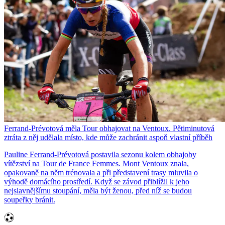
Ferrand-Prévotová měla Tour obhajovat na Ventoux. Pětiminutová
ztráta z něj udělala místo, kde může zachránit aspoň vlastní příběh
Pauline Ferrand-Prévotová postavila sezonu kolem obhajoby
vítězství na Tour de France Femmes. Mont Ventoux znala,
opakovaně na něm trénovala a při představení trasy mluvila o
výhodě domácího prostředí. Když se závod přiblížil k jeho
nejslavnějšímu stoupání, měla být ženou, před níž se budou
soupeřky bránit.