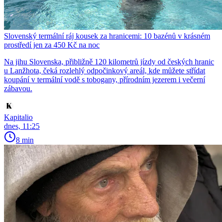
Slovenský termální ráj kousek za hranicemi: 10 bazénů v krásném
prostředí jen za 450 Kč na noc
Na jihu Slovenska, přibližně 120 kilometrů jízdy od českých hranic
u Lanžhota, čeká rozlehlý odpočinkový areál, kde můžete střídat
koupání v termální vodě s tobogany, přírodním jezerem i večerní
zábavou.
Kapitalio
dnes, 11:25
8 min