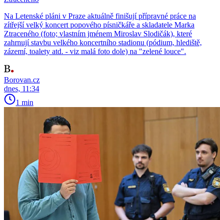
Na Letenské pláni v Praze aktuálně finišují přípravné práce na
zítřejší velký koncert popového písničkáře a skladatele Marka
Ztraceného (foto; vlastním jménem Miroslav Slodičák), které
zahrnují stavbu velkého koncertního stadionu (pódium, hlediště,
zázemí, toalety atd. - viz malá foto dole) na "zelené louce".
Borovan.cz
dnes, 11:34
1 min