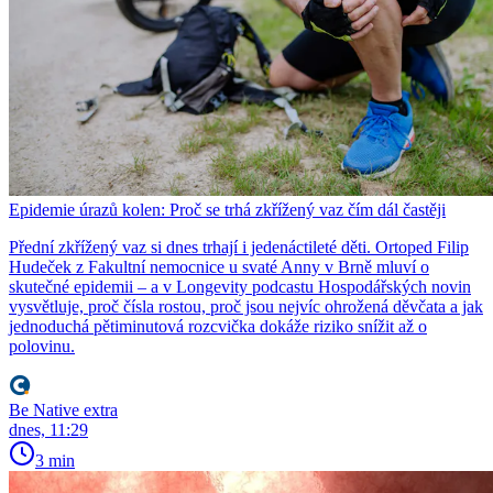
Epidemie úrazů kolen: Proč se trhá zkřížený vaz čím dál častěji
Přední zkřížený vaz si dnes trhají i jedenáctileté děti. Ortoped Filip
Hudeček z Fakultní nemocnice u svaté Anny v Brně mluví o
skutečné epidemii – a v Longevity podcastu Hospodářských novin
vysvětluje, proč čísla rostou, proč jsou nejvíc ohrožená děvčata a jak
jednoduchá pětiminutová rozcvička dokáže riziko snížit až o
polovinu.
Be Native extra
dnes, 11:29
3 min