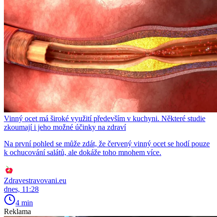
Vinný ocet má široké využití především v kuchyni. Některé studie
zkoumají i jeho možné účinky na zdraví
Na první pohled se může zdát, že červený vinný ocet se hodí pouze
k ochucování salátů, ale dokáže toho mnohem více.
Zdravestravovani.eu
dnes, 11:28
4 min
Reklama