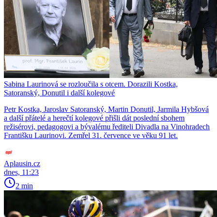
Sabina Laurinová se rozloučila s otcem. Dorazili Kostka,
Satoranský, Donutil i další kolegové
Petr Kostka, Jaroslav Satoranský, Martin Donutil, Jarmila Hybšová
a další přátelé a herečtí kolegové přišli dát poslední sbohem
režisérovi, pedagogovi a bývalému řediteli Divadla na Vinohradech
Františku Laurinovi. Zemřel 31. července ve věku 91 let.
Aplausin.cz
dnes, 11:23
2 min