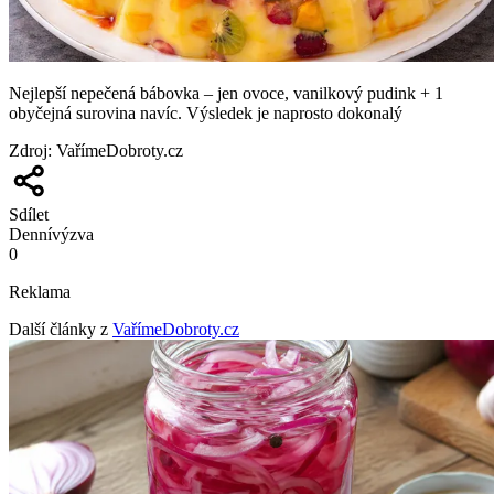
Nejlepší nepečená bábovka – jen ovoce, vanilkový pudink + 1
obyčejná surovina navíc. Výsledek je naprosto dokonalý
Zdroj
:
VařímeDobroty.cz
Sdílet
Denní
výzva
0
Reklama
Další články z
VařímeDobroty.cz