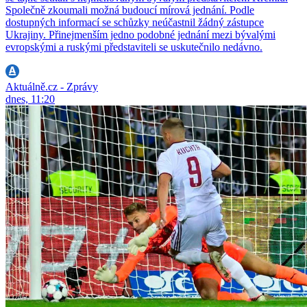
Společně zkoumali možná budoucí mírová jednání. Podle
dostupných informací se schůzky neúčastnil žádný zástupce
Ukrajiny. Přinejmenším jedno podobné jednání mezi bývalými
evropskými a ruskými představiteli se uskutečnilo nedávno.
Aktuálně.cz - Zprávy
dnes, 11:20