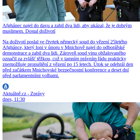
Afghánec najel do davu a zabil dva lidi, aby ukázal, že je dobrým
muslimem. Dostal doživotí
Na doživotí poslal ve čtvrtek německý soud do vězení 25letého
Afghánce, který loni v únoru v Mnichově najel do odborářské
demonstrace a zabil dva lidi. Zároveň soud vinu obžalovaného
označil za zvlášť těžkou, což v tamním právním řádu prakticky
znemožňuje propuštění z vězení po 15 letech. Útok se odehrál den
před začátkem Mnichovské bezpečnostní konference a deset dní
před parlamentními volbami.
Aktuálně.cz - Zprávy
dnes, 11:30