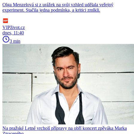
Olga Menzelová si z urážek na svůj vzhled udělala veřejný
experiment. Stačila jedna podmínka, a kritici zmlkli.
VIPživot.cz
dnes, 11:40
3 min
Na pražské Letné vrcholí přípravy na obří koncert zpěváka Marka
Ztraceného