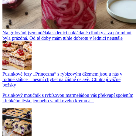
Na grilování jsem udělala sklenici nakládané cibulky a za pár minut
byla prázdná. Od té doby mám tuhle dobrotu v lednici neustále
Pusinkové řezy „Princezna“ s rybízovým džemem jsou u nás v
rodině stálice – nesmí chybět na žádné oslavě. Chutnají vážně
božsky
Pusinkový moučník s rybízovou marmeládou vás překvapí spojením
křehkého těsta, jemného vanilkového krému a...