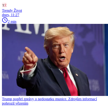
Trendy Život
dnes, 11:27
2 min
Trump popřel zprávy o nedostatku munice. Zdrojům informací
pohrozil vězením