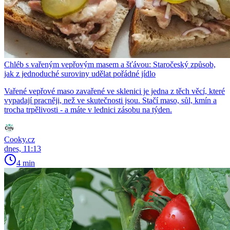
Chléb s vařeným vepřovým masem a šťávou: Staročeský způsob,
jak z jednoduché suroviny udělat pořádné jídlo
Vařené vepřové maso zavařené ve sklenici je jedna z těch věcí, které
vypadají pracněji, než ve skutečnosti jsou. Stačí maso, sůl, kmín a
trocha trpělivosti - a máte v lednici zásobu na týden.
Cooky.cz
dnes, 11:13
4 min