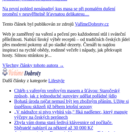
Na první pohled nenápadný kus masa se při pomalém dušení
promění v neuvěřitelně šťavnatou delikatesu....
Tento článek byl publikován ze zdrojů
VařímeDobroty.cz
Web je zaměřený na vaření a pečení pro každodenní stůl i sváteční
příležitosti. Nabízí široký výběr receptů – od tradičních českých jídel
přes moderní pokrmy až po sladké dezerty. Čtenáři tu najdou
inspiraci na rychlé obědy, rodinné večeře i nápady, jak překvapit
hosty. Silnou stránkou je...
Všechny články tohoto autora →
Další články z kategorie
Lifestyle
Chléb s vařeným vepřovým masem a šťávou: Staročeský
způsob, jak z jednoduché suroviny udělat pořádné jídlo
Bohatá úroda rajčat nemusí být jen zbožným přáním. Užijte si
úspěšnou sklizeň již během letošní sezony
„V nádražce si pivo vybírá vás,“ říká nadšenec, který mapuje
výčepy na českých perónech
Zbyla vám doma stará šedivá klávesnice od počítače.
Sběratelé nabízejí za některé až 30 000 Kč