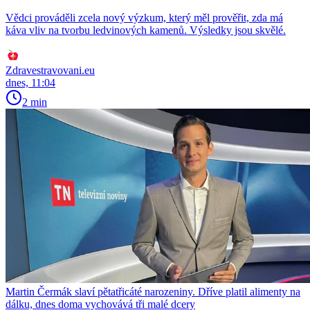
Vědci prováděli zcela nový výzkum, který měl prověřit, zda má
káva vliv na tvorbu ledvinových kamenů. Výsledky jsou skvělé.
Zdravestravovani.eu
dnes, 11:04
2 min
Martin Čermák slaví pětatřicáté narozeniny. Dříve platil alimenty na
dálku, dnes doma vychovává tři malé dcery