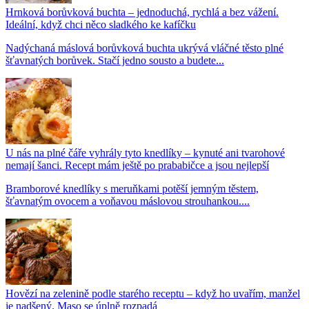
Hrnková borůvková buchta – jednoduchá, rychlá a bez vážení.
Ideální, když chci něco sladkého ke kafíčku
Nadýchaná máslová borůvková buchta ukrývá vláčné těsto plné
šťavnatých borůvek. Stačí jedno sousto a budete...
U nás na plné čáře vyhrály tyto knedlíky – kynuté ani tvarohové
nemají šanci. Recept mám ještě po prababičce a jsou nejlepší
Bramborové knedlíky s meruňkami potěší jemným těstem,
šťavnatým ovocem a voňavou máslovou strouhankou....
Hovězí na zelenině podle starého receptu – když ho uvařím, manžel
je nadšený. Maso se úplně rozpadá