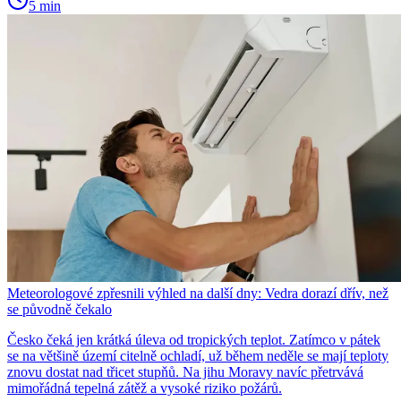
5 min
Meteorologové zpřesnili výhled na další dny: Vedra dorazí dřív, než
se původně čekalo
Česko čeká jen krátká úleva od tropických teplot. Zatímco v pátek
se na většině území citelně ochladí, už během neděle se mají teploty
znovu dostat nad třicet stupňů. Na jihu Moravy navíc přetrvává
mimořádná tepelná zátěž a vysoké riziko požárů.