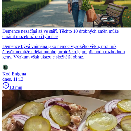
Demence nezačíná až ve stáří. Těchto 10 drobných změn může
chránit mozek už po čtyřicítce
Demence bývá vnímána jako nemoc vysokého věku, proti níž
člověk nemůže udělat mnoho, protože o jejím příchodu rozhodnou
geny. Výzkum však ukazuje složitější obraz.
Kód Enigma
dnes, 11:13
10 min