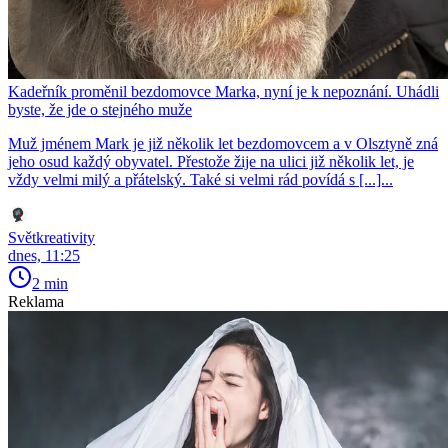
Kadeřník proměnil bezdomovce Marka, nyní je k nepoznání. Uhádli
byste, že jde o stejného muže
Muž jménem Mark je již několik let bezdomovcem a v Olsztyně zná
jeho osud každý obyvatel. Přestože žije na ulici již několik let, je
vždy velmi milý a přátelský. Také si velmi rád povídá s [...]...
Světkreativity
dnes, 11:25
2 min
Reklama