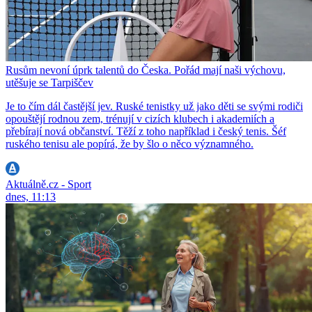
Rusům nevoní úprk talentů do Česka. Pořád mají naši výchovu,
utěšuje se Tarpiščev
Je to čím dál častější jev. Ruské tenistky už jako děti se svými rodiči
opouštějí rodnou zem, trénují v cizích klubech i akademiích a
přebírají nová občanství. Těží z toho například i český tenis. Šéf
ruského tenisu ale popírá, že by šlo o něco významného.
Aktuálně.cz - Sport
dnes, 11:13