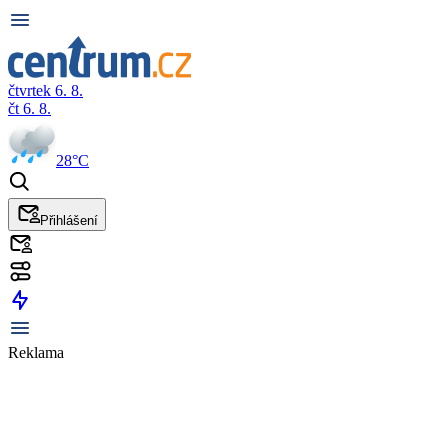
čtvrtek 6. 8.
čt 6. 8.
28°C
Přihlášení
Reklama