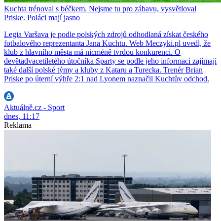
Kuchta trénoval s béčkem. Nejsme tu pro zábavu, vysvětloval
Priske. Poláci mají jasno
Legia Varšava je podle polských zdrojů odhodlaná získat českého
fotbalového reprezentanta Jana Kuchtu. Web Meczyki.pl uvedl, že
klub z hlavního města má nicméně tvrdou konkurenci. O
devětadvacetiletého útočníka Sparty se podle jeho informací zajímají
také další polské týmy a kluby z Kataru a Turecka. Trenér Brian
Priske po úterní výhře 2:1 nad Lyonem naznačil Kuchtův odchod.
Aktuálně.cz - Sport
dnes, 11:17
Reklama