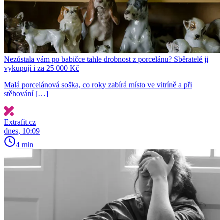
Nezůstala vám po babičce tahle drobnost z porcelánu? Sběratelé ji
vykupují i za 25 000 Kč
Malá porcelánová soška, co roky zabírá místo ve vitríně a při
stěhování […]
Extrafit.cz
dnes, 10:09
4 min