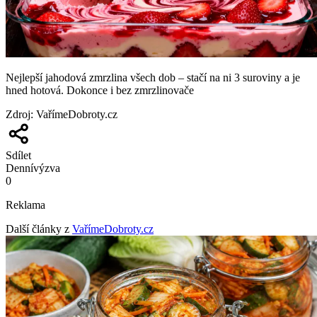
Nejlepší jahodová zmrzlina všech dob – stačí na ni 3 suroviny a je
hned hotová. Dokonce i bez zmrzlinovače
Zdroj
:
VařímeDobroty.cz
Sdílet
Denní
výzva
0
Reklama
Další články z
VařímeDobroty.cz