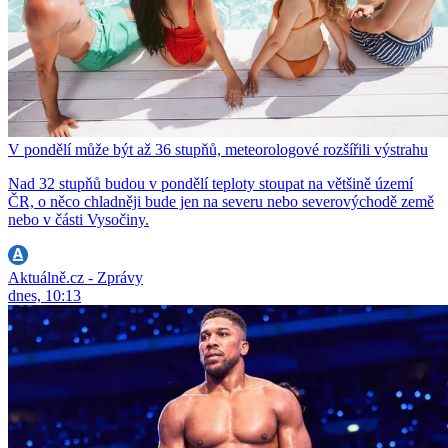
V pondělí může být až 36 stupňů, meteorologové rozšířili výstrahu
Nad 32 stupňů budou v pondělí teploty stoupat na většině území
ČR, o něco chladněji bude jen na severu nebo severovýchodě země
nebo v části Vysočiny.
Aktuálně.cz - Zprávy
dnes, 10:13