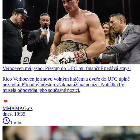
Verhoeven má jasno. Přestup do UFC mu finančně nedává smysl
Rico Verhoeven je znovu volným hráčem a dveře do UFC úplně
nezavírá. Případný přestup však naráží na peníze. Nabídka by
musela odpovídat jeho současné pozici.
MMAMAG.cz
dnes, 10:35
1 min