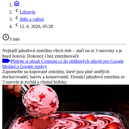
Lifestyle
Jídlo a vaření
12. 6. 2026, 05:28
3 min
Nejlepší jahodová zmrzlina všech dob – stačí na ni 3 suroviny a je
hned hotová. Dokonce i bez zmrzlinovače
Přidejte si obsah Centrum.cz do oblíbených zdrojů pro Google
hledání a Google zprávy
Zapomeňte na kupované zmrzliny, které jsou plné umělých
dochucovadel, barviv a konzervantů. Domácí jahodová zmrzlina ze
3 surovin je rychlá a chutná božsky.