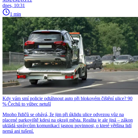
dnes, 10:31
1 min
Kdy vám smí policie odtáhnout auto při blokovém čištění ulice? 90
% Čechů to vůbec netuší
Mnoho řidičů se obává, že jim při úklidu ulice odvezou vůz na
placené parkoviště kdesi na okraji města. Realita je ale jiná – zákon
ukládá správcům komunikací jasnou povinnost, o které většina lidí
nemá ani tušení.