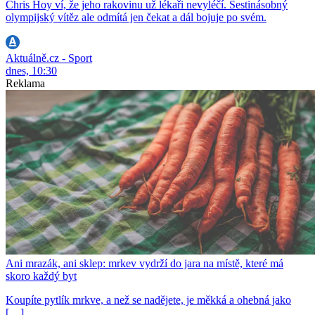
Chris Hoy ví, že jeho rakovinu už lékaři nevyléčí. Šestinásobný
olympijský vítěz ale odmítá jen čekat a dál bojuje po svém.
Aktuálně.cz - Sport
dnes, 10:30
Reklama
Ani mrazák, ani sklep: mrkev vydrží do jara na místě, které má
skoro každý byt
Koupíte pytlík mrkve, a než se nadějete, je měkká a ohebná jako
[…]