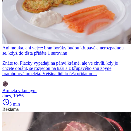
Ani mouka, ani vejce: bramboráky budou křupavé a nerozpadnou
se, když do těsta přidáte 1 surovinu
Znáte to. Placky vypadají na pánvi krásně, ale ve chvíli, kdy je
chcete obrátit, se rozjedou na kaši a z křupavého snu zbyde
bramborová omeleta. Většina lidí to řeší přidáním...
Bruneta v kuchyni
dnes, 10:56
3 min
Reklama