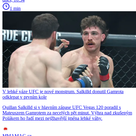
1 min
V lehké váze UFC je nové monstrum. Salkilld donutil Gamrota
odklepat v prvním kole
Quillan Salkilld si v hlavním zápase UFC Vegas 120 poradil s
Mateuszem Gamrotem za necelých pět minut. Výhra nad zkušeným
Polákem ho řadí mezi nejžhavější jména lehké váhy.
MMAMAG.cz