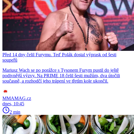
Před 14 dny čelil Furymu. Teď Polák dostal výprask od šesti
soupeřů
Mariusz Wach se po porážce s Tysonem Furym pustil do ještě
podivnější výzvy. Na PRIME 18 čelil šesti mužům, dva útočili
současně, a rozhodčí jeho trápení ve třetím kole ukončil.
MMAMAG.cz
dnes, 10:45
2 min