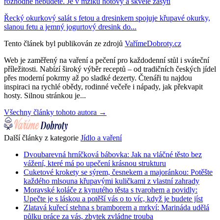
rozhodně nebudete. Je v mžiku hotový a skvěle zasytí
Řecký okurkový salát s fetou a dresinkem spojuje křupavé okurky,
slanou fetu a jemný jogurtový dresink do...
Tento článek byl publikován ze zdrojů
VařímeDobroty.cz
Web je zaměřený na vaření a pečení pro každodenní stůl i sváteční
příležitosti. Nabízí široký výběr receptů – od tradičních českých jídel
přes moderní pokrmy až po sladké dezerty. Čtenáři tu najdou
inspiraci na rychlé obědy, rodinné večeře i nápady, jak překvapit
hosty. Silnou stránkou je...
Všechny články tohoto autora →
Další články z kategorie
Jídlo a vaření
Dvoubarevná hrníčková bábovka: Jak na vláčné těsto bez
vážení, které má po upečení krásnou strukturu
Cuketové krokety se sýrem, česnekem a majoránkou: Potěšte
každého mlsouna křupavými kuličkami z vlastní zahrady
Moravské koláče z kynutého těsta s tvarohem a povidly:
Upečte je s láskou a potěší vás o to víc, když je budete jíst
Zlatavá kuřecí stehna s bramborem a mrkví: Marináda udělá
půlku práce za vás, zbytek zvládne trouba