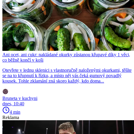
Ani ocet, ani cukr: nakládané okurky zůstanou křupavé díky 1 věci,
co běžně končí v koši
Otevřete v lednu sklenici s vlastnoručně naloženými okurkami, těšíte
se na to křupnutí k řízku, a místo něj vás čeká gumový povadlý
kousek. Tohle zklamání zná skoro každý, kdo doma...
Bruneta v kuchyni
dnes, 10:40
4 min
Reklama