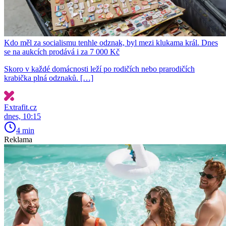
Kdo měl za socialismu tenhle odznak, byl mezi klukama král. Dnes
se na aukcích prodává i za 7 000 Kč
Skoro v každé domácnosti leží po rodičích nebo prarodičích
krabička plná odznaků. […]
Extrafit.cz
dnes, 10:15
4 min
Reklama