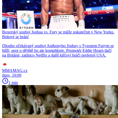
Boxerský souboj Joshua vs. Fury se může uskutečnit v New Yorku.
Britové se brání
Dlouho očekávaný souboj Anthonyho Joshuy s Tysonem Furym se
blíží, spor o dějiště ho ale komplikuje. Promotér Eddie Hearn tlačí
na Británii, zatímco Netflix a další klíčoví hráči preferují USA.
MMAMAG.cz
dnes, 10:09
1 min