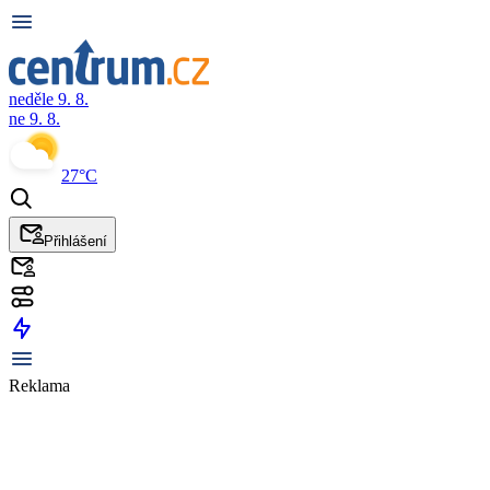
neděle 9. 8.
ne 9. 8.
27°C
Přihlášení
Reklama