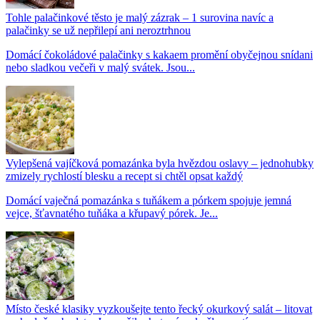
Tohle palačinkové těsto je malý zázrak – 1 surovina navíc a
palačinky se už nepřilepí ani neroztrhnou
Domácí čokoládové palačinky s kakaem promění obyčejnou snídani
nebo sladkou večeři v malý svátek. Jsou...
Vylepšená vajíčková pomazánka byla hvězdou oslavy – jednohubky
zmizely rychlostí blesku a recept si chtěl opsat každý
Domácí vaječná pomazánka s tuňákem a pórkem spojuje jemná
vejce, šťavnatého tuňáka a křupavý pórek. Je...
Místo české klasiky vyzkoušejte tento řecký okurkový salát – litovat