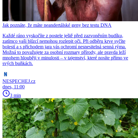
Jak poznáte, že máte neandertálské geny bez testu DNA
Každé ráno vyskočíte z postele ještě před zazvoněním budíku,
zatímco vaši blízcí nemohou rozlepit oči. Při odběru krve syčíte
bolestí a s příchodem jara vás ochromí nesnesitelná senná rýma.
Možná to považujete za osobní rozmary přírody, ale pravda leží
mnohem hlouběji v minulosti – v tajemství, které nosíte přímo ve
svých buňkách.
NESPECHEJ.cz
dnes, 11:00
3 min