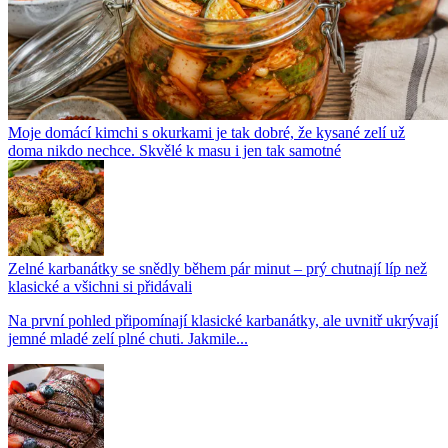
Moje domácí kimchi s okurkami je tak dobré, že kysané zelí už
doma nikdo nechce. Skvělé k masu i jen tak samotné
Zelné karbanátky se snědly během pár minut – prý chutnají líp než
klasické a všichni si přidávali
Na první pohled připomínají klasické karbanátky, ale uvnitř ukrývají
jemné mladé zelí plné chuti. Jakmile...