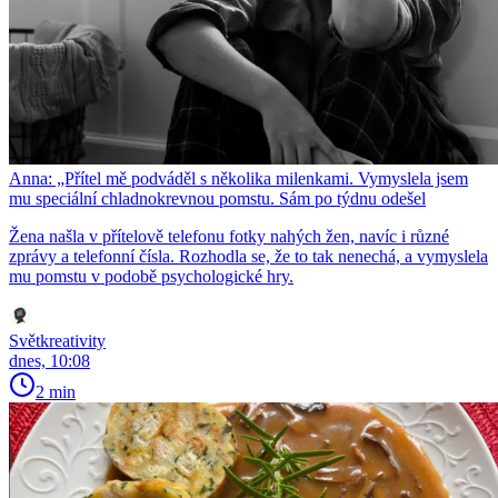
Anna: „Přítel mě podváděl s několika milenkami. Vymyslela jsem
mu speciální chladnokrevnou pomstu. Sám po týdnu odešel
Žena našla v přítelově telefonu fotky nahých žen, navíc i různé
zprávy a telefonní čísla. Rozhodla se, že to tak nenechá, a vymyslela
mu pomstu v podobě psychologické hry.
Světkreativity
dnes, 10:08
2 min