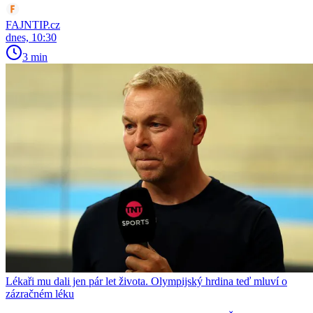
FAJNTIP.cz
dnes, 10:30
3 min
Lékaři mu dali jen pár let života. Olympijský hrdina teď mluví o
zázračném léku