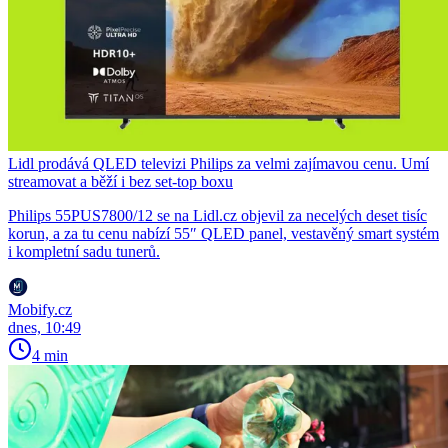
Lidl prodává QLED televizi Philips za velmi zajímavou cenu. Umí
streamovat a běží i bez set-top boxu
Philips 55PUS7800/12 se na Lidl.cz objevil za necelých deset tisíc
korun, a za tu cenu nabízí 55″ QLED panel, vestavěný smart systém
i kompletní sadu tunerů.
Mobify.cz
dnes, 10:49
4 min