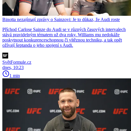
Binotta nezajímají zprávy o Sainzovi: Je to důkaz, že Audi roste
Příchod Carlose Sainze do Audi se v různých časových intervalech
stává pravidelným tématem už dva roky. Williams mu nedokáže
poskytnout konkurenceschopnou či vítěznou techniku, a tak opět
ožívají šeptanda o jeho spojení s Audi.
SvětFormule.cz
dnes, 10:23
1 min