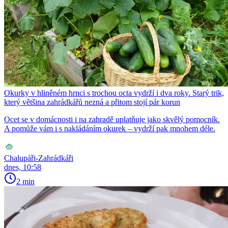
Okurky v hliněném hrnci s trochou octa vydrží i dva roky. Starý trik,
který většina zahrádkářů nezná a přitom stojí pár korun
Ocet se v domácnosti i na zahradě uplatňuje jako skvělý pomocník.
A pomůže vám i s nakládáním okurek – vydrží pak mnohem déle.
Chalupáři-Zahrádkáři
dnes, 10:58
2 min