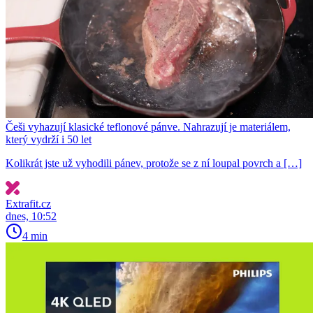
Češi vyhazují klasické teflonové pánve. Nahrazují je materiálem,
který vydrží i 50 let
Kolikrát jste už vyhodili pánev, protože se z ní loupal povrch a […]
Extrafit.cz
dnes, 10:52
4 min