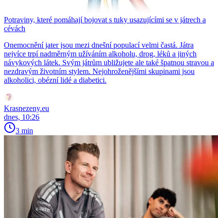
Potraviny, které pomáhají bojovat s tuky usazujícími se v játrech a
cévách
Onemocnění jater jsou mezi dnešní populací velmi častá. Játra
nejvíce trpí nadměrným užíváním alkoholu, drog, léků a jiných
návykových látek. Svým játrům ubližujete ale také špatnou stravou a
nezdravým životním stylem. Nejohroženějšími skupinami jsou
alkoholici, obézní lidé a diabetici.
Krasnezeny.eu
dnes, 10:26
3 min