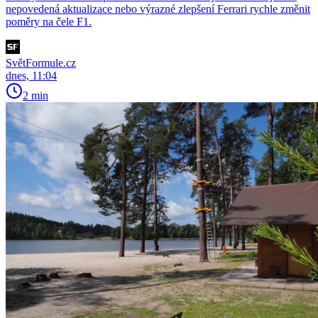
nepovedená aktualizace nebo výrazné zlepšení Ferrari rychle změnit
poměry na čele F1.
SvětFormule.cz
dnes, 11:04
2 min