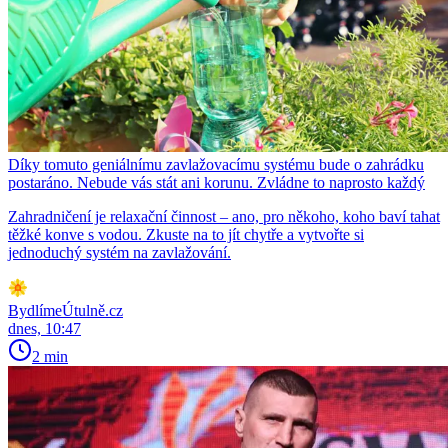
Díky tomuto geniálnímu zavlažovacímu systému bude o zahrádku
postaráno. Nebude vás stát ani korunu. Zvládne to naprosto každý
Zahradničení je relaxační činnost – ano, pro někoho, koho baví tahat
těžké konve s vodou. Zkuste na to jít chytře a vytvořte si
jednoduchý systém na zavlažování.
BydlímeÚtulně.cz
dnes, 10:47
2 min