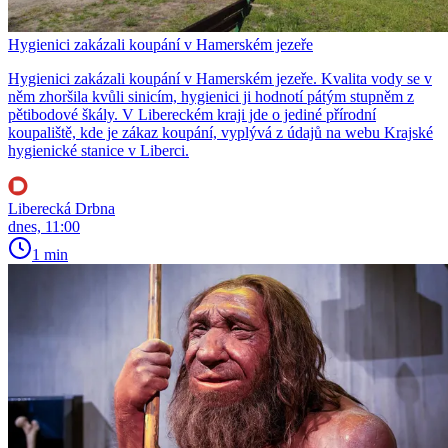
Hygienici zakázali koupání v Hamerském jezeře
Hygienici zakázali koupání v Hamerském jezeře. Kvalita vody se v
něm zhoršila kvůli sinicím, hygienici ji hodnotí pátým stupněm z
pětibodové škály. V Libereckém kraji jde o jediné přírodní
koupaliště, kde je zákaz koupání, vyplývá z údajů na webu Krajské
hygienické stanice v Liberci.
Liberecká Drbna
dnes, 11:00
1 min