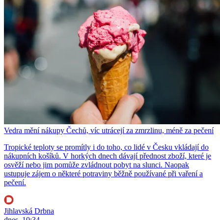
Vedra mění nákupy Čechů, víc utrácejí za zmrzlinu, méně za pečení
Tropické teploty se promítly i do toho, co lidé v Česku vkládají do
nákupních košíků. V horkých dnech dávají přednost zboží, které je
osvěží nebo jim pomůže zvládnout pobyt na slunci. Naopak
ustupuje zájem o některé potraviny běžně používané při vaření a
pečení.
Jihlavská Drbna
dnes, 10:34