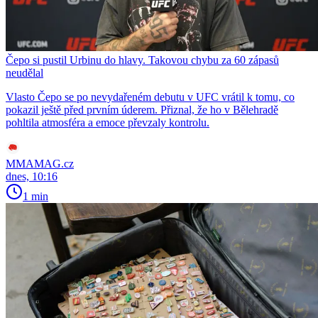
Čepo si pustil Urbinu do hlavy. Takovou chybu za 60 zápasů
neudělal
Vlasto Čepo se po nevydařeném debutu v UFC vrátil k tomu, co
pokazil ještě před prvním úderem. Přiznal, že ho v Bělehradě
pohltila atmosféra a emoce převzaly kontrolu.
MMAMAG.cz
dnes, 10:16
1 min