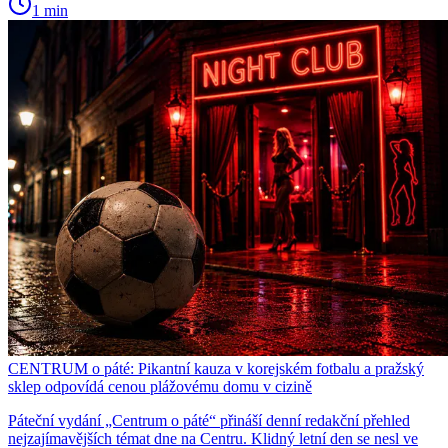
1 min
CENTRUM o páté: Pikantní kauza v korejském fotbalu a pražský
sklep odpovídá cenou plážovému domu v cizině
Páteční vydání „Centrum o páté“ přináší denní redakční přehled
nejzajímavějších témat dne na Centru. Klidný letní den se nesl ve