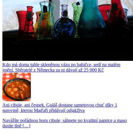
Kdo má doma tuhle skleněnou vázu po babičce, sedí na malém
jmění. Sběratelé z Německa za ni dávají až 25 000 Kč
Ani cibule, ani česnek. Guláš dostane sametovou chuť díky 1
surovině, kterou Maďaři přidávají odjakživa
Navážíte pořádnou horu cibule, sáhnete po kvalitní paprice a maso
dusíte líně […]