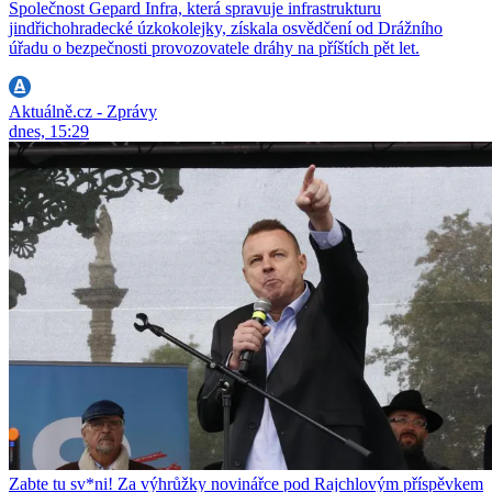
Společnost Gepard Infra, která spravuje infrastrukturu
jindřichohradecké úzkokolejky, získala osvědčení od Drážního
úřadu o bezpečnosti provozovatele dráhy na příštích pět let.
Aktuálně.cz - Zprávy
dnes, 15:29
Zabte tu sv*ni! Za výhrůžky novinářce pod Rajchlovým příspěvkem