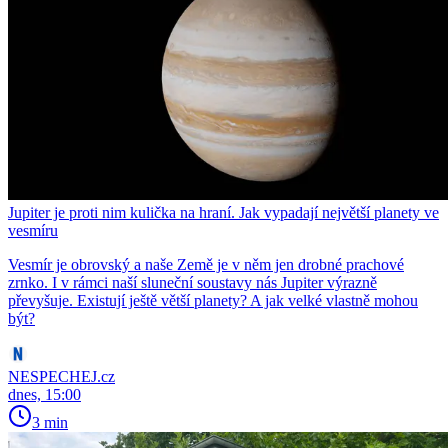
Jupiter je proti nim kulička na hraní. Jak vypadají největší planety ve
vesmíru
Vesmír je obrovský a naše Země je v něm jen drobné prachové
zrnko. I v rámci naší sluneční soustavy nás Jupiter výrazně
převyšuje. Existují ještě větší planety? A jak velké vlastně mohou
být?
NESPECHEJ.cz
dnes, 15:00
3 min