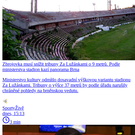
Zbrojovka musí snížit tribuny Za Lužánkami o 9 metrů. Podle
ministerstva stadion kazí panorama Brna
Ministerstvo kultury odmítlo dosavadní výškovou variantu stadionu
Za Lužánkami. Tribuny o výšce 37 metrů by podle úřadu narušily
chráněné pohledy na brněnskou vedutu.
SportyŽivě
dnes, 15:13
3 min