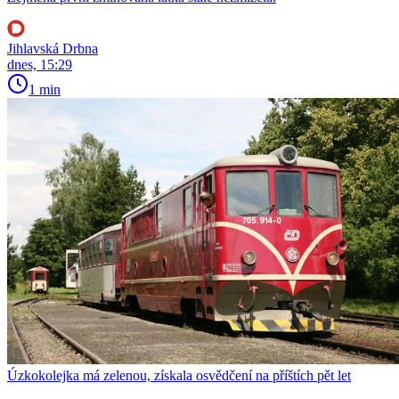
Jihlavská Drbna
dnes, 15:29
1 min
Úzkokolejka má zelenou, získala osvědčení na příštích pět let