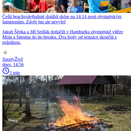
Čeští beachvolejbalisté dotáhli skóre na 14:14 proti olympijským
šampionům. Závěr jim ale nevyšel
Jakub Šépka a Jiří Sedlák dotlačili v Hamburku olympijské vítěze
Mola a Søruma do tie-breaku. Dva body od senzace skončili s
prázdnou.
SportyŽivě
dnes, 14:56
3 min