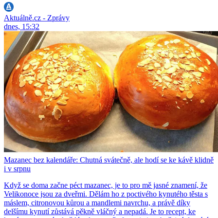
Aktuálně.cz - Zprávy
dnes, 15:32
Mazanec bez kalendáře: Chutná svátečně, ale hodí se ke kávě klidně
i v srpnu
Když se doma začne péct mazanec, je to pro mě jasné znamení, že
Velikonoce jsou za dveřmi. Dělám ho z poctivého kynutého těsta s
máslem, citronovou kůrou a mandlemi navrchu, a právě díky
delšímu kynutí zůstává pěkně vláčný a nepadá. Je to recept, ke