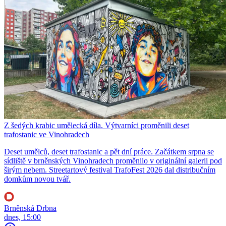
Z šedých krabic umělecká díla. Výtvarníci proměnili deset
trafostanic ve Vinohradech
Deset umělců, deset trafostanic a pět dní práce. Začátkem srpna se
sídliště v brněnských Vinohradech proměnilo v originální galerii pod
širým nebem. Streetartový festival TrafoFest 2026 dal distribučním
domkům novou tvář.
Brněnská Drbna
dnes, 15:00