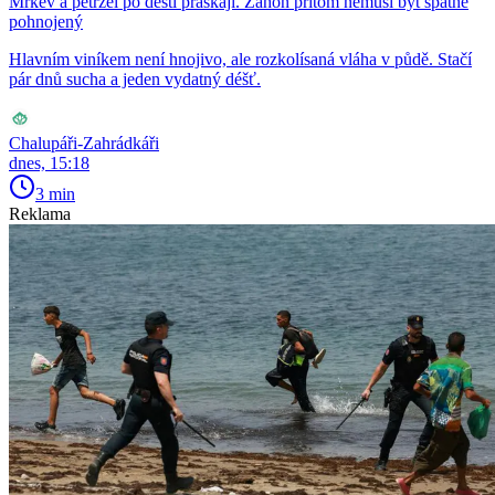
Mrkev a petržel po dešti praskají. Záhon přitom nemusí být špatně
pohnojený
Hlavním viníkem není hnojivo, ale rozkolísaná vláha v půdě. Stačí
pár dnů sucha a jeden vydatný déšť.
Chalupáři-Zahrádkáři
dnes, 15:18
3 min
Reklama