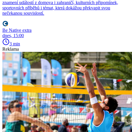
znamení událostí z domova i zahraničí, kulturních připomínek,
sportovních příběhů i témat, která dokážou překvapit svou
nečekanou souvislostí.
Be Native extra
dnes, 15:00
3 min
Reklama