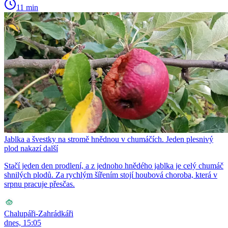
11 min
Jablka a švestky na stromě hnědnou v chumáčích. Jeden plesnivý
plod nakazí další
Stačí jeden den prodlení, a z jednoho hnědého jablka je celý chumáč
shnilých plodů. Za rychlým šířením stojí houbová choroba, která v
srpnu pracuje přesčas.
Chalupáři-Zahrádkáři
dnes, 15:05