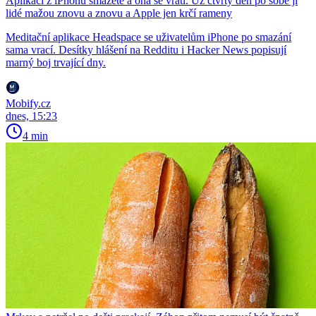
Aplikaci z iPhonu smažete a ona se vrátí. Už čtvrtý den po sobě ji
lidé mažou znovu a znovu a Apple jen krčí rameny
Meditační aplikace Headspace se uživatelům iPhone po smazání
sama vrací. Desítky hlášení na Redditu i Hacker News popisují
marný boj trvající dny.
Mobify.cz
dnes, 15:23
4 min