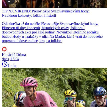
TIP NA VÍKEND: Přerov ožije Svatovavřineckými hody.
Nabídnou koncerty, folklor i historii
Ode dneška až do neděle Přerov ožije Svatovavřineckými hody.
Přinesou tři dny koncertů, historických oslav, folkloru i
doprovodných akcí pro celé rodiny. Novinkou letošního ročníku
budou Hody u Trafačky v ulici Na Marku, které vrátí do hodového
programu lidové tradice, kroje a folklor.
Hanácká Drbna
dnes, 15:04
1 min