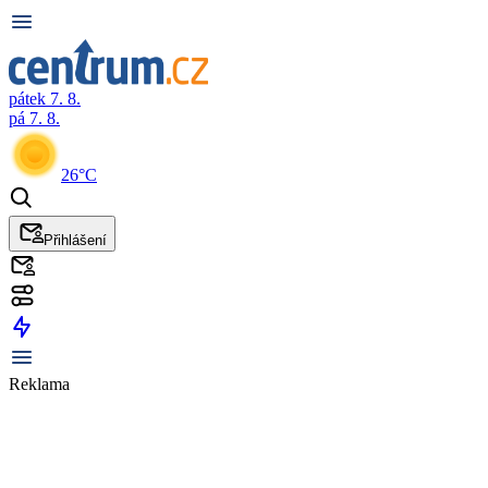
pátek 7. 8.
pá 7. 8.
26°C
Přihlášení
Reklama