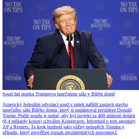
Soud dal stopku Trumpovu tanečnímu sálu v Bílém domě
Americký federální odvolací soud v pátek nařídil zastavit stavbu
tanečního sálu Bílého domu, který si naplánoval prezident Donald
Trump. Podle soudu je nutné, aby byl projekt za 400 milionů dolarů
(8,4 miliardy korun) schválen Kongresem. Informují o tom agentury
AP a Reuters. Ta krok hodnotí jako vážný neúspěch Trumpa v
případu, který prověřuje rozsah prezidentských pravomocí.