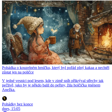
Pohádka o kouzelném hrníčku, který byl pořád plný kakaa a nechtěl
zůstat jen na poličce
V jedné vesnici pod lesem, kde v zimě sníh přikrýval střechy tak
pečlivě, jako by je někdo balil do peřiny, žila holčička jménem
Anežka.
Pohádky bez konce
dnes, 15:05