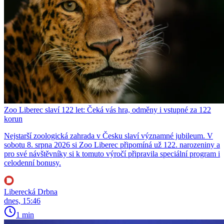
Zoo Liberec slaví 122 let: Čeká vás hra, odměny i vstupné za 122
korun
Nejstarší zoologická zahrada v Česku slaví významné jubileum. V
sobotu 8. srpna 2026 si Zoo Liberec připomíná už 122. narozeniny a
pro své návštěvníky si k tomuto výročí připravila speciální program i
celodenní bonusy.
Liberecká Drbna
dnes, 15:46
1 min