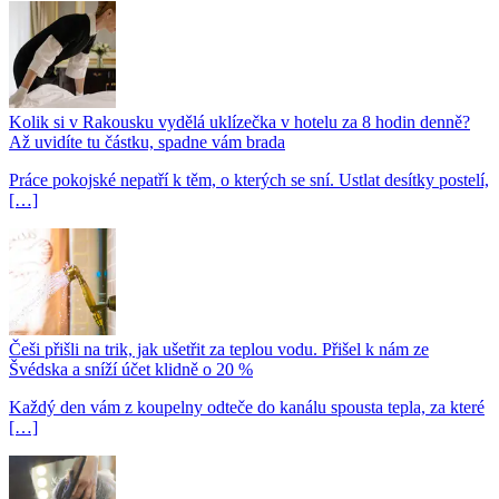
Kolik si v Rakousku vydělá uklízečka v hotelu za 8 hodin denně?
Až uvidíte tu částku, spadne vám brada
Práce pokojské nepatří k těm, o kterých se sní. Ustlat desítky postelí,
[…]
Češi přišli na trik, jak ušetřit za teplou vodu. Přišel k nám ze
Švédska a sníží účet klidně o 20 %
Každý den vám z koupelny odteče do kanálu spousta tepla, za které
[…]