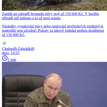
Zapálit na zahradě hromadu trávy stojí až 150 000 Kč. V horším
případě půl milionu a to už není sranda
Následky vypalování trávy nebo spalování nevhodných rostlinných
materiálů jsou závažné. Pokuty za takové jednání mohou dosáhnout
až 150 000 Kč.
Chalupáři-Zahrádkáři
dnes, 14:55
2 min