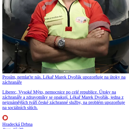
Prosím, nemlaťte nás. Lékař Marek Dvořák upozorňuje na útoky na
záchranáře
Liberec, Vysoké Mýto, nemocnice po celé republice. Útoky na
záchranáře a zdravotníky se opakují. Lékař Marek Dvořák, jedna z
nejznámějších tváří české záchranné služby, na problém upozorňuje
na sociálních sítích.
Hradecká Drbna