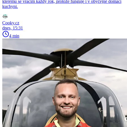
kterému se vracím každý rok, protože funguje i v obyčejné domácí
kuchyni.
Cooky.cz
dnes, 15:31
4 min