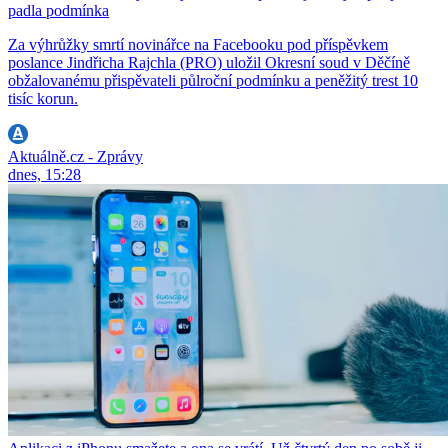
padla podmínka
Za výhrůžky smrtí novinářce na Facebooku pod příspěvkem
poslance Jindřicha Rajchla (PRO) uložil Okresní soud v Děčíně
obžalovanému přispěvateli půlroční podmínku a peněžitý trest 10
tisíc korun.
Aktuálně.cz - Zprávy
dnes, 15:28