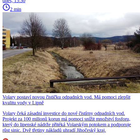
dnes, 15:30
2 min
Volary postaví novou čističku odpadních vod. Má pomoci zlepšit
kvalitu vody v Lipně
Volary čeká zásadní investice do nové čistírny odpadních vod.
Projekt za 100 milionů korun má pomoci snížit množství fosforu,
který do lipenské nádrže přitéká Volarským potokem a podporuje
růst sinic. Dvě třetiny nákladů uhradí Jihočeský kraj.