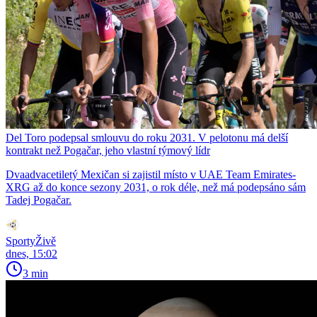
Del Toro podepsal smlouvu do roku 2031. V pelotonu má delší
kontrakt než Pogačar, jeho vlastní týmový lídr
Dvaadvacetiletý Mexičan si zajistil místo v UAE Team Emirates-
XRG až do konce sezony 2031, o rok déle, než má podepsáno sám
Tadej Pogačar.
SportyŽivě
dnes, 15:02
3 min