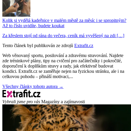
Kolik si vydělá kadeřnice v malém městě za měsíc i se spropitným?
Až to číslo uvidíte, budete koukat
Za křeslem stojí od rána do večera, ceník má vyvěšený na zdi […]
Tento článek byl publikován ze zdrojů
Extrafit.cz
Web věnovaný sportu, posilování a zdravému stravování. Najdete
zde tréninkové plány, tipy na cvičení pro začátečníky i pokročilé,
doporučení k doplňkům stravy a rady, jak efektivně budovat
kondici. Extrafit.cz se zaměřuje nejen na fyzickou stránku, ale i na
celkovou pohodu – přináší motivaci,...
Všechny články tohoto autora →
Vybrali jsme pro vás
Magazíny a zajímavosti