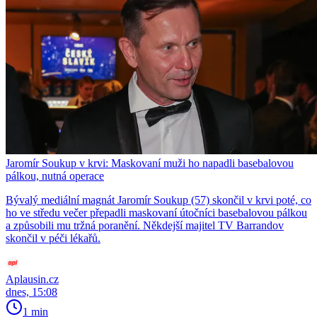
Jaromír Soukup v krvi: Maskovaní muži ho napadli basebalovou
pálkou, nutná operace
Bývalý mediální magnát Jaromír Soukup (57) skončil v krvi poté, co
ho ve středu večer přepadli maskovaní útočníci basebalovou pálkou
a způsobili mu tržná poranění. Někdejší majitel TV Barrandov
skončil v péči lékařů.
Aplausin.cz
dnes, 15:08
1 min