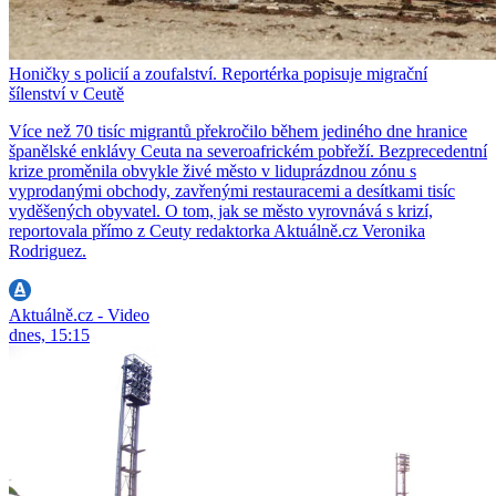
Honičky s policií a zoufalství. Reportérka popisuje migrační
šílenství v Ceutě
Více než 70 tisíc migrantů překročilo během jediného dne hranice
španělské enklávy Ceuta na severoafrickém pobřeží. Bezprecedentní
krize proměnila obvykle živé město v liduprázdnou zónu s
vyprodanými obchody, zavřenými restauracemi a desítkami tisíc
vyděšených obyvatel. O tom, jak se město vyrovnává s krizí,
reportovala přímo z Ceuty redaktorka Aktuálně.cz Veronika
Rodriguez.
Aktuálně.cz - Video
dnes, 15:15