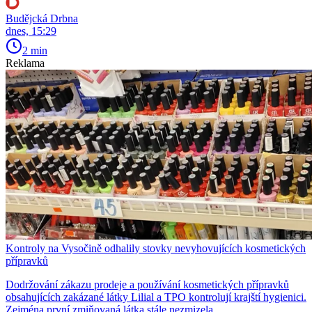
Budějcká Drbna
dnes, 15:29
2 min
Reklama
Kontroly na Vysočině odhalily stovky nevyhovujících kosmetických
přípravků
Dodržování zákazu prodeje a používání kosmetických přípravků
obsahujících zakázané látky Lilial a TPO kontrolují krajští hygienici.
Zejména první zmiňovaná látka stále nezmizela.