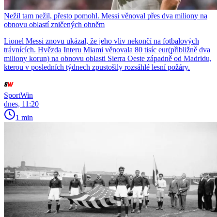
Nežil tam nežil, přesto pomohl. Messi věnoval přes dva miliony na
obnovu oblastí zničených ohněm
Lionel Messi znovu ukázal, že jeho vliv nekončí na fotbalových
trávnících. Hvězda Interu Miami věnovala 80 tisíc eur(přibližně dva
miliony korun) na obnovu oblasti Sierra Oeste západně od Madridu,
kterou v posledních týdnech zpustošily rozsáhlé lesní požáry.
SportWin
dnes, 11:20
1 min