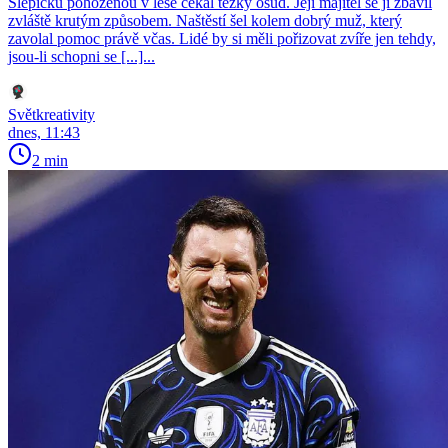
Slepičku pohozenou v lese čekal těžký osud. Její majitel se jí zbavil
zvláště krutým způsobem. Naštěstí šel kolem dobrý muž, který
zavolal pomoc právě včas. Lidé by si měli pořizovat zvíře jen tehdy,
jsou-li schopni se [...]...
Světkreativity
dnes, 11:43
2 min