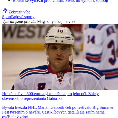
Roušal se vymezil proti Clashi. Sivák ho vybídl k souboji
Zobrazit více
Sport
Bojové sporty
Vybrali jsme pro vás
Magazíny a zajímavosti
Holkám dával 500 euro a já to udělala pro jeho oči. Zálety
slovenského reprezentanta Gáboríka
Bývalá hvězda NHL Marián Gáborík čelí po festivalu Big Summer
Fest tvrzením o nevěře. Část klíčových detailů ale zatím nemá
ověřitelný zdroj.