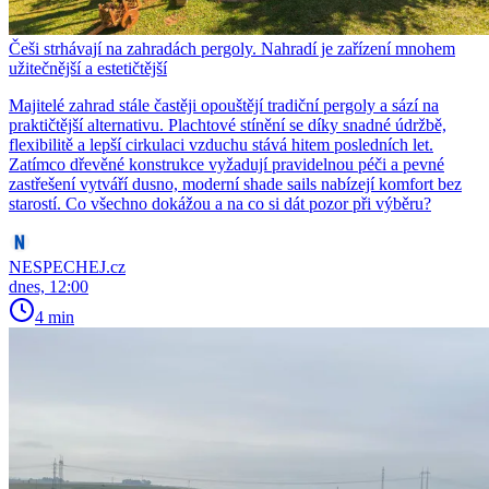
Češi strhávají na zahradách pergoly. Nahradí je zařízení mnohem
užitečnější a estetičtější
Majitelé zahrad stále častěji opouštějí tradiční pergoly a sází na
praktičtější alternativu. Plachtové stínění se díky snadné údržbě,
flexibilitě a lepší cirkulaci vzduchu stává hitem posledních let.
Zatímco dřevěné konstrukce vyžadují pravidelnou péči a pevné
zastřešení vytváří dusno, moderní shade sails nabízejí komfort bez
starostí. Co všechno dokážou a na co si dát pozor při výběru?
NESPECHEJ.cz
dnes, 12:00
4 min