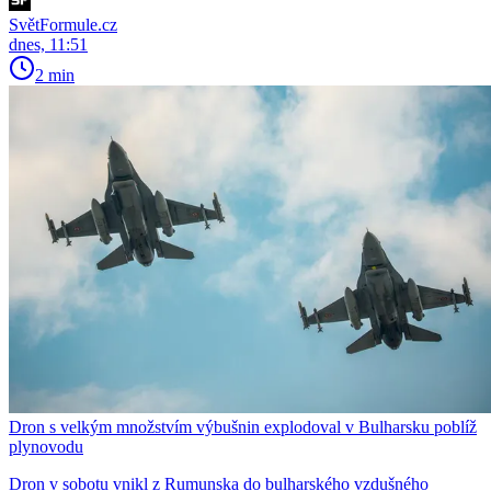
SvětFormule.cz
dnes, 11:51
2 min
Dron s velkým množstvím výbušnin explodoval v Bulharsku poblíž
plynovodu
Dron v sobotu vnikl z Rumunska do bulharského vzdušného