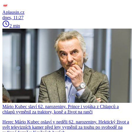
Aplausin.cz
dnes, 11:27
2 min
Mário Kubec slaví 62. narozeniny. Prince i vojáka z Chlapců a
chlapů vyměnil za traktory, koně a život na ranči
Herec Mário Kubec oslaví v neděli 62. narozeniny. Hektický život a
svět televizních kamer před lety vyměnil za touhu po svobodě na