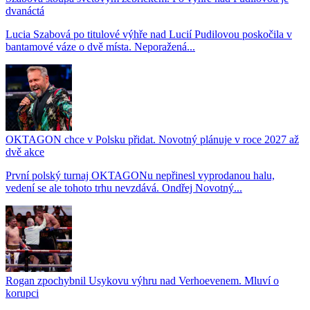
dvanáctá
Lucia Szabová po titulové výhře nad Lucií Pudilovou poskočila v
bantamové váze o dvě místa. Neporažená...
OKTAGON chce v Polsku přidat. Novotný plánuje v roce 2027 až
dvě akce
První polský turnaj OKTAGONu nepřinesl vyprodanou halu,
vedení se ale tohoto trhu nevzdává. Ondřej Novotný...
Rogan zpochybnil Usykovu výhru nad Verhoevenem. Mluví o
korupci