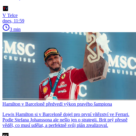
V Telce
dnes, 11:59
3 min
Hamilton v Barceloně předvedl výkon pravého šampiona
Lewis Hamilton si v Barceloně dojel pro první vítězství ve Ferrari.
Podle Stefana Johanssona ale nešlo jen o strategii. Brit prý přesně
věděl, co musí udělat, a perfektně svůj plán zrealizoval.