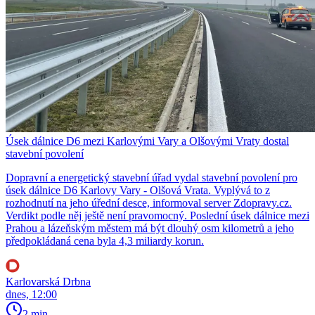
Úsek dálnice D6 mezi Karlovými Vary a Olšovými Vraty dostal
stavební povolení
Dopravní a energetický stavební úřad vydal stavební povolení pro
úsek dálnice D6 Karlovy Vary - Olšová Vrata. Vyplývá to z
rozhodnutí na jeho úřední desce, informoval server Zdopravy.cz.
Verdikt podle něj ještě není pravomocný. Poslední úsek dálnice mezi
Prahou a lázeňským městem má být dlouhý osm kilometrů a jeho
předpokládaná cena byla 4,3 miliardy korun.
Karlovarská Drbna
dnes, 12:00
2 min