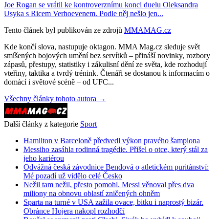
Joe Rogan se vrátil ke kontroverznímu konci duelu Oleksandra
Usyka s Ricem Verhoevenem. Podle něj nešlo jen...
Tento článek byl publikován ze zdrojů
MMAMAG.cz
Kde končí slova, nastupuje oktagon. MMA Mag.cz sleduje svět
smíšených bojových umění bez servítků – přináší novinky, rozbory
zápasů, přestupy, statistiky i zákulisní dění ze světa, kde rozhodují
vteřiny, taktika a tvrdý trénink. Čtenáři se dostanou k informacím o
domácí i světové scéně – od UFC...
Všechny články tohoto autora →
Další články z kategorie
Sport
Hamilton v Barceloně předvedl výkon pravého šampiona
Messiho zasáhla rodinná tragédie. Přišel o otce, který stál za
jeho kariérou
Odvážná česká závodnice Bendová o atletickém puritánství:
Mé pozadí už vidělo celé Česko
Nežil tam nežil, přesto pomohl. Messi věnoval přes dva
miliony na obnovu oblastí zničených ohněm
Sparta na turné v USA zažila ovace, bitku i naprostý bizár.
Obránce Hojera nakopl rozhodčí