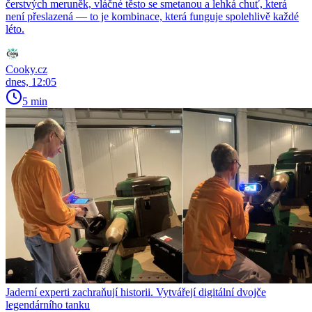
čerstvých meruněk, vláčné těsto se smetanou a lehká chuť, která
není přeslazená — to je kombinace, která funguje spolehlivě každé
léto.
Cooky.cz
dnes, 12:05
5 min
Jaderní experti zachraňují historii. Vytvářejí digitální dvojče
legendárního tanku