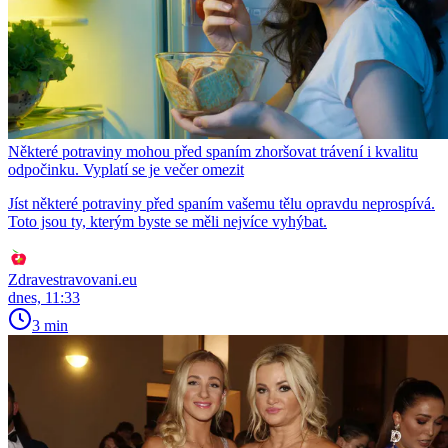
Některé potraviny mohou před spaním zhoršovat trávení i kvalitu
odpočinku. Vyplatí se je večer omezit
Jíst některé potraviny před spaním vašemu tělu opravdu neprospívá.
Toto jsou ty, kterým byste se měli nejvíce vyhýbat.
Zdravestravovani.eu
dnes, 11:33
3 min