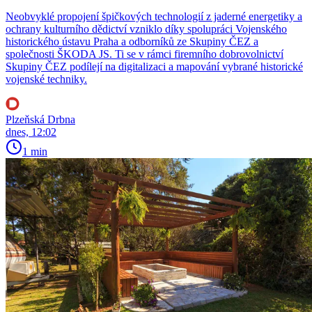
Neobvyklé propojení špičkových technologií z jaderné energetiky a
ochrany kulturního dědictví vzniklo díky spolupráci Vojenského
historického ústavu Praha a odborníků ze Skupiny ČEZ a
společnosti ŠKODA JS. Ti se v rámci firemního dobrovolnictví
Skupiny ČEZ podílejí na digitalizaci a mapování vybrané historické
vojenské techniky.
Plzeňská Drbna
dnes, 12:02
1 min