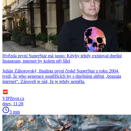
Hvězda první SuperStar má jasno: Kdyby tehdy existoval dnešní
Instagram, internet by kolem něj šílel
Julián Záhorovský, finalista první české SuperStar z roku 2004,
tvrdí, že jeho generace soutěžících by s dnešními sítěmi „bourala
internet“. Zároveň je rád, že je tehdy neměla.
VIPživot.cz
dnes, 11:28
3 min