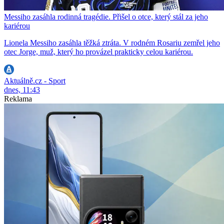
Messiho zasáhla rodinná tragédie. Přišel o otce, který stál za jeho
kariérou
Lionela Messiho zasáhla těžká ztráta. V rodném Rosariu zemřel jeho
otec Jorge, muž, který ho provázel prakticky celou kariérou.
Aktuálně.cz - Sport
dnes, 11:43
Reklama