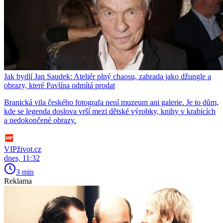
Jak bydlí Jan Saudek: Ateliér plný chaosu, zahrada jako džungle a
obrazy, které Pavlína odmítá prodat
Branická vila českého fotografa není muzeum ani galerie. Je to dům,
kde se legenda doslova vrší mezi dětské výrobky, knihy v krabicích
a nedokončené obrazy.
VIPživot.cz
dnes, 11:32
3 min
Reklama