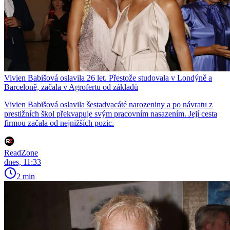
Vivien Babišová oslavila 26 let. Přestože studovala v Londýně a
Barceloně, začala v Agrofertu od základů
Vivien Babišová oslavila šestadvacáté narozeniny a po návratu z
prestižních škol překvapuje svým pracovním nasazením. Její cesta
firmou začala od nejnižších pozic.
ReadZone
dnes, 11:33
2 min