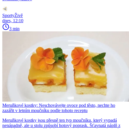
SportyŽivě
dnes, 12:10
3 min
Meruňkové kostky: Neschovávejte ovoce pod těsto, nechte ho
zazářit v letním moučníku podle tohoto receptu
Meruňkové kostky jsou přesně ten typ moučníku, který vypadá
nenápadně, ale u stolu způsobí hotový poprask. Šťavnatá náplň z