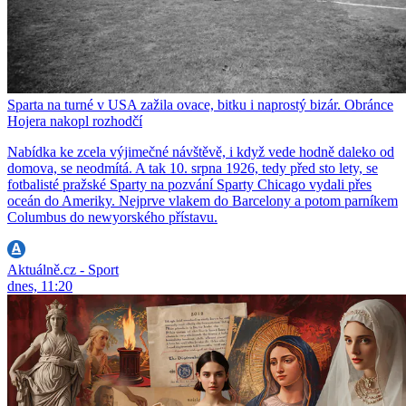
Sparta na turné v USA zažila ovace, bitku i naprostý bizár. Obránce
Hojera nakopl rozhodčí
Nabídka ke zcela výjimečné návštěvě, i když vede hodně daleko od
domova, se neodmítá. A tak 10. srpna 1926, tedy před sto lety, se
fotbalisté pražské Sparty na pozvání Sparty Chicago vydali přes
oceán do Ameriky. Nejprve vlakem do Barcelony a potom parníkem
Columbus do newyorského přístavu.
Aktuálně.cz - Sport
dnes, 11:20