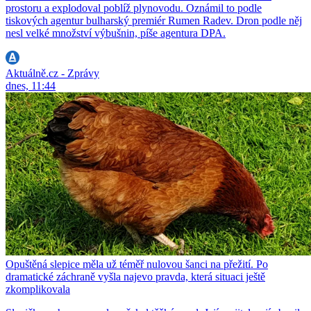
prostoru a explodoval poblíž plynovodu. Oznámil to podle
tiskových agentur bulharský premiér Rumen Radev. Dron podle něj
nesl velké množství výbušnin, píše agentura DPA.
Aktuálně.cz - Zprávy
dnes, 11:44
Opuštěná slepice měla už téměř nulovou šanci na přežití. Po
dramatické záchraně vyšla najevo pravda, která situaci ještě
zkomplikovala