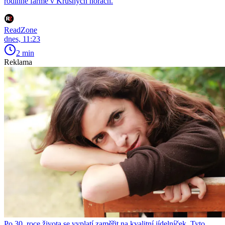
rodinné farmě v Krušných horách.
ReadZone
dnes, 11:23
2 min
Reklama
Po 30. roce života se vyplatí zaměřit na kvalitní jídelníček. Tyto