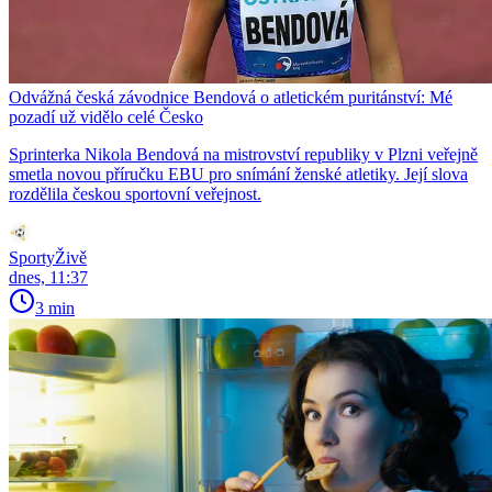
Odvážná česká závodnice Bendová o atletickém puritánství: Mé
pozadí už vidělo celé Česko
Sprinterka Nikola Bendová na mistrovství republiky v Plzni veřejně
smetla novou příručku EBU pro snímání ženské atletiky. Její slova
rozdělila českou sportovní veřejnost.
SportyŽivě
dnes, 11:37
3 min