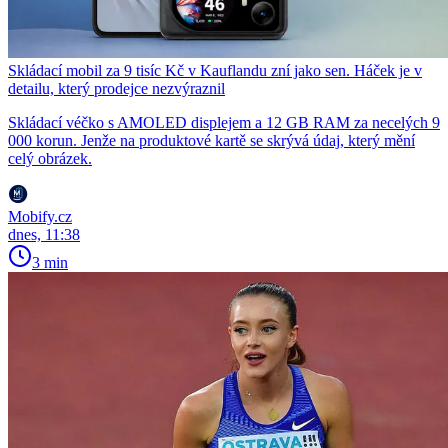
Skládací mobil za 9 tisíc Kč v Kauflandu zní jako sen. Háček je v
detailu, který prodejce nezvýraznil
Skládací véčko s AMOLED displejem a 12 GB RAM za necelých 9
000 korun. Jenže na produktové kartě se skrývá údaj, který mění
celý obrázek.
Mobify.cz
dnes, 11:38
3 min