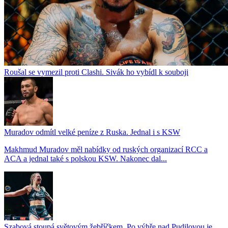
Roušal se vymezil proti Clashi. Sivák ho vybídl k souboji
Muradov odmítl velké peníze z Ruska. Jednal i s KSW
Makhmud Muradov měl nabídky od ruských organizací RCC a
ACA a jednal také s polskou KSW. Nakonec dal...
Szabová stoupá světovým žebříčkem. Po výhře nad Pudilovou je