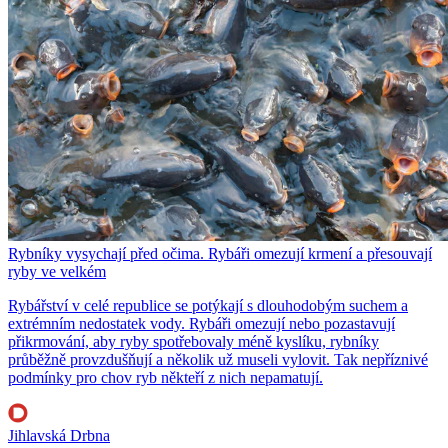
Rybníky vysychají před očima. Rybáři omezují krmení a přesouvají
ryby ve velkém
Rybářství v celé republice se potýkají s dlouhodobým suchem a
extrémním nedostatek vody. Rybáři omezují nebo pozastavují
přikrmování, aby ryby spotřebovaly méně kyslíku, rybníky
průběžně provzdušňují a několik už museli vylovit. Tak nepříznivé
podmínky pro chov ryb někteří z nich nepamatují.
Jihlavská Drbna