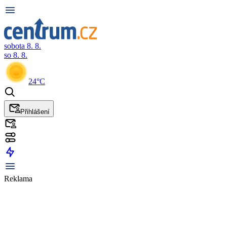
sobota 8. 8.
so 8. 8.
24°C
Přihlášení
Reklama