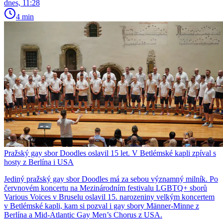
dnes, 11:28
4 min
Pražský gay sbor Doodles oslavil 15 let. V Betlémské kapli zpíval s
hosty z Berlína i USA
Jediný pražský gay sbor Doodles má za sebou významný milník. Po
červnovém koncertu na Mezinárodním festivalu LGBTQ+ sborů
Various Voices v Bruselu oslavil 15. narozeniny velkým koncertem
v Betlémské kapli, kam si pozval i gay sbory Männer-Minne z
Berlína a Mid-Atlantic Gay Men’s Chorus z USA.