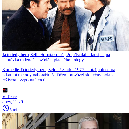
Já to tedy beru, šéfe: Sobota se bál, že přivolal infarkt, tajná
nahrávka milenců a svádění plachého kolegy
Komedie Já to tedy beru, šéfe...! z roku 1977 nabízí pohled na
pikantní metody náborářů. Natáčení provázel skutečný kolaps
režiséra i vzpoura herců.
V Telce
dnes, 11:29
3 min