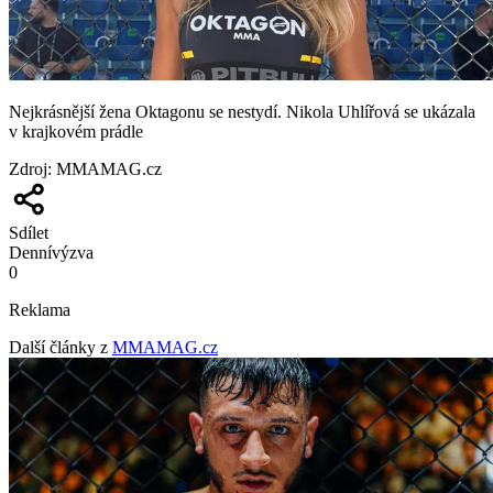
Nejkrásnější žena Oktagonu se nestydí. Nikola Uhlířová se ukázala
v krajkovém prádle
Zdroj
:
MMAMAG.cz
Sdílet
Denní
výzva
0
Reklama
Další články z
MMAMAG.cz