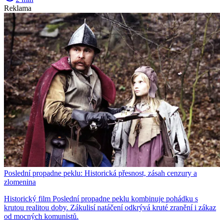
Reklama
Poslední propadne peklu: Historická přesnost, zásah cenzury a
zlomenina
Historický film Poslední propadne peklu kombinuje pohádku s
krutou realitou doby. Zákulisí natáčení odkrývá kruté zranění i zákaz
od mocných komunistů.