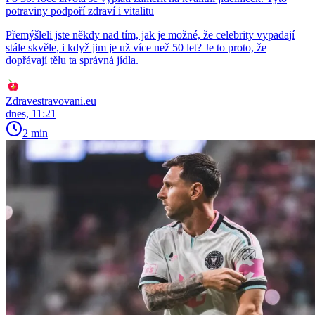
potraviny podpoří zdraví i vitalitu
Přemýšleli jste někdy nad tím, jak je možné, že celebrity vypadají
stále skvěle, i když jim je už více než 50 let? Je to proto, že
dopřávají tělu ta správná jídla.
Zdravestravovani.eu
dnes, 11:21
2 min