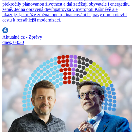
překročily plánovanou životnost a dál zatěžují obyvatele i energetiku
země. Jedna opravená devítipatrovka v metropoli Kišiněvě ale
ukazuje, jak může změna topení, financování i správy domu otevřít
cestu k rozsáhlejší modernizaci.
Aktuálně.cz - Zprávy
dnes, 03:30