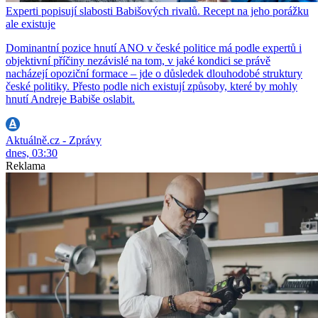
Experti popisují slabosti Babišových rivalů. Recept na jeho porážku
ale existuje
Dominantní pozice hnutí ANO v české politice má podle expertů i
objektivní příčiny nezávislé na tom, v jaké kondici se právě
nacházejí opoziční formace – jde o důsledek dlouhodobé struktury
české politiky. Přesto podle nich existují způsoby, které by mohly
hnutí Andreje Babiše oslabit.
Aktuálně.cz - Zprávy
dnes, 03:30
Reklama