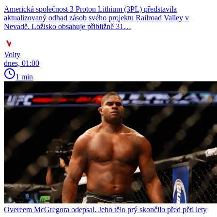
Americká společnost 3 Proton Lithium (3PL) představila
aktualizovaný odhad zásob svého projektu Railroad Valley v
Nevadě. Ložisko obsahuje přibližně 31…
Volty
dnes, 01:00
1 min
Overeem McGregora odepsal. Jeho tělo prý skončilo před pěti lety