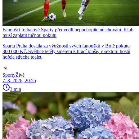
Fanoušci fotbalové Sparty předvedli nepochopitelné chování. Klub
musí zaplatit tučnou pokutu
Sparta Praha dostala za výtržnosti svých fanoušků v Brně pokutu
300 000 Kč. Světlice letěly směrem k hrací ploše, v sektoru hostů
hořela střecha toalet.
SportyŽivě
7. 8. 2026, 20:55
3 min