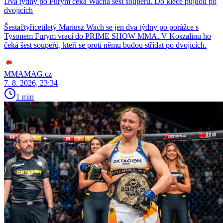
Dva týdny po Furym čeká Wacha šest soupeřů. Do klece půjdou po
dvojicích
Šestačtyřicetiletý Mariusz Wach se jen dva týdny po porážce s
Tysonem Furym vrací do PRIME SHOW MMA. V Koszalinu ho
čeká šest soupeřů, kteří se proti němu budou střídat po dvojicích.
MMAMAG.cz
7. 8. 2026, 23:34
1 min