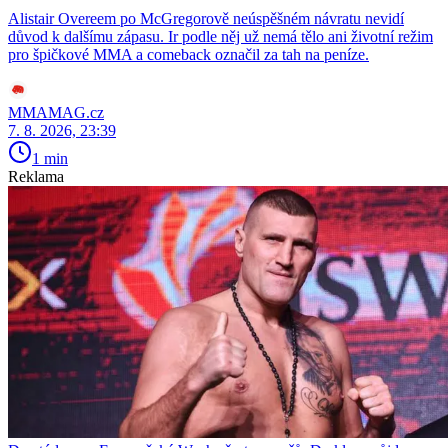
Alistair Overeem po McGregorově neúspěšném návratu nevidí
důvod k dalšímu zápasu. Ir podle něj už nemá tělo ani životní režim
pro špičkové MMA a comeback označil za tah na peníze.
MMAMAG.cz
7. 8. 2026, 23:39
1 min
Reklama