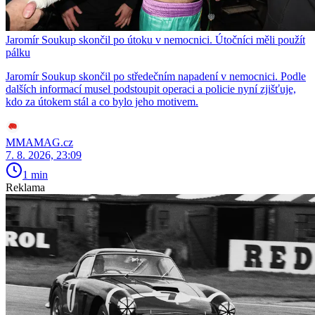
Jaromír Soukup skončil po útoku v nemocnici. Útočníci měli použít
pálku
Jaromír Soukup skončil po středečním napadení v nemocnici. Podle
dalších informací musel podstoupit operaci a policie nyní zjišťuje,
kdo za útokem stál a co bylo jeho motivem.
MMAMAG.cz
7. 8. 2026, 23:09
1 min
Reklama