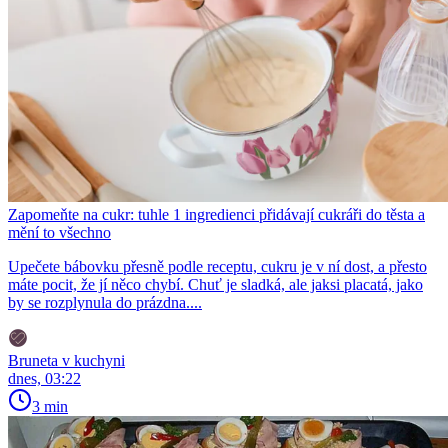
Zapomeňte na cukr: tuhle 1 ingredienci přidávají cukráři do těsta a
mění to všechno
Upečete bábovku přesně podle receptu, cukru je v ní dost, a přesto
máte pocit, že jí něco chybí. Chuť je sladká, ale jaksi placatá, jako
by se rozplynula do prázdna....
Bruneta v kuchyni
dnes, 03:22
3 min