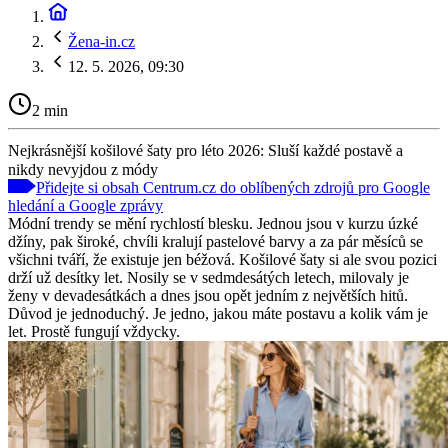
Žena-in.cz
12. 5. 2026, 09:30
2 min
Nejkrásnější košilové šaty pro léto 2026: Sluší každé postavě a
nikdy nevyjdou z módy
Přidejte si obsah Centrum.cz do oblíbených zdrojů pro Google
hledání a Google zprávy
Módní trendy se mění rychlostí blesku. Jednou jsou v kurzu úzké
džíny, pak široké, chvíli kralují pastelové barvy a za pár měsíců se
všichni tváří, že existuje jen béžová. Košilové šaty si ale svou pozici
drží už desítky let. Nosily se v sedmdesátých letech, milovaly je
ženy v devadesátkách a dnes jsou opět jedním z největších hitů.
Důvod je jednoduchý. Je jedno, jakou máte postavu a kolik vám je
let. Prostě fungují vždycky.