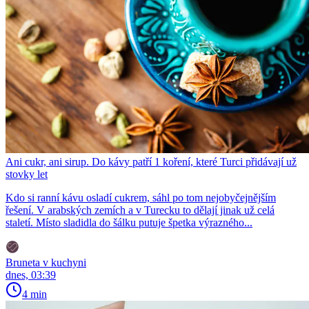
Ani cukr, ani sirup. Do kávy patří 1 koření, které Turci přidávají už
stovky let
Kdo si ranní kávu osladí cukrem, sáhl po tom nejobyčejnějším
řešení. V arabských zemích a v Turecku to dělají jinak už celá
staletí. Místo sladidla do šálku putuje špetka výrazného...
Bruneta v kuchyni
dnes, 03:39
4 min