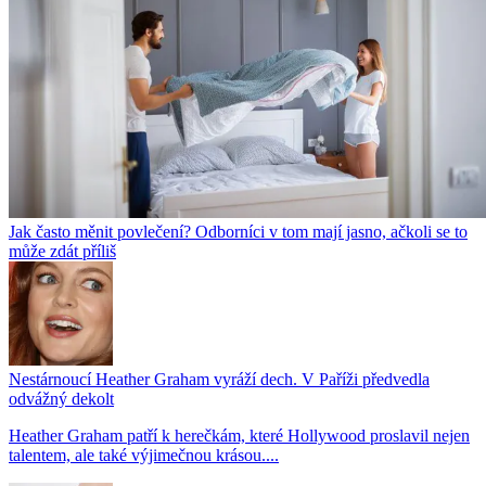
Jak často měnit povlečení? Odborníci v tom mají jasno, ačkoli se to
může zdát příliš
Nestárnoucí Heather Graham vyráží dech. V Paříži předvedla
odvážný dekolt
Heather Graham patří k herečkám, které Hollywood proslavil nejen
talentem, ale také výjimečnou krásou....