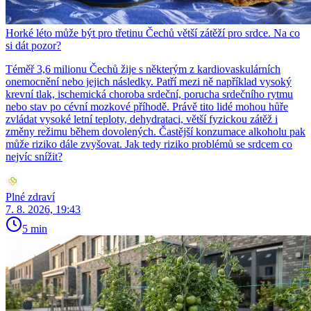
Horké léto může být pro třetinu Čechů větší zátěží pro srdce. Na co
si dát pozor?
Téměř 3,6 milionu Čechů žije s některým z kardiovaskulárních
onemocnění nebo jejich následky. Patří mezi ně například vysoký
krevní tlak, ischemická choroba srdeční, porucha srdečního rytmu
nebo stav po cévní mozkové příhodě. Právě tito lidé mohou hůře
zvládat vysoké letní teploty, dehydrataci, větší fyzickou zátěž i
změny režimu během dovolených. Častější konzumace alkoholu pak
může riziko dále zvyšovat. Jak tedy riziko problémů se srdcem co
nejvíc snížit?
Plné zdraví
7. 8. 2026, 19:43
5 min