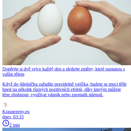
Dopřejte si dvě vejce každý den a sledujte změny, které nastanou s
vaším tělem
Když do jídelníčku zařadíte pravidelně vajíčka, budete se moci těšit
hned na několik různých pozitivních efektů, díky kterým můžete
lépe zhubnout, využívat vápník nebo zpomalit stárnutí.
Krasnezeny.eu
dnes, 03:33
2 min