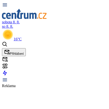
sobota 8. 8.
so 8. 8.
16°C
Přihlášení
Reklama