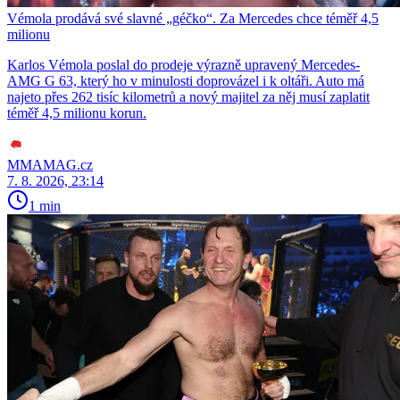
Vémola prodává své slavné „géčko“. Za Mercedes chce téměř 4,5
milionu
Karlos Vémola poslal do prodeje výrazně upravený Mercedes-
AMG G 63, který ho v minulosti doprovázel i k oltáři. Auto má
najeto přes 262 tisíc kilometrů a nový majitel za něj musí zaplatit
téměř 4,5 milionu korun.
MMAMAG.cz
7. 8. 2026, 23:14
1 min