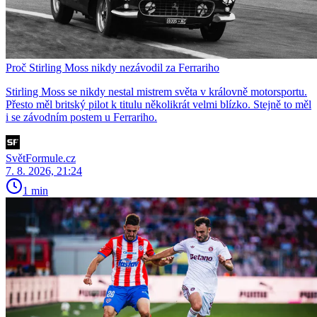
Proč Stirling Moss nikdy nezávodil za Ferrariho
Stirling Moss se nikdy nestal mistrem světa v královně motorsportu.
Přesto měl britský pilot k titulu několikrát velmi blízko. Stejně to měl
i se závodním postem u Ferrariho.
SvětFormule.cz
7. 8. 2026, 21:24
1 min