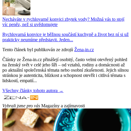
Necháváte v rychlovarné konvici zbytek vody? Možná vás to stojí
víc peněz, než si uvědomujete
Rychlovarná konvice je běžnou součástí kuchyně a život bez ní si už
prakticky neumíme představit. Jeden...
Tento článek byl publikován ze zdrojů
Žena-in.cz
Články ze Žena-in.cz přinášejí osobitý, často velmi otevřený pohled
na ženský svět v celé jeho šíři – od vztahů, rodiny a domácnosti až
po aktuální společenská témata nebo osobní zkušenosti. Jejich silnou
stránkou je autenticita, blízkost a schopnost otevřít i citlivá témata s
lidskostí, empatií...
Všechny články tohoto autora →
Vybrali jsme pro vás
Magazíny a zajímavosti