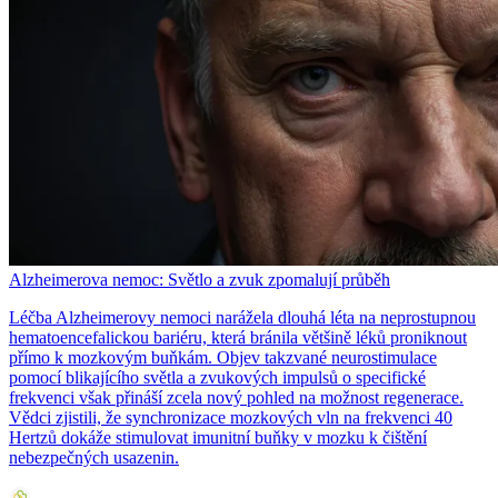
Alzheimerova nemoc: Světlo a zvuk zpomalují průběh
Léčba Alzheimerovy nemoci narážela dlouhá léta na neprostupnou
hematoencefalickou bariéru, která bránila většině léků proniknout
přímo k mozkovým buňkám. Objev takzvané neurostimulace
pomocí blikajícího světla a zvukových impulsů o specifické
frekvenci však přináší zcela nový pohled na možnost regenerace.
Vědci zjistili, že synchronizace mozkových vln na frekvenci 40
Hertzů dokáže stimulovat imunitní buňky v mozku k čištění
nebezpečných usazenin.