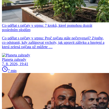
Co udělat s rajčaty v srpnu: 7 kroků, které pomohou dozrát
posledním plodům
Co udělat s rajčaty v srpnu: Proč rajčata stále nečervenají? Zjistěte,
co odstranit, kdy zaštipovat vrcholy, jak upravit zálivku a hnojení a
která zelená rajčata už můžete …
Planeta zahrady
7. 8. 2026, 19:41
7 min