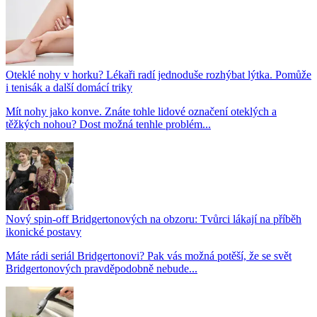
Oteklé nohy v horku? Lékaři radí jednoduše rozhýbat lýtka. Pomůže
i tenisák a další domácí triky
Mít nohy jako konve. Znáte tohle lidové označení oteklých a
těžkých nohou? Dost možná tenhle problém...
Nový spin-off Bridgertonových na obzoru: Tvůrci lákají na příběh
ikonické postavy
Máte rádi seriál Bridgertonovi? Pak vás možná potěší, že se svět
Bridgertonových pravděpodobně nebude...