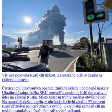
Víc než polovina Rusů cítí úzkost. Zelenského plán je zasáhl na
citlivých místech
Čtyřicet dní utajovaných operací, zničené sklady i potopené tankery.
Ukrajinská tajná služba SBU prováděla posledních 40 dní masivní
úder na zázemí Ruska. Místo kolapsu fronty zasáhla obyčejné lidi:
Na pumpách došel benzin, v obchodech chybí zboží a 57 procent
Rusů přiznává panický strach z dronů. Ukrajinská kampaň cílí na
ruské hospodářství těsně před zářijovými volbami.