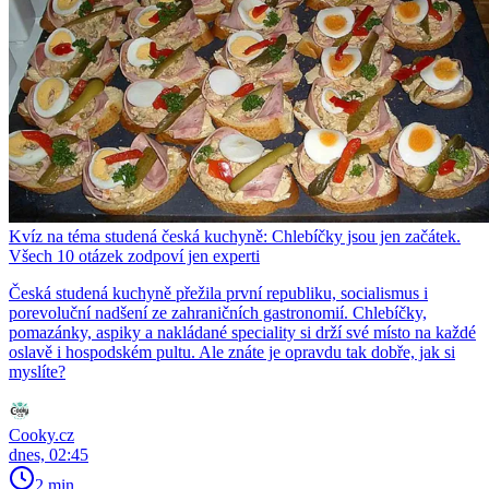
Kvíz na téma studená česká kuchyně: Chlebíčky jsou jen začátek.
Všech 10 otázek zodpoví jen experti
Česká studená kuchyně přežila první republiku, socialismus i
porevoluční nadšení ze zahraničních gastronomií. Chlebíčky,
pomazánky, aspiky a nakládané speciality si drží své místo na každé
oslavě i hospodském pultu. Ale znáte je opravdu tak dobře, jak si
myslíte?
Cooky.cz
dnes, 02:45
2 min