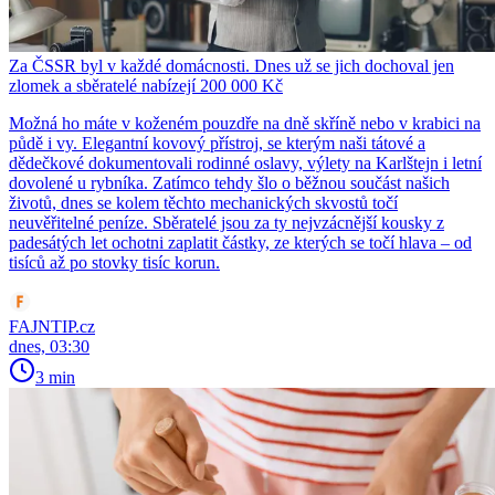
Za ČSSR byl v každé domácnosti. Dnes už se jich dochoval jen
zlomek a sběratelé nabízejí 200 000 Kč
Možná ho máte v koženém pouzdře na dně skříně nebo v krabici na
půdě i vy. Elegantní kovový přístroj, se kterým naši tátové a
dědečkové dokumentovali rodinné oslavy, výlety na Karlštejn i letní
dovolené u rybníka. Zatímco tehdy šlo o běžnou součást našich
životů, dnes se kolem těchto mechanických skvostů točí
neuvěřitelné peníze. Sběratelé jsou za ty nejvzácnější kousky z
padesátých let ochotni zaplatit částky, ze kterých se točí hlava – od
tisíců až po stovky tisíc korun.
FAJNTIP.cz
dnes, 03:30
3 min