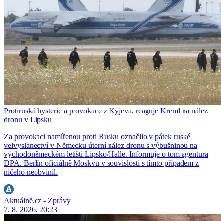
Protiruská hysterie a provokace z Kyjeva, reaguje Kreml na nález
dronu v Lipsku
Za provokaci namířenou proti Rusku označilo v pátek ruské
velvyslanectví v Německu úterní nález dronu s výbušninou na
východoněmeckém letišti Lipsko/Halle. Informuje o tom agentura
DPA. Berlín oficiálně Moskvu v souvislosti s tímto případem z
ničeho neobvinil.
Aktuálně.cz - Zprávy
7. 8. 2026, 20:23