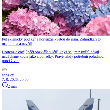
Půl skleničky pod keř a hortenzie kvetou do října. Zahrádkáři to
mají doma a nevědí
Hortenzie chtějí péči obzvlášť v létě, když se jim z květů dělají
nadýchané koule jako z pohádky. Právě tehdy potřebují pořádnou
porci živin.
adbz.cz
7. 8. 2026, 20:50
2 min