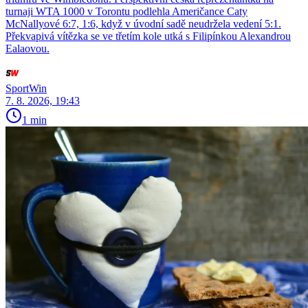
turnaji WTA 1000 v Torontu podlehla Američance Caty
McNallyové 6:7, 1:6, když v úvodní sadě neudržela vedení 5:1.
Překvapivá vítězka se ve třetím kole utká s Filipínkou Alexandrou
Ealaovou.
SportWin
7. 8. 2026, 19:43
1 min