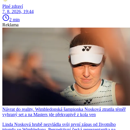
Plné zdraví
7. 8. 2026, 19:44
2 min
Reklama
Návrat do reality. Wimbledonská šampionka Nosková ztratila téměř
vyhraný set a na Masters jde překvapivě z kola ven
Linda Nosková hrubě nezvládla svůj první zápas od životního
triumfu ve Wimbledonu. Perspektivní česká reprezentantka na