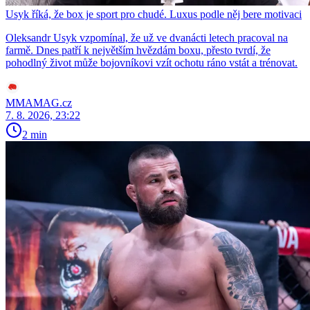
Usyk říká, že box je sport pro chudé. Luxus podle něj bere motivaci
Oleksandr Usyk vzpomínal, že už ve dvanácti letech pracoval na
farmě. Dnes patří k největším hvězdám boxu, přesto tvrdí, že
pohodlný život může bojovníkovi vzít ochotu ráno vstát a trénovat.
MMAMAG.cz
7. 8. 2026, 23:22
2 min