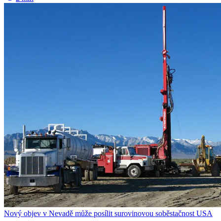
Nový objev v Nevadě může posílit surovinovou soběstačnost USA