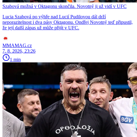
Szabová možná v Oktagonu skončila. Novotný ji už vidí v UFC
Lucia Szabová po výhře nad Lucií Pudilovou dál drží
neporazitelnost i dva pásy Oktagonu. Ondřej Novotný teď připustil,
že její další zápas už může přijít v UFC.
MMAMAG.cz
7. 8. 2026, 23:26
1 min