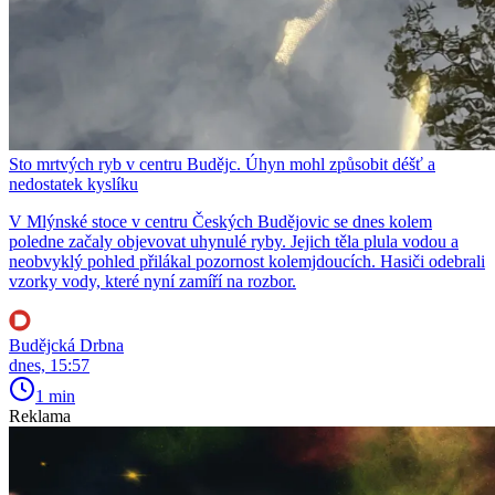
Sto mrtvých ryb v centru Budějc. Úhyn mohl způsobit déšť a
nedostatek kyslíku
V Mlýnské stoce v centru Českých Budějovic se dnes kolem
poledne začaly objevovat uhynulé ryby. Jejich těla plula vodou a
neobvyklý pohled přilákal pozornost kolemjdoucích. Hasiči odebrali
vzorky vody, které nyní zamíří na rozbor.
Budějcká Drbna
dnes, 15:57
1 min
Reklama