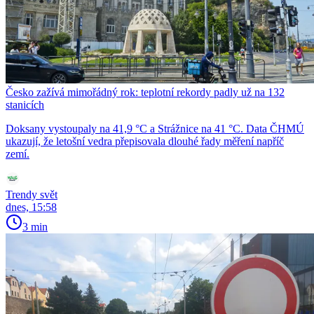
Česko zažívá mimořádný rok: teplotní rekordy padly už na 132
stanicích
Doksany vystoupaly na 41,9 °C a Strážnice na 41 °C. Data ČHMÚ
ukazují, že letošní vedra přepisovala dlouhé řady měření napříč
zemí.
Trendy svět
dnes, 15:58
3 min