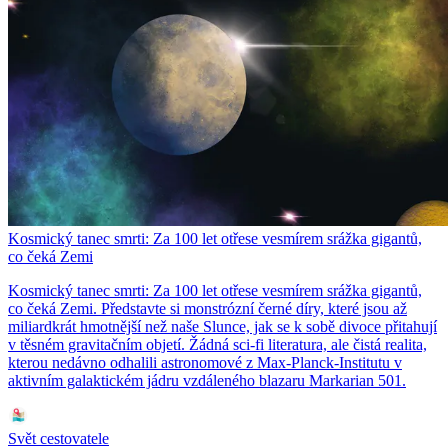
Kosmický tanec smrti: Za 100 let otřese vesmírem srážka gigantů,
co čeká Zemi
Kosmický tanec smrti: Za 100 let otřese vesmírem srážka gigantů,
co čeká Zemi. Představte si monstrózní černé díry, které jsou až
miliardkrát hmotnější než naše Slunce, jak se k sobě divoce přitahují
v těsném gravitačním objetí. Žádná sci-fi literatura, ale čistá realita,
kterou nedávno odhalili astronomové z Max-Planck-Institutu v
aktivním galaktickém jádru vzdáleného blazaru Markarian 501.
Svět cestovatele