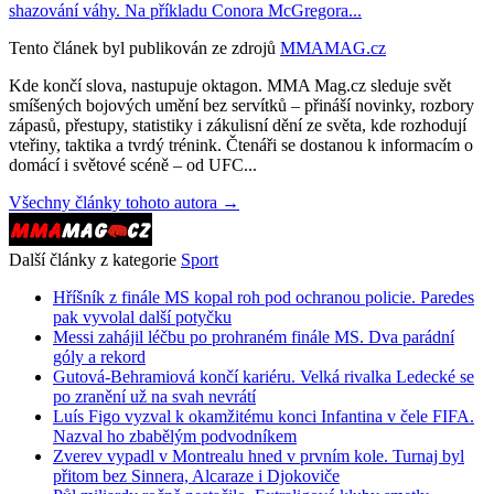
shazování váhy. Na příkladu Conora McGregora...
Tento článek byl publikován ze zdrojů
MMAMAG.cz
Kde končí slova, nastupuje oktagon. MMA Mag.cz sleduje svět
smíšených bojových umění bez servítků – přináší novinky, rozbory
zápasů, přestupy, statistiky i zákulisní dění ze světa, kde rozhodují
vteřiny, taktika a tvrdý trénink. Čtenáři se dostanou k informacím o
domácí i světové scéně – od UFC...
Všechny články tohoto autora →
Další články z kategorie
Sport
Hříšník z finále MS kopal roh pod ochranou policie. Paredes
pak vyvolal další potyčku
Messi zahájil léčbu po prohraném finále MS. Dva parádní
góly a rekord
Gutová-Behramiová končí kariéru. Velká rivalka Ledecké se
po zranění už na svah nevrátí
Luís Figo vyzval k okamžitému konci Infantina v čele FIFA.
Nazval ho zbabělým podvodníkem
Zverev vypadl v Montrealu hned v prvním kole. Turnaj byl
přitom bez Sinnera, Alcaraze i Djokoviče