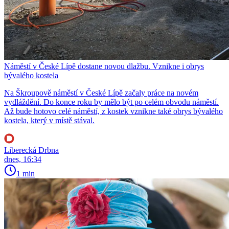
Náměstí v České Lípě dostane novou dlažbu. Vznikne i obrys
bývalého kostela
Na Škroupově náměstí v České Lípě začaly práce na novém
vydláždění. Do konce roku by mělo být po celém obvodu náměstí.
Až bude hotovo celé náměstí, z kostek vznikne také obrys bývalého
kostela, který v místě stával.
Liberecká Drbna
dnes, 16:34
1 min