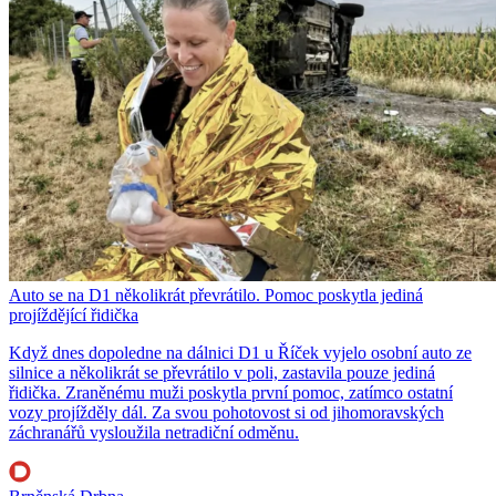
Auto se na D1 několikrát převrátilo. Pomoc poskytla jediná
projíždějící řidička
Když dnes dopoledne na dálnici D1 u Říček vyjelo osobní auto ze
silnice a několikrát se převrátilo v poli, zastavila pouze jediná
řidička. Zraněnému muži poskytla první pomoc, zatímco ostatní
vozy projížděly dál. Za svou pohotovost si od jihomoravských
záchranářů vysloužila netradiční odměnu.