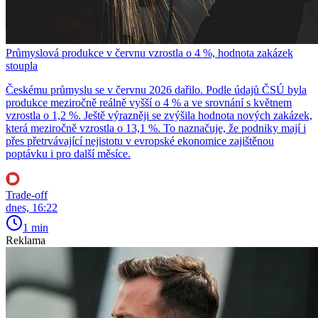
Průmyslová produkce v červnu vzrostla o 4 %, hodnota zakázek
stoupla
Českému průmyslu se v červnu 2026 dařilo. Podle údajů ČSÚ byla
produkce meziročně reálně vyšší o 4 % a ve srovnání s květnem
vzrostla o 1,2 %. Ještě výrazněji se zvýšila hodnota nových zakázek,
která meziročně vzrostla o 13,1 %. To naznačuje, že podniky mají i
přes přetrvávající nejistotu v evropské ekonomice zajištěnou
poptávku i pro další měsíce.
Trade-off
dnes, 16:22
1 min
Reklama