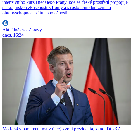
intenzivního kurzu nedaleko Prahy, kde se české prostředí propojuje
s ukrajinskou zkušeností z fronty a s rostoucím důrazem na
obranyschopnost státu i společnosti.
Aktuálně.cz - Zprávy
dnes, 16:24
Maďarský parlament má v úterý zvolit prezidenta, kandidát ještě