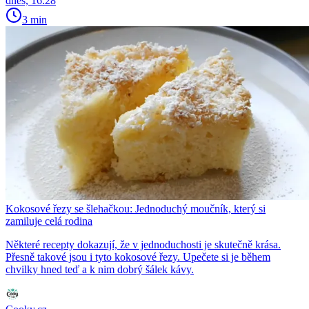
dnes, 16:28
3 min
Kokosové řezy se šlehačkou: Jednoduchý moučník, který si
zamiluje celá rodina
Některé recepty dokazují, že v jednoduchosti je skutečně krása.
Přesně takové jsou i tyto kokosové řezy. Upečete si je během
chvilky hned teď a k nim dobrý šálek kávy.