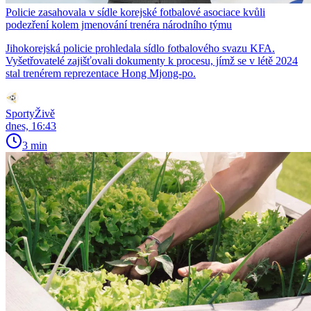
Policie zasahovala v sídle korejské fotbalové asociace kvůli
podezření kolem jmenování trenéra národního týmu
Jihokorejská policie prohledala sídlo fotbalového svazu KFA.
Vyšetřovatelé zajišťovali dokumenty k procesu, jímž se v létě 2024
stal trenérem reprezentace Hong Mjong-po.
SportyŽivě
dnes, 16:43
3 min