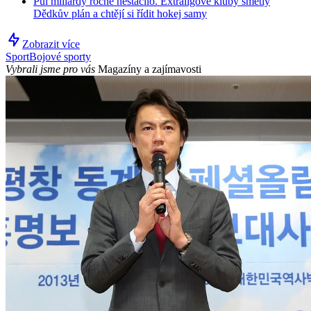
Půl miliardy ročně nestačilo. Extraligové kluby smetly
Dědkův plán a chtějí si řídit hokej samy
Zobrazit více
Sport
Bojové sporty
Vybrali jsme pro vás
Magazíny a zajímavosti