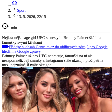
Sport
13. 5. 2026, 22:15
1 min
Nejkrásnější cage girl UFC se nestydí. Brittney Palmer škádlila
fanoušky svými křivkami
Přidejte si obsah Centrum.cz do oblíbených zdrojů pro Google
hledání a Google zprávy
Brittney Palmer už pro UFC nepracuje, fanoušci na ni ale
nezapomněli. Její snímky z Instagramu stále ukazují, proč patřila
mezi nejznámější tváře oktagonu.