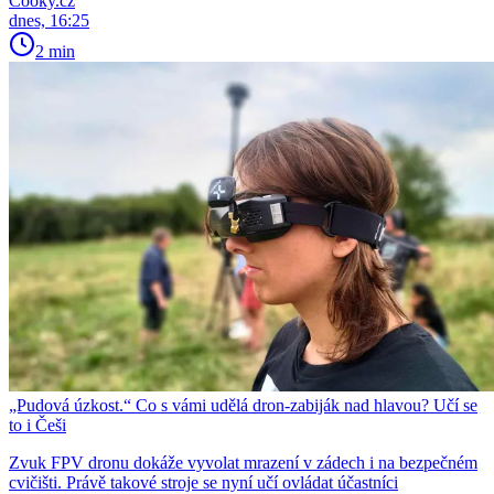
Cooky.cz
dnes, 16:25
2 min
„Pudová úzkost.“ Co s vámi udělá dron-zabiják nad hlavou? Učí se
to i Češi
Zvuk FPV dronu dokáže vyvolat mrazení v zádech i na bezpečném
cvičišti. Právě takové stroje se nyní učí ovládat účastníci