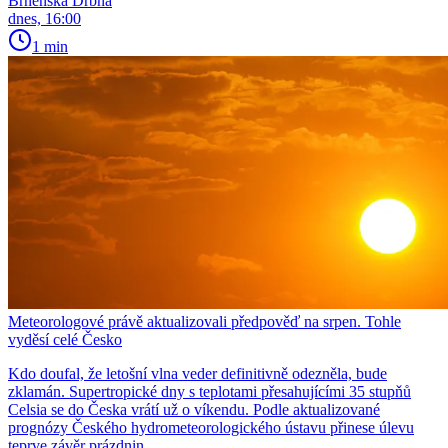
Brněnská Drbna
dnes, 16:00
1 min
Meteorologové právě aktualizovali předpověď na srpen. Tohle
vyděsí celé Česko
Kdo doufal, že letošní vlna veder definitivně odezněla, bude
zklamán. Supertropické dny s teplotami přesahujícími 35 stupňů
Celsia se do Česka vrátí už o víkendu. Podle aktualizované
prognózy Českého hydrometeorologického ústavu přinese úlevu
teprve závěr prázdnin.