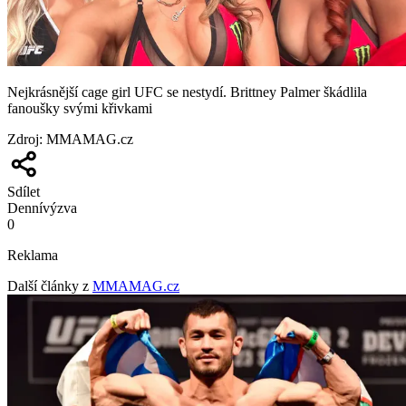
Nejkrásnější cage girl UFC se nestydí. Brittney Palmer škádlila
fanoušky svými křivkami
Zdroj
:
MMAMAG.cz
Sdílet
Denní
výzva
0
Reklama
Další články z
MMAMAG.cz