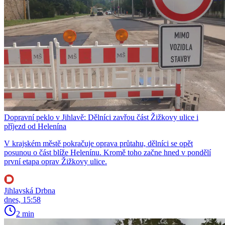
Dopravní peklo v Jihlavě: Dělníci zavřou část Žižkovy ulice i
příjezd od Helenína
V krajském městě pokračuje oprava průtahu, dělníci se opět
posunou o část blíže Helenínu. Kromě toho začne hned v pondělí
první etapa oprav Žižkovy ulice.
Jihlavská Drbna
dnes, 15:58
2 min