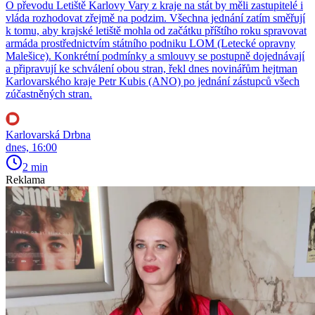
O převodu Letiště Karlovy Vary z kraje na stát by měli zastupitelé i
vláda rozhodovat zřejmě na podzim. Všechna jednání zatím směřují
k tomu, aby krajské letiště mohla od začátku příštího roku spravovat
armáda prostřednictvím státního podniku LOM (Letecké opravny
Malešice). Konkrétní podmínky a smlouvy se postupně dojednávají
a připravují ke schválení obou stran, řekl dnes novinářům hejtman
Karlovarského kraje Petr Kubis (ANO) po jednání zástupců všech
zúčastněných stran.
Karlovarská Drbna
dnes, 16:00
2 min
Reklama