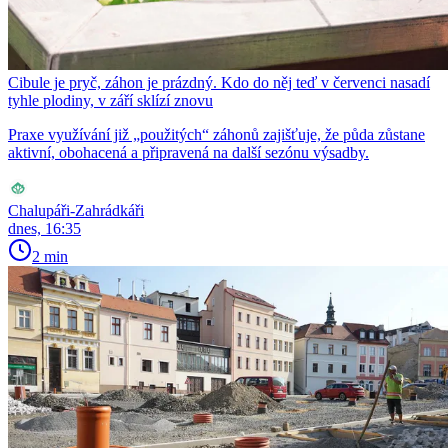
Cibule je pryč, záhon je prázdný. Kdo do něj teď v červenci nasadí
tyhle plodiny, v září sklízí znovu
Praxe využívání již „použitých“ záhonů zajišťuje, že půda zůstane
aktivní, obohacená a připravená na další sezónu výsadby.
Chalupáři-Zahrádkáři
dnes, 16:35
2 min