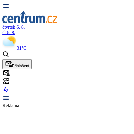
čtvrtek 6. 8.
čt 6. 8.
31°C
Přihlášení
Reklama