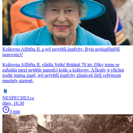
Královna Alžběta II. a její největší úspěchy. Byla nejúspěšnější
panovnicí?
Královna Alžběta II. vládla Velké Británii 70 let. Díky tomu se
zařadila mezi nejdéle panující krále a královny. Ačkoliv ji všichni
podle jména znají, její největší úspěchy zůstávají širší veřejnosti
mnohdy utajené.
NESPECHEJ.cz
dnes, 16:30
3 min