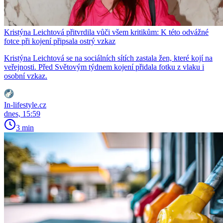
Kristýna Leichtová přitvrdila vůči všem kritikům: K této odvážné
fotce při kojení připsala ostrý vzkaz
Kristýna Leichtová se na sociálních sítích zastala žen, které kojí na
veřejnosti. Před Světovým týdnem kojení přidala fotku z vlaku i
osobní vzkaz.
In-lifestyle.cz
dnes, 15:59
3 min