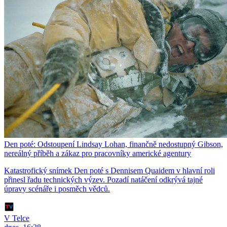
Den poté: Odstoupení Lindsay Lohan, finančně nedostupný Gibson,
nereálný příběh a zákaz pro pracovníky americké agentury
Katastrofický snímek Den poté s Dennisem Quaidem v hlavní roli
přinesl řadu technických výzev. Pozadí natáčení odkrývá tajné
úpravy scénáře i posměch vědců.
V Telce