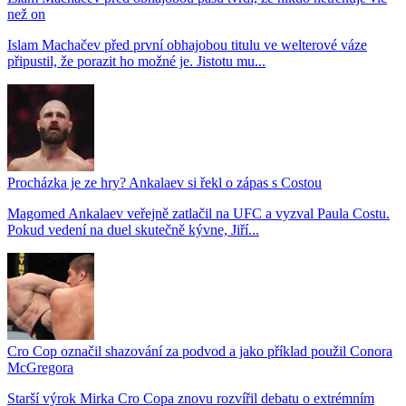
než on
Islam Machačev před první obhajobou titulu ve welterové váze
připustil, že porazit ho možné je. Jistotu mu...
Procházka je ze hry? Ankalaev si řekl o zápas s Costou
Magomed Ankalaev veřejně zatlačil na UFC a vyzval Paula Costu.
Pokud vedení na duel skutečně kývne, Jiří...
Cro Cop označil shazování za podvod a jako příklad použil Conora
McGregora
Starší výrok Mirka Cro Copa znovu rozvířil debatu o extrémním