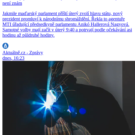
není znám
Jakmile maďarský parlament příští úterý zvolí hlavu státu, nový
prezident promluví k národnímu shromáždění. Řekla to agentuře
MTI úřadující předsedkyně parlamentu Anikó Hallerová Nagyová.
Samotné volby mají začít v úterý 9:40 a potrvají podle očekávání asi
hodinu až půldruhé hodiny.
Aktuálně.cz - Zprávy
dnes, 16:23