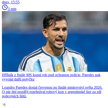
dnes, 15:55
3 min
Hříšník z finále MS kopal roh pod ochranou policie. Paredes pak
vyvolal další potyčku
Leandro Paredes dostal červenou po finále mistrovství světa 2026.
O pár dní později rozehrával rohový kop v argentinské lize za zdí
policejních štítů.