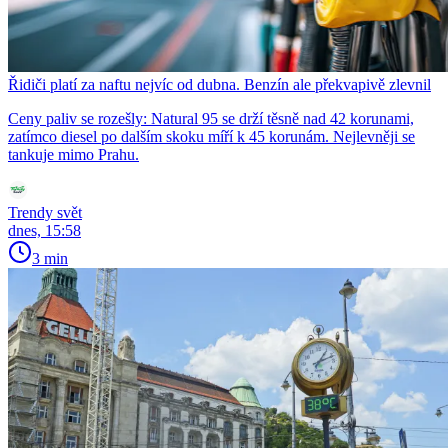
Řidiči platí za naftu nejvíc od dubna. Benzín ale překvapivě zlevnil
Ceny paliv se rozešly: Natural 95 se drží těsně nad 42 korunami,
zatímco diesel po dalším skoku míří k 45 korunám. Nejlevněji se
tankuje mimo Prahu.
Trendy svět
dnes, 15:58
3 min