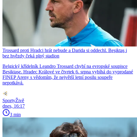
Trossard proti Hradci hrát nebude a Darida si oddechl. Beşiktaş i
bez hvězdy čeká plný stadion
Belgický křídelník Leandro Trossard chybí na evropské soupisce
Beşiktaşe. Hradec Králové ve čtvrtek 6. srpna vybíhá do vyprodané
FINEP Areny s vědomím, že největší letní posilu soupeře
nepotkává.
SportyŽivě
dnes, 16:17
3 min