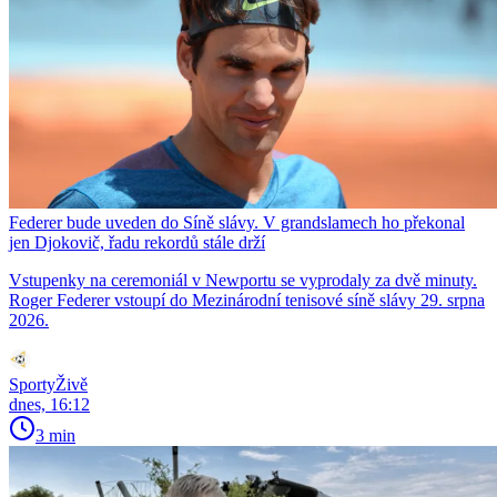
Federer bude uveden do Síně slávy. V grandslamech ho překonal
jen Djokovič, řadu rekordů stále drží
Vstupenky na ceremoniál v Newportu se vyprodaly za dvě minuty.
Roger Federer vstoupí do Mezinárodní tenisové síně slávy 29. srpna
2026.
SportyŽivě
dnes, 16:12
3 min