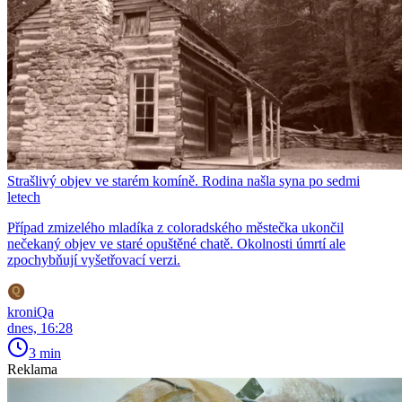
Strašlivý objev ve starém komíně. Rodina našla syna po sedmi
letech
Případ zmizelého mladíka z coloradského městečka ukončil
nečekaný objev ve staré opuštěné chatě. Okolnosti úmrtí ale
zpochybňují vyšetřovací verzi.
kroniQa
dnes, 16:28
3 min
Reklama