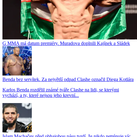
G MMA má datum premiéry. Muradova doplnili Kajínek a Sládek
Benda bez servítek. Za největší odpad Clashe označil Diega Kotlára
Karlos Benda rozdělil známé tváře Clashe na lidi, se kterými
vychází, a ty, které nejsou jeho krevní...
Islam Machačev před obhajobou pásu tvrdí, že nikdo netrénuje víc