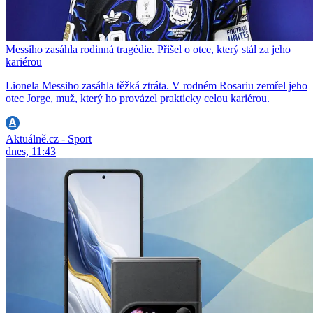
Messiho zasáhla rodinná tragédie. Přišel o otce, který stál za jeho
kariérou
Lionela Messiho zasáhla těžká ztráta. V rodném Rosariu zemřel jeho
otec Jorge, muž, který ho provázel prakticky celou kariérou.
Aktuálně.cz - Sport
dnes, 11:43