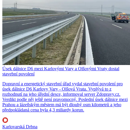
Úsek dálnice D6 mezi Karlovými Vary a Olšovými Vraty dostal
stavební povolení
Dopravní a energetický stavební úřad vydal stavební povolení pro
úsek dálnice D6 Karlovy Vary - Olšová Vrata. Vyplývá to z
rozhodnutí na jeho úřední desce, informoval server Zdopravy.cz.
Verdikt podle něj ještě není pravomocný. Poslední úsek dálnice mezi
Prahou a lázeňským městem má být dlouhý osm kilometrů a jeho
předpokládaná cena byla 4,3 miliardy korun.
Karlovarská Drbna