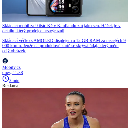
Skládací mobil za 9 tisíc Kč v Kauflandu zní jako sen. Háček je v
detailu, který prodejce nezvýraznil
Skládací véčko s AMOLED displejem a 12 GB RAM za necelých 9
000 korun. Jenže na produktové kartě se skrývá údaj, který mění
celý obrázek.
Mobify.cz
dnes, 11:38
3 min
Reklama