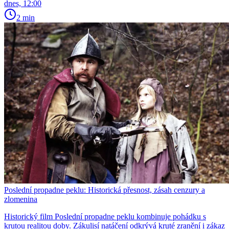
dnes, 12:00
2 min
Poslední propadne peklu: Historická přesnost, zásah cenzury a
zlomenina
Historický film Poslední propadne peklu kombinuje pohádku s
krutou realitou doby. Zákulisí natáčení odkrývá kruté zranění i zákaz