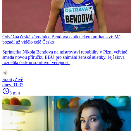
Odvážná česká závodnice Bendová o atletickém puritánství: Mé
pozadí už vidělo celé Česko
Sprinterka Nikola Bendová na mistrovství republiky v Plzni veřejně
smetla novou příručku EBU pro snímání ženské atletiky. Její slova
rozdělila českou sportovní veřejnost.
SportyŽivě
dnes, 11:37
3 min