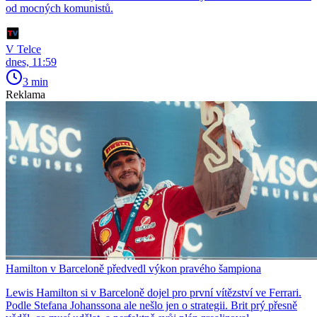
od mocných komunistů.
V Telce
dnes, 11:59
3 min
Reklama
Hamilton v Barceloně předvedl výkon pravého šampiona
Lewis Hamilton si v Barceloně dojel pro první vítězství ve Ferrari.
Podle Stefana Johanssona ale nešlo jen o strategii. Brit prý přesně