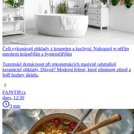
Češi vykopávají obklady z koupelen a kuchyní. Nahrazují je něčím
mnohem krásnějším a hygieničtějším
Tuzemské domácnosti při rekonstrukcích masivně odstraňují
keramické obklady. Důvod? Moderní řešení, které eliminuje plísně a
šetří hodiny úklidu.
FAJNTIP.cz
dnes, 12:30
3 min