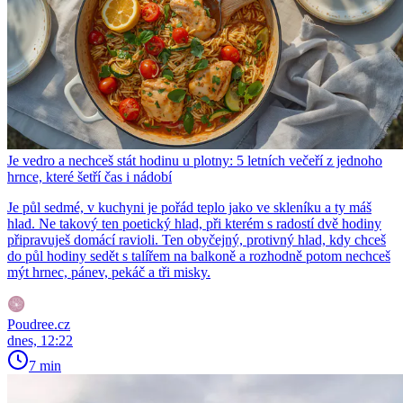
Je vedro a nechceš stát hodinu u plotny: 5 letních večeří z jednoho
hrnce, které šetří čas i nádobí
Je půl sedmé, v kuchyni je pořád teplo jako ve skleníku a ty máš
hlad. Ne takový ten poetický hlad, při kterém s radostí dvě hodiny
připravuješ domácí ravioli. Ten obyčejný, protivný hlad, kdy chceš
do půl hodiny sedět s talířem na balkoně a rozhodně potom nechceš
mýt hrnec, pánev, pekáč a tři misky.
Poudree.cz
dnes, 12:22
7 min