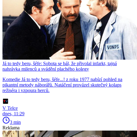
Já to tedy beru, šéfe: Sobota se bál, že přivolal infarkt, tajná
nahrávka milenců a svádění plachého kolegy
Komedie Já to tedy beru, šéfe...! z roku 1977 nabízí pohled na
pikantní metody náborářů. Natáčení provázel skutečný kolaps
režiséra i vzpoura herců.
V Telce
dnes, 11:29
3 min
Reklama