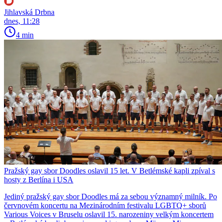
Jihlavská Drbna
dnes, 11:28
4 min
Pražský gay sbor Doodles oslavil 15 let. V Betlémské kapli zpíval s
hosty z Berlína i USA
Jediný pražský gay sbor Doodles má za sebou významný milník. Po
červnovém koncertu na Mezinárodním festivalu LGBTQ+ sborů
Various Voices v Bruselu oslavil 15. narozeniny velkým koncertem