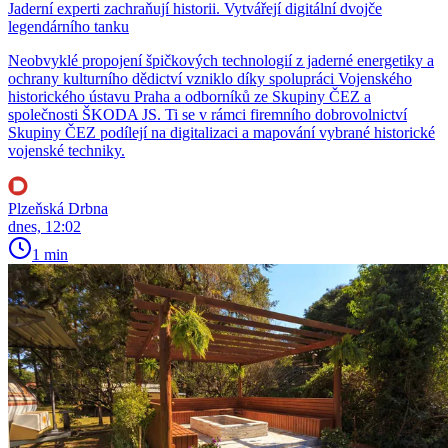
Jaderní experti zachraňují historii. Vytvářejí digitální dvojče
legendárního tanku
Neobvyklé propojení špičkových technologií z jaderné energetiky a
ochrany kulturního dědictví vzniklo díky spolupráci Vojenského
historického ústavu Praha a odborníků ze Skupiny ČEZ a
společnosti ŠKODA JS. Ti se v rámci firemního dobrovolnictví
Skupiny ČEZ podílejí na digitalizaci a mapování vybrané historické
vojenské techniky.
Plzeňská Drbna
dnes, 12:02
1 min