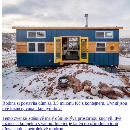
Rodina si postavila dům za 3,5 milionu Kč z kontejneru. Uvnitř jsou
dvě ložnice, vana i kuchyň do U
Tento zvenku zdánlivě malý dům skrývá prostornou kuchyň, dvě
ložnice a koupelnu s vanou. Interiér je laděn do přírodních tónů
dřeva spolu s petrolejově modrou.