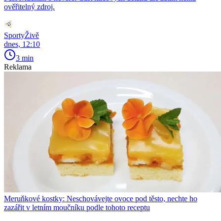
ověřitelný zdroj.
SportyŽivě
dnes, 12:10
3 min
Reklama
Meruňkové kostky: Neschovávejte ovoce pod těsto, nechte ho
zazářit v letním moučníku podle tohoto receptu