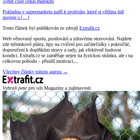
Tohle číslo čekal málokdo
Pokladna v supermarketu patří k profesím, které si většina lidí
spojuje s […]
Tento článek byl publikován ze zdrojů
Extrafit.cz
Web věnovaný sportu, posilování a zdravému stravování. Najdete
zde tréninkové plány, tipy na cvičení pro začátečníky i pokročilé,
doporučení k doplňkům stravy a rady, jak efektivně budovat
kondici. Extrafit.cz se zaměřuje nejen na fyzickou stránku, ale i na
celkovou pohodu – přináší motivaci,...
Všechny články tohoto autora →
Vybrali jsme pro vás
Magazíny a zajímavosti