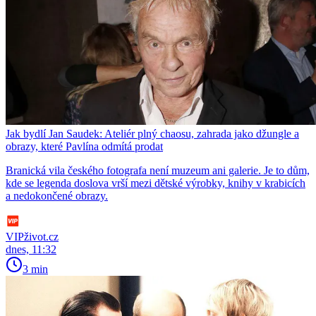
Jak bydlí Jan Saudek: Ateliér plný chaosu, zahrada jako džungle a
obrazy, které Pavlína odmítá prodat
Branická vila českého fotografa není muzeum ani galerie. Je to dům,
kde se legenda doslova vrší mezi dětské výrobky, knihy v krabicích
a nedokončené obrazy.
VIPživot.cz
dnes, 11:32
3 min