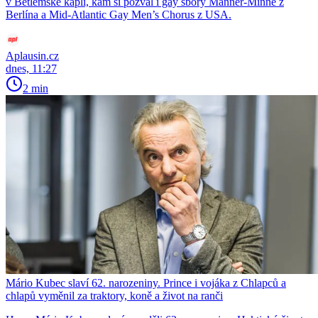
v Betlémské kapli, kam si pozval i gay sbory Männer-Minne z
Berlína a Mid-Atlantic Gay Men’s Chorus z USA.
Aplausin.cz
dnes, 11:27
2 min
Mário Kubec slaví 62. narozeniny. Prince i vojáka z Chlapců a
chlapů vyměnil za traktory, koně a život na ranči