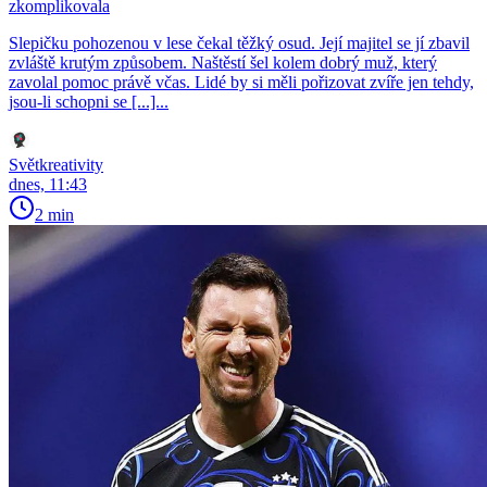
zkomplikovala
Slepičku pohozenou v lese čekal těžký osud. Její majitel se jí zbavil
zvláště krutým způsobem. Naštěstí šel kolem dobrý muž, který
zavolal pomoc právě včas. Lidé by si měli pořizovat zvíře jen tehdy,
jsou-li schopni se [...]...
Světkreativity
dnes, 11:43
2 min