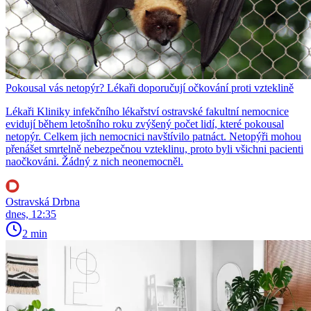
Pokousal vás netopýr? Lékaři doporučují očkování proti vzteklině
Lékaři Kliniky infekčního lékařství ostravské fakultní nemocnice
evidují během letošního roku zvýšený počet lidí, které pokousal
netopýr. Celkem jich nemocnici navštívilo patnáct. Netopýři mohou
přenášet smrtelně nebezpečnou vzteklinu, proto byli všichni pacienti
naočkováni. Žádný z nich neonemocněl.
Ostravská Drbna
dnes, 12:35
2 min