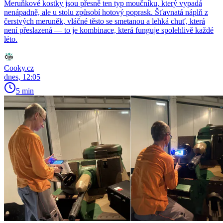
Meruňkové kostky jsou přesně ten typ moučníku, který vypadá
nenápadně, ale u stolu způsobí hotový poprask. Šťavnatá náplň z
čerstvých meruněk, vláčné těsto se smetanou a lehká chuť, která
není přeslazená — to je kombinace, která funguje spolehlivě každé
léto.
Cooky.cz
dnes, 12:05
5 min