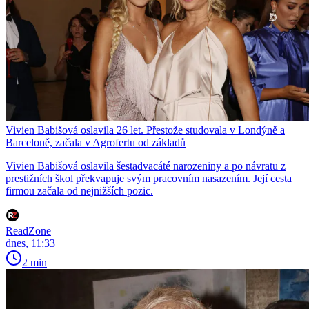
Vivien Babišová oslavila 26 let. Přestože studovala v Londýně a
Barceloně, začala v Agrofertu od základů
Vivien Babišová oslavila šestadvacáté narozeniny a po návratu z
prestižních škol překvapuje svým pracovním nasazením. Její cesta
firmou začala od nejnižších pozic.
ReadZone
dnes, 11:33
2 min