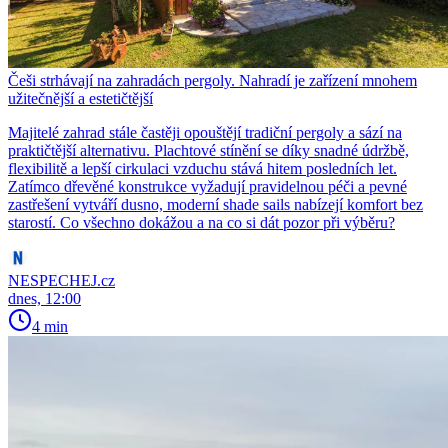
Češi strhávají na zahradách pergoly. Nahradí je zařízení mnohem
užitečnější a estetičtější
Majitelé zahrad stále častěji opouštějí tradiční pergoly a sází na
praktičtější alternativu. Plachtové stínění se díky snadné údržbě,
flexibilitě a lepší cirkulaci vzduchu stává hitem posledních let.
Zatímco dřevěné konstrukce vyžadují pravidelnou péči a pevné
zastřešení vytváří dusno, moderní shade sails nabízejí komfort bez
starostí. Co všechno dokážou a na co si dát pozor při výběru?
NESPECHEJ.cz
dnes, 12:00
4 min