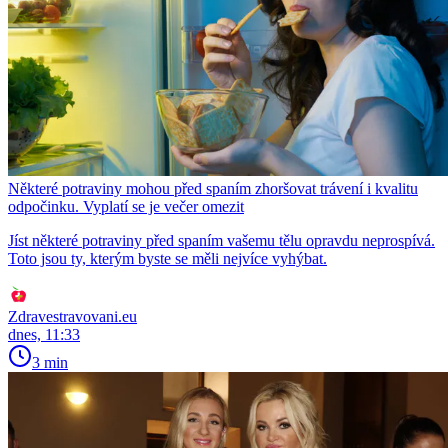
Některé potraviny mohou před spaním zhoršovat trávení i kvalitu
odpočinku. Vyplatí se je večer omezit
Jíst některé potraviny před spaním vašemu tělu opravdu neprospívá.
Toto jsou ty, kterým byste se měli nejvíce vyhýbat.
Zdravestravovani.eu
dnes, 11:33
3 min