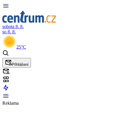
sobota 8. 8.
so 8. 8.
25°C
Přihlášení
Reklama