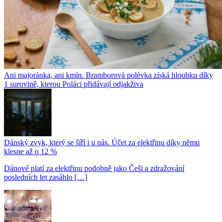
Ani majoránka, ani kmín. Bramborová polévka získá hloubku díky
1 surovině, kterou Poláci přidávají odjakživa
Dánský zvyk, který se šíří i u nás. Účet za elektřinu díky němu
klesne až o 12 %
Dánové platí za elektřinu podobně jako Češi a zdražování
posledních let zasáhlo […]