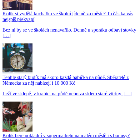
Kolik si vydělá kuchařka ve školní jídelně za měsíc? Ta částka vás
nejspíš překvapí
Bez ní by se ve školách nenavařilo. Denně u sporáku odbaví stovky
[…]
Tenhle starý budík má skoro každá babička na půdě. Sběratelé z
Německa za něj nabízejí i 10 000 Kč
Leží ve sklepě, v krabici na půdě nebo za sklem staré vitríny. […]
Kolik bere pokladní v supermarketu na malém městě i s bonusy?