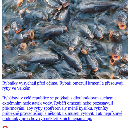
Rybníky vysychají před očima. Rybáři omezují krmení a přesouvají
ryby ve velkém
Rybářství v celé republice se potýkají s dlouhodobým suchem a
extrémním nedostatek vody. Rybáři omezují nebo pozastavují
přikrmování, aby ryby spotřebovaly méně kyslíku, rybníky
průběžně provzdušňují a několik už museli vylovit. Tak nepříznivé
podmínky pro chov ryb někteří z nich nepamatují.