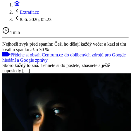
Extrafit.cz
8. 6. 2026, 05:23
4 min
Nejhorší zvyk před spaním: Češi ho dělají každý večer a kazí si tím
kvalitu spánku až o 30 %
Přidejte si obsah Centrum.cz do oblíbených zdrojů pro Google
hledání a Google zprávy
Skoro každý to zná. Lehnete si do postele, zhasnete a ještě
naposledy […]