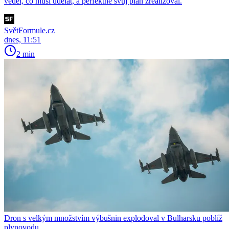
věděl, co musí udělat, a perfektně svůj plán zrealizoval.
SvětFormule.cz
dnes, 11:51
2 min
Dron s velkým množstvím výbušnin explodoval v Bulharsku poblíž
plynovodu