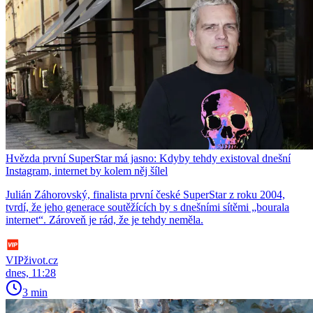
Hvězda první SuperStar má jasno: Kdyby tehdy existoval dnešní
Instagram, internet by kolem něj šílel
Julián Záhorovský, finalista první české SuperStar z roku 2004,
tvrdí, že jeho generace soutěžících by s dnešními sítěmi „bourala
internet“. Zároveň je rád, že je tehdy neměla.
VIPživot.cz
dnes, 11:28
3 min