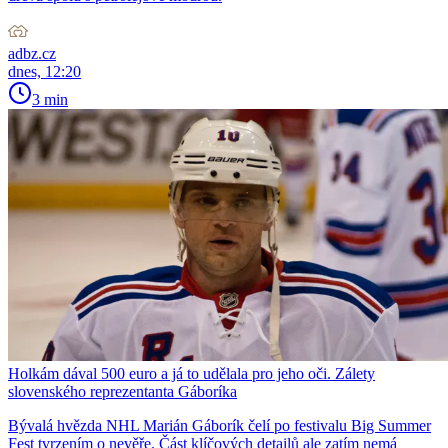
adbz.cz
dnes, 12:20
3 min
Holkám dával 500 euro a já to udělala pro jeho oči. Zálety
slovenského reprezentanta Gáboríka
Bývalá hvězda NHL Marián Gáborík čelí po festivalu Big Summer
Fest tvrzením o nevěře. Část klíčových detailů ale zatím nemá