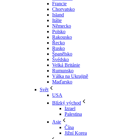
Francie
Chorvatsko
Island
Itálie
Německo
Polsko
Rakousko
Řecko
Rusko
Španělsko
Švédsko
Velká Británie
Rumunsko
Válka na Ukrajině
Maďarsko
Svět
USA
Blízký východ
Izrael
Palestina
Asie
Čína
Jižní Korea