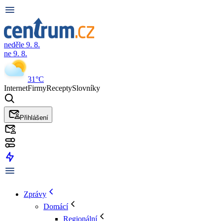
neděle 9. 8.
ne 9. 8.
31°C
Internet
Firmy
Recepty
Slovníky
Přihlášení
Zprávy
Domácí
Regionální