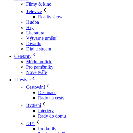
Filmy & kino
Televize
Reality show
Hudba
Hry
Literatura
Výtvarné umění
Divadlo
Digi a stream
Celebrity
Módní policie
Pro pamětníky
Nové tváře
Lifestyle
Cestování
Destinace
Rady na cesty
Bydlení
Interiery
Rady do domu
DIY
Pro kutily