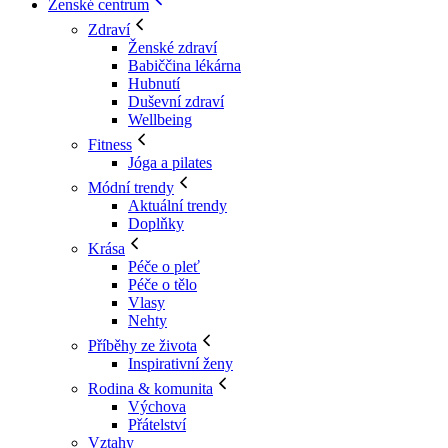
Ženské centrum
Zdraví
Ženské zdraví
Babiččina lékárna
Hubnutí
Duševní zdraví
Wellbeing
Fitness
Jóga a pilates
Módní trendy
Aktuální trendy
Doplňky
Krása
Péče o pleť
Péče o tělo
Vlasy
Nehty
Příběhy ze života
Inspirativní ženy
Rodina & komunita
Výchova
Přátelství
Vztahy