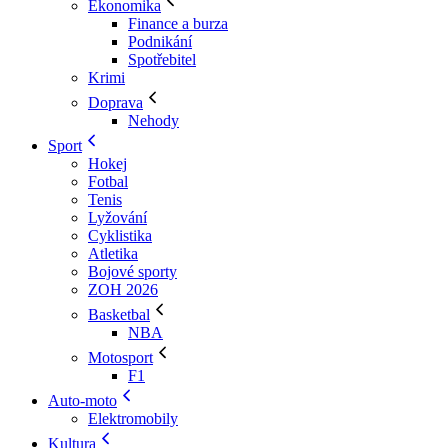
Ekonomika
Finance a burza
Podnikání
Spotřebitel
Krimi
Doprava
Nehody
Sport
Hokej
Fotbal
Tenis
Lyžování
Cyklistika
Atletika
Bojové sporty
ZOH 2026
Basketbal
NBA
Motosport
F1
Auto-moto
Elektromobily
Kultura