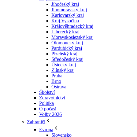
Jihočeský kraj
Jihomoravský kraj
Karlovarský kraj
Kraj Vysočina
Králověhradecký kraj
Liberecký kraj
Moravskoslezský kraj
Olomoucký kraj
Pardubický kraj
Plzeňský kraj
Středočeský kraj
Ústecký kraj
Zlínský kraj
Praha
Brno
Ostrava
Školství
Zdravotnictví
Politika
O počasí
Volby 2026
Zahraničí
Evropa
Slovensko