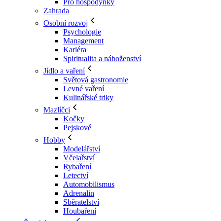
Pro hospodyňky
Zahrada
Osobní rozvoj
Psychologie
Management
Kariéra
Spiritualita a náboženství
Jídlo a vaření
Světová gastronomie
Levné vaření
Kulinářské triky
Mazlíčci
Kočky
Pejskové
Hobby
Modelářství
Včelařství
Rybaření
Letectví
Automobilismus
Adrenalin
Sběratelství
Houbaření