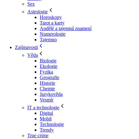
Sex
Astrologie
Horoskopy
Tarot a karty
Andělé a tajemná znamení
Numerologie
Tajemno
Zajímavosti
Věda
Biologie
Ekologie
Fyzika
Geografie
Historie
Chemie
Jazykověda
Vesmír
IT a technologie
Digital
Mobil
Technologie
Trendy
True crime