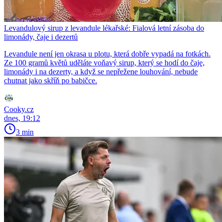
Levandulový sirup z levandule lékařské: Fialová letní zásoba do
limonády, čaje i dezertů
Levandule není jen okrasa u plotu, která dobře vypadá na fotkách.
Ze 100 gramů květů uděláte voňavý sirup, který se hodí do čaje,
limonády i na dezerty, a když se nepřežene louhování, nebude
chutnat jako skříň po babičce.
Cooky.cz
dnes, 19:12
3 min