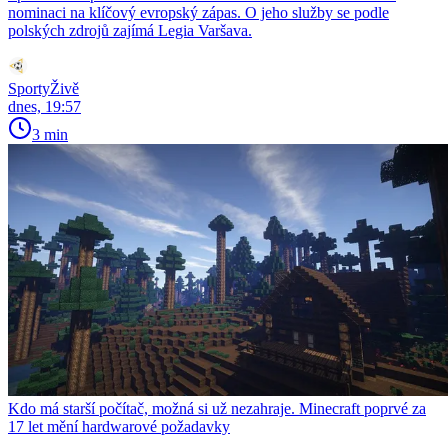
nominaci na klíčový evropský zápas. O jeho služby se podle
polských zdrojů zajímá Legia Varšava.
SportyŽivě
dnes, 19:57
3 min
Kdo má starší počítač, možná si už nezahraje. Minecraft poprvé za
17 let mění hardwarové požadavky