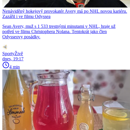
Nenáviděný hokejový provokatér Avery má po NHL novou kariéru.
Zazářil i ve filmu Odyssea
Sean Avery, muž s 1 533 trestnými minutami v NHL, hraje už
potřetí ve filmu Christophera Nolana. Tentokrát jako člen
Odysseovy posádky.
SportyŽivě
dnes, 19:17
4 min