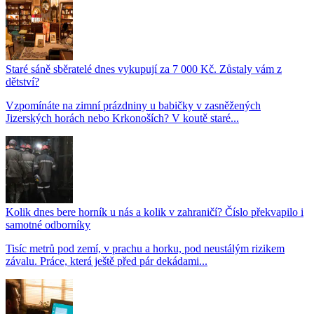
Staré sáně sběratelé dnes vykupují za 7 000 Kč. Zůstaly vám z
dětství?
Vzpomínáte na zimní prázdniny u babičky v zasněžených
Jizerských horách nebo Krkonoších? V koutě staré...
Kolik dnes bere horník u nás a kolik v zahraničí? Číslo překvapilo i
samotné odborníky
Tisíc metrů pod zemí, v prachu a horku, pod neustálým rizikem
závalu. Práce, která ještě před pár dekádami...