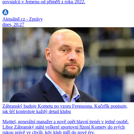
povstalců v Jemenu od příměří z roku 2022.
Aktuálně.cz - Zprávy
dnes, 20:27
Zábranský buduje Kometu po vzoru Fergusona. Kučeřík popisuje,
jak šéf kontroluje každý detail klubu
Majitel, generální manažer a nově opět hlavní trenér v jedné osobě.
Libor Zábranský stáhl veškeré sportovní řízení Komety do svých
rukou právě ve chvíli, kdy klub míří do nové éry.