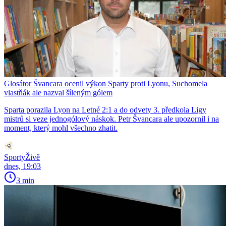
Glosátor Švancara ocenil výkon Sparty proti Lyonu, Suchomela
vlastňák ale nazval šíleným gólem
Sparta porazila Lyon na Letné 2:1 a do odvety 3. předkola Ligy
mistrů si veze jednogólový náskok. Petr Švancara ale upozornil i na
moment, který mohl všechno zhatit.
SportyŽivě
dnes, 19:03
3 min