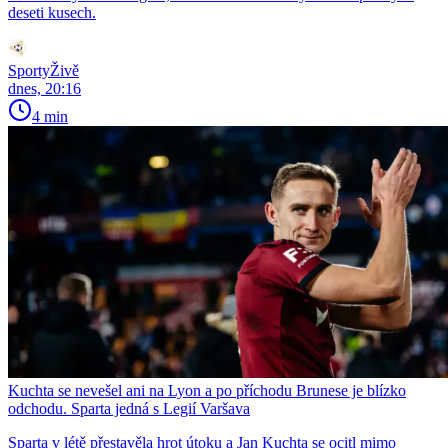
deseti kusech.
SportyŽivě
dnes, 20:16
4 min
Kuchta se nevešel ani na Lyon a po příchodu Brunese je blízko
odchodu. Sparta jedná s Legií Varšava
Sparta v létě přestavěla hrot útoku a Jan Kuchta se ocitl mimo