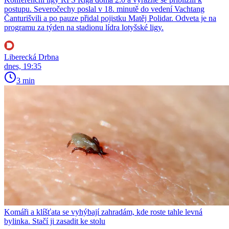
postupu. Severočechy poslal v 18. minutě do vedení Vachtang
Čanturišvili a po pauze přidal pojistku Matěj Polidar. Odveta je na
programu za týden na stadionu lídra lotyšské ligy.
Liberecká Drbna
dnes, 19:35
3 min
Komáři a klíšťata se vyhýbají zahradám, kde roste tahle levná
bylinka. Stačí ji zasadit ke stolu