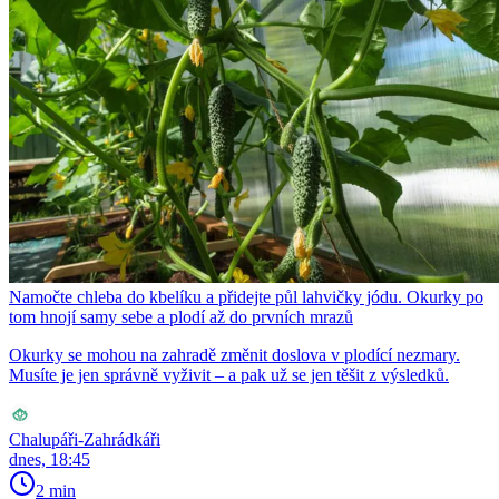
Namočte chleba do kbelíku a přidejte půl lahvičky jódu. Okurky po
tom hnojí samy sebe a plodí až do prvních mrazů
Okurky se mohou na zahradě změnit doslova v plodící nezmary.
Musíte je jen správně vyživit – a pak už se jen těšit z výsledků.
Chalupáři-Zahrádkáři
dnes, 18:45
2 min