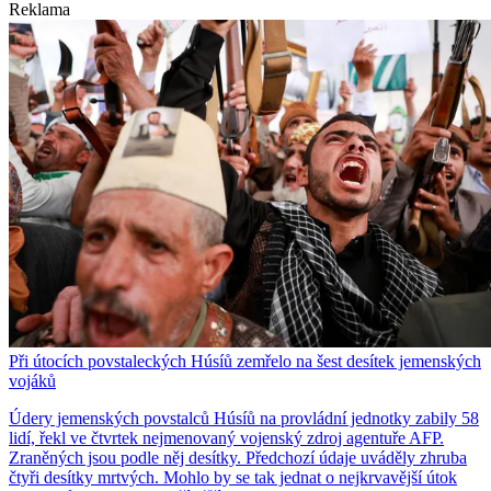
Reklama
Při útocích povstaleckých Húsíů zemřelo na šest desítek jemenských
vojáků
Údery jemenských povstalců Húsíů na provládní jednotky zabily 58
lidí, řekl ve čtvrtek nejmenovaný vojenský zdroj agentuře AFP.
Zraněných jsou podle něj desítky. Předchozí údaje uváděly zhruba
čtyři desítky mrtvých. Mohlo by se tak jednat o nejkrvavější útok