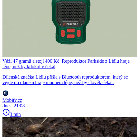
Váží 47 gramů a stojí 400 Kč. Reproduktor Parkside z Lidlu hraje
lépe, než by kdokoliv čekal
Dílenská značka Lidlu přišla s Bluetooth reproduktorem, který se
vejde do dlaně a hraje mnohem lépe, než by člověk čekal.
Mobify.cz
dnes, 21:08
3 min