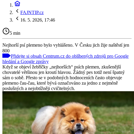
FAJNTIP.cz
16. 5. 2026, 17:46
5 min
Nejhorší psí plemeno bylo vyhlášeno. V Česku jich žije naštěstí jen
800
Přidejte si obsah Centrum.cz do oblíbených zdrojů pro Google
hledání a Google zprávy
Když se objeví žebříčky „nejhorších“ psích plemen, zkušenější
chovatelé většinou jen kroutí hlavou. Žádný pes totiž není špatný
sám o sobě. Přesto se v podobných hodnoceních často objevuje
plemeno čau-čau, které bývá označováno za jedno z nejméně
poslušných a nejobtížněji cvičitelných.