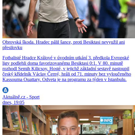
Obrovská škoda. Hradec pálil šance, proti Besiktasi nevyužil ani
přesilovku
Fotbalisté Hradce Králové v úvodním utkání 3. předkola Evropské
ligy podlehli doma favorizovanému Besiktasi 0:1. V 80. minutě
rozhodl Semih Kilicsoy. Hosté, v jejichž základní sestavě nastoupil
český křídelník Václav Černý, hráli od 71. minuty bez vyloučeného
Kassouma Ouattary. Odveta je na programu za týden v Istanbulu.
Aktuálně.cz - Sport
dnes, 19:05