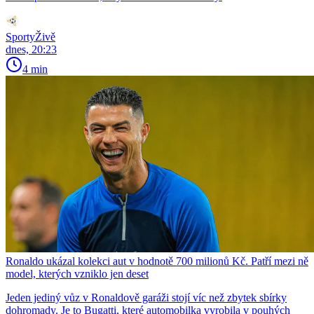
SportyŽivě
dnes, 20:23
4 min
Ronaldo ukázal kolekci aut v hodnotě 700 milionů Kč. Patří mezi ně
model, kterých vzniklo jen deset
Jeden jediný vůz v Ronaldově garáži stojí víc než zbytek sbírky
dohromady. Je to Bugatti, které automobilka vyrobila v pouhých