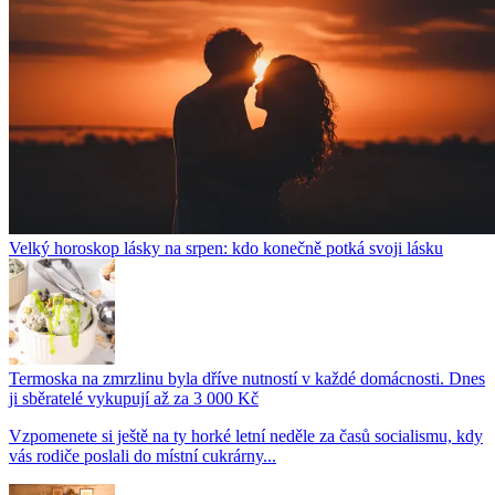
Velký horoskop lásky na srpen: kdo konečně potká svoji lásku
Termoska na zmrzlinu byla dříve nutností v každé domácnosti. Dnes
ji sběratelé vykupují až za 3 000 Kč
Vzpomenete si ještě na ty horké letní neděle za časů socialismu, kdy
vás rodiče poslali do místní cukrárny...