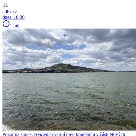
adbz.cz
dnes, 18:30
1 min
Pozor na sinice. Hygienici varují před koupáním v části Nových