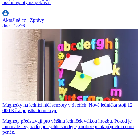
noční teploty na pobřeží.
Aktuálně.cz - Zprávy
dnes, 18:36
Magnetky na lednici ničí senzory v dveřích. Nová lednička stojí 12
000 Kč a pojistka to nekryje
Magnety představují pro většinu ledniček velkou hrozbu. Pokud je
tam máte i vy, raději je rychle sundejte, protože jinak přijdete o plno
peněz.