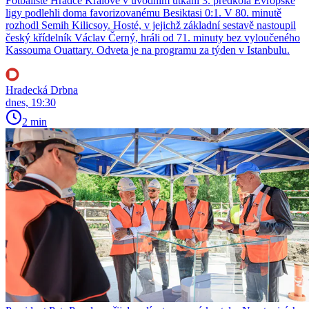
Fotbalisté Hradce Králové v úvodním utkání 3. předkola Evropské
ligy podlehli doma favorizovanému Besiktasi 0:1. V 80. minutě
rozhodl Semih Kilicsoy. Hosté, v jejichž základní sestavě nastoupil
český křídelník Václav Černý, hráli od 71. minuty bez vyloučeného
Kassouma Ouattary. Odveta je na programu za týden v Istanbulu.
Hradecká Drbna
dnes, 19:30
2 min