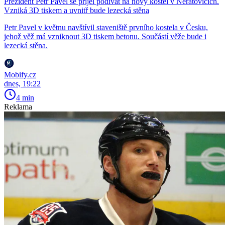
Prezident Petr Pavel se přijel podívat na nový kostel v Neratovicích.
Vzniká 3D tiskem a uvnitř bude lezecká stěna
Petr Pavel v květnu navštívil staveniště prvního kostela v Česku,
jehož věž má vzniknout 3D tiskem betonu. Součástí věže bude i
lezecká stěna.
Mobify.cz
dnes, 19:22
4 min
Reklama