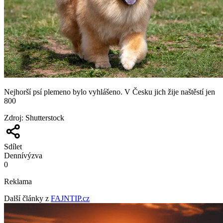
Nejhorší psí plemeno bylo vyhlášeno. V Česku jich žije naštěstí jen
800
Zdroj
:
Shutterstock
Sdílet
Denní
výzva
0
Reklama
Další články z
FAJNTIP.cz