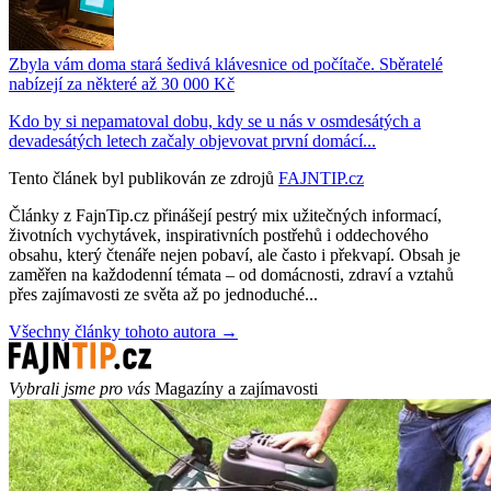
Zbyla vám doma stará šedivá klávesnice od počítače. Sběratelé
nabízejí za některé až 30 000 Kč
Kdo by si nepamatoval dobu, kdy se u nás v osmdesátých a
devadesátých letech začaly objevovat první domácí...
Tento článek byl publikován ze zdrojů
FAJNTIP.cz
Články z FajnTip.cz přinášejí pestrý mix užitečných informací,
životních vychytávek, inspirativních postřehů i oddechového
obsahu, který čtenáře nejen pobaví, ale často i překvapí. Obsah je
zaměřen na každodenní témata – od domácnosti, zdraví a vztahů
přes zajímavosti ze světa až po jednoduché...
Všechny články tohoto autora →
Vybrali jsme pro vás
Magazíny a zajímavosti