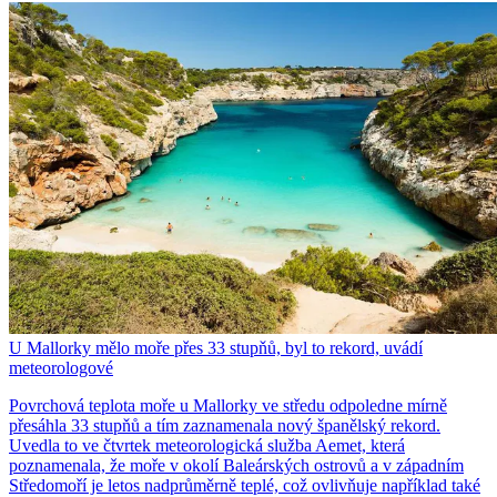
U Mallorky mělo moře přes 33 stupňů, byl to rekord, uvádí
meteorologové
Povrchová teplota moře u Mallorky ve středu odpoledne mírně
přesáhla 33 stupňů a tím zaznamenala nový španělský rekord.
Uvedla to ve čtvrtek meteorologická služba Aemet, která
poznamenala, že moře v okolí Baleárských ostrovů a v západním
Středomoří je letos nadprůměrně teplé, což ovlivňuje například také