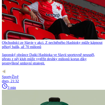
Obchodníci ze Slavie v akci. Z nechtěného Hashioky může kápnout
pěkný balík, až 70 milionů
Japonský obránce Daiki Hashioka ve Slavii sportovně neuspěl,
přesto z něj klub může vytěžit desítky milionů korun díky
promyšlené smluvní strategii.
SportyŽivě
dnes, 21:32
3 min