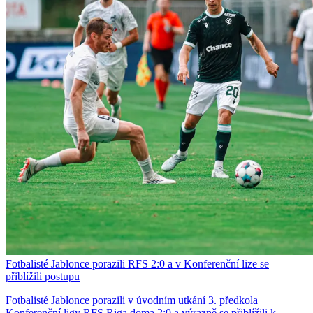
Fotbalisté Jablonce porazili RFS 2:0 a v Konferenční lize se
přiblížili postupu
Fotbalisté Jablonce porazili v úvodním utkání 3. předkola
Konferenční ligy RFS Riga doma 2:0 a výrazně se přiblížili k