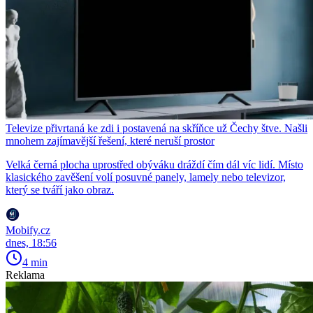
Televize přivrtaná ke zdi i postavená na skříňce už Čechy štve. Našli
mnohem zajímavější řešení, které neruší prostor
Velká černá plocha uprostřed obýváku dráždí čím dál víc lidí. Místo
klasického zavěšení volí posuvné panely, lamely nebo televizor,
který se tváří jako obraz.
Mobify.cz
dnes, 18:56
4 min
Reklama