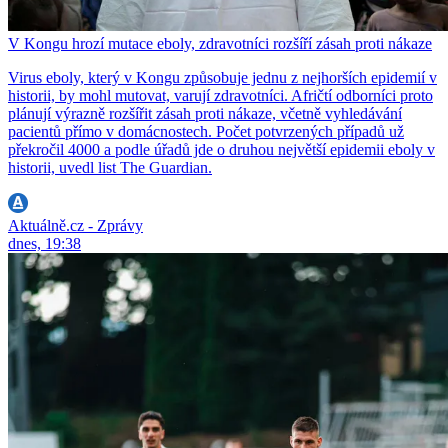
V Kongu hrozí mutace eboly, zdravotníci rozšíří zásah proti nákaze
Virus eboly, který v Kongu způsobuje jednu z nejhorších epidemií v
historii, by mohl mutovat, varují zdravotníci. Afričtí odborníci proto
plánují výrazně rozšířit zásah proti nákaze, včetně vyhledávání
pacientů přímo v domácnostech. Počet potvrzených případů už
překročil 4000 a podle úřadů jde o druhou největší epidemii eboly v
historii, uvedl list The Guardian.
Aktuálně.cz - Zprávy
dnes, 19:38