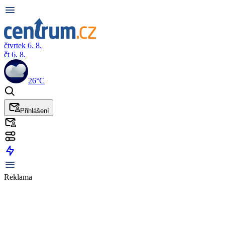
čtvrtek 6. 8.
čt 6. 8.
26°C
Přihlášení
Reklama