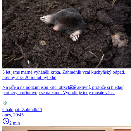
5 let jsme marně vyháněli krtka. Zahradník vzal kuchyňský odpad,
noviny a za 20 minut byl klid
Na jaře a na podzim jsou krtci obzvláště aktivní, protože si hledají
partnery a připravují se na zimu. Vypudit je tedy musíte včas.
Chalupáři-Zahrádkáři
dnes, 20:45
2 min