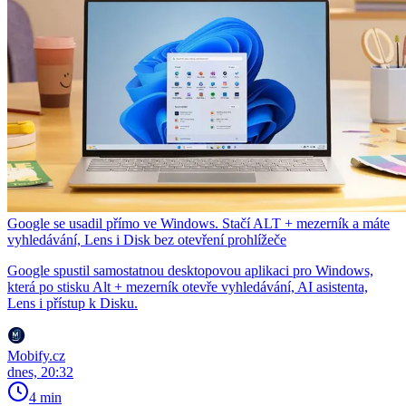
Google se usadil přímo ve Windows. Stačí ALT + mezerník a máte
vyhledávání, Lens i Disk bez otevření prohlížeče
Google spustil samostatnou desktopovou aplikaci pro Windows,
která po stisku Alt + mezerník otevře vyhledávání, AI asistenta,
Lens i přístup k Disku.
Mobify.cz
dnes, 20:32
4 min