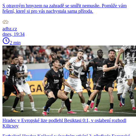
S otravným hmyzem na zahradě se smířit nemusíte. Pomůže vám
řešení, které si pro vás nachystala sama příroda.
adbz.cz
dnes, 19:34
2 min
Hradec v Evropské lize podlehl Besiktasi 0:1, v oslabení rozhodl
Kilicsoy