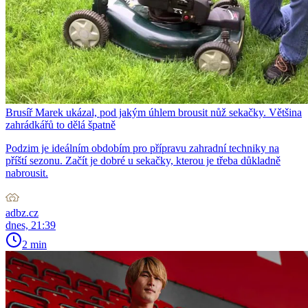
Brusíř Marek ukázal, pod jakým úhlem brousit nůž sekačky. Většina
zahrádkářů to dělá špatně
Podzim je ideálním obdobím pro přípravu zahradní techniky na
příští sezonu. Začít je dobré u sekačky, kterou je třeba důkladně
nabrousit.
adbz.cz
dnes, 21:39
2 min