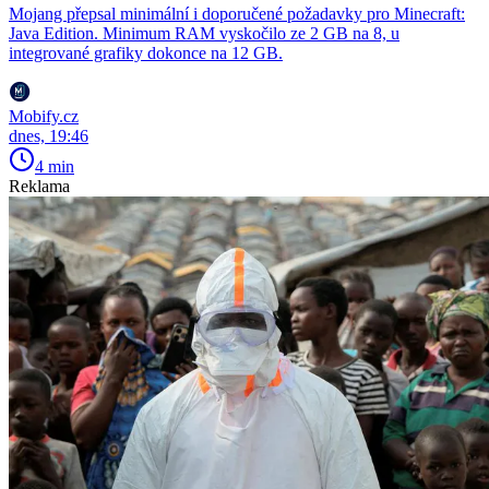
Mojang přepsal minimální i doporučené požadavky pro Minecraft:
Java Edition. Minimum RAM vyskočilo ze 2 GB na 8, u
integrované grafiky dokonce na 12 GB.
Mobify.cz
dnes, 19:46
4 min
Reklama