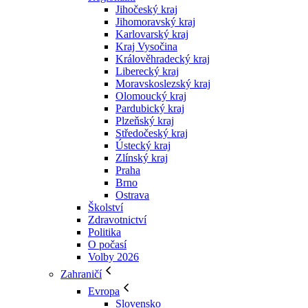
Jihočeský kraj
Jihomoravský kraj
Karlovarský kraj
Kraj Vysočina
Králověhradecký kraj
Liberecký kraj
Moravskoslezský kraj
Olomoucký kraj
Pardubický kraj
Plzeňský kraj
Středočeský kraj
Ústecký kraj
Zlínský kraj
Praha
Brno
Ostrava
Školství
Zdravotnictví
Politika
O počasí
Volby 2026
Zahraničí
Evropa
Slovensko