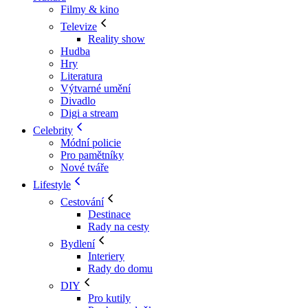
Filmy & kino
Televize
Reality show
Hudba
Hry
Literatura
Výtvarné umění
Divadlo
Digi a stream
Celebrity
Módní policie
Pro pamětníky
Nové tváře
Lifestyle
Cestování
Destinace
Rady na cesty
Bydlení
Interiery
Rady do domu
DIY
Pro kutily