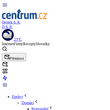
čtvrtek 6. 8.
čt 6. 8.
23°C
Internet
Firmy
Recepty
Slovníky
Přihlášení
Zprávy
Domácí
Regionální