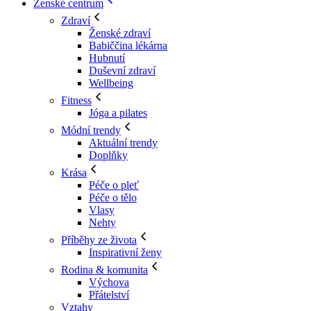
Ženské centrum
Zdraví
Ženské zdraví
Babiččina lékárna
Hubnutí
Duševní zdraví
Wellbeing
Fitness
Jóga a pilates
Módní trendy
Aktuální trendy
Doplňky
Krása
Péče o pleť
Péče o tělo
Vlasy
Nehty
Příběhy ze života
Inspirativní ženy
Rodina & komunita
Výchova
Přátelství
Vztahy