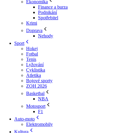
Ekonomika
Finance a burza
Podnikání
Spotřebitel
Krimi
Doprava
Nehody
Sport
Hokej
Fotbal
Tenis
Lyžování
Cyklistika
Atletika
Bojové sporty
ZOH 2026
Basketbal
NBA
Motosport
F1
Auto-moto
Elektromobily
Kultura