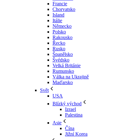
Francie
Chorvatsko
Island
Itálie
Německo
Polsko
Rakousko
Řecko
Rusko
Španělsko
Švédsko
Velká Británie
Rumunsko
Válka na Ukrajině
Maďarsko
Svět
USA
Blízký východ
Izrael
Palestina
Asie
Čína
Jižní Korea