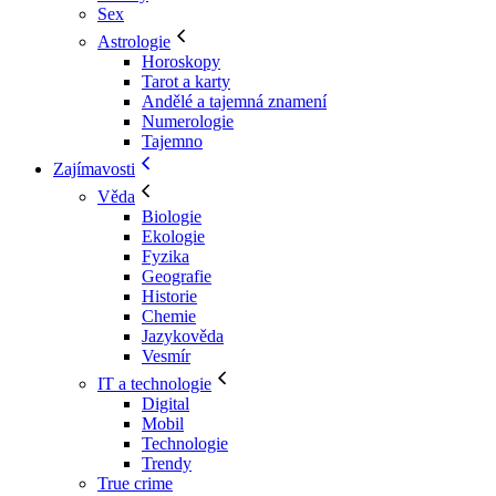
Sex
Astrologie
Horoskopy
Tarot a karty
Andělé a tajemná znamení
Numerologie
Tajemno
Zajímavosti
Věda
Biologie
Ekologie
Fyzika
Geografie
Historie
Chemie
Jazykověda
Vesmír
IT a technologie
Digital
Mobil
Technologie
Trendy
True crime