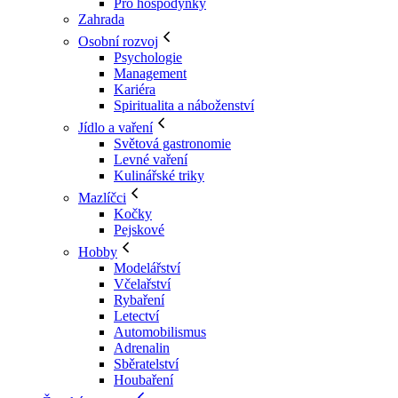
Pro hospodyňky
Zahrada
Osobní rozvoj
Psychologie
Management
Kariéra
Spiritualita a náboženství
Jídlo a vaření
Světová gastronomie
Levné vaření
Kulinářské triky
Mazlíčci
Kočky
Pejskové
Hobby
Modelářství
Včelařství
Rybaření
Letectví
Automobilismus
Adrenalin
Sběratelství
Houbaření