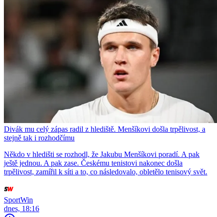
Divák mu celý zápas radil z hlediště. Menšíkovi došla trpělivost, a
stejně tak i rozhodčímu
Někdo v hledišti se rozhodl, že Jakubu Menšíkovi poradí. A pak
ještě jednou. A pak zase. Českému tenistovi nakonec došla
trpělivost, zamířil k síti a to, co následovalo, obletělo tenisový svět.
SportWin
dnes, 18:16