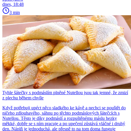
dnes, 18:48
3 min
Tyhle šátečky s podmáslím plněné Nutellou jsou tak jemné, že zmizí
z plechu během chvíle
Když potřebuji upéct něco sladkého ke kávě a nechci se pouštět do
ničeho zdlouhavého, sáhnu po těchto podmáslových šátečcích s
Nutellou. Těsto je díky podmáslí a rozpuštěnému máslu hezky
měkké, dobře se s ním pracuje a po upečení zůstává vláčné i druhý
den. Náplň je jednoduchá, ale přesně to na tom doma funguje