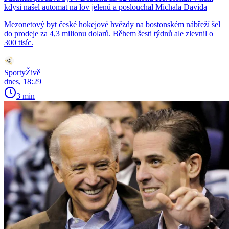
kdysi našel automat na lov jelenů a poslouchal Michala Davida
Mezonetový byt české hokejové hvězdy na bostonském nábřeží šel
do prodeje za 4,3 milionu dolarů. Během šesti týdnů ale zlevnil o
300 tisíc.
SportyŽivě
dnes, 18:29
3 min