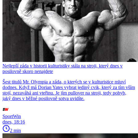
Nejlepší záda v historii kulturistiky stála na stroji, který dnes v
posilovně skoro nenajdete
Šest titulů Mr. Olympia a záda, o kterých se v kulturistice mluví
dodnes. Když má Dorian Yates vybrat jediný cvik, který za tím vším
stojí, nezaváhá ani vteřinu. Je jím pullover na stroji, tedy pohyb,
jaký dnes v běžné posilovně sotva uvidíte.
SportWin
dnes, 18:16
2 min