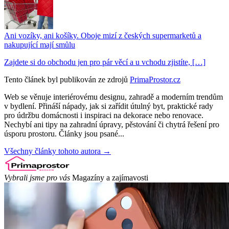
Ani vozíky, ani košíky. Oboje mizí z českých supermarketů a
nakupující mají smůlu
Zajdete si do obchodu jen pro pár věcí a u vchodu zjistíte, […]
Tento článek byl publikován ze zdrojů
PrimaProstor.cz
Web se věnuje interiérovému designu, zahradě a moderním trendům
v bydlení. Přináší nápady, jak si zařídit útulný byt, praktické rady
pro údržbu domácnosti i inspiraci na dekorace nebo renovace.
Nechybí ani tipy na zahradní úpravy, pěstování či chytrá řešení pro
úsporu prostoru. Články jsou psané...
Všechny články tohoto autora →
Vybrali jsme pro vás
Magazíny a zajímavosti