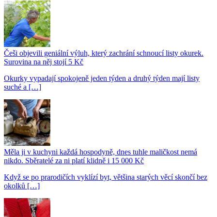
Češi objevili geniální výluh, který zachrání schnoucí listy okurek.
Surovina na něj stojí 5 Kč
Okurky vypadají spokojeně jeden týden a druhý týden mají listy
suché a […]
Měla ji v kuchyni každá hospodyně, dnes tuhle maličkost nemá
nikdo. Sběratelé za ni platí klidně i 15 000 Kč
Když se po prarodičích vyklízí byt, většina starých věcí skončí bez
okolků […]