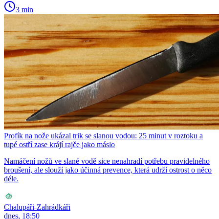
3 min
Profík na nože ukázal trik se slanou vodou: 25 minut v roztoku a
tupé ostří zase krájí rajče jako máslo
Namáčení nožů ve slané vodě sice nenahradí potřebu pravidelného
broušení, ale slouží jako účinná prevence, která udrží ostrost o něco
déle.
Chalupáři-Zahrádkáři
dnes, 18:50