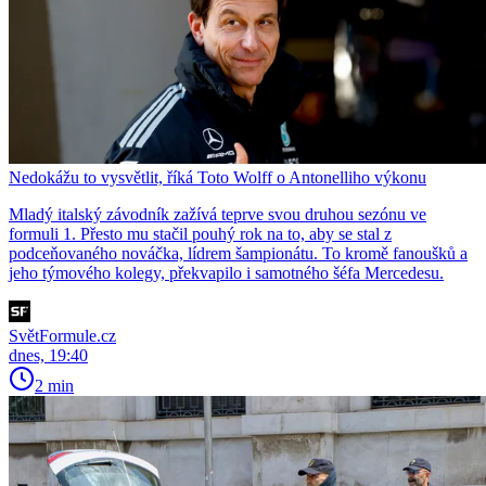
Nedokážu to vysvětlit, říká Toto Wolff o Antonelliho výkonu
Mladý italský závodník zažívá teprve svou druhou sezónu ve
formuli 1. Přesto mu stačil pouhý rok na to, aby se stal z
podceňovaného nováčka, lídrem šampionátu. To kromě fanoušků a
jeho týmového kolegy, překvapilo i samotného šéfa Mercedesu.
SvětFormule.cz
dnes, 19:40
2 min