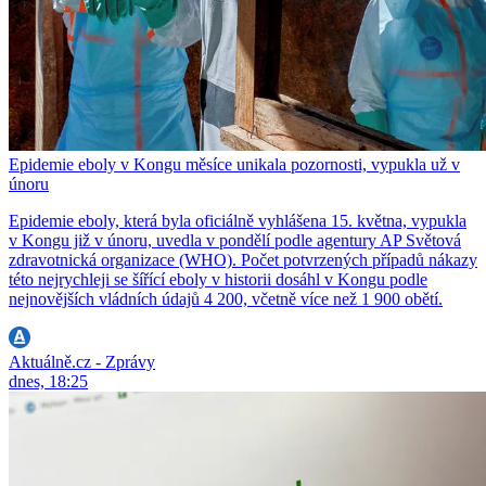
Epidemie eboly v Kongu měsíce unikala pozornosti, vypukla už v
únoru
Epidemie eboly, která byla oficiálně vyhlášena 15. května, vypukla
v Kongu již v únoru, uvedla v pondělí podle agentury AP Světová
zdravotnická organizace (WHO). Počet potvrzených případů nákazy
této nejrychleji se šířící eboly v historii dosáhl v Kongu podle
nejnovějších vládních údajů 4 200, včetně více než 1 900 obětí.
Aktuálně.cz - Zprávy
dnes, 18:25