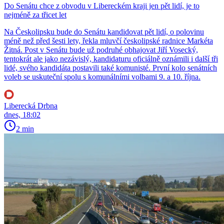
Do Senátu chce z obvodu v Libereckém kraji jen pět lidí, je to
nejméně za třicet let
Na Českolipsku bude do Senátu kandidovat pět lidí, o polovinu
méně než před šesti lety, řekla mluvčí českolipské radnice Markéta
Žitná. Post v Senátu bude už podruhé obhajovat Jiří Vosecký,
tentokrát ale jako nezávislý, kandidaturu oficiálně oznámili i další tři
lidé, svého kandidáta postavili také komunisté. První kolo senátních
voleb se uskuteční spolu s komunálními volbami 9. a 10. října.
Liberecká Drbna
dnes, 18:02
2 min