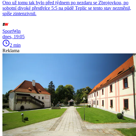
Ono už tomu tak bylo před týdnem po nezdaru se Zbrojovkou, po
sobotní divoké přestřelce 5:5 na půdě Teplic se tento stav nezměnil,
spíše zintenzivnil.
SportWin
dnes, 19:05
2 min
Reklama