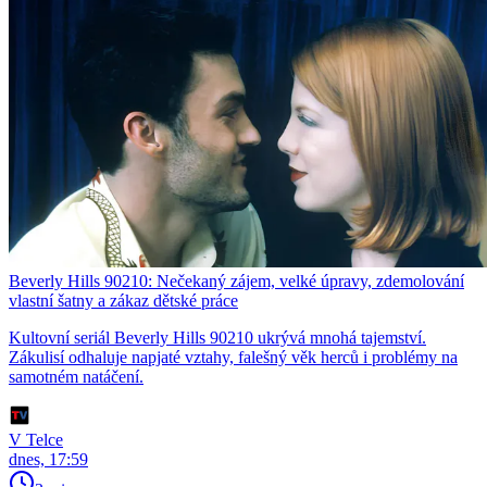
Beverly Hills 90210: Nečekaný zájem, velké úpravy, zdemolování
vlastní šatny a zákaz dětské práce
Kultovní seriál Beverly Hills 90210 ukrývá mnohá tajemství.
Zákulisí odhaluje napjaté vztahy, falešný věk herců i problémy na
samotném natáčení.
V Telce
dnes, 17:59