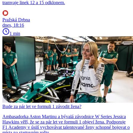
tramvaje linek 12 a 15 odklonem.
Pražská Drbna
dnes, 18:16
1 min
Bude za pár let ve formuli 1 závodit žena?
Ambasadorka Aston Martinu a bývalá závodnice W Series Jessica
Hawkins věří, že se za pár let ve formuli 1 objeví žena. Podporuje
F1 Academy v úsilí vychovávat talentované ženy schopné bojovat o
místa na startovním roštu.