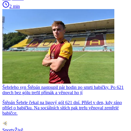
2 min
Šebrleho syn Štěpán nastoupil pár hodin po smrti babičky. Po 621
dnech bez gólu trefil přímák a věnoval ho jí
Štěpán Šebrle čekal na ligový gól 621 dní. Přišel v den, kdy ráno
přišel o babičku. Na sociálních sítích pak trefu věnoval zemřelé
babičce.
SportyŽivě