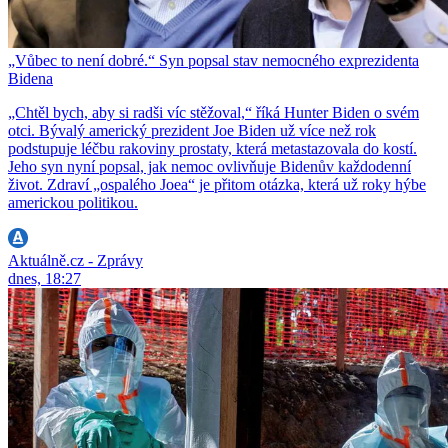
„Vůbec to není dobré.“ Syn popsal stav nemocného exprezidenta
Bidena
„Chtěl bych, aby si radši víc stěžoval,“ říká Hunter Biden o svém
otci. Bývalý americký prezident Joe Biden už více než rok
podstupuje léčbu rakoviny prostaty, která metastazovala do kostí.
Jeho syn nyní popsal, jak nemoc ovlivňuje Bidenův každodenní
život. Zdraví „ospalého Joea“ je přitom otázka, která už roky hýbe
americkou politikou.
Aktuálně.cz - Zprávy
dnes, 18:27