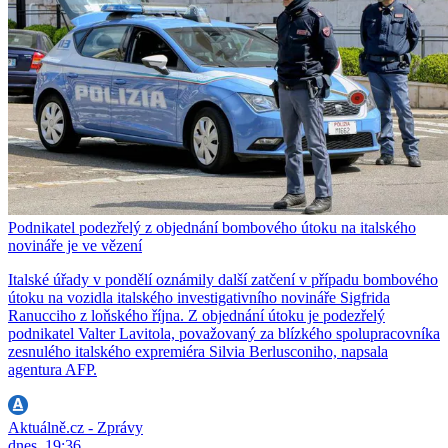
Podnikatel podezřelý z objednání bombového útoku na italského
novináře je ve vězení
Italské úřady v pondělí oznámily další zatčení v případu bombového
útoku na vozidla italského investigativního novináře Sigfrida
Ranucciho z loňského října. Z objednání útoku je podezřelý
podnikatel Valter Lavitola, považovaný za blízkého spolupracovníka
zesnulého italského expremiéra Silvia Berlusconiho, napsala
agentura AFP.
Aktuálně.cz - Zprávy
dnes, 19:36