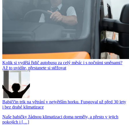
Kolik si vydělá řidič autobusu za celý měsíc i s nočními směnami?
Až to uvidíte, přestanete si stěžovat
Babiččin trik na větrání v největším horku. Fungoval už před 30 lety
i bez drahé klimatizace
Naše babičky žádnou klimatizaci doma neměly, a přesto v jejich
pokojích i […]