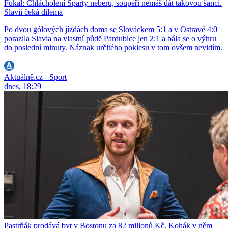
Fukal: Chlácholení Sparty neberu, soupeři nemáš dát takovou šanci.
Slavii čeká dilema
Po dvou gólových jízdách doma se Slováckem 5:1 a v Ostravě 4:0
porazila Slavia na vlastní půdě Pardubice jen 2:1 a bála se o výhru
do poslední minuty. Náznak určitého poklesu v tom ovšem nevidím.
Aktuálně.cz - Sport
dnes, 18:29
Pastrňák prodává byt v Bostonu za 82 milionů Kč. Kohák v něm