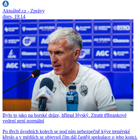
Aktuálně.cz - Zprávy
dnes, 19:14
Bylo to jako na horské dráze, hřímal Hyský. Ztratit tříbrankové
vedení není normální
Po třech úvodních kolech se pod ním nebezpečně kýve trenérské
křeslo a v médiích se objevují čím dál častěji spekulace o jeho konci.