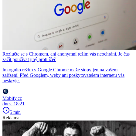
Rozlučte se s Chromem, ani anonymní režim vás neochrání. Je čas
začít používat jiný prohlížeč
Inkognito režim v Google Chrome maže stopy jen na vašem
zařízení. Před Googlem, weby ani poskytovatelem internetu vás
neskryje.
Mobify.cz
dnes, 18:21
5 min
Reklama