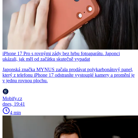
iPhone 17 Pro s rovnými zády bez hrbu fotoaparátu. Japonci
ukázali, jak měl od začátku skutečně vypadat
Japonská značka MYNUS začala prodávat polykarbonátový panel,
který z telefonu iPhone 17 odstraníte vystouplé kamery a promění je
v jednu rovnou plochu.
Mobify.cz
dnes, 19:41
4 min