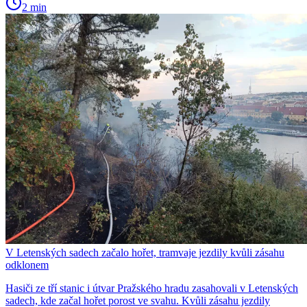
2 min
V Letenských sadech začalo hořet, tramvaje jezdily kvůli zásahu
odklonem
Hasiči ze tří stanic i útvar Pražského hradu zasahovali v Letenských
sadech, kde začal hořet porost ve svahu. Kvůli zásahu jezdily