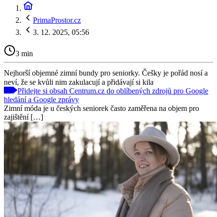
PrimaProstor.cz
3. 12. 2025, 05:56
3 min
Nejhorší objemné zimní bundy pro seniorky. Češky je pořád nosí a
neví, že se kvůli nim zakulacují a přidávají si kila
Přidejte si obsah Centrum.cz do oblíbených zdrojů pro Google
hledání a Google zprávy
Zimní móda je u českých seniorek často zaměřena na objem pro
zajištění […]