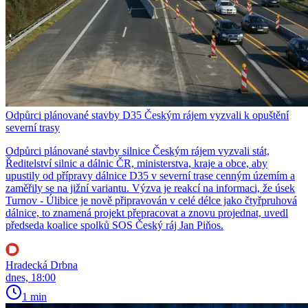
Odpůrci plánované stavby D35 Českým rájem vyzvali k opuštění
severní trasy
Odpůrci plánované stavby silnice Českým rájem vyzvali stát,
Ředitelství silnic a dálnic ČR, ministerstva, kraje a obce, aby
upustily od přípravy dálnice D35 v severní trase cenným územím a
zaměřily se na jižní variantu. Výzva je reakcí na informaci, že úsek
Turnov - Úlibice je nově připravován v celé délce jako čtyřpruhová
dálnice, to znamená projekt přepracovat a znovu projednat, uvedl
předseda koalice spolků SOS Český ráj Jan Piňos.
Hradecká Drbna
dnes, 18:00
1 min