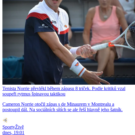
Tenista Norrie převlékl během zápasu 8 triček. Podle kritiků vzal
soupeři rytmus špinavou taktikou
Cameron Norrie otočil zápas s de Minaurem v Montrealu a
postoupil dál. Na sociálních sítích se ale řeší hlavně jeho šatník.
SportyŽivě
dnes, 19:01