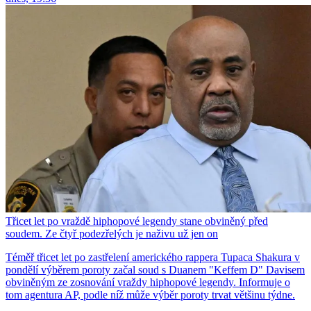
Třicet let po vraždě hiphopové legendy stane obviněný před
soudem. Ze čtyř podezřelých je naživu už jen on
Téměř třicet let po zastřelení amerického rappera Tupaca Shakura v
pondělí výběrem poroty začal soud s Duanem "Keffem D" Davisem
obviněným ze zosnování vraždy hiphopové legendy. Informuje o
tom agentura AP, podle níž může výběr poroty trvat většinu týdne.