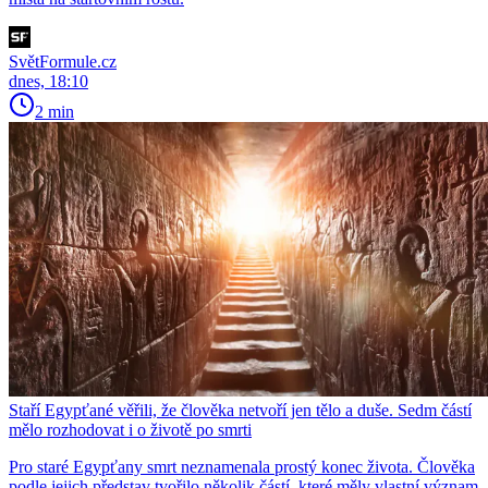
SvětFormule.cz
dnes, 18:10
2 min
Staří Egypťané věřili, že člověka netvoří jen tělo a duše. Sedm částí
mělo rozhodovat i o životě po smrti
Pro staré Egypťany smrt neznamenala prostý konec života. Člověka
podle jejich představ tvořilo několik částí, které měly vlastní význam