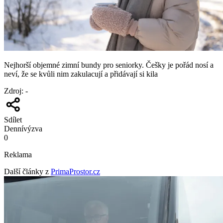
Nejhorší objemné zimní bundy pro seniorky. Češky je pořád nosí a
neví, že se kvůli nim zakulacují a přidávají si kila
Zdroj
:
-
Sdílet
Denní
výzva
0
Reklama
Další články z
PrimaProstor.cz