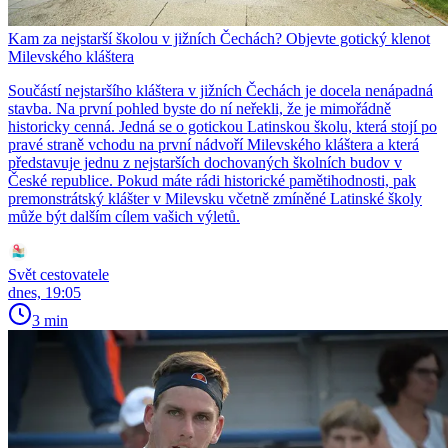
Kam za nejstarší školou v jižních Čechách? Objevte gotický klenot
Milevského kláštera
Součástí nejstaršího kláštera v jižních Čechách je docela nenápadná
stavba. Na první pohled byste do ní neřekli, že je mimořádně
historicky cenná. Jedná se o gotickou Latinskou školu, která stojí po
pravé straně vchodu na první nádvoří Milevského kláštera a která
představuje jednu z nejstarších dochovaných školních budov v
České republice. Pokud máte rádi historické pamětihodnosti, pak
premonstrátský klášter v Milevsku včetně zmíněné Latinské školy
může být dalším cílem vašich výletů.
Svět cestovatele
dnes, 19:05
3 min