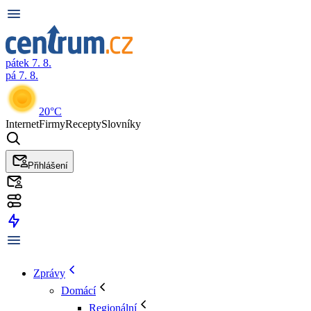
pátek 7. 8.
pá 7. 8.
20°C
Internet
Firmy
Recepty
Slovníky
Přihlášení
Zprávy
Domácí
Regionální