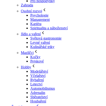
Pro hospodyňky
Zahrada
Osobní rozvoj
Psychologie
Management
Kariéra
Spiritualita a náboženství
Jídlo a vaření
Světová gastronomie
Levné vaření
Kulinářské triky
Mazlíčci
Kočky
Pejskové
Hobby
Modelářství
Včelařství
Rybaření
Letectví
Automobilismus
Adrenalin
Sběratelství
Houbaření