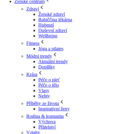
Ženské centrum
Zdraví
Ženské zdraví
Babiččina lékárna
Hubnutí
Duševní zdraví
Wellbeing
Fitness
Jóga a pilates
Módní trendy
Aktuální trendy
Doplňky
Krása
Péče o pleť
Péče o tělo
Vlasy
Nehty
Příběhy ze života
Inspirativní ženy
Rodina & komunita
Výchova
Přátelství
Vztahy