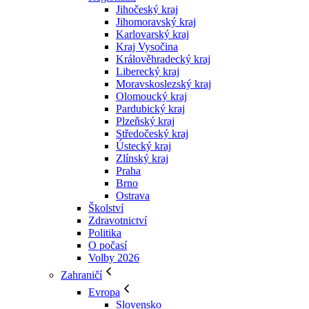
Jihočeský kraj
Jihomoravský kraj
Karlovarský kraj
Kraj Vysočina
Králověhradecký kraj
Liberecký kraj
Moravskoslezský kraj
Olomoucký kraj
Pardubický kraj
Plzeňský kraj
Středočeský kraj
Ústecký kraj
Zlínský kraj
Praha
Brno
Ostrava
Školství
Zdravotnictví
Politika
O počasí
Volby 2026
Zahraničí
Evropa
Slovensko