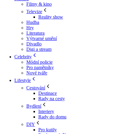
Filmy & kino
Televize
Reality show
Hudba
Hry
Literatura
Výtvarné umění
Divadlo
Digi a stream
Celebrity
Módní policie
Pro pamětníky
Nové tváře
Lifestyle
Cestování
Destinace
Rady na cesty
Bydlení
Interiery
Rady do domu
DIY
Pro kutily