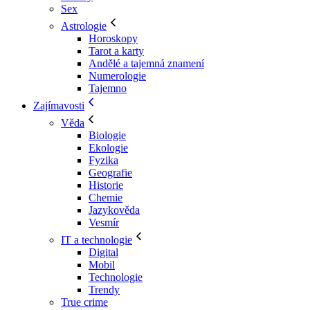
Sex
Astrologie
Horoskopy
Tarot a karty
Andělé a tajemná znamení
Numerologie
Tajemno
Zajímavosti
Věda
Biologie
Ekologie
Fyzika
Geografie
Historie
Chemie
Jazykověda
Vesmír
IT a technologie
Digital
Mobil
Technologie
Trendy
True crime