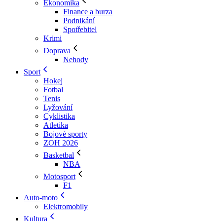
Ekonomika
Finance a burza
Podnikání
Spotřebitel
Krimi
Doprava
Nehody
Sport
Hokej
Fotbal
Tenis
Lyžování
Cyklistika
Atletika
Bojové sporty
ZOH 2026
Basketbal
NBA
Motosport
F1
Auto-moto
Elektromobily
Kultura