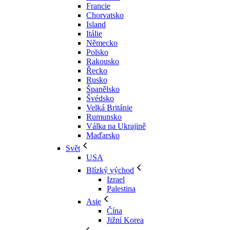
Francie
Chorvatsko
Island
Itálie
Německo
Polsko
Rakousko
Řecko
Rusko
Španělsko
Švédsko
Velká Británie
Rumunsko
Válka na Ukrajině
Maďarsko
Svět
USA
Blízký východ
Izrael
Palestina
Asie
Čína
Jižní Korea