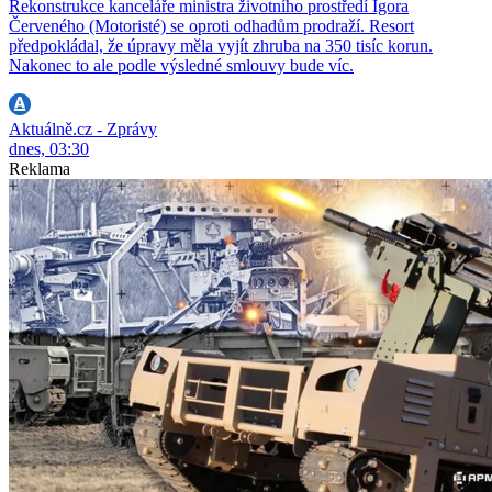
Rekonstrukce kanceláře ministra životního prostředí Igora
Červeného (Motoristé) se oproti odhadům prodraží. Resort
předpokládal, že úpravy měla vyjít zhruba na 350 tisíc korun.
Nakonec to ale podle výsledné smlouvy bude víc.
Aktuálně.cz - Zprávy
dnes, 03:30
Reklama