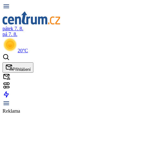
pátek 7. 8.
pá 7. 8.
20°C
Přihlášení
Reklama