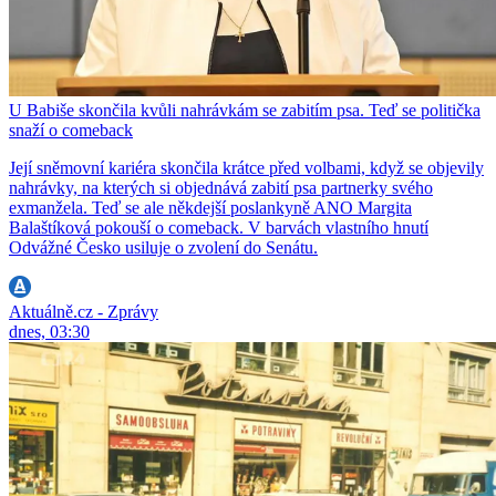
U Babiše skončila kvůli nahrávkám se zabitím psa. Teď se politička
snaží o comeback
Její sněmovní kariéra skončila krátce před volbami, když se objevily
nahrávky, na kterých si objednává zabití psa partnerky svého
exmanžela. Teď se ale někdejší poslankyně ANO Margita
Balaštíková pokouší o comeback. V barvách vlastního hnutí
Odvážné Česko usiluje o zvolení do Senátu.
Aktuálně.cz - Zprávy
dnes, 03:30