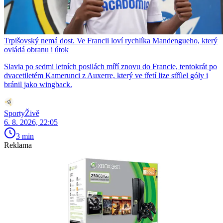
Trpišovský nemá dost. Ve Francii loví rychlíka Mandengueho, který
ovládá obranu i útok
Slavia po sedmi letních posilách míří znovu do Francie, tentokrát po
dvacetiletém Kamerunci z Auxerre, který ve třetí lize střílel góly i
bránil jako wingback.
SportyŽivě
6. 8. 2026, 22:05
3 min
Reklama