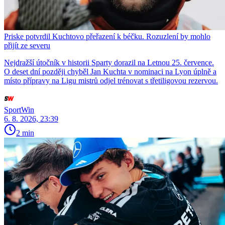
Priske potvrdil Kuchtovo přeřazení k béčku. Rozuzlení by mohlo
přijít ze severu
Nejdražší útočník v historii Sparty dorazil na Letnou 25. července.
O deset dní později chyběl Jan Kuchta v nominaci na Lyon úplně a
místo přípravy na Ligu mistrů odjel trénovat s třetiligovou rezervou.
SportWin
6. 8. 2026, 23:39
2 min