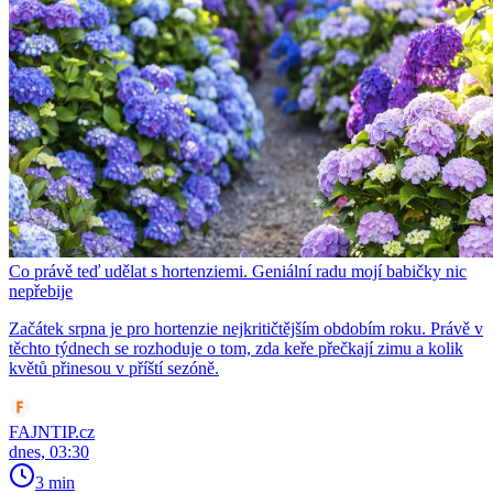
Co právě teď udělat s hortenziemi. Geniální radu mojí babičky nic
nepřebije
Začátek srpna je pro hortenzie nejkritičtějším obdobím roku. Právě v
těchto týdnech se rozhoduje o tom, zda keře přečkají zimu a kolik
květů přinesou v příští sezóně.
FAJNTIP.cz
dnes, 03:30
3 min