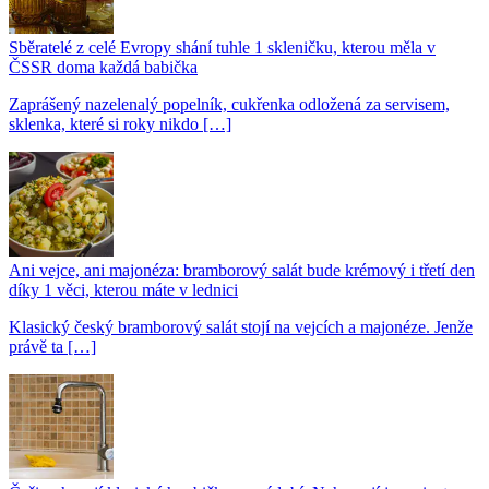
Sběratelé z celé Evropy shání tuhle 1 skleničku, kterou měla v
ČSSR doma každá babička
Zaprášený nazelenalý popelník, cukřenka odložená za servisem,
sklenka, které si roky nikdo […]
Ani vejce, ani majonéza: bramborový salát bude krémový i třetí den
díky 1 věci, kterou máte v lednici
Klasický český bramborový salát stojí na vejcích a majonéze. Jenže
právě ta […]