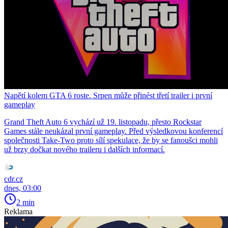
Napětí kolem GTA 6 roste. Srpen může přinést třetí trailer i první
gameplay
Grand Theft Auto 6 vychází už 19. listopadu, přesto Rockstar
Games stále neukázal první gameplay. Před výsledkovou konferencí
společnosti Take-Two proto sílí spekulace, že by se fanoušci mohli
už brzy dočkat nového traileru i dalších informací.
cdr.cz
dnes, 03:00
2 min
Reklama