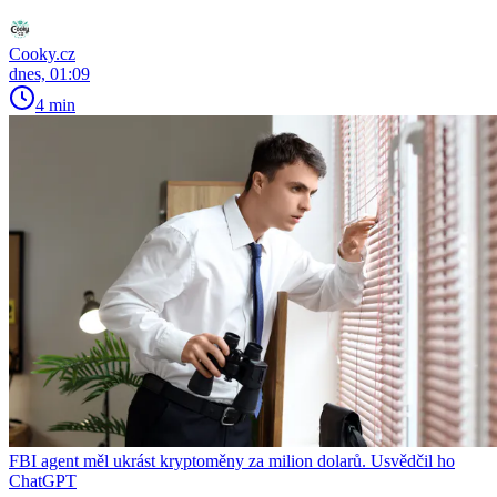
Cooky.cz
dnes, 01:09
4 min
FBI agent měl ukrást kryptoměny za milion dolarů. Usvědčil ho
ChatGPT