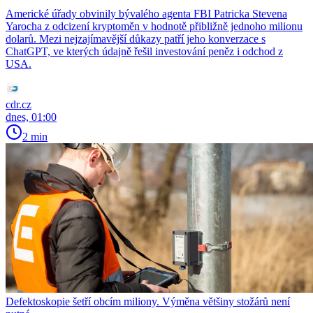
Americké úřady obvinily bývalého agenta FBI Patricka Stevena
Yarocha z odcizení kryptoměn v hodnotě přibližně jednoho milionu
dolarů. Mezi nejzajímavější důkazy patří jeho konverzace s
ChatGPT, ve kterých údajně řešil investování peněz i odchod z
USA.
cdr.cz
dnes, 01:00
2 min
Defektoskopie šetří obcím miliony. Výměna většiny stožárů není