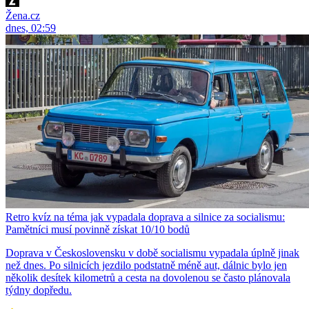
Žena.cz
dnes, 02:59
Retro kvíz na téma jak vypadala doprava a silnice za socialismu:
Pamětníci musí povinně získat 10/10 bodů
Doprava v Československu v době socialismu vypadala úplně jinak
než dnes. Po silnicích jezdilo podstatně méně aut, dálnic bylo jen
několik desítek kilometrů a cesta na dovolenou se často plánovala
týdny dopředu.