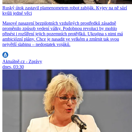
Ruský útok zastavil plamenometem robot zabiják. Kyjev na ně sází
kvůli jedné věci
Masové nasazení bezpilotních vzdušných prostředků zásadně
proměnilo způsob vedení války. Podobnou revoluci by mohlo
přinést i rozšíření jejich pozemních protějšků. Ukrajina s nimi má
ambiciózní plány. Chce je nasadit ve velkém a zmírnit tak svou
největší slabinu – nedostatek vojáků.
Aktuálně.cz - Zprávy
dnes, 03:30