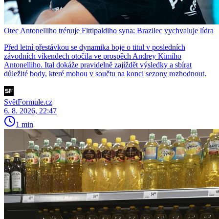
Otec Antonelliho trénuje Fittipaldiho syna: Brazilec vychvaluje lídra
Před letní přestávkou se dynamika boje o titul v posledních
závodních víkendech otočila ve prospěch Andrey Kimiho
Antonelliho. Ital dokáže pravidelně zajíždět výsledky a sbírat
důležité body, které mohou v součtu na konci sezony rozhodnout.
SvětFormule.cz
6. 8. 2026, 22:47
1 min