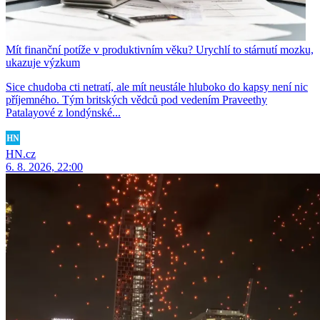
Mít finanční potíže v produktivním věku? Urychlí to stárnutí mozku,
ukazuje výzkum
Sice chudoba cti netratí, ale mít neustále hluboko do kapsy není nic
příjemného. Tým britských vědců pod vedením Praveethy
Patalayové z londýnské...
HN.cz
6. 8. 2026, 22:00