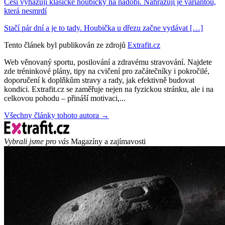
Češi vyhazují klasické houbičky na nádobí. Nahrazují je variantou,
která nesmrdí
Stačí pár dní a je to tady. Houbička u dřezu začne vydávat […]
Tento článek byl publikován ze zdrojů
Extrafit.cz
Web věnovaný sportu, posilování a zdravému stravování. Najdete
zde tréninkové plány, tipy na cvičení pro začátečníky i pokročilé,
doporučení k doplňkům stravy a rady, jak efektivně budovat
kondici. Extrafit.cz se zaměřuje nejen na fyzickou stránku, ale i na
celkovou pohodu – přináší motivaci,...
Všechny články tohoto autora →
Vybrali jsme pro vás
Magazíny a zajímavosti