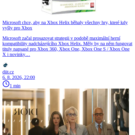
Microsoft chce, aby na Xbox Helix běhaly všechny hry, které kdy
vyšly pro Xbox
Microsoft začal prosazovat strategii v podobě maximální herní
kompatibility nadcházejícího Xbox Helix. Měly by na něm fungovat
tituly napsané pro Xbox 360, Xbox One, Xbox One S / Xbox One
X i novinky…
diit.cz
6. 8. 2026, 22:00
1 min