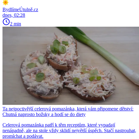
BydlímeÚtulně.cz
dnes, 02:28
2 min
Ta nejpoctivější celerová pomazánka, která vám připomene dětství:
Chutná naprosto božsky a hodí se do diety
Celerová pomazánka patří k těm receptům, které vypadají
nenápadně, ale na stole vždy sklidí největší úspěch. Stačí nastrouhat,
promíchat a podávat.