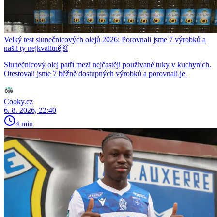
Velký test slunečnicových olejů 2026: Porovnali jsme 7 výrobků a
našli ty nejkvalitnější
Slunečnicový olej patří mezi nejčastěji používané tuky v kuchyních.
Otestovali jsme 7 běžně dostupných výrobků a porovnali je.
Cooky.cz
6. 8. 2026, 22:40
4 min