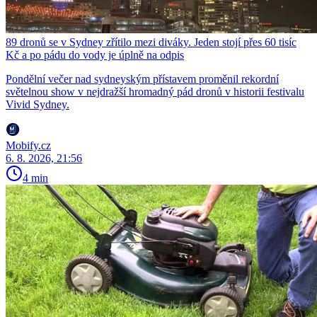
89 dronů se v Sydney zřítilo mezi diváky. Jeden stojí přes 60 tisíc
Kč a po pádu do vody je úplně na odpis
Pondělní večer nad sydneyským přístavem proměnil rekordní
světelnou show v nejdražší hromadný pád dronů v historii festivalu
Vivid Sydney.
Mobify.cz
6. 8. 2026, 21:56
4 min