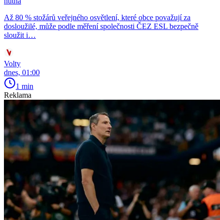
nutná
Až 80 % stožárů veřejného osvětlení, které obce považují za
dosloužilé, může podle měření společnosti ČEZ ESL bezpečně
sloužit i…
Volty
dnes, 01:00
1 min
Reklama