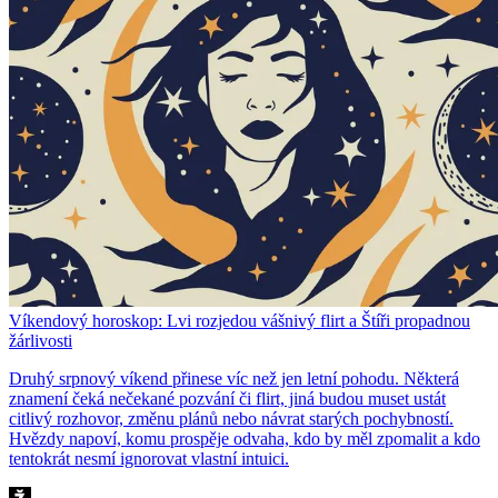
Víkendový horoskop: Lvi rozjedou vášnivý flirt a Štíři propadnou
žárlivosti
Druhý srpnový víkend přinese víc než jen letní pohodu. Některá
znamení čeká nečekané pozvání či flirt, jiná budou muset ustát
citlivý rozhovor, změnu plánů nebo návrat starých pochybností.
Hvězdy napoví, komu prospěje odvaha, kdo by měl zpomalit a kdo
tentokrát nesmí ignorovat vlastní intuici.