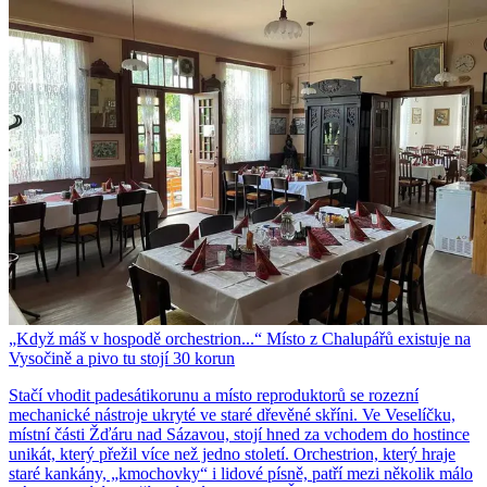
„Když máš v hospodě orchestrion...“ Místo z Chalupářů existuje na
Vysočině a pivo tu stojí 30 korun
Stačí vhodit padesátikorunu a místo reproduktorů se rozezní
mechanické nástroje ukryté ve staré dřevěné skříni. Ve Veselíčku,
místní části Žďáru nad Sázavou, stojí hned za vchodem do hostince
unikát, který přežil více než jedno století. Orchestrion, který hraje
staré kankány, „kmochovky“ i lidové písně, patří mezi několik málo