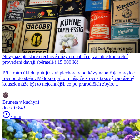
Nevyhazujte staré plechové dózy po babičce, za tahle konkrétní
provedení dávají sběratelé i 15 000 Kč
Při jarním úklidu putují staré plechovky od kávy nebo čaje obvykle
rovnou do sběru. Málokdo přitom tuší, že zrovna takový zaprášený
kousek může být to nejcennější, co po prarodičích zbylo....
Bruneta v kuchyni
dnes, 03:43
3 min