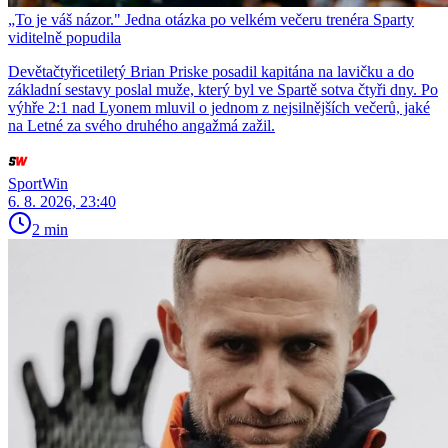
„To je váš názor." Jedna otázka po velkém večeru trenéra Sparty
viditelně popudila
Devětačtyřicetiletý Brian Priske posadil kapitána na lavičku a do
základní sestavy poslal muže, který byl ve Spartě sotva čtyři dny. Po
výhře 2:1 nad Lyonem mluvil o jednom z nejsilnějších večerů, jaké
na Letné za svého druhého angažmá zažil.
SportWin
6. 8. 2026, 23:40
2 min