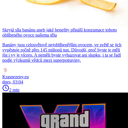
Skrytá síla banánu aneb jaké benefity přináší konzumace tohoto
oblíbeného ovoce našemu tělu
Banány jsou celosvětově nejoblíbenějším ovocem, ve světě se jich
vypěstuje ročně přes 145 milionů tun. Důvodů, proč byste je měli
jíst i vy je vícero. A neměli byste vyhazovat ani slupku, i ta se řadí
podle výzkumů vědců mezi superpotraviny.
Krasnezeny.eu
dnes, 03:04
2 min