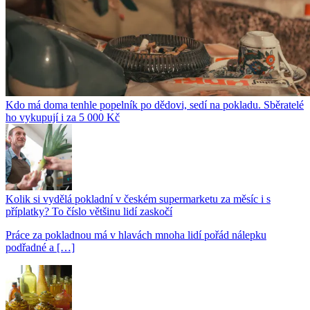
Kdo má doma tenhle popelník po dědovi, sedí na pokladu. Sběratelé
ho vykupují i za 5 000 Kč
Kolik si vydělá pokladní v českém supermarketu za měsíc i s
příplatky? To číslo většinu lidí zaskočí
Práce za pokladnou má v hlavách mnoha lidí pořád nálepku
podřadné a […]