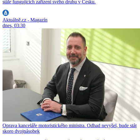
stále fungujících zařízení svého druhu v Česku.
Aktuálně.cz - Magazín
dnes, 03:30
Oprava kanceláře motoristického ministra. Odhad nevyšel, bude stát
skoro dvojnásobek