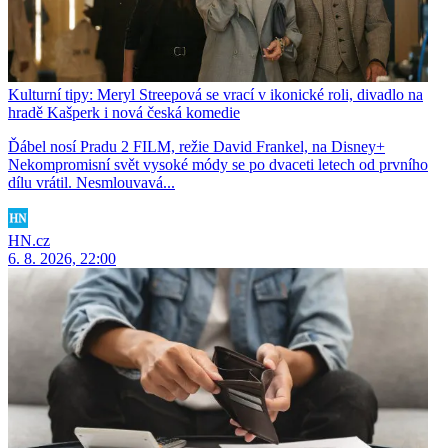
Kulturní tipy: Meryl Streepová se vrací v ikonické roli, divadlo na
hradě Kašperk i nová česká komedie
Ďábel nosí Pradu 2 FILM, režie David Frankel, na Disney+
Nekompromisní svět vysoké módy se po dvaceti letech od prvního
dílu vrátil. Nesmlouvavá...
HN.cz
6. 8. 2026, 22:00