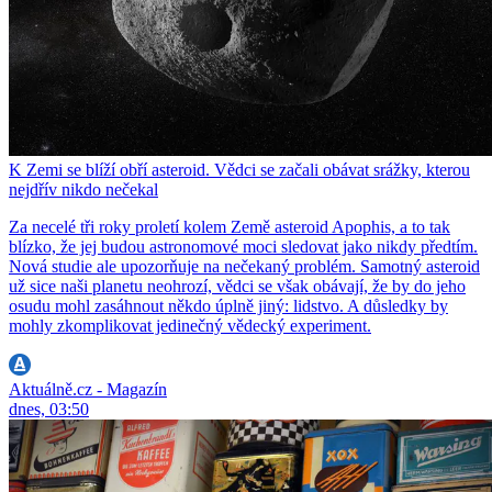
K Zemi se blíží obří asteroid. Vědci se začali obávat srážky, kterou
nejdřív nikdo nečekal
Za necelé tři roky proletí kolem Země asteroid Apophis, a to tak
blízko, že jej budou astronomové moci sledovat jako nikdy předtím.
Nová studie ale upozorňuje na nečekaný problém. Samotný asteroid
už sice naši planetu neohrozí, vědci se však obávají, že by do jeho
osudu mohl zasáhnout někdo úplně jiný: lidstvo. A důsledky by
mohly zkomplikovat jedinečný vědecký experiment.
Aktuálně.cz - Magazín
dnes, 03:50