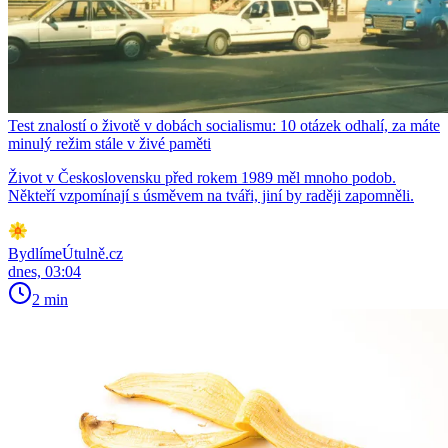
Test znalostí o životě v dobách socialismu: 10 otázek odhalí, za máte
minulý režim stále v živé paměti
Život v Československu před rokem 1989 měl mnoho podob.
Někteří vzpomínají s úsměvem na tváři, jiní by raději zapomněli.
BydlímeÚtulně.cz
dnes, 03:04
2 min